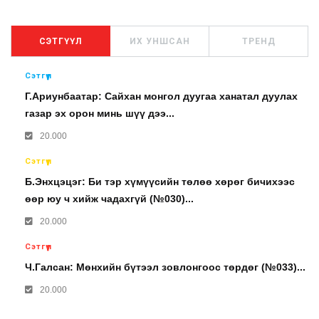
СЭТГҮҮЛ
ИХ УНШСАН
ТРЕНД
Сэтгүүл
Г.Ариунбаатар: Сайхан монгол дуугаа ханатал дуулах
газар эх орон минь шүү дээ...
20.000
Сэтгүүл
Б.Энхцэцэг: Би тэр хүмүүсийн төлөө хөрөг бичихээс
өөр юу ч хийж чадахгүй (№030)...
20.000
Сэтгүүл
Ч.Галсан: Мөнхийн бүтээл зовлонгоос төрдөг (№033)...
20.000