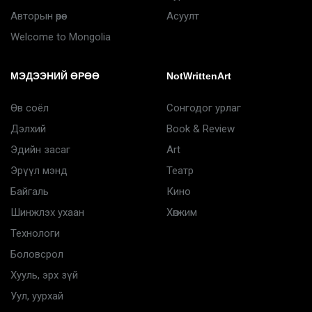
Авторын өрөө
Асуулт
Welcome to Mongolia
МЭДЭЭНИЙ ӨРӨӨ
NotWrittenArt
Өв соёл
Сонгодог урлаг
Дэлхий
Book & Review
Эдийн засаг
Art
Эрүүл мэнд
Театр
Байгаль
Кино
Шинжлэх ухаан
Хөгжим
Технологи
Боловсрол
Хууль, эрх зүй
Уул, уурхай