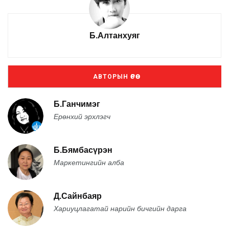
Б.Алтанхуяг
АВТОРЫН ӨРӨӨ
Б.Ганчимэг
Ерөнхий эрхлэгч
Б.Бямбасүрэн
Маркетингийн алба
Д.Сайнбаяр
Хариуцлагатай нарийн бичгийн дарга