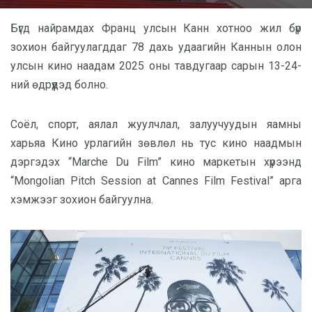
Бүгд найрамдах Франц улсын Канн хотноо жил бүр
зохион байгуулагддаг 78 дахь удаагийн Каннын олон
улсын кино наадам 2025 оны тавдугаар сарын 13-24-
ний өдрүүдэд болно.
Соёл, спорт, аялал жуулчлал, залуучуудын яамны
харьяа Кино урлагийн зөвлөл нь тус кино наадмын
дэргэдэх “Marche Du Film” кино маркетын хүрээнд
“Mongolian Pitch Session at Cannes Film Festival” арга
хэмжээг зохион байгуулна.