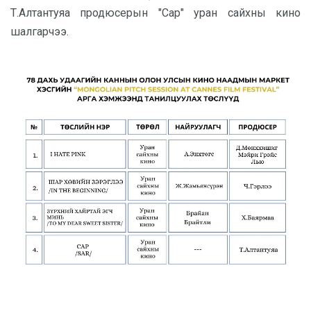
Т.Алтантуяа продюсерын "Сар" уран сайхны кино
шалгарчээ.