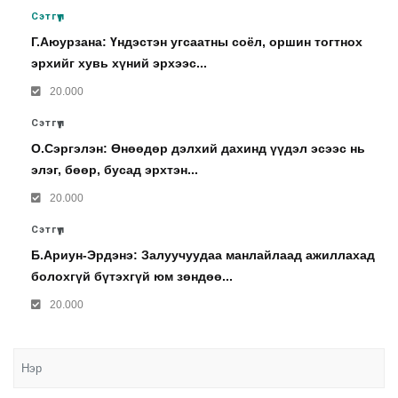
Сэтгүүл
Г.Аюурзана: Үндэстэн угсаатны соёл, оршин тогтнох
эрхийг хувь хүний эрхээс...
20.000
Сэтгүүл
О.Сэргэлэн: Өнөөдөр дэлхий дахинд үүдэл эсээс нь
элэг, бөөр, бусад эрхтэн...
20.000
Сэтгүүл
Б.Ариун-Эрдэнэ: Залуучуудаа манлайлаад ажиллахад
болохгүй бүтэхгүй юм зөндөө...
20.000