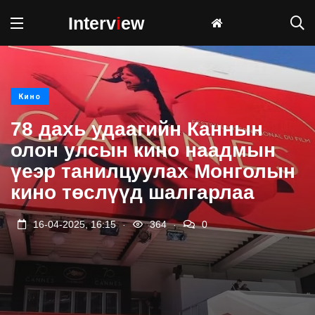
Interv
i
ew
Кино
78 дахь удаагийн Каннын
олон улсын кино наадмын
үеэр танилцуулах Монголын
кино төслүүд шалгарлаа
.
.
16-04-2025, 16:15
364
0