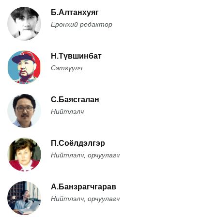
Б.Алтанхуяг
Ерөнхий редактор
Н.Түвшинбат
Сэтгүүлч
С.Баясгалан
Нийтлэлч
П.Соёлдэлгэр
Нийтлэлч, орчуулагч
А.Банзрагчгарав
Нийтлэлч, орчуулагч