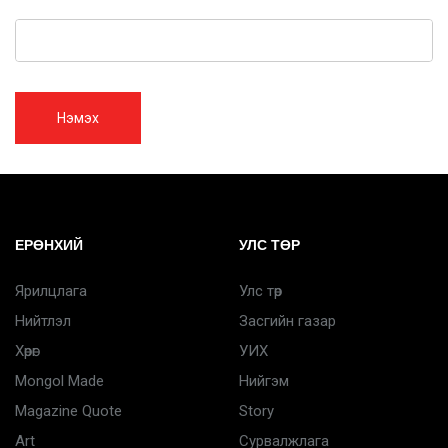
Нэмэх
ЕРӨНХИЙ
УЛС ТӨР
Ярилцлага
Улс төр
Нийтлэл
Засгийн газар
Хөрөг
УИХ
Mongol Made
Нийгэм
Magazine Quote
Story
Art
Сурвалжлага