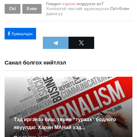
Гомдол
хэрхэн
мэдүүлэх вэ?
Ctrl
Enter
Холбоотой текстийг идэвхжүүлэн
Ctrl+Enter
дарна уу.
Хуваалцах
Санал болгох нийтлэл
Тэд иргэнээ биш, төрөө “тураах” бодлого
явуулдаг. Харин МАНай хэд...