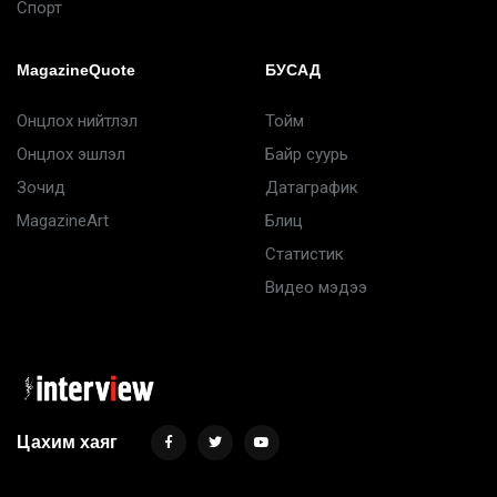
Спорт
MagazineQuote
БУСАД
Онцлох нийтлэл
Тойм
Онцлох эшлэл
Байр суурь
Зочид
Датаграфик
MagazineArt
Блиц
Статистик
Видео мэдээ
Цахим хаяг