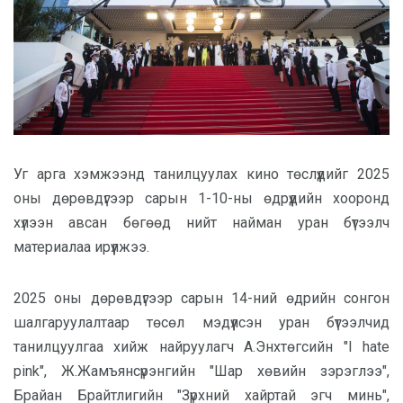
Уг арга хэмжээнд танилцуулах кино төслүүдийг 2025
оны дөрөвдүгээр сарын 1-10-ны өдрүүдийн хооронд
хүлээн авсан бөгөөд нийт найман уран бүтээлч
материалаа ирүүлжээ.
2025 оны дөрөвдүгээр сарын 14-ний өдрийн сонгон
шалгаруулалтаар төсөл мэдүүлсэн уран бүтээлчид
танилцуулгаа хийж
найруулагч А.Энхтөгсийн "I hate
pink", Ж.Жамъянсүрэнгийн "Шар хөвийн зэрэглээ",
Брайан Брайтлигийн "Зүрхний хайртай эгч минь",