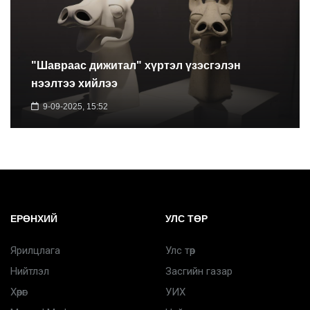
"Шавраас дижитал" хүртэл үзэсгэлэн
нээлтээ хийлээ
9-09-2025, 15:52
ЕРӨНХИЙ
УЛС ТӨР
Ярилцлага
Улс төр
Нийтлэл
Засгийн газар
Хөрөг
УИХ