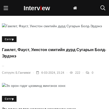
Interv
i
ew
Сэтгүүл
Гамлет, Фауст, Уинстон смитийн дүрд Сугарын Болд-
Эрдэнэ
...
.
.
.
Сэтгүүлч:
Б.Ганчимэг
6-03-2024, 15:24
222
0
Сэтгүүл