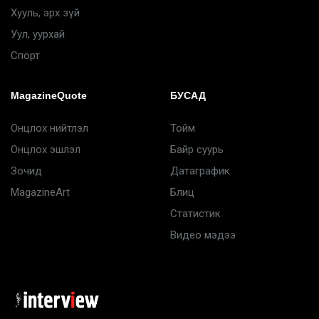
Хууль, эрх зүй
Уул, уурхай
Спорт
MagazineQuote
БУСАД
Онцлох нийтлэл
Тойм
Онцлох эшлэл
Байр суурь
Зочид
Датаграфик
MagazineArt
Блиц
Статистик
Видео мэдээ