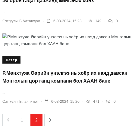
Эх орон гэдэг цээжинд жингэнэх хонх
...
.
.
.
Сэтгүүлч:
Б.Алтанхуяг
6-03-2024, 15:23
149
0
Сэтгүүл
Р.Мөнхтуяа Өөрийн үнэлгээ нь хоёр их наяд давсан
Монголын цор ганц компани бол ХААН банк
...
.
.
.
Сэтгүүлч:
Б.Ганчимэг
6-03-2024, 15:20
471
0
1
2