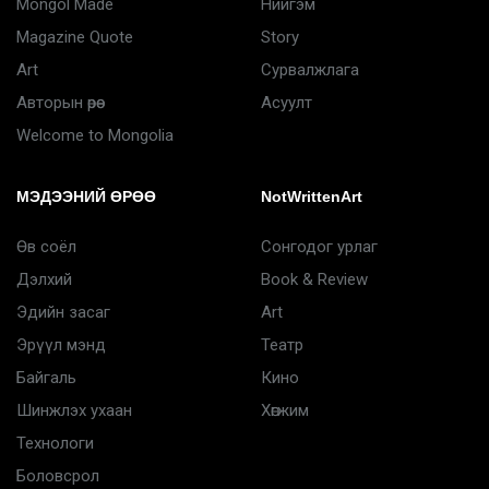
Mongol Made
Нийгэм
Magazine Quote
Story
Art
Сурвалжлага
Авторын өрөө
Асуулт
Welcome to Mongolia
МЭДЭЭНИЙ ӨРӨӨ
NotWrittenArt
Өв соёл
Сонгодог урлаг
Дэлхий
Book & Review
Эдийн засаг
Art
Эрүүл мэнд
Театр
Байгаль
Кино
Шинжлэх ухаан
Хөгжим
Технологи
Боловсрол