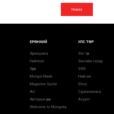
Нэмэх
ЕРӨНХИЙ
УЛС ТӨР
Ярилцлага
Улс төр
Нийтлэл
Засгийн газар
Хөрөг
УИХ
Mongol Made
Нийгэм
Magazine Quote
Story
Art
Сурвалжлага
Авторын өрөө
Асуулт
Welcome to Mongolia