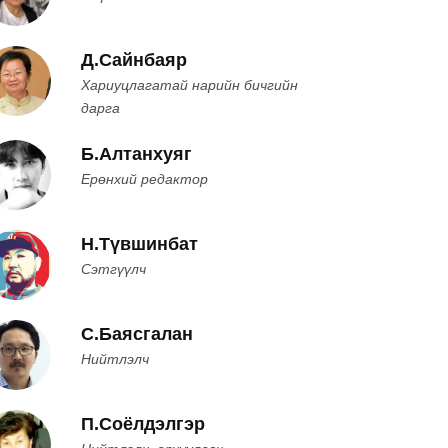
Д.Сайнбаяр
Хариуцлагатай нарийн бичгийн
дарга
Б.Алтанхуяг
Ерөнхий редактор
Н.Түвшинбат
Сэтгүүлч
С.Баясгалан
Нийтлэлч
П.Соёлдэлгэр