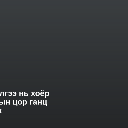
лгээ нь хоёр
ын цор ганц
к