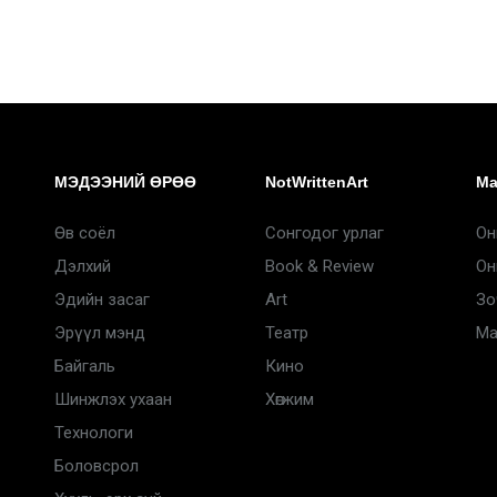
МЭДЭЭНИЙ ӨРӨӨ
NotWrittenArt
Ma
Өв соёл
Сонгодог урлаг
Он
Дэлхий
Book & Review
Он
Эдийн засаг
Art
Зо
Эрүүл мэнд
Театр
Ma
Байгаль
Кино
Шинжлэх ухаан
Хөгжим
Технологи
Боловсрол