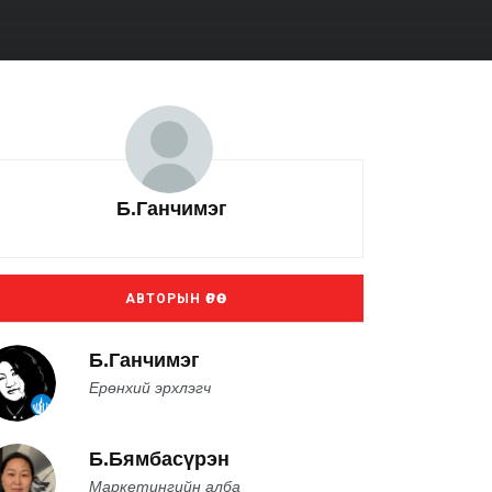
Б.Ганчимэг
АВТОРЫН ӨРӨӨ
Б.Ганчимэг
Ерөнхий эрхлэгч
Б.Бямбасүрэн
Маркетингийн алба