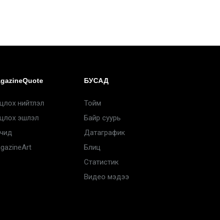
gazineQuote
БУСАД
цлох нийтлэл
Тойм
цлох эшлэл
Байр суурь
чид
Датаграфик
gazineArt
Блиц
Статистик
Видео мэдээ