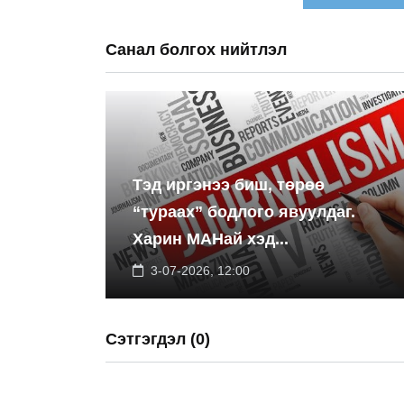
Санал болгох нийтлэл
Тэд иргэнээ биш, төрөө
“тураах” бодлого явуулдаг.
Харин МАНай хэд...
3-07-2026, 12:00
Сэтгэгдэл (0)