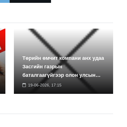
Төрийн өмчит компани анх удаа
Засгийн газрын
баталгаагүйгээр олон улсын
экспортын зээлийн санхүүжилт
19-06-2026, 17:15
босгоно