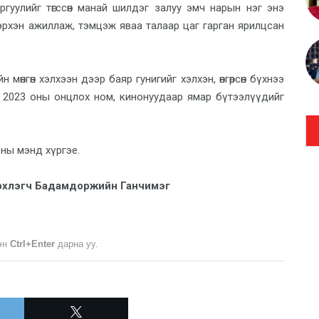
гуулийг төгссөн манай шилдэг залуу эмч нарын нэг энэ
 хэрхэн ажиллаж, тэмцэж яваа талаар цаг гарган ярилцсан
өнгөн хэлхээн дээр баяр гунигийг хэлхэн, өнгөрсөн бүхнээ
өгч 2023 оны онцлох ном, кинонуудаар ямар бүтээлүүдийг
ны мэнд хүргэе.
й эрхлэгч Бадамдоржийн Ганчимэг
лэн
Ctrl+Enter
дарна уу.