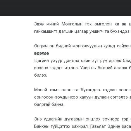
Зөвхөн миний Монголын гэх омголон хөх өвөл
гайхамшигт дагшин цагаар уншигч та бүхэндээ б
Өнгөрөгч он бидний монголчуудын хувьд сайхан 
өндөрлөлөө.
Цагийн үзүүр дандаа сайн зүг рүү эргэж байд
ивээнэ гэдэгт итгэнэ. Учир нь бидний алдаж 
билээ.
Манай хамт олон та бүхэндээ хэдхэн хоно
сонгосон зочдынхоо халуун дулаан сэтгэлээ 
баяртай байна.
Энэ удаагийн дугаарын онцлох зочноор тэр 
Банкны гүйцэтгэх захирал, Гавьяат Эдийн заса