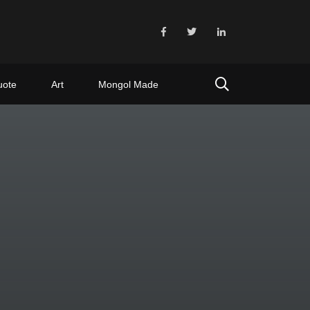
uote
Art
Mongol Made