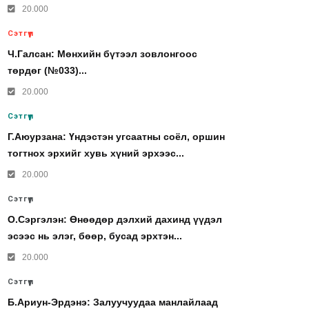
20.000
Сэтгүүл
Ч.Галсан: Мөнхийн бүтээл зовлонгоос
төрдөг (№033)...
20.000
Сэтгүүл
Г.Аюурзана: Үндэстэн угсаатны соёл, оршин
тогтнох эрхийг хувь хүний эрхээс...
20.000
Сэтгүүл
О.Сэргэлэн: Өнөөдөр дэлхий дахинд үүдэл
эсээс нь элэг, бөөр, бусад эрхтэн...
20.000
Сэтгүүл
Б.Ариун-Эрдэнэ: Залуучуудаа манлайлаад