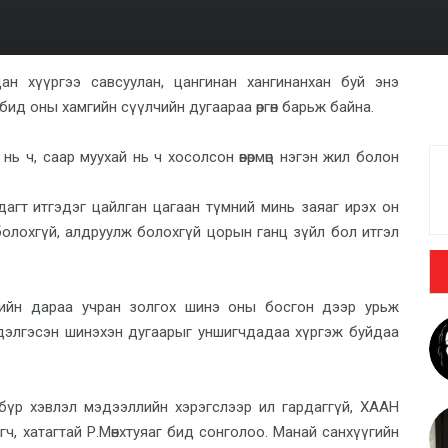
 цан хүүргээ савсуулан, цангинан хангинанхан буй энэ
ид оны хамгийн сүүлчийн дугаараа өргөн барьж байна.
нь ч, саар муухай нь ч хосолсон өвөрмөц нэгэн жил болон
агт итгэдэг цайлган цагаан түмний минь заяаг ирэх он
болохгүй, алдруулж болохгүй цорын ганц зүйл бол итгэл
гийн дараа учран золгох шинэ оны босгон дээр урьж
дэлгэсэн шинэхэн дугаарыг уншигчдадаа хүргэж буйдаа
бүр хэвлэл мэдээллийн хэрэгслээр ил гардаггүй, ХААН
гч, хатагтай Р.Мөнхтуяаг бид сонголоо. Манай санхүүгийн