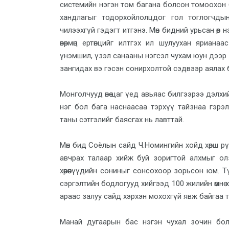
системийн нэгэн том багана болсон томоохон 
хандлагыг тодорхойлолцдог гол тоглогчдын
чилээхгүй гэдэгт итгэнэ. Мөн бидний урьсан өөр
өвөрмөц ертөнцийг илтгэх ил шулуухан яриа
үнэмшил, үзэл санааны нэгсэл чухам юун дээр
зангидах вэ гэсэн сонирхолтой сэдвээр аялах 
Монголчууд өнөө цаг үед авьяас билгээрээ дэлх
нэг бол бага наснаасаа тэрхүү тайзнаа гэрэл
таны сэтгэлийг баясгах нь лавттай.
Мөн бид Соёлын сайд Ч.Номингийн хойд хөрш р
авчрах талаар хийж буй зоригтой алхмыг ол
хөөрөөнүүдийн сониныг сонсохоор зорьсон юм. 
сэргэлтийн бодлогууд хийгээд 100 жилийн өмнө х
араас залуу сайд хэрхэн мохохгүй явж байгаа тал
Манай дугаарын бас нэгэн чухал зочин бо