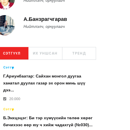
Нийтлэлч, орчуулагч
А.Банзрагчгарав
Нийтлэлч, орчуулагч
СЭТГҮҮЛ
ИХ УНШСАН
ТРЕНД
Сэтгүүл
Г.Ариунбаатар: Сайхан монгол дуугаа
ханатал дуулах газар эх орон минь шүү
дээ...
20.000
Сэтгүүл
Б.Энхцэцэг: Би тэр хүмүүсийн төлөө хөрөг
бичихээс өөр юу ч хийж чадахгүй (№030)...