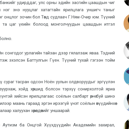
банкийг удирддаг, улс орны эдийн засгийн цаашдын чиг
 нэг энэ нууцлаг хатагтайн ярилцлага уншигч таныг
 нэг онцлог зочин бол Төвд судлаач Г.Ням-Очир юм. Түүний
наас та цаг үеийн болоод монголчуудын цаашдын итгэл
болно.
ийн сонгодог урлагийн тайзан дээр гялалзаж яваа. Тэдний
тэж эхэлсэн Баттулгын Гүен. Түүний тухай гэгээн тойм
үү сураг тасран одсон Ноён уулын олдворуудыг эргүүлэн
зуурхаж, хойд хөршид болсон тэрхүү сонирхолтой яриа
Түүнтэй хийсэн ярилцлагаас соёлын салбарт өрнө буй шинэ
илээр маань гараад эргэн ирээгүй үнэт соёлын өвүүдийнхөө
аар халуухан хөөрөлдөөнийг уншаарай.
л Аутизм ба Онцгой Хүүхдүүдийн Академийн захирал,