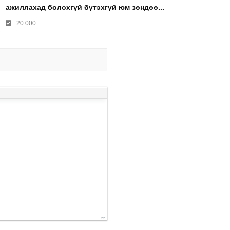
ажиллахад болохгүй бүтэхгүй юм зөндөө...
20.000