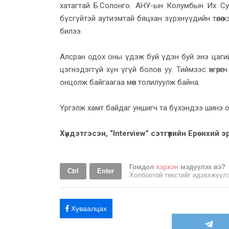
хатагтай Б.Солонго. АНУ-ын Колумбын Их Сур
бүсгүйтэй аутизмтай бяцхан зүрхнүүдийн төлөө
билээ.
Алсран одох оны үдэж буй үдэн буй энэ цагийн м
цэгнэдэггүй хүн үгүй болов уу. Тиймээс өнгөр
онцолж байгаагаа мөн толилуулж байна.
Үргэлж хамт байдаг уншигч та бүхэндээ шинэ о
Хүндэтгэсэн, “Interview” сэтгүүлийн Ерөнхи
Гомдол
хэрхэн
мэдүүлэх вэ?
Ctrl
Enter
Холбоотой текстийг идэвхжүү
Хуваалцах