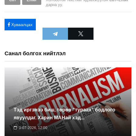
дарна уу.
Хуваалцах
Санал болгох нийтлэл
Тэд иргэнээ биш, төрөө “тураах” бодлого
явуулдаг. Харин МАНай хэд...
3-07-2026, 12:00