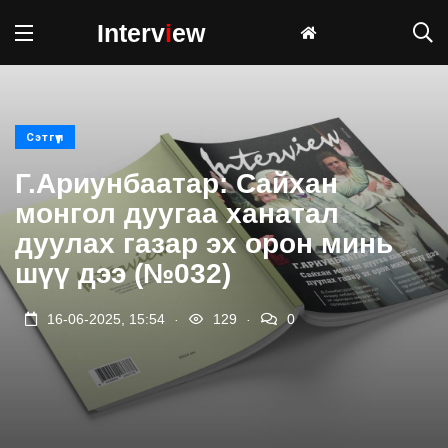
Interv
i
ew
Сэтгүүл
Г.Ариунбаатар: Сайхан
монгол дуугаа ханатал
дуулах газар эх орон минь
шүү дээ (№032)
.
.
16-06-2025, 15:54
129
0