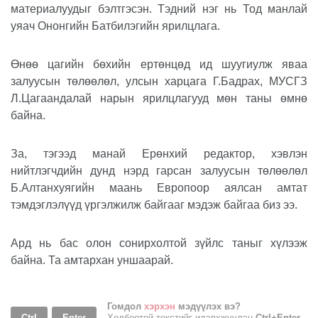
материалуудыг бэлтгэсэн. Тэдний нэг нь Тод манлай
уяач Ононгийн Батбилэгийн ярилцлага.
Өнөө цагийн бөхийн ертөнцөд ид шуугиулж яваа
залуусын төлөөлөл, улсын харцага Г.Бадрах, МУСГЗ
Л.Цагаандалай нарын ярилцлагууд мөн таны өмнө
байна.
За, тэгээд манай Ерөнхий редактор, хэвлэн
нийтлэгчдийн дунд нэрд гарсан залуусын төлөөлөл
Б.Алтанхуягийн маань Европоор аялсан амтат
тэмдэглэлүүд үргэлжилж байгааг мэдэж байгаа биз ээ.
Ард нь бас олон сонирхолтой зүйлс таныг хүлээж
байна. Та амтархан уншаарай.
Гомдол
хэрхэн
мэдүүлэх вэ?
Ctrl
Enter
Холбоотой текстийг идэвхжүүлэн
Ctrl+Enter