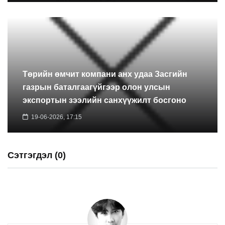
Төрийн өмчит компани анх удаа Засгийн
газрын баталгаагүйгээр олон улсын
экспортын зээлийн санхүүжилт босгоно
19-06-2026, 17:15
Сэтгэгдэл (0)