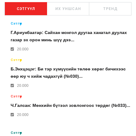
СЭТГҮҮЛ
ИХ УНШСАН
ТРЕНД
Сэтгүүл
Г.Ариунбаатар: Сайхан монгол дуугаа ханатал дуулах
газар эх орон минь шүү дээ...
20.000
Сэтгүүл
Б.Энхцэцэг: Би тэр хүмүүсийн төлөө хөрөг бичихээс
өөр юу ч хийж чадахгүй (№030)...
20.000
Сэтгүүл
Ч.Галсан: Мөнхийн бүтээл зовлонгоос төрдөг (№033)...
20.000
Сэтгүүл