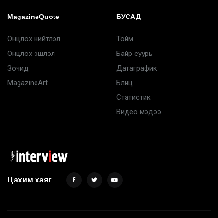
MagazineQuote
БУСАД
Онцлох нийтлэл
Тойм
Онцлох эшлэл
Байр суурь
Зочид
Датаграфик
MagazineArt
Блиц
Статистик
Видео мэдээ
Цахим хаяг