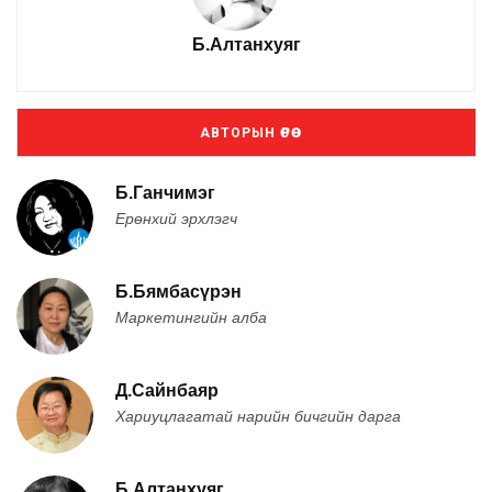
Б.Алтанхуяг
АВТОРЫН ӨРӨӨ
Б.Ганчимэг
Ерөнхий эрхлэгч
Б.Бямбасүрэн
Маркетингийн алба
Д.Сайнбаяр
Хариуцлагатай нарийн бичгийн дарга
Б.Алтанхуяг