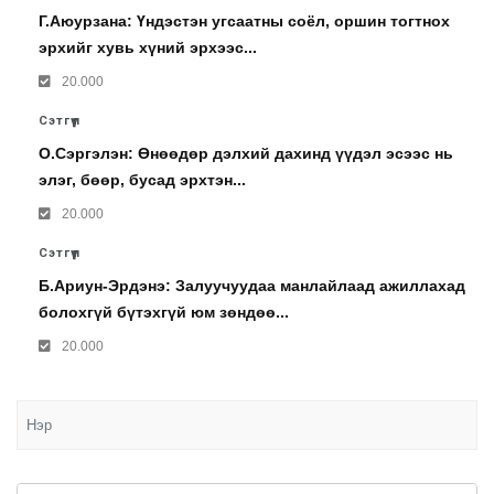
Г.Аюурзана: Үндэстэн угсаатны соёл, оршин тогтнох
эрхийг хувь хүний эрхээс...
20.000
Сэтгүүл
О.Сэргэлэн: Өнөөдөр дэлхий дахинд үүдэл эсээс нь
элэг, бөөр, бусад эрхтэн...
20.000
Сэтгүүл
Б.Ариун-Эрдэнэ: Залуучуудаа манлайлаад ажиллахад
болохгүй бүтэхгүй юм зөндөө...
20.000