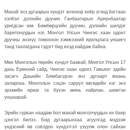
Манай энэ дугаарын хүндэт зочноор хоёр үгэнд багтаан
хэлбэл дэлхийн дуучин Ганбаатарын Ариунбаатар
уригдсан юм. Бөмбөрцгийн дуучин, дэлхийн шилдэг
баритонуудын нэг, Монгол Улсын Чингис хаан одонт
дуучны энэхүү томоохон хэмжээний ярилцлага уншигч
танд таалагдана гэдэгт бид ихэд найдаж байна.
Мөн Монголын төрийн хүндэт баавай, Монгол Улсын 17
дахь Ерөнхий сайд, Чингис хаан одонт, Гавьяат эдийн
засагч Дашийн Бямбасүрэн энэ дугаарт маань
заларлаа. Монголын сэцэн саруул өвгөдийн нэг энэ
эрхмийн яриаг та бүхэн минь хайрлан, шимтэн
уншаарай.
Эрийн гурван наадам бол манай монголчуудын их баяр
цэнгэл билээ. Бид дугаарынхаа агуулгад мэдээж
үндэсний өв соёлдоо хүндэтгэл үзүүлж олон сайхан