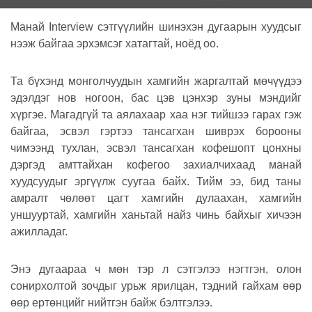
Манай
Interview
сэтгүүлийн шинэхэн дугаарын хуудсыг
нээж байгаа эрхэмсэг хатагтай, ноёд оо.
Та бүхэнд монголчуудын хамгийн жаргалтай мөчүүдээ
эдэлдэг нов ногоон, бас цэв цэнхэр зуны мэндийг
хүргэе. Магадгүй та аялахаар хаа нэг тийшээ гарах гэж
байгаа, эсвэл гэртээ тансагхан шиврэх борооны
чимээнд тухлан, эсвэл тансагхан кофешопт цонхны
дэргэд амттайхан кофегоо захиалчихаад манай
хуудсуудыг эргүүлж суугаа байх. Тийм ээ, бид таны
амралт чөлөөт цагт хамгийн дулаахан, хамгийн
уншууртай, хамгийн ханьтай найз чинь байхыг хичээн
ажилладаг.
Энэ дугаараа ч мөн тэр л сэтгэлээ нэгтгэн, олон
сонирхолтой зочдыг урьж ярилцан, тэдний гайхам өөр
өөр ертөнцийг нийтгэн байж бэлтгэлээ.