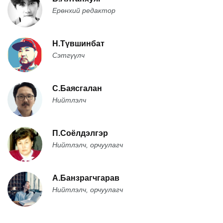
Ерөнхий редактор
Н.Түвшинбат
Сэтгүүлч
С.Баясгалан
Нийтлэлч
П.Соёлдэлгэр
Нийтлэлч, орчуулагч
А.Банзрагчгарав
Нийтлэлч, орчуулагч