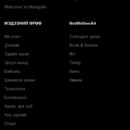
Welcome to Mongolia
МЭДЭЭНИЙ ӨРӨӨ
NotWrittenArt
Өв соёл
Сонгодог урлаг
Дэлхий
Book & Review
Эдийн засаг
Art
Эрүүл мэнд
Театр
Байгаль
Кино
Шинжлэх ухаан
Хөгжим
Технологи
Боловсрол
Хууль, эрх зүй
Уул, уурхай
Спорт