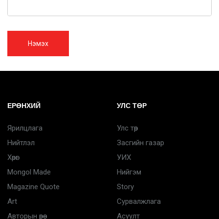
Нэмэх
ЕРӨНХИЙ
УЛС ТӨР
Ярилцлага
Улс төр
Нийтлэл
Засгийн газар
Хөрөг
УИХ
Mongol Made
Нийгэм
Magazine Quote
Story
Art
Сурвалжлага
Авторын өрөө
Асуулт