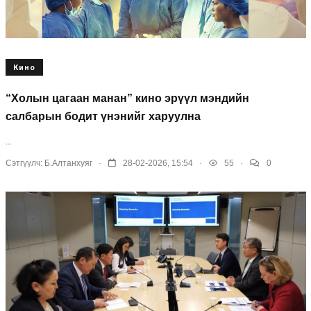
Кино
“Холын цагаан манан” кино эрүүл мэндийн
салбарын бодит үнэнийг харуулна
...
.
.
.
Сэтгүүлч:
Б.Алтанхуяг
28-02-2026, 15:54
55
0