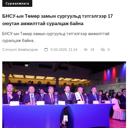
Сурвалжлага
БНСУ-ын Төмөр замын сургуульд тэтгэлгээр 17
оюутан амжилттай суралцаж байна
БНСУ-ын Төмөр замын сургуульд тэтгэлгээр амжилттай
суралцаж байна...
.
.
.
Сэтгүүлч:
Бямбасүрэн
5-03-2026, 21:24
19
0