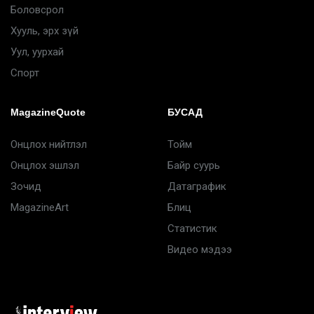
Боловсрол
Хууль, эрх зүй
Уул, уурхай
Спорт
MagazineQuote
БУСАД
Онцлох нийтлэл
Тойм
Онцлох эшлэл
Байр суурь
Зочид
Датаграфик
MagazineArt
Блиц
Статистик
Видео мэдээ