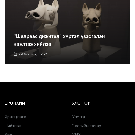
"Шавраас дижитал" хүртэл үзэсгэлэн
нээлтээ хийлээ
9-09-2025, 15:52
ЕРӨНХИЙ
УЛС ТӨР
Ярилцлага
Улс төр
Нийтлэл
Засгийн газар