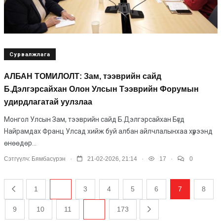
Сурвалжлага
АЛБАН ТОМИЛОЛТ: Зам, тээврийн сайд
Б.Дэлгэрсайхан Олон Улсын Тээврийн Форумын
удирдлагатай уулзлаа
Монгол Улсын Зам, тээврийн сайд Б.Дэлгэрсайхан Бүгд
Найрамдах Франц Улсад хийж буй албан айлчлалынхаа хүрээнд
өнөөдөр...
.
.
.
Сэтгүүлч:
Бямбасүрэн
21-02-2026, 21:14
17
0
1
...
3
4
5
6
7
8
9
10
11
...
173