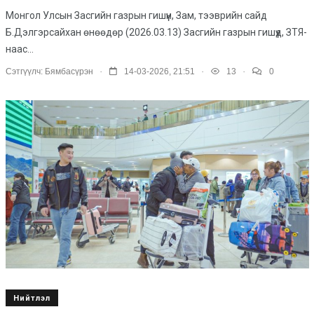
Монгол Улсын Засгийн газрын гишүүн, Зам, тээврийн сайд
Б.Дэлгэрсайхан өнөөдөр (2026.03.13) Засгийн газрын гишүүд, ЗТЯ-
наас...
.
.
.
Сэтгүүлч:
Бямбасүрэн
14-03-2026, 21:51
13
0
Нийтлэл