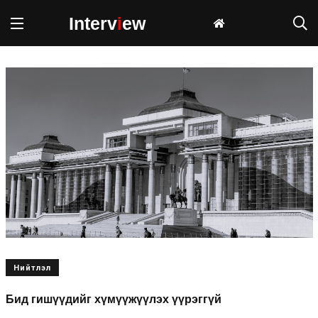
Interv
i
ew
Нийтлэл
Бид гишүүдийг хүмүүжүүлэх үүрэггүй