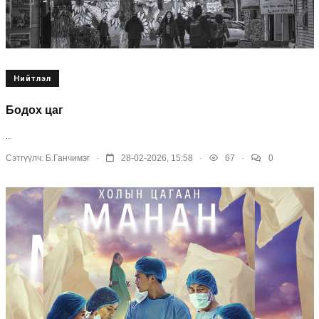
Нийтлэл
Бодох цаг
...
.
.
.
Сэтгүүлч:
Б.Ганчимэг
28-02-2026, 15:58
67
0