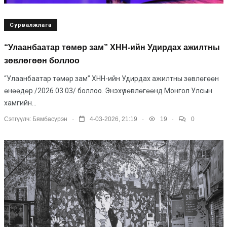
Сурвалжлага
“Улаанбаатар төмөр зам” ХНН-ийн Удирдах ажилтны
зөвлөгөөн боллоо
“Улаанбаатар төмөр зам” ХНН-ийн Удирдах ажилтны зөвлөгөөн
өнөөдөр /2026.03.03/ боллоо. Энэхүү зөвлөгөөнд Монгол Улсын
хамгийн...
.
.
.
Сэтгүүлч:
Бямбасүрэн
4-03-2026, 21:19
19
0