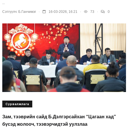
...
.
.
.
Сэтгүүлч:
Б.Ганчимэг
16-03-2026, 16:21
73
0
Сурвалжлага
Зам, тээврийн сайд Б.Дэлгэрсайхан “Цагаан хад”
бүсэд жолооч, тээвэрчидтэй уулзлаа