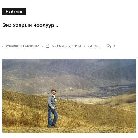
Нийтлэл
Энэ хаврын ноолуур...
...
.
.
.
Сэтгүүлч:
Б.Ганчимэг
9-03-2026, 13:24
96
0