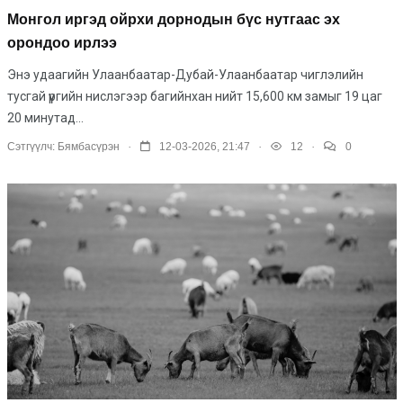
Монгол иргэд ойрхи дорнодын бүс нутгаас эх
орондоо ирлээ
Энэ удаагийн Улаанбаатар-Дубай-Улаанбаатар чиглэлийн
тусгай үүргийн нислэгээр багийнхан нийт 15,600 км замыг 19 цаг
20 минутад...
.
.
.
Сэтгүүлч:
Бямбасүрэн
12-03-2026, 21:47
12
0