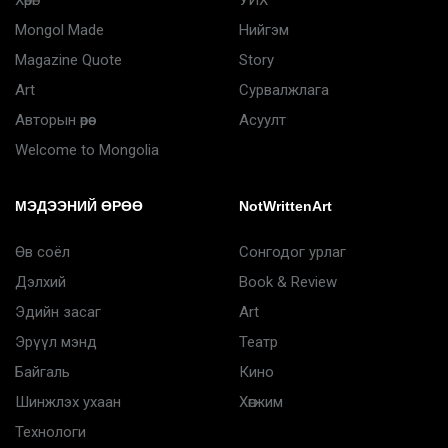
Хөрөг
УИХ
Mongol Made
Нийгэм
Magazine Quote
Story
Art
Сурвалжлага
Авторын өрөө
Асуулт
Welcome to Mongolia
МЭДЭЭНИЙ ӨРӨӨ
NotWrittenArt
Өв соёл
Сонгодог урлаг
Дэлхий
Book & Review
Эдийн засаг
Art
Эрүүл мэнд
Театр
Байгаль
Кино
Шинжлэх ухаан
Хөгжим
Технологи