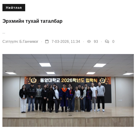
Нийтлэл
Эрхмийн тухай таталбар
...
.
.
.
Сэтгүүлч:
Б.Ганчимэг
7-03-2026, 11:34
93
0