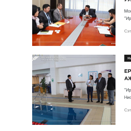
Мон
“Ир
Сэт
Н
ЕР
А
“Ир
Нис
Сэт