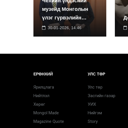
Чехийн үндэсний
музейд Монголын
үлэг гүрвэлийн
Д
үзэсгэлэнг дэлгэнэ
30-01-2026, 14:46
ЕРӨНХИЙ
УЛС ТӨР
Ярилцлага
Улс төр
Нийтлэл
Засгийн газар
Хөрөг
УИХ
Mongol Made
Нийгэм
Magazine Quote
Story