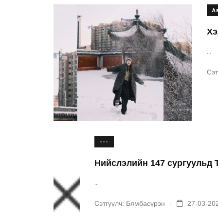
Ав
Хэ
...
Сэт
---
Нийслэлийн 147 сургуульд 
...
.
Сэтгүүлч:
Бямбасүрэн
27-03-202