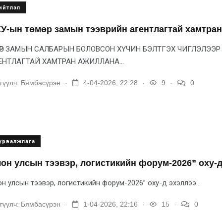
ийтлэл
У-ын төмөр замын тээврийн агентлагтай хамтра
МӨР ЗАМЫН САЛБАРЫН БОЛОВСОН ХҮЧИН БЭЛТГЭХ ЧИГЛЭЛЭЭР 
ЕНТЛАГТАЙ ХАМТРАН АЖИЛЛАНА...
.
.
.
гүүлч:
Бямбасүрэн
4-04-2026, 22:28
9
0
урвалжлага
он улсын тээвэр, логистикийн форум-2026” оху-д
н улсын тээвэр, логистикийн форум-2026” оху-д эхэллээ...
.
.
.
гүүлч:
Бямбасүрэн
1-04-2026, 22:16
15
0