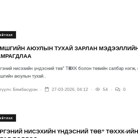
ийтлэл
АМШГИЙН АЮУЛЫН ТУХАЙ ЗАРЛАН МЭДЭЭЛЛИЙН
АМРАГДЛАА
гэний нисэхийн үндэсний төв” ТӨХХК болон төвийн салбар нэгж,
шгийн аюулын тухай...
.
.
.
гүүлч:
Бямбасүрэн
27-03-2026, 04:12
54
0
ийтлэл
РГЭНИЙ НИСЭХИЙН ҮНДЭСНИЙ ТӨВ” ТӨХХК-ИЙ