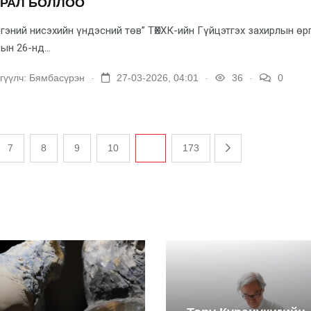
УРАЛ БОЛЛОО
гэний нисэхийн үндэсний төв” ТӨХХК-ийн Гүйцэтгэх захирлын өр
ын 26-нд...
.
.
.
гүүлч:
Бямбасүрэн
27-03-2026, 04:01
36
0
7
8
9
10
...
173