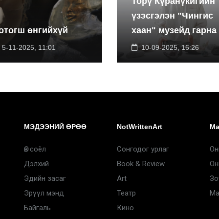
Торү Күранүкигийн
үзэсгэлэн "Чингис
отогш өнгийхүй
хаан" музейд гарна
5-11-2025, 11:01
10-09-2025, 16:26
МЭДЭЭНИЙ ӨРӨӨ
NotWrittenArt
Ma
Өв соёл
Сонгодог урлаг
Он
Дэлхий
Book & Review
Он
Эдийн засаг
Art
Зо
Эрүүл мэнд
Театр
Ma
Байгаль
Кино