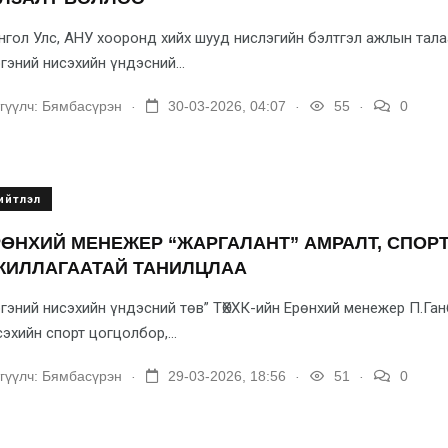
гол Улс, АНУ хооронд хийх шууд нислэгийн бэлтгэл ажлын та
гэний нисэхийн үндэсний...
.
.
.
гүүлч:
Бямбасүрэн
30-03-2026, 04:07
55
0
ийтлэл
ӨНХИЙ МЕНЕЖЕР “ЖАРГАЛАНТ” АМРАЛТ, СПОР
ЖИЛЛАГААТАЙ ТАНИЛЦЛАА
гэний нисэхийн үндэсний төв” ТӨХХК-ийн Ерөнхий менежер П.Ган
эхийн спорт цогцолбор,...
.
.
.
гүүлч:
Бямбасүрэн
29-03-2026, 18:56
51
0