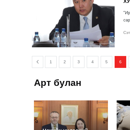
Х
“Ир
сар
Сэт
1
2
3
4
5
6
Арт булан