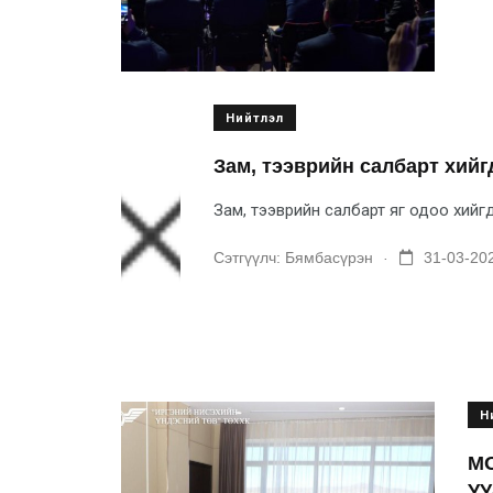
Нийтлэл
Зам, тээврийн салбарт хий
Зам, тээврийн салбарт яг одоо хийг
.
Сэтгүүлч:
Бямбасүрэн
31-03-202
Н
МО
У