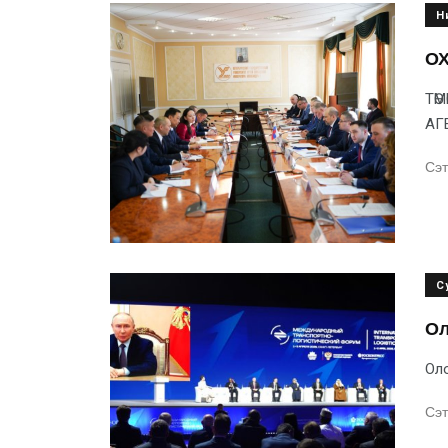
Н
ОХ
ТӨ
АГ
Сэт
С
Ол
Оло
Сэт