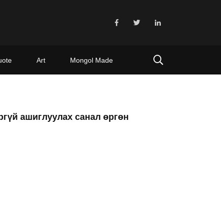
uote
Art
Mongol Made
ргүй ашиглуулах санал өргөн