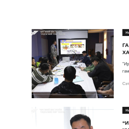
Н
Г
Х
“Ир
гам
Сэт
Н
“И