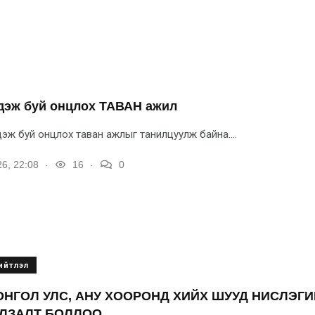
гдэж буй онцлох ТАВАН ажил
дэж буй онцлох таван ажлыг танилцуулж байна....
.
.
6, 22:08
16
0
ийтлэл
НГОЛ УЛС, АНУ ХООРОНД ХИЙХ ШУУД НИСЛЭГ
УЛЗАЛТ БОЛЛОО