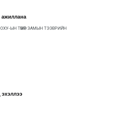
н ажиллана
ОХУ-ЫН ТӨМӨР ЗАМЫН ТЭЭВРИЙН
 эхэллээ