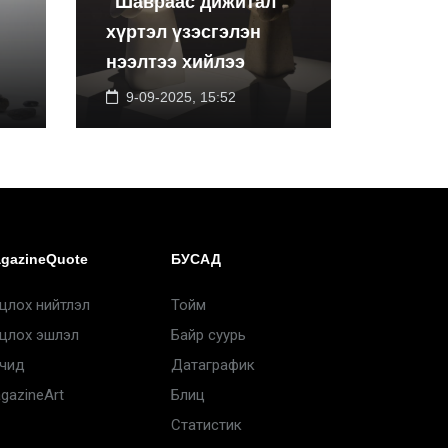
"Шавраас дижитал"
хүртэл үзэсгэлэн
нээлтээ хийлээ
9-09-2025, 15:52
gazineQuote
БУСАД
цлох нийтлэл
Тойм
цлох эшлэл
Байр суурь
чид
Датаграфик
gazineArt
Блиц
Статистик