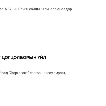
лаар АНУ-ын Элчин сайдын яамнаас өнөөдөр
Т ЦОГЦОЛБОРЫН ҮЙЛ
болд “Жаргалант” сэргээн засах амралт,