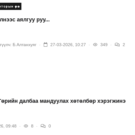
торын өрөө
лнээс аялгуу руу...
.
.
.
гүүлч:
Б.Алтанхуяг
27-03-2026, 10:27
349
2
Төрийн далбаа мандуулах хөтөлбөр хэрэгжинэ
.
.
6, 09:48
8
0