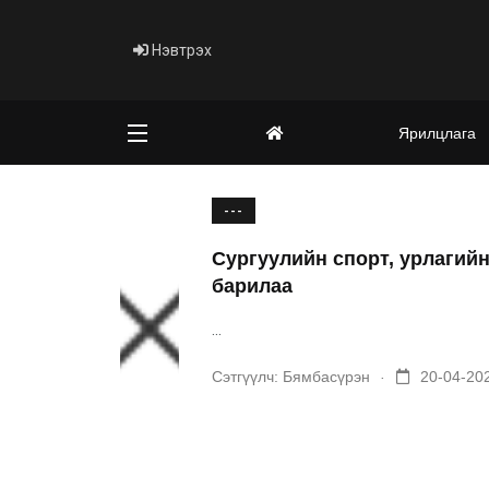
Нэвтрэх
Ярилцлага
---
Сургуулийн спорт, урлагий
барилаа
...
.
Сэтгүүлч:
Бямбасүрэн
20-04-202