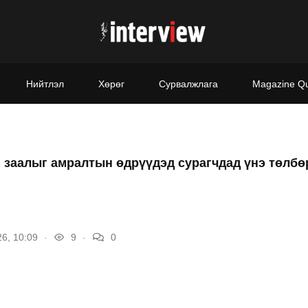
Нийтлэл
Хөрөг
Сурвалжлага
Magazine Q
н заалыг амралтын өдрүүдэд сурагчдад үнэ төлбө
.
.
6, 10:09
9
0