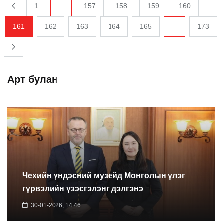
1
...
157
158
159
160
161
162
163
164
165
...
173
Арт булан
Чехийн үндэсний музейд Монголын үлэг
гүрвэлийн үзэсгэлэнг дэлгэнэ
30-01-2026, 14:46