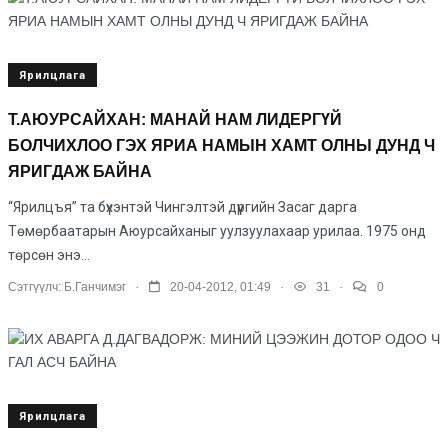
Ярилцлага
Т.АЮУРСАЙХАН: МАНАЙ НАМ ЛИДЕРГҮЙ
БОЛЧИХЛОО ГЭХ ЯРИА НАМЫН ХАМТ ОЛНЫ ДУНД Ч
ЯРИГДАЖ БАЙНА
“Ярилцъя” та бүхэнтэй Чин­гэлтэй дүүргийн Засаг дар­га
Төмөрбаатарын Аюур­сай­ханыг уулзуулахаар урилаа. 1975 онд
төрсөн энэ...
.
.
.
Сэтгүүлч:
Б.Ганчимэг
20-04-2012, 01:49
31
0
Ярилцлага