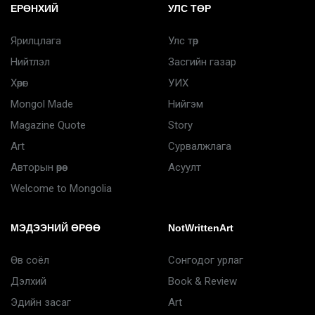
ЕРӨНХИЙ
УЛС ТӨР
Ярилцлага
Улс төр
Нийтлэл
Засгийн газар
Хөрөг
УИХ
Mongol Made
Нийгэм
Magazine Quote
Story
Art
Сурвалжлага
Авторын өрөө
Асуулт
Welcome to Mongolia
МЭДЭЭНИЙ ӨРӨӨ
NotWrittenArt
Өв соёл
Сонгодог урлаг
Дэлхий
Book & Review
Эдийн засаг
Art