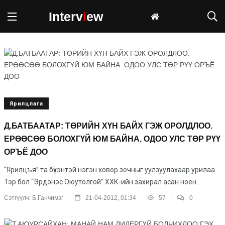
Interv
i
ew
Ярилцлага
Д.БАТБААТАР: ТӨРИЙН ХҮН БАЙХ ГЭЖ ОРОЛДЛОО.
ЕРӨӨСӨӨ БОЛОХГҮЙ ЮМ БАЙНА. ОДОО УЛС ТӨР РҮҮ
ОРЪЁ ДОО
“Ярилцъя” та бүхэнтэй нэгэн ховор зочныг уулзуу­ла­хаар урилаа.
Тэр бол “Эрдэ­нэс Оюутолгой” ХХК-ийн за­хирал асан ноён...
.
.
.
Сэтгүүлч:
Б.Ганчимэг
21-04-2012, 01:34
57
0