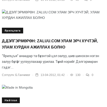
Ярилцлага
Д.ДЭЛГЭРМӨРӨН: ZALUU.COM УЛАМ ЭРЧ ХҮЧТЭЙ,
УЛАМ ХУРДАН АЖИЛЛАХ БОЛНО
“Ярилцъя” өнөөдөр та бүхэнтэй цэл залуу, шив шинэхэн нэгэн
залуу бүсгүйг уулзуулахаар урилаа. Түүний нэрийг Дэлгэрмөрөн
гэдэг....
.
.
.
Сэтгүүлч:
Б.Ганчимэг
13-04-2012, 01:42
130
0
Нийтлэл