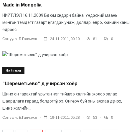
Made in Mongolia
НИЙТЛЭЛ 16.11.2009 Бүх юм хүндэрч байна. Үндэсний маань
мөнгөн тэмдэгт газарт үнгэгдэн унаж, доллар, евро, юанийн ханш
өдрөөс...
.
.
.
Сэтгүүлч:
Б.Ганчимэг
24-11-2011, 00:10
81
0
Нийтлэл
"Шереметьево"-д учирсан хоёр
Шинэ он гарахтай урьтан нэг тий­шээ хөлгийн жолоо залах
шаардлага гараад болдоггүй ээ. Өнгөрч буй оны аж­лаа дүгнэх,
шинэ жилийн...
.
.
.
Сэтгүүлч:
Б.Ганчимэг
19-11-2011, 05:28
53
0