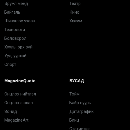
Эрүүл мэнд
Театр
Байгаль
Кино
Шинжлэх ухаан
Хөгжим
Технологи
Боловсрол
Хууль, эрх зүй
Уул, уурхай
Спорт
MagazineQuote
БУСАД
Онцлох нийтлэл
Тойм
Онцлох эшлэл
Байр суурь
Зочид
Датаграфик
MagazineArt
Блиц
Статистик