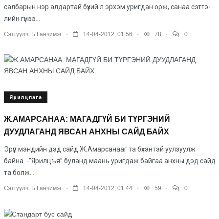
салбарын нэр алдар­тай бүхий л эрхэм уригдан орж, санаа сэтгэ­
лийн гүнээ...
.
.
.
Сэтгүүлч:
Б.Ганчимэг
14-04-2012, 01:56
78
0
Ярилцлага
Ж.АМАРСАНАА: МАГАДГҮЙ БИ ТҮРГЭНИЙ
ДУУДЛАГАНД ЯВСАН АНХНЫ САЙД БАЙХ
Эрүүл мэндийн дэд сайд Ж.Амарсанааг та бүхэнтэй уулзуулж
байна. -“Ярилцъя” буланд маань уригдаж байгаа анхны дэд сайд
та болж...
.
.
.
Сэтгүүлч:
Б.Ганчимэг
14-04-2012, 01:44
59
0