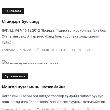
Ярилцлага
Стандарт бус сайд
ЯРИЛЦЛАГА 16.12.2012 “Ярилцъя” шинэ зочноо урилаа. Энэ бол
Хууль зүйн сайд Х.Тэмүүжин. -Сайд болсноос тань хойш миний
хувьд...
.
.
.
Сэтгүүлч:
Б.Ганчимэг
14-04-2012, 01:38
59
0
Сурвалжлага
Монгол нутаг минь шатаж байна
Хагас сайны өглөө эрт нисдэг тэр­гээр түймрийн голомт руу сур­
валж­­лагад явах “даалгавар” аван нисэх буудлын зүг жирийлгэв....
.
.
.
Сэтгүүлч:
Б.Ганчимэг
13-04-2012, 14:38
41
0