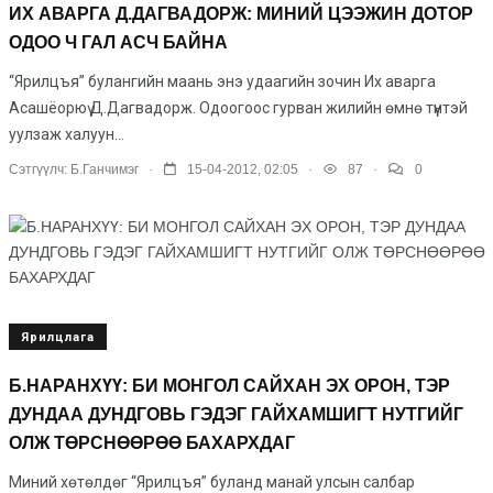
ИХ АВАРГА Д.ДАГВАДОРЖ: МИНИЙ ЦЭЭЖИН ДОТОР
ОДОО Ч ГАЛ АСЧ БАЙНА
“Ярилцъя” булангийн маань энэ удаагийн зочин Их аварга
Асашёорюү Д.Дагвадорж. Одоогоос гурван жилийн өмнө түүнтэй
уулзаж халуун...
.
.
.
Сэтгүүлч:
Б.Ганчимэг
15-04-2012, 02:05
87
0
Ярилцлага
Б.НАРАНХҮҮ: БИ МОНГОЛ САЙХАН ЭХ ОРОН, ТЭР
ДУНДАА ДУНДГОВЬ ГЭДЭГ ГАЙХАМШИГТ НУТГИЙГ
ОЛЖ ТӨРСНӨӨРӨӨ БАХАРХДАГ
Миний хөтөлдөг “Ярилцъя” буланд манай улсын салбар