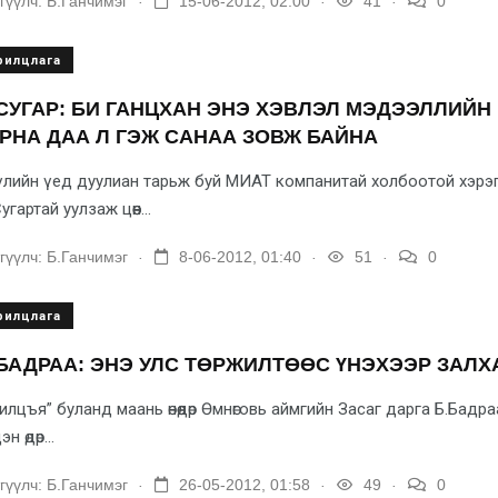
гүүлч:
Б.Ганчимэг
15-06-2012, 02:00
41
0
рилцлага
СУГАР: БИ ГАНЦХАН ЭНЭ ХЭВЛЭЛ МЭДЭЭЛЛИЙ
РНА ДАА Л ГЭЖ САНАА ЗОВЖ БАЙНА
лийн үед дуулиан тарьж буй МИАТ компанитай холбоотой хэрэг
угартай уулзаж цөөн...
.
.
.
гүүлч:
Б.Ганчимэг
8-06-2012, 01:40
51
0
рилцлага
БАДРАА: ЭНЭ УЛС ТӨРЖИЛТӨӨС ҮНЭХЭЭР ЗАЛХ
илцъя” буланд маань өнөөдөр Өмнөговь аймгийн Засаг дарга Б.Бад
н өдөр...
.
.
.
гүүлч:
Б.Ганчимэг
26-05-2012, 01:58
49
0