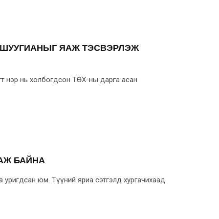
Н ШУУГИАНЫГ ЯАЖ ТЭСВЭРЛЭЖ
т нэр нь холбогдсон ТӨХ-ны дарга асан
АЖ БАЙНА
раа уригдсан юм. Түүний яриа сэтгэлд хургачихаад