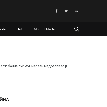
uote
Art
Mongol Made
ж байна гэх мэт марзан мэдээллээс өөр...
АЙНА