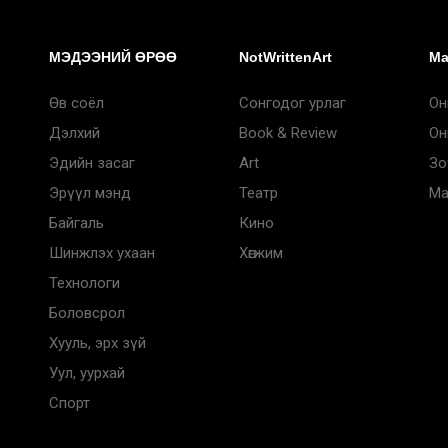
МЭДЭЭНИЙ ӨРӨӨ
NotWrittenArt
Ma
Өв соёл
Сонгодог урлаг
Он
Дэлхий
Book & Review
Он
Эдийн засаг
Art
Зо
Эрүүл мэнд
Театр
Ma
Байгаль
Кино
Шинжлэх ухаан
Хөгжим
Технологи
Боловсрол
Хууль, эрх зүй
Уул, уурхай
Спорт