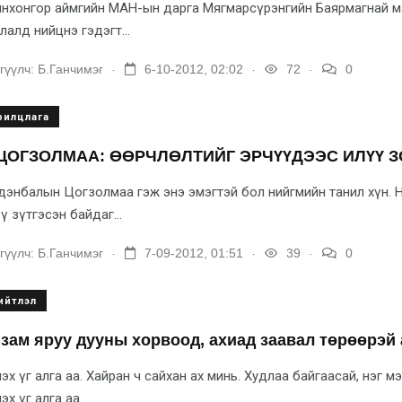
нхонгор аймгийн МАН-ын дарга Мягмарсүрэнгийн Баярмагнай ма
лалд нийцнэ гэдэгт...
.
.
.
гүүлч:
Б.Ганчимэг
6-10-2012, 02:02
72
0
рилцлага
ЦОГЗОЛМАА: ӨӨРЧЛӨЛТИЙГ ЭРЧҮҮДЭЭС ИЛҮҮ З
энбалын Цогзолмаа гэж энэ эмэгтэй бол нийгмийн танил хүн. Н
ү зүтгэсэн байдаг...
.
.
.
гүүлч:
Б.Ганчимэг
7-09-2012, 01:51
39
0
ийтлэл
зам яруу дууны хорвоод, ахиад заавал төрөөрэй 
эх үг алга аа. Хайран ч сайхан ах минь. Худлаа байгаасай, нэг 
эх үг алга аа....