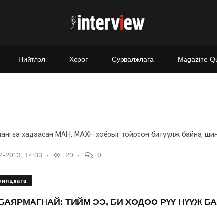
Нийтлэл
Хөрөг
Сурвалжлага
Magazine Q
анангаа хадаасан МАН, МАХН хоёрыг тойрсон битүүлж байна, шинэл
.
.
2-2013, 14:33
29
0
рилцлага
БАЯРМАГНАЙ: ТИЙМ ЭЭ, БИ ХӨДӨӨ РҮҮ НҮҮЖ Б