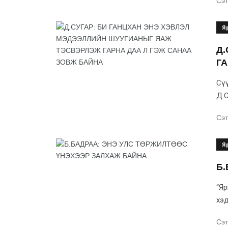
Сэт
Я
Д.
ГА
Сүү
Д.С
Сэт
Я
Б.
“Яр
хэдэ
Сэт