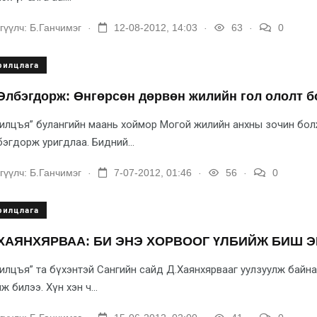
.
.
.
гүүлч:
Б.Ганчимэг
12-08-2012, 14:03
63
0
рилцлага
Элбэгдорж: Өнгөрсөн дөрвөн жилийн гол ололт б
илцъя” булангийн маань хоймор Могой жилийн анхны зочин болж
эгдорж уригдлаа. Бидний...
.
.
.
гүүлч:
Б.Ганчимэг
7-07-2012, 01:46
56
0
рилцлага
ХАЯНХЯРВАА: БИ ЭНЭ ХОРВООГ ҮЛБИЙЖ БИШ 
илцъя” та бүхэнтэй Сангийн сайд Д.Хаянхярвааг уулзуулж байна
ж билээ. Хүн хэн ч...
.
.
.