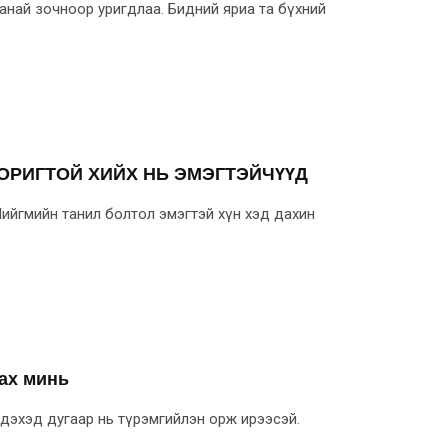
най зочноор уригдлаа. Бидний яриа та бүхний
ОРИГТОЙ ХИЙХ НЬ ЭМЭГТЭЙЧҮҮД
ийгмийн танил болтол эмэгтэй хүн хэд дахин
ах минь
мэдэхэд дугаар нь түрэмгийлэн орж ирээсэй.