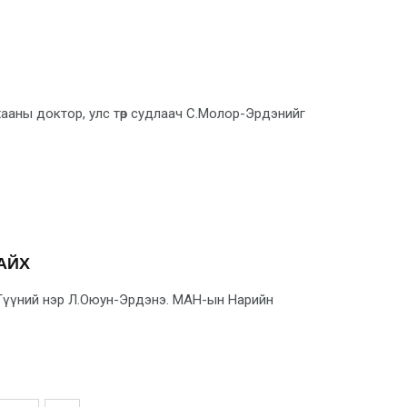
ааны доктор, улс төр суд­лаач С.Молор-Эрдэнийг
АЙХ
. Түүний нэр Л.Оюун-Эрдэнэ. МАН-ын Нарийн