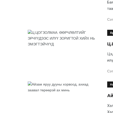
Бая
таа
Сэт
Я
Ц.
Цэд
илү
Сэт
Н
Ай
Хэл
Хэл