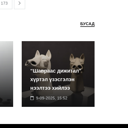
173
БУСАД
"Шавраас дижитал"
хүртэл үзэсгэлэн
нээлтээ хийлээ
9-09-2025, 15:52