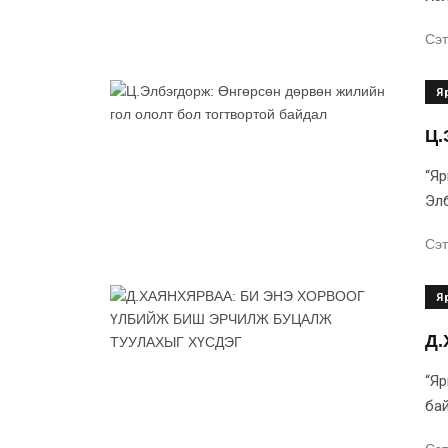
Сэт
Я
Ц.
“Яр
Элб
Сэт
Я
Д.
“Яр
бай