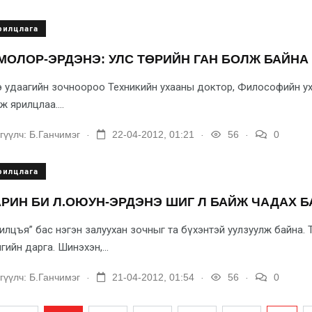
рилцлага
МОЛОР-ЭРДЭНЭ: УЛС ТӨРИЙН ГАН БОЛЖ БАЙНА
 удаагийн зочноороо Тех­никийн ухааны доктор, Филосо­фийн ух
ж ярилцлаа....
.
.
.
гүүлч:
Б.Ганчимэг
22-04-2012, 01:21
56
0
рилцлага
РИН БИ Л.ОЮУН-ЭРДЭНЭ ШИГ Л БАЙЖ ЧАДАХ Б
илцъя” бас нэгэн залуухан зочныг та бүхэнтэй уулзуулж байна
гийн дарга. Шинэхэн,...
.
.
.
гүүлч:
Б.Ганчимэг
21-04-2012, 01:54
56
0