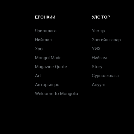
ЕРӨНХИЙ
УЛС ТӨР
Ярилцлага
Улс төр
Нийтлэл
Засгийн газар
Хөрөг
УИХ
Mongol Made
Нийгэм
Magazine Quote
Story
Art
Сурвалжлага
Авторын өрөө
Асуулт
Welcome to Mongolia