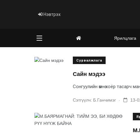
Нэвтрэх
Ярилцлага
Сурвалжлага
Сайн мэдээ
Сонгуулийн өмнө хоёр тасарч м
.
Сэтгүүлч:
Б.Ганчимэг
13-0
Я
М.