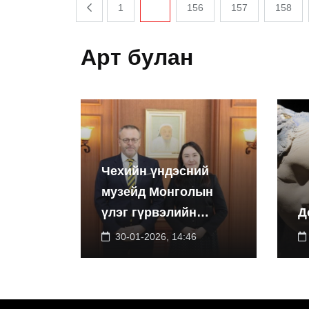
1
...
156
157
158
Арт булан
Чехийн үндэсний
музейд Монголын
үлэг гүрвэлийн
Д
үзэсгэлэнг дэлгэнэ
30-01-2026, 14:46