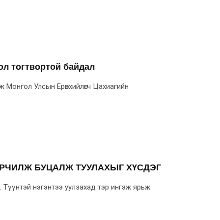
ол тогтвортой байдал
 Монгол Улсын Ерөнхийлөгч Цахиагийн
ЭРЧИЛЖ БУЦАЛЖ ТУУЛАХЫГ ХҮСДЭГ
. Түүнтэй нэгэнтээ уулзахад тэр ингэж ярьж