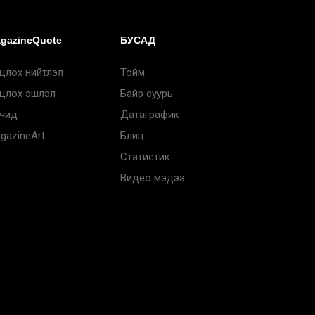
gazineQuote
БУСАД
цлох нийтлэл
Тойм
цлох эшлэл
Байр суурь
чид
Датаграфик
gazineArt
Блиц
Статистик
Видео мэдээ