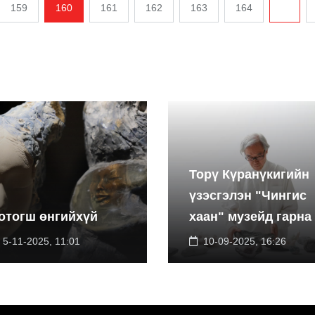
159
160
161
162
163
164
...
Торү Күранүкигийн
үзэсгэлэн "Чингис
отогш өнгийхүй
хаан" музейд гарна
5-11-2025, 11:01
10-09-2025, 16:26