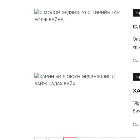
Я
С.
Энэ
урь
Сэт
Я
ХА
“Яр
бич
Сэт