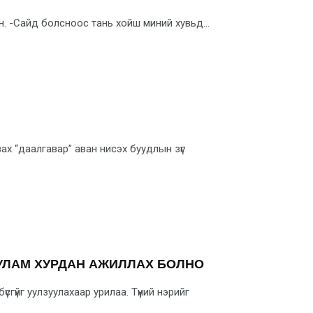
н. -Сайд болсноос тань хойш миний хувьд...
вах “даалгавар” аван нисэх буудлын зүг
 УЛАМ ХУРДАН АЖИЛЛАХ БОЛНО
сгүйг уулзуулахаар урилаа. Түүний нэрийг