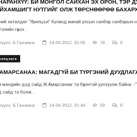
НАРАНХҮҮ: БИ МОНГОЛ САЙХАН ЭХ ОРОН, ТЭР 
АЙХАМШИГТ НУТГИЙГ ОЛЖ ТӨРСНӨӨРӨӨ БАХАР
ий хөтөлдөг “Ярилцъя” буланд манай улсын салбар салбарын нэр
э­лийн гүнээ...
.
.
.
гүүлч:
Б.Ганчимэг
14-04-2012, 01:56
78
0
рилцлага
АМАРСАНАА: МАГАДГҮЙ БИ ТҮРГЭНИЙ ДУУДЛАГ
үл мэндийн дэд сайд Ж.Амарсанааг та бүхэнтэй уулзуулж байна. 
 сайд та болж...
.
.
.
гүүлч:
Б.Ганчимэг
14-04-2012, 01:44
59
0