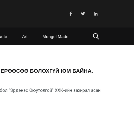
uote
Art
Mongol Made
. ЕРӨӨСӨӨ БОЛОХГҮЙ ЮМ БАЙНА.
р бол “Эрдэ­нэс Оюутолгой” ХХК-ийн за­хирал асан