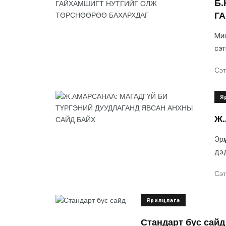
Б.
Г
Мин
сэтг
Сэт
Я
Ж.
Эрү
дэд
Сэт
Ярилцлага
Стандарт бус сайд