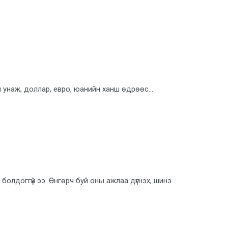
 унаж, доллар, евро, юанийн ханш өдрөөс...
олдоггүй ээ. Өнгөрч буй оны аж­лаа дүгнэх, шинэ