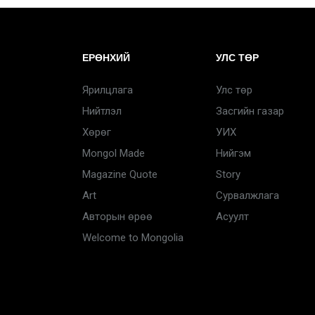
ЕРӨНХИЙ
УЛС ТӨР
Ярилцлага
Улс төр
Нийтлэл
Засгийн газар
Хөрөг
УИХ
Mongol Made
Нийгэм
Magazine Quote
Story
Art
Сурвалжлага
Авторын өрөө
Асуулт
Welcome to Mongolia