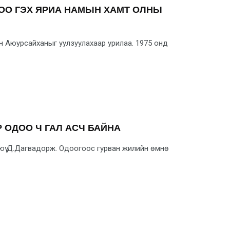
ОО ГЭХ ЯРИА НАМЫН ХАМТ ОЛНЫ
ын Аюур­сай­ханыг уулзуулахаар урилаа. 1975 онд
 ОДОО Ч ГАЛ АСЧ БАЙНА
рюү Д.Дагвадорж. Одоогоос гурван жилийн өмнө