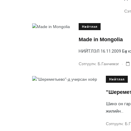
Сэт
Нийтлэл
Made in Mongolia
НИЙТЛЭЛ 16.11.2009 Бүх ю
.
Сэтгүүлч:
Б.Ганчимэг
Нийтлэл
"Шеремет
Шинэ он гара
жилийн...
Сэтгүүлч:
Б.