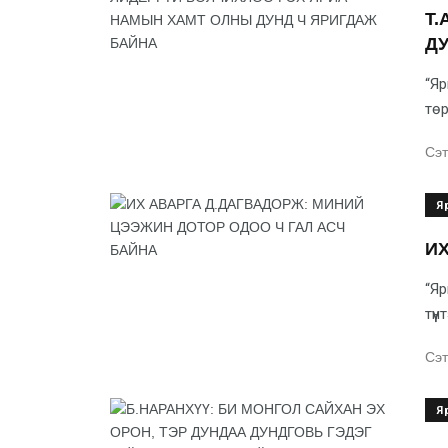
Т.
ДУ
“Яр
төр
Сэт
Я
ИХ
“Яр
түү
Сэт
Я