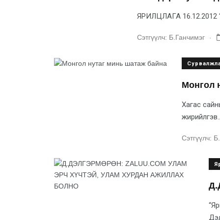
ЯРИЛЦЛАГА 16.12.2012 “Я
.
Сэтгүүлч:
Б.Ганчимэг
Сурвалжл
Монгол 
Хагас сайны
жирийлгэв...
Сэтгүүлч:
Б
Я
Д.
“Яр
Дэл