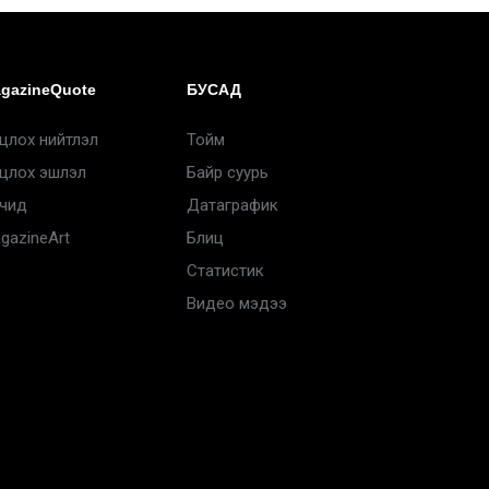
gazineQuote
БУСАД
цлох нийтлэл
Тойм
цлох эшлэл
Байр суурь
чид
Датаграфик
gazineArt
Блиц
Статистик
Видео мэдээ