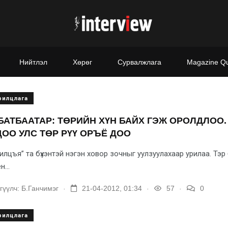
Нийтлэл
Хөрөг
Сурвалжлага
Magazine Q
рилцлага
БАТБААТАР: ТӨРИЙН ХҮН БАЙХ ГЭЖ ОРОЛДЛОО
ОО УЛС ТӨР РҮҮ ОРЪЁ ДОО
илцъя” та бүхэнтэй нэгэн ховор зочныг уулзуу­ла­хаар урилаа. Тэ
н...
.
.
.
гүүлч:
Б.Ганчимэг
21-04-2012, 01:34
57
0
рилцлага