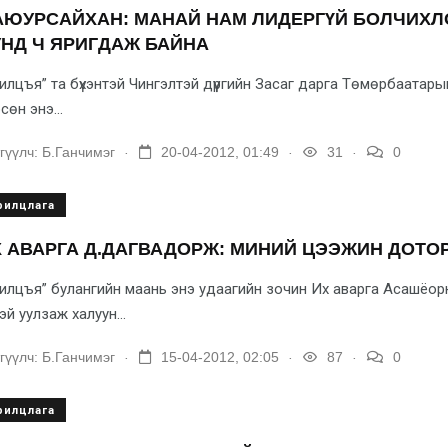
АЮУРСАЙХАН: МАНАЙ НАМ ЛИДЕРГҮЙ БОЛЧИХЛ
НД Ч ЯРИГДАЖ БАЙНА
илцъя” та бүхэнтэй Чин­гэлтэй дүүргийн Засаг дар­га Төмөрбаатар
сөн энэ...
.
.
.
гүүлч:
Б.Ганчимэг
20-04-2012, 01:49
31
0
рилцлага
 АВАРГА Д.ДАГВАДОРЖ: МИНИЙ ЦЭЭЖИН ДОТОР
илцъя” булангийн маань энэ удаагийн зочин Их аварга Асашёо
нтэй уулзаж халуун...
.
.
.
гүүлч:
Б.Ганчимэг
15-04-2012, 02:05
87
0
рилцлага