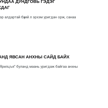
ДУНДАА ДУНДГОВЬ ГЭДЭГ
ХДАГ
 алдар­тай бүхий л эрхэм уригдан орж, санаа
АНД ЯВСАН АНХНЫ САЙД БАЙХ
-“Ярилцъя” буланд маань уригдаж байгаа анхны