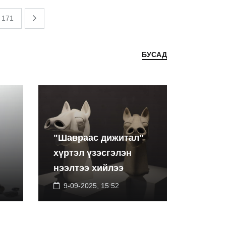
171
БУСАД
"Шавраас дижитал"
хүртэл үзэсгэлэн
нээлтээ хийлээ
9-09-2025, 15:52