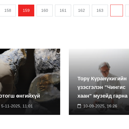
158
159
160
161
162
163
...
Торү Күранүкигийн
үзэсгэлэн "Чингис
отогш өнгийхүй
хаан" музейд гарна
5-11-2025, 11:01
10-09-2025, 16:26