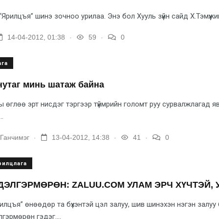
рилцъя” шинэ зочноо урилаа. Энэ бол Хууль зүйн сайд Х.Тэмүүжи
.
.
14-04-2012, 01:38
59
0
ага
нутаг минь шатаж байна
 өглөө эрт нисдэг тэр­гээр түймрийн голомт руу сур­валж­­лагад я
.
.
.
.
.Ганчимэг
13-04-2012, 14:38
41
0
рилцлага
ДЭЛГЭРМӨРӨН: ZALUU.COM УЛАМ ЭРЧ ХҮЧТЭЙ,
илцъя” өнөөдөр та бүхэнтэй цэл залуу, шив шинэхэн нэгэн залуу бү
гэрмөрөн гэдэг....