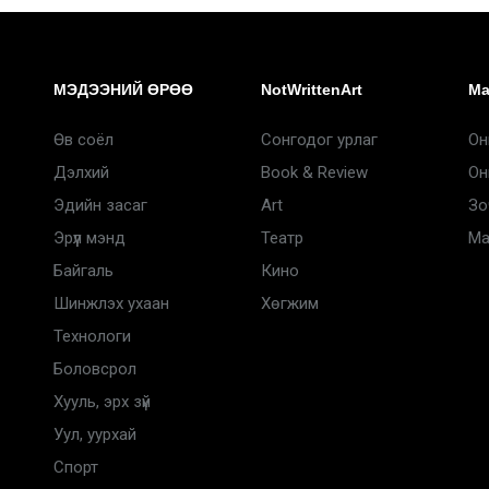
МЭДЭЭНИЙ ӨРӨӨ
NotWrittenArt
Ma
Өв соёл
Сонгодог урлаг
Он
Дэлхий
Book & Review
Он
Эдийн засаг
Art
Зо
Эрүүл мэнд
Театр
Ma
Байгаль
Кино
Шинжлэх ухаан
Хөгжим
Технологи
Боловсрол
Хууль, эрх зүй
Уул, уурхай
Спорт