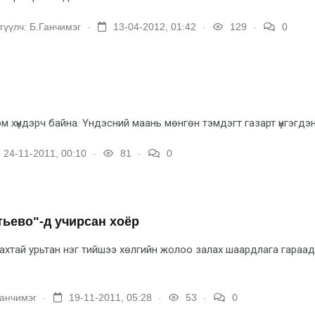
.
.
.
гүүлч:
Б.Ганчимэг
13-04-2012, 01:42
129
0
м хүндэрч байна. Үндэсний маань мөнгөн тэмдэгт газарт үнгэгдэн
.
.
24-11-2011, 00:10
81
0
ьево"-д учирсан хоёр
хтай урьтан нэг тий­шээ хөлгийн жолоо залах шаардлага гараад б
.
.
.
Ганчимэг
19-11-2011, 05:28
53
0