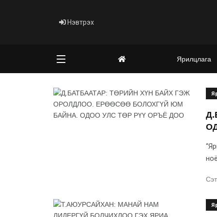
Нэвтрэх
Ярилцлага
Я
Д.
ОД
“Яр
ноё
Сэт
Я