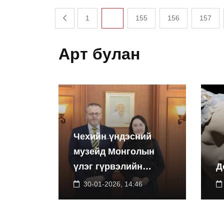
1
...
155
156
157
Арт булан
Чехийн үндэсний
музейд Монголын
үлэг гүрвэлийн
Д
үзэсгэлэнг дэлгэнэ
30-01-2026, 14:46