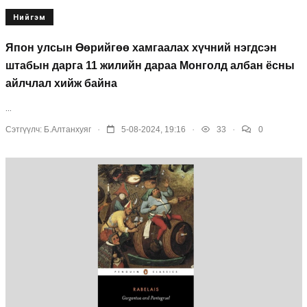
Нийгэм
Япон улсын Өөрийгөө хамгаалах хүчний нэгдсэн
штабын дарга 11 жилийн дараа Монголд албан ёсны
айлчлал хийж байна
...
.
.
.
Сэтгүүлч:
Б.Алтанхуяг
5-08-2024, 19:16
33
0