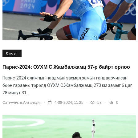
Спорт
Парис-2024: ОУХМ С.Жамбалжамц 57-р байрт орлоо
Парис-2024 олимпын наадмын засмал замын ганцаарчилсан
бөөн гарааны төрөлд ОУХМ С.Жамбалжамц 273 км замыг 6 цаг
28 минут 31...
.
.
.
Сэтгүүлч:
Б.Алтанхуяг
4-08-2024, 11:25
58
0