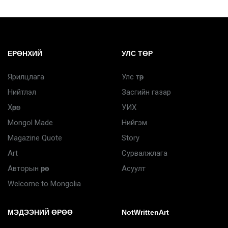
ЕРӨНХИЙ
УЛС ТӨР
Ярилцлага
Улс төр
Нийтлэл
Засгийн газар
Хөрөг
УИХ
Mongol Made
Нийгэм
Magazine Quote
Story
Art
Сурвалжлага
Авторын өрөө
Асуулт
Welcome to Mongolia
МЭДЭЭНИЙ ӨРӨӨ
NotWrittenArt