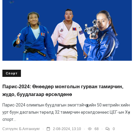
Спорт
Парис-2024: Өнөөдөр монголын гурван тамирчин,
жүдо, буудлагаар өрсөлдөнө
Парис-2024 олимпын буудлагын эмэгтэйчүүдийн 50 метрийн хийн
урт буун дасгалын төрөлд 32 тамирчин өрсөлдсөнөөс ЦЕГ-ын Хүч
спорт...
.
.
.
Сэтгүүлч:
Б.Алтанхуяг
2-08-2024, 13:10
68
0