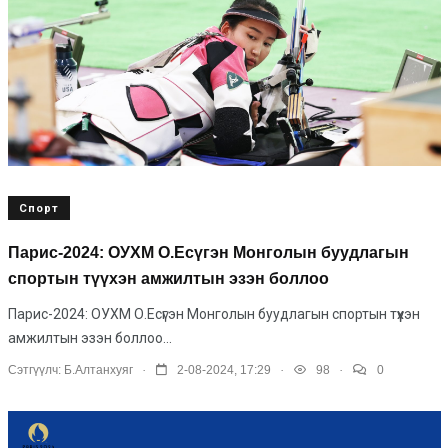
Спорт
Парис-2024: ОУХМ О.Есүгэн Монголын буудлагын
спортын түүхэн амжилтын эзэн боллоо
Парис-2024: ОУХМ О.Есүгэн Монголын буудлагын спортын түүхэн
амжилтын эзэн боллоо...
.
.
.
Сэтгүүлч:
Б.Алтанхуяг
2-08-2024, 17:29
98
0