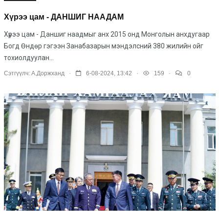
Хүрээ цам - ДАНШИГ НААДАМ
Хүрээ цам - Даншиг наадмыг анх 2015 онд Монголын анхдугаар
Богд Өндөр гэгээн Занабазарын мэндэлсний 380 жилийн ойг
тохиолдуулан...
.
.
.
Сэтгүүлч:
А.Доржханд
6-08-2024, 13:42
159
0