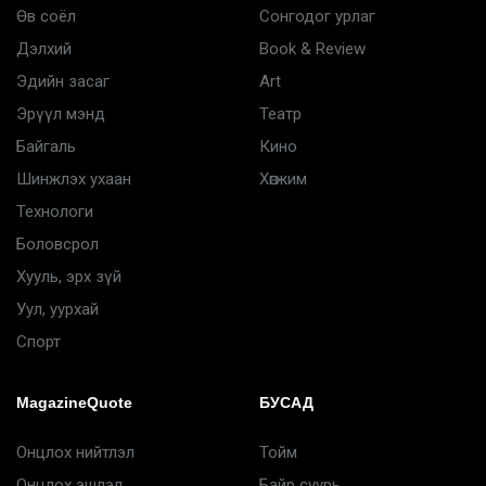
Өв соёл
Сонгодог урлаг
Дэлхий
Book & Review
Эдийн засаг
Art
Эрүүл мэнд
Театр
Байгаль
Кино
Шинжлэх ухаан
Хөгжим
Технологи
Боловсрол
Хууль, эрх зүй
Уул, уурхай
Спорт
MagazineQuote
БУСАД
Онцлох нийтлэл
Тойм
Онцлох эшлэл
Байр суурь