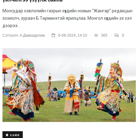
Монсудар хэвлэлийн газрын хүүхдийн номын “Жангар” редакцын
зохиолч, зураач Б.Төрмөнхтэй ярилцлаа. Монгол хүүхдийн эх хэл
дээрээ...
.
.
.
Сэтгүүлч:
А.Даваадулам
6-08-2024, 14:10
365
0
Өв соёл