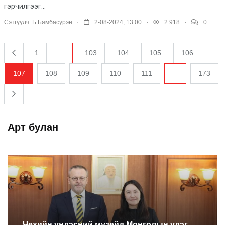
гэрчилгээг...
.
.
.
Сэтгүүлч:
Б.Бямбасүрэн
2-08-2024, 13:00
2 918
0
1
...
103
104
105
106
107
108
109
110
111
...
173
Арт булан
Чехийн үндэсний музейд Монголын үлэг