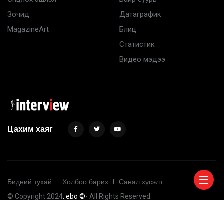
Зочид
Датаграфик
MagazineArt
Блиц
Статистик
Видео мэдээ
Цахим хаяг
Бидний тухай
Холбоо барих
Санал хүсэлт
© Copyright 2024
. ebo ©
- All Rights Reserved.