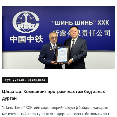
Уул, уурхай / Ярилцлага
Ц.Баатар: Компанийг програмчлах гэж бид хэлэх
дуртай
“Шинь Шинь” ХХК-ийн хөдөлмөрийн аюулгүй байдал, чанарын
менежментийн олон улсын стандарт хангасныг батламжилан