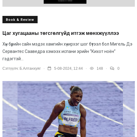
Book & Review
Цаг хугацааны төгсгөлгүйд итгэж мөнхжүүллээ
Хүн бүрийн сайн мэдэх хамгийн хүчирхэг шог бүтээл бол Мигель Дэ
Сервантес Сааведра хэмээх испани эрийн “Кихот ноён”
гэдэгтэй...
.
.
.
Сэтгүүлч:
Б.Алтанхуяг
5-08-2024, 12:44
148
0