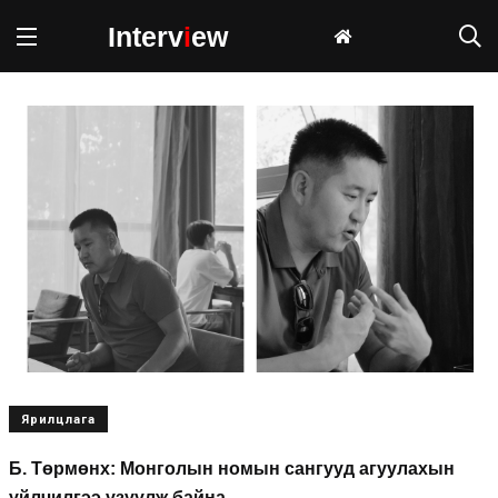
Interv
i
ew
Ярилцлага
Б. Төрмөнх: Монголын номын сангууд агуулахын
үйлчилгээ үзүүлж байна