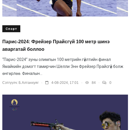
Спорт
Парис-2024: Фрейзер Прайсгүй 100 метр шинэ
аваргатай боллоо
“Парис-2024” зуны олимпын 100 метрийн гүйлтийн финал
Ямайкийн домогт тамирчин Шелли Энн Фрейзер Прайсгүй болж
өнгөрлөө. Финалын...
.
.
.
Сэтгүүлч:
Б.Алтанхуяг
4-08-2024, 17:01
84
0