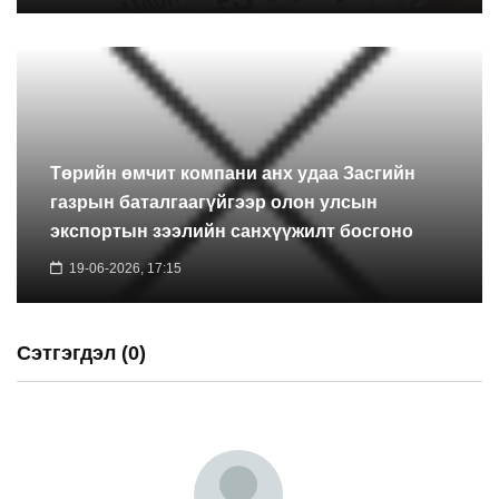
Төрийн өмчит компани анх удаа Засгийн
газрын баталгаагүйгээр олон улсын
экспортын зээлийн санхүүжилт босгоно
19-06-2026, 17:15
Сэтгэгдэл (0)