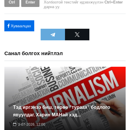
Ctrl
Enter
Холбоотой текстийг идэвхжүүлэн
Ctrl+Enter
дарна уу.
Хуваалцах
Санал болгох нийтлэл
Тэд иргэнээ биш, төрөө “тураах” бодлого
явуулдаг. Харин МАНай хэд...
3-07-2026, 12:00