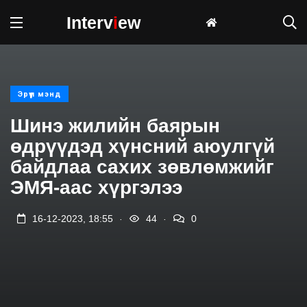
Interv
i
ew
Эрүүл мэнд
Шинэ жилийн баярын
өдрүүдэд хүнсний аюулгүй
байдлаа сахих зөвлөмжийг
ЭМЯ-аас хүргэлээ
.
.
16-12-2023, 18:55
44
0