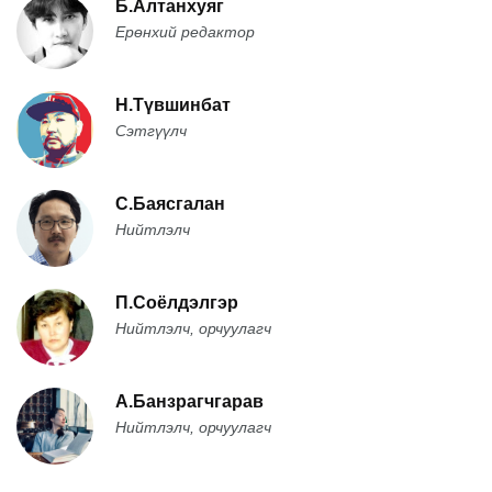
Б.Алтанхуяг
Ерөнхий редактор
Н.Түвшинбат
Сэтгүүлч
С.Баясгалан
Нийтлэлч
П.Соёлдэлгэр
Нийтлэлч, орчуулагч
А.Банзрагчгарав
Нийтлэлч, орчуулагч