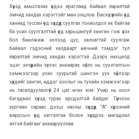
Хүүхэд амьсгалах үедээ яраглаад байвал яаралтай
эмчид хандах хэрэгтэйг мөн онцлов. Басхүү сүүлийн үед
ханиад туссан үед хүүхдүүд суулгах тохиолдол их байгаа
ба усан суулгалттай үед харьцангуй хөнгөн гэж үзэх
бол бөөлжиж эхлээд цус, залхагтай суулгаж
байвал гэдэсний халдварт өвчний тэмдэг тул
яаралтай эмчид хандах хэрэгтэй. Дээрх нөхцөлд
эцэг эхчүүдийн зүгээс анхаарах зүйлс нь суулгалтын
хэмжээгээр усан суурьтай шингэн уух зүйлээр
хүүхдийг хангах, иддэг хоолыг нь тухайн хэмжээгээр
нь тасалдуулалгүй 24 цаг өгөх юм. Учир нь хоол
багадвал хүүхэд турах эрсдэлтэй байдаг. Түүнчлэн
зургаан сараас дээш насны хүүхдүүд "А" хүрээний
вирусын үед хатгалгаа болон хүндрэх магадлал
ихтэй байгааг анхаарууллаа.