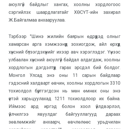
аюулгүй байдлыг хангах, хоолны хордлогоос
сэргийлэх шаардлагатайг ХӨСҮТ-ийн захирал
Ж.Байгалмаа анхааруулав.
Тэрбээр "Шинэ жилийн баярын өдрүүдэд олныг
хамарсан арга хэмжээнүүд зохиогдож, айл өрхүүд
хүнсний бүтээгдэхүүнийг ихээр авч хэрэглэдэг. Үүнээс
улбаалан хүнсний аюулгүй байдал алдагдаж, хоолны
хордлогын дэгдэлтүүд гарах эрсдэл бий болдог.
Монгол Улсад энэ оны 11 сарын байдлаар
гэдэсний халдварт өвчин, хоолны хордлогын 3310
тохиолдол бүртгэгдсэн нь мөн өмнөх оны энэ
үетэй харьцуулахад 1211 тохиолдлоор их байна.
Иймээс ард иргэд болон хоол үйлдвэрлэл,
үйлчилгээ явуулдаг байгууллагууд дараах
зөвлөмжийг анхаарч, өвчлөлөөс урьдчилан