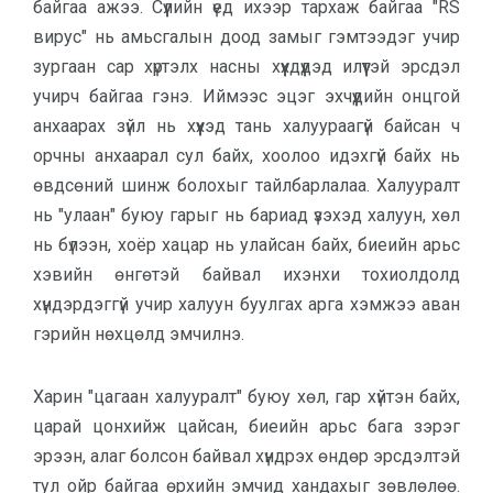
байгаа ажээ. Сүүлийн үед ихээр тархаж байгаа "RS
вирус" нь амьсгалын доод замыг гэмтээдэг учир
зургаан сар хүртэлх насны хүүхдүүдэд илүүтэй эрсдэл
учирч байгаа гэнэ. Иймээс эцэг эхчүүдийн онцгой
анхаарах зүйл нь хүүхэд тань халуураагүй байсан ч
орчны анхаарал сул байх, хоолоо идэхгүй байх нь
өвдсөний шинж болохыг тайлбарлалаа. Халууралт
нь "улаан" буюу гарыг нь бариад үзэхэд халуун, хөл
нь бүлээн, хоёр хацар нь улайсан байх, биеийн арьс
хэвийн өнгөтэй байвал ихэнхи тохиолдолд
хүндэрдэггүй учир халуун буулгах арга хэмжээ аван
гэрийн нөхцөлд эмчилнэ.
Харин "цагаан халууралт" буюу хөл, гар хүйтэн байх,
царай цонхийж цайсан, биеийн арьс бага зэрэг
эрээн, алаг болсон байвал хүндрэх өндөр эрсдэлтэй
тул ойр байгаа өрхийн эмчид хандахыг зөвлөлөө.