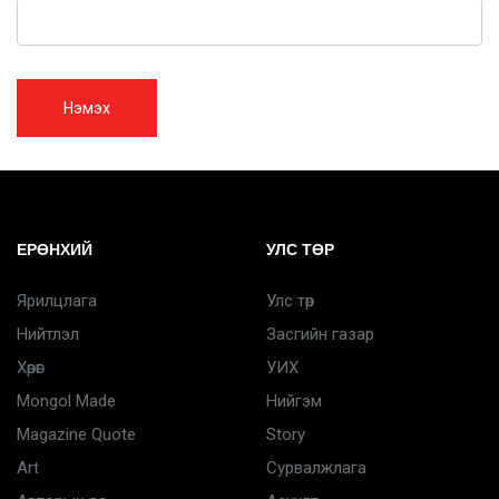
Нэмэх
ЕРӨНХИЙ
УЛС ТӨР
Ярилцлага
Улс төр
Нийтлэл
Засгийн газар
Хөрөг
УИХ
Mongol Made
Нийгэм
Magazine Quote
Story
Art
Сурвалжлага