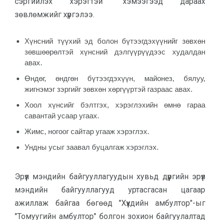
сэргийлэх хэрэгтэй" хэмээгээд дараах
зөвлөмжийг хүргэлээ.
Хүнсний түүхий эд болон бүтээгдэхүүнийг зөвхөн
зөвшөөрөлтэй хүнсний дэлгүүрүүдээс худалдан
авах.
Өндөг, өндгөн бүтээгдэхүүн, майонез, бялуу,
жигнэмэг зэргийг зөвхөн хөргүүртэй газраас авах.
Хоол хүнсийг бэлтгэх, хэрэглэхийн өмнө гараа
савантай усаар угаах.
Жимс, ногоог сайтар угааж хэрэглэх.
Ундны усыг заавал буцалгаж хэрэглэх.
Эрүүл мэндийн байгууллагуудын хувьд дүүргийн эрүүл
мэндийн байгууллагууд уртасгасан цагаар
ажиллаж байгаа бөгөөд "Хүүхдийн амбултор"-ыг
"Томуугийн амбултор" болгон зохион байгуулалтад