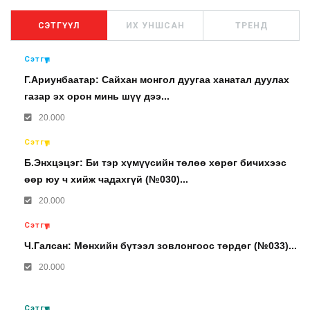
СЭТГҮҮЛ
ИХ УНШСАН
ТРЕНД
Сэтгүүл
Г.Ариунбаатар: Сайхан монгол дуугаа ханатал дуулах
газар эх орон минь шүү дээ...
20.000
Сэтгүүл
Б.Энхцэцэг: Би тэр хүмүүсийн төлөө хөрөг бичихээс
өөр юу ч хийж чадахгүй (№030)...
20.000
Сэтгүүл
Ч.Галсан: Мөнхийн бүтээл зовлонгоос төрдөг (№033)...
20.000
Сэтгүүл