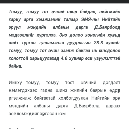
Томуу, томуу төст өвчний нөхцөл байдал, нийгмийн
хариу арга хэмжээний талаар ЭМЯ-ны Нийтийн
эрүүл мэндийн албаны дарга Д.Баярболд
мэдээллийг хүргэлээ. Энэ долоо хоногийн хувьд
нийт түргэн тусламжын дуудлагын 28.3 хувийг
томуу, томуу төст өвчин эзэлж байгаа нь өмнө долоо
хоногтой харьцуулахад 4.6 хувиар өссөн үзүүлэлттэй
байна.
Ийнхүү томуу, томуу төст өвчний дэгдэлт
нэмэгдэхээс гадна шинэ жилийн баярын өдрүүд
үргэлжилж байгаатай холбогдуулан Нийтийн эрүүл
мэндийн албаны дарга Д.Баярболд дараах
зөвлөмжүүдийг хүргэсэн юм.