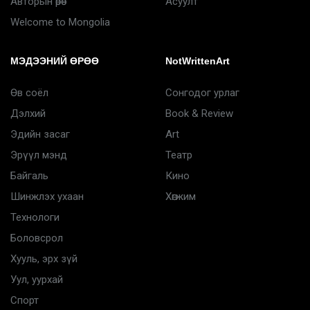
Авторын өрөө
Асуулт
Welcome to Mongolia
МЭДЭЭНИЙ ӨРӨӨ
NotWrittenArt
Өв соёл
Сонгодог урлаг
Дэлхий
Book & Review
Эдийн засаг
Art
Эрүүл мэнд
Театр
Байгаль
Кино
Шинжлэх ухаан
Хөгжим
Технологи
Боловсрол
Хууль, эрх зүй
Уул, уурхай
Спорт