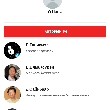
О.Нинж
АВТОРЫН ӨРӨӨ
Б.Ганчимэг
Ерөнхий эрхлэгч
Б.Бямбасүрэн
Маркетингийн алба
Д.Сайнбаяр
Хариуцлагатай нарийн бичгийн дарга