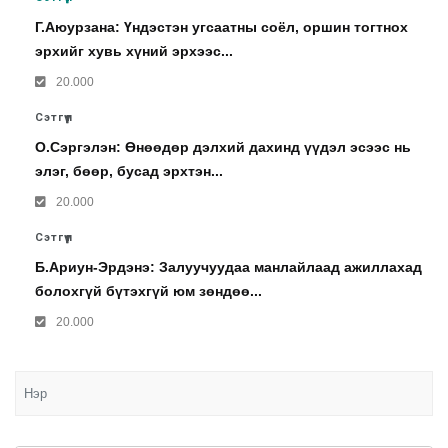
Г.Аюурзана: Үндэстэн угсаатны соёл, оршин тогтнох
эрхийг хувь хүний эрхээс...
20.000
Сэтгүүл
О.Сэргэлэн: Өнөөдөр дэлхий дахинд үүдэл эсээс нь
элэг, бөөр, бусад эрхтэн...
20.000
Сэтгүүл
Б.Ариун-Эрдэнэ: Залуучуудаа манлайлаад ажиллахад
болохгүй бүтэхгүй юм зөндөө...
20.000