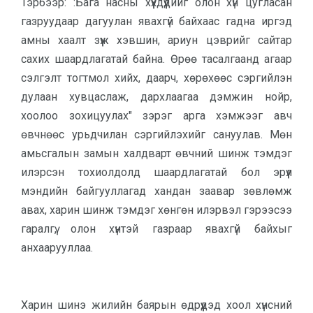
Тэрбээр: :Бага насны хүүхдүүдийг олон хүн цугласан
газруудаар дагуулан явахгүй байхаас гадна иргэд
амны хаалт зүүж хэвшин, ариун цэврийг сайтар
сахих шаардлагатай байна. Өрөө тасалгаанд агаар
сэлгэлт тогтмол хийх, даарч, хөрөхөөс сэргийлэн
дулаан хувцаслаж, дархлаагаа дэмжин нойр,
хоолоо зохицуулах" зэрэг арга хэмжээг авч
өвчнөөс урьдчилан сэргийлэхийг сануулав. Мөн
амьсгалын замын халдварт өвчний шинж тэмдэг
илэрсэн тохиолдолд шаардлагатай бол эрүүл
мэндийн байгууллагад хандан заавар зөвлөмж
авах, харин шинж тэмдэг хөнгөн илэрвэл гэрээсээ
гаралгү, олон хүнтэй газраар явахгүй байхыг
анхаарууллаа.
Харин шинэ жилийн баярын өдрүүдэд хоол хүнсний