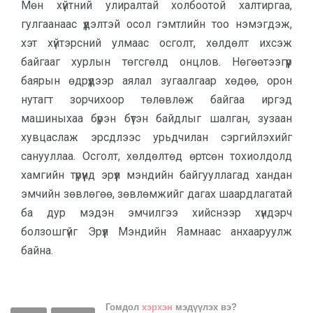
Мөн хүйтний улиралтай холбоотой халтиргаа,
гулгаанаас үүдэлтэй осол гэмтлийн тоо нэмэгдэж,
хэт хүйтэрсний улмаас осголт, хөлдөлт ихсэж
байгааг хурлын төгсгөлд онцлов. Нөгөөтээгүүр
баярын өдрүүдээр аялал зугаалгаар хөдөө, орон
нутагт зорчихоор төлөвлөж байгаа иргэд
машиныхаа бүрэн бүтэн байдлыг шалган, зузаан
хувцаслаж эрсдлээс урьдчилан сэргийлэхийг
санууллаа. Осголт, хөлдөлтөд өртсөн тохиолдолд
хамгийн түрүүнд эрүүл мэндийн байгууллагад хандан
эмчийн зөвлөгөө, зөвлөмжийг дагах шаардлагатай
ба дур мэдэн эмчилгээ хийснээр хүндэрч
болзошгүйг Эрүүл Мэндийн Яамнаас анхааруулж
байна.
Гомдол
хэрхэн
мэдүүлэх вэ?