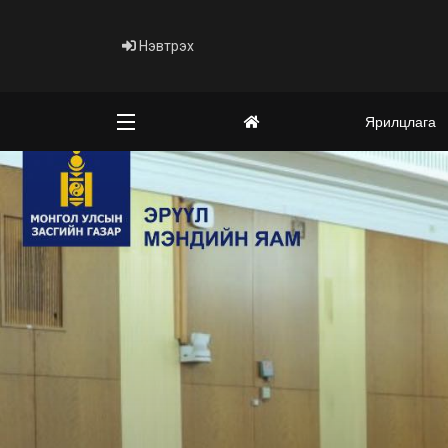
Нэвтрэх
Ярилцлага