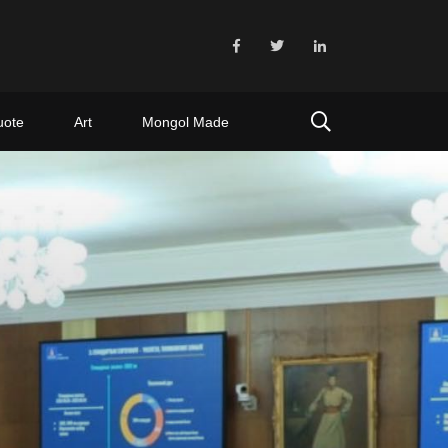
uote
Art
Mongol Made