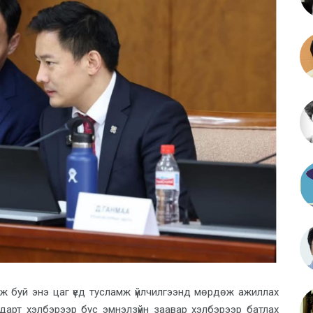
ж буй энэ цаг үед тусламж үйлчилгээнд мөрдөж ажиллах
дарт хэлбэрээр бус эмнэлзүйн заавар хэлбэрээр батлах