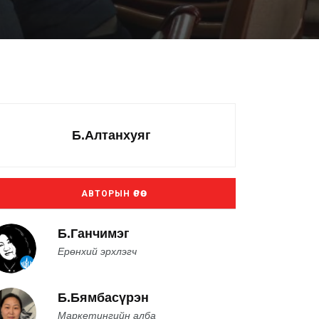
Б.Алтанхуяг
АВТОРЫН ӨРӨӨ
Б.Ганчимэг
Ерөнхий эрхлэгч
Б.Бямбасүрэн
Маркетингийн алба