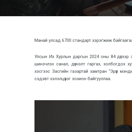
Манай улсад 6700 стандарт хэрэгжиж байгаагаас
Улсын Их Хурлын даргын 2024 оны 84 дүгээр 
шинэчлэх санал, дүгнэлт гаргах, холбогдох х
хэсгээс Засгийн газартай хамтран “Эрүүл мэн
сэдэвт хэлэлцүүлэг зохион байгууллаа.