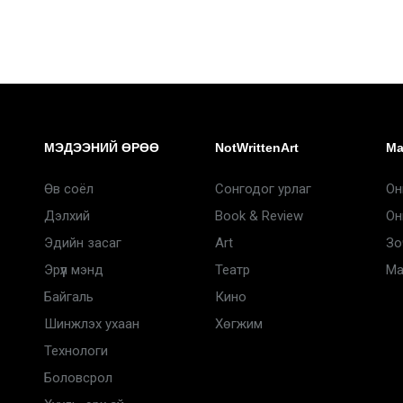
МЭДЭЭНИЙ ӨРӨӨ
NotWrittenArt
Ma
Өв соёл
Сонгодог урлаг
Он
Дэлхий
Book & Review
Он
Эдийн засаг
Art
Зо
Эрүүл мэнд
Театр
Ma
Байгаль
Кино
Шинжлэх ухаан
Хөгжим
Технологи
Боловсрол