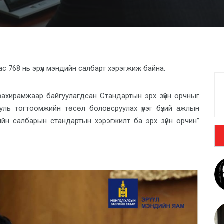
 768 нь эрүүл мэндийн салбарт хэрэгжиж байна.
захирамжаар байгуулагдсан Стандартын эрх зүйн орчныг
ууль тогтоомжийн төсөл боловсруулах үүрэг бүхий ажлын
дийн салбарын стандартын хэрэгжилт ба эрх зүйн орчин”