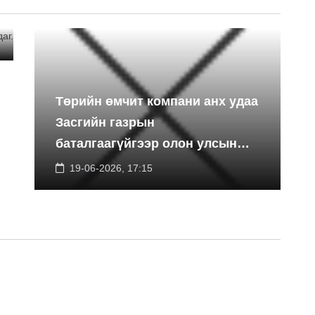
Төрийн өмчит компани анх удаа
Засгийн газрын
баталгаагүйгээр олон улсын
экспортын зээлийн санхүүжилт
19-06-2026, 17:15
босгоно