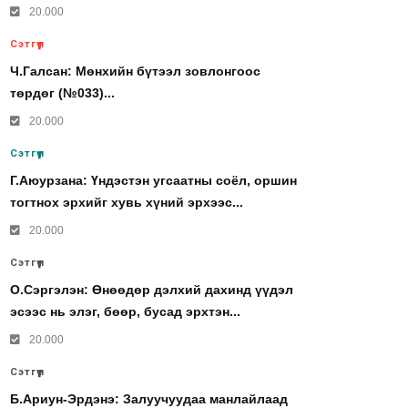
20.000
Сэтгүүл
Ч.Галсан: Мөнхийн бүтээл зовлонгоос
төрдөг (№033)...
20.000
Сэтгүүл
Г.Аюурзана: Үндэстэн угсаатны соёл, оршин
тогтнох эрхийг хувь хүний эрхээс...
20.000
Сэтгүүл
О.Сэргэлэн: Өнөөдөр дэлхий дахинд үүдэл
эсээс нь элэг, бөөр, бусад эрхтэн...
20.000
Сэтгүүл
Б.Ариун-Эрдэнэ: Залуучуудаа манлайлаад