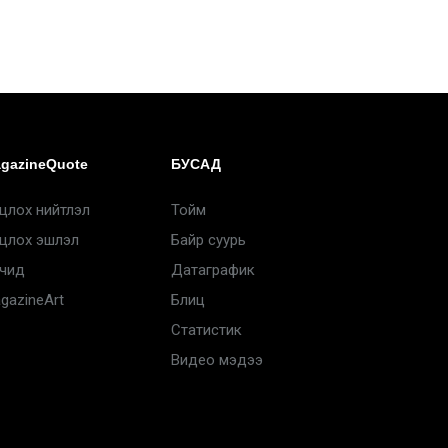
gazineQuote
БУСАД
цлох нийтлэл
Тойм
цлох эшлэл
Байр суурь
чид
Датаграфик
gazineArt
Блиц
Статистик
Видео мэдээ