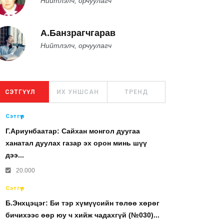
Нийтлэлч, орчуулагч
А.Банзрагчгарав
Нийтлэлч, орчуулагч
СЭТГҮҮЛ
ИХ УНШСАН
ТРЕНД
Сэтгүүл
Г.Ариунбаатар: Сайхан монгол дуугаа
ханатал дуулах газар эх орон минь шүү
дээ...
20.000
Сэтгүүл
Б.Энхцэцэг: Би тэр хүмүүсийн төлөө хөрөг
бичихээс өөр юу ч хийж чадахгүй (№030)...