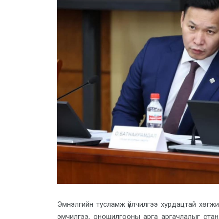
Эмнэлгийн тусламж үйлчилгээ хурдацтай хөгжи
эмчилгээ, оношилгооны арга аргачлалыг стан