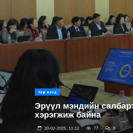
Эрүүл мэнд
Эрүүл мэндийн салбарт
хэрэгжиж байна
.
.
20-02-2025, 11:12
77
0