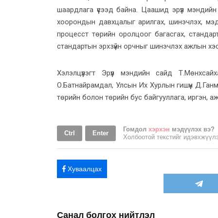
шаардлага үүсээд байна. Цаашид эрүүл мэндий
хоорондын давхцалыг арилгах, шинэчлэх, мэд
процесст төрийн оролцоог багасгах, стандар
стандартын эрхзүйн орчныг шинэчлэх ажлын хэсэ
Хэлэлцүүлэгт Эрүүл мэндийн сайд Т.Мөнхса
О.Батнайрамдал, Улсын Их Хурлын гишүүн Д.Ганм
төрийн болон төрийн бус байгууллага, иргэн, 
Гомдол
хэрхэн
мэдүүлэх вэ?
Ctrl
Enter
Холбоотой текстийг идэвхжүү
Хуваалцах
Тэд иргэнээ биш, төрөө
“тураах” бодлого явуулдаг.
Санал болгох нийтлэл