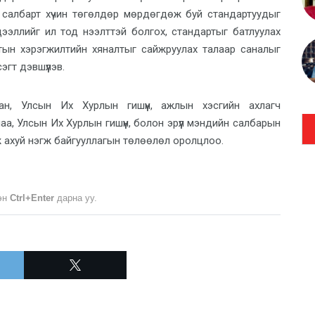
н салбарт хүчин төгөлдөр мөрдөгдөж буй стандартуудыг
ээллийг ил тод нээлттэй болгох, стандартыг батлуулах
тын хэрэгжилтийн хяналтыг сайжруулах талаар саналыг
гт дэвшүүлэв.
йхан, Улсын Их Хурлын гишүүн, ажлын хэсгийн ахлагч
аа, Улсын Их Хурлын гишүүн, болон эрүүл мэндийн салбарын
аж ахуй нэгж байгууллагын төлөөлөл оролцлоо.
лэн
Ctrl+Enter
дарна уу.