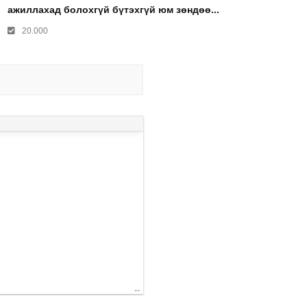
ажиллахад болохгүй бүтэхгүй юм зөндөө...
20.000