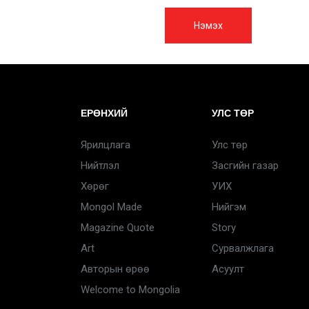
Нэмэх
ЕРӨНХИЙ
УЛС ТӨР
Ярилцлага
Улс төр
Нийтлэл
Засгийн газар
Хөрөг
УИХ
Mongol Made
Нийгэм
Magazine Quote
Story
Art
Сурвалжлага
Авторын өрөө
Асуулт
Welcome to Mongolia