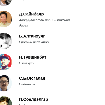
Д.Сайнбаяр
Хариуцлагатай нарийн бичгийн
дарга
Б.Алтанхуяг
Ерөнхий редактор
Н.Түвшинбат
Сэтгүүлч
С.Баясгалан
Нийтлэлч
П.Соёлдэлгэр