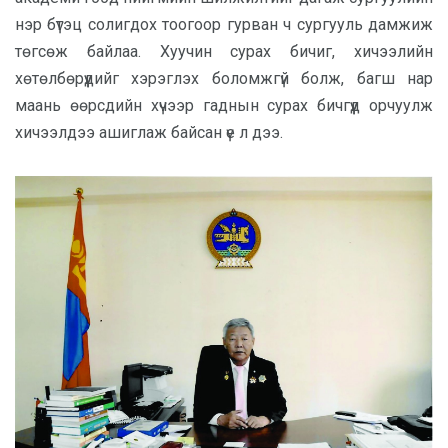
нэр бүтэц солигдох тоогоор гурван ч сургууль дамжиж
төгсөж байлаа. Хуучин сурах бичиг, хичээлийн
хөтөлбөрүүдийг хэрэглэх боломжгүй болж, багш нар
маань өөрсдийн хүчээр гаднын сурах бичгүүд орчуулж
хичээлдээ ашиглаж байсан үе л дээ.