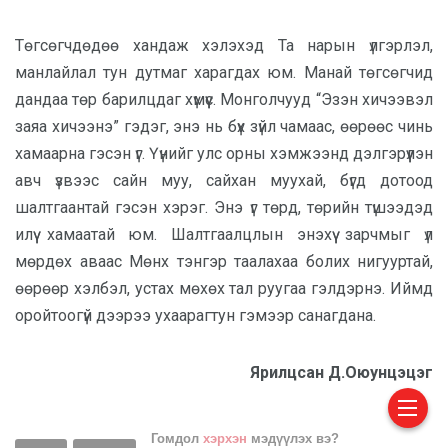
Төгсөгчдөдөө хандаж хэлэхэд Та нарын үлгэрлэл,
манлайлал тун дутмаг харагдах юм. Манай төгсөгчид
дандаа төр барилцдаг хүмүүс. Монголчууд “Эзэн хичээвэл
заяа хичээнэ” гэдэг, энэ нь бүх зүйл чамаас, өөрөөс чинь
хамаарна гэсэн үг. Үүнийг улс орны хэмжээнд дэлгэрүүлэн
авч үзвээс сайн муу, сайхан муухай, бүгд дотоод
шалтгаантай гэсэн хэрэг. Энэ үг төрд, төрийн түшээдэд
илүү хамаатай юм. Шалтгаалцлын энэхүү зарчмыг үл
мөрдөх аваас Мөнх тэнгэр таалахаа болих нигууртай,
өөрөөр хэлбэл, устах мөхөх тал руугаа гэлдэрнэ. Иймд
оройтоогүй дээрээ ухаарагтун гэмээр санагдана.
Ярилцсан Д.Оюунцэцэг
Гомдол
хэрхэн
мэдүүлэх вэ?