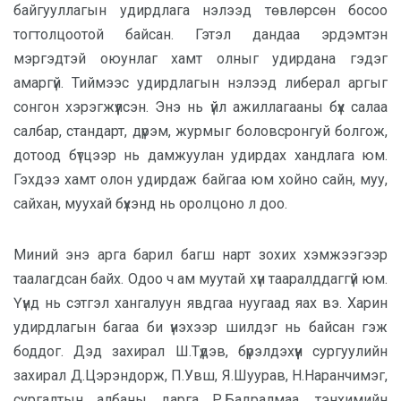
байгууллагын удирдлага нэлээд төвлөрсөн босоо
тогтолцоотой байсан. Гэтэл дандаа эрдэмтэн
мэргэдтэй оюунлаг хамт олныг удирдана гэдэг
амаргүй. Тиймээс удирдлагын нэлээд либерал аргыг
сонгон хэрэгжүүлсэн. Энэ нь үйл ажиллагааны бүх салаа
салбар, стандарт, дүрэм, журмыг боловсронгуй болгож,
дотоод бүтцээр нь дамжуулан удирдах хандлага юм.
Гэхдээ хамт олон удирдаж байгаа юм хойно сайн, муу,
сайхан, муухай бүхэнд нь оролцоно л доо.
Миний энэ арга барил багш нарт зохих хэмжээгээр
таалагдсан байх. Одоо ч ам муутай хүн тааралддаггүй юм.
Үүнд нь сэтгэл хангалуун явдгаа нуугаад яах вэ. Харин
удирдлагын багаа би үнэхээр шилдэг нь байсан гэж
боддог. Дэд захирал Ш.Түдэв, бүрэлдэхүүн сургуулийн
захирал Д.Цэрэндорж, П.Увш, Я.Шуурав, Н.Наранчимэг,
сургалтын албаны дарга Р.Бадралмаа, тэнхимийн