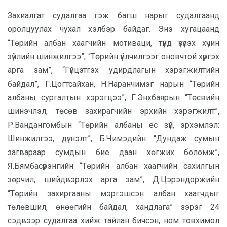
Захиалгат судалгаа гэж багш нарыг судалгаанд
оролцуулах чухал хэлбэр байдаг. Энэ хугацаанд
“Төрийн албан хаагчийн мотиваци, түүнд үзүүлэх хүчин
зүйлийн шинжилгээ”, “Төрийн үйлчилгээг оновчтой хүргэх
арга зам”, “Гүйцэтгэх удирдлагын хэрэгжилтийн
байдал”, Г.Цогтсайхан, Н.Наранчимэг нарын “Төрийн
албаны сургалтын хэрэгцээ”, Г.Энхбаярын “Төсвийн
шинэчлэл, төсөв захирагчийн эрхийн хэрэгжилт”,
Р.Вандангомбын “Төрийн албаны ёс зүй, эрхэмлэл:
Шинжилгээ, дүгнэлт”, Б.Чимэдийн “Дундаж сумын
загвараар сумдын бие даан хөгжих боломж”,
Я.Бямбасүрэнгийн “Төрийн албан хаагчийн сахилгын
зөрчил, шийдвэрлэх арга зам”, Д.Цэрэндоржийн
“Төрийн захиргааны мэргэшсэн албан хаагчдыг
төлөвшил, өнөөгийн байдал, хандлага” зэрэг 24
сэдвээр судалгаа хийж тайлан бичсэн, ном товхимол