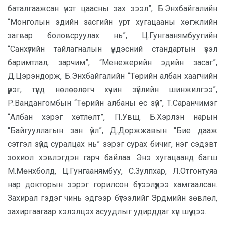
баталгаажсан үнэт цаасны зах зээл”, Б.Энхбайгалийн
“Монголын эдийн засгийн урт хугацааны хөгжлийн
загвар боловсруулах нь”, Ц.Гунгаанямбуугийн
“Санхүүгийн тайлагналын үндэсний стандартын үзэл
баримтлал, зарчим”, “Менежерийн эдийн засаг”,
Д.Цэрэндорж, Б.Энхбайгалийн “Төрийн албан хаагчийн
үүрэг, түүнд нөлөөлөгч хүчин зүйлийн шинжилгээ”,
Р.Вандангомбын “Төрийн албаны ёс зүй”, Т.Саранчимэг
“Албан хэрэг хөтлөлт”, П.Увш, Б.Хэрлэн нарын
“Байгууллагын зан үйл”, Д.Доржжавын “Бие дааж
сэтгэл зүйд суралцах нь” зэрэг сурах бичиг, нэг сэдэвт
зохиол хэвлэгдэн гарч байлаа. Энэ хугацаанд багш
М.Мөнхболд, Ц.Гунгаанямбуу, С.Зулпхар, Л.Отгонтуяа
нар докторын зэрэг горилсон бүтээлүүдээ хамгаалсан.
Захирал гэдэг чинь эдгээр бүтээлийг Эрдмийн зөвлөл,
захиргаагаар хэлэлцэх асуудлыг удирддаг хүн шүү дээ.