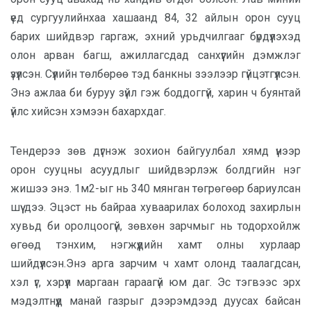
үед сургуулийнхаа хашаанд 84, 32 айлын орон сууц
барих шийдвэр гаргаж, эхний урьдчилгааг бүрдүүлэхэд
олон арван багш, ажиллагсдад санхүүгийн дэмжлэг
үзүүлсэн. Сүүлийн төлбөрөө тэд банкны зээлээр гүйцэтгүүлсэн.
Энэ ажлаа би буруу зүйл гэж боддоггүй, харин ч буянтай
үйлс хийсэн хэмээн бахархдаг.
Тендерээ зөв дүгнэж зохион байгуулбал хямд үнээр
орон сууцны асуудлыг шийдвэрлэж болдгийн нэг
жишээ энэ. 1м2-ыг нь 340 мянган төгрөгөөр бариулсан
шүү дээ. Эцэст нь байраа хуваарилах болоход захирлын
хувьд би оролцоогүй, зөвхөн зарчмыг нь тодорхойлж
өгөөд тэнхим, нэгжүүдийн хамт олны хурлаар
шийдүүлсэн.Энэ арга зарчим ч хамт олонд таалагдсан,
хэл үг, хэрүүл маргаан гараагүй юм даг. Эс тэгвээс эрх
мэдэлтнүүд манай газрыг дээрэмдээд дуусах байсан