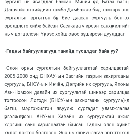
сургалт нь явагддаг байсан. Миний үед Батаа багш,
Дашчойлон хийдийн хамба Дамбажав бид хамтарч энэ
сургалтыг өргөтгөн бүр бие даасан сургууль болгох
оролдлого хийж байсан. Сасакава ч ирсэн, санхүүжилтийг
нь ч цэгцэлсэн. Үүнээс хойш овоо зүгширсэн дуулддаг.
-Гадны байгууллагууд танайд тусалдаг байв уу?
-Олон орны сургалтын байгууллагатай харилцаатай.
2005-2008 онд БНХАУ-ын Засгийн газрын захиргааны
сургууль, БНСУ-ын Инчён, Дэгүгийн их сургууль, Японы
Ази-Номхон далайн их сургуультай шинээр харилцаа
тогтоосон. Логоди (БНСУ-ын захиргааны сургууль)-д
багш, мэргэжилтэн явуулж сургадаг уламжлалаа
үргэлжлүүлсэн, АНУ-ын Хавайн их сургуультай ажил
хэргийн сайн харилцаатай байсан. Гадны олон хүнийг
хүндэт доктор болгосон. Энэ нь хариуцлагаа өргөтгөхөд