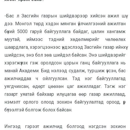
-Бас л Засгийн газрын шийдвэрээр хийсэн ажил шүү
дээ. Монгол төрд хэдэн мянган үйлчилгээний ажилтан
бүхий 5000 гаруй байгууллага байдаг, цалин хангамж
муутай, иймээс тэдний хөдөлмөрийг чөлөөлөх
шаардлага, хэрэгцээнээс үндэслээд Засгийн газар ийнхүү
шийдсэн, энэ бол зөв шийдэл байсан. Энэ шийдвэрийг
хэрэгжүүлэх гэж оролдсон цорын ганц байгууллага нь
манай Академи. Бид нэлээд судалж, туршиж үзсэн, бас
ажилчиддаа ч ойлгуулсан. Тэд нэг байгууллагад
уягдчихсан, өдөрт цөөхөн цаг ажилладаг. Тэгж нэг
газарт уяатай байхаар илүү цагаа өөр газар ажиллаад,
нэмэлт орлого олоод зохион байгуулалтад ороод, үр
бүтээлтэй болгож болох байсан.
Ингээд гэрээт ажилчид болгоод нэгдсэн зохион