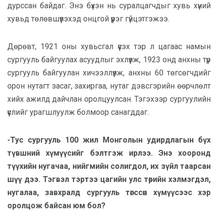
дурссан байдаг. Энэ бүхэн нь суралцагчдыг хувь хүний
хувьд төлөвшүүлэхэд онцгой үүрэг гүйцэтгэжээ.
Дөрөвт, 1921 оны хувьсгал үүсэх тэр л цагаас намын
сургууль байгуулах асуудлыг эхлүүлж, 1923 онд анхны түр
сургууль байгуулан хичээллүүлж, анхны 60 төгсөгчдийг
орон нутагт засаг, захиргаа, нутаг дэвсгэрийн өөрчлөлт
хийх ажилд дайчлан оролцуулсан. Тэгэхээр сургуулийн
үүслийг урагшлуулж болмоор санагддаг.
-Тус сургууль 100 жил Монголын удирдлагын бүх
түвшний хүмүүсийг бэлтгэж ирлээ. Энэ хооронд
түүхийн нугачаа, нийгмийн солигдол, их зүйл таарсан
шүү дээ. Тэгвэл тэртээ цагийн улс төрийн хэлмэгдэл,
нугалаа, завхралд сургууль төгссөн хүмүүсээс хэр
оролцож байсан юм бол?