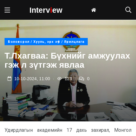
Interv
i
ew
Боловсрол / Хууль, эрх зүй / Ярилцлага
Т.Лхагваа: Бүхнийг амжуулах
гэж л зүтгэж явлаа
.
.
10-10-2024, 11:00
123
0
Удирдлагын академийн 17 дахь захирал, Монгол