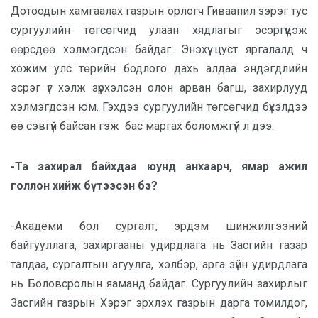
Дотоодын хамгаалах газрын орлогч Гиваапил зэрэг тус
сургуулийн төгсөгчид улаан хядлагыг эсэргүүцэж
өөрсдөө хэлмэгдсэн байдаг. Энэхүү цуст яргалалд ч
хожим улс төрийн бодлого дахь алдаа эндэгдлийн
эсрэг үг хэлж зүрхэлсэн олон арван багш, захирлууд
хэлмэгдсэн юм. Гэхдээ сургуулийн төгсөгчид бүхэлдээ
өө сэвгүй байсан гэж
бас маргах боломжгүй л дээ.
-Та захирал байхдаа юунд анхаарч, ямар ажил
голлон хийж бүтээсэн бэ?
-Академи бол сургалт, эрдэм шинжилгээний
байгууллага, захиргааны удирдлага нь Засгийн газар
талдаа, сургалтын агуулга, хэлбэр, арга зүйн удирдлага
нь Боловсролын яаманд байдаг. Сургуулийн захирлыг
Засгийн газрын Хэрэг эрхлэх газрын дарга томилдог,