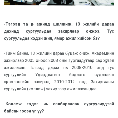
-Тэгээд та өөр ажилд шилжиж, 13 жилийн дараа
дахиад сургуульдаа захирлаар очжээ. Тус
сургуульдаа хэдэн жил, ямар ажил хийсэн бэ?
-Тийм байна, 13 жилийн дараа буцаж очиж. Академийн
захирлаар 2005 оноос 2008 оны зургаадугаар сар хүртэл
ажилласан. Тэгээд дараа нь 2008-2010 онд тус
сургуулийн Удирдлагын бодлого судлалын
хүрээлэнгийн захирал, 2010-2012 онд Захиргааны
сургуулийн (коллеж) захирлаар ажилласан даа.
-Коллеж гэдэг нь салбарласан сургуулиудтай
байсан гэсэн үг үү?