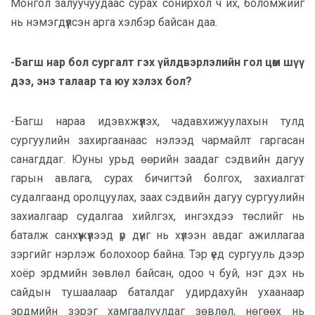
Монгол залуучуудаас сурах сонирхол ч их, боломжийг
нь нэмэгдүүлсэн арга хэлбэр байсан даа.
-Багш нар бол сургалт гэх үйлдвэрлэлийн гол цөм шүү
дээ, энэ талаар та юу хэлэх бол?
-Багш нараа идэвхжүүлэх, чадавхижуулахын тулд
сургуулийн захиргаанаас нэлээд чармайлт гаргасан
санагддаг. Юуны урьд өөрийн заадаг сэдвийн дагуу
гарын авлага, сурах бичигтэй болгох, захиалгат
судалгаанд оролцуулах, заах сэдвийн дагуу сургуулийн
захиалгаар судалгаа хийлгэх, ингэхдээ төслийг нь
баталж санхүүжүүлээд үр дүнг нь хүлээн авдаг ажиллагаа
зэргийг нэрлэж болохоор байна. Тэр үед сургууль дээр
хоёр эрдмийн зөвлөл байсан, одоо ч буй, нэг дэх нь
сайдын тушаалаар баталдаг удирдахуйн ухаанаар
эрдмийн зэрэг хамгаалуулдаг зөвлөл, нөгөөх нь