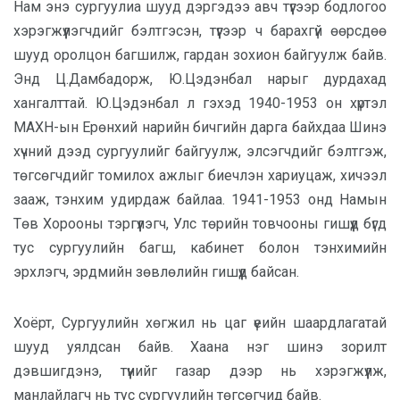
Нам энэ сургуулиа шууд дэргэдээ авч түүгээр бодлогоо
хэрэгжүүлэгчдийг бэлтгэсэн, түүгээр ч барахгүй өөрсдөө
шууд оролцон багшилж, гардан зохион байгуулж байв.
Энд Ц.Дамбадорж, Ю.Цэдэнбал нарыг дурдахад
хангалттай. Ю.Цэдэнбал л гэхэд 1940-1953 он хүртэл
МАХН-ын Ерөнхий нарийн бичгийн дарга байхдаа Шинэ
хүчний дээд сургуулийг байгуулж, элсэгчдийг бэлтгэж,
төгсөгчдийг томилох ажлыг биечлэн хариуцаж, хичээл
зааж, тэнхим удирдаж байлаа. 1941-1953 онд Намын
Төв Хорооны тэргүүлэгч, Улс төрийн товчооны гишүүд бүгд
тус сургуулийн багш, кабинет болон тэнхимийн
эрхлэгч, эрдмийн зөвлөлийн гишүүд байсан.
Хоёрт, Сургуулийн хөгжил нь цаг үеийн шаардлагатай
шууд уялдсан байв. Хаана нэг шинэ зорилт
дэвшигдэнэ, түүнийг газар дээр нь хэрэгжүүлж,
манлайлагч нь тус сургуулийн төгсөгчид байв.