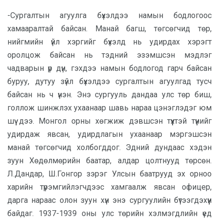
-Сургалтын агуулга бүхэлдээ намын бодлогоос
хамааралтай байсан. Манай багш, төгсөгчид төр,
нийгмийн үйл хэргийг бүхэлд нь удирдах хэрэгт
оролцож байсан нь тэдний эзэмшсэн мэдлэг
чадварын үр дүн, гэхдээ намын бодлогод гарч байсан
буруу, дутуу зүйл бүхэлдээ сургалтын агуулгад тусч
байсан нь ч үнэн. Энэ сургууль дандаа улс төр биш,
голлож шинжлэх ухаанаар шавь нараа цэнэглэдэг юм
шүү дээ. Монгол орны хөгжиж дэвшсэн түүхтэй түүнийг
удирдаж явсан, удирдлагын ухаанаар мэргэшсэн
манай төгсөгчид холбогддог. Эдний дундаас хэдэн
зуун Хөдөлмөрийн баатар, алдар цолтнууд төрсөн.
Л.Дандар, Ш.Гонгор зэрэг Улсын баатрууд эх орноо
харийн түрэмгийлэгчдээс хамгаалж явсан офицер,
дарга нараас олон зуун хүн энэ сургуулийн бүтээгдэхүүн
байдаг. 1937-1939 оны улс төрийн хэлмэгдлийн үед