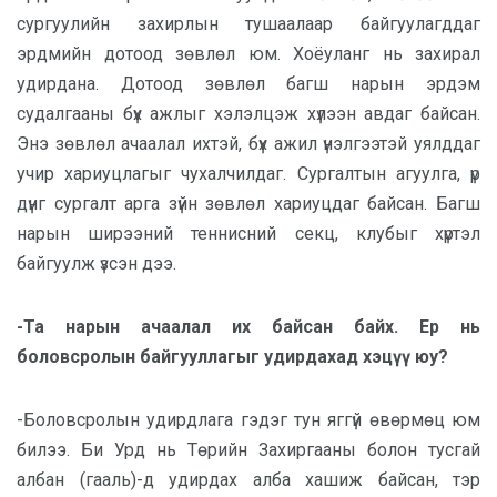
сургуулийн захирлын тушаалаар байгуулагддаг
эрдмийн дотоод зөвлөл юм. Хоёуланг нь захирал
удирдана. Дотоод зөвлөл багш нарын эрдэм
судалгааны бүх ажлыг хэлэлцэж хүлээн авдаг байсан.
Энэ зөвлөл ачаалал ихтэй, бүх ажил үнэлгээтэй уялддаг
учир хариуцлагыг чухалчилдаг. Сургалтын агуулга, үр
дүнг сургалт арга зүйн зөвлөл хариуцдаг байсан. Багш
нарын ширээний теннисний секц, клубыг хүртэл
байгуулж үзсэн дээ.
-Та нарын ачаалал их байсан байх. Ер нь
боловсролын байгууллагыг удирдахад хэцүү юу?
-Боловсролын удирдлага гэдэг тун яггүй өвөрмөц юм
билээ. Би Урд нь Төрийн Захиргааны болон тусгай
албан (гааль)-д удирдах алба хашиж байсан, тэр