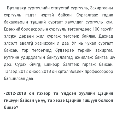
- Бүрэлдэхүүн сургуулийн статустай сургууль, Захиргааны
сургууль гэдэг нэртэй байсан. Сургалтаас гадна
бакалаврын түвшний сургалт явуулдаг сургууль юм.
Ерөнхий боловсролын сургууль төгсөгчдөөс 100 гаруйг
элсүүлж дөрвөн жил сургаж төгсгөж байлаа. Дахиад
элсэлт авалгүй хаачихсан л даа. Уг нь чухал сургалт
байсан, тэр төгсөгчид бүгдээрээ төрийн захиргаа,
нутгийн удирдлагын байгууллагад ажиллаж байгаа шүү
дээ. Сурах бичгүүд шинээр бэлтгэж гаргаж байсан.
Тэгээд 2012 оноос 2018 он хүртэл Зөвлөх профессороор
багшилсан даа.
-2012-2018 он гэхээр та Үндсэн хуулийн Цэцийн
гишүүн байсан үе үү, та хэзээ Цэцийн гишүүн болсон
билээ?