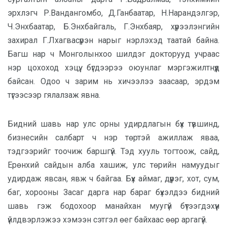
эрхлэгч Р.Вандангомбо, Д.Ганбаатар, Н.Нарандэлгэр,
Ч.Энхбаатар, Б.Энхбайгаль, Г.Энхбаяр, хүрээлэнгийн
захирал Г.Лхагвасүрэн нарыг нэрлэхэд таатай байна.
Багш нар ч Монголынхоо шилдэг докторууд учраас
нэр цохоход хэцүү, бүгдээрээ оюунлаг мэргэжилтнүүд
байсан. Одоо ч зарим нь хичээлээ заасаар, эрдэм
түгээсээр гялалзаж явна.
Бидний шавь нар улс орны удирдлагын бүх түвшинд,
бизнесийн салбарт ч нэр төртэй ажиллаж яваа,
тэдгээрийг тоочиж баршгүй. Тэд хууль тогтоож, сайд,
Ерөнхий сайдын алба хашиж, улс төрийн намуудыг
удирдаж явсан, явж ч байгаа. Бүх аймаг, дүүрэг, хот, сум,
баг, хорооны Засаг дарга нар бараг бүхэлдээ бидний
шавь гэж бодохоор манайхан муугүй бүтээгдэхүүн
үйлдвэрлэжээ хэмээн сэтгэл өег байхаас өөр аргагүй.