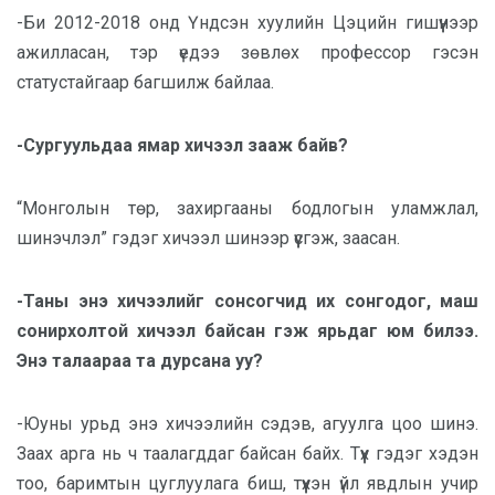
-Би 2012-2018 онд Үндсэн хуулийн Цэцийн гишүүнээр
ажилласан, тэр үедээ зөвлөх профессор гэсэн
статустайгаар багшилж байлаа.
-Сургуульдаа ямар хичээл зааж байв?
“Монголын төр, захиргааны бодлогын уламжлал,
шинэчлэл” гэдэг хичээл шинээр үүсгэж, заасан.
-Таны энэ хичээлийг сонсогчид их сонгодог, маш
сонирхолтой хичээл байсан гэж ярьдаг юм билээ.
Энэ талаараа та дурсана уу?
-Юуны урьд энэ хичээлийн сэдэв, агуулга цоо шинэ.
Заах арга нь ч таалагддаг байсан байх. Түүх гэдэг хэдэн
тоо, баримтын цуглуулага биш, түүхэн үйл явдлын учир