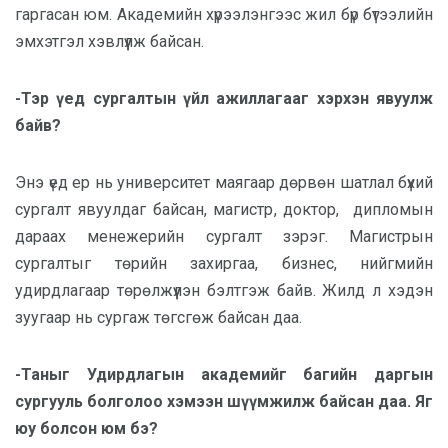
гаргасан юм. Академийн хүрээлэнгээс жил бүр бүтээлийн
эмхэтгэл хэвлүүлж байсан.
-Тэр үед сургалтын үйл ажиллагааг хэрхэн явуулж
байв?
Энэ үед ер нь университет маягаар дөрвөн шатлал бүхий
сургалт явуулдаг байсан, магистр, доктор,
дипломын
дараах менежерийн сургалт зэрэг. Магистрын
сургалтыг төрийн захиргаа, бизнес, нийгмийн
удирдлагаар төрөлжүүлэн бэлтгэж байв. Жилд л хэдэн
зуугаар нь сургаж төгсгөж байсан даа.
-Таныг Удирдлагын академийг багийн даргын
сургууль болголоо хэмээн шүүмжилж байсан даа. Яг
юу болсон юм бэ?