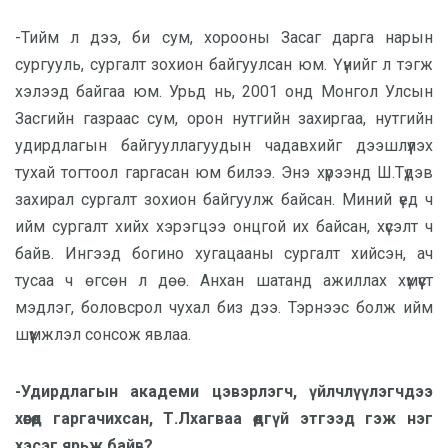
-Тийм л дээ, би сум, хорооны Засаг дарга нарын
сургууль, сургалт зохион байгуулсан юм. Үүнийг л тэгж
хэлээд байгаа юм. Урьд нь, 2001 онд Монгол Улсын
Засгийн газраас сум, орон нутгийн захиргаа, нутгийн
удирдлагын байгууллагуудын чадавхийг дээшлүүлэх
тухай тогтоол гаргасан юм билээ. Энэ хүрээнд Ш.Түдэв
захирал сургалт зохион байгуулж байсан. Миний үед ч
ийм сургалт хийх хэрэгцээ онцгой их байсан, хүсэлт ч
байв. Ингээд богино хугацааны сургалт хийсэн, ач
тусаа ч өгсөн л дөө. Анхан шатанд ажиллах хүмүүст
мэдлэг, боловсрол чухал биз дээ. Тэрнээс болж ийм
шүүмжлэл сонсож явлаа.
-Удирдлагын академи цэвэрлэгч, үйлчлүүлэгчдээ
хөөгөөд гаргачихсан, Т.Лхагваа өөдгүй этгээд гэж нэг
хэсэг ярьж байв?