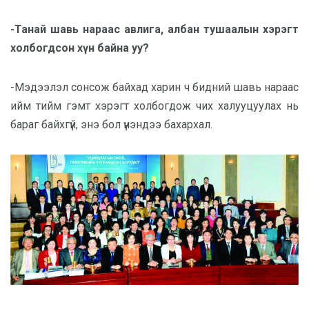
-Танай шавь нараас авлига, албан тушаалын хэрэгт
холбогдсон хүн байна уу?
-Мэдээлэл сонсож байхад харин ч бидний шавь нараас
ийм тийм гэмт хэрэгт холбогдож чих халууцуулах нь
бараг байхгүй, энэ бол үнэндээ бахархал.