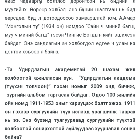
явах чадваргүй болтлоо доройтсон нь бидний л
муугийнх. Өөрөөр хэлбэл, энэ бүхний шалтгаан нь бид
өөрсдөө, бүгд л дотоодоосоо хамааралтай юм. А.Амар
“Монголын түүх” (1934 он) номдоо “Сайн ч миний багш,
муу ч миний багш” гэсэн Чингис Богдын үгийг эшилсэн
байдаг. Энэ хандлагын ач холбогдол өдгөө ч улам үнэ
цэнтэй хэвээр л байна.
-Та Удирдлагын академитай 20 шахам жил
холбоотой ажилласан хүн.
“Удирдлагын академи
(түүхэн товчоон)” гэсэн номыг 2009 онд бичиж,
зургийн альбом гаргасан байдаг. Одоо 100 жилийн
ойн номд 1911-1953 оныг хариуцаж бэлтгэжээ. 1911
он гэхээр сургуулийн түүх нэлээд урагшилж таарах
нь ээ. Энэ бүхэнд тулгуурлаад сургуулийн түүхтэй
холбоотой сонирхолтой зүйлүүдээс хүүрнэвэл сонин
байна?