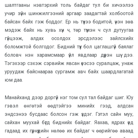
шалтгааны нэвтэрхий толь байдаг тул би хичээлээ
учир зүйн шинжилгээний аргаар заадагтай холбоотой
байсан байх гэж боддог. Ер нь түүхээ бодитой, үнэн зөв
мэдэж байх нь хувь хүн ч, төр түмэн ч сул дутуугаа
гүйцээж, алдах осолдох эрсдэлээс зайлсхийх
боломжтой болгодог. Бидний түүх бол цаглашгүй баялаг
боловч нэн харамсмаар үйл явдлаар дүүрэн шүү дээ.
Тэгэхээр сэхэж сэрвийж явсан үеэсээ суралцаж, унаж
уруудаж байснаараа сургамж авч байх шаардлагатай
юм даа.
Манайханд дээр доргүй нэг том сул тал байдаг шиг. Юу
гэвэл өнгөтэй өөдтэйгээ минийх гээд, алдсан
эндсэнээ бусдаас болсон гэж үздэг. Гэтэл сайн муу,
сайхан муухай бүгд биднийх байдаг. Яахав, ядрах үед
гадаад их гүрнүүдийн нөлөө их байдаг ч өөрийгөө аваад