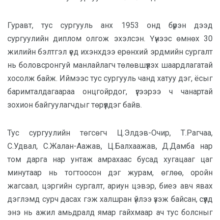
Гуравт, тус сургууль анх 1953 онд бүрэн дээд
сургуулийн диплом олгож эхэлсэн. Үүнээс өмнөх 30
жилийн бэлтгэл үед ихэнхдээ ерөнхий эрдмийн сургалт
нь боловсронгуй манлайлагч төлөвшүүлэх шаардлагатай
хосолж байж. Иймээс тус сургууль чанд хатуу дэг, ёсыг
баримталдагаараа онцгойрдог, үүгээрээ ч чанартай
зохион байгуулагчдыг төрүүлдэг байв.
Тус сургуулийн төгсөгч Ц.Элдэв-Очир, Т.Рагчаа,
С.Удвал, С.Жалан-Аажав, Ц.Балхаажав, Д.Дамба нар
том дарга нар унтаж амрахаас бусад хугацааг цаг
минутаар нь тогтоосон дэг журам, өглөө, оройн
жагсаал, цэргийн сургалт, ариун цэвэр, биеэ авч явах
дэглэмд сурч дасах гэж халшран үйлээ үзэж байсан, сүүлд
энэ нь ажил амьдралд ямар гайхмаар ач тус болсныг