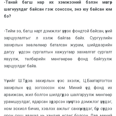
-Танай багш нар их хэмжээний бэлэн мөнгөөр
шагнуулдаг байсан гэж сонссон, энэ юу байсан юм
бэ?
-Тийм ээ, багш нарт дэмжлэг үзүүлэх фондтой байсан, үүний
зарцуулалтыг л хэлж байгаа байх. Сургуулийн
захирлын зөвлөлөөр баталсан журам, шийдвэрийн
дагуу
үндсэн сургалтын хажуугаар захиалгат сургалт
явуулж, төлбөрийн мөнгөөрөө фонд байгуулж
зарцуулдаг байв.
Үүнийг Ш.Түдэв захирлын үеэс эхэлж, Ц.Баатартогтох
захирлын үед зогсоосон юм. Миний үед фонд их
арвижсан, жил болгон шилдгүүдээ шалгаруулж мөнгөөр
урамшуулдаг, ядарсан зүдэрсэн хүмүүстээ дэмжлэг үзүүлдэг,
ном зохиол бичих, хэвлэх ажлыг санхүүжүүлдэг, бүр сүүлдээ
орон сууц авахад нь хандив өгдөг болсон. Лав миний