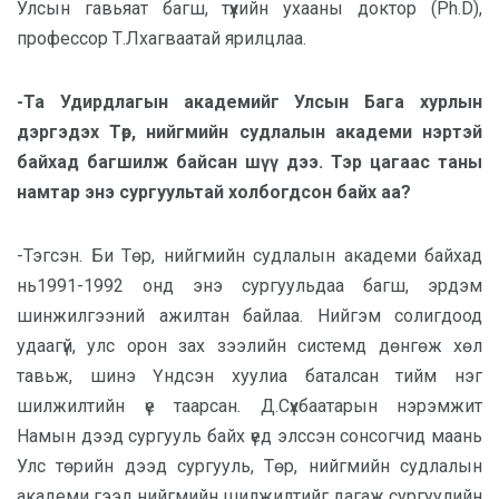
Улсын гавьяат багш, түүхийн ухааны доктор (Ph.D),
профессор Т.Лхагваатай ярилцлаа.
-Та Удирдлагын академийг Улсын Бага хурлын
дэргэдэх Төр, нийгмийн судлалын академи нэртэй
байхад багшилж байсан шүү дээ. Тэр цагаас таны
намтар энэ сургуультай холбогдсон байх аа?
-Тэгсэн. Би Төр, нийгмийн судлалын академи байхад
нь1991-1992 онд энэ сургуульдаа багш, эрдэм
шинжилгээний ажилтан байлаа. Нийгэм солигдоод
удаагүй, улс орон зах зээлийн системд дөнгөж хөл
тавьж, шинэ Үндсэн хуулиа баталсан тийм нэг
шилжилтийн үе таарсан. Д.Сүхбаатарын нэрэмжит
Намын дээд сургууль байх үед элссэн сонсогчид маань
Улс төрийн дээд сургууль, Төр, нийгмийн судлалын
академи гээд нийгмийн шилжилтийг дагаж сургуулийн