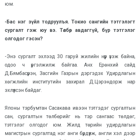
юм.
-Бас нэг зүйл тодруулъя. Токио сангийн тэтгэлэгт
сургалт гэж юу вэ. Төлбөр авдаггүй, бүр тэтгэлэг
олгодог гэсэн?
-Энэ сургалт эхлээд 30 гаруй жилийн нүүр үзэж байна,
одоо ч үргэлжилж байгаа. Анх Ерөнхий сайд
Д.Бямбасүрэн, Засгийн Газрын дэргэдэх Удирдлагын
хөгжлийн институтийн захирал Д.Цэрэндорж нар
эхлүүлсэн байдаг.
Японы тэрбумтан Сасакава ивээн тэтгэдэг сургалтын
сан, сургалтын төлбөрийг нь тэр сангаас төлдөг,
тэтгэлэг олгодог юм. Жилд төрийн удирдлагын
магистрын сургалтад нэг анги бүрдүүлж, англи хэл дээр