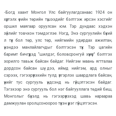
-Богд хаант Монгол Улс байгуулагдсанаас 1924 он
хүртэлх үеийн төрийн түшээдийг бэлтгэж ирсэн хэсгийг
оршил маягаар оруулсан юм.
Тэр дундаас хэдхэн
зүйлийг товчхон тэмдэглэе. Нэгд, Энэ сургуулийн бүхий
л түүх бол төр, улс төр, нийгмийн удирдах ажилтан,
үнэндээ манлайлагчдыг бэлтгэсэн түүх. Тэр цагийн
баримт бичгүүдэд “шилдэг, боловсронгуй хүмүүс” бэлтгэх
зорилго тавьж байсан байдаг. Нийгэм маань ягтталаа
дордсон байсан шүү дээ, иймд нийгэм, ард олныг
сэрээх, гэгээрүүлэхийн тулд үлгэрлэх шаардлага байсан,
үүнийг тус сургууль үндсэнд нь гүйцэтгэсэн байдаг.
Тэгэхээр энэ сургууль бол нэг байгууллага төдий биш,
Монголыг бүхэлд нь гэгээрүүлэхэд шавь нараараа
дамжуулан оролцсоноороо түүхэн үүрэг гүйцэтгэсэн.