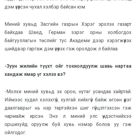
дэм үзүүлсэн чухал хэлбэр байсан юм.
Миний хувьд Засгийн газрын Хэрэг эрхлэх газарт
байхдаа Швед, Герман зэрэг орны холбогдох
байгууллагын төслийг тус Академи дээр хэрэгжүүлэх
шийдвэр гаргаж дэм үзүүлэх гэж оролдож л байлаа.
-Зуун жилийн түүхт ойг тохиолдуулж шавь нартаа
хандаж ямар үг хэлэх вэ?
-Молхи миний хувьд эх орон, нутаг усандаа хайртай.
Иймээс худал хэлэхгүй, хулгай хийхгүй байж өгсөн үүрэг
даалгаврыг нь нэр төртэйхэн шиг гүйцэтгэхсэн гэж
чармайж ирсэн. Энэ л миний улс үндэстнийхээ
оршихуйд оруулж буй хувь нэмэр болов уу гэж
ойлгодог.