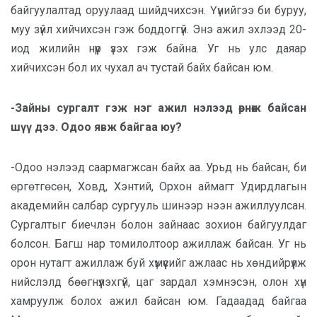
байгуулалтад оруулаад шийдчихсэн. Үүнийгээ би буруу,
муу зүйл хийчихсэн гэж боддоггүй. Энэ ажил эхлээд 20-
иод жилийн нүүр үзэх гэж байна. Уг нь улс даяар
хийчихсэн бол их чухал ач тустай байх байсан юм.
-Зайны сургалт гэж нэг ажил нэлээд өрнөж байсан
шүү дээ. Одоо явж байгаа юу?
-Одоо нэлээд саармагжсан байх аа. Урьд нь байсан, би
өргөтгөсөн, Ховд, Хэнтий, Орхон аймагт Удирдлагын
академийн салбар сургууль шинээр нээн ажиллуулсан.
Сургалтыг биечлэн болон зайнаас зохион байгуулдаг
болсон. Багш нар томилолтоор ажиллаж байсан. Уг нь
орон нутагт ажиллаж буй хүмүүсийг ажлаас нь хөндийрүүлж
нийслэлд бөөгнүүлэхгүй, цаг зардал хэмнэсэн, олон хүн
хамруулж болох ажил байсан юм. Гадаадад байгаа