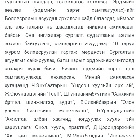
сургалтын стандарт, төлөвлөгөө хөтөлбөр, Эрдмийн
зөвлөл (эрдмийн зэрэг хамгаалуулах)-ийг
Боловсролын асуудал эрхэлсэн сайд баталдаг, иймээс
аль аль талынх нь шаардлагад нийцүүлэн ажилладаг
байсан. Энэ чиглэлээр сургалт, судалгааны ажлын
зохион байгуулалт, стандартын асуудлаар 10 гаруй
журам боловсруулан гаргаж мөрдүүлсэн. Сургалтын
агуулгыг сайжруулах, багш нарыг эрдэмжүүлэх чиглэлд
анхаарч, сурах бичиг бичүүлэх, эрдмийн зэрэг, цол
хамгаалуулахад анхаарсан. Миний ажилласан
хугацаанд Ч.Энхбаатарын “Үндсэн хуулийн эрх зүй”,
Ж.Оюунцэцэгийн “Toefl”, Ц.Гунгаанямбуугийн “Санхүүгийн
бүртгэл, шинжилгээ, аудит”, В.Өлзийбаярын “Олон
улсын бизнесийн менежмент”, Б.Уранцэцэгийн
“Ажилтан, албан хаагчид ногдуулах хууль зүйн
хариуцлага: Онол, хууль, практик”, Д.Цэрэндоржийн
”Хүн төвт менежмент”, М.Мөнхболдын “Ипотекээр