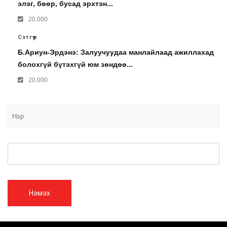
элэг, бөөр, бусад эрхтэн...
20.000
Сэтгүүл
Б.Ариун-Эрдэнэ: Залуучуудаа манлайлаад ажиллахад
болохгүй бүтэхгүй юм зөндөө...
20.000
Нэмэх