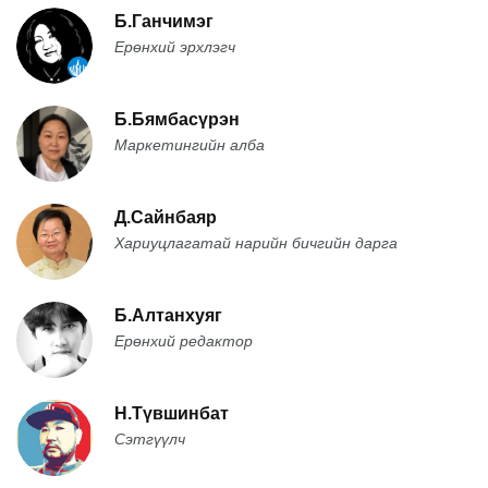
Б.Ганчимэг
Ерөнхий эрхлэгч
Б.Бямбасүрэн
Маркетингийн алба
Д.Сайнбаяр
Хариуцлагатай нарийн бичгийн дарга
Б.Алтанхуяг
Ерөнхий редактор
Н.Түвшинбат
Сэтгүүлч