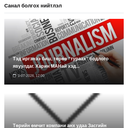
Санал болгох нийтлэл
Тэд иргэнээ биш, төрөө “тураах” бодлого
явуулдаг. Харин МАНай хэд...
3-07-2026, 12:00
Төрийн өмчит компани анх удаа Засгийн