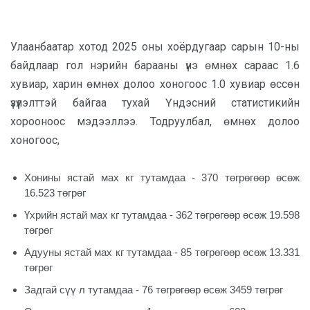
Улаанбаатар хотод 2025 оны хоёрдугаар сарын 10-ны
байдлаар гол нэрийн барааны үнэ өмнөх сараас 1.6
хувиар, харин өмнөх долоо хоногоос 1.0 хувиар өссөн
үзүүлэлттэй байгаа тухай Үндэсний статистикийн
хорооноос мэдээллээ. Тодруулбал, өмнөх долоо
хоногоос,
Хонины ястай мах кг тутамдаа - 370 төгрөгөөр өсөж
16.523 төгрөг
Үхрийн ястай мах кг тутамдаа - 362 төгрөгөөр өсөж 19.598
төгрөг
Адууны ястай мах кг тутамдаа - 85 төгрөгөөр өсөж 13.331
төгрөг
Задгай сүү л тутамдаа - 76 төгрөгөөр өсөж 3459 төгрөг