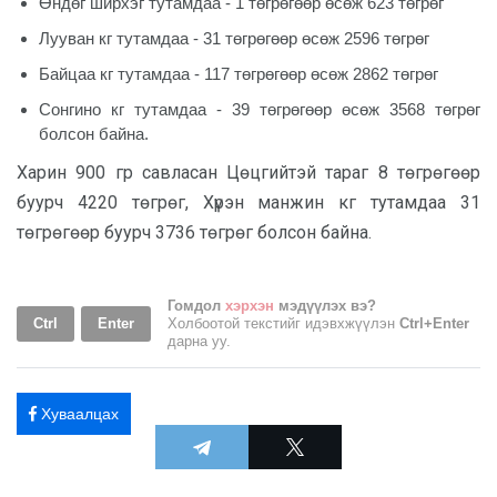
Өндөг ширхэг тутамдаа - 1 төгрөгөөр өсөж 623 төгрөг
Лууван кг тутамдаа - 31 төгрөгөөр өсөж 2596 төгрөг
Байцаа кг тутамдаа - 117 төгрөгөөр өсөж 2862 төгрөг
Сонгино кг тутамдаа - 39 төгрөгөөр өсөж 3568 төгрөг
болсон байна.
Харин 900 гр савласан Цөцгийтэй тараг 8 төгрөгөөр
буурч 4220 төгрөг, Хүрэн манжин кг тутамдаа 31
төгрөгөөр буурч 3736 төгрөг болсон байна.
Гомдол
хэрхэн
мэдүүлэх вэ?
Ctrl
Enter
Холбоотой текстийг идэвхжүүлэн
Ctrl+Enter
дарна уу.
Хуваалцах