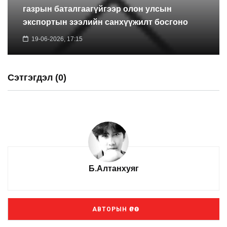
газрын баталгаагүйгээр олон улсын
экспортын зээлийн санхүүжилт босгоно
19-06-2026, 17:15
Сэтгэгдэл (0)
Б.Алтанхуяг
АВТОРЫН ӨРӨӨ