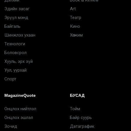
Дэлхий
Book & Review
Эдийн засаг
Art
Эрүүл мэнд
Театр
Байгаль
Кино
Шинжлэх ухаан
Хөгжим
Технологи
Боловсрол
Хууль, эрх зүй
Уул, уурхай
Спорт
MagazineQuote
БУСАД
Онцлох нийтлэл
Тойм
Онцлох эшлэл
Байр суурь
Зочид
Датаграфик