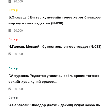
20.000
Сэтгүүл
Б.Энхцэцэг: Би тэр хүмүүсийн төлөө хөрөг бичихээс
өөр юу ч хийж чадахгүй (№030)...
20.000
Сэтгүүл
Ч.Галсан: Мөнхийн бүтээл зовлонгоос төрдөг (№033)...
20.000
Сэтгүүл
Г.Аюурзана: Үндэстэн угсаатны соёл, оршин тогтнох
эрхийг хувь хүний эрхээс...
20.000
Сэтгүүл
О.Сэргэлэн: Өнөөдөр дэлхий дахинд үүдэл эсээс нь