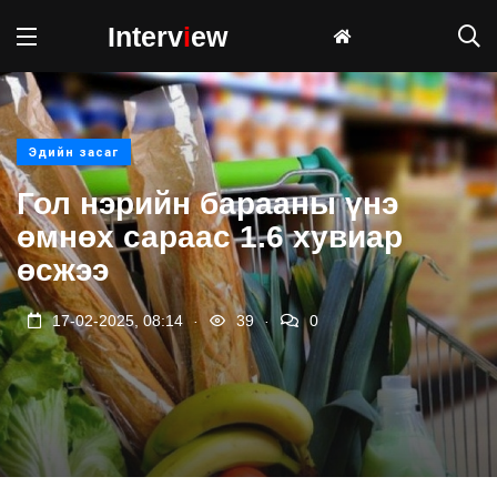
Interv
i
ew
Эдийн засаг
Гол нэрийн барааны үнэ
өмнөх сараас 1.6 хувиар
өсжээ
.
.
17-02-2025, 08:14
39
0