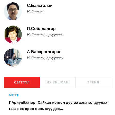
С.Баясгалан
Нийтлэлч
П.Соёлдэлгэр
Нийтлэлч, орчуулагч
А.Банзрагчгарав
Нийтлэлч, орчуулагч
СЭТГҮҮЛ
ИХ УНШСАН
ТРЕНД
Сэтгүүл
Г.Ариунбаатар: Сайхан монгол дуугаа ханатал дуулах
газар эх орон минь шүү дээ...