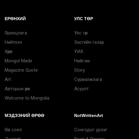
ЕРӨНХИЙ
УЛС ТӨР
Ярилцлага
Улс төр
Нийтлэл
Засгийн газар
Хөрөг
УИХ
Mongol Made
Нийгэм
Magazine Quote
Story
Art
Сурвалжлага
Авторын өрөө
Асуулт
Welcome to Mongolia
МЭДЭЭНИЙ ӨРӨӨ
NotWrittenArt
Өв соёл
Сонгодог урлаг