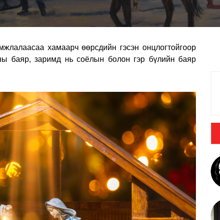
амжлалаасаа хамаарч өөрсдийн гэсэн онцлогтойгоор
ны баяр, заримд нь соёлын болон гэр бүлийн баяр