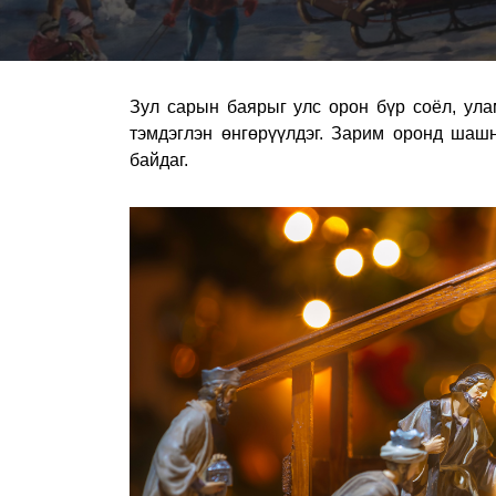
Зул сарын баярыг улс орон бүр соёл, ул
тэмдэглэн өнгөрүүлдэг. Зарим оронд шаш
байдаг.