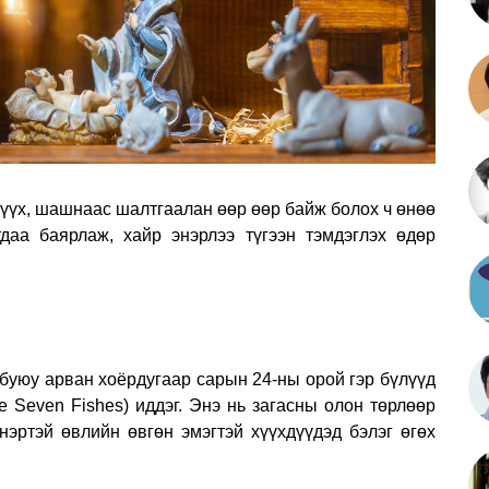
түүх, шашнаас шалтгаалан өөр өөр байж болох ч өнөө
тдаа баярлаж, хайр энэрлээ түгээн тэмдэглэх өдөр
e” буюу арван хоёрдугаар сарын 24-ны орой гэр бүлүүд
he Seven Fishes) иддэг. Энэ нь загасны олон төрлөөр
эртэй өвлийн өвгөн эмэгтэй хүүхдүүдэд бэлэг өгөх