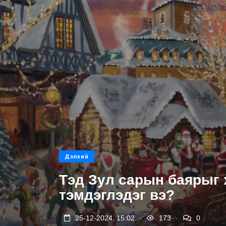
Дэлхий
Тэд Зул сарын баярыг 
тэмдэглэдэг вэ?
.
.
25-12-2024, 15:02
173
0