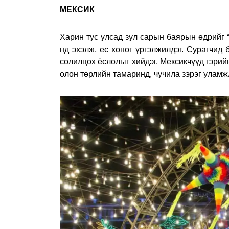
МЕКСИК
Харин тус улсад зул сарын баярын өдрийг “
нд эхэлж, ес хоног үргэлжилдэг. Сурагчид 
солилцох ёслолыг хийдэг. Мексикчүүд гэрий
олон төрлийн тамаринд, чучила зэрэг уламж