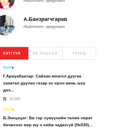
Нийтлэлч, орчуулагч
А.Банзрагчгарав
Нийтлэлч, орчуулагч
СЭТГҮҮЛ
ИХ УНШСАН
ТРЕНД
Сэтгүүл
Г.Ариунбаатар: Сайхан монгол дуугаа
ханатал дуулах газар эх орон минь шүү
дээ...
20.000
Сэтгүүл
Б.Энхцэцэг: Би тэр хүмүүсийн төлөө хөрөг
бичихээс өөр юу ч хийж чадахгүй (№030)...