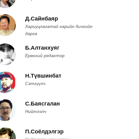
Д.Сайнбаяр
Хариуцлагатай нарийн бичгийн
дарга
Б.Алтанхуяг
Ерөнхий редактор
Н.Түвшинбат
Сэтгүүлч
С.Баясгалан
Нийтлэлч
П.Соёлдэлгэр