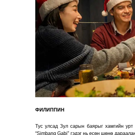
ФИЛИППИН
Тус улсад Зул сарын баярыг хамгийн урт
“Simbang Gabi” гэдэг нь есөн шөнө дараала