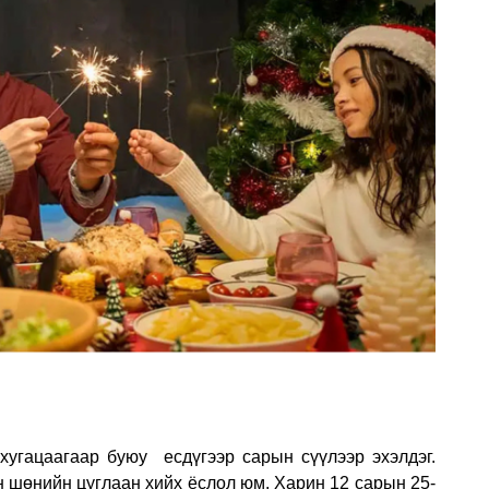
 хугацаагаар буюу
есдүгээр сарын сүүлээр эхэлдэг.
н шөнийн цуглаан хийх ёслол юм. Харин 12 сарын 25-