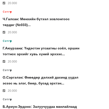
20.000
Сэтгүүл
Ч.Галсан: Мөнхийн бүтээл зовлонгоос
төрдөг (№033)...
20.000
Сэтгүүл
Г.Аюурзана: Үндэстэн угсаатны соёл, оршин
тогтнох эрхийг хувь хүний эрхээс...
20.000
Сэтгүүл
О.Сэргэлэн: Өнөөдөр дэлхий дахинд үүдэл
эсээс нь элэг, бөөр, бусад эрхтэн...
20.000
Сэтгүүл
Б.Ариун-Эрдэнэ: Залуучуудаа манлайлаад