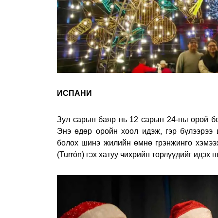
ИСПАНИ
Зул сарын баяр нь 12 сарын 24-ны орой бо
Энэ өдөр оройн хоол идэж, гэр бүлээрээ 
болох шинэ жилийн өмнө грэнжинго хэмээ
(Turrón) гэх хатуу чихрийн төрлүүдийг идэх