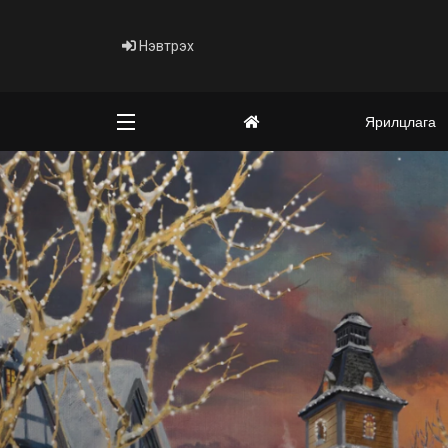
Нэвтрэх
Ярилцлага