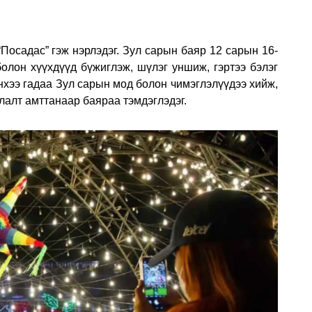
Посадас” гэж нэрлэдэг. Зул сарын баяр 12 сарын 16-
болон хүүхдүүд бүжиглэж, шүлэг уншиж, гэртээ бэлэг
нхээ гадаа Зул сарын мод болон чимэглэлүүдээ хийж,
лалт амттанаар баяраа тэмдэглэдэг.