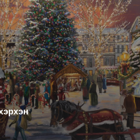
хэрхэн