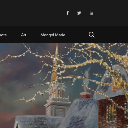
uote
Art
Mongol Made