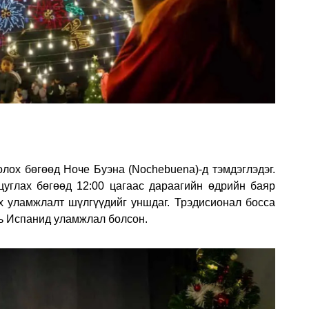
лох бөгөөд Ноче Буэна (Nochebuena)-д тэмдэглэдэг.
цуглах бөгөөд 12:00 цагаас дараагийн өдрийн баяр
х уламжлалт шүлгүүдийг уншдаг. Трэдисионал босса
 нь Испанид уламжлал болсон.