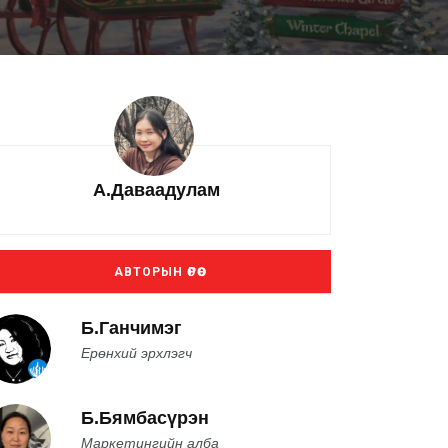
А.Даваадулам
АВТОРЫН ӨРӨӨ
Б.Ганчимэг
Ерөнхий эрхлэгч
Б.Бямбасүрэн
Маркетингийн алба