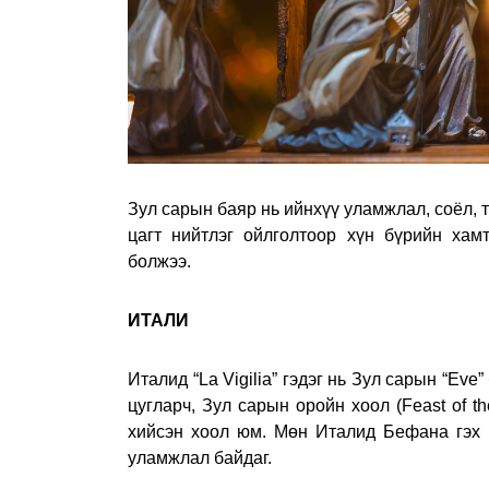
Зул сарын баяр нь ийнхүү уламжлал, соёл, 
цагт нийтлэг ойлголтоор хүн бүрийн хам
болжээ.
ИТАЛИ
Италид “La Vigilia” гэдэг нь Зул сарын “Ev
цугларч, Зул сарын оройн хоол (Feast of t
хийсэн хоол юм. Мөн Италид Бефана гэх н
уламжлал байдаг.