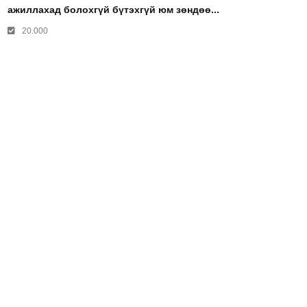
ажиллахад болохгүй бүтэхгүй юм зөндөө...
20.000