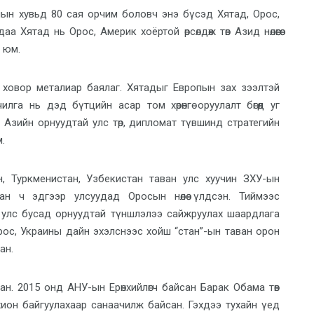
мын хувьд 80 сая орчим боловч энэ бүсэд Хятад, Орос,
ндаа Хятад нь Орос, Америк хоёртой өрсөлдөж төв Азид нөлөөгөө
й юм.
н ховор металиар баялаг. Хятадыг Европын зах зээлтэй
га нь дэд бүтцийн асар том хөрөнгө оруулалт бөгөөд уг
в Азийн орнуудтай улс төр, дипломат түвшинд стратегийн
.
тан, Туркменистан, Узбекистан таван улс хуучин ЗХУ-ын
ан ч эдгээр улсуудад Оросын нөлөө үлдсэн. Тиймээс
ан улс бусад орнуудтай түншлэлээ сайжруулах шаардлага
рос, Украины дайн эхэлснээс хойш “стан”-ын таван орон
ан.
н. 2015 онд АНУ-ын Ерөнхийлөгч байсан Барак Обама төв
ион байгуулахаар санаачилж байсан. Гэхдээ тухайн үед