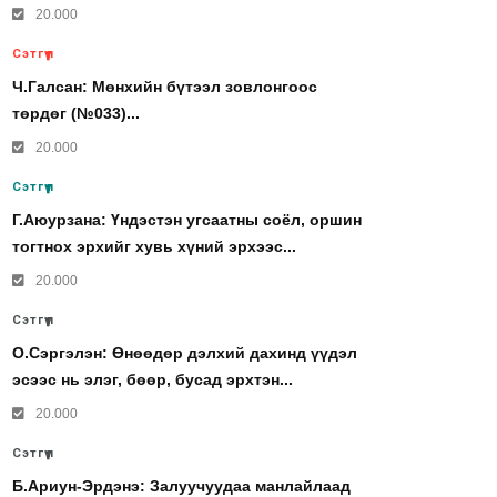
20.000
Сэтгүүл
Ч.Галсан: Мөнхийн бүтээл зовлонгоос
төрдөг (№033)...
20.000
Сэтгүүл
Г.Аюурзана: Үндэстэн угсаатны соёл, оршин
тогтнох эрхийг хувь хүний эрхээс...
20.000
Сэтгүүл
О.Сэргэлэн: Өнөөдөр дэлхий дахинд үүдэл
эсээс нь элэг, бөөр, бусад эрхтэн...
20.000
Сэтгүүл
Б.Ариун-Эрдэнэ: Залуучуудаа манлайлаад