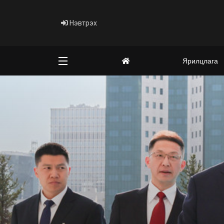
Нэвтрэх
Ярилцлага