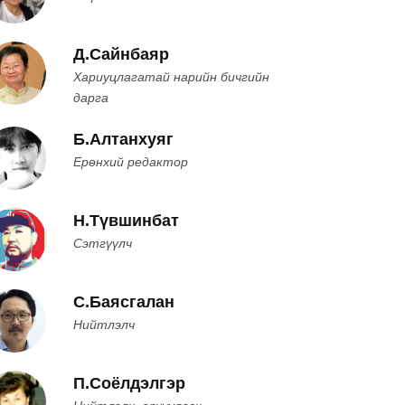
Д.Сайнбаяр
Хариуцлагатай нарийн бичгийн
дарга
Б.Алтанхуяг
Ерөнхий редактор
Н.Түвшинбат
Сэтгүүлч
С.Баясгалан
Нийтлэлч
П.Соёлдэлгэр