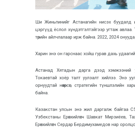
Ши Жиньпинийг Астанагийн нисэх буудалд и
цэргүүд ёслол хүндэтгэлтэйгээр угтаж авлаа.
төрийн айлчлалаар ирж байна. 2022, 2024 онууд
Харин энэ он гарснаас хойш гурав дахь удаагий
Астанад Хятадын дарга дээд хэмжээний уу
Токаевтай хоёр талт уулзалт хийлээ. Энэ уу
орнуудтай нөхөрсөг, стратегийн түншлэлийн х
байна.
Казакстан улсын энэ жил даргалж байгаа С5
Узбекстаны Ерөнхийлөгч Шавкат Мирзиёев, Та
Ерөнхийлөгч Сердар Бердимухамедов нар оролцо