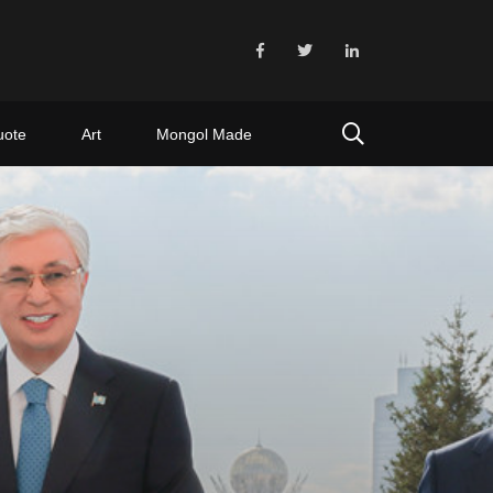
uote
Art
Mongol Made