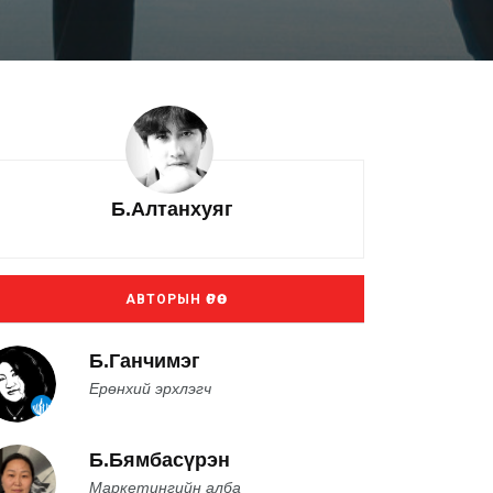
Б.Алтанхуяг
АВТОРЫН ӨРӨӨ
Б.Ганчимэг
Ерөнхий эрхлэгч
Б.Бямбасүрэн
Маркетингийн алба