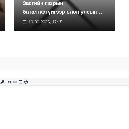
Засгийн газрын
баталгаагүйгээр олон улсын
экспортын зээлийн санхүүжилт
19-06-2026, 17:15
босгоно