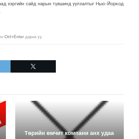
даад хэргийн сайд нарын түвшинд уулзалтыг Нью-Йоркод
.
лэн
Ctrl+Enter
дарна уу.
Төрийн өмчит компани анх удаа