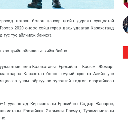
рэхэд цагаан болон цэнхэр өнгийн дүрэмт хувцастай
 Тэрээр 2020 оноос хойш гурав дахь удаагаа Казахстанд
ад тус тус айлчилж байжээ.
нхаа төрийн айлчлалыг хийж байна.
лзалтын өмнө Казахстаны Ерөнхийлөгч Касым Жомарт
лзалтаараа Казахстан болон түүний хөрш төв Азийн улс
арилцаагаа улам ойртуулах хүсэлтэй гэдгээ илэрхийлсэн
+1 уулзалтад Киргизстаны Ерөнхийлөгч Садыр Жапаров,
жикистаны Ерөнхийлөгч Эмомали Рахмун, Туркменистаны
но.