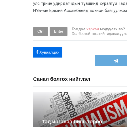
улс төрийн удирдагчдын түвшинд хүрэлгүй Га
НҮБ-ын Ерөнхий Ассамблейд зохион байгуулжээ
Гомдол
хэрхэн
мэдүүлэх вэ?
Ctrl
Enter
Холбоотой текстийг идэвхжүү
Хуваалцах
Санал болгох нийтлэл
Тэд иргэнээ биш, төрөө