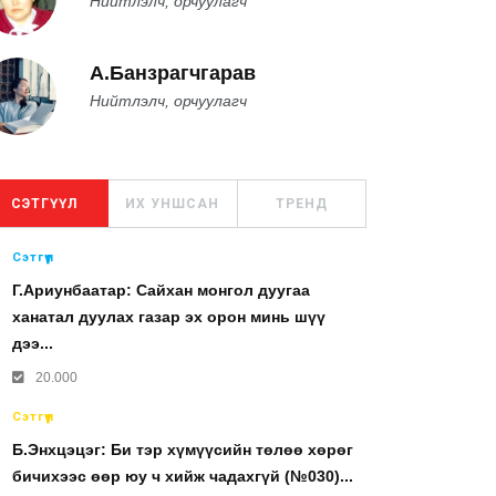
Нийтлэлч, орчуулагч
А.Банзрагчгарав
Нийтлэлч, орчуулагч
СЭТГҮҮЛ
ИХ УНШСАН
ТРЕНД
Сэтгүүл
Г.Ариунбаатар: Сайхан монгол дуугаа
ханатал дуулах газар эх орон минь шүү
дээ...
20.000
Сэтгүүл
Б.Энхцэцэг: Би тэр хүмүүсийн төлөө хөрөг
бичихээс өөр юу ч хийж чадахгүй (№030)...