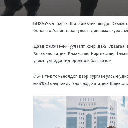
БНХАУ-ын дарга Ши Жиньпин өчигдөр Казахст
болон төв Азийн таван улсын дипломат хүрээний
Дээд хэмжээний уулзалт хоёр дахь удаагаа 
Хятадаас гадна Казахстан, Киргизстан, Тажик
улсын удирдагчид оролцож байгаа юм.
С5+1 гэж томьёолдог дээр зургаан улсын уди
өмнө 2023 оны тавдугаар сард Хятадын Шаньси