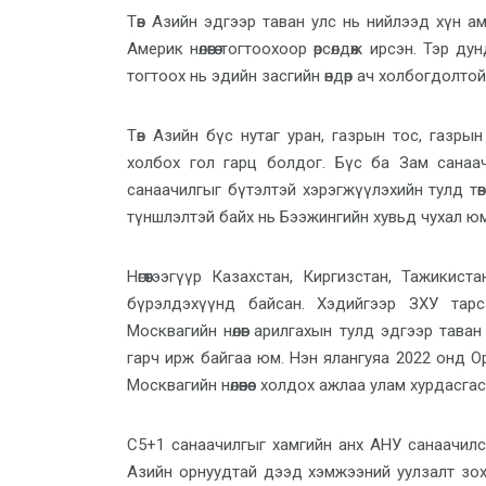
Төв Азийн эдгээр таван улс нь нийлээд хүн а
Америк нөлөөгөө тогтоохоор өрсөлдөж ирсэн. Тэр ду
тогтоох нь эдийн засгийн өндөр ач холбогдолто
Төв Азийн бүс нутаг уран, газрын тос, газры
холбох гол гарц болдог. Бүс ба Зам санаачил
санаачилгыг бүтэлтэй хэрэгжүүлэхийн тулд тө
түншлэлтэй байх нь Бээжингийн хувьд чухал юм
Нөгөөтээгүүр Казахстан, Киргизстан, Тажикис
бүрэлдэхүүнд байсан. Хэдийгээр ЗХУ тарс
Москвагийн нөлөөг арилгахын тулд эдгээр тав
гарч ирж байгаа юм. Нэн ялангуяа 2022 онд О
Москвагийн нөлөөнөөс холдох ажлаа улам хурдасгас
С5+1 санаачилгыг хамгийн анх АНУ санаачилса
Азийн орнуудтай дээд хэмжээний уулзалт зох