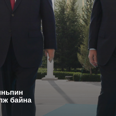
иньпин
лж байна