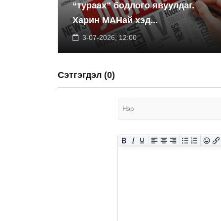
“тураах” бодлого явуулдаг.
Харин МАНай хэд...
3-07-2026, 12:00
Сэтгэгдэл (0)