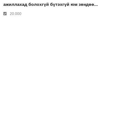
ажиллахад болохгүй бүтэхгүй юм зөндөө...
20.000