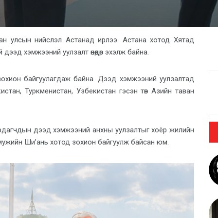
ан улсын нийслэл Астанад ирлээ.
Астана хотод Хятад
 дээд хэмжээний уулзалт өнөөдөр эхэлж байна
.
зохион байгуулагдаж байна. Дээд хэмжээний уулзалтад
истан, Туркменистан, Узбекистан гэсэн төв Азийн таван
рдагчдын дээд хэмжээний анхны уулзалтыг хоёр жилийн
 мужийн Ши’ань хотод зохион байгуулж байсан юм.