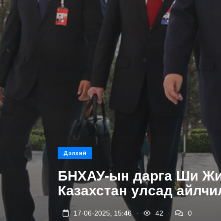
Дэлхий
БНХАУ-ын дарга Ши Ж
Казахстан улсад айлчи
.
.
17-06-2025, 15:46
42
0