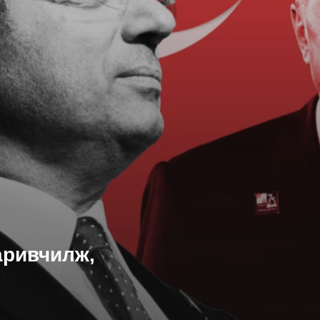
аривчилж,