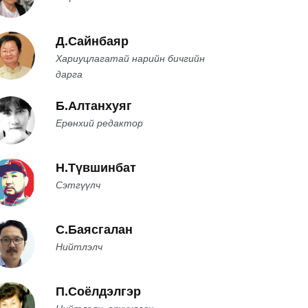
Д.Сайнбаяр
Хариуцлагатай нарийн бичгийн
дарга
Б.Алтанхуяг
Ерөнхий редактор
Н.Түвшинбат
Сэтгүүлч
С.Баясгалан
Нийтлэлч
П.Соёлдэлгэр