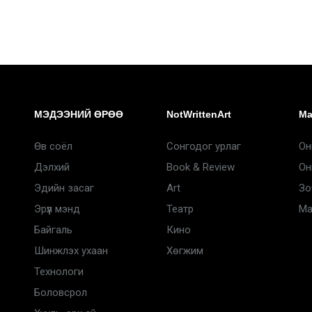
МЭДЭЭНИЙ ӨРӨӨ
NotWrittenArt
Ma
Өв соёл
Сонгодог урлаг
Он
Дэлхий
Book & Review
Он
Эдийн засаг
Art
Зо
Эрүүл мэнд
Театр
Ma
Байгаль
Кино
Шинжлэх ухаан
Хөгжим
Технологи
Боловсрол