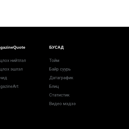
gazineQuote
БУСАД
цлох нийтлэл
Тойм
цлох эшлэл
Байр суурь
чид
Датаграфик
gazineArt
Блиц
Статистик
Видео мэдээ