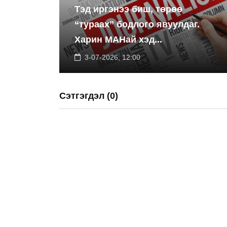
Тэд иргэнээ биш, төрөө
“тураах” бодлого явуулдаг.
Харин МАНай хэд...
3-07-2026, 12:00
Сэтгэгдэл (0)