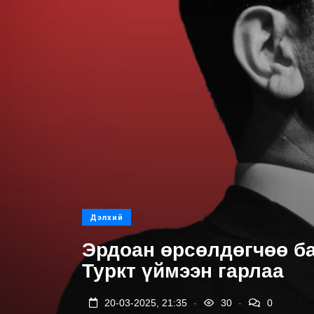
Дэлхий
Эрдоан өрсөлдөгчөө б
Туркт үймээн гарлаа
.
.
20-03-2025, 21:35
30
0