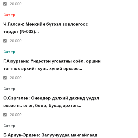
20.000
Сэтгүүл
Ч.Галсан: Мөнхийн бүтээл зовлонгоос
төрдөг (№033)...
20.000
Сэтгүүл
Г.Аюурзана: Үндэстэн угсаатны соёл, оршин
тогтнох эрхийг хувь хүний эрхээс...
20.000
Сэтгүүл
О.Сэргэлэн: Өнөөдөр дэлхий дахинд үүдэл
эсээс нь элэг, бөөр, бусад эрхтэн...
20.000
Сэтгүүл
Б.Ариун-Эрдэнэ: Залуучуудаа манлайлаад