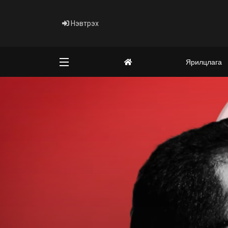
Нэвтрэх
Ярилцлага