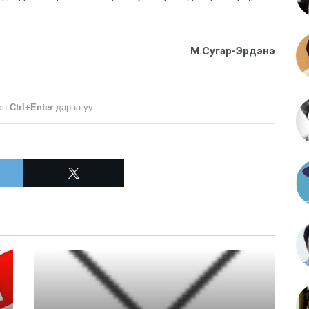
М.Сугар-Эрдэнэ
лэн
Ctrl+Enter
дарна уу.