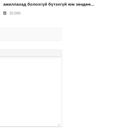
ажиллахад болохгүй бүтэхгүй юм зөндөө...
20.000