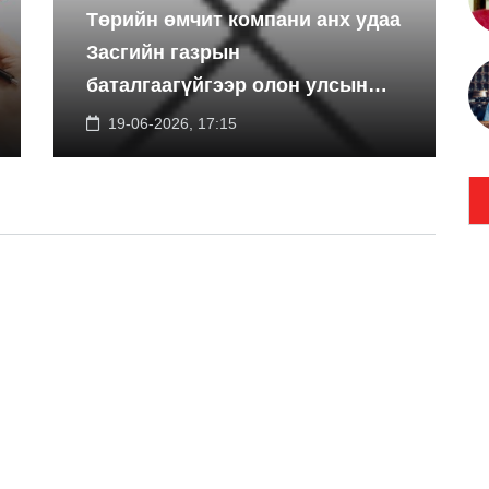
Төрийн өмчит компани анх удаа
Засгийн газрын
баталгаагүйгээр олон улсын
экспортын зээлийн санхүүжилт
19-06-2026, 17:15
босгоно