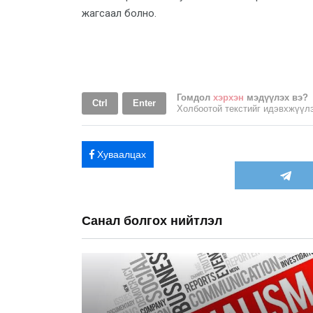
жагсаал болно.
Гомдол
хэрхэн
мэдүүлэх вэ?
Ctrl
Enter
Холбоотой текстийг идэвхжүү
Хуваалцах
Санал болгох нийтлэл