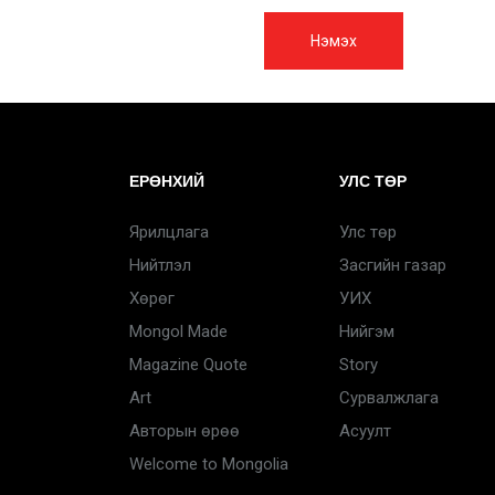
Нэмэх
ЕРӨНХИЙ
УЛС ТӨР
Ярилцлага
Улс төр
Нийтлэл
Засгийн газар
Хөрөг
УИХ
Mongol Made
Нийгэм
Magazine Quote
Story
Art
Сурвалжлага
Авторын өрөө
Асуулт
Welcome to Mongolia