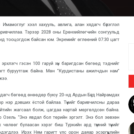
Имамоглуг хээл хахууль, авлига, алан хядагч бүлэглэл
 баривчиллаа. Тэрээр 2028 оны Ерөнхийлөгчийн сонгуульд
д тооцогдож байсан юм. Экремийг өглөөний 07:30 цагт
с эрхлэгч гэсэн 100 гаруй хүн баригдсан бөгөөд тэднийг
рэгт буруутгаж байна. Мөн “Курдистаны ажилчдын нам”
жээ.
рдагч бөгөөд өнөөдөр буюу 20-нд Ардын Бүгд Найрамдах
р нэр дэвших ёстой байлаа. Түүнийг баривчилсны дараа
йтийн жагсаал болж, цагдаа нартай мөргөлдсөн байна.
 Озель “Энэ явдал бол төрийн эргэлт. Энэ бол зөвхөн
чөлөөг булаасан хэрэг биш Туркийн ард түмний түүнийг
дэгдлээ. Ирэх Ням гаригт улс орон даяар эсэргүүцлийн