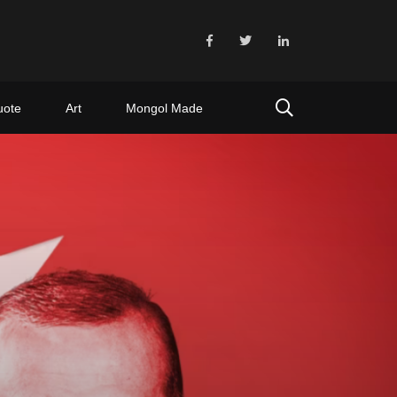
uote
Art
Mongol Made