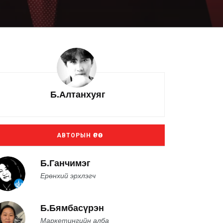
Б.Алтанхуяг
АВТОРЫН ӨРӨӨ
Б.Ганчимэг
Ерөнхий эрхлэгч
Б.Бямбасүрэн
Маркетингийн алба