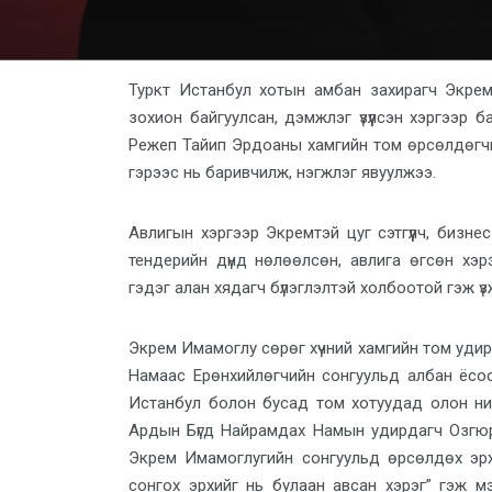
Туркт Истанбул хотын амбан захирагч Экрем 
зохион байгуулсан, дэмжлэг үзүүлсэн хэргээр
Режеп Тайип Эрдоаны хамгийн том өрсөлдөгчи
гэрээс нь баривчилж, нэгжлэг явуулжээ.
Авлигын хэргээр Экремтэй цуг сэтгүүлч, бизне
тендерийн дүнд нөлөөлсөн, авлига өгсөн хэ
гэдэг алан хядагч бүлэглэлтэй холбоотой гэж үз
Экрем Имамоглу сөрөг хүчний хамгийн том уди
Намаас Ерөнхийлөгчийн сонгуульд албан ёсоо
Истанбул болон бусад том хотуудад олон ни
Ардын Бүгд Найрамдах Намын удирдагч Озгюр
Экрем Имамоглугийн сонгуульд өрсөлдөх эрх 
сонгох эрхийг нь булаан авсан хэрэг” гэж мэ