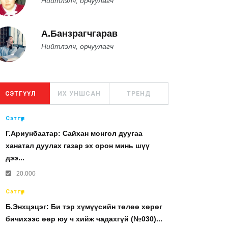
Нийтлэлч, орчуулагч
А.Банзрагчгарав
Нийтлэлч, орчуулагч
СЭТГҮҮЛ
ИХ УНШСАН
ТРЕНД
Сэтгүүл
Г.Ариунбаатар: Сайхан монгол дуугаа
ханатал дуулах газар эх орон минь шүү
дээ...
20.000
Сэтгүүл
Б.Энхцэцэг: Би тэр хүмүүсийн төлөө хөрөг
бичихээс өөр юу ч хийж чадахгүй (№030)...