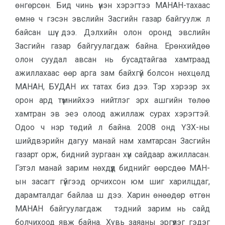
өнгөрсөн. Бид чинь үнэн хэрэгтээ МАНАН-тахаас
өмнө ч гэсэн эвслийн Засгийн газар байгуулж л
байсан шүү дээ. Дэлхийн олон оронд эвслийн
Засгийн газар байгуулагдаж байна. Ерөнхийдөө
олон суудал авсан нь бусадтайгаа хамтраад
ажиллахаас өөр арга зам байхгүй болсон нөхцөлд
МАНАН, БУДАН их татах биз дээ. Тэр хэрээр эх
орон ард түмнийхээ нийтлэг эрх ашгийн төлөө
хамтран эв эеэ олоод ажиллаж сурах хэрэгтэй.
Одоо ч нэр төдий л байна. 2008 онд ҮЗХ-ны
шийдвэрийн дагуу манай нам хамтарсан Засгийн
газарт орж, бидний зургаан хүн сайдаар ажилласан.
Гэтэл манай зарим нөхдүүд биднийг өөрсдөө МАН-
ын засагт гүйгээд орчихсон юм шиг харилцдаг,
дарамталдаг байлаа ш дээ. Харин өнөөдөр өтгөн
МАНАН байгуулагдаж тэдний зарим нь сайд
болчихоод явж байна. Хувь заяаны эргүүлэг гэдэг