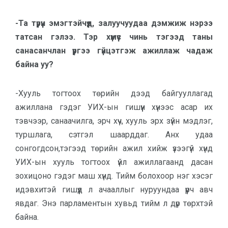
-Та түрүүн эмэгтэйчүүд, залуучуудаа дэмжиж нэрээ
татсан гэлээ. Тэр хүмүүс чинь тэгээд таны
санасанчлан үүргээ гүйцэтгэж ажиллаж чадаж
байна уу?
-Хууль тогтоох төрийн дээд байгууллагад
ажиллана гэдэг УИХ-ын гишүүн хүнээс асар их
тэвчээр, санаачилга, эрч хүч, хууль эрх зүйн мэдлэг,
туршлага, сэтгэл шаарддаг. Анх удаа
сонгогдсон,тэгээд төрийн ажил хийж үзээгүй хүнд
УИХ-ын хууль тогтоох үйл ажиллагаанд дасан
зохицоно гэдэг маш хүнд. Тийм болохоор нэг хэсэг
идэвхитэй гишүүд л ачааллыг нуруундаа үүрч авч
явдаг. Энэ парламентын хувьд тийм л дүр төрхтэй
байна.