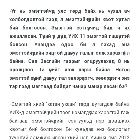
-Уг нь эмэгтэйчүүд улс төрд байх нь чухал ач
холбогдолтой гээд л эмэгтэйчүүдийн квот хүртэл
бий болгосон. Эмэгтэй сэтгүүлчид бид ч их
ажилласан. Түүний үр дүнд УИХ 11 эмэгтэй гишүүнтэй
болсон. Үнэндээ одоо би л гэхэд энэ
эмэгтэйчүүдийн онцгой давуу талыг олж харахгүй л
байна. Сая Засгийн газрыг огцруулахад 8 нь
оролцлоо. Та үүнийг яаж харж байна. Нөгөө
эмэгтэй хүний давуу тал эвлэрүүлэгч, зөөлрүүлэгч энэ
тэр гээд магтаад байдаг чанар манар яасан бэ?
-Эмэгтэй хүний “хатан ухаан” төрд дутагдаж байна.
УИХ-д эмэгтэйчүүдийн тоог нэмэгдүүлэх хэрэгтэй гэж
байгаад эмэгтэйчүүдийг сонгуульд нэр дэвшүүлэх
квотыг бий болгосон. Би хувьдаа энэ бодлогыг
тууштай дэмжиж ирсэн хүний нэг. Үүний үр дүнд 2012