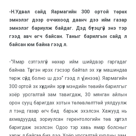
-Н.Удвал сайд Яармагийн 300 ортой төрөх
эмнэлэг дээр оччихоод даанч дээ ийм газар
эмнэлэг бариулж байдаг. Дэд бүтэцгүй энэ тэр
гээд авч өгч байсан. Таныг барилгын сайд л
байсан юм байна гээд л.
-“Ямар сэтгэлгүй нөхөр ийм шийдвэр гаргадаг
байнаа. Түргэн ирэх гэсээр байтал эх хүн машиндаа
төрж сүйд болно ш дээ“ гээд л үү (инээв). Яармагийн
300 ортой эх хүүхдийн эрүүл мэндийн төвийн барилгыг
хоёр урсгалтай зам тавигдаж, 30 мянган айлын
орон сууц баригдах хотын төлөвлөлттөй уялдуулж
л тэнд газар өгч бид барьж эхэлсэн. Хажууд нь
ахмадуудад зориулсан герентологийн төв хүртэл
баригдаж эхэлсэн. Одоо тэр хавь ямар болсныг
харж л байгаа биз дээ. Хоёр урсгалтай хурдны зам,