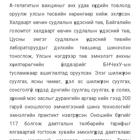
А-гепатитын вакциныг анх удаа хүүхдийн товлолд
оруулж улсын төсвийн хөрөнгөөр хийж эхлүүлсэн.
Халдварт өвчин судлалын үндэсний төв, Байгалийн
голомтот халдварт өвчин судлалын үндэсний төв,
Цусны эмгэг судлалын үндэсний төвийн
лабораторуудыг дэлхийн төвшинд шинэчлэн
тоноглож, Улсын нэгдүгээр төв эмнэлэгт анхны
хүчилтөрөгчийн үйлдвэрийг БНЧехУ-ын
тусламжаар ашиглалтад оруулсан. Элэг шилжүүлэн
суулгах, ясны чөмөг, үүдэл эс шилжүүлэн суулгах,
сонсголгүй хүүхдэд дунгийн суулгац суулгах, үе солих,
зүрхний мэс заслыг дурангийн аргаар хийх гээд 300
гаруй оношлогоо эмчилгээний шинэ технологийг
эмнэлгийн практикт нэвтрүүлсэн. Оношийн бүлгийг
117 болгож даатгалын төлбөрийн тарифыг
ялгавартай тогтоож хувийн эмнэлгүүдэд даатгалаас