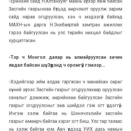
-Ерөнхий сайд Н.Алтанхуяг маань зүгээр явж байсан
Засгийн газрынхаа бүтцэд өөрчлөлт оруулж зарим
сайд нараа огцруулсан, хэн ч мэдээгүй байхад
МАХН-ын дарга Н.Энхбаяртай хамтран ажиллах
гэрээ байгуулсан нь улс төрийн нөхцөл байдлыг
хурцатгасан.
-Тэр ч Монгол даяар нь алмайруулсан хачин
явдал байсан шүү. Зүүдэнд ч оромгүй гэмээр...
-Хэдийгээр ийм алдаа гаргасан ч манайхан сөрөг
хүчний зүгээс Засгийн газрыг огцруулахаар оруулсан
саналыг дэмжиж, өөрийнхөө байгуулсан Засгийн
газрыг огцруулсныг зөв шийдэл гэж огт үздэггүй.
Ингэж хэлж байгаа нь Шинэчлэлийн засгийн
газрыг өмөөрч байгаа хэрэг огт биш. Улс төр талаас
нь хэлж байгаа юм. Авч үлдээд УИХ дахь намын