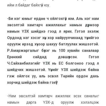
ийм л байдаг байхгүй юу.
-Би нэг юмыг ердөө ч ойлгохгүй юм. Аль нэг нам
эвсэлтэй хамтарч ажиллахыг намын дүрмээр
намын ҮЗХ шийднэ гээд л ярих. Гэтэл эхэлж
Ордонд нэг хэсэг хүн хор найруулчихаад түүнийгээ
оруулж ирээд хүчээр шахуу батлуулах жишээтэй.
Р.Амаржаргалыг бүлэг нь 100 хувийн саналаар
Ерөнхий сайдад дэвшүүлсэн. Гэтэл
Ч.Сайханбилэгийг ҮЗХ нь ЕС болгоноо гээд л
шийдчих жишээтэй. Үүнийг ҮЗХ шийдэж байна
гэж ойлгох уу, аль эсвэл Төрийн ордон дахь
хорчид шийдэж байна гэхүү?
-Нам эвсэлтэй хамтарч ажиллах эсэх саналыг
намын дарга ҮЗХ-д оруулж хэлэлцэж