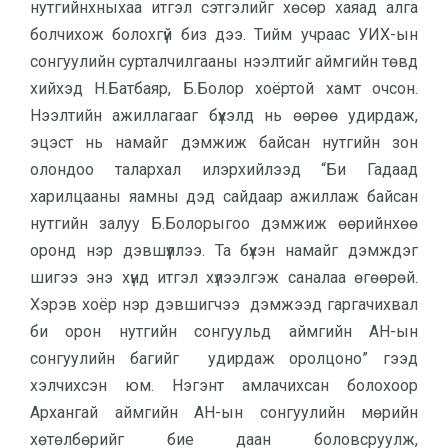
нутгийнхныхаа итгэл сэтгэлийг хөсөр хаяад алга
болчихож болохгүй биз дээ. Тийм учраас УИХ-ын
сонгуулийн сурталчилгааны нээлтийг аймгийн төвд
хийхэд Н.Батбаяр, Б.Болор хоёртой хамт очсон.
Нээлтийн ажиллагааг бүхэлд нь өөрөө удирдаж,
эцэст нь намайг дэмжиж байсан нутгийн зон
олондоо талархал илэрхийлээд “Би Гадаад
харилцааны яамны дэд сайдаар ажиллаж байсан
нутгийн залуу Б.Болорыгоо дэмжиж өөрийнхөө
оронд нэр дэвшүүллээ. Та бүхэн намайг дэмждэг
шигээ энэ хүнд итгэл хүлээлгэж саналаа өгөөрөй.
Хэрэв хоёр нэр дэвшигчээ дэмжээд гаргачихвал
би орон нутгийн сонгуульд аймгийн АН-ын
сонгуулийн багийг удирдаж оролцоно” гээд
хэлчихсэн юм. Нэгэнт амлачихсан болохоор
Архангай аймгийн АН-ын сонгуулийн мөрийн
хөтөлбөрийг бие даан боловсруулж,