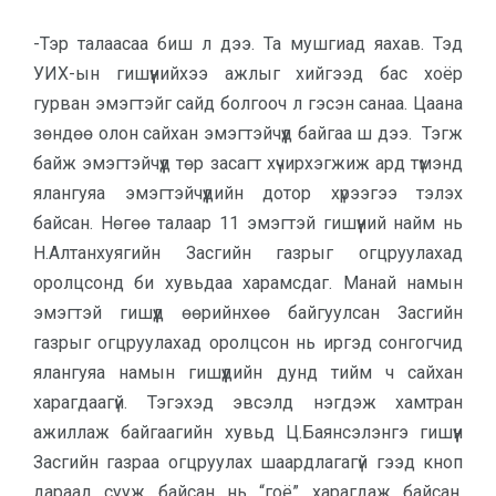
-Тэр талаасаа биш л дээ. Та мушгиад яахав. Тэд
УИХ-ын гишүүнийхээ ажлыг хийгээд бас хоёр
гурван эмэгтэйг сайд болгооч л гэсэн санаа. Цаана
зөндөө олон сайхан эмэгтэйчүүд байгаа ш дээ. Тэгж
байж эмэгтэйчүүд төр засагт хүчирхэгжиж ард түмэнд
ялангуяа эмэгтэйчүүдийн дотор хүрээгээ тэлэх
байсан. Нөгөө талаар 11 эмэгтэй гишүүний найм нь
Н.Алтанхуягийн Засгийн газрыг огцруулахад
оролцсонд би хувьдаа харамсдаг. Манай намын
эмэгтэй гишүүд өөрийнхөө байгуулсан Засгийн
газрыг огцруулахад оролцсон нь иргэд сонгогчид
ялангуяа намын гишүүдийн дунд тийм ч сайхан
харагдаагүй. Тэгэхэд эвсэлд нэгдэж хамтран
ажиллаж байгаагийн хувьд Ц.Баянсэлэнгэ гишүүн
Засгийн газраа огцруулах шаардлагагүй гээд кноп
дараад сууж байсан нь “гоё” харагдаж байсан.