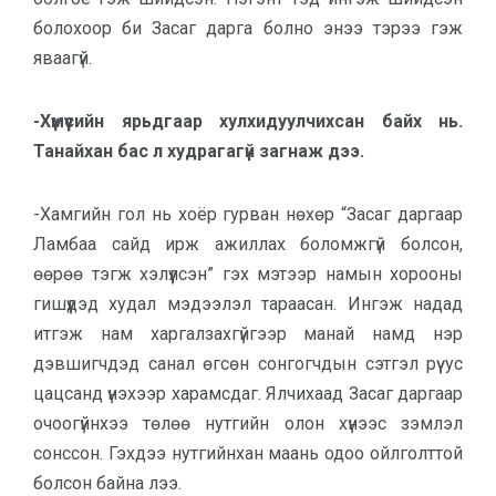
болохоор би Засаг дарга болно энээ тэрээ гэж
яваагүй.
-Хүмүүсийн ярьдгаар хулхидуулчихсан байх нь.
Танайхан бас л худрагагүй загнаж дээ.
-Хамгийн гол нь хоёр гурван нөхөр “Засаг даргаар
Ламбаа сайд ирж ажиллах боломжгүй болсон,
өөрөө тэгж хэлүүлсэн” гэх мэтээр намын хорооны
гишүүдэд худал мэдээлэл тараасан. Ингэж надад
итгэж нам харгалзахгүйгээр манай намд нэр
дэвшигчдэд санал өгсөн сонгогчдын сэтгэл рүү ус
цацсанд үнэхээр харамсдаг. Ялчихаад Засаг даргаар
очоогүйнхээ төлөө нутгийн олон хүнээс зэмлэл
сонссон. Гэхдээ нутгийнхан маань одоо ойлголттой
болсон байна лээ.