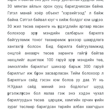
30 мянган айлын орон сууц баригдчихсан байна.
Гэтэл манай хоёр объект “хэрзийгээд” л байж
байна. Сэтгэл байвал юуг ч хийж болдог юм шүү дээ.
30 жил төсөв хөрөнгө нь үлдэгдлийн аргаар явсан
болохоор эрүүл мэндийн салбарын барилга
байгууламж тоног төхөөрөмж үнэхээр шаардлага
хангахгүй болсон. Бид барилга байгууламжид
онцгой анхаарч төсөв хөрөнгө гайгүй байгаа
нөхцлийг ашиглаж 100 гаруй эрүүл мэндийн төв,
эмнэлгийн барилгыг шинээр барьж 300 гаруй
барилгыг иж бүрэн засварласан. Тийм болохоор л
Барилгын сайд гэсэн юм болов уу даа. Уг нь
Н.Удвал сайд миний энэ бодлогыг шууд
үргэлжлүүлсэн бол яалаа гэж энэ хэдэн чухал
барилгуудын төсөв царцаж, хамгийн орчин үеийн
зураг төслөөр баригдсан төрийн албан хаагчдын