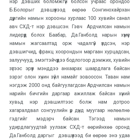
нэр дэвших боломжгүй болсон учраас орондоо
Б.Болорыг дэвшүүлээд өөрөө Сонгинохайрхан
дүүргийн намын хорооны хурлаас 100 хувийн санал
авч СХД-т нэр дэвшсэн. Гэвч Ардчилсан намын
лидерүүд болох Баабар, Да.Ганболд нарын хүмүүс
намын жагсаалтад орж чадалгүй үлдсэн, нэр
дэвшигчид, фракц хоорондын маргаан хурцадсан,
залуучууд, эмэгтэйчүүдээ бодлогоор дэмжих, хувийн
зүгээс эрүүл мэнддээ анхаарах шаардлага байсан
зэрэг олон хүчин зүйл намайг зовоосон. Таван нам
нэгдэж 2000 онд байгуулагдсан Ардчилсан намын
нарийн бичгийн даргаар ажиллаж байсан хүний
хувьд нэр дэвшилтээс болж нам дотроо
хагаралдвал сонгуулийн үр дүнд муугаар нөлөөлнө
гэдгийг мэдэрч байсан. Тэгээд намын
удирдлагуудтай уулзаж СХД-т өөрийнхөө оронд
Да.Ганболд даргыг дэвшүүлээд би өөрөө энэ удаа