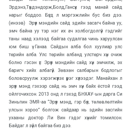
Эрдэнэ,Түвдэндорж,Болд,Гансүх гээд манай сайд
нарыг боддоо. Бүгд л мэргэжлийн бус биз дээ.
(инээв) Эрүүл мэндийн сайд эдийн засагч байна уу,
эмч байна уу тэр нэг их ач холбогдолгүй гэдгийг
таны наад хэлээд байгаа судалгаа чинь харуулсан
юм биш үү Ганаа. Сайдын алба бол хуулиар улс
төрийн алба. Улс төрийн албанд улстөрч хүн очиж
болно гэсэн үг. Эрүүл мэндийн сайд хүн эмчилж, эх
баригч хийх албагүй. Зөвхөн салбарын бодлогыг
боловсруулж хэрэгжүүлэх үүрэг хүлээдэг. Манайхан л
эрүүл мэнд гэхээр сайд нь эмч хүн байх ёстой гээд
ойлгочихсон. 2013 онд л гэхэд БНХАУ-ын дарга Си
Зиньпин ЭМЯ-аа “Эрүүл мэнд, гэр бүл, төлөвлөлтийн
улсын хороо” болгож сайдаар нь эдийн засгийн
ухааны доктор Ли Вин гэдэг хүнийг томилсон.
Байдаг л зүйл байгаа биз дээ.