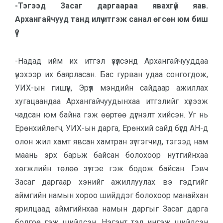
-Тэгээд Засаг даргаараа явахгүй яав.
Архангайчууд танд илүү итгэж санал өгсөн юм биш
үү?
-Надад ийм их итгэл үзүүлсэнд Архангайчууддаа
үнэхээр их баярласан. Бас гурван удаа сонгогдож,
УИХ-ын гишүүн, Эрүүл мэндийн сайдаар ажиллах
хугацаандаа Архангайчуудынхаа итгэлийг хүлээж
чадсан юм байна гэж өөртөө дүгнэлт хийсэн. Уг нь
Ерөнхийлөгч, УИХ-ын дарга, Ерөнхий сайд бүгд АН-д
олон жил хамт явсан хамтран зүтгэгчид, тэгээд нам
маань эрх барьж байсан болохоор нутгийнхаа
хөгжлийн төлөө зүтгэе гэж бодож байсан. Гэвч
Засаг даргаар хэнийг ажиллуулах вэ гэдгийг
аймгийн намын хороо шийддэг болохоор манайхан
ярилцаад аймгийнхаа намын даргыг Засаг дарга
болгое гэж шийдсэн. Нэгэнт тэд ингэж шийдсэн