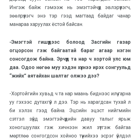
Ингэж байж гэмээж нь эмэгтэйчүүд эвлэрүүлэгч,
зөөлрүүлэгч энэ тэр гээд магтаад байдаг чанар
манараа харуулах ёстой байсан.
-Эмэгтэй гишүүдээс болоод Засгийн газар
огцорсон гэж байгаатай бараг агаар нэгэн
сонсогдож байна. Эрчүүд та нар ч хортой улс юм
даа. Одоо нөгөө муу хэдэн хүүхнээ ирэх сонгуульд
“жийх” аятайхан шалтаг олжээ дээ?
-Хортойгийн хувьд ч та нар маань биднээс илүү гарна
уу гэхээс дутахгүй л дээ. Тэр нь харагдсан тухай л
би хэлэх гээд байна. Эцсийн эцэст нийгмийн
сэтгэл зүйд эмэгтэйчүүдийн давуу талыг ярьж
хоногшуулах гэж хичнээн жил зүтгэж байгаа
мөртлөө сонгогдсон хойноо түүнийхээ эсрэг үйлдэл