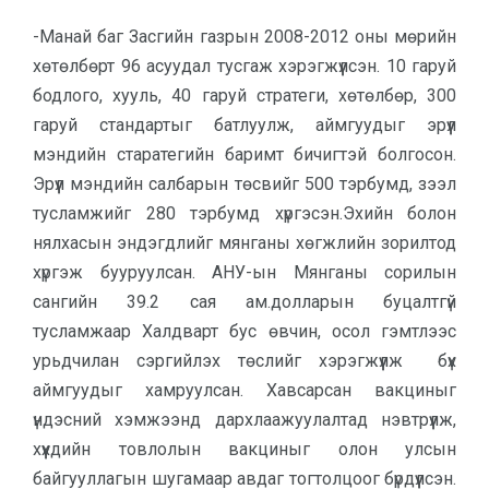
-Манай баг Засгийн газрын 2008-2012 оны мөрийн
хөтөлбөрт 96 асуудал тусгаж хэрэгжүүлсэн. 10 гаруй
бодлого, хууль, 40 гаруй стратеги, хөтөлбөр, 300
гаруй стандартыг батлуулж, аймгуудыг эрүүл
мэндийн старатегийн баримт бичигтэй болгосон.
Эрүүл мэндийн салбарын төсвийг 500 тэрбумд, зээл
тусламжийг 280 тэрбумд хүргэсэн.Эхийн болон
нялхасын эндэгдлийг мянганы хөгжлийн зорилтод
хүргэж бууруулсан. АНУ-ын Mянганы сорилын
сангийн 39.2 сая ам.долларын буцалтгүй
тусламжаар Халдварт бус өвчин, осол гэмтлээс
урьдчилан сэргийлэх төслийг хэрэгжүүлж бүх
аймгуудыг хамруулсан. Хавсарсан вакциныг
үндэсний хэмжээнд дархлаажуулалтад нэвтрүүлж,
хүүхдийн товлолын вакциныг олон улсын
байгууллагын шугамаар авдаг тогтолцоог бүрдүүлсэн.