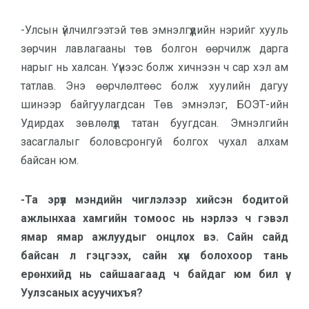
-Улсын үйлчилгээтэй төв эмнэлгүүдийн нэрийг хууль
зөрчин лавлагааны төв болгон өөрчилж дарга
нарыг нь халсан. Үүнээс болж хичнээн ч сар хэл ам
татлав. Энэ өөрчлөлтөөс болж хуулийн дагуу
шинээр байгуулагдсан Төв эмнэлэг, БОЭТ-ийн
Удирдах зөвлөлүүд татан буугдсан. Эмнэлгийн
засаглалыг боловсронгуй болгох чухал алхам
байсан юм.
-Та эрүүл мэндийн чиглэлээр хийсэн бодитой
ажлынхаа хамгийн томоос нь нэрлээ ч гэвэл
ямар ямар ажлуудыг онцлох вэ. Сайн сайд
байсан л гэцгээх, сайн хүн болохоор тань
ерөнхийд нь сайшаагаад ч байдаг юм бил үү.
Уулзсаных асуучихъя?