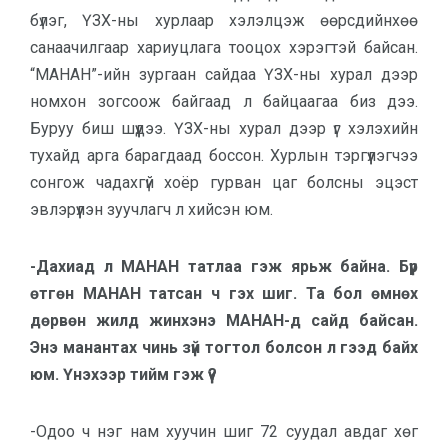
бүлэг, ҮЗХ-ны хурлаар хэлэлцэж өөрсдийнхөө
санаачилгаар хариуцлага тооцох хэрэгтэй байсан.
“МАНАН”-ийн зургаан сайдаа ҮЗХ-ны хурал дээр
номхон зогсоож байгаад л байцаагаа биз дээ.
Буруу биш шүүдээ. ҮЗХ-ны хурал дээр үг хэлэхийн
тухайд арга барагдаад боссон. Хурлын тэргүүлэгчээ
сонгож чадахгүй хоёр гурван цаг болсны эцэст
эвлэрүүлэн зуучлагч л хийсэн юм.
-Дахиад л МАНАН татлаа гэж ярьж байна. Бүр
өтгөн МАНАН татсан ч гэх шиг. Та бол өмнөх
дөрвөн жилд жинхэнэ МАНАН-д сайд байсан.
Энэ манантах чинь зүй тогтол болсон л гээд байх
юм. Үнэхээр тийм гэж үү?
-Одоо ч нэг нам хуучин шиг 72 суудал авдаг хөг