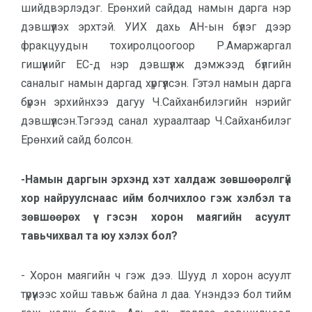
шийдвэрлэдэг. Ерөнхий сайдад намын дарга нэр
дэвшүүлэх эрхтэй. УИХ дахь АН-ын бүлэг дээр
фракцуудын тохиролцоогоор Р.Амаржаргал
гишүүнийг ЕС-д нэр дэвшүүлж дэмжээд бүлгийн
саналыг намын даргад хүргүүлсэн. Гэтэл намын дарга
бүрэн эрхийнхээ дагуу Ч.Сайханбилэгийн нэрийг
дэвшүүлсэн.Тэгээд санал хураалтаар Ч.Сайханбилэг
Ерөнхий сайд болсон.
-Намын даргын эрхэнд хэт халдаж зөвшөөрөлгүй
хор найруулснаас ийм болчихлоо гэж хэлбэл та
зөвшөөрөх үү гэсэн хорон маягийн асуулт
тавьчихвал та юу хэлэх бол?
- Хорон маягийн ч гэж дээ. Шууд л хорон асуулт
түрүүнээс хойш тавьж байна л даа. Үнэндээ бол тийм