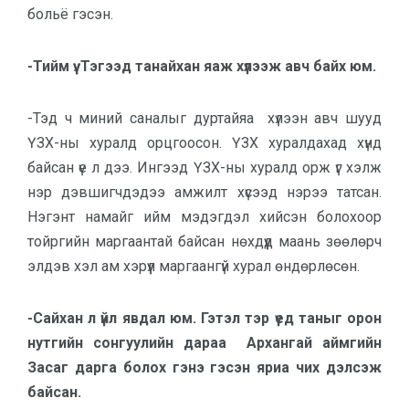
больё гэсэн.
-Тийм үү. Тэгээд танайхан яаж хүлээж авч байх юм.
-Тэд ч миний саналыг дуртайяа хүлээн авч шууд
ҮЗХ-ны хуралд орцгоосон. ҮЗХ хуралдахад хүнд
байсан үе л дээ. Ингээд ҮЗХ-ны хуралд орж үг хэлж
нэр дэвшигчдэдээ амжилт хүсээд нэрээ татсан.
Нэгэнт намайг ийм мэдэгдэл хийсэн болохоор
тойргийн маргаантай байсан нөхдүүд маань зөөлөрч
элдэв хэл ам хэрүүл маргаангүй хурал өндөрлөсөн.
-Сайхан л үйл явдал юм. Гэтэл тэр үед таныг орон
нутгийн сонгуулийн дараа Архангай аймгийн
Засаг дарга болох гэнэ гэсэн яриа чих дэлсэж
байсан.