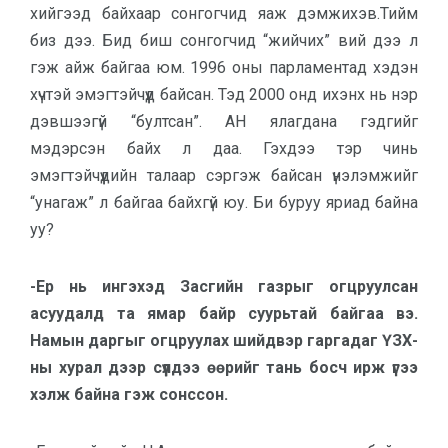
хийгээд байхаар сонгогчид яаж дэмжихэв.Тийм
биз дээ. Бид биш сонгогчид “жийчих” вий дээ л
гэж айж байгаа юм. 1996 оны парламентад хэдэн
хүчтэй эмэгтэйчүүд байсан. Тэд 2000 онд ихэнх нь нэр
дэвшээгүй “бултсан”. АН ялагдана гэдгийг
мэдэрсэн байх л даа. Гэхдээ тэр чинь
эмэгтэйчүүдийн талаар сэргэж байсан үнэлэмжийг
“унагаж” л байгаа байхгүй юу. Би буруу яриад байна
уу?
-Ер нь ингэхэд Засгийн газрыг огцруулсан
асуудалд та ямар байр суурьтай байгаа вэ.
Намын даргыг огцруулах шийдвэр гаргадаг ҮЗХ-
ны хурал дээр сүүлдээ өөрийг тань босч ирж үгээ
хэлж байна гэж сонссон.