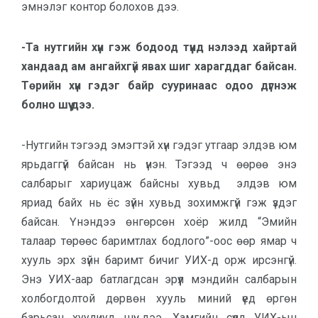
эмнэлэг контор болохов дээ.
-Та нутгийн хүн гэж бодоод түүнд нэлээд хайртай
хандаад ам ангайхгүй явах шиг харагддаг байсан.
Төрийн хүн гэдэг байр сууринаас одоо дүгнэж
болно шүү дээ.
-Нутгийн тэгээд эмэгтэй хүн гэдэг утгаар элдэв юм
ярьдаггүй байсан нь үнэн. Тэгээд ч өөрөө энэ
салбарыг хариуцаж байсны хувьд элдэв юм
яриад байх нь ёс зүйн хувьд зохимжгүй гэж үздэг
байсан. Үнэндээ өнгөрсөн хоёр жилд “Эмийн
талаар төрөөс баримтлах бодлого”-оос өөр ямар ч
хууль эрх зүйн баримт бичиг УИХ-д орж ирсэнгүй.
Энэ УИХ-аар батлагдсан эрүүл мэндийн салбарын
холбогдолтой дөрвөн хууль миний үед өргөн
барьсан хуулиуд шүү дээ. Хамгийн сүүлд УИХ-ын