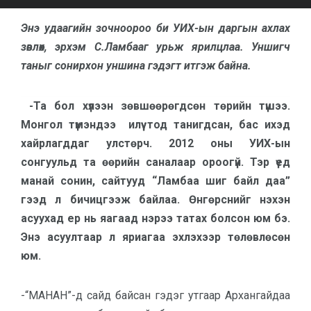
Энэ удаагийн зочноороо би УИХ-ын даргын ахлах
зөвлөх, эрхэм С.Ламбааг урьж ярилцлаа. Уншигч
таныг сонирхон уншина гэдэгт итгэж байна.
-Та бол хүлээн зөвшөөрөгдсөн төрийн түшээ.
Монгол түмэндээ илүү тод танигдсан, бас ихэд
хайрлагддаг улстөрч. 2012 оны УИХ-ын
сонгуульд та өөрийн саналаар ороогүй. Тэр үед
манай сонин, сайтууд “Ламбаа шиг байл даа”
гээд л бичицгээж байлаа. Өнгөрснийг нэхэн
асуухад ер нь яагаад нэрээ татах болсон юм бэ.
Энэ асуултаар л яриагаа эхлэхээр төлөвлөсөн
юм.
-“МАНАН”-д сайд байсан гэдэг утгаар Архангайдаа