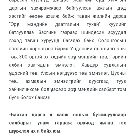
даргын захирамжаар байгуулсан ажлын дэд
хэсгийг өөрөө ахалж байж таван жилийн дараа
“Эрүүл мэндийн даатгалын тухай” хуулийг
батлууллаа. Засгийн газраар шийдүүлсэн асуудал
гэхэд таван хуруунд багадах байх. Солонгосын
зээлийн хөрөнгөөр барих Үндэсний оношилгооны
төв, 300 ортой эх хүүхдийн эрүүл мэндийн төв, Төрийн
албан хаагчдын эмнэлэг, Хавдар судлалын
үндэсний төв, Улсын нэгдүгээр төв эмнэлэг, Цусны
төв, ахмадын эмнэлгүүдийг дуусгаад тууз
хайчилчихсан бол үнэхээр эрүүл мэндийн салбарт том
буян болох байсан.
-Баахан дарга л халж сольж бужинуулсаар
салбарыг улам тарааж орхиод явлаа гэх
шүүмжлэл их л байх юм.