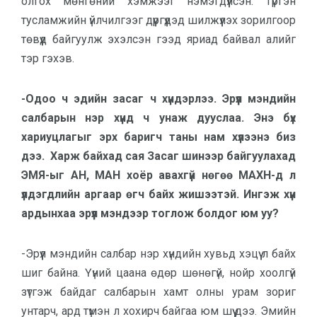
олгох мөнгөний хэмжээг нэмэгдүүлсэн. Түргэн
тусламжийн үйлчилгээг дүүргүүдэд шилжүүлэх зорилгоор
төвүүд байгуулж эхэлсэн гээд яриад байвал алийг
тэр гэхэв.
-Одоо ч эдийн засаг ч хүндэрлээ. Эрүүл мэндийн
салбарын нэр хүнд ч унаж дууслаа. Энэ бүх
хариуцлагыг эрх баригч таны нам хүлээнэ биз
дээ. Харж байхад сая Засаг шинээр байгуулахад
ЭМЯ-ыг АН, МАН хоёр авахгүй нөгөө МАХН-д л
үлдэгдлийн аргаар өгч байх жишээтэй. Ингэж хүн
ардынхаа эрүүл мэндээр тоглож болдог юм уу?
-Эрүүл мэндийн салбар нэр хүндийн хувьд хэцүү л байх
шиг байна. Үүний цаана өдөр шөнөгүй, нойр хоолгүй
зүтгэж байдаг салбарын хамт олны урам зориг
унтарч, ард түмэн л хохирч байгаа юм шүү дээ. Эмийн