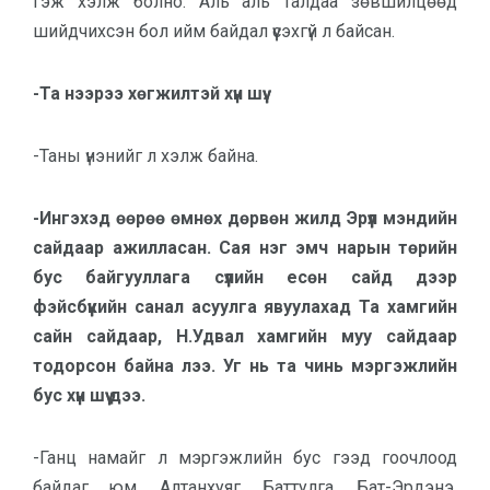
гэж хэлж болно. Аль аль талдаа зөвшилцөөд
шийдчихсэн бол ийм байдал үүсэхгүй л байсан.
-Та нээрээ хөгжилтэй хүн шүү.
-Таны үнэнийг л хэлж байна.
-Ингэхэд өөрөө өмнөх дөрвөн жилд Эрүүл мэндийн
сайдаар ажилласан. Сая нэг эмч нарын төрийн
бус байгууллага сүүлийн есөн сайд дээр
фэйсбүүкийн санал асуулга явуулахад Та хамгийн
сайн сайдаар, Н.Удвал хамгийн муу сайдаар
тодорсон байна лээ. Уг нь та чинь мэргэжлийн
бус хүн шүү дээ.
-Ганц намайг л мэргэжлийн бус гээд гоочлоод
байдаг юм. Алтанхуяг, Баттулга, Бат-Эрдэнэ,