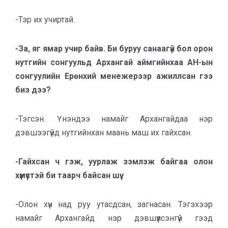
-Тэр их учиртай.
-За, яг ямар учир байв. Би буруу санаагүй бол орон
нутгийн сонгуульд Архангай аймгийнхаа АН-ын
сонгуулийн Ерөнхий менежерээр ажиллсан гээ
биз дээ?
-Тэгсэн. Үнэндээ намайг Архангайдаа нэр
дэвшээгүйд нутгийнхан маань маш их гайхсан.
-Гайхсан ч гэж, уурлаж зэмлэж байгаа олон
хүмүүстэй би таарч байсан шүү.
-Олон хүн над руу утасдсан, загнасан. Тэгэхээр
намайг Архангайд нэр дэвшүүлсэнгүй гээд