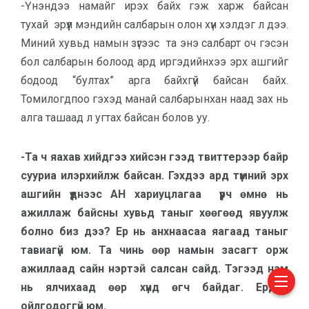
-Үнэндээ намайг ирэх байх гэж харж байсан
тухай эрүүл мэндийн салбарын олон хүн хэлдэг л дээ.
Миний хувьд намын зүгээс та энэ салбарт оч гэсэн
бол салбарын болоод ард иргэдийнхээ эрх ашгийг
бодоод “бултах” арга байхгүй байсан байх.
Томилогдпоо гэхэд манай салбарынхан наад зах нь
алга ташаад л угтах байсан болов уу.
-Та ч яахав хийдгээ хийсэн гээд твиттерээр байр
сууриа илэрхийлж байсан. Гэхдээ ард түмний эрх
ашгийн үүднээс АН хариуцлагаа үүрч өмнө нь
ажиллаж байсны хувьд таныг хөөгөөд явуулж
болно биз дээ? Ер нь анхнаасаа яагаад таныг
тавиагүй юм. Та чинь өөр намын засагт орж
ажиллаад сайн нэртэй салсан сайд. Тэгээд нам
нь ялчихаад өөр хүнд өгч байдаг. Ердөө
ойлгодоггүй юм.