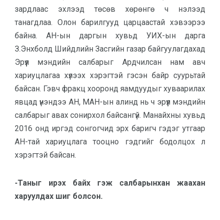
зардлаас эхлээд төсөв хөрөнгө ч нэлээд
танагдлаа. Олон барилгууд царцаастай хэвээрээ
байна. АН-ын даргын хувьд УИХ-ын дарга
З.Энхболд Шийдлийн Засгийн газар байгуулагдахад
Эрүүл мэндийн салбарыг Ардчилсан нам авч
хариуцлагаа хүлээх хэрэгтэй гэсэн байр суурьтай
байсан. Гэвч фракц хооронд яамдуудыг хуваарилах
явцад үнэндээ АН, МАН-ын алинд нь ч эрүүл мэндийн
салбарыг авах сонирхол байсангүй. Манайхны хувьд
2016 онд иргэд сонгогчид эрх баригч гэдэг утгаар
АН-тай хариуцлага тооцно гэдгийг бодолцох л
хэрэгтэй байсан.
-Таныг ирэх байх гэж салбарынхан жаахан
харуулдах шиг болсон.