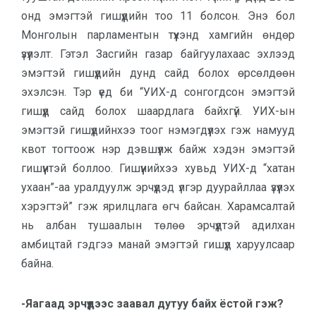
онд эмэгтэй гишүүдийн тоо 11 болсон. Энэ бол
Монголын парламентын түүхэнд хамгийн өндөр
үзүүлэлт. Гэтэл Засгийн газар байгуулахаас эхлээд
эмэгтэй гишүүдийн дунд сайд болох өрсөлдөөн
эхэлсэн. Тэр үед би “УИХ-д сонгогдсон эмэгтэй
гишүүд сайд болох шаардлага байхгүй. УИХ-ын
эмэгтэй гишүүдийнхээ тоог нэмэгдүүлэх гэж намууд
квот тогтоож нэр дэвшүүлж байж хэдэн эмэгтэй
гишүүнтэй боллоо. Гишүүнийхээ хувьд УИХ-д “хатан
ухаан”-аа уралдуулж эрчүүдэд үлгэр дуурайллаа үзүүлэх
хэрэгтэй” гэж ярилцлага өгч байсан. Харамсалтай
нь албан тушаалын төлөө эрчүүдтэй адилхан
амбицтай гэдгээ манай эмэгтэй гишүүд харуулсаар
байна.
-Яагаад эрчүүдээс заавал дутуу байх ёстой гэж?