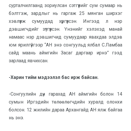
сурталчилгаанд зориулсан сэтгүүлийг сум сумаар нь
бэлтгэж, зардлыг нь гаргаж 25 мянган ширхэг
хэвлүүлж сумуудад хүргүүлсэн. Ингээд л нэр
дэвшигчдийг зүтгүүлсэн. Үнэнийг хэлэхэд манай
намаас нэр дэвшигчид сумуудаар явахдаа элдэв
юм ярилгүйгээр “АН энэ сонгуульд ялбал С.Ламбаа
сайд маань аймгийн Засаг даргаар ирнэ” гээд
зарлаад явчихсан.
-Харин тийм мэдээлэл бас ирж байсан.
-Сонгуулийн дүн гарахад АН аймгийн болон 14
сумын Иргэдийн төлөөлөгчдийн хуралд олонхи
болсон. 12 жилийн дараа Архангайд АН ялж байгаа
нь энэ.