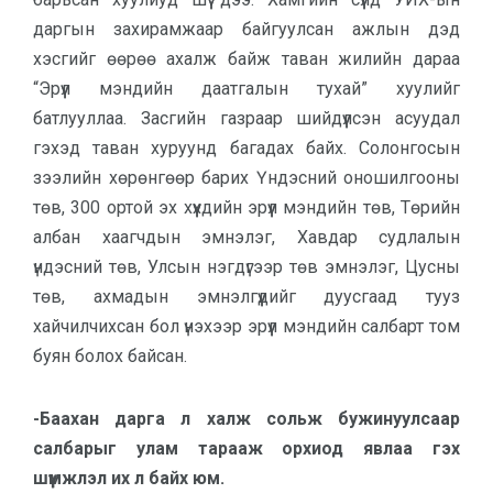
даргын захирамжаар байгуулсан ажлын дэд
хэсгийг өөрөө ахалж байж таван жилийн дараа
“Эрүүл мэндийн даатгалын тухай” хуулийг
батлууллаа. Засгийн газраар шийдүүлсэн асуудал
гэхэд таван хуруунд багадах байх. Солонгосын
зээлийн хөрөнгөөр барих Үндэсний оношилгооны
төв, 300 ортой эх хүүхдийн эрүүл мэндийн төв, Төрийн
албан хаагчдын эмнэлэг, Хавдар судлалын
үндэсний төв, Улсын нэгдүгээр төв эмнэлэг, Цусны
төв, ахмадын эмнэлгүүдийг дуусгаад тууз
хайчилчихсан бол үнэхээр эрүүл мэндийн салбарт том
буян болох байсан.
-Баахан дарга л халж сольж бужинуулсаар
салбарыг улам тарааж орхиод явлаа гэх
шүүмжлэл их л байх юм.