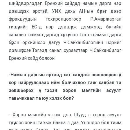
шийдвэрлэдэг. Ерөнхий сайдад намын дарга нэр
дэвшүүлэх эрхтэй. УИХ дахь АН-ын бүлэг дээр
фракцуудын тохиролцоогоор Р.Амаржаргал
гишүүнийг ЕС-д нэр дэвшүүлж дэмжээд бүлгийн
саналыг намын даргад хүргүүлсэн. Гэтэл намын дарга
бүрэн эрхийнхээ дагуу Ч.Сайханбилэгийн нэрийг
дэвшүүлсэн.Тэгээд санал хураалтаар Ч.Сайханбилэг
Ерөнхий сайд болсон.
-Намын даргын эрхэнд хэт халдаж зөвшөөрөлгүй
хор найруулснаас ийм болчихлоо гэж хэлбэл та
зөвшөөрөх үү гэсэн хорон маягийн асуулт
тавьчихвал та юу хэлэх бол?
- Хорон маягийн ч гэж дээ. Шууд л хорон асуулт
түрүүнээс хойш тавьж байна л даа. Үнэндээ бол тийм