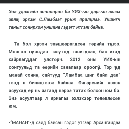
Энэ удаагийн зочноороо би УИХ-ын даргын ахлах
зөвлөх, эрхэм С.Ламбааг урьж ярилцлаа. Уншигч
таныг сонирхон уншина гэдэгт итгэж байна.
-Та бол хүлээн зөвшөөрөгдсөн төрийн түшээ.
Монгол түмэндээ илүү тод танигдсан, бас ихэд
хайрлагддаг улстөрч. 2012 оны УИХ-ын
сонгуульд та өөрийн саналаар ороогүй. Тэр үед
манай сонин, сайтууд “Ламбаа шиг байл даа”
гээд л бичицгээж байлаа. Өнгөрснийг нэхэн
асуухад ер нь яагаад нэрээ татах болсон юм бэ.
Энэ асуултаар л яриагаа эхлэхээр төлөвлөсөн
юм.
-“МАНАН”-д сайд байсан гэдэг утгаар Архангайдаа