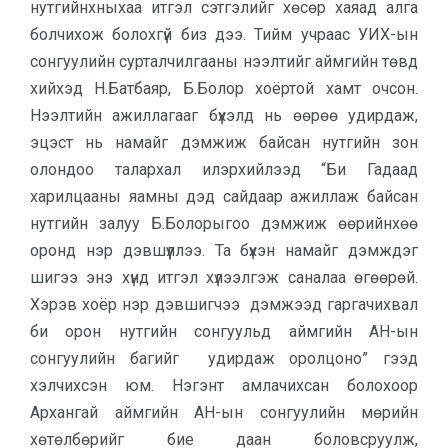
нутгийнхныхаа итгэл сэтгэлийг хөсөр хаяад алга
болчихож болохгүй биз дээ. Тийм учраас УИХ-ын
сонгуулийн сурталчилгааны нээлтийг аймгийн төвд
хийхэд Н.Батбаяр, Б.Болор хоёртой хамт очсон.
Нээлтийн ажиллагааг бүхэлд нь өөрөө удирдаж,
эцэст нь намайг дэмжиж байсан нутгийн зон
олондоо талархал илэрхийлээд “Би Гадаад
харилцааны яамны дэд сайдаар ажиллаж байсан
нутгийн залуу Б.Болорыгоо дэмжиж өөрийнхөө
оронд нэр дэвшүүллээ. Та бүхэн намайг дэмждэг
шигээ энэ хүнд итгэл хүлээлгэж саналаа өгөөрөй.
Хэрэв хоёр нэр дэвшигчээ дэмжээд гаргачихвал
би орон нутгийн сонгуульд аймгийн АН-ын
сонгуулийн багийг удирдаж оролцоно” гээд
хэлчихсэн юм. Нэгэнт амлачихсан болохоор
Архангай аймгийн АН-ын сонгуулийн мөрийн
хөтөлбөрийг бие даан боловсруулж,