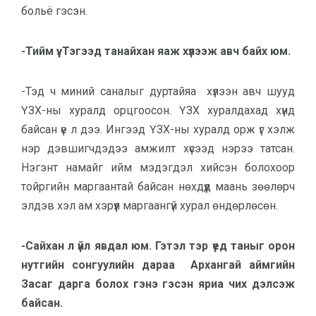
больё гэсэн.
-Тийм үү. Тэгээд танайхан яаж хүлээж авч байх юм.
-Тэд ч миний саналыг дуртайяа хүлээн авч шууд
ҮЗХ-ны хуралд орцгоосон. ҮЗХ хуралдахад хүнд
байсан үе л дээ. Ингээд ҮЗХ-ны хуралд орж үг хэлж
нэр дэвшигчдэдээ амжилт хүсээд нэрээ татсан.
Нэгэнт намайг ийм мэдэгдэл хийсэн болохоор
тойргийн маргаантай байсан нөхдүүд маань зөөлөрч
элдэв хэл ам хэрүүл маргаангүй хурал өндөрлөсөн.
-Сайхан л үйл явдал юм. Гэтэл тэр үед таныг орон
нутгийн сонгуулийн дараа Архангай аймгийн
Засаг дарга болох гэнэ гэсэн яриа чих дэлсэж
байсан.