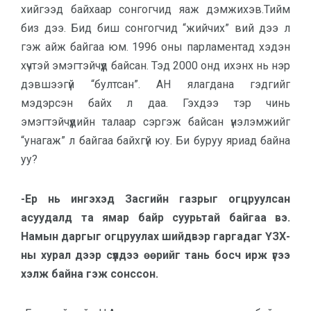
хийгээд байхаар сонгогчид яаж дэмжихэв.Тийм
биз дээ. Бид биш сонгогчид “жийчих” вий дээ л
гэж айж байгаа юм. 1996 оны парламентад хэдэн
хүчтэй эмэгтэйчүүд байсан. Тэд 2000 онд ихэнх нь нэр
дэвшээгүй “бултсан”. АН ялагдана гэдгийг
мэдэрсэн байх л даа. Гэхдээ тэр чинь
эмэгтэйчүүдийн талаар сэргэж байсан үнэлэмжийг
“унагаж” л байгаа байхгүй юу. Би буруу яриад байна
уу?
-Ер нь ингэхэд Засгийн газрыг огцруулсан
асуудалд та ямар байр суурьтай байгаа вэ.
Намын даргыг огцруулах шийдвэр гаргадаг ҮЗХ-
ны хурал дээр сүүлдээ өөрийг тань босч ирж үгээ
хэлж байна гэж сонссон.