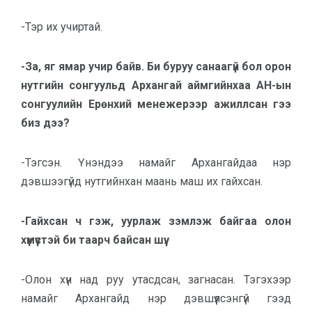
-Тэр их учиртай.
-За, яг ямар учир байв. Би буруу санаагүй бол орон
нутгийн сонгуульд Архангай аймгийнхаа АН-ын
сонгуулийн Ерөнхий менежерээр ажиллсан гээ
биз дээ?
-Тэгсэн. Үнэндээ намайг Архангайдаа нэр
дэвшээгүйд нутгийнхан маань маш их гайхсан.
-Гайхсан ч гэж, уурлаж зэмлэж байгаа олон
хүмүүстэй би таарч байсан шүү.
-Олон хүн над руу утасдсан, загнасан. Тэгэхээр
намайг Архангайд нэр дэвшүүлсэнгүй гээд