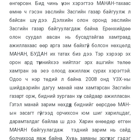
өнгөрсөн. Бид чинь үнэн хэрэгтээ МАНАН-тахаас
өмнө ч гэсэн эвслийн Засгийн газар байгуулж л
байсан шүү дээ. Дэлхийн олон оронд эвслийн
Засгийн газар байгуулагдаж байна. Ерөнхийдөө
олон суудал авсан нь бусадтайгаа хамтраад
ажиллахаас өөр арга зам байхгүй болсон нөхцөлд
МАНАН, БУДАН их татах биз дээ. Тэр хэрээр эх
орон ард түмнийхээ нийтлэг эрх ашгийн төлөө
хамтран эв эеэ олоод ажиллаж сурах хэрэгтэй.
Одоо ч нэр төдий л байна. 2008 онд ҮЗХ-ны
шийдвэрийн дагуу манай нам хамтарсан Засгийн
газарт орж, бидний зургаан хүн сайдаар ажилласан.
Гэтэл манай зарим нөхдүүд биднийг өөрсдөө МАН-
ын засагт гүйгээд орчихсон юм шиг харилцдаг,
дарамталдаг байлаа ш дээ. Харин өнөөдөр өтгөн
МАНАН байгуулагдаж тэдний зарим нь сайд
болчихоод явж байна. Хувь заяаны эргүүлэг гэдэг