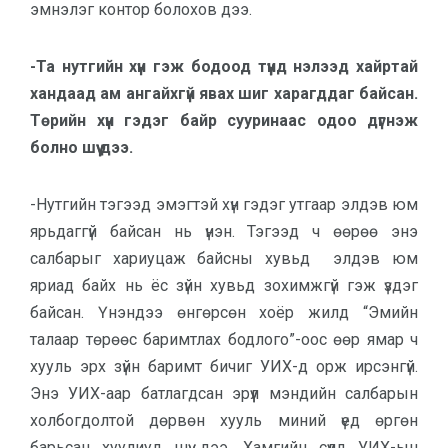
эмнэлэг контор болохов дээ.
-Та нутгийн хүн гэж бодоод түүнд нэлээд хайртай
хандаад ам ангайхгүй явах шиг харагддаг байсан.
Төрийн хүн гэдэг байр сууринаас одоо дүгнэж
болно шүү дээ.
-Нутгийн тэгээд эмэгтэй хүн гэдэг утгаар элдэв юм
ярьдаггүй байсан нь үнэн. Тэгээд ч өөрөө энэ
салбарыг хариуцаж байсны хувьд элдэв юм
яриад байх нь ёс зүйн хувьд зохимжгүй гэж үздэг
байсан. Үнэндээ өнгөрсөн хоёр жилд “Эмийн
талаар төрөөс баримтлах бодлого”-оос өөр ямар ч
хууль эрх зүйн баримт бичиг УИХ-д орж ирсэнгүй.
Энэ УИХ-аар батлагдсан эрүүл мэндийн салбарын
холбогдолтой дөрвөн хууль миний үед өргөн
барьсан хуулиуд шүү дээ. Хамгийн сүүлд УИХ-ын