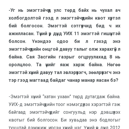
-Уг нь эмэгтэйчүүд улс төрд байх нь чухал ач
холбогдолтой гээд л эмэгтэйчүүдийн квот хүртэл
бий болгосон. Эмэгтэй сэтгүүлчид бид ч их
ажилласан. Түүний үр дүнд УИХ 11 эмэгтэй гишүүнтэй
болсон. Үнэндээ одоо би л гэхэд энэ
эмэгтэйчүүдийн онцгой давуу талыг олж харахгүй л
байна. Сая Засгийн газрыг огцруулахад 8 нь
оролцлоо. Та үүнийг яаж харж байна. Нөгөө
эмэгтэй хүний давуу тал эвлэрүүлэгч, зөөлрүүлэгч энэ
тэр гээд магтаад байдаг чанар манар яасан бэ?
-Эмэгтэй хүний “хатан ухаан” төрд дутагдаж байна.
УИХ-д эмэгтэйчүүдийн тоог нэмэгдүүлэх хэрэгтэй гэж
байгаад эмэгтэйчүүдийг сонгуульд нэр дэвшүүлэх
квотыг бий болгосон. Би хувьдаа энэ бодлогыг
тууштай дэмжиж ирсэн хүний нэг. Үүний үр дүнд 2012