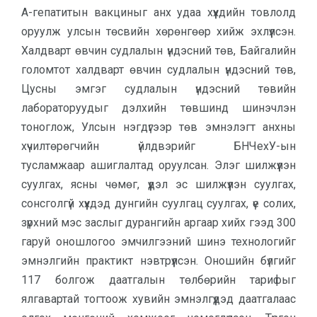
А-гепатитын вакциныг анх удаа хүүхдийн товлолд
оруулж улсын төсвийн хөрөнгөөр хийж эхлүүлсэн.
Халдварт өвчин судлалын үндэсний төв, Байгалийн
голомтот халдварт өвчин судлалын үндэсний төв,
Цусны эмгэг судлалын үндэсний төвийн
лабораторуудыг дэлхийн төвшинд шинэчлэн
тоноглож, Улсын нэгдүгээр төв эмнэлэгт анхны
хүчилтөрөгчийн үйлдвэрийг БНЧехУ-ын
тусламжаар ашиглалтад оруулсан. Элэг шилжүүлэн
суулгах, ясны чөмөг, үүдэл эс шилжүүлэн суулгах,
сонсголгүй хүүхдэд дунгийн суулгац суулгах, үе солих,
зүрхний мэс заслыг дурангийн аргаар хийх гээд 300
гаруй оношлогоо эмчилгээний шинэ технологийг
эмнэлгийн практикт нэвтрүүлсэн. Оношийн бүлгийг
117 болгож даатгалын төлбөрийн тарифыг
ялгавартай тогтоож хувийн эмнэлгүүдэд даатгалаас