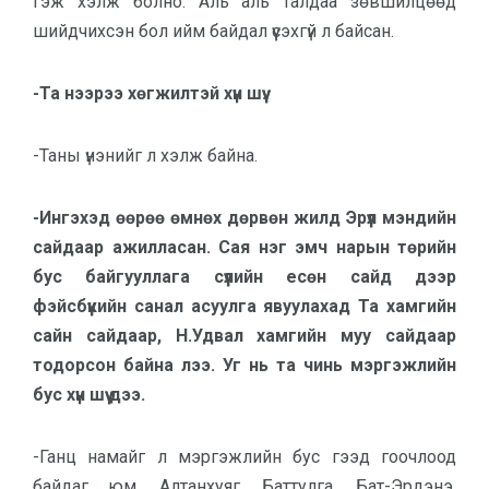
гэж хэлж болно. Аль аль талдаа зөвшилцөөд
шийдчихсэн бол ийм байдал үүсэхгүй л байсан.
-Та нээрээ хөгжилтэй хүн шүү.
-Таны үнэнийг л хэлж байна.
-Ингэхэд өөрөө өмнөх дөрвөн жилд Эрүүл мэндийн
сайдаар ажилласан. Сая нэг эмч нарын төрийн
бус байгууллага сүүлийн есөн сайд дээр
фэйсбүүкийн санал асуулга явуулахад Та хамгийн
сайн сайдаар, Н.Удвал хамгийн муу сайдаар
тодорсон байна лээ. Уг нь та чинь мэргэжлийн
бус хүн шүү дээ.
-Ганц намайг л мэргэжлийн бус гээд гоочлоод
байдаг юм. Алтанхуяг, Баттулга, Бат-Эрдэнэ,