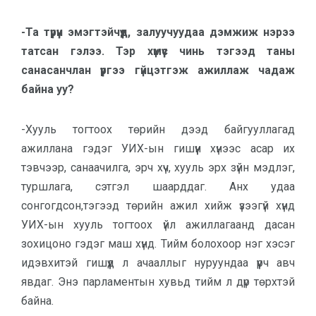
-Та түрүүн эмэгтэйчүүд, залуучуудаа дэмжиж нэрээ
татсан гэлээ. Тэр хүмүүс чинь тэгээд таны
санасанчлан үүргээ гүйцэтгэж ажиллаж чадаж
байна уу?
-Хууль тогтоох төрийн дээд байгууллагад
ажиллана гэдэг УИХ-ын гишүүн хүнээс асар их
тэвчээр, санаачилга, эрч хүч, хууль эрх зүйн мэдлэг,
туршлага, сэтгэл шаарддаг. Анх удаа
сонгогдсон,тэгээд төрийн ажил хийж үзээгүй хүнд
УИХ-ын хууль тогтоох үйл ажиллагаанд дасан
зохицоно гэдэг маш хүнд. Тийм болохоор нэг хэсэг
идэвхитэй гишүүд л ачааллыг нуруундаа үүрч авч
явдаг. Энэ парламентын хувьд тийм л дүр төрхтэй
байна.