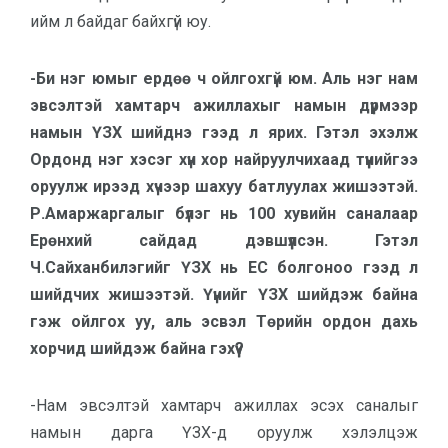
ийм л байдаг байхгүй юу.
-Би нэг юмыг ердөө ч ойлгохгүй юм. Аль нэг нам
эвсэлтэй хамтарч ажиллахыг намын дүрмээр
намын ҮЗХ шийднэ гээд л ярих. Гэтэл эхэлж
Ордонд нэг хэсэг хүн хор найруулчихаад түүнийгээ
оруулж ирээд хүчээр шахуу батлуулах жишээтэй.
Р.Амаржаргалыг бүлэг нь 100 хувийн саналаар
Ерөнхий сайдад дэвшүүлсэн. Гэтэл
Ч.Сайханбилэгийг ҮЗХ нь ЕС болгоноо гээд л
шийдчих жишээтэй. Үүнийг ҮЗХ шийдэж байна
гэж ойлгох уу, аль эсвэл Төрийн ордон дахь
хорчид шийдэж байна гэхүү?
-Нам эвсэлтэй хамтарч ажиллах эсэх саналыг
намын дарга ҮЗХ-д оруулж хэлэлцэж