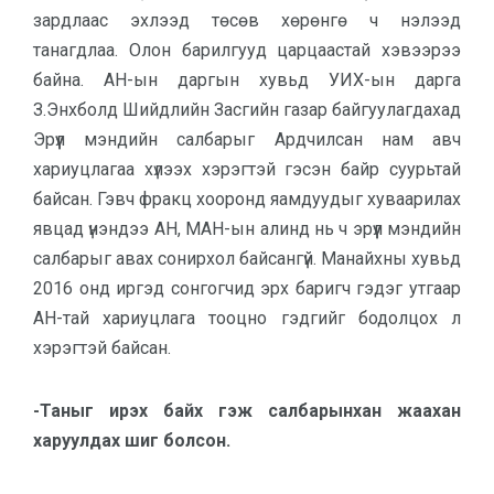
зардлаас эхлээд төсөв хөрөнгө ч нэлээд
танагдлаа. Олон барилгууд царцаастай хэвээрээ
байна. АН-ын даргын хувьд УИХ-ын дарга
З.Энхболд Шийдлийн Засгийн газар байгуулагдахад
Эрүүл мэндийн салбарыг Ардчилсан нам авч
хариуцлагаа хүлээх хэрэгтэй гэсэн байр суурьтай
байсан. Гэвч фракц хооронд яамдуудыг хуваарилах
явцад үнэндээ АН, МАН-ын алинд нь ч эрүүл мэндийн
салбарыг авах сонирхол байсангүй. Манайхны хувьд
2016 онд иргэд сонгогчид эрх баригч гэдэг утгаар
АН-тай хариуцлага тооцно гэдгийг бодолцох л
хэрэгтэй байсан.
-Таныг ирэх байх гэж салбарынхан жаахан
харуулдах шиг болсон.