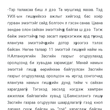
-Тэр талаасаа биш л дээ. Та мушгиад яахав. Тэд
УИХ-ын гишүүнийхээ ажлыг хийгээд бас хоёр
гурван эмэгтэйг сайд болгооч л гэсэн санаа. Цаана
зөндөө олон сайхан эмэгтэйчүүд байгаа ш дээ. Тэгж
байж эмэгтэйчүүд төр засагт хүчирхэгжиж ард түмэнд
ялангуяа эмэгтэйчүүдийн дотор хүрээгээ тэлэх
байсан. Нөгөө талаар 11 эмэгтэй гишүүний найм нь
Н.Алтанхуягийн Засгийн газрыг огцруулахад
оролцсонд би хувьдаа харамсдаг. Манай намын
эмэгтэй гишүүд өөрийнхөө байгуулсан Засгийн
газрыг огцруулахад оролцсон нь иргэд сонгогчид
ялангуяа намын гишүүдийн дунд тийм ч сайхан
харагдаагүй. Тэгэхэд эвсэлд нэгдэж хамтран
ажиллаж байгаагийн хувьд Ц.Баянсэлэнгэ гишүүн
Засгийн газраа огцруулах шаардлагагүй гээд кноп
дараад сууж байсан нь “гоё” харагдаж байсан.