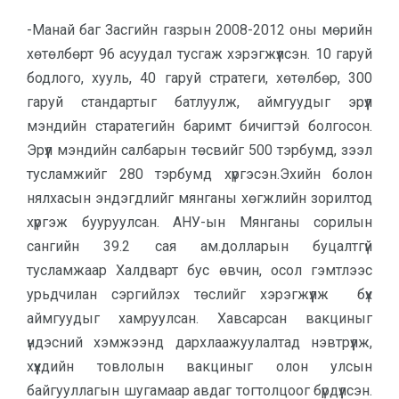
-Манай баг Засгийн газрын 2008-2012 оны мөрийн
хөтөлбөрт 96 асуудал тусгаж хэрэгжүүлсэн. 10 гаруй
бодлого, хууль, 40 гаруй стратеги, хөтөлбөр, 300
гаруй стандартыг батлуулж, аймгуудыг эрүүл
мэндийн старатегийн баримт бичигтэй болгосон.
Эрүүл мэндийн салбарын төсвийг 500 тэрбумд, зээл
тусламжийг 280 тэрбумд хүргэсэн.Эхийн болон
нялхасын эндэгдлийг мянганы хөгжлийн зорилтод
хүргэж бууруулсан. АНУ-ын Mянганы сорилын
сангийн 39.2 сая ам.долларын буцалтгүй
тусламжаар Халдварт бус өвчин, осол гэмтлээс
урьдчилан сэргийлэх төслийг хэрэгжүүлж бүх
аймгуудыг хамруулсан. Хавсарсан вакциныг
үндэсний хэмжээнд дархлаажуулалтад нэвтрүүлж,
хүүхдийн товлолын вакциныг олон улсын
байгууллагын шугамаар авдаг тогтолцоог бүрдүүлсэн.