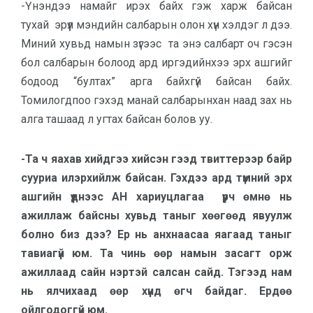
-Үнэндээ намайг ирэх байх гэж харж байсан
тухай эрүүл мэндийн салбарын олон хүн хэлдэг л дээ.
Миний хувьд намын зүгээс та энэ салбарт оч гэсэн
бол салбарын болоод ард иргэдийнхээ эрх ашгийг
бодоод “бултах” арга байхгүй байсан байх.
Томилогдпоо гэхэд манай салбарынхан наад зах нь
алга ташаад л угтах байсан болов уу.
-Та ч яахав хийдгээ хийсэн гээд твиттерээр байр
сууриа илэрхийлж байсан. Гэхдээ ард түмний эрх
ашгийн үүднээс АН хариуцлагаа үүрч өмнө нь
ажиллаж байсны хувьд таныг хөөгөөд явуулж
болно биз дээ? Ер нь анхнаасаа яагаад таныг
тавиагүй юм. Та чинь өөр намын засагт орж
ажиллаад сайн нэртэй салсан сайд. Тэгээд нам
нь ялчихаад өөр хүнд өгч байдаг. Ердөө
ойлгодоггүй юм.