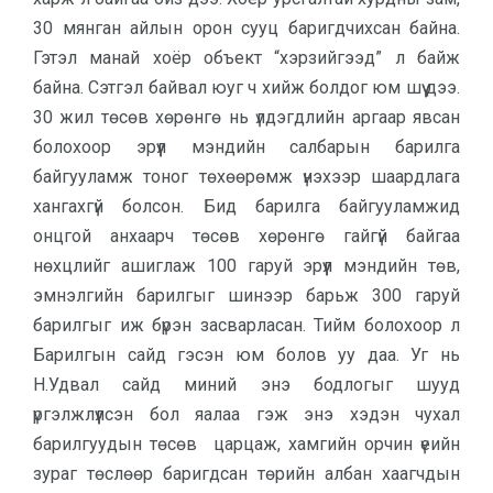
30 мянган айлын орон сууц баригдчихсан байна.
Гэтэл манай хоёр объект “хэрзийгээд” л байж
байна. Сэтгэл байвал юуг ч хийж болдог юм шүү дээ.
30 жил төсөв хөрөнгө нь үлдэгдлийн аргаар явсан
болохоор эрүүл мэндийн салбарын барилга
байгууламж тоног төхөөрөмж үнэхээр шаардлага
хангахгүй болсон. Бид барилга байгууламжид
онцгой анхаарч төсөв хөрөнгө гайгүй байгаа
нөхцлийг ашиглаж 100 гаруй эрүүл мэндийн төв,
эмнэлгийн барилгыг шинээр барьж 300 гаруй
барилгыг иж бүрэн засварласан. Тийм болохоор л
Барилгын сайд гэсэн юм болов уу даа. Уг нь
Н.Удвал сайд миний энэ бодлогыг шууд
үргэлжлүүлсэн бол яалаа гэж энэ хэдэн чухал
барилгуудын төсөв царцаж, хамгийн орчин үеийн
зураг төслөөр баригдсан төрийн албан хаагчдын