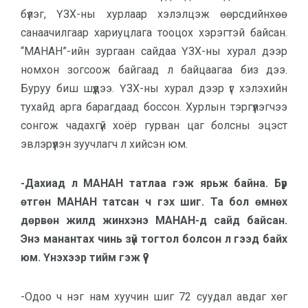
бүлэг, ҮЗХ-ны хурлаар хэлэлцэж өөрсдийнхөө
санаачилгаар хариуцлага тооцох хэрэгтэй байсан.
“МАНАН”-ийн зургаан сайдаа ҮЗХ-ны хурал дээр
номхон зогсоож байгаад л байцаагаа биз дээ.
Буруу биш шүүдээ. ҮЗХ-ны хурал дээр үг хэлэхийн
тухайд арга барагдаад боссон. Хурлын тэргүүлэгчээ
сонгож чадахгүй хоёр гурван цаг болсны эцэст
эвлэрүүлэн зуучлагч л хийсэн юм.
-Дахиад л МАНАН татлаа гэж ярьж байна. Бүр
өтгөн МАНАН татсан ч гэх шиг. Та бол өмнөх
дөрвөн жилд жинхэнэ МАНАН-д сайд байсан.
Энэ манантах чинь зүй тогтол болсон л гээд байх
юм. Үнэхээр тийм гэж үү?
-Одоо ч нэг нам хуучин шиг 72 суудал авдаг хөг