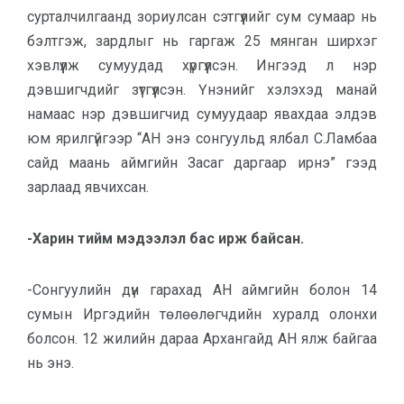
сурталчилгаанд зориулсан сэтгүүлийг сум сумаар нь
бэлтгэж, зардлыг нь гаргаж 25 мянган ширхэг
хэвлүүлж сумуудад хүргүүлсэн. Ингээд л нэр
дэвшигчдийг зүтгүүлсэн. Үнэнийг хэлэхэд манай
намаас нэр дэвшигчид сумуудаар явахдаа элдэв
юм ярилгүйгээр “АН энэ сонгуульд ялбал С.Ламбаа
сайд маань аймгийн Засаг даргаар ирнэ” гээд
зарлаад явчихсан.
-Харин тийм мэдээлэл бас ирж байсан.
-Сонгуулийн дүн гарахад АН аймгийн болон 14
сумын Иргэдийн төлөөлөгчдийн хуралд олонхи
болсон. 12 жилийн дараа Архангайд АН ялж байгаа
нь энэ.