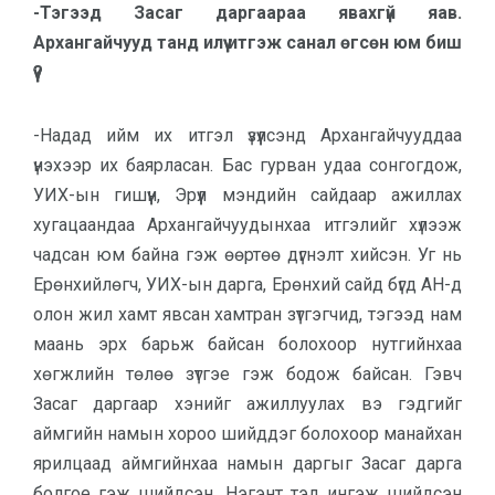
-Тэгээд Засаг даргаараа явахгүй яав.
Архангайчууд танд илүү итгэж санал өгсөн юм биш
үү?
-Надад ийм их итгэл үзүүлсэнд Архангайчууддаа
үнэхээр их баярласан. Бас гурван удаа сонгогдож,
УИХ-ын гишүүн, Эрүүл мэндийн сайдаар ажиллах
хугацаандаа Архангайчуудынхаа итгэлийг хүлээж
чадсан юм байна гэж өөртөө дүгнэлт хийсэн. Уг нь
Ерөнхийлөгч, УИХ-ын дарга, Ерөнхий сайд бүгд АН-д
олон жил хамт явсан хамтран зүтгэгчид, тэгээд нам
маань эрх барьж байсан болохоор нутгийнхаа
хөгжлийн төлөө зүтгэе гэж бодож байсан. Гэвч
Засаг даргаар хэнийг ажиллуулах вэ гэдгийг
аймгийн намын хороо шийддэг болохоор манайхан
ярилцаад аймгийнхаа намын даргыг Засаг дарга
болгое гэж шийдсэн. Нэгэнт тэд ингэж шийдсэн