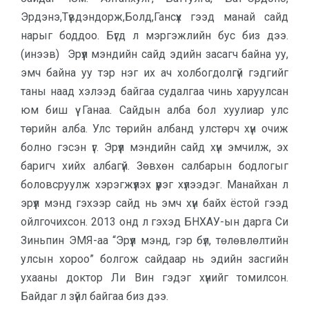
Эрдэнэ,Түвдэндорж,Болд,Гансүх гээд манай сайд
нарыг боддоо. Бүгд л мэргэжлийн бус биз дээ.
(инээв) Эрүүл мэндийн сайд эдийн засагч байна уу,
эмч байна уу тэр нэг их ач холбогдолгүй гэдгийг
таны наад хэлээд байгаа судалгаа чинь харуулсан
юм биш үү Ганаа. Сайдын алба бол хуулиар улс
төрийн алба. Улс төрийн албанд улстөрч хүн очиж
болно гэсэн үг. Эрүүл мэндийн сайд хүн эмчилж, эх
баригч хийх албагүй. Зөвхөн салбарын бодлогыг
боловсруулж хэрэгжүүлэх үүрэг хүлээдэг. Манайхан л
эрүүл мэнд гэхээр сайд нь эмч хүн байх ёстой гээд
ойлгочихсон. 2013 онд л гэхэд БНХАУ-ын дарга Си
Зиньпин ЭМЯ-аа “Эрүүл мэнд, гэр бүл, төлөвлөлтийн
улсын хороо” болгож сайдаар нь эдийн засгийн
ухааны доктор Ли Вин гэдэг хүнийг томилсон.
Байдаг л зүйл байгаа биз дээ.