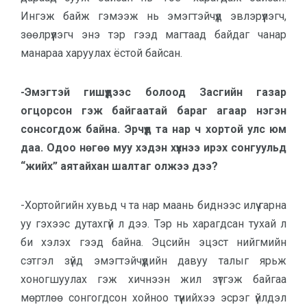
Ингэж байж гэмээж нь эмэгтэйчүүд эвлэрүүлэгч,
зөөлрүүлэгч энэ тэр гээд магтаад байдаг чанар
манараа харуулах ёстой байсан.
-Эмэгтэй гишүүдээс болоод Засгийн газар
огцорсон гэж байгаатай бараг агаар нэгэн
сонсогдож байна. Эрчүүд та нар ч хортой улс юм
даа. Одоо нөгөө муу хэдэн хүүхнээ ирэх сонгуульд
“жийх” аятайхан шалтаг олжээ дээ?
-Хортойгийн хувьд ч та нар маань биднээс илүү гарна
уу гэхээс дутахгүй л дээ. Тэр нь харагдсан тухай л
би хэлэх гээд байна. Эцсийн эцэст нийгмийн
сэтгэл зүйд эмэгтэйчүүдийн давуу талыг ярьж
хоногшуулах гэж хичнээн жил зүтгэж байгаа
мөртлөө сонгогдсон хойноо түүнийхээ эсрэг үйлдэл