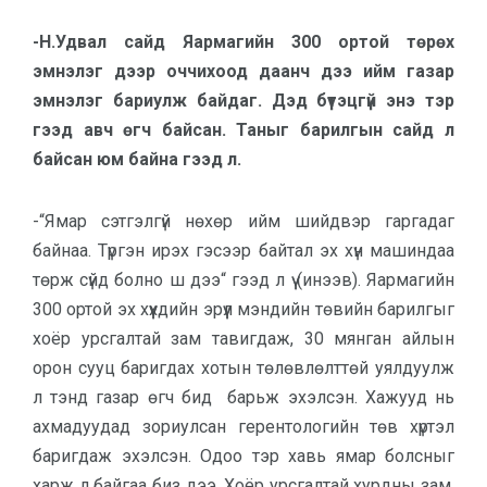
-Н.Удвал сайд Яармагийн 300 ортой төрөх
эмнэлэг дээр оччихоод даанч дээ ийм газар
эмнэлэг бариулж байдаг. Дэд бүтэцгүй энэ тэр
гээд авч өгч байсан. Таныг барилгын сайд л
байсан юм байна гээд л.
-“Ямар сэтгэлгүй нөхөр ийм шийдвэр гаргадаг
байнаа. Түргэн ирэх гэсээр байтал эх хүн машиндаа
төрж сүйд болно ш дээ“ гээд л үү (инээв). Яармагийн
300 ортой эх хүүхдийн эрүүл мэндийн төвийн барилгыг
хоёр урсгалтай зам тавигдаж, 30 мянган айлын
орон сууц баригдах хотын төлөвлөлттөй уялдуулж
л тэнд газар өгч бид барьж эхэлсэн. Хажууд нь
ахмадуудад зориулсан герентологийн төв хүртэл
баригдаж эхэлсэн. Одоо тэр хавь ямар болсныг
харж л байгаа биз дээ. Хоёр урсгалтай хурдны зам,