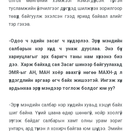
олгох мөнгөний хэмжээг нэмэгдүүлсэн. Түргэн
тусламжийн үйлчилгээг дүүргүүдэд шилжүүлэх зорилгоор
төвүүд байгуулж эхэлсэн гээд яриад байвал алийг
тэр гэхэв.
-Одоо ч эдийн засаг ч хүндэрлээ. Эрүүл мэндийн
салбарын нэр хүнд ч унаж дууслаа. Энэ бүх
хариуцлагыг эрх баригч таны нам хүлээнэ биз
дээ. Харж байхад сая Засаг шинээр байгуулахад
ЭМЯ-ыг АН, МАН хоёр авахгүй нөгөө МАХН-д л
үлдэгдлийн аргаар өгч байх жишээтэй. Ингэж хүн
ардынхаа эрүүл мэндээр тоглож болдог юм уу?
-Эрүүл мэндийн салбар нэр хүндийн хувьд хэцүү л байх
шиг байна. Үүний цаана өдөр шөнөгүй, нойр хоолгүй
зүтгэж байдаг салбарын хамт олны урам зориг
унтарч, ард түмэн л хохирч байгаа юм шүү дээ. Эмийн