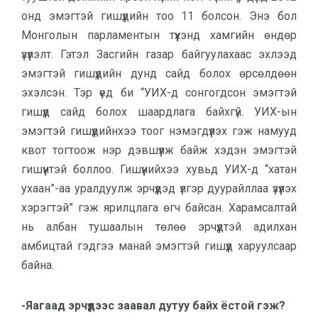
онд эмэгтэй гишүүдийн тоо 11 болсон. Энэ бол
Монголын парламентын түүхэнд хамгийн өндөр
үзүүлэлт. Гэтэл Засгийн газар байгуулахаас эхлээд
эмэгтэй гишүүдийн дунд сайд болох өрсөлдөөн
эхэлсэн. Тэр үед би “УИХ-д сонгогдсон эмэгтэй
гишүүд сайд болох шаардлага байхгүй. УИХ-ын
эмэгтэй гишүүдийнхээ тоог нэмэгдүүлэх гэж намууд
квот тогтоож нэр дэвшүүлж байж хэдэн эмэгтэй
гишүүнтэй боллоо. Гишүүнийхээ хувьд УИХ-д “хатан
ухаан”-аа уралдуулж эрчүүдэд үлгэр дуурайллаа үзүүлэх
хэрэгтэй” гэж ярилцлага өгч байсан. Харамсалтай
нь албан тушаалын төлөө эрчүүдтэй адилхан
амбицтай гэдгээ манай эмэгтэй гишүүд харуулсаар
байна.
-Яагаад эрчүүдээс заавал дутуу байх ёстой гэж?