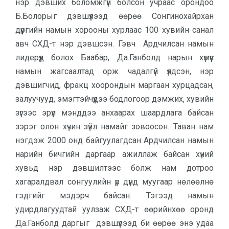
нэр дэвших боломжгүй болсон учраас орондоо
Б.Болорыг дэвшүүлээд өөрөө Сонгинохайрхан
дүүргийн намын хорооны хурлаас 100 хувийн санал
авч СХД-т нэр дэвшсэн. Гэвч Ардчилсан намын
лидерүүд болох Баабар, Да.Ганболд нарын хүмүүс
намын жагсаалтад орж чадалгүй үлдсэн, нэр
дэвшигчид, фракц хоорондын маргаан хурцадсан,
залуучууд, эмэгтэйчүүдээ бодлогоор дэмжих, хувийн
зүгээс эрүүл мэнддээ анхаарах шаардлага байсан
зэрэг олон хүчин зүйл намайг зовоосон. Таван нам
нэгдэж 2000 онд байгуулагдсан Ардчилсан намын
нарийн бичгийн даргаар ажиллаж байсан хүний
хувьд нэр дэвшилтээс болж нам дотроо
хагаралдвал сонгуулийн үр дүнд муугаар нөлөөлнө
гэдгийг мэдэрч байсан. Тэгээд намын
удирдлагуудтай уулзаж СХД-т өөрийнхөө оронд
Да.Ганболд даргыг дэвшүүлээд би өөрөө энэ удаа