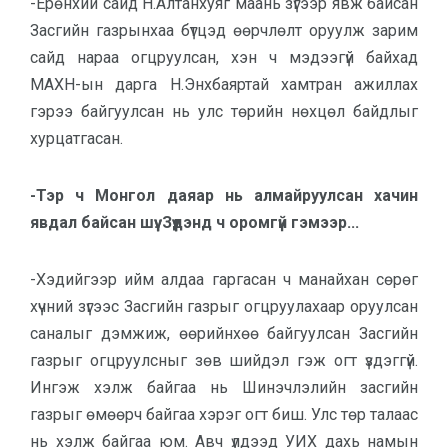
-Ерөнхий сайд Н.Алтанхуяг маань зүгээр явж байсан
Засгийн газрынхаа бүтцэд өөрчлөлт оруулж зарим
сайд нараа огцруулсан, хэн ч мэдээгүй байхад
МАХН-ын дарга Н.Энхбаяртай хамтран ажиллах
гэрээ байгуулсан нь улс төрийн нөхцөл байдлыг
хурцатгасан.
-Тэр ч Монгол даяар нь алмайруулсан хачин
явдал байсан шүү. Зүүдэнд ч оромгүй гэмээр...
-Хэдийгээр ийм алдаа гаргасан ч манайхан сөрөг
хүчний зүгээс Засгийн газрыг огцруулахаар оруулсан
саналыг дэмжиж, өөрийнхөө байгуулсан Засгийн
газрыг огцруулсныг зөв шийдэл гэж огт үздэггүй.
Ингэж хэлж байгаа нь Шинэчлэлийн засгийн
газрыг өмөөрч байгаа хэрэг огт биш. Улс төр талаас
нь хэлж байгаа юм. Авч үлдээд УИХ дахь намын