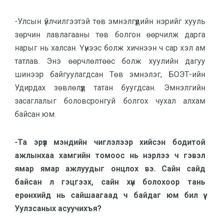
-Улсын үйлчилгээтэй төв эмнэлгүүдийн нэрийг хууль
зөрчин лавлагааны төв болгон өөрчилж дарга
нарыг нь халсан. Үүнээс болж хичнээн ч сар хэл ам
татлав. Энэ өөрчлөлтөөс болж хуулийн дагуу
шинээр байгуулагдсан Төв эмнэлэг, БОЭТ-ийн
Удирдах зөвлөлүүд татан буугдсан. Эмнэлгийн
засаглалыг боловсронгуй болгох чухал алхам
байсан юм.
-Та эрүүл мэндийн чиглэлээр хийсэн бодитой
ажлынхаа хамгийн томоос нь нэрлээ ч гэвэл
ямар ямар ажлуудыг онцлох вэ. Сайн сайд
байсан л гэцгээх, сайн хүн болохоор тань
ерөнхийд нь сайшаагаад ч байдаг юм бил үү.
Уулзсаных асуучихъя?