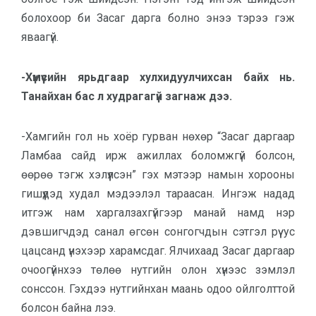
болохоор би Засаг дарга болно энээ тэрээ гэж
яваагүй.
-Хүмүүсийн ярьдгаар хулхидуулчихсан байх нь.
Танайхан бас л худрагагүй загнаж дээ.
-Хамгийн гол нь хоёр гурван нөхөр “Засаг даргаар
Ламбаа сайд ирж ажиллах боломжгүй болсон,
өөрөө тэгж хэлүүлсэн” гэх мэтээр намын хорооны
гишүүдэд худал мэдээлэл тараасан. Ингэж надад
итгэж нам харгалзахгүйгээр манай намд нэр
дэвшигчдэд санал өгсөн сонгогчдын сэтгэл рүү ус
цацсанд үнэхээр харамсдаг. Ялчихаад Засаг даргаар
очоогүйнхээ төлөө нутгийн олон хүнээс зэмлэл
сонссон. Гэхдээ нутгийнхан маань одоо ойлголттой
болсон байна лээ.