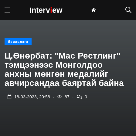
Interv
i
ew
Ярилцлага
Ц.Өнөрбат: "Мас Рестлинг"
тэмцээнээс Монголдоо
анхны мөнгөн медалийг
авчирсандаа баяртай байна
.
.
18-03-2023, 20:58
87
0