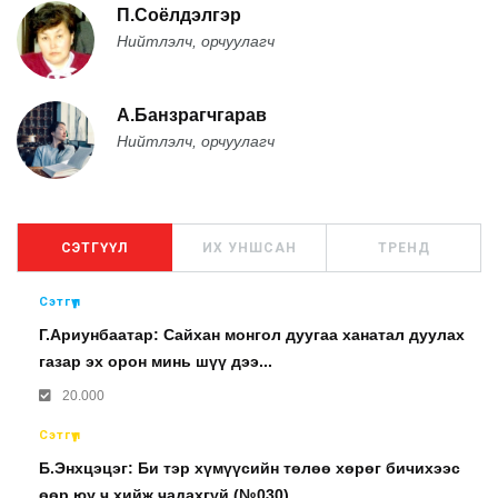
П.Соёлдэлгэр
Нийтлэлч, орчуулагч
А.Банзрагчгарав
Нийтлэлч, орчуулагч
СЭТГҮҮЛ
ИХ УНШСАН
ТРЕНД
Сэтгүүл
Г.Ариунбаатар: Сайхан монгол дуугаа ханатал дуулах
газар эх орон минь шүү дээ...
20.000
Сэтгүүл
Б.Энхцэцэг: Би тэр хүмүүсийн төлөө хөрөг бичихээс
өөр юу ч хийж чадахгүй (№030)...