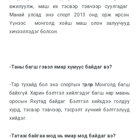
ажилуулж, маш их тэсвэр тэвчээр суулгадаг.
Манай улсад энэ спорт 2013 онд орж ирсэн.
Үүнээс монголд хойш маш олон залуучууд
хичээллэдэг болсон.
-Таны багш гэвэл ямар хүмүүс байдаг вэ?
-Тэр тухайд бол энэ спортын төрлөөр Монголд багш
байхгүй. Харин бэлтгэл хийлгэдэг багш нар маань
оросын Якутад байдаг. Бэлтгэл хийхдээ голдуу
хурд, тэсвэр тэвчээр, тэсрэлт хүчний бэлтгэлүүд
хийдэг.
-Татаж байгаа мод нь ямар мод байдаг вэ?