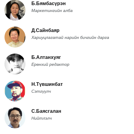
Б.Бямбасүрэн
Маркетингийн алба
Д.Сайнбаяр
Хариуцлагатай нарийн бичгийн дарга
Б.Алтанхуяг
Ерөнхий редактор
Н.Түвшинбат
Сэтгүүлч
С.Баясгалан
Нийтлэлч