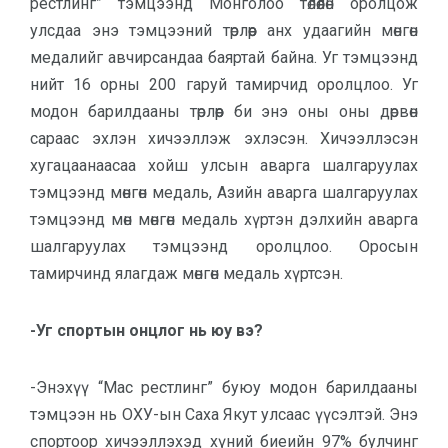
рестлинг” тэмцээнд Монголоо төлөөлөн оролцож
улсдаа энэ тэмцээний төрлөөр анх удаагийн мөнгөн
медалийг авчирсандаа баяртай байна. Уг тэмцээнд
нийт 16 орны 200 гаруй тамирчид оролцлоо. Уг
модон барилдааны төрлөөр би энэ оны оны дөрвөн
сараас эхлэн хичээллэж эхлэсэн. Хичээллэсэн
хугацаанаасаа хойш улсын аварга шалгаруулах
тэмцээнд мөнгөн медаль, Азийн аварга шалгаруулах
тэмцээнд мөн мөнгөн медаль хүртэн дэлхийн аварга
шалгаруулах тэмцээнд оролцлоо. Оросын
тамирчинд ялагдаж мөнгөн медаль хүртсэн.
-Уг спортын онцлог нь юу вэ?
-Энэхүү “Мас рестлинг” буюу модон барилдааны
тэмцээн нь ОХУ-ын Саха Якут улсаас үүсэлтэй. Энэ
спортоор хичээллэхэд хүний биеийн 97% булчинг