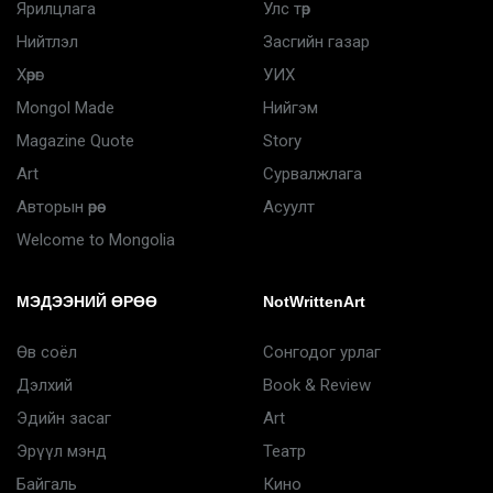
Ярилцлага
Улс төр
Нийтлэл
Засгийн газар
Хөрөг
УИХ
Mongol Made
Нийгэм
Magazine Quote
Story
Art
Сурвалжлага
Авторын өрөө
Асуулт
Welcome to Mongolia
МЭДЭЭНИЙ ӨРӨӨ
NotWrittenArt
Өв соёл
Сонгодог урлаг
Дэлхий
Book & Review
Эдийн засаг
Art
Эрүүл мэнд
Театр
Байгаль
Кино