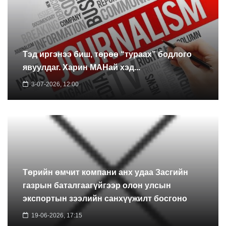
Тэд иргэнээ биш, төрөө “тураах” бодлого
явуулдаг. Харин МАНай хэд...
3-07-2026, 12:00
Төрийн өмчит компани анх удаа Засгийн
газрын баталгаагүйгээр олон улсын
экспортын зээлийн санхүүжилт босгоно
19-06-2026, 17:15