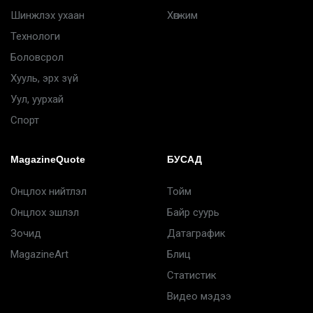
Шинжлэх ухаан
Хөгжим
Технологи
Боловсрол
Хууль, эрх зүй
Уул, уурхай
Спорт
MagazineQuote
БУСАД
Онцлох нийтлэл
Тойм
Онцлох эшлэл
Байр суурь
Зочид
Датаграфик
MagazineArt
Блиц
Статистик
Видео мэдээ