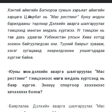
Хэнтий аймгийн Батноров сумын харьяат аймгийн
харцага Ц.Өнөрбат нь “Мас рестлинг” буюу модон
барилдааны төрлөөр Дэлхийн аварга шалгаруулах
тэмцээнд мөнгөн медаль хүртжээ. Уг тэмцээн нь
тав дахь удаагаа Узбекистан улсын Хива хотод
зохион байгуулагдсан юм. Түүний баярыг хувааж,
хэсэг хугацаанд хөөрөлдсөнөө уншигчдадаа
хүргэж байна.
-Юуны өмнө дэлхийн аварга шалгаруулах “Мас
рестлинг” тэмцээнээс мөнгөн медаль хүртсэнд нь
баяр хүргэе. Энэхүү спортоор хэзээнээс
хичээллэх болов?
-Баярлалаа. Дэлхийн аварга шалгаруулах “Мас