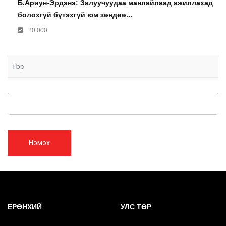
Б.Ариун-Эрдэнэ: Залуучуудаа манлайлаад ажиллахад
болохгүй бүтэхгүй юм зөндөө...
20.000
Нэмэх
ЕРӨНХИЙ
УЛС ТӨР