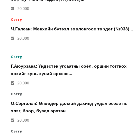
20.000
Сэтгүүл
Ч.Галсан: Мөнхийн бүтээл зовлонгоос төрдөг (№033)...
20.000
Сэтгүүл
Г.Аюурзана: Үндэстэн угсаатны соёл, оршин тогтнох
эрхийг хувь хүний эрхээс...
20.000
Сэтгүүл
О.Сэргэлэн: Өнөөдөр дэлхий дахинд үүдэл эсээс нь
элэг, бөөр, бусад эрхтэн...
20.000
Сэтгүүл