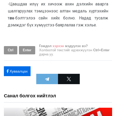
-Цаашдаа илүү их хичээж ахин дэлхийн аварга
шалгаруулах тэмцээнээс алтан медаль хүртэхийн
төлөө бэлтгэлээ сайн хийх болно. Надад тусалж
дэмждэг бүх хүмүүстээ баярлалаа гэж хэлье.
Гомдол
хэрхэн
мэдүүлэх вэ?
Ctrl
Enter
Холбоотой текстийг идэвхжүүлэн
Ctrl+Enter
дарна уу.
Хуваалцах
Санал болгох нийтлэл