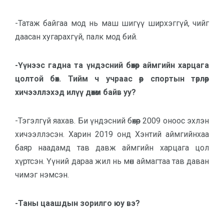
-Татаж байгаа мод нь маш шигүү ширхэггүй, чийг
даасан хугарахгүй, палк мод бий.
-Үүнээс гадна та үндэсний бөхөөр аймгийн харцага
цолтой бөх. Тийм ч учраас өөр спортын төрлөөр
хичээллэхэд илүү дөхөм байв уу?
-Тэгэлгүй яахав. Би үндэсний бөхөөр 2009 оноос эхлэн
хичээллэсэн. Харин 2019 онд Хэнтий аймгийнхаа
баяр наадамд тав давж аймгийн харцага цол
хүртсэн. Үүний дараа жил нь мөн аймагтаа тав даван
чимэг нэмсэн.
-Таны цаашдын зорилго юу вэ?