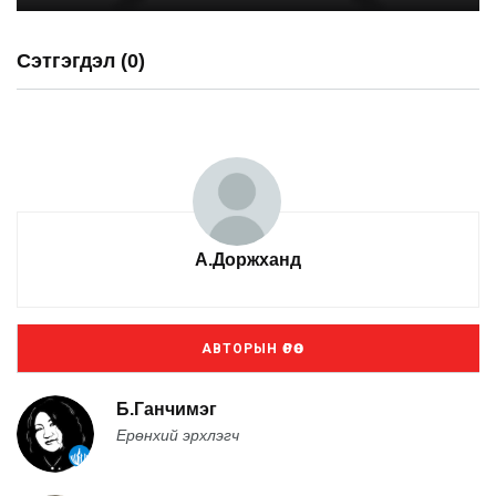
Сэтгэгдэл (0)
А.Доржханд
АВТОРЫН ӨРӨӨ
Б.Ганчимэг
Ерөнхий эрхлэгч