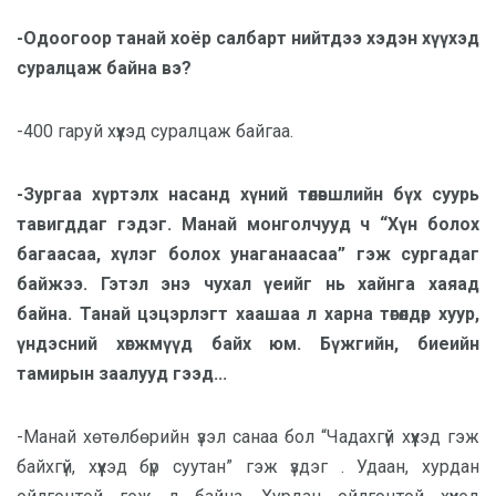
-Одоогоор танай хоёр салбарт нийтдээ хэдэн хүүхэд
суралцаж байна вэ?
-400 гаруй хүүхэд суралцаж байгаа.
-Зургаа хүртэлх насанд хүний төлөвшлийн бүх суурь
тавигддаг гэдэг. Манай монголчууд ч “Хүн болох
багаасаа, хүлэг болох унаганаасаа” гэж сургадаг
байжээ. Гэтэл энэ чухал үеийг нь хайнга хаяад
байна. Танай цэцэрлэгт хаашаа л харна төгөлдөр хуур,
үндэсний хөгжмүүд байх юм. Бүжгийн, биеийн
тамирын заалууд гээд...
-Манай хөтөлбөрийн үзэл санаа бол “Чадахгүй хүүхэд гэж
байхгүй, хүүхэд бүр суутан” гэж үздэг . Удаан, хурдан