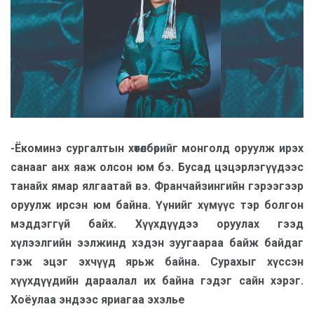
-Ёкоминэ сургалтын хөтөлбөрийг монголд оруулж ирэх
санааг анх яаж олсон юм бэ. Бусад цэцэрлэгүүдээс
танайх ямар ялгаатай вэ. Франчайзингийн гэрээгээр
оруулж ирсэн юм байна. Үүнийг хүмүүс тэр болгон
мэддэггүй байх. Хүүхдүүдээ оруулах гээд
хүлээлгийн ээлжинд хэдэн зуугаараа байж байдаг
гэж эцэг эхчүүд ярьж байна. Сурахыг хүссэн
хүүхдүүдийн дараалал их байна гэдэг сайн хэрэг.
Хоёулаа эндээс яриагаа эхэлье