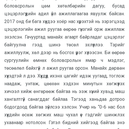
боловсролын цөм хөтөлбөрийн дагуу, бусад
цэцэрлэгүүдийн адил үйл ажиллагаагаа явуулж байсан.
2017 онд би бага хүүхдээ хоёр нас хүрэхтэй нь зэрэгцээд
цэцэрлэгийн ажил руугаа өөрөө гүнзгий орж ажиллаж
эхэлсэн. Гачууртад манайх агаарт байрладаг цэцэрлэг
байгуулна гээд шинэ төсөл эхлүүллээ. Тэрийг
ажиллуулж, хөл дээр нь босгох үүрэг хүлээсэн. Би өөрөө
сургуулийн өмнөх боловсролын ямар ч мэдлэг,
төсөөлөл байхгүй л ажил руугаа орсон. Манайх дөрвөн
хүүхэдтэй л дээ. Хүүхдүүд ихэнх цагийг идэж уугаад, тоглож
наадаж, унтаж, цөөхөн хэдхэн минутын хөгжүүлэх
хичээл хийж өнгөрөөж байгаа нь ээж хүний хувьд маш
хангалтгүй санагддаг байлаа. Тэгээд ханьдаа дотроо
бодогдоод байгаа зүйлсээ хэлсэн. Учир нь “0-6 нас бол
хүүхдийн өсөж хөгжих маш чухал үе гэдгийг шинжлэх
ухаанаар нотолсон. Гэтэл бидний хийгээд байгаа энэ