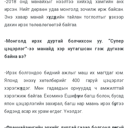
-2018 онд манайхыг нээлтээ хийхэд хамгийн анх
ирсэн. Нийт дөрвөн удаа монголд зочилж ирж байсан.
Энэ хавар манай хүүхдүүдийн тайлан тоглолтыг үзэхээр
дахин ирэх төлөвлөгөөтэй байгаа.
-Монголд ирэх дуртай болчихсон уу. “Супер
цэцэрлэг”-ээ манайд хэр нутагшсан гэж дүгнэж
байна вэ?
-Ирэх болгондоо бидний ажлыг маш их магтдаг юм.
Японд энэхүү хөтөлбөрийг 400 гаруй цэцэрлэг
хэрэгжүүлдэг. Мөн гадаадын орнуудад ч амжилттай
хэрэгжиж байгаа. Ёкоминэ Ёшифүми багш болон, бусад
япон цэцэрлэгийн захирал, багш нар маань ирэх бүртээ
бидэнд асар их урам өгдөг. Үнэлдэг.
-Франчайзингийн эрхийг дуртай газар болгонд өгөхгүй