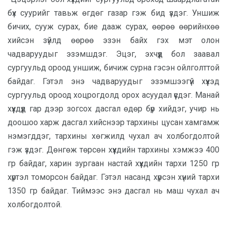
бүх суурийг тавьж өгдөг газар гэж бид үздэг. Уншиж
бичих, сууж сурах, бие дааж сурах, өөрөө өөрийнхөө
хийсэн зүйлд өөрөө эзэн байх гэх мэт олон
чадваруудыг эзэмшдэг. Эцэг, эхчүүд бол заавал
сургуульд ороод уншиж, бичиж сурна гэсэн ойлголттой
байдаг. Гэтэл энэ чадваруудыг эзэмшээгүй хүүхэд
сургуульд ороод хоцрогдолд орох асуудал үүсдэг. Манай
хүүхдүүд гар дээр зогсох дасгал өдөр бүр хийдэг, учир нь
доошоо харж дасгал хийснээр тархины цусан хамгамж
нэмэгддэг, тархины хөгжилд чухал ач холбогдолтой
гэж үздэг. Дөнгөж төрсөн хүүхдийн тархины хэмжээ 400
гр байдаг, харин зургаан настай хүүхдийн тархи 1250 гр
хүртэл томорсон байдаг. Гэтэл насанд хүрсэн хүний тархи
1350 гр байдаг. Тиймээс энэ дасгал нь маш чухал ач
холбогдолтой.