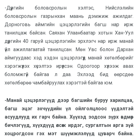
-Дүүргийн боловсролын хэлтэс, Нийслэлийн
боловсролын газрынхан маань дэмжиж ажилдаг.
Дорноговь аймгийн цэцэрлэгийн багш нар ирж
танилцаж байсан. Саяхан Улаанбаатар хотын Хан-Уул
дүүргийн 40 гаруй цэцэрлэгийн эрхлэгч нар ирж манай
үйл ажиллагаатай танилцсан. Мөн Увс болон Дархан
аймгуудаас хэд хэдэн цэцэрлэгүүд манай хөтөлбөрийг
хэрэгжүүлэх хүсэлтээ ирүүлсэн. Одоогоор хүлээж авах
боломжгүй байгаа л даа. Эхлээд бид өөрсдөө
хөтөлбөрөө чамбайруулах хэрэгтэй байгаа юм.
-Манай цэцэрлэгүүд дээр багшийн буруу харилцаа,
багш эцэг эхчүүдийн үл ойлголцлоос үүдэлтэй
асуудлууд их гарч байна. Хүүхэд зодсон зүрх өвдмөөр
бичлэгүүд, хүүхдүүд өлсөж ирдэг, сургалтын арга зүй
хоцрогдсон гэх мэт шүүмжлэлүүд цуварч байна.