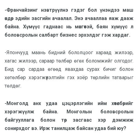
-Франчайзинг нэвтрүүлнэ гэдэг бол үнэндээ маш
өндөр эдийн засгийн ачаалал. Энэ ачааллаа яаж дааж
байна. Хүмүүс гаднаас нь мөнгөтэй, баян хүмүүс л
боловсролын салбарт бизнес эрхэлдэг гэж хардаг.
-Япончууд маань бидний бололцоог хараад жилээр,
хагас жилээр, сараар төлбөр өгөх боломжийг олгодог.
Бид сар сардаа өгөөд явахдаа сурах бичиг болон
хөтөлбөр хэрэгжүүлэлтийн гэх хоёр төрлийн татварыг
төлдөг.
-Монголд анх удаа цэцэрлэгийн ийм хөтөлбөрийг
хэрэгжүүлж байна. Монголын боловсролын
байгууллага болон төр засгаас хэр дэмжиж
сонирхдог вэ. Ирж танилцаж байсан удаа бий юу?