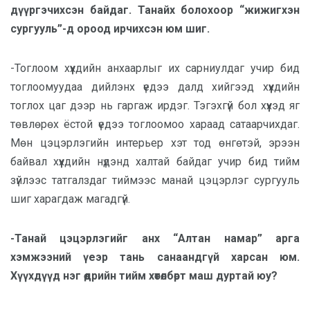
дүүргэчихсэн байдаг. Танайх болохоор “жижигхэн
сургууль”-д ороод ирчихсэн юм шиг.
-Тоглоом хүүхдийн анхаарлыг их сарниулдаг учир бид
тоглоомуудаа дийлэнх үедээ далд хийгээд хүүхдийн
тоглох цаг дээр нь гаргаж ирдэг. Тэгэхгүй бол хүүхэд яг
төвлөрөх ёстой үедээ тоглоомоо хараад сатаарчихдаг.
Мөн цэцэрлэгийн интерьер хэт тод өнгөтэй, эрээн
байвал хүүхдийн нүдэнд халтай байдаг учир бид тийм
зүйлээс татгалздаг тиймээс манай цэцэрлэг сургууль
шиг харагдаж магадгүй.
-Танай цэцэрлэгийг анх “Алтан намар” арга
хэмжээний үеэр тань санаандгүй харсан юм.
Хүүхдүүд нэг өдрийн тийм хөтөлбөрт маш дуртай юу?