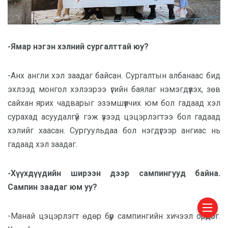
-Ямар нэгэн хэлний сургалттай юу?
-Анх англи хэл заадаг байсан. Сургалтын албанаас бид
эхлээд монгол хэлээрээ үгийн баялаг нэмэгдүүлэх, зөв
сайхан ярих чадварыг эзэмшүүлчих юм бол гадаад хэл
сурахад асуудалгүй гэж үзээд цэцэрлэгтээ бол гадаад
хэлийг хаасан. Сургуульдаа бол нэгдүгээр ангиас нь
гадаад хэл заадаг.
-Хүүхдүүдийн ширээн дээр сампингууд байна.
Сампин заадаг юм уу?
-Манай цэцэрлэгт өдөр бүр сампингийн хичээл ордог.