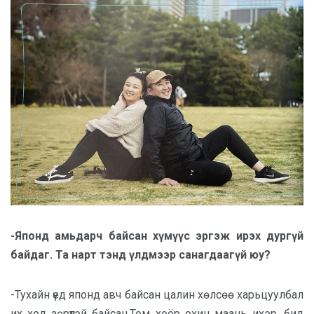
-Японд амьдарч байсан хүмүүс эргэж ирэх дургүй
байдаг. Та нарт тэнд үлдмээр санагдаагүй юу?
-Тухайн үед японд авч байсан цалин хөлсөө харьцуулбал
их хол зөрүүтэй байсан.Том хоёр охин маань ихэр, бид