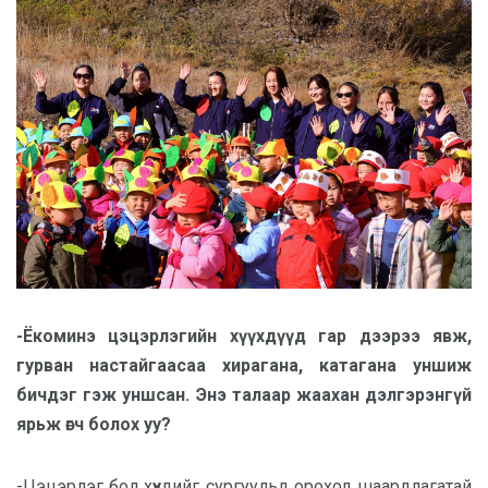
-Ёкоминэ цэцэрлэгийн хүүхдүүд гар дээрээ явж,
гурван настайгаасаа хирагана, катагана уншиж
бичдэг гэж уншсан. Энэ талаар жаахан дэлгэрэнгүй
ярьж өгч болох уу?
-Цэцэрлэг бол хүүхдийг сургуульд ороход шаардлагатай