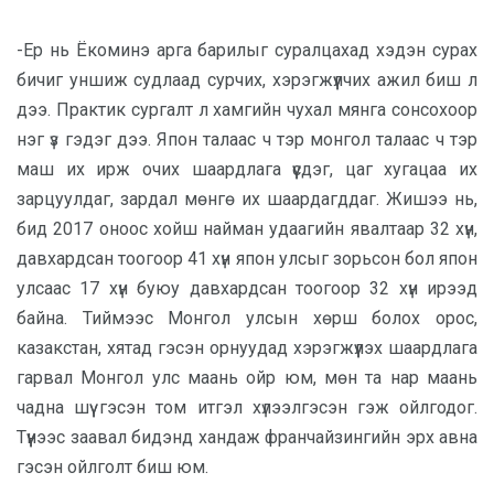
-Ер нь Ёкоминэ арга барилыг суралцахад хэдэн сурах
бичиг уншиж судлаад сурчих, хэрэгжүүлчих ажил биш л
дээ. Практик сургалт л хамгийн чухал мянга сонсохоор
нэг үз гэдэг дээ. Япон талаас ч тэр монгол талаас ч тэр
маш их ирж очих шаардлага үүсдэг, цаг хугацаа их
зарцуулдаг, зардал мөнгө их шаардагддаг. Жишээ нь,
бид 2017 оноос хойш найман удаагийн явалтаар 32 хүн,
давхардсан тоогоор 41 хүн япон улсыг зорьсон бол япон
улсаас 17 хүн буюу давхардсан тоогоор 32 хүн ирээд
байна. Тиймээс Монгол улсын хөрш болох орос,
казакстан, хятад гэсэн орнуудад хэрэгжүүлэх шаардлага
гарвал Монгол улс маань ойр юм, мөн та нар маань
чадна шүү гэсэн том итгэл хүлээлгэсэн гэж ойлгодог.
Түүнээс заавал бидэнд хандаж франчайзингийн эрх авна
гэсэн ойлголт биш юм.