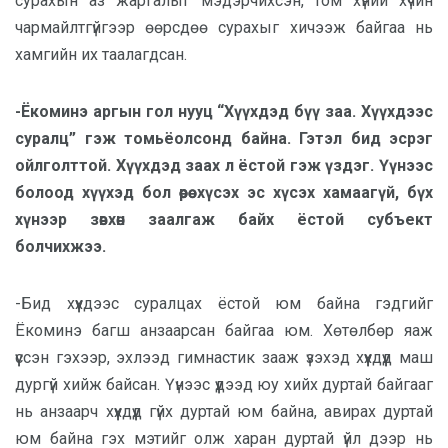
сурахын аз жаргалыг мэдэрчихсэн, том хүний хүчин
чармайлтгүйгээр өөрсдөө сурахыг хичээж байгаа нь
хамгийн их таалагдсан.
-Ёкоминэ аргын гол нууц “Хүүхдэд бүү заа. Хүүхдээс
суралц” гэж томьёолсонд байна. Гэтэл бид эсрэг
ойлголттой. Хүүхдэд заах л ёстой гэж үздэг. Үүнээс
болоод хүүхэд бол өөрөө хүсэх эс хүсэх хамаагүй, бүх
хүнээр зөвхөн заалгаж байх ёстой субъект
болчихжээ.
-Бид хүүхдээс суралцах ёстой юм байна гэдгийг
Ёкоминэ багш анзаарсан байгаа юм. Хөтөлбөр яаж
үүссэн гэхээр, эхлээд гимнастик зааж үзэхэд хүүхдүүд маш
дургүй хийж байсан. Үүнээс үүдээд юу хийх дуртай байгааг
нь анзаарч хүүхдүүд гүйх дуртай юм байна, авирах дуртай
юм байна гэх мэтийг олж харан дуртай үйл дээр нь