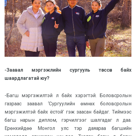
-Заавал мэргэжлийн сургууль төгссөн байх
шаардлагатай юу?
-Багш мэргэжилтэй л байх хэрэгтэй. Боловсролын
газраас заавал ‘Сургуулийн өмнөх боловсролын
мэргэжилтэй байх ёстой’ гэж заасан байдаг. Тиймээс
багш нарын диплом, гэрчилгээг шалгадаг л даа.
Ерөнхийдөө Монгол улс тэр даяараа багшийн