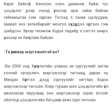
бараг байхгүй. Хичнээн олон дамжиж байж тус
цэцэрлэг дээр очоод үнэхээр эрж хайж байсан
гайхамшгаа олж харсан. Тэгээд л санаа шулуудаж,
заавал энэ хөтөлбөрийг монгол хүүхдүүддээ хүргэнэ гэж
шийдсэн. Зүгээр төсөөлж бодох төдийд л сэтгэл хөөрч,
үнэхээр их баярлаж байсан.
-Та өөрөө ямар мэргэжилтэй вэ?
-Би 2006 онд Хүмүүнлэгийн ухааны их сургуулийг англи
хэлний орчуулагч мэргэжлээр төгсөөд, дараа нь
Мандах бүртгэл дээд сургуулийг нягтлан бодох
мэргэжлээр төгссөн. Хоёр гурван жил цэцэрлэгийн үйл
ажиллагаа явуулаад энэ мэргэжлээр сурах ёстойг
ойлгоод цэцэрлэгийн багшаар ахин сурч төгссөн.