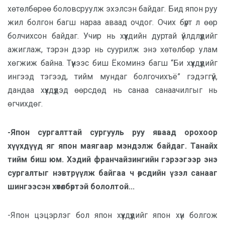
хөтөлбөрөө боловсруулж эхэлсэн байдаг. Бид япон руу
жил болгон багш нараа аваад очдог. Очих бүрт л өөр
болчихсон байдаг. Учир нь хүүхдийн дуртай үйлдлүүдийг
ажиглаж, тэрэн дээр нь суурилж энэ хөтөлбөр улам
хөгжиж байна. Түүнээс биш Ёкоминэ багш “Би хүүхдүүдийг
ингээд тэгээд, тийм мундаг болгочихъё” гэдэггүй,
дандаа хүүхдүүдэд өөрсдөд нь санаа санаачилгыг нь
өгчихдөг.
-Япон сургалттай сургууль руу яваад орохоор
хүүхдүүд яг япон маягаар мэндэлж байдаг. Танайх
тийм биш юм. Хэдий франчайзингийн гэрээгээр энэ
сургалтыг нэвтрүүлж байгаа ч өөрсдийн үзэл санааг
шингээсэн хөтөлбөртэй бололтой...
-Япон цэцэрлэг бол япон хүүхдүүдийг япон хүн болгож