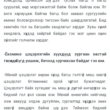
хомсдолд орчихсон шүү дээ. Туслах багш л багш
суурьтай, өөр мэргэжилтэй байж болж байгаа юм. Яг
анги хариуцаж байгаа багш бол заавал сургуулийн
өмнөх боловсролоор төгссөн байх шаардлагатай. Бид
хамгийн гол нь багшийн хандлагыг хардаг. Хувь хүний
хандлага, хүүхдэд хайртай байдал гэх мэт цөөн хүчин
зүйлсийг голчилж хардаг.
-Ёкоминэ цэцэрлэгийн хүүхдүүд зургаан настай
төгсөхдөө бүгд уншиж, бичээд сурчихсан байдаг гэх юм.
-Манай цэцэрлэг өөрөө хүүхэд багш гэлтгүй маш завгүй
цэцэрлэг. Өглөөнөөс орой хүртэл бужигнадаг.
Цэцэрлэгт байх хугацааг нь маш үр дүнтэй өнгөрүүлэх нь
бидний гол үзэл санаа юм. Манай өнөөгийн нийгэмд
ээж аавууд элдэв дугуйлан, сургалтад хүүхдүүдээ зөөх
завгүй амьдарч байна шүү дээ. Тиймээс бидний