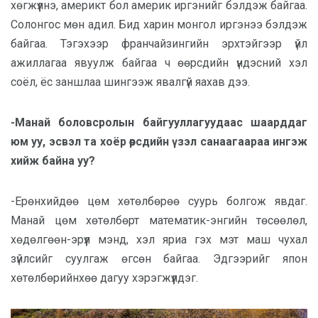
хөгжүүлнэ, америкт бол америк иргэнийг бэлдэж байгаа.
Солонгос мөн адил. Бид харин монгол иргэнээ бэлдэж
байгаа. Тэгэхээр франчайзингийн эрхтэйгээр үйл
ажиллагаа явуулж байгаа ч өөрсдийн үндэсний хэл
соёл, ёс заншлаа шингээж явалгүй яахав дээ.
-Манай боловсролын байгууллагуудаас шаарддаг
юм уу, эсвэл та хоёр өөрсдийн үзэл санаагаараа ингэж
хийж байна уу?
-Ерөнхийдөө цөм хөтөлбөрөө суурь болгож явдаг.
Манай цөм хөтөлбөрт математик-энгийн төсөөлөл,
хөдөлгөөн-эрүүл мэнд, хэл яриа гэх мэт маш чухал
зүйлсийг суулгаж өгсөн байгаа. Эдгээрийг япон
хөтөлбөрийнхөө дагуу хэрэгжүүлдэг.