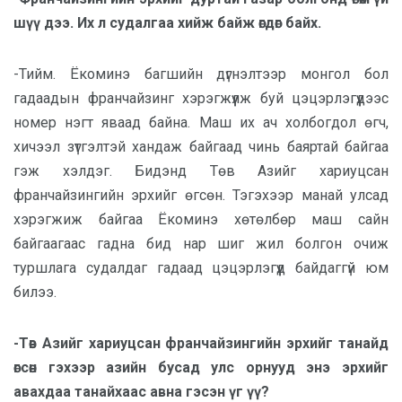
шүү дээ. Их л судалгаа хийж байж өгдөг байх.
-Тийм. Ёкоминэ багшийн дүгнэлтээр монгол бол
гадаадын франчайзинг хэрэгжүүлж буй цэцэрлэгүүдээс
номер нэгт яваад байна. Маш их ач холбогдол өгч,
хичээл зүтгэлтэй хандаж байгаад чинь баяртай байгаа
гэж хэлдэг. Бидэнд Төв Азийг хариуцсан
франчайзингийн эрхийг өгсөн. Тэгэхээр манай улсад
хэрэгжиж байгаа Ёкоминэ хөтөлбөр маш сайн
байгаагаас гадна бид нар шиг жил болгон очиж
туршлага судалдаг гадаад цэцэрлэгүүд байдаггүй юм
билээ.
-Төв Азийг хариуцсан франчайзингийн эрхийг танайд
өгсөн гэхээр азийн бусад улс орнууд энэ эрхийг
авахдаа танайхаас авна гэсэн үг үү?