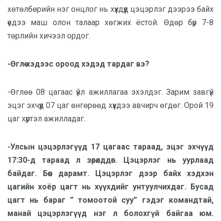
хөтөлбөрийн нэг онцлог нь хүүхдүүд цэцэрлэг дээрээ байх
үедээ маш олон талаар хөгжих ёстой. Өдөр бүр 7-8
төрлийн хичээл ордог.
-Өглөө хэдээс ороод хэдэд тардаг вэ?
-Өглөө 08 цагаас үйл ажиллагаа эхэлдэг. Зарим завгүй
эцэг эхчүүд 07 цаг өнгөрөөд хүүхдээ авчирч өгдөг. Орой 19
цаг хүртэл ажилладаг.
-Улсын цэцэрлэгүүд 17 цагаас тараад, эцэг эхчүүд
17:30-д тараад л зөрөлддөг. Цэцэрлэг нь уурлаад
байдаг. Бөөн дарамт. Цэцэрлэг дээр байх хэдхэн
цагийн хоёр цагт нь хүүхдийг унтуулчихдаг. Бусад
цагт нь бараг ” томоотой суу” гэдэг командтай,
манай цэцэрлэгүүд нэг л болохгүй байгаа юм.