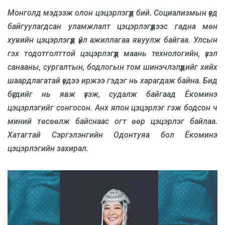
Монголд мэдээж олон цэцэрлэгүүд бий. Социализмын үед
байгуулагдсан уламжлалт цэцэрлэгүүдээс гадна мөн
хувийн цэцэрлэгүүд үйл ажиллагаа явуулж байгаа. Улсын
гэх тодотголттой цэцэрлэгүүд маань технологийн, үзэл
санааны, сургалтын, бодлогын том шинэчлэлүүдийг хийх
шаардлагатай үедээ иржээ гэдэг нь харагдаж байна. Бид
бүгдийг нь явж үзэж, судалж байгаад Ёкоминэ
цэцэрлэгийг сонгосон. Анх япон цэцэрлэг гэж бодсон ч
миний төсөөлж байснаас огт өөр цэцэрлэг байлаа.
Хатагтай Сэргэлэнгийн Одонтуяа бол Ёкоминэ
цэцэрлэгийн захирал.