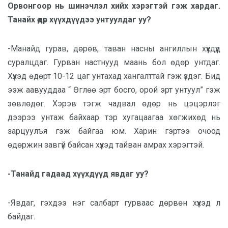
Орвонгоор нь шинэчлэл хийх хэрэгтэй гэж хардаг.
Танайх өдөр хүүхдүүдээ унтуулдаг уу?
-Манайд гурав, дөрөв, таван насны ангиллын хүүхдүүд
суралцдаг. Гурван настнууд маань бол өдөр унтдаг.
Хүүхэд өдөрт 10-12 цаг унтахад хангалттай гэж үздэг. Бид
ээж аавууддаа “ Өглөө эрт босго, орой эрт унтуул” гэж
зөвлөдөг. Хэрэв тэгж чадвал өдөр нь цэцэрлэг
дээрээ унтаж байхаар тэр хугацаагаа хөгжихөд нь
зарцуулъя гэж байгаа юм. Харин гэртээ очоод
өдөржин завгүй байсан хүүхэд тайван амрах хэрэгтэй.
-Танайд гадаад хүүхдүүд явдаг уу?
-Явдаг, гэхдээ нэг салбарт гурваас дөрвөн хүүхэд л
байдаг.