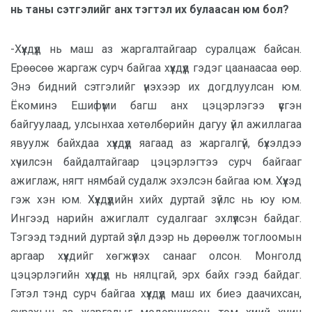
нь таны сэтгэлийг анх тэгтэл их булаасан юм бол?
-Хүүхдүүд нь маш аз жаргалтайгаар суралцаж байсан.
Ерөөсөө жаргаж сурч байгаа хүүхдүүд гэдэг цаанаасаа өөр.
Энэ бидний сэтгэлийг үнэхээр их догдлуулсан юм.
Ёкоминэ Ешифүми багш анх цэцэрлэгээ үүсгэн
байгуулаад, улсынхаа хөтөлбөрийн дагуу үйл ажиллагаа
явуулж байхдаа хүүхдүүд яагаад аз жаргалгүй, бүхэлдээ
хүчилсэн байдалтайгаар цэцэрлэгтээ сурч байгааг
ажиглаж, нягт нямбай судалж эхэлсэн байгаа юм. Хүүхэд
гэж хэн юм. Хүүхдүүдийн хийх дуртай зүйлс нь юу юм.
Ингээд нарийн ажиглалт судалгааг эхлүүлсэн байдаг.
Тэгээд тэдний дуртай зүйл дээр нь дөрөөлж тоглоомын
аргаар хүүхдийг хөгжүүлэх санааг олсон. Монголд
цэцэрлэгийн хүүхдүүд нь нялцгай, эрх байх гээд байдаг.
Гэтэл тэнд сурч байгаа хүүхдүүд маш их биеэ даачихсан,