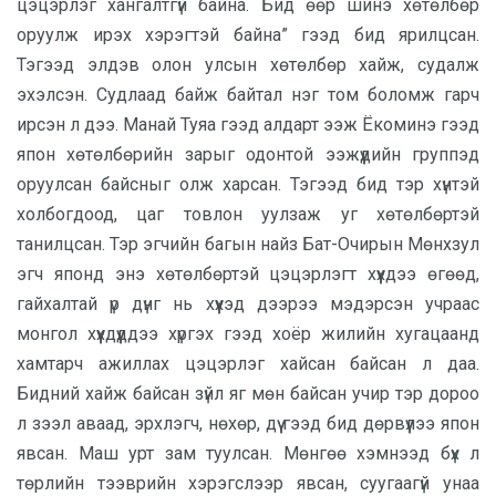
цэцэрлэг хангалтгүй байна. Бид өөр шинэ хөтөлбөр
оруулж ирэх хэрэгтэй байна” гээд бид ярилцсан.
Тэгээд элдэв олон улсын хөтөлбөр хайж, судалж
эхэлсэн. Судлаад байж байтал нэг том боломж гарч
ирсэн л дээ. Манай Туяа гээд алдарт ээж Ёкоминэ гээд
япон хөтөлбөрийн зарыг одонтой ээжүүдийн группэд
оруулсан байсныг олж харсан. Тэгээд бид тэр хүнтэй
холбогдоод, цаг товлон уулзаж уг хөтөлбөртэй
танилцсан. Тэр эгчийн багын найз Бат-Очирын Мөнхзул
эгч японд энэ хөтөлбөртэй цэцэрлэгт хүүхдээ өгөөд,
гайхалтай үр дүнг нь хүүхэд дээрээ мэдэрсэн учраас
монгол хүүхдүүддээ хүргэх гээд хоёр жилийн хугацаанд
хамтарч ажиллах цэцэрлэг хайсан байсан л даа.
Бидний хайж байсан зүйл яг мөн байсан учир тэр дороо
л зээл аваад, эрхлэгч, нөхөр, дүү гээд бид дөрвүүлээ япон
явсан. Маш урт зам туулсан. Мөнгөө хэмнээд бүх л
төрлийн тээврийн хэрэгслээр явсан, суугаагүй унаа