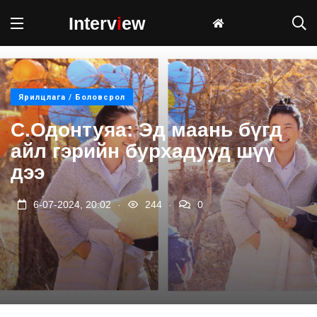
Interv
i
ew
Ярилцлага / Боловсрол
С.Одонтуяа: Эд маань бүгд
айл гэрийн бурхадууд шүү
дээ
.
.
6-07-2024, 20:02
244
0