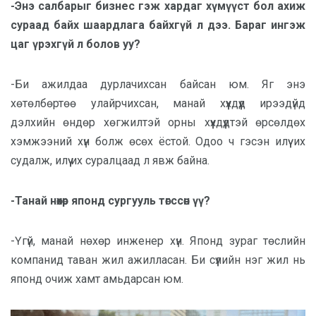
-Энэ салбарыг бизнес гэж хардаг хүмүүст бол ахиж
сураад байх шаардлага байхгүй л дээ. Бараг ингэж
цаг үрэхгүй л болов уу?
-Би ажилдаа дурлачихсан байсан юм. Яг энэ
хөтөлбөртөө улайрчихсан, манай хүүхдүүд ирээдүйд
дэлхийн өндөр хөгжилтэй орны хүүхдүүдтэй өрсөлдөх
хэмжээний хүн болж өсөх ёстой. Одоо ч гэсэн илүү их
судалж, илүү их суралцаад л явж байна.
-Танай нөхөр японд сургууль төгссөн үү?
-Үгүй, манай нөхөр инженер хүн. Японд зураг төслийн
компанид таван жил ажилласан. Би сүүлийн нэг жил нь
японд очиж хамт амьдарсан юм.