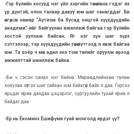
-Гэр бүлийн хосууд нэг үйл хэргийн төлөө явна гэдэг их
үр дүнтэй, олон талаар давуу юм шиг санагддаг. Би
өнгөрсөн намар “Аутизм ба бусад онцгой хүүхдүүдийн
академи”-ийг байгуулан ажиллаж байгаа гэр бүлийн
хостой уулзаж байсан. Яг нэг хүн шиг зүрх
сэтгэлээр, тэр хүүхдүүдийн төлөө зүтгээд л явж байгаа
юм. Та хоёр ч мөн адил энэ том төслийг оруулж ирээд
амжилттай ажиллаж байна.
-Би ч гэсэн санал нэг байна. Мөрөөдлийнхөө төлөө
хоёулаа зүтгэх шиг сайхан юм байхгүй байх л даа. Гэртээ
ярьдаг яриа дандаа цэцэрлэг, сургуулийн тухай яриа л
байдаг даа.
-Ер нь Ёкоминэ Ёшифүми гуай монголд ирдэг үү?