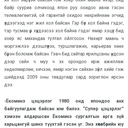
байр сууриа олчихоод япон руу охидоо авна гэсэн
төлөвлөгөөтэй, ой гарантай охидоо нөхрийнхөө эгчид
үлдээгээд нэг жил хол байсан. Гэр бүл хол байна гэдэг,
тэр тусмаа үр хүүхдээсээ хол байна гэдэг ямар хэцүүг бид
хоёр яс махандаа тултал ойлгосон. Нөхөрт маань ч
мэргэжлээ дээшлүүлэх, туршлагажих, карьераа хөөх
бүрэн боломж байсан. Гэвч бид сайтар ярилцсаны үндсэн
дээр сайн ч муу ч эх орондоо ирж ажиллаж
хөдөлмөрлөе, хичээе, ямар нэгэн сайхан зүйл хийе гэж
шийдээд 2009 оны тавдугаар сард зориглон ирсэн
дээ.
-Ёкоминэ цэцэрлэг 1980 онд япондоо анх
байгуулагдаж байсан юм билээ. “Супер цэцэрлэг”
хэмээн алдаршсан Ёкоминэ сургалтын арга зүй
харьцангуй шинэ түүхтэй гэсэн үг. Энэ хөтөлбөрийн юу