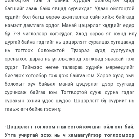
ойлгоцтой гэж л байна. Хурдан ойлгоцтой хүүхэд
багшийг зааж байх явцад сурчихдаг. Удаан ойлгоцтой
хүүхдийг бол багш өөрөө ажиглалтаа сайн хийж байгаад
нэмэлт давтлага ордог. Манай цэцэрлэг хүүхдүүдийг өдөр
бүр 7-8 чиглэлээр хөгжүүлдэг. Хүүхэд өөрөө яг юунд илүү
дуртай байна гэдгийг нь цэцэрлэгт суралцах хугацаанд
нь тогтоох боломжтой. Түүгээрээ хүүхэд сургуульд
орсныхоо дараа нь үргэлжлүүлээд хөгжөөд яваасай гэж
хүсдэг. Тиймээс нөгөө талаараа хүүхдийн мөрөөдлийг
биелүүлэх хөтөлбөр гэж үзэж байгаа юм. Хэрэв хүүхэд эмч
болохыг хүсч байвал манай цэцэрлэг дээр суугаад
сурчихаж байгаа юм. Тогтвортой сууж сурна гэдэг
сурахын эхний үндэс шүү дээ. Цэцэрлэгт бүх суурийг нь
тавьж өгч байна гэсэн үг.
-Цэцэрлэгт тоглоом л өгөх ёстой юм шиг ойлголт бий.
Утга учиртай эсэх нь ч хамаагүйгээр тоглоомоор