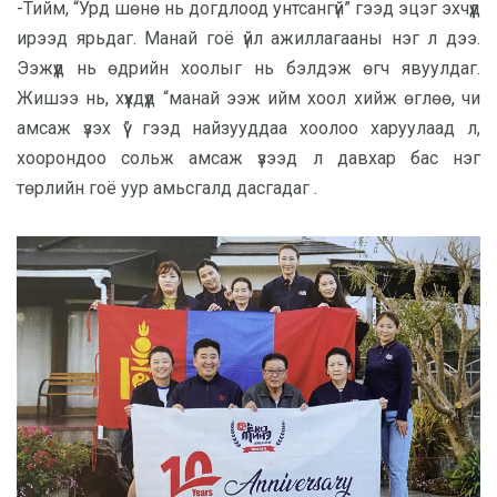
-Тийм, “Урд шөнө нь догдлоод унтсангүй” гээд эцэг эхчүүд
ирээд ярьдаг. Манай гоё үйл ажиллагааны нэг л дээ.
Ээжүүд нь өдрийн хоолыг нь бэлдэж өгч явуулдаг.
Жишээ нь, хүүхдүүд “манай ээж ийм хоол хийж өглөө, чи
амсаж үзэх үү” гээд найзууддаа хоолоо харуулаад л,
хоорондоо сольж амсаж үзээд л давхар бас нэг
төрлийн гоё уур амьсгалд дасгадаг .