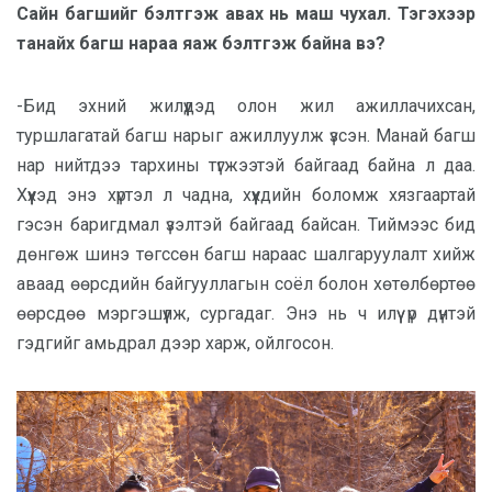
Сайн багшийг бэлтгэж авах нь маш чухал. Тэгэхээр
танайх багш нараа яаж бэлтгэж байна вэ?
-Бид эхний жилүүдэд олон жил ажиллачихсан,
туршлагатай багш нарыг ажиллуулж үзсэн. Манай багш
нар нийтдээ тархины түгжээтэй байгаад байна л даа.
Хүүхэд энэ хүртэл л чадна, хүүхдийн боломж хязгаартай
гэсэн баригдмал үзэлтэй байгаад байсан. Тиймээс бид
дөнгөж шинэ төгссөн багш нараас шалгаруулалт хийж
аваад өөрсдийн байгууллагын соёл болон хөтөлбөртөө
өөрсдөө мэргэшүүлж, сургадаг. Энэ нь ч илүү үр дүнтэй
гэдгийг амьдрал дээр харж, ойлгосон.