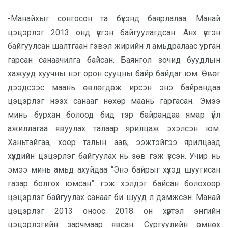
-Манайхыг сонгосон та бүхэнд баярлалаа. Манай
цэцэрлэг 2013 онд үүсгэн байгуулагдсан. Анх үүсгэн
байгуулсан шалтгаан гэвэл жирийн л амьдралаас урган
гарсан санаачилга байсан. Баянгол зочид буудлын
хажууд хуучны нэг орон сууцны байр байдаг юм. Өвөг
дээдсээс маань өвлөгдөж ирсэн энэ байрандаа
цэцэрлэг нээх санааг нөхөр маань гаргасан. Эмээ
минь бурхан болоод бид тэр байрандаа ямар үйл
ажиллагаа явуулах талаар ярилцаж эхэлсэн юм.
Ханьтайгаа, хоёр талын аав, ээжтэйгээ ярилцаад
хүүхдийн цэцэрлэг байгуулах нь зөв гэж үзсэн. Учир нь
эмээ минь амьд ахуйдаа “Энэ байрыг хүүхэд шуугисан
газар болгох юмсан” гэж хэлдэг байсан болохоор
цэцэрлэг байгуулах санааг би шууд л дэмжсэн. Манай
цэцэрлэг 2013 оноос 2018 он хүртэл энгийн
цэцэрлэгийн зарчмаар явсан. Сургуулийн өмнөх