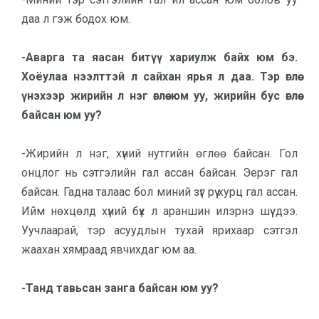
даа л гэж бодох юм.
-Аварга та яасан битүү хариулж байх юм бэ.
Хоёулаа нээлттэй л сай­х­ан ярья л даа. Тэр өглөө
үнэхээр жи­рийн л нэг өглөө юм уу, жирийн бус өглөө
байсан юм уу?
-Жирийн л нэг, хүний нутгийн өглөө байсан. Гол
онцлог нь сэтгэлийн гал ассан байсан. Эерэг гал
байсан. Гадна талаас бол миний зүг рүү хурц гал ассан.
Ийм нөхцөлд хүний бүх л араншин илэрнэ шүү дээ.
Уучлаарай, тэр асуудлын тухай ярихаар сэтгэл
жаахан хямраад явчихдаг юм аа.
-Танд тавьсан занга байсан юм уу?