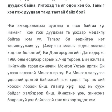
дуудаж бай­на. Ингэхэд та яг одоо хэн бэ. Таныг
хэн гэж дуудвал танд таатай байх бол?
-Би амьдралынхаа зургаар л явж байгаа хүн.
Намайг хэн гэж дуудахаа та үнэхээр мэдэхгүй
байгаа юм уу. Тэгвэл би өөрийгөө нэг
танилцуулчих уу. (Аваргын маань гэдэн жаахан
хөдлөв бололтой) Би Долгорсүрэнгийн Дагвадорж.
1980 оны есдүгээр сарын 27-нд төрсөн. Бич жилтэй.
Нийгмийн гарал ажилчин. Монгол Улсын иргэн. Би
улаан залаатай Монгол эр хүн. Би Монгол залуусаа
үндэсний үзэлтэй бай­гаасай гэж хүсдэг. Тэр нь хий
хоо­сон лоозон биш. Увайгүй хүмүүс ард нь сууж
байдаг хэлбэрээр биш. Жин­хэнэ үнэн, жинхэнэ
бадрангуй үзэл байгаасай гэж үнэхээр хүсдэг юм.