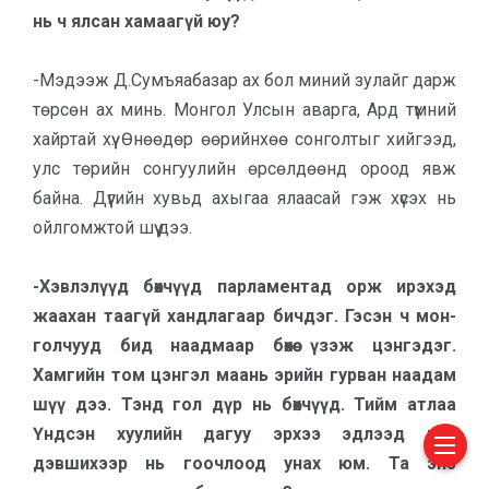
нь ч ялсан хамаагүй юу?
-Мэдээж Д.Сумъяабазар ах бол миний зулайг дарж
төрсөн ах минь. Монгол Улсын аварга, Ард түмний
хайр­тай хүү. Өнөөдөр өөрийнхөө сон­гол­тыг хийгээд,
улс төрийн сонгуулийн өрсөлдөөнд ороод явж
байна. Дүүгийн хувьд ахыгаа ялаасай гэж хүсэх нь
ойлгомжтой шүү дээ.
-Хэвлэлүүд бөхчүүд парламен­тад орж ирэхэд
жаахан таагүй ханд­лагаар бичдэг. Гэсэн ч мон­
голчууд бид наадмаар бөхөө үзэж цэнгэ­дэг.
Хамгийн том цэн­гэл маань эрийн гурван наа­дам
шүү дээ. Тэнд гол дүр нь бөхчүүд. Тийм атлаа
Үнд­сэн хуулийн дагуу эрхээ эдлээд нэр
дэвшихээр нь гоочлоод унах юм. Та энэ