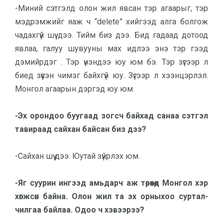
-Миний сэтгэлд олон жил явсан тэр агаарыг, тэр
мэдрэмжийг яаж ч “delete” хийгээд алга болгож
чадахгүй шүү дээ. Тийм биз дээ. Бид гадаад до­­тоод
явлаа, галуу шувууны мах ид­лээ энэ тэр гээд
дэмийрдэг . Тэр үнэн­дээ юу юм бэ. Тэр зүгээр л
биед зүү­сэн чимэг байхгүй юу. Зүгээр л хээн­цэр­лэл.
Монгол агаарын дэргэд юу юм.
-Эх орондоо буугаад зогсч бай­хад санаа сэтгэл
тавираад сайхан байсан биз дээ?
-Сайхан шүү дээ. Юутай зүйрлэх юм.
-Яг суурин ингээд амьдарч аж тө­рөхөд Монгол хэр
хөгжсөн бай­на. Олон жил та эх орныхоо сур­тал­
чилгаа байлаа. Одоо ч хэвээ­рээ?