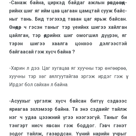
-Санаж байна, циркэд бай­даг ажлын өрөөндөө өнөөд­
рийнх шиг яг ийм цав цагаан цамцтай сууж байс­
ныг тань. Бид тэгэхэд таван цаг ярьж байсан.
Өнөөдөр ч гэсэн таныг тэр үеийнх шигээ хайлган
цайлган, тэр өд­рийнх шиг омогшил дүүрэн, яг
тэрэн шигээ хаалга цонхоо дэлгээстэй
байгаасай гэж хүсч байна ?
-Харин л дээ. Цаг хугацаа яг хуучны тэр өнгөөрөө,
хуучны тэр хөг аялгуутайгаа эргэж ирдэг гэж үү.
Ирдэг бол сайхан л байна.
-Асуухыг үргэлж хүсч байсан битүү сэдвээс
яриа­гаа эхлэмээр байна. Та энэ сэдвийг тайлж
нэг ч удаа цээжний үгээ нээгээгүй. Таныг би
тэнгэрт нисч явсан гэж боддог. Гэвч гэнэт
зодог тайлж, газардсан. Үүний на­рийн учрыг