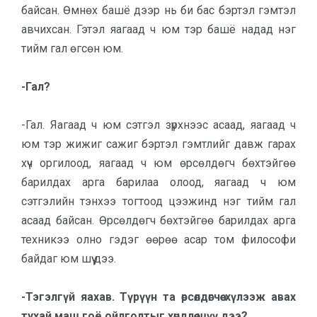
байсан. Өмнөх башё дээр нь би бас бэртэл гэмтэл
авчихсан. Гэтэл яагаад ч юм тэр башё надад нэг
тийм гал өгсөн юм.
-Гал?
-Гал. Яагаад ч юм сэтгэл зүрхнээс асаад, яагаад ч
юм тэр жижиг сажиг бэртэл гэмтлийг давж гарах
хүч орги­лоод, яагаад ч юм өрсөлдөгч бөхтэйгөө
барилдах арга барилаа олоод, яагаад ч юм
сэтгэлийн тэнхээ тогтоод цээ­жинд нэг тийм гал
асаад бай­сан. Өрсөлдөгч бөхтэйгөө барил­дах арга
техникээ олно гэдэг өөрөө асар том философи
байдаг юм шүү дээ.
-Тэгэлгүй яахав. Түрүүн та өр­сөлдөгчөө хүлээж авах
тухай маш гоё ойлголтыг хөндлөө шүү дээ?