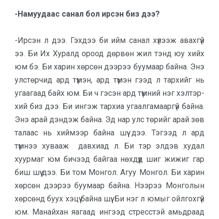
-Намуудаас санал бол ирсэн биз дээ?
-Ирсэн л дээ. Гэхдээ би ийм санал хүлээж авахгүй
ээ. Би Их Хуралд ороод дөрвөн жил тэнд юу хийх
юм бэ. Би харин хөрсөн дээрээ буумаар байна. Энэ
улстөрчид ард түмэн, ард түмэн гээд л тархийг нь
угаагаад байх юм. Би ч гэсэн ард түмний нэг хэл­тэр­
хий биз дээ. Би ингэж тархиа угаал­га­мааргүй байна.
Энэ арай дэндэж байна. Эд нар улс төрийг арай зөв
талаас нь хиймээр байна шүү дээ. Тэгээд л ард
түмнээ хувааж давхиад л. Би тэр элдэв худал
хуурмаг юм би­чээд байгаа нөхдүүд шиг жижиг гар
биш шүү дээ. Би том Монгол. Агуу Мон­гол. Би харин
хөрсөн дээрээ буу­маар байна. Нээрээ Монголын
хөр­сөнд буух хэцүү байна шүү. Би нэг л юмыг ойлгохгүй
юм. Манайхан яагаад ин­гээд стресстэй амьдраад