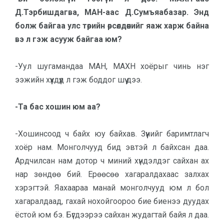
Д.Тэрбишдагва, МАН-аас Д.Сумъяабазар. Энд
болж байгаа улс төрийн өр­сөл­дөөнийг яаж харж байна
вэ л гэж асууж байгаа юм?
-Уул шугамандаа МАН, МАХН хоёрыг чинь нэг
ээжийн хүүхдүүд л гэж боддог шүү дээ.
-Та бас хошин юм аа?
-Хошинсоод ч байх юу байхав. Зүүнийг баримтлагч
хоёр нам. Монголчууд бид эвтэй л байхсан даа.
Ард­чилсан нам дотор ч миний хүн­дэл­дэг сайхан ах
нар зөндөө бий. Ерөөсөө хагаралдахаас залхах
хэрэг­тэй. Яахаараа манай монголчууд юм л бол
хагаралдаад, гахай нохойгоороо бие биенээ дуудах
ёстой юм бэ. Бүг­дээрээ сайхан жудагтай байя л даа.