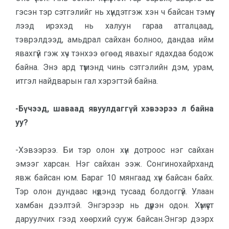
гэсэн тэр сэт­гэлийг нь хүндэтгэж хэн ч байсан тэ­мүү­
лээд ирэхэд нь халуун гараа атгал­цаад,
тэврэлдээд, амьдрал сайхан болноо, дандаа ийм
явахгүй гэж хүч тэн­хээ өгөөд явахыг ядахдаа бодож
байна. Энэ ард түмэнд чинь сэтгэлийн дэм, урам,
итгэл найдварын гал хэрэг­тэй байна.
-Бүчээд, шаваад явуулдаггүй хэвээрээ л байна
уу?
-Хэвээрээ. Би тэр олон хүн дот­роос нэг сайхан
эмээг харсан. Нэг сай­хан ээж. Сонгинохайрханд
явж бай­сан юм. Бараг 10 мянгаад хүн бай­сан байх.
Тэр олон дундаас нүдэнд тусаад болдоггүй. Улаан
хамбан дээлтэй. Энгэрээр нь дүүрэн одон. Хүмүүст
даруулчих гээд хөөрхий сууж байсан.Энгэр дээрх