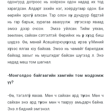
одонгууд дотроос нь хоёрхон одон надад их тод
харагд­сан. Алдарт эхийн нэг, хоёрдугаар одон. Би
өөрийн эрхгүй алхсан. Тэр олон хүн дундуур бүгдтэй
нь гар барьж, зурагаа авахуулж зүтгэсээр яваад
эмээ дээр очсон. Эмээ уйлсан. Тийм уяхан,
зөөлхөн, сайхан сэтгэл­тэй. Өөрийнх нь үр хүүхэд биш
шүү дээ. Өө, манай Асашёорюү хүрээд ирэв үү. Миний
хүүгээс ялгаа юу бай­хав. Эмээ нь чамайг барилдаж
байхад захыг нь мушгидаг байсан шүү гээд л. Энэ
надад маш том шагнал.
-Монголдоо байгаагийн хам­гийн том мэдрэмж
үү?
-Өө, тэгэлгүй яахав. Мөн ч сайхан ард түмэн. Мөн ч
сайхан энэ ард тү­мэн мөн ч тааруу амьдарч байна.
Энэ л бидний эмгэнэл.