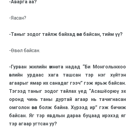
-Аварга аа?
-Яасан?
-Таныг зодог тайлж байхад өвөл байсан, тийм үү?
-Өвөл байсан.
-Гурван жилийн өмнө та надад “Би Монголынхоо
өвлийн ур­даас ха­га ташсан тэр нэг хүйтэн
агаарыг ямар их санадаг гээч” гэж ярьж бай­сан.
Тэгээд таныг зодог тайлах үед “Асашёорюү эх
оронд чинь таны дур­тай агаар нь тачиг­на­сан
омго­лон өвөл болж байна. Хүрээд ир” гэж бичиж
байсан. Яг тэр явд­лын да­раа буцаад ирэхэд яг
тэр агаар угтсан уу?