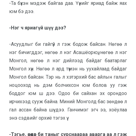
-Та бүхэн мэдэж байгаа даа. Үүнийг яриад байж яах
юм бэ дээ.
-Нэг ч яриагүй шүү дээ?
-Асуудлыг би гайгүй л гэж бодож байсан. Нөгөө л
нэг бичигддэг, нөгөө л нэг Асашёорюү, нөгөө л нэг
Монгол, нөгөө л нэг дийлээд байдаг баатарлаг
Мон­гол хүн. Нөгөө л ард түмэн нь уухай­лаад байдаг
Монгол байсан. Тэр нь л хэтэрхий бас айлын галыг
ноцоо­ход нь дэм болчихсон юм болов уу гэж
боддог юм ш дээ. Одоо би сайхан эх орондоо
ирчихээд сууж байна. Миний Монголд бас зөндөө л
гал ассан байна шүү дээ. Ганчимэг эгч ээ, хоёулаа
энэ сэдвийг орхиё тэгэх үү.
-Тэгье, өнөөдөр би таныг сурс­наа­раа аварга аа л гэж