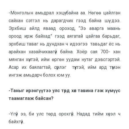
-Монголын амьдрал хэцүү байна аа. Нөгөө цайлган
сайхан сэтгэл нь дарагдчих гээд байна шүү дээ.
Эрхбиш айлд яваад ороход, “Ээ аварга маань
ороод ирж байхад” гээд аягатай цайгаа барьдаг,
эрхбиш таваг нь дундхан ч идээгээ тавьдаг ёс нь
арайхан хазайчихаагүй байна. Хоёр сая 700- хан
мянган хүнтэй, ийм өргөн уудам нутаг дэвсгэртэй.
Асар их баялагтай, сүрлэг түүхтэй, ийм ард түмэн
ингэж амьдарч болох юм уу.
-Таныг ирэнгүүтээ улс төрд хөл тавина гэж хүмүүс
таамаглаж байсан?
-Үгүй ээ, би улс төрд орохгүй. Надад тийм хүсэл ч
байхгүй.