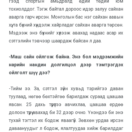
гээд спортын амьдралд өдий төдий юм
тохиолддог. Тэгж бай­тал дороос идэр залуу сай­хан
аварга гарч ирсэн. Монголын бас нэг сайхан аавын
хүү, та бүхний хүндэлж хайрладаг сайхан аварга төрсөн.
Мэдээж энэ бүхнийг хүлээж авахад надаас асар их
сэтгэлийн тэвчээр шаардаж байсан л даа.
-Маш сайн ойлгож байна. Энэ бол мэдрэмжийн
нарийн нандин долгилцол дээр тэмтрэгдэх
ойлголт шүү дээ?
-Тийм ээ. За, сэтгэл зүйн хувьд тэрийгээ даван
туулаад, нөгөө бөхтэйгөө барилдаж сураад цаашаа
явсан. 25 дахь түрүүгээ авчихлаа, цаашаа ердөө
долоон түрүү авахад би 32 дээр очно. Үнэндээ би энэ
тухай тэгтэл их бодож яваагүй. Зөвхөн урдаа ирсэн
даваануу­дыг л бодож, ялалтуудаа хийж барилддаг