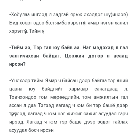
-Хоёулаа ингээд л задгай ярьж эхэл­дэг шүү. (инээв)
Бид хоёрт одоо бол ямба хэрэггүй, ямар нэгэн халил
хэрэггүй. Тийм үү.
-Тийм ээ, Тэр гал юу байв аа. Нэг мэдэхэд л гал
залгичихсан бай­даг. Цээжин дотор л асаад
ирсэн?
-Үнэхээр тийм. Ямар ч байсан дээр байгаа тэр үүлний
цаана юу байд­гийг хармаар санагдаад л.
Товчхондоо том мөрөөдлийн, том амжилтын гал
ас­сан л даа. Тэгээд яагаад ч юм би тэр башё дээр
түрүүлээд, яагаад ч юм нэг жижиг сажиг асуудал гарч
ирээд. Яагаад ч юм тэр башё дээр зодог тайлах
асуудал босч ирсэн.