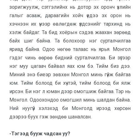
зоригжуулж, сэтгэлийнх нь дотор эх оронч үзлийн
галыг асааж, дараагийн хойч үедээ эх орон нь
хэчнээн их үнээр өвлөгдөж үлдсэнийг тархинд нь
хэлж байдаг. Та бид хоёрын сэдэв жаа­­хан зөрөөд
байх шиг байна. Та бо­ло­­хоор нэг сурталчилгаа
яриад байна. Одоо нөгөө талаас нь ярья. Монгол
гэдэг чинь өөрөө бидний сур­талчилгаа. Би зүгээр
нэг муу цагаач байвал яах юм бэ. Тийм биз дээ.
Миний энэ биеэр зөвхөн Монгол минь гүйж байгаа
юм. Тийм болоод би хүчтэй, тийм болоод би ялж
ирсэн. Би нэг л юман дээр омогшиж байгаа. Тэр нь
Монгол. Одоохондоо омогшил минь шалдан байна.
Ний нуугүй хэлэхэд би Монголд ирээд хөрсөн
дээрээ буух гэж зөндөө шаналсан.
-Тэгээд бууж чадсан уу?