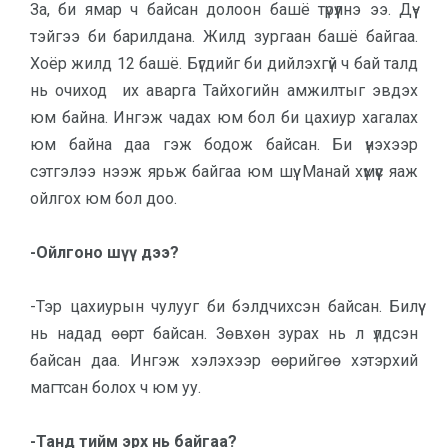
За, би ямар ч бай­сан долоон башё түрүүлнэ ээ. Дүү­
тэйгээ би барилдана. Жилд зургаан башё байгаа.
Хоёр жилд 12 башё. Бүгдийг би дийлэхгүй ч бай талд
нь очиход их аварга Тайхогийн амжилтыг эвдэх
юм байна. Ингэж чадах юм бол би цахиур хагалах
юм байна даа гэж бодож байсан. Би үнэхээр
сэтгэлээ нээж ярьж байгаа юм шүү. Манай хүмүүс яаж
ойлгох юм бол доо.
-Ойлгоно шүү дээ?
-Тэр цахиурын чулууг би бэлд­чих­сэн байсан. Билүү
нь надад өөрт бай­сан. Зөвхөн зурах нь л үлдсэн
байсан даа. Ингэж хэлэхээр өөрийгөө хэтэр­хий
магтсан болох ч юм уу.
-Танд тийм эрх нь байгаа?