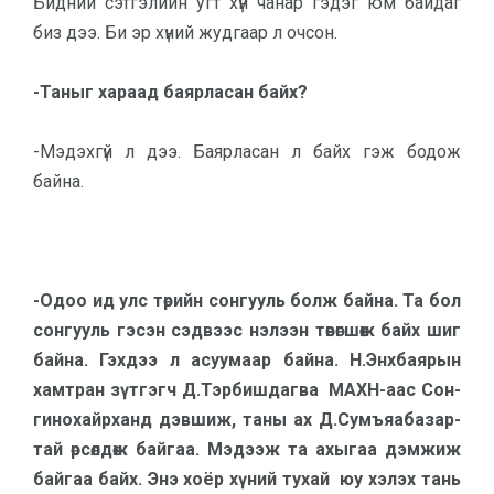
Бидний сэтгэлийн угт хүн чанар гэдэг юм байдаг
биз дээ. Би эр хүний жудгаар л очсон.
-Таныг хараад баярласан байх?
-Мэдэхгүй л дээ. Баярласан л байх гэж бодож
байна.
-Одоо ид улс төрийн сонгууль болж байна. Та бол
сонгууль гэсэн сэд­вээс нэлээн төвөг­шөөж байх шиг
байна. Гэхдээ л асуумаар бай­на. Н.Энхбаярын
хамтран зүтгэгч Д.Тэрбишдагва МАХН-аас Сон­
ги­но­хайрханд дэв­шиж, таны ах Д.Сумъяа­ба­зар­
тай өрсөлдөж бай­гаа. Мэ­дээж та ахыгаа дэмжиж
бай­гаа байх. Энэ хоёр хүний тухай юу хэлэх тань