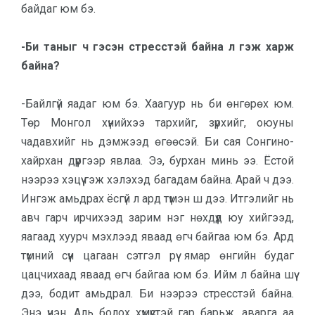
байдаг юм бэ.
-Би таныг ч гэсэн стресстэй бай­на л гэж харж
байна?
-Байлгүй яадаг юм бэ. Хаагуур нь би өнгөрөх юм.
Төр Монгол хүнийхээ тар­хийг, зүрхийг, оюуны
чадавхийг нь дэм­жээд өгөөсэй. Би сая Сонгино­
хайр­хан дүүргээр явлаа. Ээ, бурхан минь ээ. Ёстой
нээрээ хэцүү гэж хэлэ­хэд багадам байна. Арай ч дээ.
Ингэж амьдрах ёсгүй л ард түмэн ш дээ. Итгэ­лийг нь
авч гарч ирчихээд зарим нэг нөхдүүд юу хийгээд,
яагаад хуурч мэх­лээд яваад өгч байгаа юм бэ. Ард
түмний сүүн цагаан сэтгэл рүү ямар өнгийн будаг
цацчихаад яваад өгч байгаа юм бэ. Ийм л байна шүү
дээ, бодит амьдрал. Би нээрээ стресстэй байна.
Энэ үнэн. Аль болох хүмүүстэй гар барьж, аварга аа