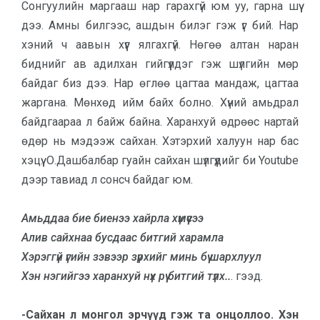
Сонгуулийн маргааш нар гарахгүй юм уу, гарна шүү
дээ. Амны билгээс, аш­дын билэг гэж үг бий. Нар
хэний ч аавын хүүг ялгахгүй. Нөгөө алтан наран
биднийг ав адилхан гийгүүлдэг гэж шүлгийн мөр
байдаг биз дээ. Нар өглөө цагтаа мандаж, цагтаа
жаргана. Мөнхөд ийм байх болно. Хүний амьдрал
байдгаараа л байж байна. Харанхуй өдрөөс нартай
өдөр нь мэдээж сайхан. Хэтэрхий халуун нар бас
хэцүү. О.Дашбалбар гуайн сайхан шүлгүүдийг би Youtube
дээр тавиад л сонсч байдаг юм.
Амьддаа бие биенээ хайрла хүмүүсээ
Алив сайхнаа бусдаас битгий харамла
Хэрэггүй үгийн зэвээр зүрхийг минь бүү шархлуул
Хэн нэгийгээ харанхуй нүх рүү битгий түлх..
. гээд.
-Сайхан л монгол эрчүүд гэж та онцоллоо. Хэн