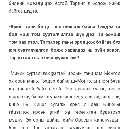
бидний ирээдүй үзэх ёстой. Тэрийг л бодож хийж
бай­гаа шүү дээ.
-Өөрийг тань би дотроо ойлгож бай­на. Гэхдээ та
бол маш том сур­­талчилгаа шүү дээ. Та өөрөө маш
том зах зээл. Тэгэхээр таны орол­цож байгаа бүх
юм суртал­чилгаа болж харагдах нь зүйн хэ­рэг.
Тэр утгаар нь л би асуу­сан юм?
-Миний сурталчлах үүрэгтэй цорын ганц юм Монгол
эх орон минь. Гэхдээ байна шүү, Монголын юм бү­хэн
үнэ цэнэтэй байх ёстой. Тэр дун­даа хүн нь, газар
шороо нь, баялаг нь, мал сүрэг нь, урлаг нь, спорт нь,
кино нь. Киног сугалж ярья л даа. Киноны
гүйцэтгэж ирсэн үүргийг хүн төрөлх­төн бүгдээрээ
мэднэ. Эх орны дайны үеийн Оросын кинонуудыг
бод доо. Тэр урлагаар дамжуулан ард түмнээ