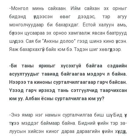
-Монгол минь сайхаан. Ийм сайх­ан эх орныг
бидэнд үлдээсэн өвөг дээ­дэс, тэр агуу
монголчуудаар би ба­хархдаг. Ёстой халуун амь,
бүлээн цу­саа­­раа эх орноо хамгаалж явсан баат­рууд
шүү дээ. Сая би “Анхны долоо” гээд шинэ кино үзсэн.
Яаж ба­хар­хах­гүй байх юм бэ. Тэдэн шиг хөв­гүүдээр.
-Би таны ярихыг хүсэхгүй бай­гаа сэдвийн
асуултуудыг та­виад бай­гаагаа мэдэрч л байна.
Нээрээ та киноны сур­тал­чил­гаа­гаар гарч байсан.
Үзээд гарч ирэхэд тань сэт­гүүл­чид таар­чих­сан
юм уу. Албан ёсны сур­тал­чилгаа юм уу?
-Энэ ямар нэг намын суртал­чил­гаа биш шүү. Бид үүх
түүхээ мэддэг бай­­маар байна. Бидний үеийн тэр за­
луусын хийсэн киног дараа дараа­гийн үеийн хүүхдүүд,