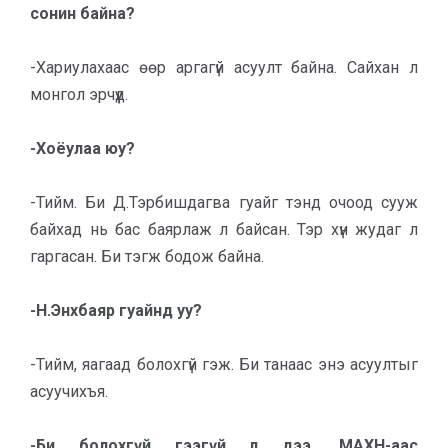
сонин байна?
-Хариулахаас өөр аргагүй асуулт байна. Сайхан л
монгол эрчүүд.
-Хоёулаа юу?
-Тийм. Би Д.Тэрбишдагва гуайг тэнд очоод сууж
байхад нь бас баяр­лаж л байсан. Тэр хүн жудаг л
гарга­сан. Би тэгж бодож байна.
-Н.Энхбаяр гуайнд уу?
-Тийм, яагаад болохгүй гэж. Би та­наас энэ асуултыг
асуучихъя.
-Би болохгүй гээгүй л дээ. МАХН-аас