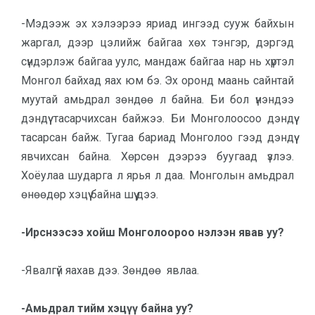
-Мэдээж эх хэлээрээ яриад ингээд сууж байхын
жаргал, дээр цэлийж байгаа хөх тэнгэр, дэргэд
сүндэрлэж байгаа уулс, мандаж байгаа нар нь хүртэл
Монгол байхад яах юм бэ. Эх оронд маань сайнтай
муутай амьдрал зөндөө л байна. Би бол үнэндээ
дэндүү тасарчихсан байжээ. Би Монголоосоо дэндүү
тасарсан байж. Тугаа бариад Монголоо гээд дэндүү
явчихсан байна. Хөрсөн дээрээ буугаад үзлээ.
Хоёулаа шударга л ярья л даа. Монголын амьдрал
өнөөдөр хэцүү байна шүү дээ.
-Ирснээсээ хойш Монголоороо нэлээн явав уу?
-Явалгүй яахав дээ. Зөндөө явлаа.
-Амьдрал тийм хэцүү байна уу?