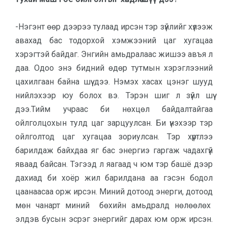
-Нэгэнт өөр дээрээ тулаад ирсэн тэр зүйлийг хүлээж
авахад бас тодорхой хэмжээний цаг хугацаа
хэрэгтэй байдаг. Энгийн амьдралаас жишээ авъя л
даа. Одоо энэ бидний өдөр тутмын хэрэглээний
цахилгаан бай­на шүү дээ. Нэмэх хасах цэнэг шууд
нийлэхээр юу болох вэ. Тэрэн шиг л зүйл шүү
дээ.Тийм учраас би нөхцөл байдалтайгаа
ойлголцохын тулд цаг зарцуулсан. Би үнэхээр тэр
ойлголтод цаг хугацаа зориулсан. Тэр хүртлээ
барилдаж байхдаа яг бас энергиэ гаргаж чадахгүй
яваад бай­сан. Тэгээд л яагаад ч юм тэр башё дээр
дахиад би хоёр жил барилдана аа гэсэн бодол
цаанаасаа орж ирсэн. Миний дотоод энерги, дотоод
мөн чанарт миний бөхийн амьдралд нө­лөөлөх
элдэв бусын эсрэг энергийг да­рах юм орж ирсэн.