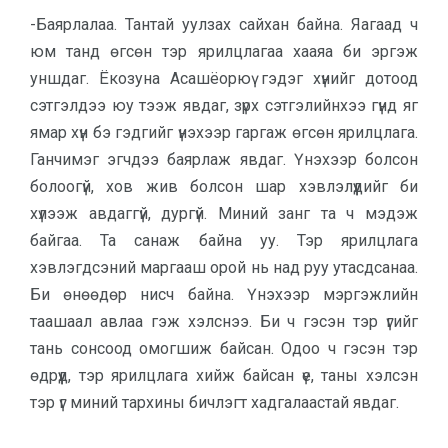
-Баярлалаа. Тантай уулзах сайхан байна. Яагаад ч
юм танд өгсөн тэр ярилцлагаа хааяа би эргэж
уншдаг. Ёкозуна Аса­шёор­юү гэдэг хүнийг дотоод
сэтгэлдээ юу тээж явдаг, зүрх сэтгэлийнхээ гүнд яг
ямар хүн бэ гэдгийг үнэхээр гаргаж өгсөн ярилцлага.
Ганчимэг эгчдээ баярлаж явдаг. Үнэхээр болсон
болоогүй, хов жив болсон шар хэвлэлүүдийг би
хүлээж авдаг­гүй, дургүй. Миний занг та ч мэдэж
байгаа. Та санаж байна уу. Тэр ярилцлага
хэвлэгдсэний маргааш орой нь над руу утасдсанаа.
Би өнөөдөр нисч байна. Үнэхээр мэргэжлийн
таашаал авлаа гэж хэлснээ. Би ч гэсэн тэр үгийг
тань сонсоод омогшиж байсан. Одоо ч гэсэн тэр
өдрүүд, тэр ярилцлага хийж байсан үе, таны хэлсэн
тэр үг миний тархины бичлэгт хадгалаастай явдаг.