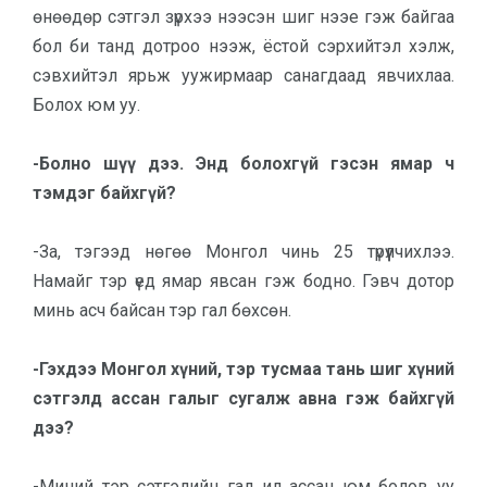
өнөөдөр сэтгэл зүрхээ нээсэн шиг нээе гэж байгаа
бол би танд дотроо нээж, ёстой сэрхийтэл хэлж,
сэвхийтэл ярьж уужирмаар санагдаад явчихлаа.
Болох юм уу.
-Болно шүү дээ. Энд болохгүй гэсэн ямар ч
тэмдэг байхгүй?
-За, тэгээд нөгөө Монгол чинь 25 түрүүлчихлээ.
Намайг тэр үед ямар явсан гэж бодно. Гэвч дотор
минь асч байсан тэр гал бөхсөн.
-Гэхдээ Монгол хүний, тэр тус­маа тань шиг хүний
сэтгэлд ас­сан га­лыг сугалж авна гэж байх­гүй
дээ?
-Миний тэр сэтгэлийн гал ил ассан юм болов уу