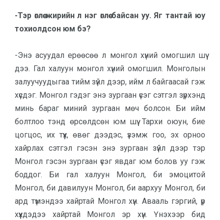
-Тэр өглөө жирийн л нэг өглөө бай­сан уу. Яг тантай юу
то­хиолд­сон юм бэ?
-Энэ асуудал ерөөсөө л монгол хүний омогшил шүү
дээ. Гал халуун монгол хүний омогшил. Монголын
залуу­чуудыгаа тийм зүйл дээр, ийм л байгаасай гэж
хүсдэг. Монгол гэдэг энэ зургаан үсэг сэтгэл зүрхэнд
минь ба­раг миний зургаан мөч болсон. Би ийм
болтлоо тэнд өрсөлдсөн юм шүү. Тархи оюун, бие
цогцос, их түүх, өвөг дээдэс, үзэмж гоо, эх орноо
хайрлах сэтгэл гэсэн энэ зургаан зүйл дээр тэр
Монгол гэсэн зургаан үсэг явдаг юм болов уу гэж
боддог. Би гал халуун Монгол, би эмоцитой
Монгол, би дави­луун Монгол, би аархуу Монгол, би
ард түмэндээ хайртай Монгол хүн. Авааль гэргий, үр
хүүхдэдээ хайртай Монгол эр хүн. Үнэхээр бид