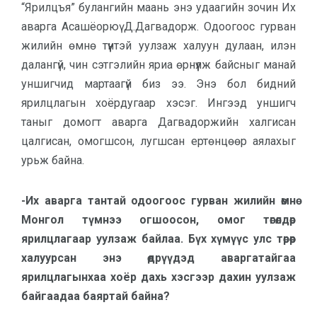
“Ярилцъя” булангийн маань энэ удаагийн зочин Их
аварга Асашёорюү Д.Дагвадорж. Одоогоос гурван
жилийн өмнө түүнтэй уулзаж халуун дулаан, илэн
далангүй, чин сэтгэлийн яриа өрнүүлж байсныг манай
уншигчид мартаагүй биз ээ. Энэ бол бидний
ярилцлагын хоёрдугаар хэсэг. Ингээд уншигч
таныг домогт аварга Дагвадоржийн халгисан
цалгисан, омогшсон, лугшсан ертөнцөөр аялахыг
урьж байна.
-Их аварга тантай одоо­гоос гурван жилийн өмнө
Монгол түмнээ огшоосон, омог төгөлдөр
ярилцлагаар уулзаж байлаа. Бүх хүмүүс улс төрөөр
халуурсан энэ өдрүүдэд аваргатайгаа
ярилцлагынхаа хоёр дахь хэсгээр дахин уулзаж
байгаа­даа баяртай байна?