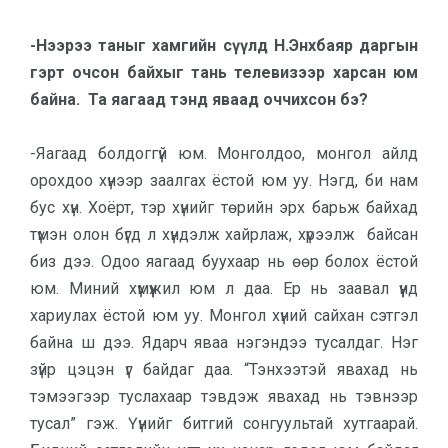
-Нээрээ таныг хамгийн сүүлд Н.Энхбаяр даргын
гэрт очсон бай­хыг тань телевизээр харсан юм
бай­на. Та яагаад тэнд яваад оччих­сон бэ?
-Яагаад болдоггүй юм. Монголдоо, монгол айлд
орохдоо хүнээр заалгах ёстой юм уу. Нэгд, би нам
бус хүн. Хоёрт, тэр хүнийг төрийн эрх барьж байхад
түмэн олон бүгд л хүндэлж хайрлаж, хүрээлж байсан
биз дээ. Одоо яагаад буухаар нь өөр болох ёстой
юм. Миний хүмүүжил юм л даа. Ер нь заавал үүнд
хариулах ёстой юм уу. Монгол хүний сайхан сэтгэл
байна ш дээ. Ядарч яваа нэгэндээ тусалдаг. Нэг
зүйр цэцэн үг байдаг даа. “Тэн­хээ­тэй явахад нь
тэмээгээр тусла­хаар тэвдэж явахад нь тэвнээр
тусал” гэж. Үүнийг битгий сонгуультай хутгаарай.