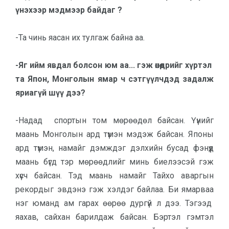
үнэхээр мэдмээр байдаг ?
-Та чинь яасан их тулгаж байна аа.
-Яг ийм явдал болсон юм аа... гэж өнөөдрийг хүртэл
та Япон, Монголын ямар ч сэтгүүлчдэд задалж
яриагүй шүү дээ?
-Надад спортын том мөрөө­дөл байсан. Үүнийг
маань Мон­голын ард түмэн мэдэж байсан. Японы
ард түмэн, намайг дэмж­дэг дэлхийн бусад фэнүүд
маань бүгд тэр мөрөөдлийг минь биелээсэй гэж
хүсч бай­сан. Тэд маань намайг Тайхо аваргын
рекордыг эвдэнэ гэж хэлдэг байлаа. Би ямарваа
нэг юманд ам гарах өөрөө дургүй л дээ. Тэгээд
яахав, сайхан ба­рил­даж байсан. Бэртэл гэмтэл