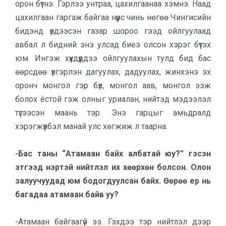
орон бүтнэ. Гэрлээ унтраа, цахилгаанаа хэмнэ. Наад
цахилгаан гаргаж байгаа нүүрс чинь нөгөө Чингисийн
бидэнд үлдээсэн газар шороо гээд ойлгуулаад
авбал л бидний энэ улсад биеэ олсон хэрэг бүтэх
юм. Ингэж хүүхдүүддээ ойлгуулахын тулд бид бас
өөрсдөө үлгэрлэн дагуулах, дадуулах, жинхэнэ эх
оронч монгол гэр бүл, монгол аав, монгол ээж
болох ёстой гэж олныг уриалан, нийтэд мэдээлэл
түгээсэн маань тэр. Энэ гарцыг амьдралд
хэрэгжүүлбэл манай улс хөгжиж л таарна.
-Бас таны “Атамаан байх албатай юу?” гэсэн
этгээд нэртэй нийтлэл их хөөрхөн болсон. Олон
залуучуудад юм бодогдуулсан байх. Өөрөө ер нь
багадаа атамаан байв уу?
-Атамаан байгаагүй ээ. Гэхдээ тэр нийтлэл дээр