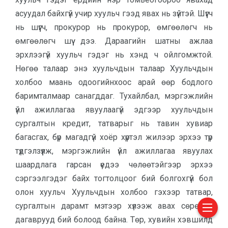
асуудал байхгүй учир хуульч гээд явах нь зүйтэй. Шүүгч
нь шүүгч, прокурор нь прокурор, өмгөөлөгч нь
өмгөөлөгч шүү дээ. Дараагийн шатны ажлаа
эрхлээгүй хуульч гэдэг нь хэнд ч ойлгомжтой.
Нөгөө талаар энэ хуульчдын талаар Хуульчдын
холбоо маань одоогийнхоос арай өөр бодлого
баримталмаар санагддаг. Тухайлбал, мэргэжлийн
үйл ажиллагаа явуулаагүй эдгээр хуульчдын
сургалтын кредит, татварыг нь тавин хувиар
багасгах, бүр магадгүй хоёр хүртэл жилээр эрхээ түр
түдгэлзүүлж, мэргэжлийн үйл ажиллагаа явуулах
шаардлага гарсан үедээ чөлөөтэйгээр эрхээ
сэргээлгэдэг байх тогтолцоог бий болгохгүй бол
олон хуульч Хуульчдын холбоо гэхээр татвар,
сургалтын дарамт мэтээр хүлээж авах сөрөг үр
дагаврууд бий болоод байна. Төр, хувийн хэвшилд