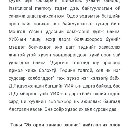
хууль зүйн салбарын шинжлэх ухаанч байдал,
institutional memory гэдэг дээ, байгууллагын ой
санамж алдагдчихсан юм. Одоо эрдэмтэн багшийн
орон зайг зөвхөн нэг байгууллагын хувьд биш
Монгол Улсын үндэсний хэмжээнд үгүйлж байна.
УИХ-ын гишүүн, эсхүл дарга болчихоороо бүхнийг
мэддэг болчихдог энэ цагт тэднийг хазаарлах
жинтэй үгтэй, хүлээн зөвшөөрөгдсөн хүний орон зай
үгүйлэгдэж байна. “Даргын толгойд юу орсноор
дүрмээ хийж болохгүй. Төрийн толгой, хөл нь нэг
судсаар холбогддог” гэж зүгээр нэг хэлээгүй байх.
Д.Лүндээжанцан багшийг УИХ-ын дарга байхад, бас
Д.Дэмбэрэл гуайг УИХ-ын дарга байх эхний хэдэн
сард би хуулийн зөвлөхөөр нь ажиллаж байгаад
Австрали явсан. Энэ хоёр хүнээс их зүйл сурсан даа.
-Таны “Эх орон танаас эхэлнэ” нийтлэл их олон