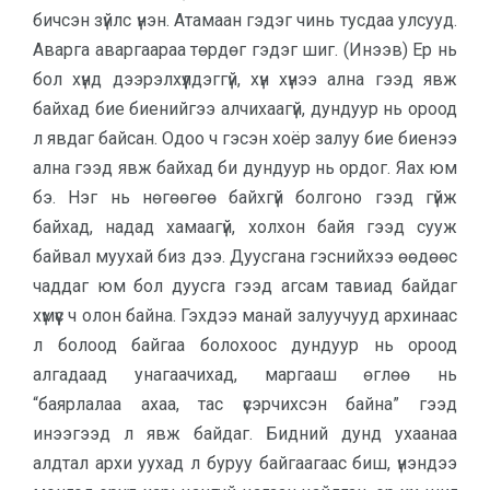
бичсэн зүйлс үнэн. Атамаан гэдэг чинь тусдаа улсууд.
Аварга аваргаараа төрдөг гэдэг шиг. (Инээв) Ер нь
бол хүнд дээрэлхүүлдэггүй, хүн хүнээ ална гээд явж
байхад бие биенийгээ алчихаагүй, дундуур нь ороод
л явдаг байсан. Одоо ч гэсэн хоёр залуу бие биенээ
ална гээд явж байхад би дундуур нь ордог. Яах юм
бэ. Нэг нь нөгөөгөө байхгүй болгоно гээд гүйж
байхад, надад хамаагүй, холхон байя гээд сууж
байвал муухай биз дээ. Дуусгана гэснийхээ өөдөөс
чаддаг юм бол дуусга гээд агсам тавиад байдаг
хүмүүс ч олон байна. Гэхдээ манай залуучууд архинаас
л болоод байгаа болохоос дундуур нь ороод
алгадаад унагаачихад, маргааш өглөө нь
“баярлалаа ахаа, тас үсэрчихсэн байна” гээд
инээгээд л явж байдаг. Бидний дунд ухаанаа
алдтал архи уухад л буруу байгаагаас биш, үнэндээ