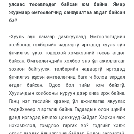
улсаас төсөвлөдөг байсан юм байна. Ямар
журмаар өмгөөлөгчид санхүүжилтаа авдаг байсан
бэ?
-Хууль зүйн яамаар дамжуулаад Өмгөөлөгчдийн
холбоонд төлбөрийн чадваргүй иргэдэд хууль зүйн
үйлчилгээ үзүүлэх тодорхой хэмжээний төсөв өгдөг
байсан. Өмгөөлөгчдийн холбоо энэ үйл ажиллагааг
зохион байгуулж, төлбөрийн чадваргүй иргэдэд
үйлчилгээ үзүүлсэн өмгөөлөгчид бага ч болов зардал
өгдөг байсан. Одоо бол тийм юм байхгүй.
Хуульчдын холбооны нуруун дээр ачаа ирж байна.
Ганц нэг төслийн хүрээнд үйл ажиллагаа явуулах
төдийхнөөр л аргалж байна. Гадаадын олон шүүхийн
үүдэнд иргэдэд үйлчлэх цонхнууд байдаг. Хэрхэн яаж
нэхэмжлэл, гомдлоо гаргах вэ? гэдгийг хэлж
өгдөг лавлах үйлчилгээнүүд байдаг. Бэлэн загвартай,