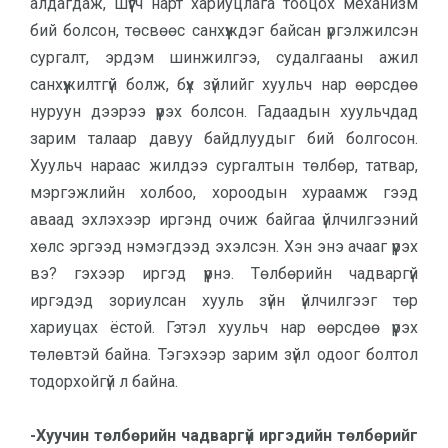
алдагдаж, шүүгч нарт хариуцлага тооцох механизм
бий болсон, төсвөөс санхүүждэг байсан үргэлжилсэн
сургалт, эрдэм шинжилгээ, судалгааны ажил
санхүүжилтгүй болж, бүх зүйлийг хуульч нар өөрсдөө
нуруун дээрээ үүрэх болсон. Гадаадын хуульчдад
зарим талаар давуу байдлуудыг бий болгосон.
Хуульч нараас жилдээ сургалтын төлбөр, татвар,
мэргэжлийн холбоо, хороодын хураамж гээд
аваад эхлэхээр иргэнд очиж байгаа үйлчилгээний
хөлс эргээд нэмэгдээд эхэлсэн. Хэн энэ ачааг үүрэх
вэ? гэхээр иргэд үүрнэ. Төлбөрийн чадваргүй
иргэдэд зориулсан хууль зүйн үйлчилгээг төр
хариуцах ёстой. Гэтэл хуульч нар өөрсдөө үүрэх
төлөвтэй байна. Тэгэхээр зарим зүйл одоог болтол
тодорхойгүй л байна.
-Хуучин төлбөрийн чадваргүй иргэдийн төлбөрийг