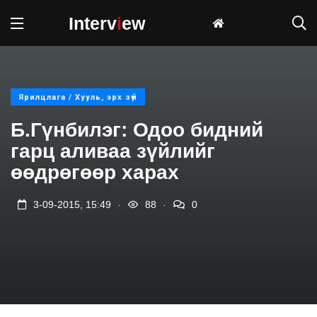
Interv
i
ew
Ярилцлага / Хууль, эрх зүй
Б.Гүнбилэг: Одоо бидний
гарц аливаа зүйлийг
өөдрөгөөр харах
.
.
3-09-2015, 15:49
88
0