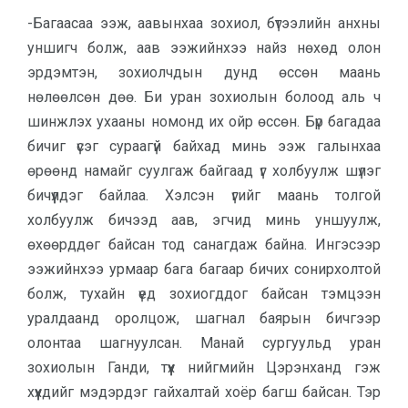
-Багаасаа ээж, аавынхаа зохиол, бүтээлийн анхны
уншигч болж, аав ээжийнхээ найз нөхөд олон
эрдэмтэн, зохиолчдын дунд өссөн маань
нөлөөлсөн дөө. Би уран зохиолын болоод аль ч
шинжлэх ухааны номонд их ойр өссөн. Бүр багадаа
бичиг үсэг сураагүй байхад минь ээж галынхаа
өрөөнд намайг суулгаж байгаад үг холбуулж шүлэг
бичүүлдэг байлаа. Хэлсэн үгийг маань толгой
холбуулж бичээд аав, эгчид минь уншуулж,
өхөөрддөг байсан тод санагдаж байна. Ингэсээр
ээжийнхээ урмаар бага багаар бичих сонирхолтой
болж, тухайн үед зохиогддог байсан тэмцээн
уралдаанд оролцож, шагнал баярын бичгээр
олонтаа шагнуулсан. Манай сургуульд уран
зохиолын Ганди, түүх нийгмийн Цэрэнханд гэж
хүүхдийг мэдэрдэг гайхалтай хоёр багш байсан. Тэр