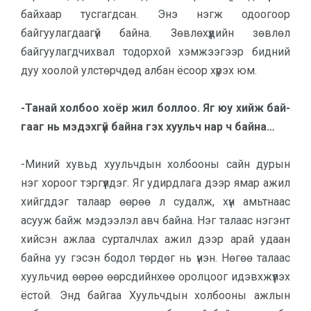
байхаар тусгагдсан. Энэ нэгж одоогоор
байгуулагдаагүй байна. Зөвлөхүүдийн зөвлөл
байгуулагдчихвал тодорхой хэмжээгээр бидний
дуу хоолой улстөрчдөд албан ёсоор хүрэх юм.
-Танай холбоо хоёр жил боллоо. Яг юу хийж бай-
гааг нь мэдэхгүй байна гэх хуульч нар ч байна…
-Миний хувьд хуульчдын холбооны сайн дурын
нэг хороог тэргүүлдэг. Яг удирдлага дээр ямар ажил
хийгддэг талаар өөрөө л судалж, хүн амьтнаас
асууж байж мэдээлэл авч байна. Нэг талаас нэгэнт
хийсэн ажлаа сурталчлах ажил дээр арай удаан
байна уу гэсэн бодол төрдөг нь үнэн. Нөгөө талаас
хуульчид өөрөө өөрсдийнхөө оролцоог идэвхжүүлэх
ёстой. Энд байгаа Хуульчдын холбооны ажлын