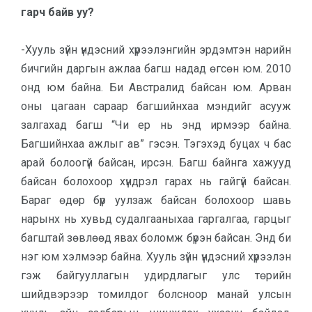
гарч байв уу?
-Хууль зүйн үндэсний хүрээлэнгийн эрдэмтэн нарийн
бичгийн даргын ажлаа багш надад өгсөн юм. 2010
онд юм байна. Би Австралид байсан юм. Арван
оны цагаан сараар багшийнхаа мэндийг асууж
залгахад багш “Чи ер нь энд ирмээр байна.
Багшийнхаа ажлыг ав” гэсэн. Тэгэхэд буцах ч бас
арай болоогүй байсан, ирсэн. Багш байнга хажууд
байсан болохоор хүндрэл гарах нь гайгүй байсан.
Бараг өдөр бүр уулзаж байсан болохоор шавь
нарынх нь хувьд судалгааныхаа гаргалгаа, гарцыг
багштай зөвлөөд явах боломж бүрэн байсан. Энд би
нэг юм хэлмээр байна. Хууль зүйн үндэсний хүрээлэн
гэж байгууллагын удирдлагыг улс төрийн
шийдвэрээр томилдог болсноор манай улсын