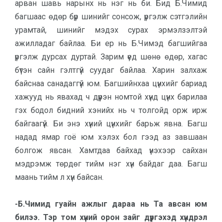
арван шавь нарынх нь нэг нь би. Бид Б.Чимид
багшаас өдөр бүр шинийг сонсож, үргэлж сэтгэлийн
урамтай, шинийг мэдэх сурах эрмэлзэлтэй
ажилладаг байлаа. Би ер нь Б.Чимэд багшийгаа
үргэлж дурсах дуртай. Зарим үед шөнө өдөр, хагас
бүтэн сайн гэлтгүй суудаг байлаа. Харин залхаж
байснаа санадаггүй юм. Багшийнхаа цүнхийг бариад
хажууд нь явахад ч дүүрэн номтой хүнд цүнх барилаа
гэх бодол бидний хэнийх нь ч толгойд орж ирж
байгаагүй. Би энэ хүний цүнхийг барьж явна. Багш
надад ямар гоё юм хэлэх бол гээд аз завшаан
болгож явсан. Хамтдаа байхад үнэхээр сайхан
мэдрэмж төрдөг тийм нэг хүн байдаг даа. Багш
маань тийм л хүн байсан.
-Б.Чимид гуайн ажлыг дараа нь Та авсан юм
билээ. Тэр том хүний орон зайг дүүргэхэд хүндрэл