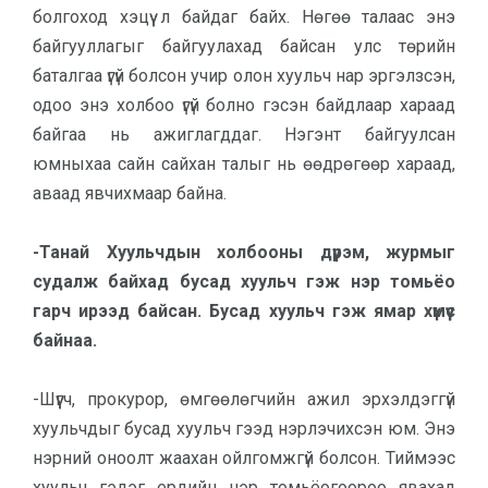
болгоход хэцүү л байдаг байх. Нөгөө талаас энэ
байгууллагыг байгуулахад байсан улс төрийн
баталгаа үгүй болсон учир олон хуульч нар эргэлзсэн,
одоо энэ холбоо үгүй болно гэсэн байдлаар хараад
байгаа нь ажиглагддаг. Нэгэнт байгуулсан
юмныхаа сайн сайхан талыг нь өөдрөгөөр хараад,
аваад явчихмаар байна.
-Танай Хуульчдын холбооны дүрэм, журмыг
судалж байхад бусад хуульч гэж нэр томьёо
гарч ирээд байсан. Бусад хуульч гэж ямар хүмүүс
байнаа.
-Шүүгч, прокурор, өмгөөлөгчийн ажил эрхэлдэггүй
хуульчдыг бусад хуульч гээд нэрлэчихсэн юм. Энэ
нэрний оноолт жаахан ойлгомжгүй болсон. Тиймээс
хуульч гэдэг ердийн нэр томьёогоороо явахад