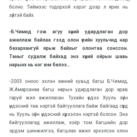
болно. Тиймээс тодорхой хэрэг дээр л ярих нь
зүйтэй байх.
-Б.Чимид гэж агуу хүний удирдлаган дор
ажиллаж байлаа гээд олон үеийн хуульчид нар
бахархангуй ярьж байхыг олонтаа сонссон.
Таныг судалж байхад энэ хүний ойрын шавь
нарынх нь нэг юм билээ…
-2003 оноос эхлэн миний хувьд багш Б.Чимид,
Ж.Амарсанаа багш нарын удирдлаган дор арав
гаруй жил ажилласан. Тухайн үедээ Хууль зүйн
үндэсний төв нэртэй байгууллага байж байгаад сүүлд
нь Хууль зүйн үндэсний хүрээлэн нэртэй болсон. Энэ
байгууллагад ажиллаж, хоёр том багшийн дор
эрдэм шинжилгээ, багшлах ажил эрхэлсэн олон