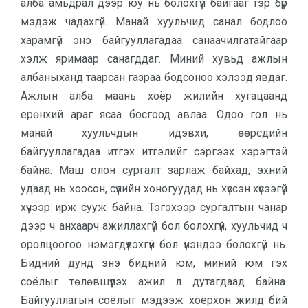
алба амьдрал дээр юу нь болохгүй байгааг тэр бүр
мэдэж чадахгүй. Манай хуульчид санал бодлоо
харамгүй энэ байгууллагадаа санаачилгатайгаар
хэлж яримаар санагддаг. Миний хувьд ажлын
албаныханд таарсан газраа бодсоноо хэлээд явдаг.
Ажлын алба маань хоёр жилийн хугацаанд
ерөнхий араг ясаа босгоод авлаа. Одоо гол нь
манай хуульчдын идэвхи, өөрсдийн
байгууллагадаа итгэх итгэлийг сэргээх хэрэгтэй
байна. Маш олон сургалт зарлаж байхад, эхний
удаад нь хоосон, сүүлийн хоногуудад нь хүссэн хүсээгүй
хүчээр ирж сууж байна. Тэгэхээр сургалтын чанар
дээр ч анхаарч ажиллахгүй бол болохгүй, хуульчид ч
оролцоогоо нэмэгдүүлэхгүй бол үнэндээ болохгүй нь.
Бидний дунд энэ бидний юм, миний юм гэх
соёлыг төлөвшүүлэх ажил л дутагдаад байна.
Байгууллагын соёлыг мэдээж хоёрхон жилд бий