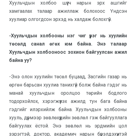
Хуульчдын холбоо шүүгч нарын эрх ашгийг
хамгаалах талаар ажиллаж болохоос Үндсэн
хуулиар олгогдсон эрхэд нь халдаж болохгүй.
-Хуульчдын холбооны нэг чиг үүрэг нь хуулийн
төсөлд санал өгөх юм байна. Энэ талаар
Хуульчдын холбооноос зохион байгуулсан ажил
байна уу?
-Энэ олон хуулийн төсөл буцаад, Засгийн газар нь
өргөн барьсан хуулиа танихгүй болж байна гэдэг нь
манай хуульчдын оролцоо төрийн бодлого
тодорхойлох, хэрэгжүүлэх ажилд тун бага байна
гэдгийг илэрхийлж байна. Хуульчдын холбооны
хууль, дүрмээр зөвлөхүүдийн зөвлөл гэж байгууллага
байгуулах ёстой. Энэ зөвлөл нь эрдмийн цол
зэрэгтэй, доктор, академич нарын бүрэлдэхүүнтэй