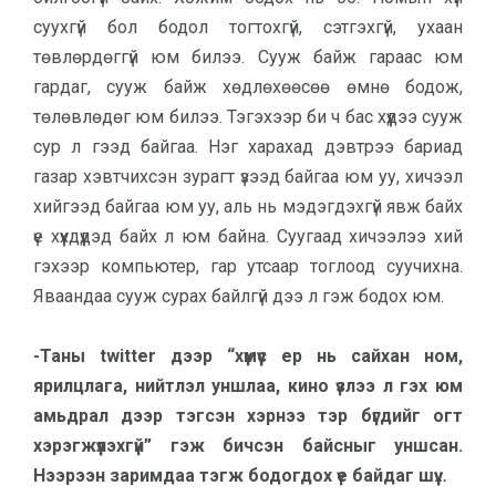
суухгүй бол бодол тогтохгүй, сэтгэхгүй, ухаан
төвлөрдөггүй юм билээ. Сууж байж гараас юм
гардаг, сууж байж хөдлөхөөсөө өмнө бодож,
төлөвлөдөг юм билээ. Тэгэхээр би ч бас хүүдээ сууж
сур л гээд байгаа. Нэг харахад дэвтрээ бариад
газар хэвтчихсэн зурагт үзээд байгаа юм уу, хичээл
хийгээд байгаа юм уу, аль нь мэдэгдэхгүй явж байх
үе хүүхдүүдэд байх л юм байна. Суугаад хичээлээ хий
гэхээр компьютер, гар утсаар тоглоод суучихна.
Яваандаа сууж сурах байлгүй дээ л гэж бодох юм.
-Таны twitter дээр “хүмүүс ер нь сайхан ном,
ярилцлага, нийтлэл уншлаа, кино үзлээ л гэх юм
амьдрал дээр тэгсэн хэрнээ тэр бүгдийг огт
хэрэгжүүлэхгүй” гэж бичсэн байсныг уншсан.
Нээрээн заримдаа тэгж бодогдох үе байдаг шүү…