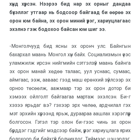
хүнд хүрсэн. Нээрээ бид нар эх орныг дандаа
бүхэллэг утгаар нь бодсоор байгаад би өөрөө эх
орон юм байна, эх орон миний үүрэг, хариуцлагаас
эхэлнэ гэж бодохоо байсан юм шиг ээ.
-Монголчууд бид ясны эх оронч улс. Байнгын
бахархал маань Монгол хүн байх. Социализмын үеэс
уламжилж ирсэн нийгмийн сэтгэлзүй маань байнга
эх орон манай хөдөө талаас, уул уснаас, сумаас,
аймгаас, ээж, ааваас гээд маш ерөнхий зүйлсээр эх
орноо төсөөлж, аажмаар тэр эх орон дотор би
хэмээх ойлголт байгаагаа мартаж эхэлсэн. Би-г
хэзээ ярьдаг вэ? гэхээр эрх чөлөө, ардчилал гэх
мэт эрхийн хүрээнд ярьж, дураараа аашлах хэрэглүүр
болгосон. Гэтэл тэр олон би-гээс чинь эх орон
бүрддэг гэдгийг мэдсээр байж, үүрэг хариуцлага ярих
болохоор би байхгүй болчихдог. Тиймээс цэцэрлэг,