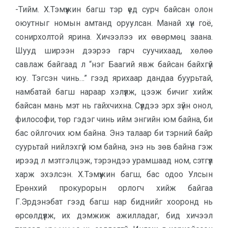
-Тийм. Х.Тэмүүжин багш тэр үед сурч байсан олон
оюутныг номын амтанд оруулсан. Манай хүн гоё,
сонирхолтой ярина. Хичээлээ их өвөрмөц заана.
Шууд ширээн дээрээ гарч суучихаад, хөлөө
савлаж байгаад л “нэг Баагий явж байсан байхгүй
юу. Тэгсэн чинь…” гээд ярихаар дандаа буурьтай,
намбатай багш нараар хэлүүлж, цээж бичиг хийж
байсан мань мэт нь гайхчихна. Сүүлдээ эрх зүйн онол,
философи, төр гэдэг чинь ийм энгийн юм байна, би
бас ойлгочих юм байна. Энэ талаар би тэрний байр
суурьтай нийлэхгүй юм байна, энэ нь зөв байна гэж
ирээд л мэтгэлцэж, тэрэндээ урамшаад ном, сэтгүүл
харж эхэлсэн. Х.Тэмүүжин багш, бас одоо Улсын
Ерөнхий прокурорын орлогч хийж байгаа
Г.Эрдэнэбат гээд багш нар биднийг хооронд нь
өрсөлдүүлж, их дэмжиж ажилладаг, бид хичээл