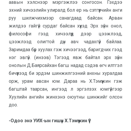
аавын хэлснээр мэргэжлээ сонгосон. Гэхдээ
эхний хичээлийн улиралд бол ер нь сэтгүүлчийн анги
руу шилжчихмээр санагдаад байсан. Арван
жилдээ гайгүй сурдаг байсан хүүхэд Эрх зүйн онол,
философи гээд хичээлүүд дээр цээжлээд,
цээжлээд олигтой дүн авч чадахгүй байлаа.
Заримдаа бүр хуулах гэж хичээгээд, баригдчих гээд
нэг эвгүй. (инээв) Тэгээд явж байтал эрх зүйн
онолын Д.Баярсайхан багш надад сэдэв өгч илтгэл
бичүүлээд би эрдэм шинжилгээний анхны хуралдаа
орж, урам авсан юм. Дараа нь Х.Тэмүүжин гэж
багштай таарсан, ингээд л эргэлзэх юмгүйгээр
Хуулийн ангийн жинхэнэ оюутны шинжийг олсон
доо.
-Одоо энэ УИХ-ын гишүүн Х.Тэмүүжин үү?