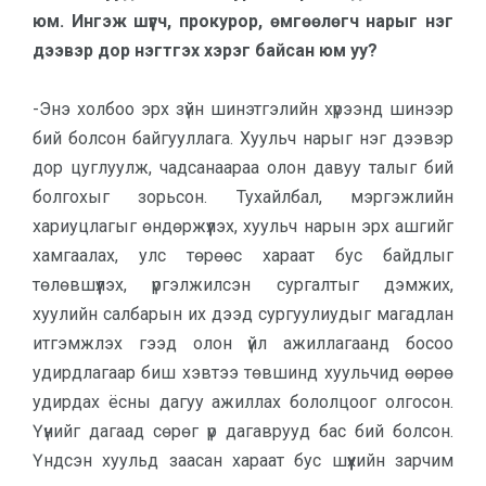
юм. Ингэж шүүгч, прокурор, өмгөөлөгч нарыг нэг
дээвэр дор нэгтгэх хэрэг байсан юм уу?
-Энэ холбоо эрх зүйн шинэтгэлийн хүрээнд шинээр
бий болсон байгууллага. Хуульч нарыг нэг дээвэр
дор цуглуулж, чадсанаараа олон давуу талыг бий
болгохыг зорьсон. Тухайлбал, мэргэжлийн
хариуцлагыг өндөржүүлэх, хуульч нарын эрх ашгийг
хамгаалах, улс төрөөс хараат бус байдлыг
төлөвшүүлэх, үргэлжилсэн сургалтыг дэмжих,
хуулийн салбарын их дээд сургуулиудыг магадлан
итгэмжлэх гээд олон үйл ажиллагаанд босоо
удирдлагаар биш хэвтээ төвшинд хуульчид өөрөө
удирдах ёсны дагуу ажиллах бололцоог олгосон.
Үүнийг дагаад сөрөг үр дагаврууд бас бий болсон.
Үндсэн хуульд заасан хараат бус шүүхийн зарчим