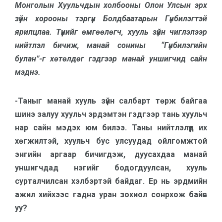
Монголын Хуульчдын холбооны Олон Улсын эрх
зүйн хорооны тэргүүн Болдбаатарын Гүнбилэгтэй
ярилцлаа. Түүнийг өмгөөлөгч, хууль зүйн чиглэлээр
нийтлэл бичиж, манай сонины “Гүнбилэгийн
булан”-г хөтөлдөг гэдгээр манай уншигчид сайн
мэднэ.
-Таныг манай хууль зүйн салбарт төрж байгаа
шинэ залуу хуульч эрдэмтэн гэдгээр тань хуульч
нар сайн мэдэх юм билээ. Таны нийтлэлүүд их
хөгжилтэй, хуульч бус улсуудад ойлгомжтой
энгийн аргаар бичигдэж, дуусахдаа манай
уншигчдад нэгийг бодогдуулсан, хууль
сурталчилсан хэлбэртэй байдаг. Ер нь эрдмийн
ажил хийхээс гадна уран зохиол сонрхож байв
уу?