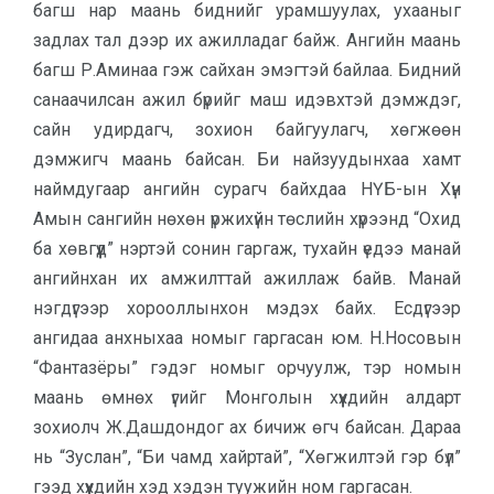
багш нар маань биднийг урамшуулах, ухааныг
задлах тал дээр их ажилладаг байж. Ангийн маань
багш Р.Аминаа гэж сайхан эмэгтэй байлаа. Бидний
санаачилсан ажил бүрийг маш идэвхтэй дэмждэг,
сайн удирдагч, зохион байгуулагч, хөгжөөн
дэмжигч маань байсан. Би найзуудынхаа хамт
наймдугаар ангийн сурагч байхдаа НҮБ-ын Хүн
Амын сангийн нөхөн үржихүйн төслийн хүрээнд “Охид
ба хөвгүүд” нэртэй сонин гаргаж, тухайн үедээ манай
ангийнхан их амжилттай ажиллаж байв. Манай
нэгдүгээр хорооллынхон мэдэх байх. Есдүгээр
ангидаа анхныхаа номыг гаргасан юм. Н.Носовын
“Фантазёры” гэдэг номыг орчуулж, тэр номын
маань өмнөх үгийг Монголын хүүхдийн алдарт
зохиолч Ж.Дашдондог ах бичиж өгч байсан. Дараа
нь “Зуслан”, “Би чамд хайртай”, “Хөгжилтэй гэр бүл”
гээд хүүхдийн хэд хэдэн туужийн ном гаргасан.