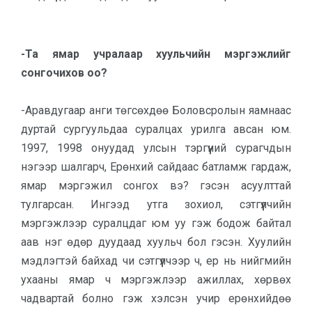
-Та ямар учралаар хуульчийн мэргэжлийг
сонгочихов оо?
-Аравдугаар анги төгсөхдөө Боловсролын яамнаас
дуртай сургуульдаа суралцах урилга авсан юм.
1997, 1998 онуудад улсын тэргүүний сурагчдын
нэгээр шалгарч, Ерөнхий сайдаас батламж гардаж,
ямар мэргэжил сонгох вэ? гэсэн асуулттай
тулгарсан. Ингээд утга зохиол, сэтгүүлчийн
мэргэжлээр суралцдаг юм уу гэж бодож байтал
аав нэг өдөр дуудаад хуульч бол гэсэн. Хуулийн
мэдлэгтэй байхад чи сэтгүүлчээр ч, ер нь нийгмийн
ухааны ямар ч мэргэжлээр ажиллах, хөрвөх
чадвартай болно гэж хэлсэн учир ерөнхийдөө