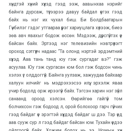
хүндтэй хүний хүүхэд гээд ээж, аавынхаа нэрийг
байнга дурсаж, түүгээрээ давуу байдал үүсгэх гээд
байх нь нэг их чухал биш. Би Болдбаатарын
Гүнбилэг гэдэг утгаараа үүрэг хариуцлага хүлээж, биеэ
зөв авч явахыг бодож өссөн. Мэдээж, дүрсгүйтэх үе
байсан байх. Эртээд нэг телевизийн нэвтрүүлэгт
ороход сэтгүүлч надаас “Та олонд нэртэй эрдэмтний
хүүхэд. Аав тань танд юу гэж сургадаг вэ?” гэж
асуулаа. Юу гэж сургасан юм бол гэж бодсон чинь
хэлэх үг олддоггүй. Байнга уулзаж, хажуудаа байхаар
халуун илчийг нь мэдрэхээсээ илүү, эрхэлж яваа
учир бодолд орж ирээгүй байх. Тэгсэн харин нэг зүйл
санаанд ороод хэлсэн. Өөрийгөө гайгүй том
болчихсон гэж бодоод л, орой болохоор гарч гүйчих
гээд байдаг үе эрэгтэй хүүхдэд байдаг ш дээ. Тэр үед
аав сууж сур л гээд байдаг байсан юм. Тухайн үедээ
ойлгоогүй байх. Хожим бодох нь ээ. Номын хүн