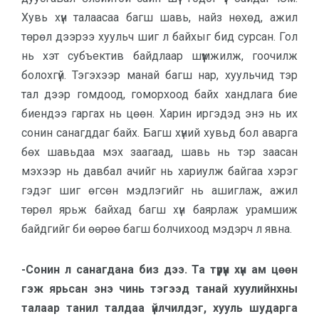
Хувь хүн талаасаа багш шавь, найз нөхөд, ажил
төрөл дээрээ хуульч шиг л байхыг бид сурсан. Гол
нь хэт субъектив байдлаар шүүмжилж, гоочилж
болохгүй. Тэгэхээр манай багш нар, хуульчид тэр
тал дээр гомдоод, гоморхоод байх хандлага бие
биендээ гаргах нь цөөн. Харин иргэдэд энэ нь их
сонин санагддаг байх. Багш хүний хувьд бол аварга
бөх шавьдаа мэх заагаад, шавь нь тэр заасан
мэхээр нь давбал ачийг нь хариулж байгаа хэрэг
гэдэг шиг өгсөн мэдлэгийг нь ашиглаж, ажил
төрөл ярьж байхад багш хүн баярлаж урамшиж
байдгийг би өөрөө багш болчихоод мэдэрч л явна.
-Сонин л санагдана биз дээ. Та түрүүн хүн ам цөөн
гэж ярьсан энэ чинь тэгээд танай хуулийнхны
талаар танил талдаа үйлчилдэг, хууль шударга