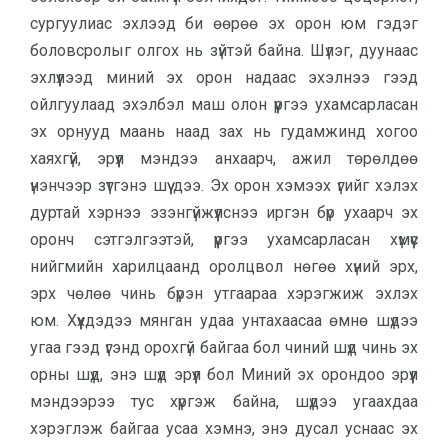
сургуулиас эхлээд би өөрөө эх орон юм гэдэг
боловсролыг олгох нь зүйтэй байна. Шүлэг, дуунаас
эхлүүлээд миний эх орон надаас эхэлнээ гээд
ойлгуулаад эхэлбэл маш олон үүргээ ухамсарласан
эх орнууд маань наад зах нь гудамжинд хогоо
хаяхгүй, эрүүл мэндээ анхаарч, ажил төрөлдөө
үнэнчээр зүтгэнэ шүү дээ. Эх орон хэмээх үгийг хэлэх
дуртай хэрнээ эзэнгүйжүүлснээ иргэн бүр ухаарч эх
оронч сэтгэлгээтэй, үүргээ ухамсарласан хүмүүс
нийгмийн харилцаанд оролцвол нөгөө хүний эрх,
эрх чөлөө чинь бүрэн утгаараа хэрэгжиж эхлэх
юм. Хүүхдэдээ мянган удаа унтахаасаа өмнө шүдээ
угаа гээд үгэнд орохгүй байгаа бол чиний шүд чинь эх
орны шүд, энэ шүд эрүүл бол Миний эх орондоо эрүүл
мэндээрээ тус хүргэж байна, шүдээ угаахдаа
хэрэглэж байгаа усаа хэмнэ, энэ дусал уснаас эх