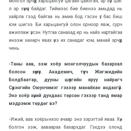
монгол эрчүүд харьцангуй цагаан цайлган, эр хүн шиг
л эр хүмүүс байдаг. Тиймээс бие биенээ амьдад нь
хайрла гээд байгаа нь амиа бод гэсэн үг бас биш
юм шигээ. Би харьцангуй олон орноор явж, сурч
ажиллаж үзсэн. Нутгаа санахад ер нь найз нартайгаа
инээж хөхөрч явах үеэ их санадаг юм, манай эрчүүд
чинь.
-Таны аав, ээж хоёр монголчуудын бахархал
болсон хүмүүс. Академич, түүхч Жигжидийн
Болдбаатар, дууны шүлгийн яруу найрагч
Сүрэнгийн Оюунчимэг гэхээр манайхан андахгүй.
Энэ хоёр хүний дундаас төрсөн гэхээр танд ямар
мэдрэмж төрдөг вэ?
-Ижий, аав хоёрынхоо ачаар энэ зэрэгтэй яваа. Хүн
болгон ээж, ааваараа бахархдаг. Гэхдээ олонд