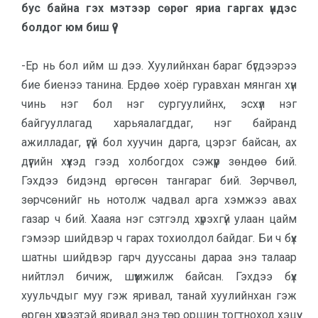
бус байна гэх мэтээр сөрөг яриа гаргах үндэс
болдог юм биш үү?
-Ер нь бол ийм ш дээ. Хуулийнхан бараг бүгдээрээ
бие биенээ танина. Ердөө хоёр гуравхан мянган хүн
чинь нэг бол нэг сургуулийнх, эсхүл нэг
байгууллагад харьяалагддаг, нэг байранд
ажилладаг, үгүй бол хуучин дарга, цэрэг байсан, ах
дүүгийн хүүхэд гээд холбогдох сэжүүр зөндөө бий.
Гэхдээ бидэнд өргөсөн тангараг бий. Зөрчвөл,
зөрчсөнийг нь нотолж чадвал арга хэмжээ авах
газар ч бий. Хааяа нэг сэтгэлд хүрэхгүй улаан цайм
гэмээр шийдвэр ч гарах тохиолдол байдаг. Би ч бүх
шатны шийдвэр гарч дууссаны дараа энэ талаар
нийтлэл бичиж, шүүмжилж байсан. Гэхдээ бүх
хуульчдыг муу гэж яривал, танай хуулийнхан гэж
өргөн хүрээтэй яривал энэ төр оршин тогтноход хэцүү