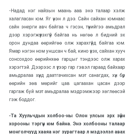
-Надад нэг найзын маань аав энэ талаар хэлж
халагласан юм. Яг үнэн л дээ. Сайн сайхан юмнаас
сайн энерги авч байгаа ч гэсэн, түүнийгээ амьдрал
дээр хэрэгжүүлэхгүй байгаа нь нөгөө л бидний эх
орон дундаа өөрийгөө олж харахгүйд байгаа юм.
Ямар нэгэн ном уншсан ч бай, кино үзэх, сайхан хууч
сонсохдоо өөрийнхөө гарцыг тэндээс олж харах
хэрэгтэй. Дээрээс л үүгээр гар гэвэл гараад байхаар
амьдралаа хүнд даатгачихсан мэт санагдах, хүн бүр
өөрийн зөв мөрийг цав цагаахан цасан дээр
гаргаж буй мэт амьдралаа мэдрэмжээр хөглөөсэй
гэж боддог.
-Та Хуульчдын холбоо-ны Олон улсын эрх зүйн
хорооны тэргүүн юм байна. Энэ холбооны талаар
монголчууд хааяа нэг зурагтаар л мэдээлэл авах