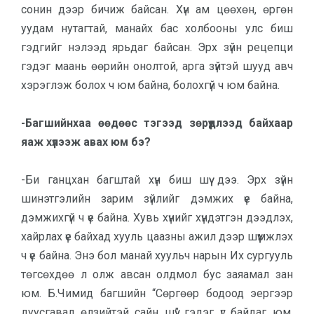
сонин дээр бичиж байсан. Хүн ам цөөхөн, өргөн
уудам нутагтай, манайх бас холбооны улс биш
гэдгийг нэлээд ярьдаг байсан. Эрх зүйн рецепци
гэдэг маань өөрийн онолтой, арга зүйтэй шууд авч
хэрэглэж болох ч юм байна, болохгүй ч юм байна.
-Багшийнхаа өөдөөс тэгээд зөрүүдлээд байхаар
яаж хүлээж авах юм бэ?
-Би ганцхан багштай хүн биш шүү дээ. Эрх зүйн
шинэтгэлийн зарим зүйлийг дэмжих үе байна,
дэмжихгүй ч үе байна. Хувь хүнийг хүндэтгэн дээдлэх,
хайрлах үе байхад хууль цаазны ажил дээр шүүмжлэх
ч үе байна. Энэ бол манай хуульч нарын Их сургууль
төгсөхдөө л олж авсан олдмол бус заяамал зан
юм. Б.Чимид багшийн “Сөргөөр бодоод эергээр
дуусгавал өлзийтэй сайн шүү” гэдэг үг байдаг юм.