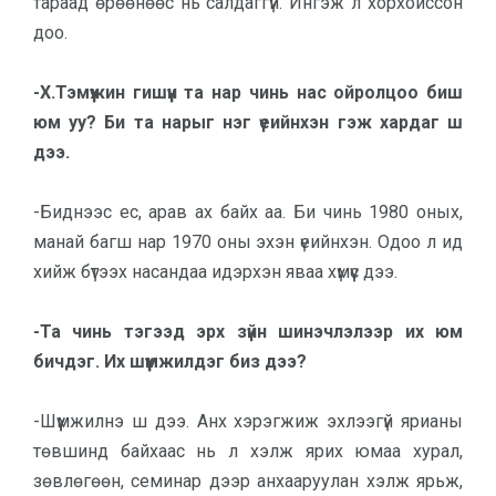
тараад өрөөнөөс нь салдаггүй. Ингэж л хорхойссон
доо.
-Х.Тэмүүжин гишүүн та нар чинь нас ойролцоо биш
юм уу? Би та нарыг нэг үеийнхэн гэж хардаг ш
дээ.
-Биднээс ес, арав ах байх аа. Би чинь 1980 оных,
манай багш нар 1970 оны эхэн үеийнхэн. Одоо л ид
хийж бүтээх насандаа идэрхэн яваа хүмүүс дээ.
-Та чинь тэгээд эрх зүйн шинэчлэлээр их юм
бичдэг. Их шүүмжилдэг биз дээ?
-Шүүмжилнэ ш дээ. Анх хэрэгжиж эхлээгүй ярианы
төвшинд байхаас нь л хэлж ярих юмаа хурал,
зөвлөгөөн, семинар дээр анхааруулан хэлж ярьж,