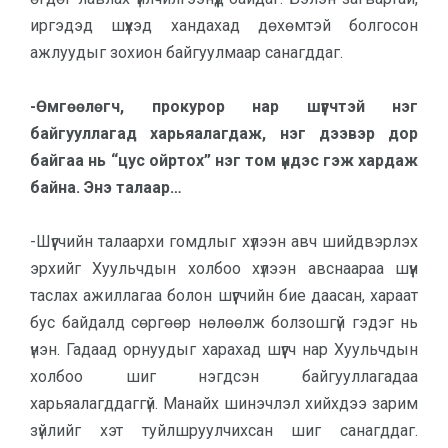
иргэдэд шүүхэд хандахад дөхөмтэй болгосон
ажлуудыг зохион байгуулмаар санагддаг.
-Өмгөөлөгч, прокурор нар шүүгчтэй нэг
байгууллагад харьяалагдаж, нэг дээвэр дор
байгаа нь “цус ойртох” нэг том үндэс гэж хардаж
байна. Энэ талаар…
-Шүүгчийн талаархи гомдлыг хүлээн авч шийдвэрлэх
эрхийг Хуульчдын холбоо хүлээн авснаараа шүүн
таслах ажиллагаа болон шүүгчийн бие даасан, хараат
бус байдалд сөргөөр нөлөөлж болзошгүй гэдэг нь
үнэн. Гадаад орнуудыг харахад шүүгч нар Хуульчдын
холбоо шиг нэгдсэн байгууллагадаа
харьяалагддаггүй. Манайх шинэчлэл хийхдээ зарим
зүйлийг хэт туйлшруулчихсан шиг санагддаг.