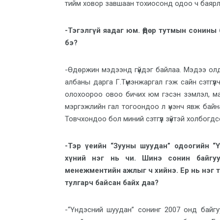
тийм ховор завшаан тохиосонд одоо ч баярл
-Тэгэлгүй яадаг юм. Өдөр тутмын сонины
бэ?
-Өдөржин мэдээнд гүйдэг байлаа. Мэдээ олдд
албаны дарга Г.Түмэнжаргал гэж сайн сэтгүүл
олохоороо овоо бичих юм гэсэн зэмлэл, магта
мэргэжлийн гал тогоондоо л үнэнч явж байн
Товчхондоо бол миний сэтгүүл зүйтэй холбогдсон
-Тэр үеийн “Зууны шуудан” одоогийн “
хүний нэг нь чи. Шинэ сонин байгуу
менежментийн ажлыг ч хийнэ. Ер нь нэг т
тулгарч байсан байх даа?
-“Үндэсний шуудан” сонинг 2007 онд байг