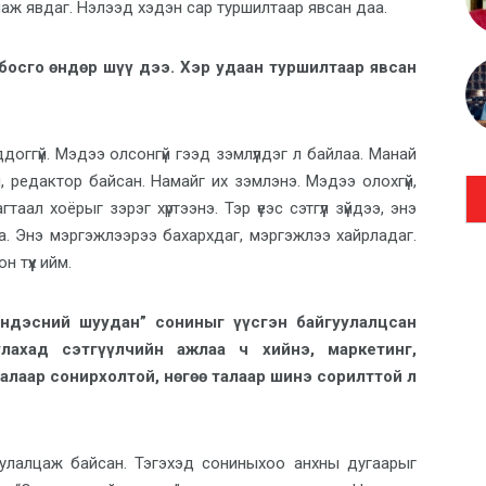
аж явдаг. Нэлээд хэдэн сар туршилтаар явсан даа.
 босго өндөр шүү дээ. Хэр удаан туршилтаар явсан
оггүй. Мэдээ олсонгүй гээд зэмлүүлдэг л байлаа. Манай
ч, редактор байсан. Намайг их зэмлэнэ. Мэдээ олохгүй,
ал хоёрыг зэрэг хүртээнэ. Тэр үеэс сэтгүүл зүйдээ, энэ
а. Энэ мэргэжлээрээ бахархдаг, мэргэжлээ хайрладаг.
 түүх ийм.
Үндэсний шуудан” сониныг үүсгэн байгуулалцсан
лахад сэтгүүлчийн ажлаа ч хийнэ, маркетинг,
алаар сонирхолтой, нөгөө талаар шинэ сорилттой л
уулалцаж байсан. Тэгэхэд сониныхоо анхны дугаарыг