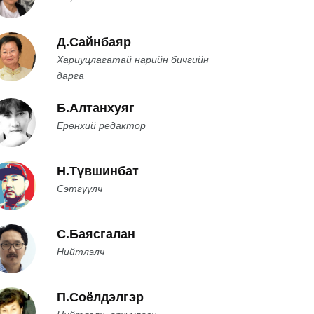
Д.Сайнбаяр
Хариуцлагатай нарийн бичгийн
дарга
Б.Алтанхуяг
Ерөнхий редактор
Н.Түвшинбат
Сэтгүүлч
С.Баясгалан
Нийтлэлч
П.Соёлдэлгэр