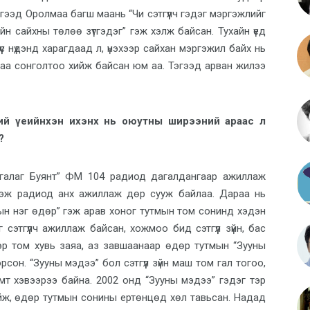
эгээд Оролмаа багш маань “Чи сэтгүүлч гэдэг мэргэжлийг
айн сайхны төлөө зүтгэдэг” гэж хэлж байсан. Тухайн үед
үс нүдэнд харагдаад л, үнэхээр сайхан мэргэжил байх нь
аа сонголтоо хийж байсан юм аа. Тэгээд арван жилээ
ий үеийнхэн ихэнх нь оюутны ширээний араас л
?
нгалаг Буянт” ФМ 104 радиод дагалдангаар ажиллаж
гэж радиод анх ажиллаж дөр сууж байлаа. Дараа нь
н нэг өдөр” гэж арав хоног тутмын том сонинд хэдэн
сэтгүүлч ажиллаж байсан, хожмоо бид сэтгүүл зүйн, бас
эр том хувь заяа, аз завшаанаар өдөр тутмын “Зууны
он. “Зууны мэдээ” бол сэтгүүл зүйн маш том гал тогоо,
омт хэвээрээ байна. 2002 онд “Зууны мэдээ” гэдэг тэр
йж, өдөр тутмын сонины ертөнцөд хөл тавьсан. Надад