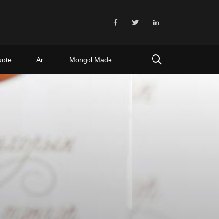
uote
Art
Mongol Made