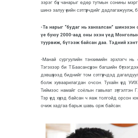
зэрэг бүх чанарыг өдөр тутмын сонины мэрг
шинэ залуу үеийн сэтгүүлчдийг дадлагажуулж, 
-Та нарыг “будаг нь ханхалсан” шинэхэн
үе буюу 2000-аад оны эхэн үед Монголы
туурвиж, бүтээж байсан даа. Тэдний хэнт
-Манай сургуулийн тэнхимийн эрхлэгч нь с
Тэгэхээр би Т.Баасансүрэн багшийн бүтээгдэх
дэвшүүлээд биднийг том сэтгүүлчдэд дагалдуу
болж хуваарилагдан очсон. Тухайн үед УИХ-
Тиймээс намайг соёлын гавьяат зүтгэлтэн Г
Тэр үед хүүхэд байсан ч яаж толгойд орсон
очиж хадгаа барьж шавь орж байсан.