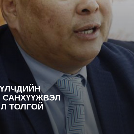
ҮҮЛЧДИЙН
С САНХҮҮЖВЭЛ
Л ТОЛГОЙ