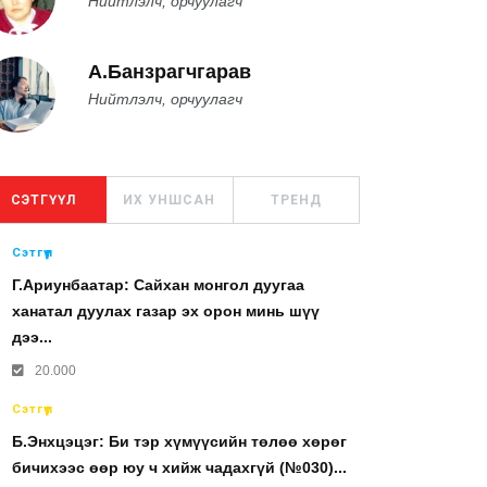
Нийтлэлч, орчуулагч
А.Банзрагчгарав
Нийтлэлч, орчуулагч
СЭТГҮҮЛ
ИХ УНШСАН
ТРЕНД
Сэтгүүл
Г.Ариунбаатар: Сайхан монгол дуугаа
ханатал дуулах газар эх орон минь шүү
дээ...
20.000
Сэтгүүл
Б.Энхцэцэг: Би тэр хүмүүсийн төлөө хөрөг
бичихээс өөр юу ч хийж чадахгүй (№030)...