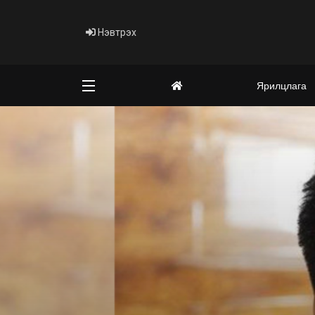
Нэвтрэх
Ярилцлага