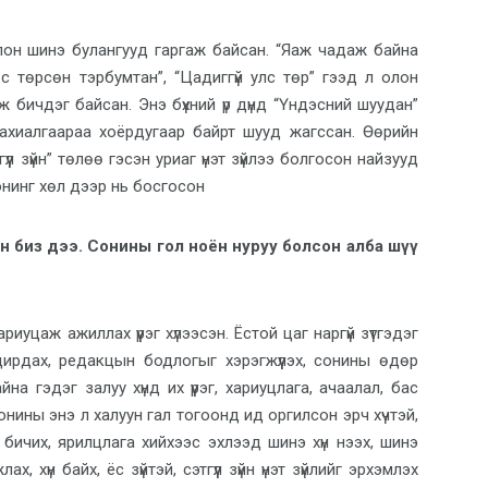
лон шинэ булангууд гаргаж байсан. “Яаж чадаж байна
өс төрсөн тэрбумтан”, “Цадиггүй улс төр” гээд л олон
 бичдэг байсан. Энэ бүхний үр дүнд “Үндэсний шуудан”
ахиалгаараа хоёрдугаар байрт шууд жагссан. Өөрийн
гүүл зүйн” төлөө гэсэн уриаг үнэт зүйлээ болгосон найзууд
 сонинг хөл дээр нь босгосон
н биз дээ. Сонины гол ноён нуруу болсон алба шүү
уцаж ажиллах үүрэг хүлээсэн. Ёстой цаг наргүй зүтгэдэг
ирдах, редакцын бодлогыг хэрэгжүүлэх, сонины өдөр
на гэдэг залуу хүнд их үүрэг, хариуцлага, ачаалал, бас
ины энэ л халуун гал тогоонд ид оргилсон эрч хүчтэй,
 бичих, ярилцлага хийхээс эхлээд шинэ хүн нээх, шинэ
, хүн байх, ёс зүйтэй, сэтгүүл зүйн үнэт зүйлийг эрхэмлэх