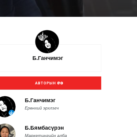
Б.Ганчимэг
АВТОРЫН ӨРӨӨ
Б.Ганчимэг
Ерөнхий эрхлэгч
Б.Бямбасүрэн
Маркетингийн алба