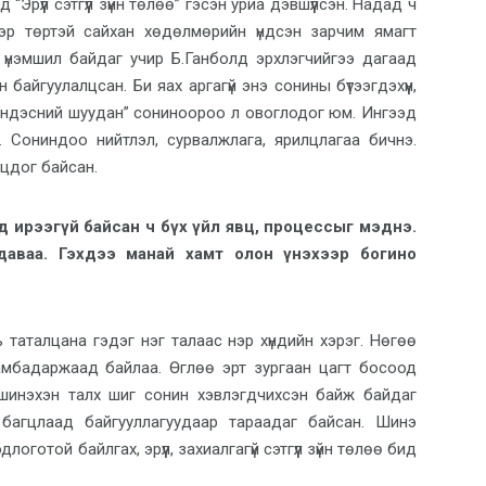
рүүл сэтгүүл зүйн төлөө” гэсэн уриа дэвшүүлсэн. Надад ч
ээ нэр төртэй сайхан хөдөлмөрийн үндсэн зарчим ямагт
л үнэмшил байдаг учир Б.Ганболд эрхлэгчийгээ дагаад
 байгуулалцсан. Би яах аргагүй энэ сонины бүтээгдэхүүн,
“Үндэсний шуудан” сониноороо л овоглодог юм. Ингээд
. Сониндоо нийтлэл, сурвалжлага, ярилцлагаа бичнэ.
лцдог байсан.
д ирээгүй байсан ч бүх үйл явц, процессыг мэднэ.
даваа. Гэхдээ манай хамт олон үнэхээр богино
 таталцана гэдэг нэг талаас нэр хүндийн хэрэг. Нөгөө
амбадаржаад байлаа. Өглөө эрт зургаан цагт босоод
шинэхэн талх шиг сонин хэвлэгдчихсэн байж байдаг
 багцлаад байгууллагуудаар тараадаг байсан. Шинэ
готой байлгах, эрүүл, захиалгагүй сэтгүүл зүйн төлөө бид