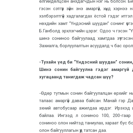
өлгийдөлцсөн анхдагчдын нэг нь болсон. Бид “Э
гэсэн сэтгүүл зүйн энэ амаргүй, хүнд хэрн
хэлбэрэлтгүй хадгалагдах ёстой гэдэг итгэ
нөхдийн хамт “Үндэсний шуудан” сонинг үүсгэн
Б.Ганболд эрхлэгчийн цэрэг. Одоо ч гэсэн 
шинэ сониноо байгуулаад хамтдаа зүтгэсэн
Захиалга, борлуулалтын асуудалд ч бас оро
-Тухайн үед би “Үндэсний шуудан” сонин
Шинэ сонин байгуулна гэдэг амаргүй 
хугацаанд танигдаж чадсан шүү?
-Өдөр тутмын сонин байгуулалцан өрхийг нь
талаас амаргүй даваа байсан. Манай гэр Д
эхний автобусаар ажилдаа ирдэг. Ирэхэд 
байлаа. Ингээд л сониноо 100, 200-гаар
сониноо олон нийтэд таниулах, хараат бус бодло
олон байгууллагын үүд татсан даа.