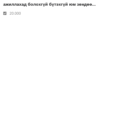
ажиллахад болохгүй бүтэхгүй юм зөндөө...
20.000