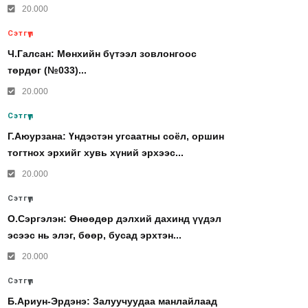
20.000
Сэтгүүл
Ч.Галсан: Мөнхийн бүтээл зовлонгоос
төрдөг (№033)...
20.000
Сэтгүүл
Г.Аюурзана: Үндэстэн угсаатны соёл, оршин
тогтнох эрхийг хувь хүний эрхээс...
20.000
Сэтгүүл
О.Сэргэлэн: Өнөөдөр дэлхий дахинд үүдэл
эсээс нь элэг, бөөр, бусад эрхтэн...
20.000
Сэтгүүл
Б.Ариун-Эрдэнэ: Залуучуудаа манлайлаад