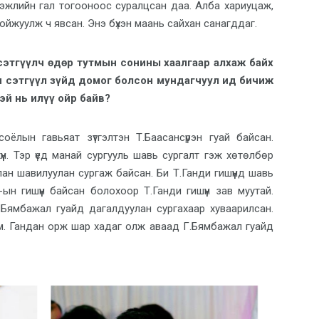
эжлийн гал тогооноос суралцсан даа. Алба хариуцаж,
бойжуулж ч явсан. Энэ бүхэн маань сайхан санагддаг.
 сэтгүүлч өдөр тутмын сонины хаалгаар алхаж байх
н сэтгүүл зүйд домог болсон мундагчуул ид бичиж
эй нь илүү ойр байв?
оёлын гавьяат зүтгэлтэн Т.Баасансүрэн гуай байсан.
үүн. Тэр үед манай сургууль шавь сургалт гэж хөтөлбөр
лан шавилуулан сургаж байсан. Би Т.Ганди гишүүнд шавь
ын гишүүн байсан болохоор Т.Ганди гишүүн зав муутай.
.Бямбажал гуайд дагалдуулан сургахаар хуваарилсан.
 юм. Гандан орж шар хадаг олж аваад Г.Бямбажал гуайд