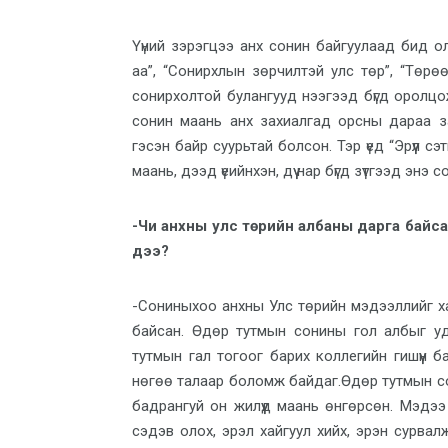
Үүний зэрэгцээ анх сонин байгуулаад бид о
аа”, “Сонирхлын зөрчилтэй улс төр”, “Төрө
сонирхолтой булангууд нээгээд бүгд оролцож
сонин маань анх захиалгад орсны дараа з
гэсэн байр суурьтай болсон. Тэр үед “Эрүүл сэт
маань, дээд үеийнхэн, дүү нар бүгд зүтгээд энэ
-Чи анхны улс төрийн албаны дарга байса
дээ?
-Сониныхоо анхны Улс төрийн мэдээллийг хари
байсан. Өдөр тутмын сонины гол албыг уд
тутмын гал тогоог барих коллегийн гишүүн бай
нөгөө талаар боломж байдаг.Өдөр тутмын сон
бадрангуй он жилүүд маань өнгөрсөн. Мэдээ
сэдэв олох, эрэл хайгуул хийх, эрэн сурвалжлах