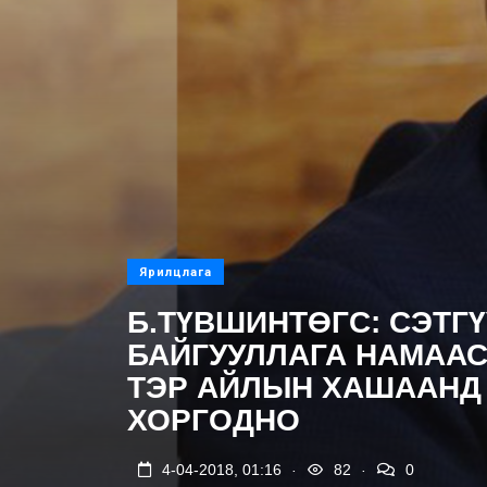
Ярилцлага
Б.ТҮВШИНТӨГС: СЭТГ
БАЙГУУЛЛАГА НАМАА
ТЭР АЙЛЫН ХАШААНД 
ХОРГОДНО
.
.
4-04-2018, 01:16
82
0