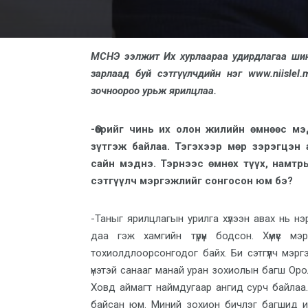
МСНЭ ээлжит Их хурлаараа удирдлагаа шинэ
зарлаад буй сэтгүүлчдийн нэг www.niislel.
зочноороо урьж ярилцлаа.
-Өөрийг чинь их олон жилийн өмнөөс м
зүтгэж байлаа. Тэгэхээр мөр зэрэгцэн
сайн мэднэ. Тэрнээс өмнөх түүх, намтр
сэтгүүлч мэргэжлийг сонгосон юм бэ?
-Таныг ярилцлагын урилга хүлээн авах нь н
даа гэж хамгийн түрүүн бодсон. Хүмүүс м
тохиолдлоорсонгодог байх. Би сэтгүүлч мэрг
үнэтэй санааг манай уран зохиолын багш Орол
Ховд аймагт наймдугаар ангид сурч байлаа. 
байсан юм. Миний зохион бичлэг багшид и