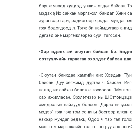
барьж яваад хүүхдүүдэд уншиж өгдөг байсан. Т
мэдэх үү. Их сайхан мэргэжил байдаг. Хүний с
зурагтаар гарч, радиогоор ярьдаг мундаг хүмү
гэж бодогдоод л. Тэгж би наймдугаар ангид
дүүргээд энэ мэргэжлээрээ сурч төгссөн.
-Хэр идэвхтэй оюутан байсан бэ. Бидн
сэтгүүлчийн гараагаа эхэлдэг байсан даа
-Оюутан байхдаа хамгийн анх Ховдын “Ту
байсан. Дуу хөгжимд дуртай ч байсан. Ин
надад их сайхан боломж тохиосон. “Монголы
сар ажилласан. Эрхлэгчээр нь Ш.Отгонцэцэг 
амьдралын найзууд болсон. Дараа нь үнэхэ
мэдээ” гэж гэж том сонины босгоор алхан орс
үнэхээр мундаг редакц. Одоо ч тэр гал гол
маш том мэргэжлийн гал тогоо руу анх өнги