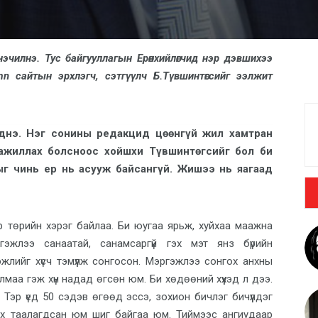
чилнэ. Тус байгууллагын Ерөнхийлөгчид нэр дэвшихээ
mn сайтын эрхлэгч, сэтгүүлч Б.Түвшинтөгсийг ээлжит
эднэ. Нэг сонины редакцид цөөнгүй жил хамтран
 ажиллах болсноос хойшхи Түвшинтөгсийг бол би
ыг чинь ер нь асууж байсангүй. Жишээ нь яагаад
эр төрийн хэрэг байлаа. Би юугаа ярьж, хуйхаа маажна
эргэжлээ санаатай, санамсаргүй гэх мэт янз бүрийн
эжлийг хүсч тэмүүлж сонгосон. Мэргэжлээ сонгох анхны
маа гэж хүн надад өгсөн юм. Би хөдөөний хүүхэд л дээ.
Тэр үед 50 сэдэв өгөөд эссэ, зохион бичлэг бичүүлдэг
х таалагдсан юм шиг байгаа юм. Тиймээс ангиудаар