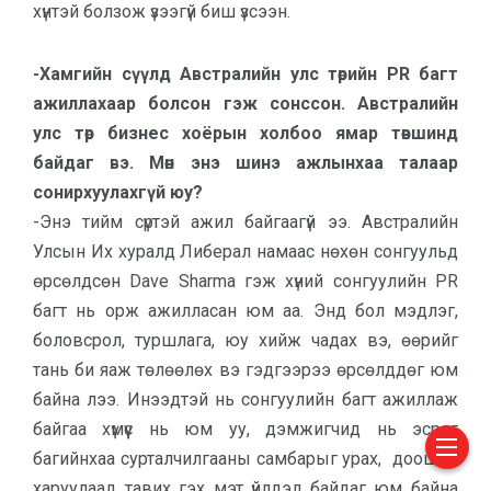
хүнтэй болзож үзээгүй биш үзсээн.
-Хамгийн сүүлд Австралийн улс төрийн PR багт
ажиллахаар болсон гэж сонссон. Австралийн
улс төр бизнес хоёрын холбоо ямар төвшинд
байдаг вэ. Мөн энэ шинэ ажлынхаа талаар
сонирхуулахгүй юу?
-Энэ тийм сүртэй ажил байгаагүй ээ. Австралийн
Улсын Их хуралд Либерал намаас нөхөн сонгуульд
өрсөлдсөн Dave Sharma гэж хүний сонгуулийн PR
багт нь орж ажилласан юм аа. Энд бол мэдлэг,
боловсрол, туршлага, юу хийж чадах вэ, өөрийг
тань би яаж төлөөлөх вэ гэдгээрээ өрсөлддөг юм
байна лээ. Инээдтэй нь сонгуулийн багт ажиллаж
байгаа хүмүүс нь юм уу, дэмжигчид нь эсрэг
багийнхаа сурталчилгааны самбарыг урах, доошоо
харуулаад тавих гэх мэт үйлдэл байдаг юм байна