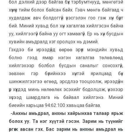
бол дэлхий дээр байгаа бүх тэрбумтнууд, мөнгөтэй
хүмүүс тийм болох байсан байх. Гэвч мөнгө байгаад ч
худалдаж авч болдоггүй үзэсгэлэн гоо гэж хүн бүрт
бий. Миний хувьд бол хүн хагалгаа хийлгэсэн байна
уу, хийлгээгүй байна уу огт хамаагүй. Ер нь хүн бусдын
хувийн амьдралд хэт оролцох нь дэмий.
Гэхдээ би ирээдүйд өөрөө эрүүл мэндийн хувьд
болно гээд ямар нэгэн хагалгаа төлөвлөөд
хийлгэхээр болбол бусдын саналыг сонсохгүй,
зөвхөн гэр бүлийнхээ хүнтэй ярилцаад бүх
шинжилгээгээ өгөөд, эрсдлээ тооцоолж, ирээдүйн
үр хүүхдэд минь нөлөөлөх эсэхийг бодолцож, үнэхээр
хүсээд шаардлага нь байвал хийлгэнэ. Миний
биеийн харьцаа 94:62:100 хавьцаа байгаа.
-Анхны амьдрал, анхны хайрынхаа талаар ярьж
болох уу. Та нэг хүүтэй гэсэн. Зарим нь түүнийг
өргөж авсан гэх. Бас зарим нь анхны амьдрал нь