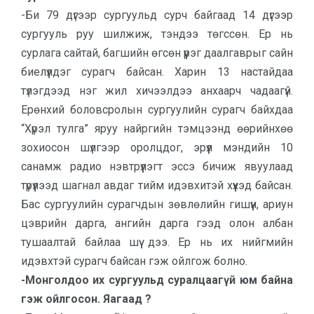
-Би 79 дүгээр сургуульд сурч байгаад 14 дүгээр
сургууль руу шилжиж, тэндээ төгссөн. Ер нь
сурлага сайтай, багшийн өгсөн үүрэг даалгаврыг сайн
биелүүлдэг сурагч байсан. Харин 13 настайдаа
түлэгдээд нэг жил хичээлдээ анхаарч чадаагүй.
Ерөнхий боловсролын сургуулийн сурагч байхдаа
“Хүрэл тулга” яруу найргийн тэмцээнд өөрийнхөө
зохиосон шүлгээр оролцдог, эрүүл мэндийн 10
санамж радио нэвтрүүлэгт эссэ бичиж явуулаад
түрүүлээд шагнал авдаг тийм идэвхитэй хүүхэд байсан.
Бас сургуулийн сурагчдын зөвлөлийн гишүүн, ариун
цэврийн дарга, ангийн дарга гээд олон албан
тушаалтай байлаа шүү дээ. Ер нь их нийгмийн
идэвхтэй сурагч байсан гэж ойлгож болно.
-Монголдоо их сургуульд суралцаагүй юм байна
гэж ойлгосон. Яагаад ?