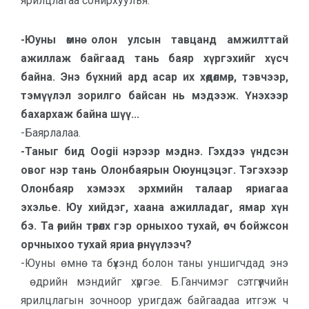
ярилцлагаа сонирхуулъя.
-Юуны өмнө олон улсын тавцанд амжилттай
ажиллаж байгаад тань баяр хүргэхийг хүсч
байна. Энэ бүхний ард асар их хөдөлмөр, тэвчээр,
тэмүүлэл зорилго байсан нь мэдээж. Үнэхээр
бахархаж байна шүү...
-Баярлалаа.
-Таныг бид Oogii нэрээр мэднэ. Гэхдээ үндсэн
овог нэр тань Олонбаярын Оюунцэцэг. Тэгэхээр
Олонбаяр хэмээх эрхмийн талаар яриагаа
эхэлье. Юу хийдэг, хаана ажилладаг, ямар хүн
бэ. Та өөрийн төрөлх гэр орныхоо тухай, өсч бойжсон
орчныхоо тухай яриа өрнүүлээч?
-Юуны өмнө та бүхэнд болон таны уншигчдад энэ
өдрийн мэндийг хүргэе. Б.Ганчимэг сэтгүүлчийн
ярилцлагын зочноор уригдаж байгаадаа итгэж ч