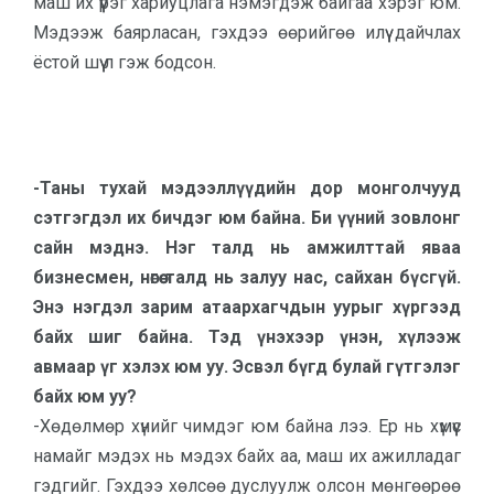
маш их үүрэг хариуцлага нэмэгдэж байгаа хэрэг юм.
Мэдээж баярласан, гэхдээ өөрийгөө илүү дайчлах
ёстой шүү л гэж бодсон.
-Таны тухай мэдээллүүдийн дор монголчууд
сэтгэгдэл их бичдэг юм байна. Би үүний зовлонг
сайн мэднэ. Нэг талд нь амжилттай яваа
бизнесмен, нөгөө талд нь залуу нас, сайхан бүсгүй.
Энэ нэгдэл зарим атаархагчдын уурыг хүргээд
байх шиг байна. Тэд үнэхээр үнэн, хүлээж
авмаар үг хэлэх юм уу. Эсвэл бүгд булай гүтгэлэг
байх юм уу?
-Хөдөлмөр хүнийг чимдэг юм байна лээ. Ер нь хүмүүс
намайг мэдэх нь мэдэх байх аа, маш их ажилладаг
гэдгийг. Гэхдээ хөлсөө дуслуулж олсон мөнгөөрөө