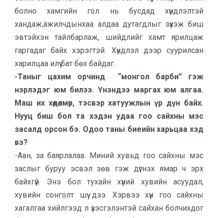
болно хамгийн гол нь бусдад хүндлэлтэй
хандаж,ажилчдынхаа алдаа дутагдлыг зүхэж биш
эвтэйхэн тайлбарлаж, шийдлийг хамт ярилцаж
гаргадаг байх хэрэгтэй. Хүндлэл дээр суурилсан
харилцаа илүү бат бөх байдаг.
-Таныг цахим орчинд “монгол барби” гэж
нэрлэдэг юм билээ. Үнэндээ маргах юм алгаа.
Маш их хөдөлмөр, тэсвэр хатуужлын үр дүн байх.
Нууц биш бол та хэдэн удаа гоо сайхны мэс
засалд орсон бэ. Одоо таны биеийн харьцаа хэд
вэ?
-Аан, за баярлалаа. Миний хувьд гоо сайхны мэс
заслыг буруу эсвэл зөв гэж дүгнэх ямар ч эрх
байхгүй. Энэ бол тухайн хүний хувийн асуудал,
хувийн сонголт шүү дээ. Хэрвээ хүн гоо сайхны
хагалгаа хийлгээд л үзэсгэлэнтэй сайхан болчихдог