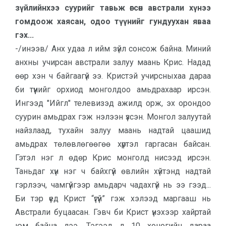
зүйлийнхээ суурийг тавьж өгсөн австрали хүнээ
гомдоож хаясан, одоо түүнийг гундуухан яваа
гэх...
-/инээв/ Анх удаа л ийм зүйл сонсож байна. Миний
анхны учирсан австрали залуу маань Крис. Надад
өөр хэн ч байгаагүй ээ. Кристэй учирсныхаа дараа
би түүнийг орхиод монголдоо амьдрахаар ирсэн.
Ингээд "Ийгл" телевизэд ажилд орж, эх орондоо
суурин амьдрах гэж нэлээн үзсэн. Монгол залуутай
найзлаад, тухайн залуу маань надтай цаашид
амьдрах төлөвлөгөөгөө хүртэл гаргасан байсан.
Гэтэл нэг л өдөр Крис монголд нисээд ирсэн.
Таньдаг хүн нэг ч байхгүй өвлийн хүйтэнд надтай
гэрлээч, чамгүйгээр амьдарч чадахгүй нь ээ гээд...
Би тэр үед Крист “үгүй” гэж хэлээд маргааш нь
Австрали буцаасан. Гэвч би Крист үнэхээр хайртай
юм байна лээ. Тэгээд л 10 хоногийн дараа