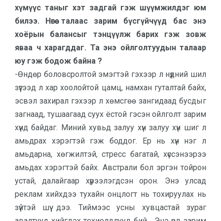
хүмүүс таныг хэт задгай гэж шүүмжилдэг юм
билээ. Нөгөө талаас зарим бүсгүйчүүд бас энэ
хоёрын балансыг тэнцүүлж барих гэж зовж
яваа ч харагддаг. Та энэ ойлголтуудын талаар
юу гэж бодож байна ?
-Өндөр боловсролтой эмэгтэй гэхээр л нүдний шил
зүүгээд л хар хоолойтой цамц, намхан гуталтай байх,
эсвэл захирал гэхээр л хөмсгөө зангидаад бусдыг
загнаад, тушаагаад суух ёстой гэсэн ойлголт зарим
хүнд байдаг. Миний хувьд залуу хүн залуу хүн шиг л
амьдрах хэрэгтэй гэж боддог. Ер нь хүн нэг л
амьдарна, хөгжилтэй, стресс багатай, хүссэнээрээ
амьдах хэрэгтэй байх. Австрали бол эргэн тойрон
устай, далайгаар хүрээлэгдсэн орон. Энэ улсад
реклам хийхдээ тухайн онцлогт нь тохируулах нь
зүйтэй шүү дээ. Тиймээс усны хувцастай зураг
авалтууд хийгдэх тохиолдлууд бий... Энэ үед зарим