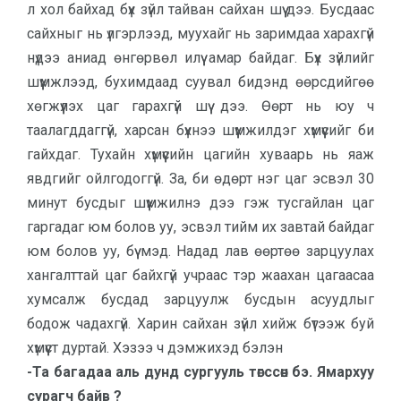
л хол байхад бүх зүйл тайван сайхан шүү дээ. Бусдаас
сайхныг нь үлгэрлээд, муухайг нь заримдаа харахгүй
нүдээ аниад өнгөрвөл илүү амар байдаг. Бүх зүйлийг
шүүмжлээд, бухимдаад суувал бидэнд өөрсдийгөө
хөгжүүлэх цаг гарахгүй шүү дээ. Өөрт нь юу ч
таалагддаггүй, харсан бүхнээ шүүмжилдэг хүмүүсийг би
гайхдаг. Тухайн хүмүүсийн цагийн хуваарь нь яаж
явдгийг ойлгодоггүй. За, би өдөрт нэг цаг эсвэл 30
минут бусдыг шүүмжилнэ дээ гэж тусгайлан цаг
гаргадаг юм болов уу, эсвэл тийм их завтай байдаг
юм болов уу, бүү мэд. Надад лав өөртөө зарцуулах
хангалттай цаг байхгүй учраас тэр жаахан цагаасаа
хумсалж бусдад зарцуулж бусдын асуудлыг
бодож чадахгүй. Харин сайхан зүйл хийж бүтээж буй
хүмүүст дуртай. Хэзээ ч дэмжихэд бэлэн
-Та багадаа аль дунд сургууль төгссөн бэ. Ямархуу
сурагч байв ?