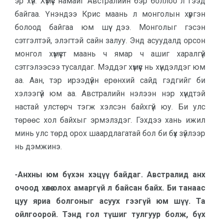
эр хүн. Хүмүүс намайг Австралийн бэр боллоо л гээд
байгаа. Үнэндээ Крис маань л монголын хүргэн
болоод байгаа юм шүү дээ. Монголыг гэсэн
сэтгэлтэй, элэгтэй сайн залуу. Энд асуудалд орсон
монгол хүмүүст маань ч ямар ч ашиг харалгүй
сэтгэлээсээ тусалдаг. Мэддэг хүмүүс нь хүндэлдэг юм
аа. Аан, тэр ирээдүйн ерөнхий сайд гэдгийг би
хэлээгүй юм аа. Австралийн нэлээн нэр хүндтэй
настай улстөрч тэгж хэлсэн байхгүй юу. Би улс
төрөөс хол байхыг эрмэлздэг. Гэхдээ хань ижил
минь улс төрд орох шаардлагатай бол би бүх зүйлээр
нь дэмжинэ.
-Анхны юм бүхэн хэцүү байдаг. Австралид анх
очоод хөлөө олох амаргүй л байсан байх. Би танаас
цуу яриа болгоныг асуух гээгүй юм шүү. Та
ойлгоорой. Тэнд гол түшиг тулгуур болж, бүх