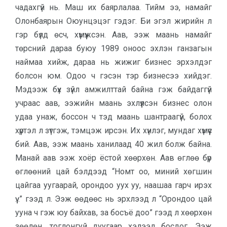
чадахгүй нь. Маш их баярлалаа. Тийм ээ, намайг
Олонбаярын Оюунцэцэг гэдэг. Би эгэл жирийн л
гэр бүлд өсч, хүмүүжсэн. Аав, ээж маань намайг
төрсний дараа буюу 1989 оноос эхлэн ганзагын
наймаа хийж, дараа нь жижиг бизнес эрхэлдэг
болсон юм. Одоо ч гэсэн тэр бизнесээ хийдэг.
Мэдээж бүх зүйл амжилттай байна гэж байдаггүй
учраас аав, ээжийн маань эхлүүлсэн бизнес олон
удаа унаж, боссон ч тэд маань шантраагүй, болох
хүртэл л зүтгэж, тэмцэж ирсэн. Их хүнлэг, мундаг хүмүүс
бий. Аав, ээж маань ханилаад 40 жил болж байна.
Манай аав ээж хоёр ёстой хөөрхөн. Аав өглөө бүр
өглөөний цай бэлдээд “Номт оо, миний хөгшин
цайгаа уугаарай, орондоо уух уу, наашаа гарч ирэх
үү...” гээд л. Ээж өөдөөс нь эрхлээд л “Орондоо цай
ууна ч гэж юу байхав, за босъё доо” гээд л хөөрхөн
зөөлөн, тоглонгуй дуугаар хэлээд босдог. Ээж