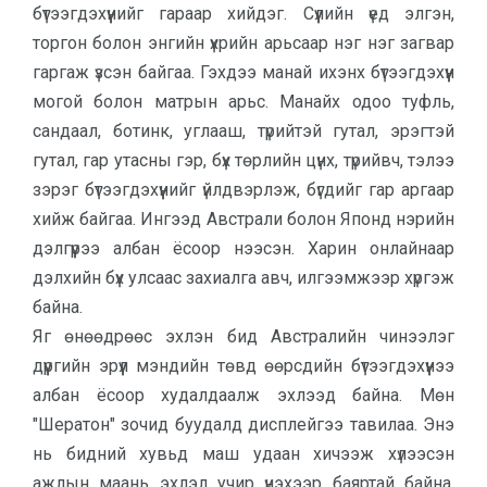
бүтээгдэхүүнийг гараар хийдэг. Сүүлийн үед элгэн,
торгон болон энгийн үхрийн арьсаар нэг нэг загвар
гаргаж үзсэн байгаа. Гэхдээ манай ихэнх бүтээгдэхүүн
могой болон матрын арьс. Манайх одоо туфль,
сандаал, ботинк, углааш, түрийтэй гутал, эрэгтэй
гутал, гар утасны гэр, бүх төрлийн цүнх, түрийвч, тэлээ
зэрэг бүтээгдэхүүнийг үйлдвэрлэж, бүгдийг гар аргаар
хийж байгаа. Ингээд Австрали болон Японд нэрийн
дэлгүүрээ албан ёсоор нээсэн. Харин онлайнаар
дэлхийн бүх улсаас захиалга авч, илгээмжээр хүргэж
байна.
Яг өнөөдрөөс эхлэн бид Австралийн чинээлэг
дүүргийн эрүүл мэндийн төвд өөрсдийн бүтээгдэхүүнээ
албан ёсоор худалдаалж эхлээд байна. Мөн
"Шератон" зочид буудалд дисплейгээ тавилаа. Энэ
нь бидний хувьд маш удаан хичээж хүлээсэн
ажлын маань эхлэл учир үнэхээр баяртай байна.