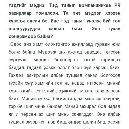
гэдгийг мэднэ. Тэд таныг компанийнхаа PR
захирлаар томилсон. Та энэ мэдээг хэрхэн
хүлээж авсан бэ. Бас тэд таныг үнэлж буй гол
шалгууруудаа хэлсэн байх. Энэ тухай
сонирхмоор байна?
-Одоо энэ хамт олонтойгоо ажиллаад гурван жил
болж байна. Мэдээж анх ажилд авахдаа төгссөн
сургууль, мэдлэг боловсрол, хүнтэй харилцах
байдал, гадаад үзэмж зэрэг олон зүйл харсан байх.
Гэхдээ захирлын албан тушаал санал болгоход
тухайн хүмүүс хамгийн гол нь надад итгэсэн, миний
хувь хүнийг, сэтгэлийг, хүмүүжлийг маань олж харсан
байх. Миний хувьд багийнхандаа маш их хайртай,
гэр бүл шиг минь байдаг. Манай захирал бол надад
яг л төрсөн ах шиг минь санагддаг. Энэ албан
тушаал зүгээр нэг нэр биш, өндөр цалин биш харин