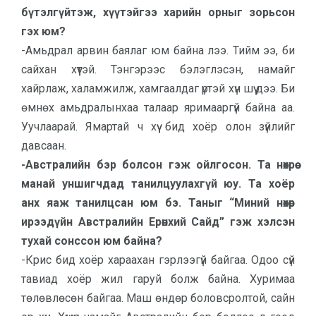
бүтэлгүйтэж, хүүтэйгээ харийн орныг зорьсон
гэх юм?
-Амьдрал арвин баялаг юм байна лээ. Тийм ээ, би
сайхан хүүтэй. Тэнгэрээс бэлэглэсэн, намайг
хайрлаж, халамжилж, хамгаалдаг үртэй хүн шүү дээ. Би
өмнөх амьдралынхаа талаар яримааргүй байна аа.
Уучлаарай. Ямартай ч хүү бид хоёр олон зүйлийг
давсаан.
-Австралийн бэр болсон гэж ойлгосон. Та нөхрөө
манай уншигчдад танилцуулахгүй юу. Та хоёр
анх яаж танилцсан юм бэ. Таныг “Миний нөхөр
ирээдүйн Австралийн Ерөнхий Сайд” гэж хэлсэн
тухай сонссон юм байна?
-Крис бид хоёр хараахан гэрлээгүй байгаа. Одоо сүй
тавиад хоёр жил гаруй болж байна. Хуримаа
төлөвлөсөн байгаа. Маш өндөр боловсролтой, сайн