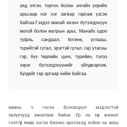
үед элгэн, торгон болон энгийн үхрийн
арьсаар нэг нэг загвар гаргаж үзсэн
байгаа.Гэхдээ манай ихэнх бүтээгдэхүүн
могой болон матрын арьс. Манайх одоо
туфль, сандаал, ботинк, углааш,
түрийтэй гутал, эрэгтэй гутал, гар утасны
гэр, бүх төрлийн цүнх, түрийвч, тэлээ
зэрэг бүтээгдэхүүнийг үйлдвэрлэж,
бүгдийг гар аргаар хийж байгаа.
маань ч гэсэн боловсрол мэдлэгтэй
залуучууд
ажиллаж байна. Ер нь хүн жижиг
гэлтгүй ямар нэгэн бизнес эрхлэхэд хойно нь маш