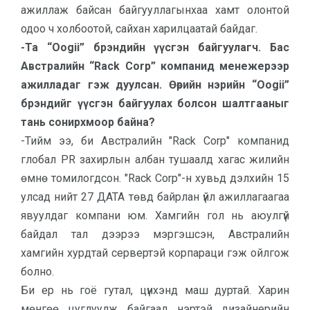
ажиллаж байсан байгууллагынхаа хамт олонтой
одоо ч холбоотой, сайхан харилцаатай байдаг.
-Та “Oogii” брэндийн үүсгэн байгуулагч. Бас
Австралийн “Rack Corp” компанид менежерээр
ажилладаг гэж дуулсан. Өөрийн нэрийн “Oogii”
брэндийг үүсгэн байгуулах болсон шалтгааныг
тань сонирхмоор байна?
-Тийм ээ, би Австралийн "Rack Corp" компанид
глобал PR захирлын албан тушаалд хагас жилийн
өмнө томилогдсон. "Rack Corp"-н хувьд дэлхийн 15
улсад нийт 27 ДАТА төвд байрлан үйл ажиллагаагаа
явуулдаг компани юм. Хамгийн гол нь аюулгүй
байдал тал дээрээ мэргэшсэн, Австралийн
хамгийн хурдтай сервертэй корпараци гэж ойлгож
болно.
Би ер нь гоё гутал, цүнхэнд маш дуртай. Харин
мөнгөө цуглуулж байгаад нэртэй дизайнерийн