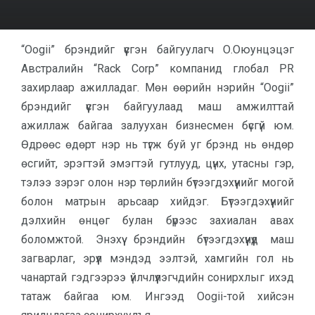
“Oogii” брэндийг үүсгэн байгуулагч О.Оюунцэцэг
Австралийн “Rack Corp” компанид глобал PR
захирлаар ажилладаг. Мөн өөрийн нэрийн “Oogii”
брэндийг үүсгэн байгуулаад маш амжилттай
ажиллаж байгаа залуухан бизнесмен бүсгүй юм.
Өдрөөс өдөрт нэр нь түгж буй уг брэнд нь өндөр
өсгийт, эрэгтэй эмэгтэй гутлууд, цүнх, утасны гэр,
тэлээ зэрэг олон нэр төрлийн бүтээгдэхүүнийг могой
болон матрын арьсаар хийдэг. Бүтээгдэхүүнийг
дэлхийн өнцөг булан бүрээс захиалан авах
боломжтой. Энэхүү брэндийн бүтээгдэхүүнүүд маш
загварлаг, эрүүл мэндэд ээлтэй, хамгийн гол нь
чанартай гэдгээрээ үйлчлүүлэгчдийн сонирхлыг ихэд
татаж байгаа юм. Ингээд Oogii-той хийсэн