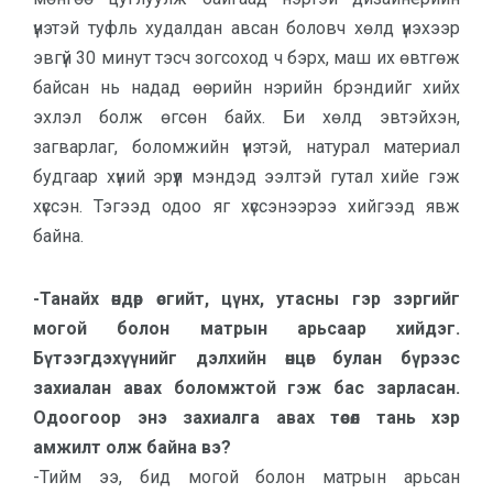
үнэтэй туфль худалдан авсан боловч хөлд үнэхээр
эвгүй 30 минут тэсч зогсоход ч бэрх, маш их өвтгөж
байсан нь надад өөрийн нэрийн брэндийг хийх
эхлэл болж өгсөн байх. Би хөлд эвтэйхэн,
загварлаг, боломжийн үнэтэй, натурал материал
будгаар хүний эрүүл мэндэд ээлтэй гутал хийе гэж
хүссэн. Тэгээд одоо яг хүссэнээрээ хийгээд явж
байна.
-Танайх өндөр өсгийт, цүнх, утасны гэр зэргийг
могой болон матрын арьсаар хийдэг.
Бүтээгдэхүүнийг дэлхийн өнцөг булан бүрээс
захиалан авах боломжтой гэж бас зарласан.
Одоогоор энэ захиалга авах төсөл тань хэр
амжилт олж байна вэ?
-Тийм ээ, бид могой болон матрын арьсан