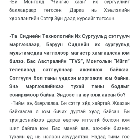
-Би Монголд “Чингис хаан” их сургуулийг
баклавраар төгссөн. Дараа нь Хэвлэлийн
хүрээлэнгийн Сэтгүүл Зүйн дээд курсийг төгссөн.
-Та Сиднейн Технологийн Их Сургуульд сэтгүүлч
мэргэжлээр, Баруун Сиднейн их сургуульд
мультимедиа чиглэлээр магистр хамгаалсан юм
билээ. Бас Австралийн “TVS”, Монголын “Ийгл”
телевизэд сэтгүүлчээр ажиллаж байжээ.
Сэтгүүлч бол таны үндсэн мэргэжил юм байна.
Энэ мэргэжлийнхээ тухай таны бодлыг
сонирхмоор байна. Эндээс та юу олж авсан бэ?
-Тийм ээ, баярлалаа. Би сэтгүүл зүйд хайртай. Жаахан
байхаасаа л юм бичих дуртай хүүхэд байсан. Би
түлэгдсэнийхээ дараа өөртөө итгэлгүй болсон юм
шиг байгаа юм. Бас манай аав, ээжийн бизнес
тухайн үед нь нэлээн асуудалтай. Надад тийм гоё