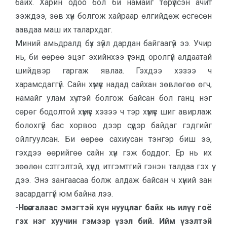
байх. Харин одоо бол би намайг төрүүлсэн ачит
ээждээ, зөв хүн болгож хайраар өлгийдөж өсгөсөн
аавдаа маш их талархдаг.
Миний амьдралд бүх зүйл дардан байгаагүй ээ. Учир
нь, би өөрөө эцэг эхийнхээ үгэнд оролгүй алдаатай
шийдвэр гаргаж явлаа. Гэхдээ хэзээ ч
харамсдаггүй. Сайн хүмүүс надад сайхан зөвлөгөө өгч,
намайг улам хүчтэй болгож байсан бол ганц нэг
сөрөг бодолтой хүмүүс хэзээ ч тэр хүмүүс шиг авирлаж
болохгүй бас хорвоо дээр сүүдэр байдаг гэдгийг
ойлгуулсан. Би өөрөө сахиусан тэнгэр биш ээ,
гэхдээ өөрийгөө сайн хүн гэж боддог. Ер нь их
зөөлөн сэтгэлтэй, хүнд итгэмтгий гэнэн талдаа гэх үү
дээ. Энэ зангаасаа болж алдаж байсан ч хүний зан
засардаггүй юм байна лээ.
-Нөгөө талаас эмэгтэй хүн нууцлаг байх нь илүү гоё
гэх нэг хуучин гэмээр үзэл бий. Ийм үзэлтэй