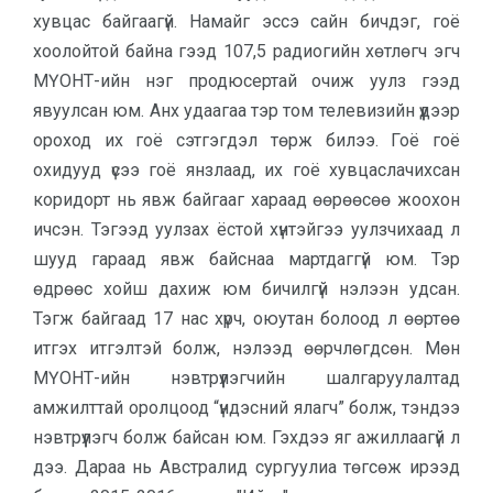
хувцас байгаагүй. Намайг эссэ сайн бичдэг, гоё
хоолойтой байна гээд 107,5 радиогийн хөтлөгч эгч
МҮОНТ-ийн нэг продюсертай очиж уулз гээд
явуулсан юм. Анх удаагаа тэр том телевизийн үүдээр
ороход их гоё сэтгэгдэл төрж билээ. Гоё гоё
охидууд үсээ гоё янзлаад, их гоё хувцаслачихсан
коридорт нь явж байгааг хараад өөрөөсөө жоохон
ичсэн. Тэгээд уулзах ёстой хүнтэйгээ уулзчихаад л
шууд гараад явж байснаа мартдаггүй юм. Тэр
өдрөөс хойш дахиж юм бичилгүй нэлээн удсан.
Тэгж байгаад 17 нас хүрч, оюутан болоод л өөртөө
итгэх итгэлтэй болж, нэлээд өөрчлөгдсөн. Мөн
МҮОНТ-ийн нэвтрүүлэгчийн шалгаруулалтад
амжилттай оролцоод “үндэсний ялагч” болж, тэндээ
нэвтрүүлэгч болж байсан юм. Гэхдээ яг ажиллаагүй л
дээ. Дараа нь Австралид сургуулиа төгсөж ирээд