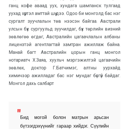
ганц кофе аваад уух, хундага шампанск тулгаад
уухад хүртэл амттай шүү дээ. Одоо би монголд бас нэг
сургалт зуучлалын төв нээсэн байгаа. Австрали
улсын бүх сургуульд зуучилдаг, бүх төрлийн визний
зөвлөгөө өгдөг, Австралийн цагаачлалын албаны
лицензтэй агентлагтай хамтран ажиллаж байна.
Манай багт Австралийн цорын ганц монгол
нотариатч Х.Заяа, хуульч мэргэжилтэй цагаачийн
зөвлөх, доктор Г.Батчимэг, алтны уурхайд
химичээр ажилладаг бас нэг мундаг бүсгүй байдаг.
Монгол дахь салбарт
Бид могой болон матрын арьсан
бүтээгдэхүүнийг гараар хийдэг. Сүүлийн