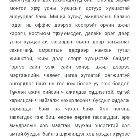
монгол хүмүүс усны хувцсыг дотуур хувцастай
андуурдаг байх. Миний хувьд амьдралын баланс
гэдэг нь оффис дээрээ корпрэйт орчин ажил
хэрэгч, костьюм түлхүү өмсдөг, далайн эрэг дээр
усны хувцастай, загварын эвент дээр загварлаг
сахилгагүй, амралтын өдрүүдээр намхан гутал
жийнстэй, жим дээр спорт хувцастай байдаг.
Гэртээ сайн ээж, сайн эхнэр, ажил дээрээ
мэргэжлийн, чөлөөт цагаа зугаатай хөгжилтэй
өнгөрүүлдэг байх нь гоё юм болов уу гэж боддог.
Түүнчлэн ажил хийсэн ч ажилдаа хүндлэлтэй, хүнтэй
харилцсан ч найзалж нөхөрлөсөн ч бусдыг хүндэлж
харилцдаг байх нь чухал байх. Хэн нэгэнд
таалагдах гэж биш өөрөө өөртөө таалагддаг, эрүүл
амьдралын хэв маягтай, муухай энергитэй хэл
амтай бусдыг байнга шүүмжилдэг хов ярьдаг хүмүүсээс