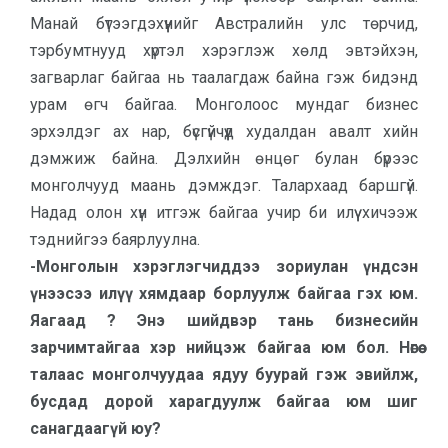
Манай бүтээгдэхүүнийг Австралийн улс төрчид,
тэрбумтнууд хүртэл хэрэглэж хөлд эвтэйхэн,
загварлаг байгаа нь таалагдаж байна гэж бидэнд
урам өгч байгаа. Монголоос мундаг бизнес
эрхэлдэг ах нар, бүсгүйчүүд худалдан авалт хийн
дэмжиж байна. Дэлхийн өнцөг булан бүрээс
монголчууд маань дэмждэг. Талархаад баршгүй.
Надад олон хүн итгэж байгаа учир би илүү хичээж
тэднийгээ баярлуулна.
-Монголын хэрэглэгчиддээ зориулан үндсэн
үнээсээ илүү хямдаар борлуулж байгаа гэх юм.
Яагаад ? Энэ шийдвэр тань бизнесийн
зарчимтайгаа хэр нийцэж байгаа юм бол. Нөгөө
талаас монголчуудаа ядуу буурай гэж эвийлж,
бусдад дорой харагдуулж байгаа юм шиг
санагдаагүй юу?