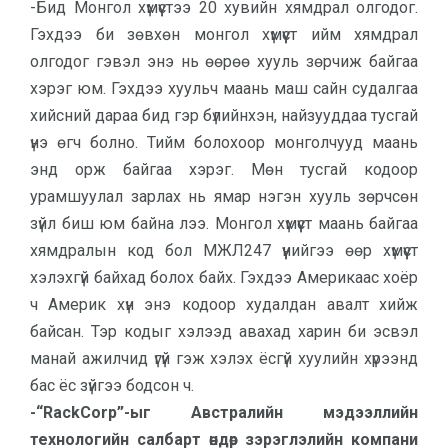
-Бид Монгол хүмүүстээ 20 хувийн хямдрал олгодог.
Гэхдээ би зөвхөн монгол хүмүүст ийм хямдрал
олгодог гэвэл энэ нь өөрөө хууль зөрчиж байгаа
хэрэг юм. Гэхдээ хуульч маань маш сайн судалгаа
хийсний дараа бид гэр бүлийнхэн, найзууддаа тусгай
үнэ өгч болно. Тийм болохоор монголчууд маань
энд орж байгаа хэрэг. Мөн тусгай кодоор
урамшуулал зарлах нь ямар нэгэн хууль зөрчсөн
зүйл биш юм байна лээ. Монгол хүмүүст маань байгаа
хямдралын код бол МЖЛ247 үүнийгээ өөр хүмүүст
хэлэхгүй байхад болох байх. Гэхдээ Америкаас хоёр
ч Америк хүн энэ кодоор худалдан авалт хийж
байсан. Тэр кодыг хэлээд авахад харин би эсвэл
манай ажилчид үгүй гэж хэлэх ёсгүй хуулийн хүрээнд
бас ёс зүйгээ бодсон ч.
-“RackCorp”-ыг Австралийн мэдээллийн
технологийн салбарт өндөр зэрэглэлийн компани