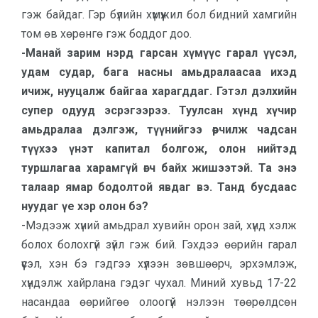
гэж байдаг. Гэр бүлийн хүмүүжил бол бидний хамгийн
том өв хөрөнгө гэж боддог доо.
-Манай зарим нэрд гарсан хүмүүс гарал үүсэл,
удам судар, бага насны амьдралаасаа ихэд
ичиж, нууцалж байгаа харагддаг. Гэтэл дэлхийн
супер одууд эсрэгээрээ. Туулсан хүнд хүчир
амьдралаа дэлгэж, түүнийгээ өөрчилж чадсан
түүхээ үнэт капитал болгож, олон нийтэд
туршлагаа харамгүй өгч байх жишээтэй. Та энэ
талаар ямар бодолтой явдаг вэ. Танд бусдаас
нуудаг үе хэр олон бэ?
-Мэдээж хүний амьдрал хувийн орон зай, хүнд хэлж
болох болохгүй зүйл гэж бий. Гэхдээ өөрийн гарал
үүсэл, хэн бэ гэдгээ хүлээн зөвшөөрч, эрхэмлэж,
хүндэлж хайрлана гэдэг чухал. Миний хувьд 17-22
насандаа өөрийгөө олоогүй нэлээн төөрөлдсөн