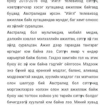
буюу 2015-2016 онд "Ийгл" телевизэд сэтгүүлч,
нэвтрүүлэгчээр хэсэг хугацаанд ажиллаж байгаад
буцаад Австралидаа ирсэн. "Ийгл" телевизэд
ажиллаж байх хугацаандаа мундаг, баг хамт олноос
их зүйлийг суралцсан.
Австралид бол мультмедиа, мобайл медиа,
дэлхийн хэвлэл мэлээллийн ажилтан, сэтгүүл зүй гэх
зүйлд суралцсан. Ажил дээр гарахдаа тангараг
өргөдөг юм байна лээ. Сэтгүүлч ямар ч өндөр
карьертай байж болно. Гэхдээ хамгийн гол нь этик
буюу ёс зүй юм байна гэдгийг ойлгосон. Мэдээж
энэ бүхний ард ерөнхий мэдлэг, баланс, аливаад
мэдрэмжтэй хандах, хуулийн мэдлэг гэх мэтчилэн
олон шалгуур бий. Австралид бол сэтгүүлчид
мэргэжлээрээ нэлээн олон жил ажиллаж байж
буюу нас тогтсон хойноо улс төрийн сэтгүүлч болдог
бичигдээгүй хуультай юм байна лээ. Миний хувьд