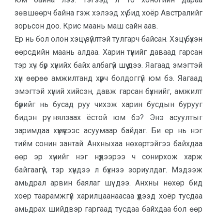
зөвшөөрч байна гэж хэлээд хүү бид хоёр Австралийг
зорьсон доо. Крис маань маш сайн аав.
Ер нь бол олон хэцүү зүйлтэй тулгарч байсан. Хэцүү бүхэн
өөрсдийн маань алдаа. Харин түүнийг даваад гарсан
тэр хүч бүр хүнийх байх албагүй шүү дээ. Яагаад эмэгтэй
хүн өөрөө амжилтанд хүрч болдоггүй юм бэ. Яагаад
эмэгтэй хүний хийсэн, давж гарсан бүхнийг, амжилт
бүрийг нь бусад руу чихэж харин бусдын бурууг
бидэн рүү нялзаах ёстой юм бэ? Энэ асуултыг
заримдаа хүмүүсээс асуумаар байдаг. Би ер нь нэг
тийм сонин зантай. Анхныхаа нөхөртэйгээ байхдаа
өөр эр хүнийг нэг нүдээрээ ч сонирхож харж
байгаагүй, тэр хүндээ л бүхнээ зориулдаг. Мэдээж
амьдрал арвин баялаг шүү дээ. Анхны нөхөр бид
хоёр таарамжгүй харилцаанаасаа үүдээд хоёр тусдаа
амьдрах шийдвэр гаргаад тусдаа байхдаа бол өөр