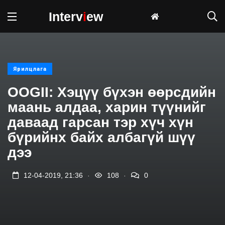
Interv
i
ew
Ярилцлага
OOGII: Хэцүү бүхэн өөрсдийн
маань алдаа, харин түүнийг
даваад гарсан тэр хүч хүн
бүрийнх байх албагүй шүү
дээ
.
.
12-04-2019, 21:36
108
0