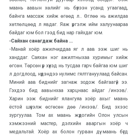
маань аавын хөлийг нь бүлээн усанд угаагаад,
байнга массаж хийж өгөөд л... Өглөө нь ажилдаа
хөтлөлцөөд л явдаг. Яаж үргэлж ийм халуунаараа
байдаг юм бол гээд бид нар гайхдаг юм.
-Сайхан санагдаж байна ...
-Манай хоёр ажилчиддаа яг л аав ээж шиг нь
ханддаг. Саяхан нэг ажилтныхаа хуримыг хийж
өгсөн. Төрсөн үр хүүхэд нь тусдаа гарч байгаа юм шиг
л догдлоод, нүдэндээ нулимс гялтгануулаад байсан.
Миний аав биднийг загнаж зодож байгаагүй ээ.
Гэхдээ бид аавынхаа харцнаас айдаг /инээв/.
Харин ээж биднийг ялангуяа хоёр ахыг маань
ёстой шүүсэлж өсгөсөн дөө /инээв/. Бид эхээс
зургуулаа. Том ах маань жүдогийн Олон улсын
хэмжээний мастер, дэлхийн аваргын хоёр ч
медальтай. Хоёр ах болон гурван дүү маань бүгд