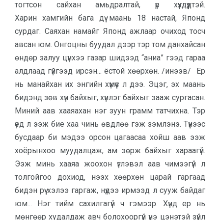
тогтсон сайхан амьдралтай, үр хүүхдүүдтэй.
Харин хамгийн бага дүү маань 18 настай, Японд
сурдаг. Саяхан намайг Японд ажлаар очиход тосч
авсан юм. Онгоцны буудал дээр тэр том данхайсан
өндөр залуу цүнхээ газар шидээд “аниа” гээд гараа
алдлаад гүйгээд ирсэн... ёстой хөөрхөн. /инээв/ Ер
нь манайхан их энгийн хүмүүс л дээ. Эцэг, эх маань
бидэнд зөв хүн байхыг, хүнлэг байхыг зааж сургасан.
Миний аав хааяахан нэг зуун грамм татчихна. Тэр
үед л ээж бие хаа чинь өвдлөө гэж зэмлэнэ. Түүнээс
бусдаар би мэдээ орсон цагаасаа хойш аав ээж
хоёрынхоо муудалцаж, ам зөрж байхыг хараагүй.
Ээж минь хааяа жоохон үглэвэл аав чимээгүй л
толгойгоо дохиод, нээх хөөрхөн царай гаргаад
бидэн рүү хэлээ гаргаж, нүдээ ирмээд л сууж байдаг
юм... Нэг тийм сахилгагүй ч гэмээр. Хүнд ер нь
мөнгөөр худалдаж авч болохооргүй үнэ цэнэтэй зүйл