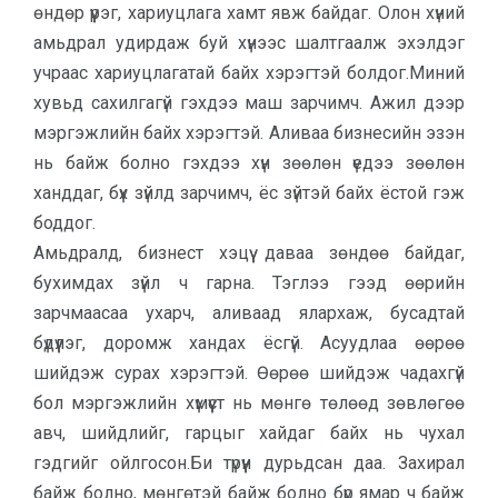
өндөр үүрэг, хариуцлага хамт явж байдаг. Олон хүний
амьдрал удирдаж буй хүнээс шалтгаалж эхэлдэг
учраас хариуцлагатай байх хэрэгтэй болдог.Миний
хувьд сахилгагүй гэхдээ маш зарчимч. Ажил дээр
мэргэжлийн байх хэрэгтэй. Аливаа бизнесийн эзэн
нь байж болно гэхдээ хүн зөөлөн үедээ зөөлөн
ханддаг, бүх зүйлд зарчимч, ёс зүйтэй байх ёстой гэж
боддог.
Амьдралд, бизнест хэцүү даваа зөндөө байдаг,
бухимдах зүйл ч гарна. Тэглээ гээд өөрийн
зарчмаасаа ухарч, аливаад ялархаж, бусадтай
бүдүүлэг, доромж хандах ёсгүй. Асуудлаа өөрөө
шийдэж сурах хэрэгтэй. Өөрөө шийдэж чадахгүй
бол мэргэжлийн хүмүүст нь мөнгө төлөөд зөвлөгөө
авч, шийдлийг, гарцыг хайдаг байх нь чухал
гэдгийг ойлгосон.Би түрүүн дурьдсан даа. Захирал
байж болно, мөнгөтэй байж болно бүр ямар ч байж