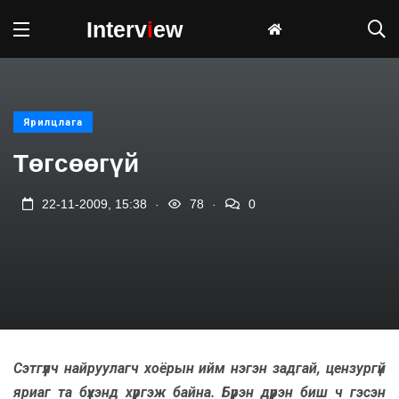
Interv
i
ew
Ярилцлага
Төгсөөгүй
.
.
22-11-2009, 15:38
78
0
Сэтгүүлч найруулагч хоёрын ийм нэгэн задгай, цензургүй
яриаг та бүхэнд хүргэж байна. Бүрэн дүүрэн биш ч гэсэн