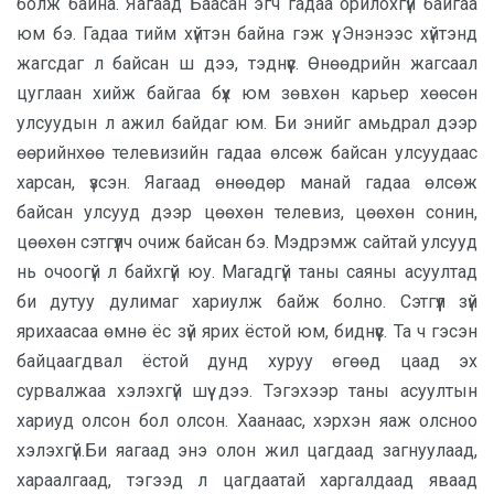
болж байна. Яагаад Баасан эгч гадаа орилохгүй байгаа
юм бэ. Гадаа тийм хүйтэн байна гэж үү. Энэнээс хүйтэнд
жагсдаг л байсан ш дээ, тэднүүс. Өнөөдрийн жагсаал
цуглаан хийж байгаа бүх юм зөвхөн карьер хөөсөн
улсуудын л ажил байдаг юм. Би энийг амьдрал дээр
өөрийнхөө телевизийн гадаа өлсөж байсан улсуудаас
харсан, үзсэн. Яагаад өнөөдөр манай гадаа өлсөж
байсан улсууд дээр цөөхөн телевиз, цөөхөн сонин,
цөөхөн сэтгүүлч очиж байсан бэ. Мэдрэмж сайтай улсууд
нь очоогүй л байхгүй юу. Магадгүй таны саяны асуултад
би дутуу дулимаг хариулж байж болно. Сэтгүүл зүй
ярихаасаа өмнө ёс зүй ярих ёстой юм, биднүүс. Та ч гэсэн
байцаагдвал ёстой дунд хуруу өгөөд цаад эх
сурвалжаа хэлэхгүй шүү дээ. Тэгэхээр таны асуултын
хариуд олсон бол олсон. Хаанаас, хэрхэн яаж олсноо
хэлэхгүй.Би яагаад энэ олон жил цагдаад загнуулаад,
хараалгаад, тэгээд л цагдаатай харгалдаад яваад