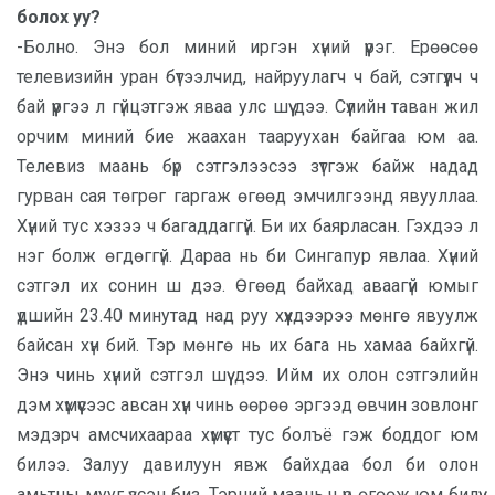
болох уу?
-Болно. Энэ бол миний иргэн хүний үүрэг. Ерөөсөө
телевизийн уран бүтээлчид, найруулагч ч бай, сэтгүүлч ч
бай үүргээ л гүйцэтгэж яваа улс шүү дээ. Сүүлийн таван жил
орчим миний бие жаахан тааруухан байгаа юм аа.
Телевиз маань бүр сэтгэлээсээ зүтгэж байж надад
гурван сая төгрөг гаргаж өгөөд эмчилгээнд явууллаа.
Хүний тус хэзээ ч багаддаггүй. Би их баярласан. Гэхдээ л
нэг болж өгдөггүй. Дараа нь би Сингапур явлаа. Хүний
сэтгэл их сонин ш дээ. Өгөөд байхад аваагүй юмыг
үдшийн 23.40 минутад над руу хүүхдээрээ мөнгө явуулж
байсан хүн бий. Тэр мөнгө нь их бага нь хамаа байхгүй.
Энэ чинь хүний сэтгэл шүү дээ. Ийм их олон сэтгэлийн
дэм хүмүүсээс авсан хүн чинь өөрөө эргээд өвчин зовлонг
мэдэрч амсчихаараа хүмүүст тус болъё гэж боддог юм
билээ. Залуу давилуун явж байхдаа бол би олон
амьтны мууг үзсэн биз. Тэрний маань ч үр өгөөж юм билүү