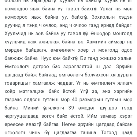
болсон нь харагдахгүй. Хуульч нь байхгүй. Хууль нь яг
номондоо явж байна уу гэвэл байхгүй. Урлаг нь мөн
номоороо явж байна уу, байхгүй. Зохиолын хэдэн
дуучид л тэнд ч очлоо, энд ч очлоо гээд яриад байдаг.
Хуульчид нь зөв байна уу гэвэл үгүй. Өнөөдөр монголд
хуульчид яаж ажиллаж байна вэ. Хамгийн аймаар нь
мөрдөн байцаагч, өмгөөлөгч хоёр л монголд одоо
баяжиж байна. Нуух юм байхгүй. Би танд жишээ хэлье.
Өмгөөлөгч дотроо бас зэрэглэлтэй ш дээ. Эрүүгийн
цагдаад байж байгаад өмгөөлөгч болчихсон хүн дурын
товарищыг хамгаалж чаддаг. Уг нь өмгөөлөгч яллагч
хоёр мэтгэлцэж байх ёстой. Үгүй ээ, энэ хэргийн
газраас олдсон гутлын мөр 40 размерын гутлын мөр
байна. Миний үйлчлүүлэгч 39 өмсдөг шүү дээ гээд
чаргууцалдаад зогсч байх ёстой. Ийм замаар хэрэг
ерөөсөө явахгүй байгаа. Нөгөө эрүүгийн цагдаад байсан
өгөөлөгч чинь бүх цагдаагаа танина. Тэгээд цаад