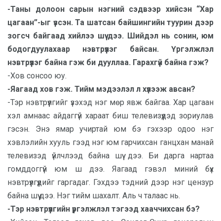
-Таны долоон сарын нэгний сэдвээр хийсэн “Хар
цагаан”-ыг үзсэн. Та шатсан байшингийн туурин дээр
зогсч байгаад хийлээ шүү дээ. Шийдэл нь сонин, юм
бодогдуулахаар нэвтрүүлэг байсан. Үргэлжлэл
нэвтрүүлэг байна гэж би дууллаа. Гарахгүй байна гэж?
-Хов сонсоо юу.
-Яагаад хов гэж. Тийм мэдээлэл л хүлээж авсан?
-Тэр нэвтрүүлгийг үзэхэд нэг мөр явж байгаа. Хар цагаан
хэл амнаас айдаггүй хараат биш телевизүүдэд зориулав
гэсэн. Энэ ямар учиртай юм бэ гэхээр одоо нэг
хэвлэлийн хууль гээд нэг юм гарчихсан ганцхан манай
телевизэд үйлчлээд байна шүү дээ. Би дарга нартаа
гомддоггүй юм ш дээ. Яагаад гэвэл миний бүх
нэвтрүүлгүүдийг гаргадаг. Гэхдээ тэдний дээр нэг цензур
байна шүү дээ. Нэг тийм шахалт. Аль ч талаас нь.
-Тэр нэвтрүүлгийн үргэлжлэл тэгээд хааччихсан бэ?