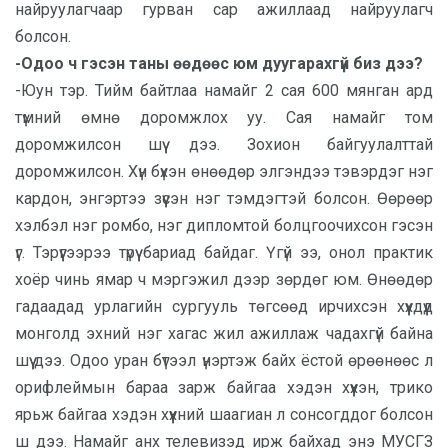
найруулагчаар гурван сар ажиллаад найруулагч
болсон.
-Одоо ч гэсэн таны өөдөөс юм дуугарахгүй биз дээ?
-Юун тэр. Тийм байтлаа намайг 2 сая 600 мянган ард
түмний өмнө доромжлох уу. Сая намайг том
доромжилсон шүү дээ. Зохион байгуулалттай
доромжилсон. Хүн бүхэн өнөөдөр элгэндээ тэвэрдэг нэг
кардон, энгэртээ зүүсэн нэг тэмдэгтэй болсон. Өөрөөр
хэлбэл нэг ромбо, нэг дипломтой болцгоочихсон гэсэн
үг. Тэрүүгээрээ түрүү бариад байдаг. Үгүй ээ, онол практик
хоёр чинь ямар ч мэргэжил дээр зөрдөг юм. Өнөөдөр
гадаадад урлагийн сургууль төгсөөд ирчихсэн хүүхдүүд
монголд эхний нэг хагас жил ажиллаж чадахгүй байна
шүү дээ. Одоо уран бүтээл үнэртэж байх ёстой өрөөнөөс л
орифлеймын бараа зарж байгаа хэдэн хүүхэн, трико
ярьж байгаа хэдэн хүүхний шаагиан л сонсогддог болсон
ш дээ. Намайг анх телевизэд ирж байхад энэ МУСГЗ