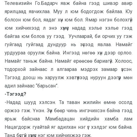
Телевизийн Го.Бадарч явж байна гээд шивэр авир
ярилцаад явчихлаа. Муу л юм бодогдож байлаа. Юу
болсон юм бол, яадаг хүн юм бол. Ямар нэгэн болохгүй
юм хийчихээд л энэ хүмүүс надад хэлье хэлье гээд
байгаа юм болов уу гээд. Уучлаарай, би орчих уу гэж
гуйгаад гуйгаад дундуур нь зүсээд явлаа. Намайг
урдуураа оруулж байна. Ингээд нөгөө хүн дээр орлоо.
Намайг таньж байна. Намайг ерөөсөө бариагүй. Холоос,
тодорхой зайнаас л алгаараа мэдрэх замаар үзсэн.
Тэгээд доош нь харуулж хэвтүүлээд нуруун дээгүүр мөн
адил зайнаас “барьсан”.
-Тэгээд?
-Надад шууд хэлсэн. Та таван жилийн өмнө осолд
оржээ гэж. Үнэн. Зүүн бөөр чинь ингэчихсэн байна гээд
ярьж байснаа Мамбадацан хийдийн хамба лам
Нацагдорж гуайтай яг адилхан нэг үг хэлдэг юм байна.
Танд бүсгүй хүмүүс нэг юм хийчихжээ гэж.