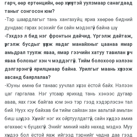
гарч, өөр ертөнцийн, өөр хүмүүстэй уулзмаар санагдаад
таныг сонгосон юм?
-Тэр шаардлагыг тань хангахуйц яриа хөөрөө бидний
дундаас гарах эсэхийг би сайн мэдэхгүй байна шүү.
-Гэхдээ л бид нэг фронтын дайчид. Үргэлж дайтаж,
үргэлж бусдыг үзүүлж явдаг манайхныг цаанаа ямар
амьдрал туулж яваа, ямар гээчийн хатуу тавилан үүрч
яваа болохыг хэн ч мэддэггүй. Тийм болохоор нэлээн
дэлгэрэнгүй ярилцмаар байна. Урилгыг маань хүлээж
авсанд баярлалаа?
-Юуны өмнө би танаас уучлал хүсэх ёстой байх. Нэлээн
цаг гаргалаа. Нэг утсаар ярихад тань хэнээс дугаар
авав, яах гэж байгаа юм энэ тэр гээд хэдэрлэсэн тал
бий. Нуух юу байхав би тийм сайхан зан аальтай амьтан
биш шүү дээ. Хүнийг нэг их ойртуулдаггүй, сайн хүндээ амиа
өгөхөөс ч буцахгүй. Энийг миний найз нөхөд мэднэ. Муу
хүндээ бол ёстой яаж ийгээд тэрнийг чадна даа гээд