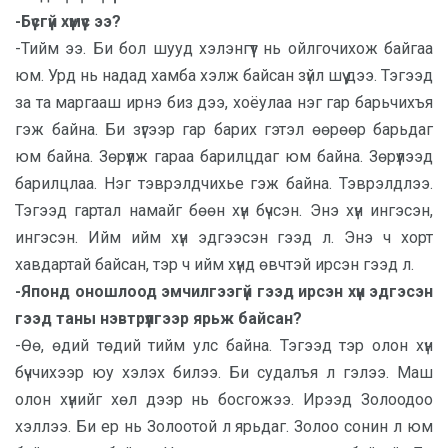
-Бүсгүй хүмүүс ээ?
-Тийм ээ. Би бол шууд хэлэнгүүт нь ойлгочихож байгаа
юм. Урд нь надад хамба хэлж байсан зүйл шүү дээ. Тэгээд
за та маргааш ирнэ биз дээ, хоёулаа нэг гар барьчихъя
гэж байна. Би зүгээр гар барих гэтэл өөрөөр барьдаг
юм байна. Зөрүүлж гараа барилцдаг юм байна. Зөрүүлээд
барилцлаа. Нэг тэврэлдчихье гэж байна. Тэврэлдлээ.
Тэгээд гартал намайг бөөн хүн бүчсэн. Энэ хүн ингэсэн,
ингэсэн. Ийм ийм хүн эдгээсэн гээд л. Энэ ч хорт
хавдартай байсан, тэр ч ийм хүнд өвчтэй ирсэн гээд л.
-Японд оношлоод эмчилгээгүй гээд ирсэн хүн эдгэсэн
гээд таны нэвтрүүлгээр ярьж байсан?
-Өө, өдий төдий тийм улс байна. Тэгээд тэр олон хүн
бүччихээр юу хэлэх билээ. Би судалъя л гэлээ. Маш
олон хүнийг хөл дээр нь босгожээ. Ирээд Золоодоо
хэллээ. Би ер нь Золоотой л ярьдаг. Золоо сонин л юм