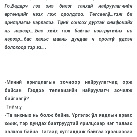
Го.Бадарч гэх энэ
билэг танхай найруулагчийн
ертөнцийг нээх гэж оролдлоо. Төгсөөгүй…гэж би
ярилцлагаа нэрлэлээ. Түүний сонсох дуртай симфонийх
нь нэрээр….Бас хийх гэж байгаа нэвтрүүлгийнх нь
нэрээр…бас хальс маань дундаа ч оролгүй үлдсэн
болохоор тэр ээ….
-Миний ярилцлагын зочноор найруулагчид орж
байсан. Гэхдээ телевизийн найруулагч зочилж
байгаагүй?
-Тийм үү.
-Та анхных нь болж байна. Үргэлж үйл явдлын араас
хөөж, тэр дундах баатруудтай ярилцсаар нэг талаас
залхаж байна. Тэгээд хутгалдаж байгаа хүрээнээсээ