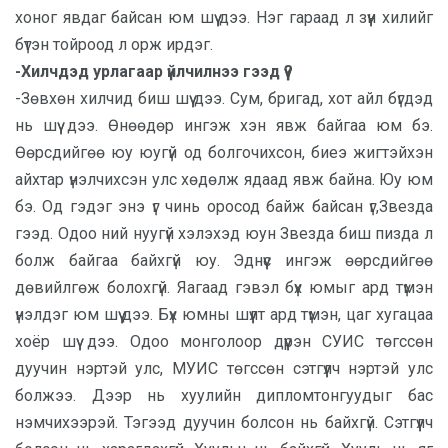
хоног явдаг байсан юм шүү дээ. Нэг гараад л зүүн хилийг
бүтэн тойроод л орж ирдэг.
-Хилчдэд урлагаар үйлчилнээ гээд үү?
-Зөвхөн хилчид биш шүү дээ. Сум, бригад, хот айл бүгдэд
нь шүү дээ. Өнөөдөр ингэж хэн явж байгаа юм бэ.
Өөрсдийгөө юу юугүй од болгочихсон, биеэ жигтэйхэн
айхтар үнэлчихсэн улс хөдөлж ядаад явж байна. Юу юм
бэ. Од гэдэг энэ үг чинь оросод байж байсан үг,Звезда
гээд. Одоо ний нуугүй хэлэхэд юун Звезда биш пизда л
болж байгаа байхгүй юу. Эднүүс ингэж өөрсдийгөө
дөвийлгөж болохгүй. Яагаад гэвэл бүх юмыг ард түмэн
үнэлдэг юм шүү дээ. Бүх юмны шүүлт ард түмэн, цаг хугацаа
хоёр шүү дээ. Одоо монголоор дүүрэн СУИС төгссөн
дуучин нэртэй улс, МУИС төгссөн сэтгүүлч нэртэй улс
болжээ. Дээр нь хуулийн дипломтонгуудыг бас
нэмчихээрэй. Тэгээд дуучин болсон нь байхгүй. Сэтгүүлч