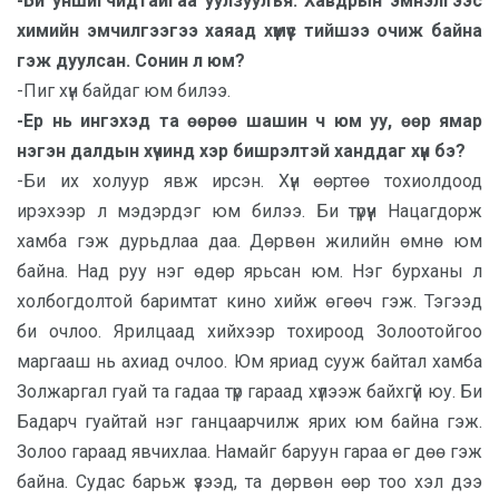
-Би уншигчидтайгаа уулзуулъя. Хавдрын эмнэлгээс
химийн эмчилгээгээ хаяад хүмүүс тийшээ очиж байна
гэж дуулсан. Сонин л юм?
-Пиг хүн байдаг юм билээ.
-Ер нь ингэхэд та өөрөө шашин ч юм уу, өөр ямар
нэгэн далдын хүчинд хэр бишрэлтэй ханддаг хүн бэ?
-Би их холуур явж ирсэн. Хүн өөртөө тохиолдоод
ирэхээр л мэдэрдэг юм билээ. Би түрүүн Нацагдорж
хамба гэж дурьдлаа даа. Дөрвөн жилийн өмнө юм
байна. Над руу нэг өдөр ярьсан юм. Нэг бурханы л
холбогдолтой баримтат кино хийж өгөөч гэж. Тэгээд
би очлоо. Ярилцаад хийхээр тохироод Золоотойгоо
маргааш нь ахиад очлоо. Юм яриад сууж байтал хамба
Золжаргал гуай та гадаа түр гараад хүлээж байхгүй юу. Би
Бадарч гуайтай нэг ганцаарчилж ярих юм байна гэж.
Золоо гараад явчихлаа. Намайг баруун гараа өг дөө гэж
байна. Судас барьж үзээд, та дөрвөн өөр тоо хэл дээ