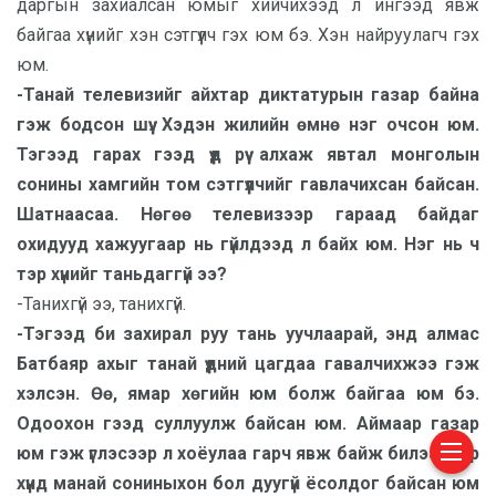
даргын захиалсан юмыг хийчихээд л ингээд явж
байгаа хүнийг хэн сэтгүүлч гэх юм бэ. Хэн найруулагч гэх
юм.
-Танай телевизийг айхтар диктатурын газар байна
гэж бодсон шүү. Хэдэн жилийн өмнө нэг очсон юм.
Тэгээд гарах гээд үүд рүү алхаж явтал монголын
сонины хамгийн том сэтгүүлчийг гавлачихсан байсан.
Шатнаасаа. Нөгөө телевизээр гараад байдаг
охидууд хажуугаар нь гүйлдээд л байх юм. Нэг нь ч
тэр хүнийг таньдаггүй ээ?
-Танихгүй ээ, танихгүй.
-Тэгээд би захирал руу тань уучлаарай, энд алмас
Батбаяр ахыг танай үүдний цагдаа гавалчихжээ гэж
хэлсэн. Өө, ямар хөгийн юм болж байгаа юм бэ.
Одоохон гээд суллуулж байсан юм. Аймаар газар
юм гэж үглэсээр л хоёулаа гарч явж байж билээ. Тэр
хүнд манай сониныхон бол дуугүй ёсолдог байсан юм