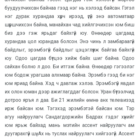
буудуулчихсан байнаа гээд нэг нь хэлээд байсан. Гэтэл
нэг дурак хурандаа хүрч ирээд, үгүй энэ автоматаар
шүршчихсэн байна, манайхан чад хийлгэчихсэн юм биш
биз дээ гэж ярьдаг байхгүй юу. Өнөөдөр цагдаад
хурандаа цол юрандаа болсон. Энэ чинь л замбараагүй
байдлыг, эрэмбэгүй байдлыг цэцэглүүлж байгаа байхгүй
юу. Одоо цагдаа бүтцээ хийж байх шиг байна. Одоо
сайхан болно л доо. Би итгэж байна. Өнөөдөр гэгээлэг
юм бодож урагшаа алхмаар байна. Эрэмбэ гээд би нэг
юм яриад байна. Хэд ч давтаж хэлэв. Эрэмбэгүй явдал
их олон юман дээр ажиглагддаг болсон. Уран бүтээлчид
дотроо яръя л даа. Би 21 жилийн өмнө анх телевизэд
ирж байсан юм. Тэгэхэд эрэмбэтэй байсан юм. Тэр
агуу найруулагч Сандагдоржийн Бадрах гэдэг хүнийг
юм ярьж байхад мань мэтийн ассент найруулагч ам
дуугарахгүй шүү. Ах нь туслах найруулагч хийгээгүй. Ассент