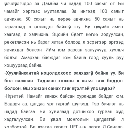
үйлчлүүлэгчдээ за Дамбаа чи надад 100 саяыг өг. Би
чамайг хэргээс мулталлаа. За ингээд 100 саяыг
авчихна. 50 саяыг нь өөрөө авчихна. 50 саяыг нь
тараагаад л өгчихдөг байхгүй юу. Бүх хүмүүсийн амыг
хаагаад л хаячихна. Эцсийн бүлэгт нөгөө зодуулсан,
рекетлүүлсэн нь бараг ялтан болоод л эсрэгээр эргээд
явчихдаг болсон. Ийм юм харсан залуучууд хуульч
болъё. Амархан баяждаг юм байна гээд хууль руу
хошуураад байна.
-Хуулийнхантай ноцолдохоос залхахгүй байна уу. Би
бол залхсан. Тэднээс холхон л явъя гэж боддог
болсон. Өш хонзон санах гэж нүгэлтэй улс шүү дээ?
-Нүгэлтэй. Намайг занаж байсан хурандаа байдаг юм.
Бадарч аа, цагдаа урт гартай шүү гээд. Тэр бичлэг нь
надад байгаа. Би хувилаад дотныхоо гурван хүнд
хадгалуулсан. Би үхвэл монголын цагдаатай л
холбоотой. Би лхагва гаригт ЦЕГ-ын дарга Д.Сандаг-