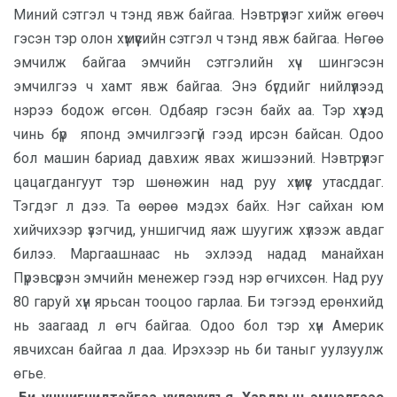
Миний сэтгэл ч тэнд явж байгаа. Нэвтрүүлэг хийж өгөөч
гэсэн тэр олон хүмүүсийн сэтгэл ч тэнд явж байгаа. Нөгөө
эмчилж байгаа эмчийн сэтгэлийн хүч шингэсэн
эмчилгээ ч хамт явж байгаа. Энэ бүгдийг нийлүүлээд
нэрээ бодож өгсөн. Одбаяр гэсэн байх аа. Тэр хүүхэд
чинь бүр японд эмчилгээгүй гээд ирсэн байсан. Одоо
бол машин бариад давхиж явах жишээний. Нэвтрүүлэг
цацагдангуут тэр шөнөжин над руу хүмүүс утасддаг.
Тэгдэг л дээ. Та өөрөө мэдэх байх. Нэг сайхан юм
хийчихээр үзэгчид, уншигчид яаж шуугиж хүлээж авдаг
билээ. Маргаашнаас нь эхлээд надад манайхан
Пүрэвсүрэн эмчийн менежер гээд нэр өгчихсөн. Над руу
80 гаруй хүн ярьсан тооцоо гарлаа. Би тэгээд ерөнхийд
нь заагаад л өгч байгаа. Одоо бол тэр хүн Америк
явчихсан байгаа л даа. Ирэхээр нь би таныг уулзуулж
өгье.