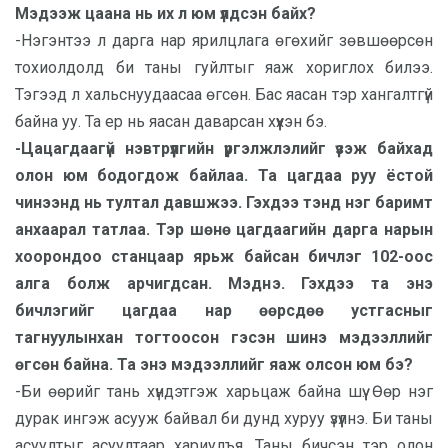
Мэдээж цаана нь их л юм үлдсэн байх?
-Нэгэнтээ л дарга нар ярилцлага өгөхийг зөвшөөрсөн
тохиолдолд би таны гуйлтыг яаж хориглох билээ.
Тэгээд л хальснуудаасаа өгсөн. Бас яасан тэр хангалтгүй
байна уу. Та ер нь яасан даварсан хүүхэн бэ.
-Цацагдаагүй нэвтрүүлгийн үргэлжлэлийг үзэж байхад
олон юм бодогдож байлаа. Та цагдаа руу ёстой
чинээнд нь тултал давшжээ. Гэхдээ тэнд нэг баримт
анхаарал татлаа. Тэр шөнө цагдаагийн дарга нарын
хоорондоо станцаар ярьж байсан бичлэг 102-оос
алга болж арчигдсан. Мэднэ. Гэхдээ та энэ
бичлэгийг цагдаа нар өөрсдөө устгасныг
тагнуулынхан тогтоосон гэсэн шинэ мэдээллийг
өгсөн байна. Та энэ мэдээллийг яаж олсон юм бэ?
-Би өөрийг тань хүндэтгэж харьцаж байна шүү. Өөр нэг
дурак ингэж асууж байвал би дунд хуруу үзүүлнэ. Би таны
асуултыг асуултаар хариулъя. Таны бичсэн тэр олон