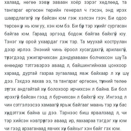
халаад, нөгөө зэвүүн заваан хоёр зэрэг хөдлөөд, та
тангараг өргөсөн төрийн генерал ч гэсэн, энд ирэх
шаардлагагүй хүн байсан юм гэж хэлсэн гээч. Би одоо
төрсөн үр нь юм уу, хэн юм бэ. Би бүр тэр хүнийг сургасан
байгаа юм. Гараад эргээд бодож байгаа байхгүй юу.
Тэнэг хүн орой ухаардаг гэж тэр. Та муухай кострулан
дээр ирлээ. Энэний чинь ёроол хусагдахгүй, арилахгүй,
түлэгдээд ужигарчихсан дэндүү заваан болчихсон шүү. Та
өнөөдөр тэтгэвэрээ аваад л, байшингийнхаа цонхоор
хараад, дуртай газраа зугаалаад явж байхаар л хүн шүү
дээ. Гэхдээ яахав ээ, та тангараг өргөсөн, түмний төлөө
зүтгэх андгайтай хүн болохоор ирчихсэн л байна. Би бол
ирэхгүй байсан гээд л бурчихсан л байхгүй юу. Ингээд л
чин сэтгэлээсээ хамаагүй ярьж байгааг маань тэр хүн бас
хүндэтгэж байна ш дээ. Тэрнээс биш ярвалзаад л, чи
тэр хийсэн нэвтрүүлгээ аваад ир, яахаараа тэгдэг хүн юм
чи гээд арзаганаад явчих хүн байхыг хэн байг гэх юм.