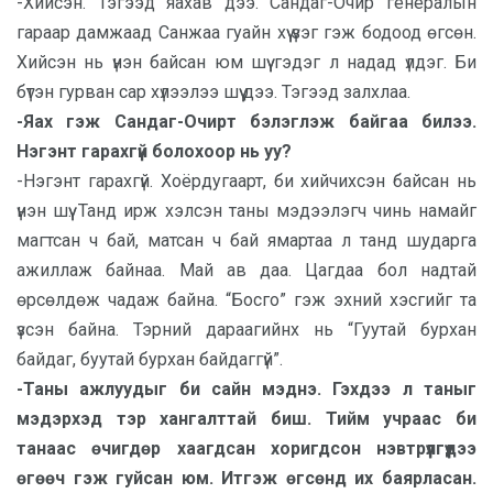
-Хийсэн. Тэгээд яахав дээ. Сандаг-Очир генералын
гараар дамжаад Санжаа гуайн хүү үзэг гэж бодоод өгсөн.
Хийсэн нь үнэн байсан юм шүү гэдэг л надад үлдэг. Би
бүтэн гурван сар хүлээлээ шүү дээ. Тэгээд залхлаа.
-Яах гэж Сандаг-Очирт бэлэглэж байгаа билээ.
Нэгэнт гарахгүй болохоор нь уу?
-Нэгэнт гарахгүй. Хоёрдугаарт, би хийчихсэн байсан нь
үнэн шүү. Танд ирж хэлсэн таны мэдээлэгч чинь намайг
магтсан ч бай, матсан ч бай ямартаа л танд шударга
ажиллаж байнаа. Май ав даа. Цагдаа бол надтай
өрсөлдөж чадаж байна. “Босго” гэж эхний хэсгийг та
үзсэн байна. Тэрний дараагийнх нь “Гуутай бурхан
байдаг, буутай бурхан байдаггүй”.
-Таны ажлуудыг би сайн мэднэ. Гэхдээ л таныг
мэдэрхэд тэр хангалттай биш. Тийм учраас би
танаас өчигдөр хаагдсан хоригдсон нэвтрүүлгүүдээ
өгөөч гэж гуйсан юм. Итгэж өгсөнд их баярласан.