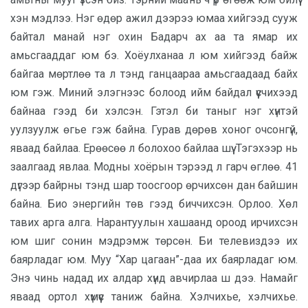
хэн мэдлээ. Нэг өдөр ажил дээрээ юмаа хийгээд сууж
байтал манай нэг охин Бадарч ах аа та ямар их
амьсгааддаг юм бэ. Хоёулханаа л юм хийгээд байж
байгаа мөртлөө та л тэнд ганцаараа амьсгаадаад байх
юм гэж. Миний элэгнээс болоод ийм байдал үүсчихээд
байнаа гээд би хэлсэн. Гэтэл би таныг нэг хүнтэй
уулзуулж өгье гэж байна. Гурав дөрөв хоног очсонгүй,
яваад байлаа. Ерөөсөө л болохоо байлаа шүү. Тэгэхээр нь
заалгаад явлаа. Модны хоёрын тэрээд л гарч өглөө. 41
дүгээр байрны тэнд шар тоосгоор өрчихсөн дан байшин
байна. Био энергийн төв гээд биччихсэн. Орлоо. Хөл
тавих арга алга. Нарантуулын хашаанд ороод ирчихсэн
юм шиг сонин мэдрэмж төрсөн. Би телевиздээ их
баярладаг юм. Муу “Хар цагаан”-даа их баярладаг юм.
Энэ чинь надад их алдар хүнд авчирлаа ш дээ. Намайг
яваад ортол хүмүүс таниж байна. Хэлчихье, хэлчихье.