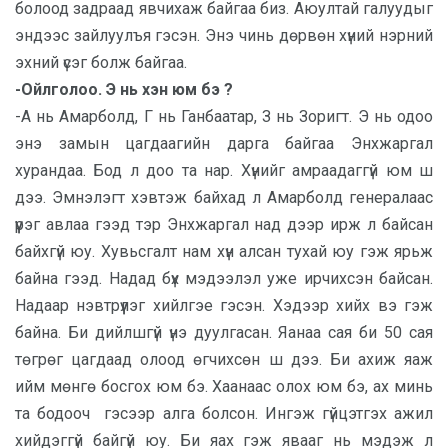
болоод задраад явчихаж байгаа биз. Аюултай галуудыг
эндээс зайлуулъя гэсэн. Энэ чинь дөрвөн хүний нэрний
эхний үсэг болж байгаа.
-Ойлголоо. Э нь хэн юм бэ ?
-А нь Амарболд, Г нь Ганбаатар, З нь Зоригт. Э нь одоо
энэ замын цагдаагийн дарга байгаа Энхжаргал
хурандаа. Бод л доо та нар. Хүнийг амраадаггүй юм ш
дээ. Эмнэлэгт хэвтэж байхад л Амарболд генералаас
үүрэг авлаа гээд тэр Энхжаргал над дээр ирж л байсан
байхгүй юу. Хувьсгалт нам хүн алсан тухай юу гэж ярьж
байна гээд. Надад бүх мэдээлэл уже ирчихсэн байсан.
Надаар нэвтрүүлэг хийлгэе гэсэн. Хэдээр хийх вэ гэж
байна. Би дийлшгүй үнэ дуулгасан. Яанаа сая би 50 сая
төгрөг цагдаад олоод өгчихсөн ш дээ. Би ахиж яаж
ийм мөнгө босгох юм бэ. Хаанаас олох юм бэ, ах минь
та бодооч гэсээр алга болсон. Ингэж гүйцэтгэх ажил
хийдэггүй байгүй юу. Би яах гэж явааг нь мэдэж л