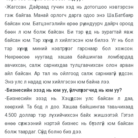
-Жагссан. Дайраад гучин хэд нь дотогшоо нэвтэрсэн
гэж байгаа. Манай орлогч дарга одоо энэ Ша.Батбаяр
байсан юм. Батцэнгэлийн өрөө рүү андуурч дайрч ороод
бөөн л юм болж байсан. Би тэр үед нь зурагтай явж
байсан юм. Тэр хүүхнүүд л хийлгэсэн юм билээ. Уг нь бол
тэр хүүхнүүд миний нэвтрүүлэг гарснаар бол хожсон.
Нөхрөөсөө нуугаад хашаа байшингаа ломбардад
авчихсан, салж сарнихдаа тулцгаачихсан олон арван
айл байсан. Ар тал нь ойлгоод салж сарниагүй үлдсэн.
Энэ улс л надад юм хийлгэсэн юм байна лээ.
-Бизнесийн эзэд нь юм уу, үйлчлүүлэгчид нь юм уу?
-Бизнесийн эзэд нь. Хэцүүдсэн улс байсан л даа,
хөөрхий. Та бод л доо. Хашаа байшингаа тавьчихаад
4.500 доллар тэр лүү хийчихсэн байх жишээтэй. Гэтэл
өнөө сүлжээний нэртэй бизнес нь бүтэлгүй юм байсан
болж таардаг. Сүйд болно биз дээ.