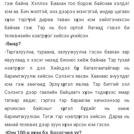
гэж байна. Хэллээ. Баахан тоо бодож байснаа хэлдэг
юм аа. Бич жилтэй, энэ дээрээ мэнгэтэй, өндөр цагаан
хүүхэн тэргүүтэй дөрөв таван хүүхэн юм хийлгэчихсэн
байнаа гэж. Тэр нь бол ортой. Яагаад гэвэл би
телевизийн нэвтрүүлэг хийсэн үү, хийсэн.
-Ямар?
-Таргалуулна, тураана, залуужуулна гэсэн баахан зар
явуулаад л хэсэг нөхөд бизнес хийж байнаа. Тэр тухай
нэвтрүүлэг л дээ. Хийхдээ бүр баталгаатайгаар нь
баримтжуулж хийсэн. Сэлэнгэ явсан. Хаанаас ачуулдаг
юм гэж хөөгөөд Эрхүү хүртэл явлаа. Тэр битгий хэл
Сэлэнгэ дээр гаалийн байцаагч хүүхэн тэднүүсээс ямар
татвар авдаг, гэртээ тэр бараагаа хичнээнээр нь
өрчихсөн байсныг хүртэл бүгдийг нь хөөж
баримтжуулсан. Тэгж тэр нэвтрүүлгээ хийсэн. Дараа нь
манай телевиз дээр зуун хүүхэн ирсэн юм гэсэн.
-Юун 100-н хүүхэн бэ. Босогчид уу?