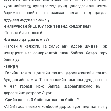
хурц нийтлэлүүд, ярилцлагууд дунд цацагдсан аль нэгэн
баримтыг энийгээ та хаанаас авсан гээд цагдаа
дуудаад асуувал хэлэх үү.
-Галзуурсан биш. Юу гэж тэдэнд хэлдэг юм?
-Тэгвэл би ч хэлэхгүй.
-Би ямар цагдаа юм уу?
-Тэгсэн ч хэлэхгүй. Та хальс авч үлдсэн шүү дээ. Тэр
нэвтрүүлэгт нэг сонирхолтой план байгаа. Хөзөр гарч
байна уу.
-Түүзнүүд үү?
-Гилийн тамга, цэцгийн тамга, дөрөвжингийн тамга,
бундангийн тамга. Тэгтэл гилийн тамганы дундаас нэг
А үсэг гараад ирж байгаа. Дараагийнхаас нь Г,
дараагийнх дотроос Э үсэг…
-Сүүлийн үсэг нь З байсныг санаж байна?
-АГЭЗ гэсэн ямар ч холбоогүй дөрвөн үсэг. Бүгд нэг нэг үг