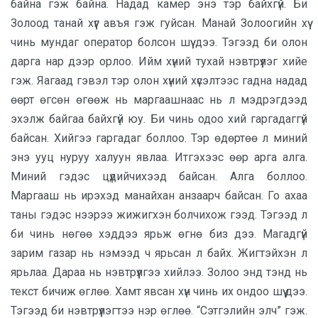
байна гэж байна. Надад камер энэ тэр байхгүй. Би
Золоод танай хүүг авъя гэж гуйсан. Манай Золоогийн хүү
чинь мундаг оператор болсон шүү дээ. Тэгээд би олон
дарга нар дээр орлоо. Ийм хүний тухай нэвтрүүлэг хийе
гэж. Яагаад гэвэл тэр олон хүний хүсэлтээс гадна надад
өөрт өгсөн өгөөж нь маргаашнаас нь л мэдрэгдээд
эхэлж байгаа байхгүй юу. Би чинь одоо хий гаргадаггүй
байсан. Хийгээ гаргадаг боллоо. Тэр өдөртөө л миний
энэ ууц нуруу халуун явлаа. Итгэхээс өөр арга алга.
Миний гэдэс цүдийчихээд байсан. Алга боллоо.
Маргааш нь ирэхэд манайхан анзаарч байсан. Го ахаа
таны гэдэс нээрээ жижигхэн болчихож гээд. Тэгээд л
би чинь нөгөө хэддээ ярьж өгнө биз дээ. Магадгүй
зарим газар нь нэмээд ч ярьсан л байх. Жигтэйхэн л
ярьлаа. Дараа нь нэвтрүүлгээ хийлээ. Золоо энд тэнд нь
текст бичиж өглөө. Хамт явсан хүн чинь их ондоо шүү дээ.
Тэгээд би нэвтрүүлэгтээ нэр өглөө. “Сэтгэлийн элч” гэж.