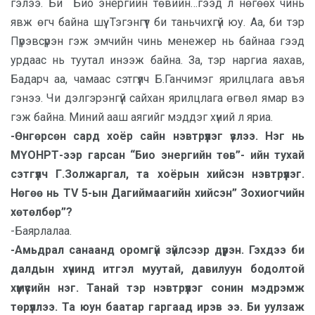
гэлээ. Би Био энергийн төвийн…гээд л нөгөөх чинь
явж өгч байна шүү. Тэгэнгүүт би таньчихгүй юу. Аа, би тэр
Пүрэвсүрэн гэж эмчийн чинь менежер нь байнаа гээд
урдаас нь туутал инээж байна. За, тэр наргиа яахав,
Бадарч аа, чамаас сэтгүүлч Б.Ганчимэг ярилцлага авъя
гэнээ. Чи дэлгэрэнгүй сайхан ярилцлага өгвөл ямар вэ
гэж байна. Миний ааш аягийг мэддэг хүний л яриа.
-Өнгөрсөн сард хоёр сайн нэвтрүүлэг үзлээ. Нэг нь
МҮОНРТ-ээр гарсан “Био энергийн төв”- ийн тухай
сэтгүүлч Г.Золжаргал, та хоёрын хийсэн нэвтрүүлэг.
Нөгөө нь TV 5-ын Дагиймаагийн хийсэн” Зохиогчийн
хөтөлбөр”?
-Баярлалаа.
-Амьдрал санаанд оромгүй зүйлсээр дүүрэн. Гэхдээ би
далдын хүчинд итгэл муутай, давилуун бодолтой
хүмүүсийн нэг. Танай тэр нэвтрүүлэг сонин мэдрэмж
төрүүллээ. Та юун баатар гаргаад ирэв ээ. Би уулзаж