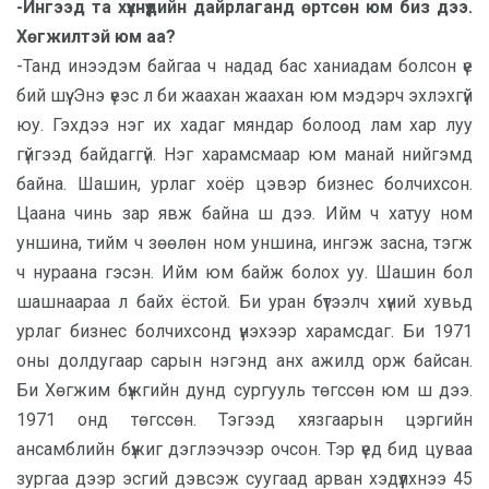
-Ингээд та хүүхнүүдийн дайрлаганд өртсөн юм биз дээ.
Хөгжилтэй юм аа?
-Танд инээдэм байгаа ч надад бас ханиадам болсон үе
бий шүү. Энэ үеэс л би жаахан жаахан юм мэдэрч эхлэхгүй
юу. Гэхдээ нэг их хадаг мяндар болоод лам хар луу
гүйгээд байдаггүй. Нэг харамсмаар юм манай нийгэмд
байна. Шашин, урлаг хоёр цэвэр бизнес болчихсон.
Цаана чинь зар явж байна ш дээ. Ийм ч хатуу ном
уншина, тийм ч зөөлөн ном уншина, ингэж засна, тэгж
ч нураана гэсэн. Ийм юм байж болох уу. Шашин бол
шашнаараа л байх ёстой. Би уран бүтээлч хүний хувьд
урлаг бизнес болчихсонд үнэхээр харамсдаг. Би 1971
оны долдугаар сарын нэгэнд анх ажилд орж байсан.
Би Хөгжим бүжгийн дунд сургууль төгссөн юм ш дээ.
1971 онд төгссөн. Тэгээд хязгаарын цэргийн
ансамблийн бүжиг дэглээчээр очсон. Тэр үед бид цуваа
зургаа дээр эсгий дэвсэж суугаад арван хэдүүлхнээ 45