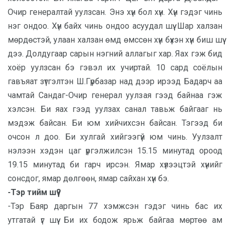
Очир генералтай уулзсан. Энэ хүн бол хүн. Хүн гэдэг чинь
нэг ондоо. Хүн байх чинь ондоо асуудал шүү. Шар халзан
мөрдөстэй, улаан халзан өмд өмссөн хүн бүхэн хүн биш шүү
дээ. Долдугаар сарын нэгний аллагыг хар. Яах гэж бид
хоёр уулзсан бэ гэвэл их учиртай. 10 сард соёлын
гавъяат зүтгэлтэн Ш.Гүрбазар над дээр ирээд Бадарч аа
чамтай Сандаг-Очир генерал уулзая гээд байнаа гэж
хэлсэн. Би яах гээд уулзах санал тавьж байгааг нь
мэдэж байсан. Би юм хийчихсэн байсан. Тэгээд би
очсон л доо. Би хулгай хийгээгүй юм чинь. Уулзалт
нэлээн хэдэн цаг үргэлжилсэн 15.15 минутад ороод
19.15 минутад би гарч ирсэн. Ямар хүлээцтэй хүнийг
сонсдог, ямар дөлгөөн, ямар сайхан хүн бэ.
-Тэр тийм шүү?
-Тэр Баяр даргын 77 хэмжсэн гэдэг чинь бас их
утгатай үг шүү. Би их бодож ярьж байгаа мөртөө ам