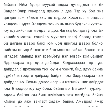
байсан. Ийм бузар муухай алдаа дутагдлыг нь би
Сандаг-Очир генералд ярьсан л даа. Тэр хүн бол энэ
цагдаа гэж айлын аав нь шүү дээ. Хэсэгтээ л эндээс
холдсон шүү дээ. Холдсон хойно нь ямар будлиан хутгаж,
юу юу хийснийг мэдрэг л дээ. Яагаад болдоггүй юм. Би
хэнийг ч матаж, хэнийг ч мууг үзэх гээгүй. Яагаад гэвэл
би цагдаа цэвэр байх юм бол нийгэм цэвэр болно,
нийгэм цэвэр болох юм бол монгол сайхан болно гэж
итгэдэг. Манайд нэг эрэмбэгүй, нэг заваан юм байдаг.
Ядрахаараа төр лүүгээ дайрдаг. Задрахаараа төр лүүгээ
дайрдаг. Ядрахаараа төр юу ч өгсөнгүй, бид ядуу байна,
зүдүү байна гээд л дайраад байдаг юм. Задрахаараа яаж
дайрдаг вэ. Саяын долоон сарын нэгнийх шиг дайрдаг
юм. Өнөөдөр юу юу болж байна вэ. Би хүнийг турхирч
өдөөж байгаа юм биш шүү. Мөнгө яаж үнэгүйдэж байна.
Юмны үнэ яаж тэнгэрт хадаж байна. Амьдрал ямар