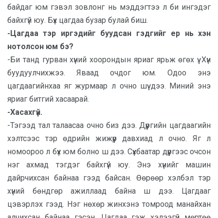
байдаг юм гэвэл зовлонг нь мэддэгтээ л би ингэдэг
байхгүй юу. Бүх цагдаа бузар булай биш.
-Цагдаа тэр иргэдийг буудсан гэдгийг ер нь хэн
нотолсон юм бэ?
-Би танд гурван хүний хоорондын яриаг ярьж өгөх үү. Хүн
буудуулчихжээ. Яваад очдог юм. Одоо энэ
цагдаагийнхаа яг журмаар л очно шүү дээ. Миний энэ
яриаг битгий хасаарай.
-Хасахгүй.
-Тэгээд тал талаасаа очно биз дээ. Дүүргийн цагдаагийн
хэлтсээс тэр өдрийн жижүүр давхиад л очно. Яг л
номоороо л бүх юм болно ш дээ. Сүхбаатар дүүргээс очсон
нэг ахмад тэгдэг байхгүй юу. Энэ хүнийг машин
дайрчихсан байнаа гээд байсан. Өөрөөр хэлбэл тэр
хүний бөндгөр ажиллаад байна ш дээ. Цагдааг
цэвэрлэх гээд. Нэг нөхөр жинхэнэ томроод манайхан
алчихсан байнаа гэсэн. Цагдаа гэж хэлээгүй мөртөө