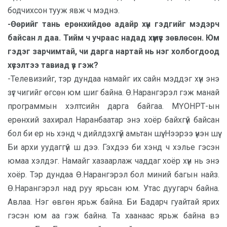
бодчихсон тууж явж ч мэднэ.
-Өөрийг тань ерөнхийдөө адайр хүн гэдгийг мэдэрч
байсан л даа. Тийм ч учраас надад хүмүүс зөвлөсөн. Юм
гэдэг зарчимтай, чи дарга нартай нь нэг холбогдоод
хүсэлтээ тавиад үз гэж?
-Телевизийг, тэр дундаа намайг их сайн мэддэг хүн энэ
зүг чигийг өгсөн юм шиг байна. Ө.Нарангэрэл гэж манай
программын хэлтсийн дарга байгаа. МҮОНРТ-ын
ерөнхий захирал Наранбаатар энэ хоёр байхгүй байсан
бол би ер нь хэнд ч дийлдэхгүй амьтан шүү. Нээрээ үнэн шүү.
Би архи уудаггүй ш дээ. Гэхдээ би хэнд ч хэлье гэсэн
юмаа хэлдэг. Намайг хазаарлаж чаддаг хоёр хүн нь энэ
хоёр. Тэр дундаа Ө.Нарангэрэл бол миний багын найз.
Ө.Нарангэрэл над руу ярьсан юм. Утас дуугарч байна.
Авлаа. Нэг өвгөн ярьж байна. Би Бадарч гуайтай ярих
гэсэн юм аа гэж байна. Та хаанаас ярьж байна вэ