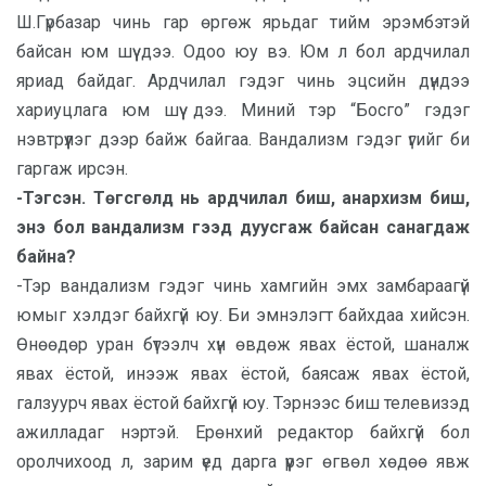
Ш.Гүрбазар чинь гар өргөж ярьдаг тийм эрэмбэтэй
байсан юм шүү дээ. Одоо юу вэ. Юм л бол ардчилал
яриад байдаг. Ардчилал гэдэг чинь эцсийн дүндээ
хариуцлага юм шүү дээ. Миний тэр “Босго” гэдэг
нэвтрүүлэг дээр байж байгаа. Вандализм гэдэг үгийг би
гаргаж ирсэн.
-Тэгсэн. Төгсгөлд нь ардчилал биш, анархизм биш,
энэ бол вандализм гээд дуусгаж байсан санагдаж
байна?
-Тэр вандализм гэдэг чинь хамгийн эмх замбараагүй
юмыг хэлдэг байхгүй юу. Би эмнэлэгт байхдаа хийсэн.
Өнөөдөр уран бүтээлч хүн өвдөж явах ёстой, шаналж
явах ёстой, инээж явах ёстой, баясаж явах ёстой,
галзуурч явах ёстой байхгүй юу. Тэрнээс биш телевизэд
ажилладаг нэртэй. Ерөнхий редактор байхгүй бол
оролчихоод л, зарим үед дарга үүрэг өгвөл хөдөө явж