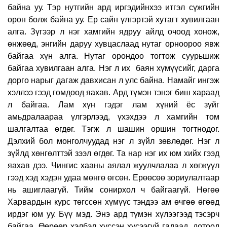
байна уу. Тэр нутгийн ард иргэдийнхээ итгэл сүжгийн
орон болж байна уу. Ер сайн үлгэртэй хутагт хувилгаан
алга. Зүгээр л нэг хамгийн ядруу айлд очоод хонож,
өнжөөд, энгийн даруу хувцаслаад нутаг орноороо явж
байгаа хүн алга. Нутаг орондоо тогтож суурьшиж
байгаа хувилгаан алга. Нэг л их
баян хүмүүсийг, дарга
дорго нарыг дагаж давхисан л улс байна. Намайг ингэж
хэллээ гээд гомдоод яахав. Ард түмэн тэнэг биш хараад
л байгаа. Лам хүн гэдэг лам хүний ёс зүйг
амьдралаараа үлгэрлээд, үхэхдээ л хамгийн том
шалгалтаа өгдөг. Тэгж л шашин оршин тогтнодог.
Дэлхий бол монголчуудад нэг л зүйл зөвлөдөг. Нэг л
зүйлд хөнгөлттэй зээл өгдөг. Та нар нэг их юм хийх гээд
яахав дээ. Чингис хааны аялал жуулчлалаа л хөгжүүл
гээд хэд хэдэн удаа мөнгө өгсөн. Ерөөсөө зориулалтаар
нь ашиглаагүй. Тийм сонирхол ч байгаагүй. Нөгөө
Харвардын курс төгссөн хүмүүс тэндээ ам өчгөө өгөөд
ирдэг юм уу. Бүү мэд. Энэ ард түмэн хүлээгээд тэсэрч
байгаа. Өөрөөр хэлбэл хүссэн хүсээгүй гадаад, дотоод