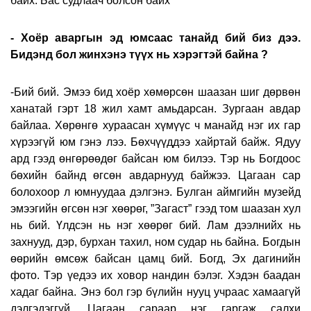
байх. Бас судлаач болсон байх
- Хоёр аваргын эд юмсаас танайд бий биз дээ.
Бидэнд бол жинхэнэ түүх нь хэрэгтэй байна ?
-Бий бий. Эмээ бид хоёр хөмөрсөн шаазан шиг дөрвөн
ханатай гэрт 18 жил хамт амьдарсан. Зургаан авдар
байлаа. Хөрөнгө хураасан хүмүүс ч манайд нэг их гар
хүрээгүй юм гэнэ лээ. Бөхчүүддээ хайртай байж. Ядуу
ард гээд өнгөрөөдөг байсан юм билээ. Тэр нь Богдоос
бөхийн байнд өгсөн авдарнууд байжээ. Цагаан сар
болохоор л юмнуудаа дэлгэнэ. Булган аймгийн музейд
эмээгийн өгсөн нэг хөөрөг, ”Загаст” гээд том шаазан хул
нь бий. Үлдсэн нь нэг хөөрөг бий. Лам дээлнийх нь
захнууд, дэр, бурхан тахил, ном судар нь байна. Богдын
өөрийн өмсөж байсан цамц бий. Богд, Эх дагинийн
фото. Тэр үедээ их ховор нандин бэлэг. Хэдэн баадан
хадаг байна. Энэ бол гэр бүлийн нууц учраас хамаагүй
дэлгэдэггүй. Цагаан сараар нэг гаргаж салхи