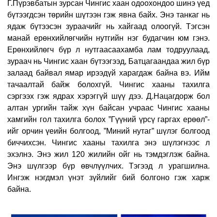
Г.Пүрэвбатын зурсан Чингис хаан одоохондоо шинэ үед
бүтээгдсэн төрийн шүтээн гэж явна байх. Энэ танкаг нь
ядаж бүтээсэн зураачийг нь хайгаад олоогүй. Тэгсэн
манай ерөнхийлөгчийн нутгийн нэг будагчин юм гэнэ.
Ерөнхийлөгч бүр л нутгаасаахамба лам тодруулаад,
зураач нь Чингис хаан бүтээгээд, Батцагаандаа жил бүр
залаад байвал ямар ирээдүй харагдаж байна вэ. Ийм
тачаалтай байж болохгүй. Чингис хааны тахилга
сэргээх гэж ядрах хэрэггүй шүү дээ. Д.Нацагдорж бол
алтан ургийн тайж хүн байсан учраас Чингис хааны
хамгийн гол тахилга болох ”Гүүний үрсү гаргах ерөөл”-
ийг орчин үеийн болгоод, ”Миний нутаг” шүлэг болгоод
биччихсэн. Чингис хааны тахилга энэ шүлэгнээс л
эхэлнэ. Энэ жил 120 жилийн ойг нь тэмдэглэж байна.
Энэ шүлгээр бүр өвчлүүлчих. Тэгээд л урагшилна.
Ингэж нэгдмэл үнэт зүйлийг бий болгоно гэж харж
байна.