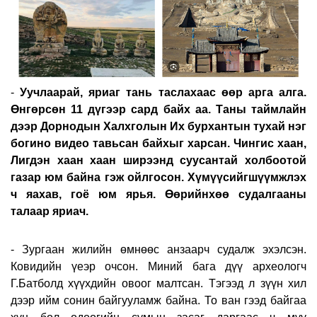
-
Уучлаарай, яриаг тань таслахаас өөр арга алга.
Өнгөрсөн 11 дүгээр сард байх аа. Таны таймлайн
дээр Дорнодын Халхголын Их бурхантын тухай нэг
богино видео тавьсан байхыг харсан. Чингис хаан,
Лигдэн хаан хаан ширээнд суусантай холбоотой
газар юм байна гэж ойлгосон. Хүмүүсийгшүүмжлэх
ч яахав, гоё юм ярья. Өөрийнхөө судалгааны
талаар яриач.
- Зургаан жилийн өмнөөс анзаарч судалж эхэлсэн.
Ковидийн үеэр очсон. Миний бага дүү археологч
Г.Батболд хүүхдийн овоог малтсан. Тэгээд л зүүн хил
дээр ийм сонин байгууламж байна. То ван гээд байгаа