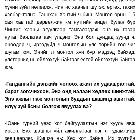
хүчин зүйл нөлөөлж, Чингис хааныг шүтэх, өргөх, тахих
хэлбэр тэлнэ. Ганцхан Хэнтий ч биш, Монгол орны 1.5
сая хавтгай дөрвөлжин км нутгийн өнцөг булан бүр
Чингис хааны агуулгаар тамгалагдаж, энэ их газар
нутаг баялагаа авч үлдэнэ. Энэ бол дундад зуунд ч,
өнөөдөр ч, ирээдүйд ч монголын улс төрийн гол чиг
шугам юм. Энийг л монгол хүн бүр мэдээд байхад,
улстөрчид нь ойлгохгүй байгааг ёстой ойлгохгүй байгаа
юм.
-
Гандангийн дэнжийг чөлөөх ажил их удаашралтай,
бараг зогсчихсон. Энэ онд нэлээн хөдлөх шинжтэй.
Энэ ажлыг яаж монголын буддын шашинд ашигтай,
илүү зүй ёсны болгож явуулах вэ?
-Юань гүрний үеэс хот байгуулалтын нэг хууль явж
ирсэн. Бүх шашны үйл ажиллагааг нэг л гудамжинд
зөвшөөрдөг. Жишээ нь: Хөх хот байна. Их зуугийн