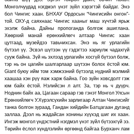
Монголчуудад нэгдмэл үнэт зүйл хэрэгтэй байдаг. Энэ
бол Чингис хаан. БНХАУ Ордосын “Чингисийн онгон”-
той. ОХУ-д саяхнаас Чингис хааныг маш хүчтэй ярьж
эхэлж байна. Дайны пропоганда болгож ашиглана.
Хөөрхий манай ерөнхийлөгч алтаар Чингис хаан
цутгаад, музейдээ тавьчихсан. Энэ нь яг урлагийн
бүтээл үү. Эсвэл шүтээн үү гэдэгтээ хариулж чадахгүй
сууж байна. Зүй нь эхлээд урлагийн хосгүй бүтээл болж,
тэр нь он цагийн шалгарлаар шүтээн болох ёстой юм.
Giant буюу ийм том хэмжээний бүтээлд нүдний мэлмий
хаашаа хэн рүү яаж харж байна. Гоо зүйн ховсдолт гэж
юм байх ёстой. Нэлийсэн л алт. За, тэр нь ч дүүрч.
Ноднин байх аа, Цагаан сараар гэв гэнэт Монгол Улсын
Ерөнхийлөгч У.Хүрэлсүхийн зарлигаар Алтан Чингисийг
танка болгон зураад, Гандан хийдийн Батцагаан дуганд
заллаа. Дээл нь жадайсан хонины хүүхэд шиг их хаан.
Ингэж монгол үндэстний нэгдмэл үнэт зүйл бүтээхгүй ээ.
Төрийн ёслол хүндлэлийн өргөөнд байгаа Бурханч лам