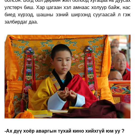
болсон. Богд бол дөрвөн жил болоод хугацаа нь дуусах
улстөрч биш. Хар цагаан хэл амнаас холуур байж, нас
биед хүрээд, шашны эзний ширээнд суугаасай л гэж
залбирдаг даа.
-Ах дүү хоёр аваргын тухай кино хийхгүй юм уу ?