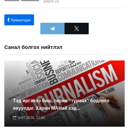
дарна уу.
Хуваалцах
Санал болгох нийтлэл
Тэд иргэнээ биш, төрөө “тураах” бодлого
явуулдаг. Харин МАНай хэд...
3-07-2026, 12:00