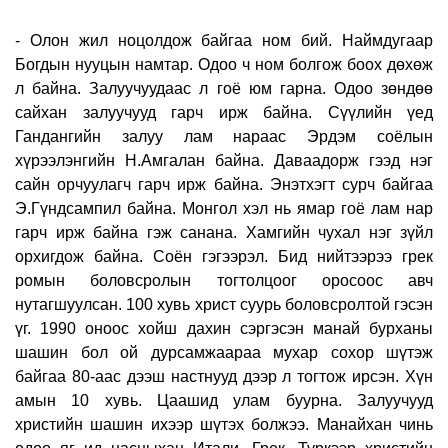
- Олон жил ноцолдож байгаа ном бий. Наймдугаар
Богдын нууцын намтар. Одоо ч ном болгож боох дөхөж
л байна. Залуучуудаас л гоё юм гарна. Одоо зөндөө
сайхан залуучууд гарч ирж байна. Сүүлийн үед
Гандангийн залуу лам нараас Эрдэм соёлын
хүрээлэнгийн Н.Амгалан байна. Даваадорж гээд нэг
сайн орчуулагч гарч ирж байна. Энэтхэгт сурч байгаа
Э.Гүндсампил байна. Монгол хэл нь ямар гоё лам нар
гарч ирж байна гэж санана. Хамгийн чухал нэг зүйл
орхигдож байна. Соён гэгээрэл. Бид нийтээрээ грек
ромын боловсролын тогтолцоог оросоос авч
нутагшуулсан. 100 хувь христ суурь боловсролтой гэсэн
үг. 1990 оноос хойш дахин сэргэсэн манай бурханы
шашин бол ой дурсамжаараа мухар сохор шүтэж
байгаа 80-аас дээш настнууд дээр л тогтож ирсэн. Хүн
амын 10 хувь. Цаашид улам буурна. Залуучууд
христийн шашин ихээр шүтэх болжээ. Манайхан чинь