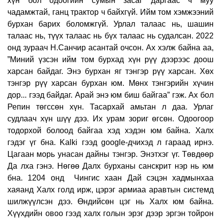
хүн бол одоогийн сумын засаг даргаас ч муу
чадамжтай, ганц трактор ч байхгүй. Ийм том хэмжээний
бурхан барих боломжгүй. Урлал талаас нь, шашин
талаас нь, түүх талаас нь бүх талаас нь судалсан. 2022
онд зураач Н.Санчир асантай очсон. Ах хэлж байна аа,
”Миний үзсэн ийм том бурхад хүн рүү дээрээс доош
харсан байдаг. Энэ бурхан яг тэнгэр рүү харсан. Хөх
тэнгэр рүү харсан бурхан юм. Мөнх тэнгэрийн хүчин
дор... гээд байдаг. Арай энэ юм биш байгаа” гэж. Ах бол
Репин төгссөн хүн. Тасархай амьтан л даа. Урлаг
судлаач хүн шүү дээ. Их урам зориг өгсөн. Одоогоор
тодорхой болоод байгаа хэд хэдэн юм байна. Халх
гэдэг үг бна. Kalki гээд google-дчихэд л гараад ирнэ.
Цагаан морь унасан дайны тэнгэр. Энэтхэг үг. Төвдөөр
Да лха гэнэ. Нөгөө Далх бурханы санскрит нэр нь юм
бна. 1204 онд Чингис хаан Дай сэцэн хадмынхаа
хаяанд Халх голд ирж, цэрэг армиаа аравтын системд
шилжүүлсэн дээ. Өндийсөн цэг нь Халх юм байна.
Хүүхдийн овоо гээд халх голын эрэг дээр эргэн тойрон