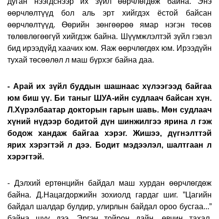
дуган нээгдснээр их зүйл өөрчлөгдөж байна. Энэ
өөрчлөлтүүд бол аль эрт хийгдэх ёстой байсан
өөрчлөлтүүд. Өөрийн зөнгөөрөө ямар нэгэн төсөв
төлөвлөгөөгүй хийгдэж байна. Шүүмжлэлтэй зүйл гэвэл
бид ирээдүйд хаачих юм. Яаж өөрчлөгдөх юм. Ирээдүйн
тухай төсөөлөл л маш бүрхэг байна даа.
- Арай их зүйл буддын шашнаас хүлээгээд байгаа
юм биш үү. Би таныг ШУА-ийн судлаач байсан хүн.
Л.Хүрэлбаатар докторын гарын шавь. Мөн судлаач
хүний нүдээр бодитой дүн шинжилгээ ярина л гэж
бодож хандаж байгаа хэрэг. Жишээ, дүгнэлттэй
ярих хэрэгтэй л дээ. Бодит мэдээлэл, шалтгаан л
хэрэгтэй.
- Дэлхий ертөнцийн байдал маш хурдан өөрчлөгдөж
байна. Д.Нацагдоржийн зохиолд гардаг шиг. ”Цагийн
байдал шалдар булдир, улирлын байдал ороо бусгаа...”
байна шүү дээ. Эргэн тойрон дайн, өвчин тахал.