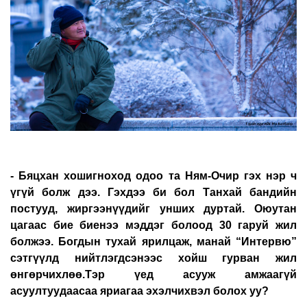
- Бяцхан хошигноход одоо та Ням-Очир гэх нэр ч
үгүй болж дээ. Гэхдээ би бол Танхай бандийн
постууд, жиргээнүүдийг унших дуртай. Оюутан
цагаас бие биенээ мэддэг болоод 30 гаруй жил
болжээ. Богдын тухай ярилцаж, манай “Интервю”
сэтгүүлд нийтлэгдсэнээс хойш гурван жил
өнгөрчихлөө.Тэр үед асууж амжаагүй
асуултуудаасаа яриагаа эхэлчихвэл болох уу?