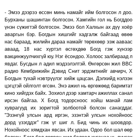
- Эмээ дээрээ өссөн минь намайг ийм болгосон л доо.
Бурханы шашинтан болгосон. Хамгийн гол нь Богддоо
үнэн сүжигтэй болгосон. Эмээ бол Халхын ах дүү хоёр
аваргын бэр. Богдын хишгийг хадгалж байгаад өвөө
нас бараад, жилийн дараа намайг төрөхөөр ээж ааваас
аваад, 18 нас хүртэл өсгөхдөө Богд гэж хүнээр
вакцинжуулчихгүй юу. Нэг ёсондоо. Холоос залбираад л
явдаг. Бусдын л адил мэдээлэлтэй. Өнгөрсөн жил BBC
радио Кембрижийн Дэвид Снит эрдэмтнийг авчирч, Х
Богдын тухай нэвтрүүлэг хийж цацсан. Дэлхийд нэлээн
цэгцтэй ойлголт өгсөн. Энэ ажил нь өргөжөөд баримтат
кино хийгдэх байх. Зохиол дээр хамтарч ажиллах санал
ирсэн байгаа. Х Богд тодорсноос хойш манай лам
хуврагууд их зоригтой золбоотой болсон санагддаг.
”Эзэнгүй улсын ард иргэн, эзэнтэй улсын нохойноос
дорд үзэгддэг” гэж үг шиг л. Бид чинь их шоовдор.
Нохойноос хямдхан явсан. Их удаан. Одоо бол шал өөр