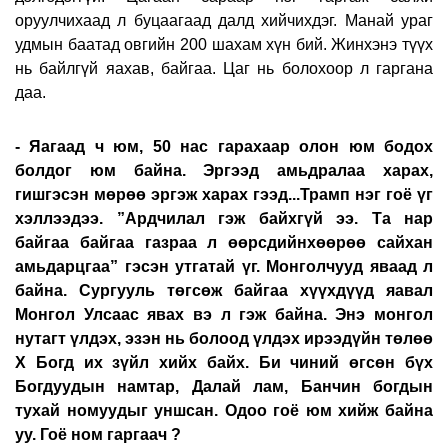
оруулчихаад л буцаагаад далд хийчихдэг. Манай ураг
удмын баатад овгийн 200 шахам хүн бий. Жинхэнэ түүх
нь байлгүй яахав, байгаа. Цаг нь болохоор л гаргана
даа.
- Яагаад ч юм, 50 нас гарахаар олон юм бодох
болдог юм байна. Эргээд амьдралаа харах,
гишгэсэн мөрөө эргэж харах гээд...Трамп нэг гоё үг
хэллээдээ. ”Ардчилал гэж байхгүй ээ. Та нар
байгаа байгаа газраа л өөрсдийнхөөрөө сайхан
амьдарцгаа” гэсэн утгатай үг. Монголчууд яваад л
байна. Сургууль төгсөж байгаа хүүхдүүд яавал
Монгол Улсаас явах вэ л гэж байна. Энэ монгол
нутагт үлдэх, эзэн нь болоод үлдэх ирээдүйн төлөө
Х Богд их зүйл хийх байх. Би чиний өгсөн бүх
Богдуудын намтар, Далай лам, Банчин богдын
тухай номуудыг уншсан. Одоо гоё юм хийж байна
уу. Гоё ном гаргаач ?