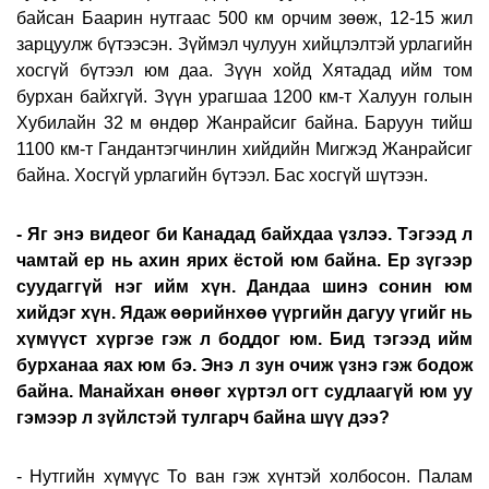
байсан Баарин нутгаас 500 км орчим зөөж, 12-15 жил
зарцуулж бүтээсэн. Зүймэл чулуун хийцлэлтэй урлагийн
хосгүй бүтээл юм даа. Зүүн хойд Хятадад ийм том
бурхан байхгүй. Зүүн урагшаа 1200 км-т Халуун голын
Хубилайн 32 м өндөр Жанрайсиг байна. Баруун тийш
1100 км-т Гандантэгчинлин хийдийн Мигжэд Жанрайсиг
байна. Хосгүй урлагийн бүтээл. Бас хосгүй шүтээн.
- Яг энэ видеог би Канадад байхдаа үзлээ. Тэгээд л
чамтай ер нь ахин ярих ёстой юм байна. Ер зүгээр
суудаггүй нэг ийм хүн. Дандаа шинэ сонин юм
хийдэг хүн. Ядаж өөрийнхөө үүргийн дагуу үгийг нь
хүмүүст хүргэе гэж л боддог юм. Бид тэгээд ийм
бурханаа яах юм бэ. Энэ л зун очиж үзнэ гэж бодож
байна. Манайхан өнөөг хүртэл огт судлаагүй юм уу
гэмээр л зүйлстэй тулгарч байна шүү дээ?
- Нутгийн хүмүүс То ван гэж хүнтэй холбосон. Палам