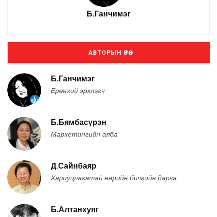
Б.Ганчимэг
АВТОРЫН ӨРӨӨ
Б.Ганчимэг
Ерөнхий эрхлэгч
Б.Бямбасүрэн
Маркетингийн алба
Д.Сайнбаяр
Хариуцлагатай нарийн бичгийн дарга
Б.Алтанхуяг