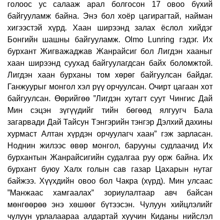
голоос ус салааж арал болгосон 17 овоо бүхий
байгууламж байна. Энэ бол хоёр цагирагтай, найман
хигээстэй хүрд. Хаан ширээнд залах ёслол хийдэг
Бонгийн шашны байгууламж. Olmo Lunring гэдэг. Их
бурхант Жигважаджав Жанрайсиг бол Лигдэн хааныг
хаан ширээнд суухад байгуулагдсан байх боломжтой.
Лигдэн хаан бурханы том хөрөг байгуулсан байдаг.
Ганжуурыг монгол хэл рүү орчуулсан. Очирт цагаан хот
байгуулсан. Өөрийгөө ”Лигдэн хутагт суут Чингис Дай
Мин сэцэн зүгүүдийг тийн бөгөөд ялгуугч Бала
загарвади Дай Тайсун Тэнгэрийн тэнгэр Дэлхий дахины
хурмаст Алтан хүрдэн орчуулагч хаан” гэж зарласан.
Ноднин жилээс өвөр монгол, барууны судлаачид Их
бурхантын Жанрайсигийн судалгаа руу орж байна. Их
бурхант буюу Халх голын сав газар Цахарын нутаг
байжээ. Хүүхдийн овоо бол Чакра (хүрд). Мин улсаас
”Манжаас хамгаалах” зориулалтаар авч байсан
мөнгөөрөө энэ хөшөөг бүтээсэн. Чулуун хийцлэлийг
чулуун урлалаараа алдартай хуучин Киданы нийслэл