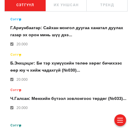
СЭТГҮҮЛ
ИХ УНШСАН
ТРЕНД
Сэтгүүл
Г.Ариунбаатар: Сайхан монгол дуугаа ханатал дуулах
газар эх орон минь шүү дээ...
20.000
Сэтгүүл
Б.Энхцэцэг: Би тэр хүмүүсийн төлөө хөрөг бичихээс
өөр юу ч хийж чадахгүй (№030)...
20.000
Сэтгүүл
Ч.Галсан: Мөнхийн бүтээл зовлонгоос төрдөг (№033)...
20.000
Сэтгүүл