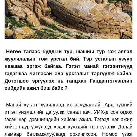
-
Нөгөө талаас буддын тур, шашны тур гэж аялал
жуулчлалын том урсгал бий. Тэр усгалын үзүүр
наашаа эргэж байгаа. Гэтэл манай гэгээнтнүүд
гадагшаа чиглэсэн энэ урсгалыг тэргүүлж байна.
Дотогшоо эргүүлэх нь ганцхан Гандантэгчэнлин
хийдийн ажил биш байх ?
-Манай хутагт хувилгаад их асуудалтай. Ард түмний
итгэл үнэмшлийг дагуулж, санал авч, УИХ-д сонгогдох
гэсэн нэр дэвшигчдийн хийсэн ажил. Тэгээд нэг ажил
хийсэн дүр үзүүлээд, хэдэн хүүхдийн нэр сугалж, Далай
ламаар батламжлуулаад орхичихсон. Номоо үзэж