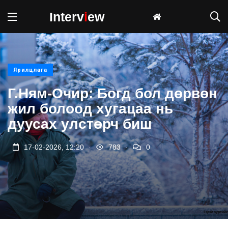
Interv
i
ew
Ярилцлага
Г.Ням-Очир: Богд бол дөрвөн
жил болоод хугацаа нь
дуусах улстөрч биш
.
.
17-02-2026, 12:20
783
0