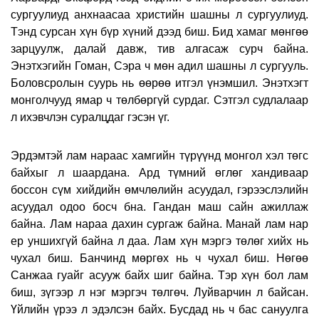
сургуулиуд анхнаасаа христийн шашны л сургуулиуд.
Тэнд сурсан хүн бүр хүний дээд биш. Бид хамаг мөнгөө
зарцуулж, далай давж, тив алгасаж сурч байна.
Энэтхэгийн Гоман, Сэра ч мөн адил шашны л сургууль.
Боловсролын суурь нь өөрөө итгэл үнэмшил. Энэтхэгт
монголчууд ямар ч төлбөргүй сурдаг. Сэтгэл судлалаар
л ихэвчлэн суралцдаг гэсэн үг.
Эрдэмтэй лам нараас хамгийн түрүүнд монгол хэл төгс
байхыг л шаардана. Ард түмний өглөг хандиваар
боссон сүм хийдийн өмчлөлийн асуудал, гэрээслэлийн
асуудал одоо босч бна. Гандан маш сайн ажиллаж
байна. Лам нараа дахин сургаж байна. Манай лам нар
ер уншихгүй байна л даа. Лам хүн мэргэ төлөг хийх нь
чухал биш. Банчинд мөргөх нь ч чухал биш. Нөгөө
Санжаа гуайг асууж байх шиг байна. Тэр хүн бол лам
биш, зүгээр л нэг мэргэч төлгөч. Луйварчин л байсан.
Үйлийн үрээ л эдэлсэн байх. Бусдад нь ч бас сануулга