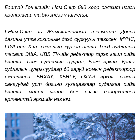
Баатад Гончигийн Ням-Очир бид хоёр ээлжит нэгэн
ярилцлагаа та бүхэндээ уншуулъя.
Г.Ням-Очир нь Жамьянгаравын нэрэмжит Дорно
дахины утга зохиолын дээд сургууль төгссөн. МҮНС,
ШУА-ийн Хэл зохиолын хүрээлэнгийн Төвд судлалын
тасагт ЭША, UBS TV-ийн редактор зэрэг ажил хийж
байсан. Төвд судлалын цуврал, Богд архив, Урлаг
судлалын цувралуудаар 60 гаруй номын редактороор
ажилласан. БНХАУ, ХБНГУ, ОХУ-д архив, номын
сангуудад урт богино хугацаагаар судалгаа хийж
байсан, манай үеийн бас нэгэн сонирхолтой
ертөнцтэй эрхмийн нэг юм.