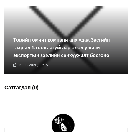
Төрийн өмчит компани анх удаа Засгийн
газрын баталгаагүйгээр олон улсын
экспортын зээлийн санхүүжилт босгоно
19-06-2026, 17:15
Сэтгэгдэл (0)