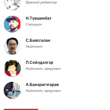
Ерөнхий редактор
Н.Түвшинбат
Сэтгүүлч
С.Баясгалан
Нийтлэлч
П.Соёлдэлгэр
Нийтлэлч, орчуулагч
А.Банзрагчгарав
Нийтлэлч, орчуулагч