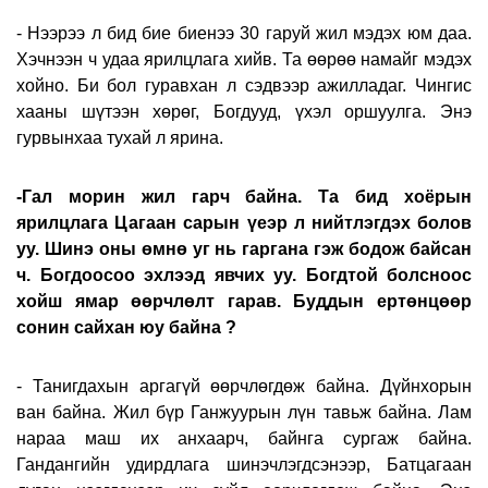
- Нээрээ л бид бие биенээ 30 гаруй жил мэдэх юм даа.
Хэчнээн ч удаа ярилцлага хийв. Та өөрөө намайг мэдэх
хойно. Би бол гуравхан л сэдвээр ажилладаг. Чингис
хааны шүтээн хөрөг, Богдууд, үхэл оршуулга. Энэ
гурвынхаа тухай л ярина.
-Гал морин жил гарч байна. Та бид хоёрын
ярилцлага Цагаан сарын үеэр л нийтлэгдэх болов
уу. Шинэ оны өмнө уг нь гаргана гэж бодож байсан
ч. Богдоосоо эхлээд явчих уу. Богдтой болсноос
хойш ямар өөрчлөлт гарав. Буддын ертөнцөөр
сонин сайхан юу байна ?
- Танигдахын аргагүй өөрчлөгдөж байна. Дүйнхорын
ван байна. Жил бүр Ганжуурын лүн тавьж байна. Лам
нараа маш их анхаарч, байнга сургаж байна.
Гандангийн удирдлага шинэчлэгдсэнээр, Батцагаан