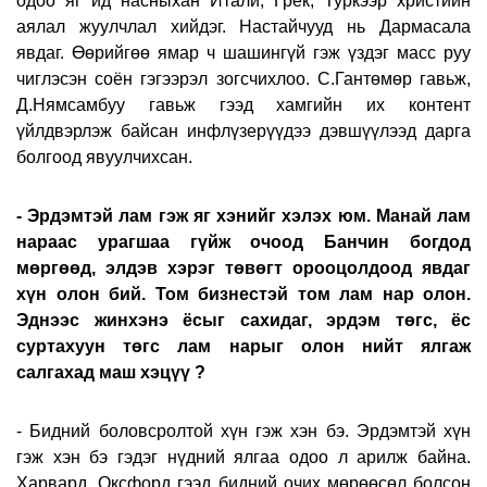
одоо яг ид насныхан Итали, Грек, Туркээр христийн
аялал жуулчлал хийдэг. Настайчууд нь Дармасала
явдаг. Өөрийгөө ямар ч шашингүй гэж үздэг масс руу
чиглэсэн соён гэгээрэл зогсчихлоо. С.Гантөмөр гавьж,
Д.Нямсамбуу гавьж гээд хамгийн их контент
үйлдвэрлэж байсан инфлүзерүүдээ дэвшүүлээд дарга
болгоод явуулчихсан.
- Эрдэмтэй лам гэж яг хэнийг хэлэх юм. Манай лам
нараас урагшаа гүйж очоод Банчин богдод
мөргөөд, элдэв хэрэг төвөгт орооцолдоод явдаг
хүн олон бий. Том бизнестэй том лам нар олон.
Эднээс жинхэнэ ёсыг сахидаг, эрдэм төгс, ёс
суртахуун төгс лам нарыг олон нийт ялгаж
салгахад маш хэцүү ?
- Бидний боловсролтой хүн гэж хэн бэ. Эрдэмтэй хүн
гэж хэн бэ гэдэг нүдний ялгаа одоо л арилж байна.
Харвард, Оксфорд гээд бидний очих мөрөөсөл болсон