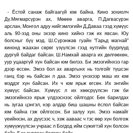
- Ёстой санаж байгаагүй юм байна. Кино зохиолч
Дү.Мягмарсүрэн ах, Мөөеө аварга, П.Дагвасүрэн
арслан, Монгол адуу нийгэмлэгийн Д.Даваа гээд хүмүүс
аль 90-ээд оны эхээр кино хийнэ гэж их явсан. Юу
болсныг бүү мэд. Ш.Сүрэнжав гуайн ”Гарьд магнай”
кинонд жаахан сөрөг үзүүлсэн гээд нутгийн буурлууд
дургүй байдаг байсан. Ш.Намхай аварга их дөлгөөхөн,
уур уцааргүй хүн байсан юм билээ. Би эмээгийнхээ гар
дээр өссөн. Эмээ бол ах аваргынх нь толгойг түшсэн
ганц бэр нь байсан л даа. Эмээ үнэхээр маш их юм
мэддэг хүн байсан. Их ч юм ярьж өгсөн. Их энгийн
хүмүүс байсан. Хүмүүс л их хөөсрүүлсэн гэж би
эмээгийнхээ ярьж үлдээснээс ойлгодог. Бөх барилдах
нь зугаа цэнгэл, нэр алдар биш шашны ёслол байсан
юм байна гэж ойлгосон. Би залуу хүн. Эмээ намайг
үеийнхэн, ах дүүсээс ч, ээж ааваас ч тэс өөр хүн болгож
хүмүүжүүлсэн учраас л Богдод ийм сүжигтэй хүн болсон