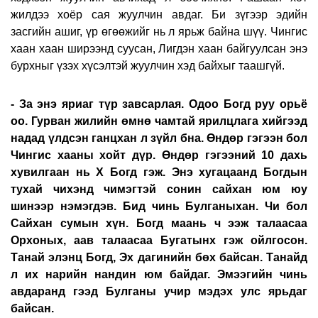
жилдээ хоёр сая жуулчин авдаг. Би зүгээр эдийн
засгийн ашиг, үр өгөөжийг нь л ярьж байна шүү. Чингис
хаан хаан ширээнд суусан, Лигдэн хаан байгуулсан энэ
бурхныг үзэх хүсэлтэй жуулчин хэд байхыг таашгүй.
- За энэ яриаг түр завсарлая. Одоо Богд руу орьё
оо. Гурван жилийн өмнө чамтай ярилцлага хийгээд
надад үлдсэн ганцхан л зүйл бна. Өндөр гэгээн бол
Чингис хааны хойт дүр. Өндөр гэгээний 10 дахь
хувилгаан нь Х Богд гэж. Энэ хугацаанд Богдын
тухай чихэнд чимэгтэй сонин сайхан юм юу
шинээр нэмэгдэв. Бид чинь Булганыхан. Чи бол
Сайхан сумын хүн. Богд маань ч ээж талаасаа
Орхоных, аав талаасаа Бугатынх гэж ойлгосон.
Танай элэнц Богд, Эх дагинийн бөх байсан. Танайд
л их нарийн нандин юм байдаг. Эмээгийн чинь
авдаранд гээд Булганы учир мэдэх улс ярьдаг
байсан.