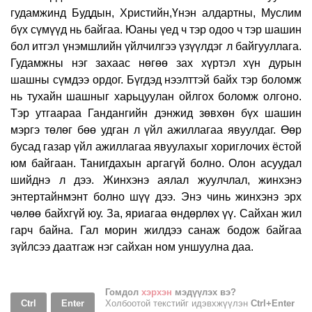
гудамжинд Буддын, Христийн,Үнэн алдартны, Муслим
бүх сүмүүд нь байгаа. Юаны үед ч тэр одоо ч тэр шашин
бол итгэл үнэмшлийн үйлчилгээ үзүүлдэг л байгууллага.
Гудамжны нэг захаас нөгөө зах хүртэл хүн дурын
шашны сүмдээ ордог. Бүгдэд нээлттэй байх тэр боломж
нь тухайн шашныг харьцуулан ойлгох боломж олгоно.
Тэр утгаараа Гандангийн дэнжид зөвхөн бүх шашин
мэргэ төлөг бөө удган л үйл ажиллагаа явуулдаг. Өөр
бусад газар үйл ажиллагаа явуулахыг хориглочих ёстой
юм байгаан. Танигдахын аргагүй болно. Олон асуудал
шийднэ л дээ. Жинхэнэ аялал жуулчлал, жинхэнэ
энтертайнмэнт болно шүү дээ. Энэ чинь жинхэнэ эрх
чөлөө байхгүй юу. За, яриагаа өндөрлөх үү. Сайхан жил
гарч байна. Гал морин жилдээ санаж бодож байгаа
зүйлсээ даатгаж нэг сайхан ном уншуулна даа.
Гомдол
хэрхэн
мэдүүлэх вэ?
Ctrl
Enter
Холбоотой текстийг идэвхжүүлэн
Ctrl+Enter