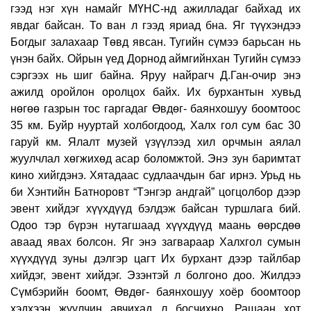
гээд нэг хүн намайг МҮНС-нд ажилладаг байхад их
явдаг байсан. То ван л гээд яриад бна. Яг түүхэндээ
Богдыг залахаар Төвд явсан. Тугийн сүмээ барьсан нь
үнэн байх. Ойрын үед Дорнод аймгийнхан Тугийн сүмээ
сэргээх нь шиг байна. Яруу найрагч Д.Ган-очир энэ
ажилд оройлон оролцох байх. Их бурхантын хувьд
нөгөө газрын тос гаргадаг Өвдөг- баянхошуу боомтоос
35 км. Буйр нууртай холбогдоод, Халх гол сум бас 30
гаруй км. Ялалт музей үзүүлээд хил орчмын аялал
жуулчлал хөгжихөд асар боломжтой. Энэ зун баримтат
кино хийгдэнэ. Хятадаас судлаачдын баг ирнэ. Урьд нь
би Хэнтийн Батноровт “Тэнгэр андгай” цогцолбор дээр
эвент хийдэг хүүхдүүд бэлдэж байсан туршлага бий.
Одоо тэр бүрэн нутагшаад хүүхдүүд маань өөрсдөө
аваад явах болсон. Яг энэ загвараар Халхгол сумын
хүүхдүүд зуны дэлгэр цагт Их бурхант дээр тайлбар
хийдэг, эвент хийдэг. Эзэнтэй л болгоно доо. Жилдээ
Сүмбэрийн боомт, Өвдөг- баянхошуу хоёр боомтоор
хэдхээн жуулчин авчихад л босчихно. Рашаан хот