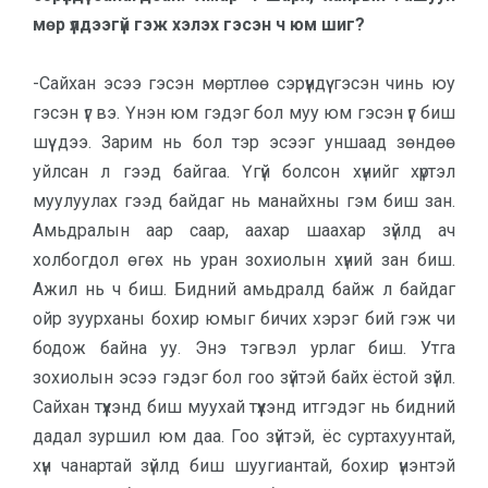
мөр үлдээгүй гэж хэлэх гэсэн ч юм шиг?
-Сайхан эсээ гэсэн мөртлөө сэ­рүүн­дүү гэсэн чинь юу
гэсэн үг вэ. Үнэн юм гэдэг бол муу юм гэсэн үг биш
шүү дээ. Зарим нь бол тэр эсээг уншаад зөн­дөө
уйлсан л гээд байгаа. Үгүй бол­сон хүнийг хүртэл
муулуулах гээд бай­даг нь манайхны гэм биш зан.
Амьд­ралын аар саар, аахар шаахар зүйлд ач
холбогдол өгөх нь уран зохиолын хүний зан биш.
Ажил нь ч биш. Бидний амьдралд байж л байдаг
ойр зуурханы бохир юмыг бичих хэрэг бий гэж чи
бодож байна уу. Энэ тэгвэл урлаг биш. Утга
зохиолын эсээ гэдэг бол гоо зүйтэй байх ёстой зүйл.
Сайхан түүхэнд биш муухай түүхэнд итгэдэг нь бидний
дадал зуршил юм даа. Гоо зүйтэй, ёс суртахуунтай,
хүн чанартай зүйлд биш шуугиан­тай, бохир үнэнтэй