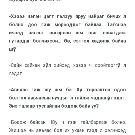
-Хэзээ нэгэн цагт галзуу яруу найраг бичих л
болно доо гэж мөрөөддөг байлаа. Тэгснээ
ичээд нэгэнт өнгөрсөн юм шиг санагдаж
гутардаг болчихсон… Өө, сэтгэл хөдөлж байна
шүү?
-Сайн сайхан зүйл хийхэд хэзээ ч оройтдоггүй л
гэдэг.
-Авьяас гэж юу юм бэ. Хүн төрөлхтөн одоо
болтол авьяа­сын нууцыг л тайлж чадаагүй гэ­дэг.
Энэ талаар тусгайлан бо­дож байв уу?
-Бодож байсан. Юу ч гэж тайл­барлаж болно.
Жишээ нь авьяас бол их ухаан гээд л хэлчихэд