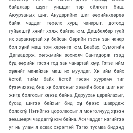
байдлаар шүлэг уншдаг тэр ойлголт биш.
Аюурзаных шиг, Анударийнх шиг өөрийнхөөрөө
байж чаддаг төрөлх хурц чанарыг, дотоод
гуйвашгүй хүчийг хэлж байгаа юм. Дашбалбар гуай
их характертай хүн байсан. Өөрийн гэсэн зан чанар
бол хүний маш том хөрөнгө юм. Баабар, Сумогийн
Дагвадорж, хөгж­мийн зохиолч Сангидорж гээд
бүгд өөрийн гэсэн тод зан чанартай хү­мүүс. Гэтэл ийм
хүмүүсийг манайхан маш их муулдаг. Хүн ийм байх
ёстой, тийм байх ёстой гэсэн хуурамч тиг
бүтээчихээд бид хүн болгоныг хэвийн боов шиг нэг
жигд болгохыг хүсээд байна. Даруухан царайлахыг,
бусад ши­гээ байхыг бид хүн бүрээс шаар­даж
болохгүй. Нэгийгээ цоролзохыг л мон­голчууд хүлээн
зөвшөөрч чад­даггүй юм байна. Асч чаддаг нэгийгээ
уг нь улам л асаах хэрэгтэй. Тэгэх тус­маа бидэнд