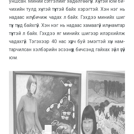
уншсан. Миний сэт­гэлийг хөдөл­гөөгүй. Хүчтэй юм би­
чихийн тулд хүч­тэй түүхтэй байх хэрэг­тэй. Хэн нэг нь
на­даас илүү бичиж ча­дах л байх. Гэх­дээ минийх шиг
түүх түүнд байхгүй. Хэн нэг нь надаас хамаагүй илүү нам­тар
түүхтэй л байх. Гэхдээ яг минийх шигээр илэрхийлж
чадахгүй. Тэгэ­хээр 40 нас хүрч буй эмэг­тэй хүн нам­
тар­­чилсан хэлбэрийн эсээнүүд бич­сэнд гай­хах зүйл үгүй
юм.