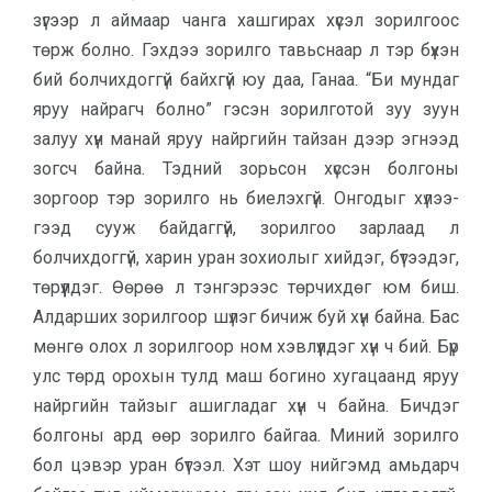
зүгээр л аймаар чанга хашгирах хүсэл зорилгоос
төрж болно. Гэхдээ зорилго тавьснаар л тэр бүхэн
бий болчихдоггүй байхгүй юу даа, Ганаа. “Би мундаг
яруу найрагч болно” гэсэн зорилготой зуу зуун
залуу хүн манай яруу найргийн тай­зан дээр эгнээд
зогсч байна. Тэдний зорьсон хүссэн болгоны
зоргоор тэр зорилго нь биелэхгүй. Онгодыг хүлээ­
гээд сууж байдаггүй, зорилгоо зар­лаад л
болчихдоггүй, харин уран зохио­лыг хийдэг, бүтээдэг,
төрүүлдэг. Өөрөө л тэнгэрээс төрчихдөг юм биш.
Алдар­ших зорилгоор шүлэг бичиж буй хүн байна. Бас
мөнгө олох л зорилгоор ном хэвлүүлдэг хүн ч бий. Бүр
улс төрд орохын тулд маш богино хуга­цаанд яруу
найргийн тайзыг ашигладаг хүн ч байна. Бичдэг
болго­ны ард өөр зо­рилго байгаа. Миний зорил­го
бол цэ­вэр уран бүтээл. Хэт шоу нийгэмд амь­дарч