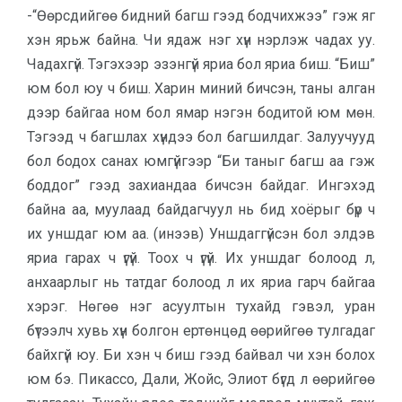
-“Өөрсдийгөө бидний багш гээд бодчихжээ” гэж яг
хэн ярьж байна. Чи ядаж нэг хүн нэрлэж чадах уу.
Чадахгүй. Тэгэхээр эзэнгүй яриа бол яриа биш. “Биш”
юм бол юу ч биш. Харин миний бичсэн, таны алган
дээр байгаа ном бол ямар нэгэн бодитой юм мөн.
Тэгээд ч багшлах хүндээ бол багшилдаг. Залуучууд
бол бодох санах юмгүйгээр “Би таныг багш аа гэж
боддог” гээд захиандаа бичсэн байдаг. Ингэхэд
байна аа, муулаад байдаг­чуул нь бид хоёрыг бүр ч
их уншдаг юм аа. (инээв) Уншдаггүйсэн бол эл­дэв
яриа гарах ч үгүй. Тоох ч үгүй. Их унш­даг болоод л,
анхаарлыг нь татдаг бо­лоод л их яриа гарч байгаа
хэрэг. Нөгөө нэг асуултын тухайд гэвэл, уран
бүтээлч хувь хүн болгон ертөн­цөд өөрийгөө тулгадаг
байхгүй юу. Би хэн ч биш гээд байвал чи хэн болох
юм бэ. Пикассо, Дали, Жойс, Элиот бүгд л өөрийгөө