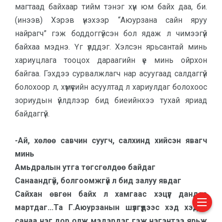
магтаад байхаар тийм тэнэг хүн юм байх даа, би.
(инээв) Хэрэв үнэхээр “Аюурзана сайн яруу
найрагч” гэж боддоггүйсэн бол ядаж л чимээгүй
байхаа мэднэ. Үг үлддэг. Хэлсэн ярьсантай минь
хариуцлага тооцох дараагийн үе минь ойрхон
байгаа. Гэхдээ сурвалжлагч нар асуугаад салдаггүй
болохоор л, хүмүүсийн асуултад л хариулдаг болохоос
зориудын үйлдлээр бид биеийнхээ тухай яриад
байдаггүй.
-Ай, хөлөө савчин суугч, сал­хинд хийсэн явагч
минь
Амьд­ралын утга төгсгөлдөө бай­даг
Санаандгүй, болгоомжгүй л бид залуу явдаг
Сайхан өвгөн байх л хамгаас хэцүүг дандаа
мартдаг...Та Г.Аюурзанын шүлгүүдээс хэд хэдэн
санаа нэг дор олж мэдэр­дэг гэж нэгэнтээ ярьж