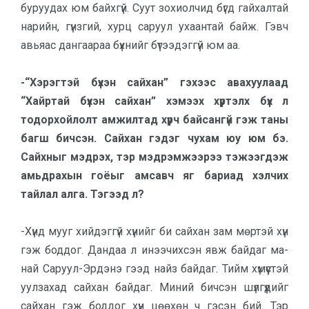
буруу­дах юм байхгүй. Суут зохиолчид бүгд гай­хал­­тай
нарийн, гүнзгий, хурц са­руул ухаантай байж. Гэвч
авьяас дан­гаа­раа бүхнийг бүтээдэггүй юм аа.
-“Хэрэгтэй бүхэн сайхан” гэхээс авахуулаад
“Хайртай бүхэн сайхан” хэмээх хүртэлх бүх л
тодорхойлолт амжилтад хүрч байсангүй гэж таны
багш бич­сэн. Сайхан гэдэг чухам юу юм бэ.
Сайхныг мэдрэх, тэр мэд­рэмжээрээ тэжээгдэж
амьд­ра­хын гоёыг амсавч яг бариад хэл­чих
тайлал алга. Тэгээд л?
-Хүнд мууг хийдэггүй хүнийг би сайхан зам мөртэй хүн
гэж боддог. Дандаа л инээчихсэн явж байдаг ма­
най Саруул-Эрдэнэ гээд найз байдаг. Тийм хүмүүстэй
уулзахад сай­хан байдаг. Миний бичсэн шүл­гүүдийг
сайхан гэж боддог хүн цөөхөн ч гэсэн бий. Тэр