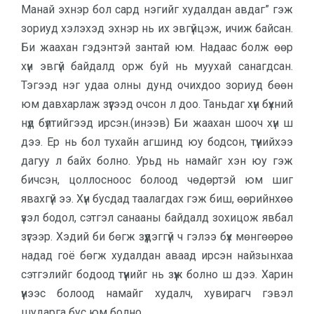
Манай эхнэр бол сард нэгийг худалдан авдаг” гэж
зориуд хэлэхэд эхнэр нь их эвгүйцэж, ичиж байсан.
Би жаахан гэдэнтэй зантай юм. На­даас болж өөр
хүн эвгүй байдалд орж буй нь муухай санагдсан.
Тэгээд нэг удаа олны дунд очихдоо зориуд бөөн
юм давхарлаж зүүгээд очсон л доо. Таньдаг хүн бүхний
нүд бүлтийгээд ирсэн.(инээв) Би жаахан шооч хүн ш
дээ. Ер нь бол тухайн агшинд юу бодсон, түүнийхээ
дагуу л байх болно. Урьд нь намайг хэн юу гэж
бичсэн, цол­лосноос болоод чөдөртэй юм шиг
явахгүй ээ. Хүн бусдад таалагдах гэж биш, өөрийнхөө
үзэл бодол, сэтгэл са­наа­ны байдалд зохицож явбал
зүгээр. Хэдий би бөгж зүүдэггүй ч гэлээ бүх мөнгөөрөө
надад гоё бөгж худалдан аваад ирсэн найзынхаа
сэтгэлийг бо­доод түүнийг нь зүүж болно ш дээ. Ха­рин
үүнээс болоод намайг худалч, хуви­рагч гэвэл
шударга бус юм болно.