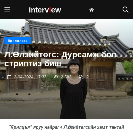
Interv
i
ew
Ярилцлага
Л.Өлзийтөгс: Дурсамж бол
стриптиз биш
.
.
2-04-2024, 17:33
2 583
2
“Ярилцъя” яруу найрагч Л.Өлзийтөгсийн хамт тантай