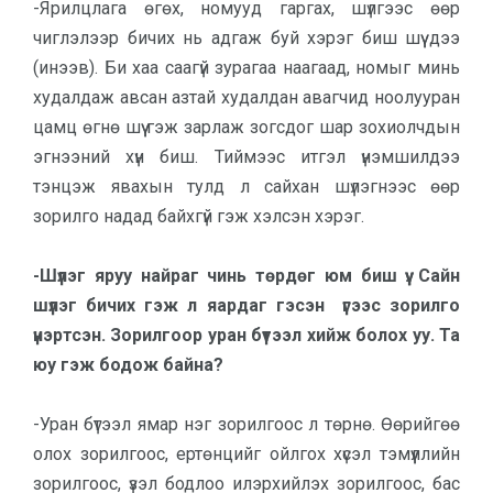
-Ярилцлага өгөх, номууд гаргах, шүлгээс өөр
чиглэлээр бичих нь адгаж буй хэрэг биш шүү дээ
(инээв). Би хаа саагүй зурагаа наагаад, номыг минь
худалдаж авсан азтай худалдан авагчид ноолууран
цамц өгнө шүү гэж зарлаж зогсдог шар зохиолчдын
эг­нээ­ний хүн биш. Тиймээс итгэл үнэм­шилдээ
тэнцэж явахын тулд л сайхан шүлэгнээс өөр
зорилго надад байхгүй гэж хэлсэн хэрэг.
-Шүлэг яруу найраг чинь төрдөг юм биш үү. Сайн
шүлэг бичих гэж л яардаг гэсэн үгээс зорилго
үнэртсэн. Зорилгоор уран бүтээл хийж болох уу. Та
юу гэж бодож байна?
-Уран бүтээл ямар нэг зорилгоос л төрнө. Өөрийгөө
олох зорилгоос, ертөнцийг ойлгох хүсэл тэмүүллийн
зорилгоос, үзэл бодлоо илэрхийлэх зорилгоос, бас