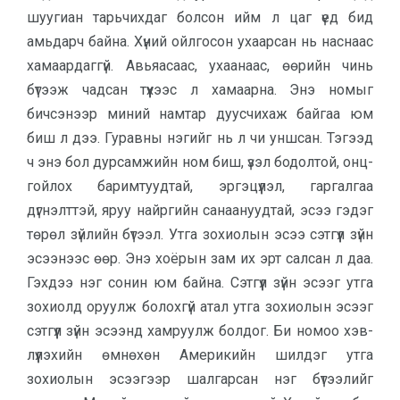
шуу­гиан тарьчихдаг болсон ийм л цаг үед бид
амьдарч байна. Хүний ойл­госон ухаар­сан нь наснаас
хамаар­даг­гүй. Авьяа­саас, ухаанаас, өөрийн чинь
бүтээж чад­сан түүхээс л хамаарна. Энэ номыг
бичсэнээр миний намтар дуусчихаж байгаа юм
биш л дээ. Гуравны нэгийг нь л чи уншсан. Тэгээд
ч энэ бол дур­сам­жийн ном биш, үзэл бодолтой, онц­
гой­лох баримтуудтай, эргэцүүлэл, гар­гал­гаа
дүгнэлттэй, яруу найргийн са­наа­нууд­тай, эсээ гэдэг
төрөл зүйлийн бүтээл. Утга зохиолын эсээ сэтгүүл зүйн
эсээнээс өөр. Энэ хоёрын зам их эрт салсан л даа.
Гэхдээ нэг сонин юм байна. Сэтгүүл зүйн эсээг утга
зохиолд оруулж болохгүй атал утга зохиолын эсээг
сэтгүүл зүйн эсээнд хамруулж болдог. Би номоо хэв­
лүүлэхийн өмнө­хөн Америкийн шил­дэг утга
зохиолын эсээгээр шал­гарсан нэг бүтээлийг