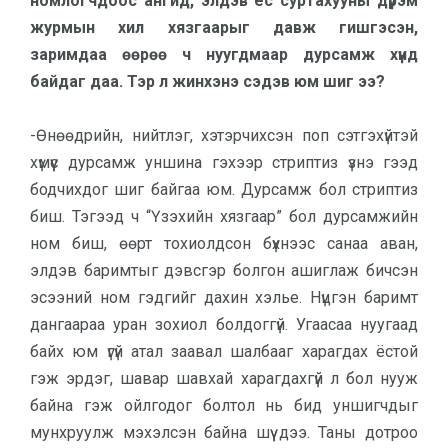
номлогчдоос ангид, элдэв ёс суртахууны дүрэм
жур­мын хил хязгаарыг давж гиш­гэсэн,
заримдаа өөрөө ч нуугд­маар дурсамж хүнд
байдаг даа. Тэр л жинхэнэ сэдэв юм шиг ээ?
-Өнөөдрийн, нийтлэг, хэтэрчихсэн поп сэтгэхүйтэй
хүмүүс дурсамж уншина гэхээр стриптиз үзнэ гээд
бодчихдог шиг байгаа юм. Дурсамж бол стриптиз
биш. Тэгээд ч “Үзэхийн хяз­гаар” бол дурсамжийн
ном биш, өөрт тохиолдсон бүхнээс санаа аван,
элдэв баримтыг дэвсгэр болгон ашиглаж бичсэн
эсээний ном гэдгийг дахин хэлье. Нүцгэн баримт
дангаа­раа уран зохиол болдоггүй. Угаасаа нуу­гаад
байх юм үгүй атал заавал шалбааг харагдах ёстой
гэж эрдэг, шавар шавхай харагдахгүй л бол нууж
байна гэж ойлгодог болтол нь бид уншигчдыг
мунхруулж мэхэлсэн байна шүү дээ. Таны дотроо