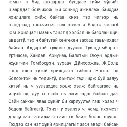
юмыг л бид анхаардаг, бусдаас тийм зүйлийг
шаард­даг бол­чихож. Би сонинд ажил­лаж байхдаа
ярилцлага хийж байгаа хүнээ тэр чигээр нь
шалдлаад тавь­чихъя гэж хэзээ ч бодож яваагүй
юм. Ярил­цагч маань тэнэг үг хэлбэл нь баяр­лан шүүрч
авдаггүй, тэр ч байту­гай хөн­гө­хөн засаад тавьчихдаг
бай­сан. Алдар­тай хүмүүсээс дуучин Түмэн­дэм­бэрэл,
Уртнасан, Хайдав, Ариу­наа, Балетын Оюун, ардын
жүжиг­чин Гом­босүрэн, зураач Дүйнхоржав, Ж.Болд
гээд олон хүнтэй ярилцлага хий­сэн. Нэгэнт од
болсонтой нь төдий­гүй, дөнгөж гарч ирж буй залуу
хүнтэй нь ч уулзахдаа ярьж хэлж байгаагаас нь
илүүтэй нүд, дуу хоолойг нь ажиг­ладаг байсан даа.
Сайн сайхан яваа хү­нийг би харлуулъя гэж хэзээ ч
бодож бай­гаагүй. Тэнэг үг хэллээ ч, чамд ихэмсэг
дээгүүр зан гаргалаа ч сайн хүн байж болно шүү дээ.
Гэхдээ хэн нэг хүний ярилцлагыг засч аварч байсан