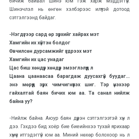
бичиж байвал шинэ юм гэж харж мэддэггүй.
Шинэчлэл нь өнгөн хэлбэрээс илүүтэй дотоод
сэтгэл­гээнд байдаг.
-Нэг­дүгээр сард өр зүрхийг хай­рах мэт
Хам­гийн их хүйтэн болдог
Өв­чилсөн дурсамжийг үгдрээх мэт
Хам­гийн их цас унадаг
Цас биш хөндүүр хөндүүр эм­зэг­лэлүүд л
Цаа­на цаанаасаа барагдаж дуу­сахгүй буудаг...
энэ мөрүүд зүрх чимчигнүүлэх шиг. Тэр үнэхээр
гайхалтай баян бичих юм аа. Та санал нийлж
байна уу?
-Нийлж байна. Аюур баян дүүрэн сэтгэлгээтэй хүн л
дээ. Гэхдээ бид хоёр бие биеийнхээ тухай ярихаар
хүмүүс итгэдэггүй юм аа. Миний нөхөр болохоор нь л