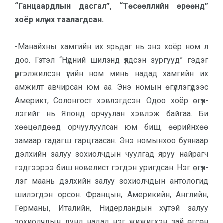
“Ганцаардлын дасгал”, “Тө­сөөл­лийн өрөөнд”
хоёр илүү их таалагдсан.
-Манайхны хамгийн их ярьдаг нь энэ хоёр ном л
доо. Гэтэл “Нүдний шилэнд үлдсэн зургууд” гэдэг
үргэл­жилсэн үгийн ном минь надад хамгийн их
амжилт авчирсан юм аа. Энэ но­мын өгүүллэгүүдээс
Америкт, Солон­гост хэвлэгдсэн. Одоо хоёр өгүүл­
лэгийг нь Японд орчуулан хэв­лэж бай­гаа. Би
хөөцөлдөөд орчуулуул­сан юм биш, өөрийнхөө
замаар гадагш гарц­гаасан. Энэ номынхоо буя­наар
дэл­хийн залуу зохиолчдын чуул­гад яруу най­рагч
гэдгээрээ биш новелист гэг­дэн уригдсан. Нэг өгүүл­
лэг маань дэл­хийн залуу зохиолчдын антологид
шилэг­­дэн орсон. Францын, Амери­кийн, Анг­лийн,
Германы, Италийн, Нидер­лан­­дын хүчтэй залуу
зохиолчдын дунд надад нэг жижигхэн зай өгсөн