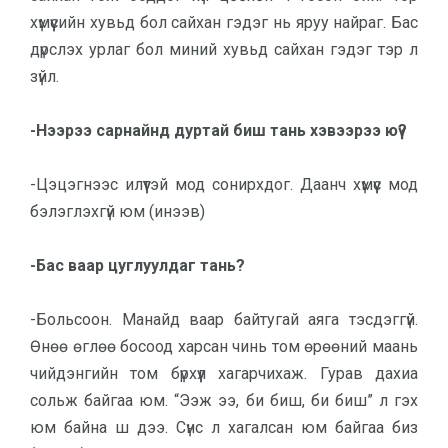
хүмүүсийн хувьд бол сай­хан гэдэг нь яруу найраг. Бас
дүрслэх ур­лаг бол миний хувьд сайхан гэдэг тэр л
зүйл.
-Нээрээ сарнайнд дуртай биш тань хэвээрээ юү?
-Цэцэгнээс илүүтэй мод сонирх­дог. Даанч хүмүүс мод
бэлэглэхгүй юм (инээв)
-Бас ваар цуглуулдаг тань?
-Больсоон. Манайд ваар байтугай аяга тэсдэггүй.
Өнөө өглөө босоод хар­сан чинь том өрөөний маань
чий­дэнгийн том бүрхүүл хагарчихаж. Гурав дахиа
сольж байгаа юм. “Ээж ээ, би биш, би биш” л гэх
юм байна ш дээ. Сүнс л хагалсан юм байгаа биз