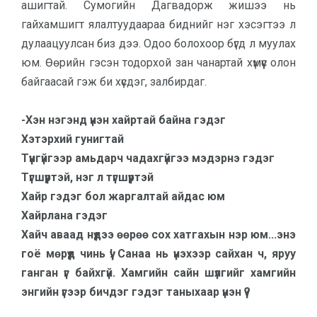
ашигтай. Сумогийн Дагвадорж жишээ нь
гайхамшигт ялал­туудаараа биднийг нэг хэсэгтээ л
дулаацуулсан биз дээ. Одоо боло­хоор бүгд л муулах
юм. Өөрийн гэсэн тодорхой зан чанартай хүмүүс олон
байгаасай гэж би хүсдэг, залбирдаг.
-Хэн нэгэнд үнэн хайртай байна гэдэг
Хэтэр­хий гунигтай
Түүнгүйгээр амьдарч чадах­гүй­гээ мэдэрнэ гэдэг
Түг­шүүртэй, нэг л түгшүүртэй
Хайр гэдэг бол жаргалтай айдас юм
Хайрлана гэдэг
Хайч аваад нүдээ өөрөө сох хатгахын нэр юм...энэ
гоё мө­рүүд чинь үү! Санаа нь үнэхээр сайхан ч, яруу
ганган үг байх­гүй. Хамгийн сайн шүлгийг хам­гийн
энгийн үгээр бичдэг гэдэг таныхаар үнэн үү?