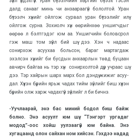
зүйл үлдэх­гүй. Уран бүтээлчийн хөргийг бүтээх гэсэн
далд санааг минь чи анзаараагүй бололтой. Уран
бүтээлч хүнийг ойлгож сурвал уран бүтээлийг илүү
ойлгож сурна. Зохиолч хүн өөрийнхөө уншигчдыг
өөрөө л бэлтгэдэг юм аа. Уншигчийн боловс­рол
гэж маш том зүйл бий шүү дээ. Хэн ч надаас
сонирхож асуухаа боль­сон, бараг мартагдаж
эхэлсэн хүнийг би бусдын анхаарлын төвд бу­цаан
авчирч байгаа нь тэр хүн сонир­холтой дүр учраас шүү
дээ. Тэр хай­рын шарх марх бол дэндүү жижиг асуу­
дал. Хүүхэн бүрийн ярьж чадах тийм зүй­лийг биш хүүхэн
бүрийн олж харж чадах­гүй зүйлийг л би бичнэ.
-Уучлаарай, энэ бас миний бодол биш байж
болно. Энэ асуулт юм шүү. “Тэнгэрт урга­даг
модод”-оос хойш уулзаагүй юм байна. Энэ
хугацаанд олон сайхан ном хийсэн. Гэхдээ надад