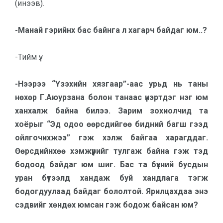
(инээв).
-Манай гэрийнх бас байнга л хагарч байдаг юм..?
-Тийм үү.
-Нээрээ “Үзэхийн хязгаар”-аас урьд нь таны
нөхөр Г.Аюурзана болон танаас үнэртдэг нэг юм
ханхалж байна билээ. Зарим зохиолчид та
хоёрыг “Эд одоо өөрсдийгөө бидний багш гээд
ойлгочихжээ” гэж хэлж байгаа харагддаг.
Өөрсдийнхөө хэм­жүү­рийг тулгаж байна гэж тэд
бодоод байдаг юм шиг. Бас та бүхний бусдын
уран бүтээлд хандаж буй хандлага тэгж
бодогдуулаад байдаг болол­той. Ярилцахдаа энэ
сэдвийг хөн­дөх юмсан гэж бодож байсан юм?