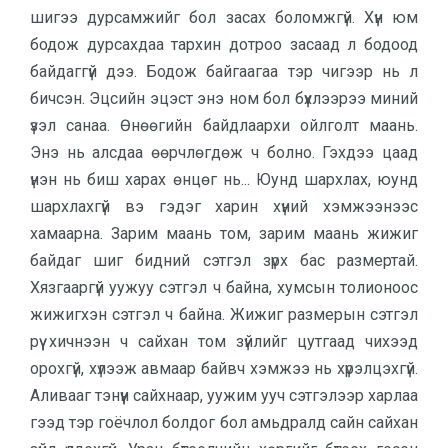
шигээ дурсамжийг бол засах боломжгүй. Хүн юм
бодож дурсахдаа тархин дотроо засаад л бодоод
байдаггүй дээ. Бодож байгаагаа тэр чигээр нь л
бичсэн. Эцсийн эцэст энэ ном бол бүхлээрээ миний
үзэл санаа. Өнөөгийн байдлаархи ойлголт маань.
Энэ нь алсдаа өөрчлөгдөж ч болно. Гэхдээ цаад
үнэн нь биш харах өнцөг нь... Юунд шархлах, юунд
шархлахгүй вэ гэдэг харин хүний хэмжээнээс
хамаарна. Зарим маань том, зарим маань жижиг
байдаг шиг бидний сэтгэл зүрх бас размертай.
Хязгааргүй уужуу сэтгэл ч байна, хумсын толио­ноос
жижигхэн сэтгэл ч байна. Жижиг раз­мерын сэтгэл
рүү хичнээн ч сай­хан том зүйлийг цутгаад чихээд
орох­гүй, хүлээж авмаар байвч хэмжээ нь хү­рэлцэхгүй.
Аливааг тэнүүн сайх­наар, уужим ууч сэтгэ­лээр харлаа
гээд тэр гоёчлол болдог бол амьдралд сайн сайхан