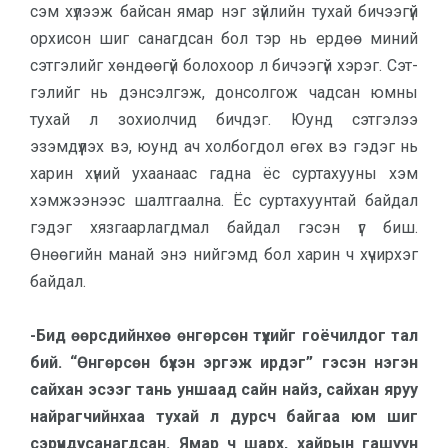
сэм хү­лээж байсан ямар нэг зүйлийн тухай би­чээгүй
орхисон шиг санагдсан бол тэр нь ердөө миний
сэтгэлийг хөн­дөө­гүй болохоор л бичээгүй хэрэг. Сэт­
гэ­лийг нь дэнсэл­гэж, донсолгож чад­сан юмны
тухай л зохиолчид бичдэг. Юунд сэтгэлээ
эзэмдүүлэх вэ, юунд ач холбогдол өгөх вэ гэдэг нь
харин хү­ний ухаанаас гадна ёс суртахууны хэм
хэмжээнээс шалт­гаална. Ёс сур­тахуунтай байдал
гэдэг хязгаар­лагд­мал байдал гэсэн үг биш.
Өнөөгийн ма­най энэ нийгэмд бол харин ч хүчирхэг
байдал.
-Бид өөрсдийнхөө өнгөрсөн түү­хийг гоёчилдог тал
бий. “Өнгөрсөн бүхэн эргэж ирдэг” гэсэн нэгэн
сайхан эсээг тань уншаад сайн найз, сайхан яруу
найрагчийнхаа тухай л дурсч байгаа юм шиг
сэрүүндүү са­нагд­сан. Ямар ч шарх, хайрын га­шуун