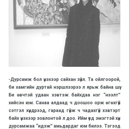
-Дурсамж бол үнэхээр сайхан зүйл. Та ойлгоорой,
би хамгийн дуртай нэршлээрээ л ярьж байна шүү.
Би өвчтэй удаан хэв­тэж байхдаа нэг “нээлт”
хийсэн юм. Санаа алдаад ч доошоо орж өгөхгүй
сэтгэл хүнд­рээд, га­раад гүйж ч чадах­гүй хэвтэрт
байх үнэ­хээр зов­лонтой л доо. Ийм үед эмэгтэй хүн
дурсамжаа “идэж” амьдар­даг юм билээ. Тэ­­гээд