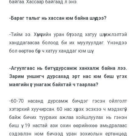
байгаа. Хассаар байгаад л энэ.
-Бараг талыг нь хассан юм байна шүү дээ?
-Тийм ээ. Хүмүүсийн уран бүтээлд хатуу шүүмжлэлтэй
ханддагаасаа болоод би их муулуулдаг. Үнэндээ
бол өөртөө бүр ч хатуу ханддаг юм шүү.
-Агуулгаас нь битүү дурсамж ханхалж байна лээ.
Зарим ун­шигч дурсахад эрт нас юм биш үү гэх
маягийн үг унагаж байхтай ч таарлаа?
-60-70 насанд дурсамж бичдэг гэсэн ойлголт
хэтэрхий хуучирсан. 60 нас хүрэх эсэхээ ч мэдэхгүй
байж би­чих туурвих ажлаа хойшлуулах нь гэ­нэн
биш үү. 19 настай ази охин өөрийн­­хөө амьдралаас
сэдэвлэн ном бичээд уран зохиолын ертөнцөд