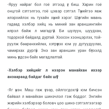
-Яруу найраг бол гоё этгээд үг биш. Харин гоё
онцгой сэтгэлгээ, гоё цэвэр сэтгэл. Түүнийгээ яаж
илэр­хий­лэх нь тухайн хүний хэрэг. Шүлгийн маань
гадаад хэлбэр хийц нь миний зан араншингийн
илрэл байж л магад­гүй. Би шулуун, шуудхан,
тодорхой бай­далд дуртай. Хоосон хээнцэрлэх, той­
руулж бөөрөнхийлөх, хэтрүүлэх юм уу дутуудуулах,
чамирхах дургүй. Энэ зан араншин уран бүтээлд
минь үлдсэн байх магадлалтай.
-Хэлбэр хийцийг л нээрэн манайхан ихээр
анзаараад байдаг байх шүү?
-Яг үнэн. Маш гаж үгээр, ойлгог­дохгүй юм бичсэн
байвал л манайхан шинэчлэл гэж боддог. Энгийн
жирийн хэл­бэрээр боловч цоо шинэ сэтгэл­гээгээр