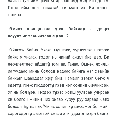
байгаа тул иймэрхүү юм ярь­сан хүнд бид итгэдэггүй.
Гэтэл ийм үзэл санаатай хүн маш их. Би олныг
танина.
-Өмнөх ярилцлагаа үзэж бай­гаад л дээрх
асуултыг тавьчих­лаа л даа...?
-Ойлгож байна. Ухаж, мушгиж, уурлуулж шатааж
байж үг унагах гэдэг нь чиний ажил биз дээ. Би
өөрчлөлтөөс айдаггүй юм аа, Ганаа. Өмнөх ярилц­
лагуудаас минь болоод надаас байнга нэг хэвийн
байхыг шаарддаг хүмүүс бий. Намайг ээмэг бөгж ч
зүүдэггүй, гоёж гооддоггүй гээд нэг сонинд бич­чихсэн.
Уг нь бол үнэн. Гэхдээ түүнээс хойш уулзсан учирсан
хүн болгон миний чих рүү, гар хуруу руу хараад байх
болсон. Бүр нэг ах “Чи их сонин хүн шүү, ээмэг бөгжийг
хэрэгсдэггүй эмэгтэй хүнтэй анх удаа л таарч байна.