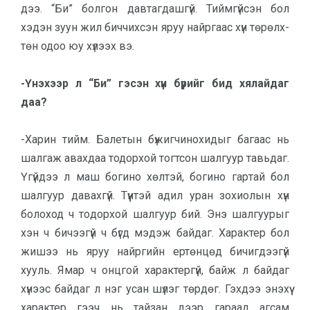
дээ. “Би” болгон давтаг­даш­гүй. Тиймгүйсэн бол
хэдэн зуун жил биччихсэн яруу найргаас хүн төрөлх­
төн одоо юу хүлээх вэ.
-Үнэхээр л “Би” гэсэн хүн бү­рийг бид хялайдаг
даа?
-Харин тийм. Балетын бүжигчинохи­дыг багаас нь
шалгаж авахдаа тодорхой тогтсон шалгуур тавьдаг.
Үгүй­дээ л маш богино хөлтэй, богино гар­тай бол
шалгуур давахгүй. Түүнтэй адил уран зохиолын хүн
болоход ч то­дор­хой шалгуур бий. Энэ шалгуурыг
хэн ч бичээгүй ч бүгд мэдэж байдаг. Харак­тер бол
жишээ нь яруу найргийн ертөнцөд бичигдээгүй
хууль. Ямар ч онцгой характергүй, байж л байдаг
хүнээс байдаг л нэг усан шүлэг төрдөг. Гэхдээ энэхүү
характер гээч нь тайзан дээр гараад агсам