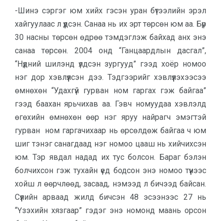
-Шинэ сэргэг юм хийх гэсэн уран бүтээлийн эрэл
хайгуулаас л үүдсэн. Санаа нь их эрт төрсөн юм аа. Бүр
30 насны төрсөн өдрөө тэмдэглэж байхад анх энэ
санаа төрсөн. 2004 онд “Ганцаардлын дасгал”,
“Нүдний шилэнд үлдсэн зургууд” гээд хоёр номоо
нэг дор хэвлүүлсэн дээ. Тэдгээрийг хэв­лүү­лэхээсээ
өмнөхөн “Удахгүй гурван ном гаргах гэж байгаа”
гээд баахан ярьчихав аа. Гэвч номуудаа хэвлэлд
өгөхийн өмнөхөн өөр нэг яруу найрагч эмэгтэй
гурван ном гаргачихаар нь өрсөлдөж байгаа ч юм
шиг тэнэг санагдаад нэг номоо цааш нь хийчихсэн
юм. Тэр явдал надад их тус болсон. Бараг бэлэн
болчихсон гэж тухайн үед бодсон энэ номоо түүнээс
хойш л өөрчлөөд, засаад, нэмээд л бичээд байсан.
Сүүлийн арваад жилд бичсэн 48 эсээнээс 27 нь
“Үзэхийн хязгаар” гэдэг энэ номонд маань орсон