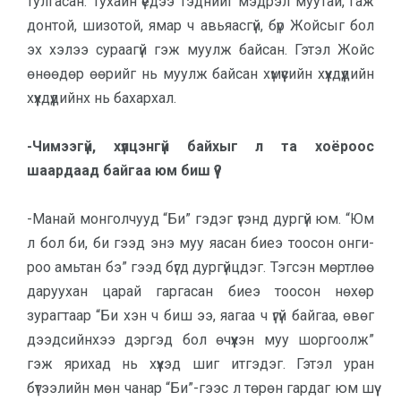
тулгасан. Тухайн үедээ тэднийг мэдрэл муутай, гаж
донтой, шизотой, ямар ч авьяасгүй, бүр Жойсыг бол
эх хэлээ сураагүй гэж муулж байсан. Гэтэл Жойс
өнөөдөр өөрийг нь муулж байсан хүмүүсийн хүүхдүүдийн
хүүхдүү­дийнх нь бахархал.
-Чимээгүй, хүлцэнгүй байхыг л та хоёроос
шаардаад байгаа юм биш үү?
-Манай монголчууд “Би” гэдэг үгэнд дургүй юм. “Юм
л бол би, би гээд энэ муу яасан биеэ тоосон онги­
роо амьтан бэ” гээд бүгд дургүйцдэг. Тэгсэн мөртлөө
даруухан царай гарга­сан биеэ тоосон нөхөр
зурагтаар “Би хэн ч биш ээ, яагаа ч үгүй байгаа, өвөг
дээдсийнхээ дэргэд бол өчүүхэн муу шоргоолж”
гэж ярихад нь хүүхэд шиг итгэдэг. Гэтэл уран
бүтээлийн мөн чанар “Би”-гээс л төрөн гардаг юм шүү