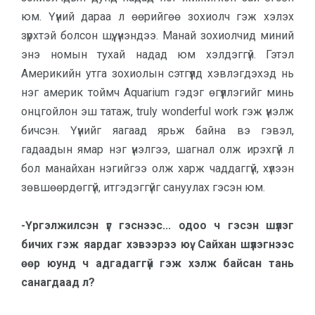
юм. Үүний дараа л өөрийгөө зохиолч гэж хэлэх
зүрхтэй болсон шүү, үнэндээ. Манай зохиолчид миний
энэ номын тухай надад юм хэлдэггүй. Гэтэл
Америкийн утга зохиолын сэтгүүлд хэвлэгдэхэд нь
нэг америк тоймч Aquarium гэдэг өгүүллэгийг минь
онцгойлон эш татаж, truly wonderful work гэж үнэлж
бичсэн. Үүнийг яагаад ярьж байна вэ гэвэл,
гадаадын ямар нэг үнэлгээ, шагнал олж ирэхгүй л
бол манайхан нэгийгээ олж харж чад­даггүй, хүлээн
зөвшөөрдөггүй, итгэ­дэггүйг сануулах гэсэн юм.
-Үргэлжилсэн үг гэснээс... одоо ч гэсэн шүлэг
бичих гэж яардаг хэвээрээ юү. Сайхан шүлэгнээс
өөр юунд ч адгадаггүй гэж хэлж байсан тань
санагдаад л?