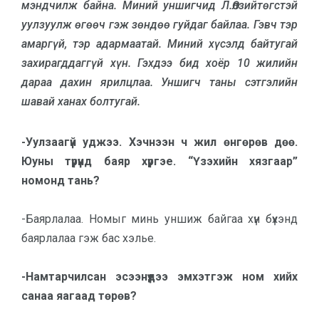
мэндчилж байна. Миний уншигчид Л.Өлзийтөгстэй
уулзуулж өгөөч гэж зөндөө гуйдаг байлаа. Гэвч тэр
амаргүй, тэр адармаатай. Миний хүсэлд байтугай
захирагддаггүй хүн. Гэхдээ бид хоёр 10 жилийн
дараа дахин ярилцлаа. Уншигч таны сэтгэлийн
шавай ханах болтугай.
-Уулзаагүй уджээ. Хэчнээн ч жил өнгөрөв дөө.
Юуны түрүүнд баяр хүргэе. “Үзэхийн хязгаар”
номонд тань?
-Баярлалаа. Номыг минь уншиж байгаа хүн бүхэнд
баярлалаа гэж бас хэлье.
-Намтарчилсан эсээнүүдээ эмхэтгэж ном хийх
санаа яагаад төрөв?