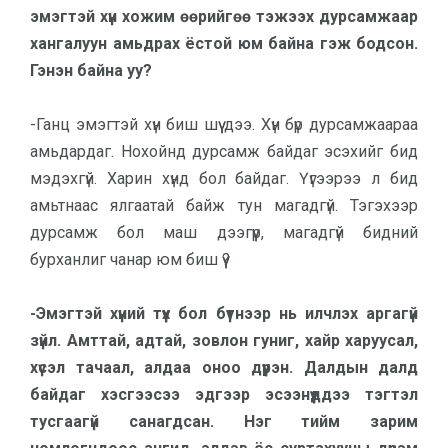
эмэгтэй хүн хожим өөрий­­гөө тэжээх дур­самжаар
хан­га­луун амьдрах ёстой юм бай­на гэж бодсон.
Гэнэн байна уу?
-Ганц эмэгтэй хүн биш шүү дээ. Хүн бүр дурсамжаараа
амьдардаг. Нохойнд дурсамж байдаг эсэхийг бид
мэдэхгүй. Харин хүнд бол байдаг. Үүгээрээ л бид
амьтнаас ялгаатай байж тун магадгүй. Тэгэхээр
дурсамж бол маш дээгүүр, магадгүй бидний
бурханлиг чанар юм биш үү?
-Эмэгтэй хүний түүх бол бүтнээр нь илчлэх аргагүй
зүйл. Амттай, адтай, зовлон гуниг, хайр харуу­сал,
хүсэл тачаал, алдаа оноо дүү­рэн. Далдын далд
байдаг хэс­гээсээ эдгээр эсээнүүддээ тэг­­тэл
тусгаагүй санагдсан. Нэг тийм зарим