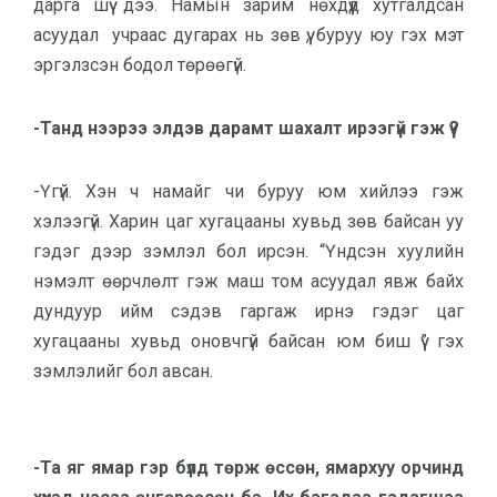
дарга шүү дээ. Намын зарим нөхдүүд хутгалдсан
асуудал учраас дугарах нь зөв үү, буруу юу гэх мэт
эргэлзсэн бодол төрөөгүй.
-Танд нээрээ элдэв дарамт шахалт ирээгүй гэж үү?
-Үгүй. Хэн ч намайг чи буруу юм хийлээ гэж
хэлээгүй. Харин цаг хугацааны хувьд зөв байсан уу
гэдэг дээр зэмлэл бол ирсэн. “Үндсэн хуулийн
нэмэлт өөрчлөлт гэж маш том асуудал явж байх
дундуур ийм сэдэв гаргаж ирнэ гэдэг цаг
хугацааны хувьд оновчгүй байсан юм биш үү” гэх
зэмлэлийг бол авсан.
-Та яг ямар гэр бүлд төрж өссөн, ямархуу орчинд