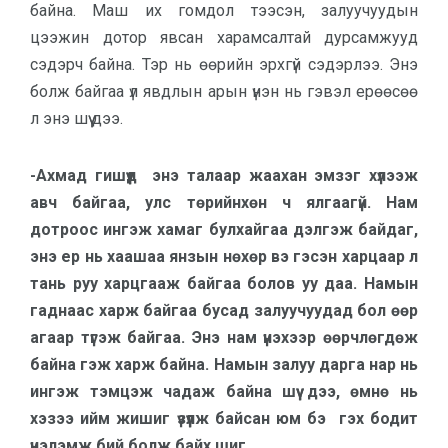
байна. Маш их гомдол тээсэн, залуучуудын
цээжин дотор явсан харамсалтай дурсамжууд
сэдэрч байна. Тэр нь өөрийн эрхгүй сэдэрлээ. Энэ
болж байгаа үл явдлын арын үнэн нь гэвэл ерөөсөө
л энэ шүү дээ.
-Ахмад гишүүд энэ талаар жаахан эмзэг хүлээж
авч байгаа, улс төрийнхөн ч ялгаагүй. Нам
дотроос ингэж хамаг булхайгаа дэлгэж байдаг,
энэ ер нь хаашаа янзын нөхөр вэ гэсэн харцаар л
тань руу харцгааж байгаа болов уу даа. Намын
гаднаас харж байгаа бусад залуучуудад бол өөр
агаар түгэж байгаа. Энэ нам үнэхээр өөрчлөгдөж
байна гэж харж байна. Намын залуу дарга нар нь
ингэж тэмцэж чадаж байна шүү дээ, өмнө нь
хэзээ ийм жишиг үзүүлж байсан юм бэ гэх бодит
үнэлэмж бий болж байх шиг.