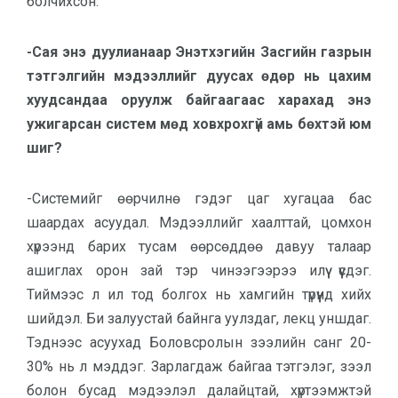
болчихсон.
-Сая энэ дуулианаар Энэтхэгийн Засгийн газрын
тэтгэлгийн мэдээллийг дуусах өдөр нь цахим
хуудсандаа оруулж байгаагаас харахад энэ
ужигарсан систем мөд ховхрохгүй амь бөхтэй юм
шиг?
-Системийг өөрчилнө гэдэг цаг хугацаа бас
шаардах асуудал. Мэдээллийг хаалттай, цомхон
хүрээнд барих тусам өөрсөддөө давуу талаар
ашиглах орон зай тэр чинээгээрээ илүү үүсдэг.
Тиймээс л ил тод болгох нь хамгийн түрүүнд хийх
шийдэл. Би залуустай байнга уулздаг, лекц уншдаг.
Тэднээс асуухад Боловсролын зээлийн санг 20-
30% нь л мэддэг. Зарлагдаж байгаа тэтгэлэг, зээл
болон бусад мэдээлэл далайцтай, хүртээмжтэй