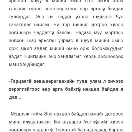
арьстан залуу л миний өмнө орж ажил авна
гэдгийг хүлээн зөвшөөрөхөөс өөр аргагүй байдал
тулгардаг. Энэ нь надад үнхээр шударга бус
санагддаг байлаа. Би тэр бүхнийг дотроо хүлээн
зөвшөөрч чаддаггүй байсан. Надаас муу мөртлөө
зөвхөн шар арьстан учраас л шууд миний өмнө
орж ажил авдаг, миний өмнө орж боломжуудыг
авдаг. Нийгмийн энэ хандлагыг хүлээн зөвшөөрөх
маш хэцүү байдаг.
-Гарцаагүй зөвшөөрөгдөхийн тулд улам л хичээх
хэрэгтэйгээс өөр арга байхгүй нөхцөл байдал л
даа...
-Мэдээж тийм. Энэ нөхцөл байдал намайг дотроос
минь илүү шатаасан. Би шударга бус зүйлийг хүлээн
зөвшөөрч чаддаггүй. Тэрэнтэй барьцалдаад, барьж