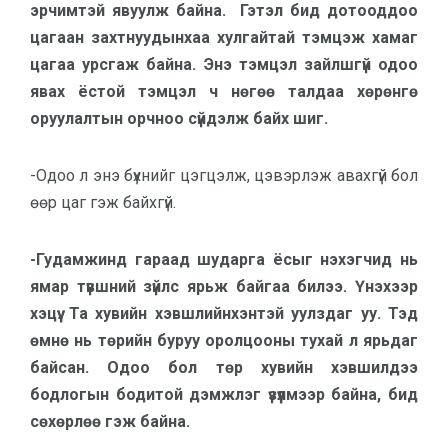
эрчимтэй явуулж байна. Гэтэл бид дотооддоо
цагаан захтнуудынхаа хулгайтай тэмцэж хамаг
цагаа урсгаж байна. Энэ тэмцэл зайлшгүй одоо
явах ёстой тэмцэл ч нөгөө талдаа хөрөнгө
оруулалтын орчноо сүйдэлж байх шиг.
-Одоо л энэ бүхнийг цэгцэлж, цэвэрлэж авахгүй бол
өөр цаг гэж байхгүй.
-Гудамжинд гараад шударга ёсыг нэхэгчид нь
ямар түвшний зүйлс ярьж байгаа билээ. Үнэхээр
хэцүү. Та хувийн хэвшлийнхэнтэй уулздаг уу. Тэд
өмнө нь төрийн буруу оролцооны тухай л ярьдаг
байсан. Одоо бол төр хувийн хэвшилдээ
бодлогын бодитой дэмжлэг үзүүлмээр байна, бид
сөхөрлөө гэж байна.