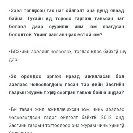
-Зээл тэглүүлсэн гэх нэг ойлголт энэ дунд яваад
байна. Тухайн үед төрөөс гаргаж тавьсан нэг
болзол дээр суурилж ийм юм явагдсан
бололтой. Үүнийг яаж авч үзэх ёстой юм?
-БСЗ-ийн зээлийг чөлөөлөх, тэглэх үндэс байхгүй шүү
дээ.
-Эх орондоо эргэж ирээд ажилласан бол
зээлээс чөлөөлөгдөнө гэсэн тэр үеийн Засгийн
газрын журмыг хүмүүс сөргүүлэн тавьж байна шүү дээ?
-Би таван жил ажиллачихсан юм чинь зээлээс
чөлөөлөгдсөн гэдэг ойлголт байхгүй. 2012 онд
Засгийн газрын тогтоолоор энэ журам чинь хүчингүй