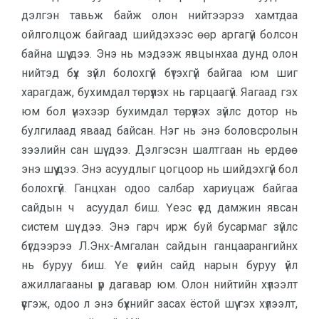
дэлгэн тавьж байж олон нийтээрээ хамтдаа
ойлголцож байгаад шийдэхээс өөр аргагүй болсон
байна шүү дээ. Энэ нь мэдээж явцынхаа дунд олон
нийтэд бүх зүйл болохгүй бүтэхгүй байгаа юм шиг
харагдаж, бухимдал төрүүлэх нь гарцаагүй. Яагаад гэх
юм бол үнэхээр бухимдал төрүүлэх зүйлс дотор нь
булгилаад яваад байсан. Нэг нь энэ боловсролын
зээлийн сан шүү дээ. Дэлгэсэн шалтгаан нь ердөө
энэ шүү дээ. Энэ асуудлыг цогцоор нь шийдэхгүй бол
болохгүй. Ганцхан одоо салбар хариуцаж байгаа
сайдын ч асуудал биш. Үеэс үед дамжин явсан
систем шүү дээ. Энэ гарч ирж буй бусармаг зүйлс
бүгдээрээ Л.Энх-Амгалан сайдын ганцаарангийнх
нь буруу биш. Үе үеийн сайд нарын буруу үйл
ажиллагааны үр дагавар юм. Олон нийтийн хүлээлт
үүсгэж, одоо л энэ бүхнийг засах ёстой шүү гэх хүлээлт,