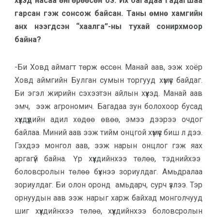
хүүхэд насаа өнгөрөөсөн бэ. Их багадаа гадагшаа
гарсан гэж сонсож байсан. Таны өмнө хамгийн
анх нээгдсэн “хаалга”-ны тухай сонирхмоор
байна?
-Би Ховд аймагт төрж өссөн. Манай аав, ээж хоёр
Ховд аймгийн Булган сумын торгууд хүмүүс байдаг.
Би эгэл жирийн сэхээтэн айлын хүүхэд. Манай аав
эмч, ээж агрономич. Багадаа зун болохоор бусад
хүүхдүүдийн адил хөдөө өвөө, эмээ дээрээ очдог
байлаа. Миний аав ээж тийм онцгой хүмүүс биш л дээ.
Гэхдээ монгол аав, ээж нарын онцлог гэж яах
аргагүй байна. Үр хүүхдийнхээ төлөө, тэднийхээ
боловсролын төлөө бүхнээ зориулдаг. Амьдралаа
зориулдаг. Би олон оронд амьдарч, сурч үзлээ. Тэр
орнуудын аав ээж нарыг харж байхад монголчууд
шиг хүүхдийнхээ төлөө, хүүхдийнхээ боловсролын