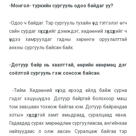
-Монгол- туркийн сургууль одоо байдаг уу?
-Одоо ч байдаг. Тэр сургууль тухайн үед тэтгэлэг өгч
сайн сурдаг хүүхдүүдийг дэмждэг, хөдөөний хүүхдүүдийг ч
үүндээ хамруулдаг гадны хөрөнгө оруулалттай
анхны сургууль байсан байх.
-Дотуур байр нь хаалттай, өөрийн өвөрмөц дэг
соёлтой сургууль гэж сонсож байсан.
-Тийм. Хөдөөний хүүхэд ирээд айлд байж сурна
гэдэг хэцүү шүү дээ. Дотуур байртай болохоор маш
том завшаан тохиож байгаа юм. Дотуур байрандаа
хотын хүүхдүүдтэй хамт амьдраад, суралцаад явна.
Гадаадад сурах мөрөөдлөө сургуулиасаа, ангийнхаа
найзуудаас л олж авсан. Суралцаж байгаа тэр