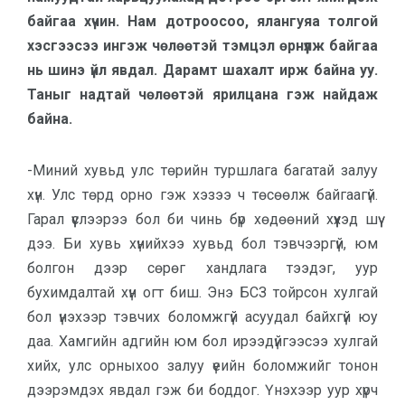
байгаа хүчин. Нам дотроосоо, ялангуяа толгой
хэсгээсээ ингэж чөлөөтэй тэмцэл өрнүүлж байгаа
нь шинэ үйл явдал. Дарамт шахалт ирж байна уу.
Таныг надтай чөлөөтэй ярилцана гэж найдаж
байна.
-Миний хувьд улс төрийн туршлага багатай залуу
хүн. Улс төрд орно гэж хэзээ ч төсөөлж байгаагүй.
Гарал үүслээрээ бол би чинь бүр хөдөөний хүүхэд шүү
дээ. Би хувь хүнийхээ хувьд бол тэвчээргүй, юм
болгон дээр сөрөг хандлага тээдэг, уур
бухимдалтай хүн огт биш. Энэ БСЗ тойрсон хулгай
бол үнэхээр тэвчих боломжгүй асуудал байхгүй юу
даа. Хамгийн адгийн юм бол ирээдүйгээсээ хулгай
хийх, улс орныхоо залуу үеийн боломжийг тонон
дээрэмдэх явдал гэж би боддог. Үнэхээр уур хүрч