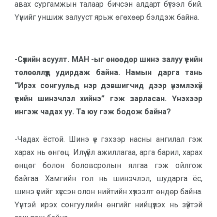
авах сургамжын талаар бичсэн алдарт бүтээл бий.
Үүнийг уншиж залууст ярьж өгөхөөр бэлдэж байна.
-Сүүлийн асуулт. МАН -ыг өнөөдөр шинэ залуу үеийн
төлөөллүүд удирдаж байна. Намын дарга тань
“Ирэх сонгуульд нэр дэвшигчид дээр үнэмлэхүй
үеийн шинэчлэл хийнэ” гэж зарласан. Үнэхээр
ингэж чадах уу. Та юу гэж бодож байна?
-Чадах ёстой. Шинэ үе гэхээр насны ангилал гэж
харах нь өнгөц. Илүү үйл ажиллагаа, арга барил, харах
өнцөг болон боловсролын ялгаа гэж ойлгож
байгаа. Хамгийн гол нь шинэчлэл, шударга ёс,
шинэ үеийг хүссэн олон нийтийн хүлээлт өндөр байна.
Үүнтэй ирэх сонгуулийн өнгийг нийцүүлэх нь зүйтэй