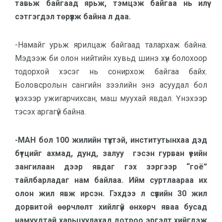
тавьж байгаад ярьж, тэмцэж байгаа нь илүү
сэтгэгдэл төрүүлж байна л даа.
-Намайг урьж ярилцаж байгаад талархаж байна.
Мэдээж би олон нийтийн хувьд шинэ хүн болохоор
тодорхой хэсэг нь сонирхож байгаа байх.
Боловсролын сангийн зээлийн энэ асуудал бол
үнэхээр ужигарчихсан, маш муухай явдал. Үнэхээр
тэсэх аргагүй байна.
-МАН бол 100 жилийн түүхтэй, институтынхаа дэд
бүтцийг ахмад, дунд, залуу гэсэн гурван үеийн
зангилаан дээр явдаг гэх зэргээр “гоё”
тайлбарладаг нам байлаа. Ийм суртлаараа их
олон жил явж ирсэн. Гэхдээ л сүүлийн 30 жил
дорвитой өөрчлөлт хийлгүй өнхөрч яваа бусад
намуудтай харьцуулахад дотроо эргэлт хийгдэж