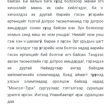
байсан. Би айлын бага хүүхэд болохоор манай эгч
хичээлийг маань их сайн хийлгэдэг, би ч
хичээлдээ их дуртай. Өөрийн гэсэн үлгэрийн
ертөнцийг толгой дотроо төсөөлчихөөд тэр дотроо
амьдардаг сонин хүүхэд байсан юм. Зун болохоор
номын санд маш их ном уншдаг. Намайг ном унш
гэж хэн ч шахаагүй. Өөрөө л хүссэн. Эрт урьдын цагт
гэж эхэлдэг тэр үлгэрийн ном болгон надад өөрийн
гэсэн ертөнцийг бий болгож өгч байсан. Тэндээс
авсан төсөөллийн гэр дотроо амьдардаг, тэрэндээ
их дуртай. Наймдугаар ангид байхдаа
математикийн олимпиадад Ховд аймагт түрүүлээд
улсын олимпиадад оролцож байхад надад
“Монгол–Турк” сургуулиас тэтгэлгээр суралцах
урилга ирсэн. Ингээд Улаанбаатарт ирж суралцсан
даа.