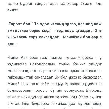
төлөө бүгдийг хийдэг эцэг эх ховор байдаг юм
билээ.
-Европт бол “ Та одоо насанд хүрлээ, цаашид яаж
амьдрахаа өөрөө мэд” гээд явуулцгаадаг. Энэ
нь жаахан сэрүүн санагддаг. Манайхан бол өөр л
дөө...
-Тийм. Ази соёл гэж нийтэд нь хэлж болох ч үр
хүүхдийнхээ боловсролын төлөө бүхнийг хийдэг
монгол аав, ээж нарын чин хүсэл эрмэлзэл үнэхээр
гайхамшигтай санагддаг. Би бол үнэхээр бахархдаг.
Миний аав, ээж тийм л хүмүүс. Ерөөсөө хүүхдийнхээ
боловсролын төлөө л бүхнийг зориулсан. Би Ховд
аймагт наймдугаар ангиа төгссөн юм. Хоёр ах, нэг
эгчтэй. Бид бүгдээрээ л хичээлдээ мундаг хүүхдүүд