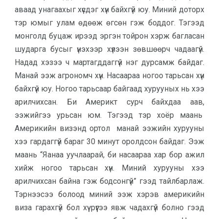
аваад унагаахыг хүсдэг хүн байхгүй юу. Миний доторх
тэр юмыг улам өдөөж өгсөн гэж боддог. Тэгээд
монголд буцаж ирээд эргэн тойрон хэрж багласан
шударга бусыг үнэхээр хүлээн зөвшөөрч чадаагүй.
Надад хэзээ ч мартагддаггүй нэг дурсамж байдаг.
Манай ээж агрономч хүн. Насаараа ногоо тарьсан хүн
байхгүй юу. Ногоо тарьсаар байгаад хурууных нь хээ
арилчихсан. Би Америкт сурч байхдаа аав,
ээжийгээ урьсан юм. Тэгээд тэр хоёр маань
Америкийн визэнд ортол манай ээжийн хурууны
хээ гардаггүй бараг 30 минут оролдсон байдаг. Ээж
маань “Яанаа уучлаарай, би насаараа хар бор ажил
хийж ногоо тарьсан хүн. Миний хурууны хээ
арилчихсан байна гэж бодсонгүй” гээд тайлбарлаж.
Тэрнээсээ болоод миний ээж хэрэв америкийн
виза гарахгүй бол хүү рүүгээ явж чадахгүй болно гээд