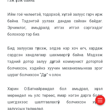
гэж үзэж байна.
Ийм гоё чөлөөтэй, тодорхой, хүчтэй залуус гарч ирж
байна. Тэдэнтэй уулзах дандаа сайхан байдаг.
Эрчимлэг, амьдралд итгэх итгэл сэргээдэг
болохоор тэр биз.
Бид залуусаа түлхэж, элдэв нэр хоч өгч, хардаж
сэрдсэн хандлагаар шахмааргүй байна. Мэдээж
тэдний дотор залуу дүртэй коммунист дотортой
болчихсон, хэдийнэ хуучин механизмынхаа эрэг
шураг болчихсон “Дүр” ч олон.
Харин О.Батнайрамдал бол амьдрал, хүсэл
мөрөөдөл нь улс төрөөс, ямар нэгэн дарга болж
шигдэхээс шалтгаалахгүй болчихсон хүчтэй
залуусын төлөөлөл.