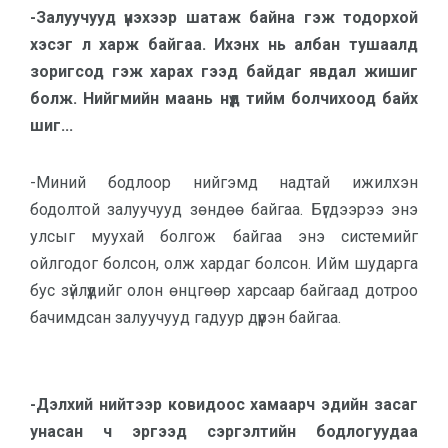
-Залуучууд үнэхээр шатаж байна гэж тодорхой
хэсэг л харж байгаа. Ихэнх нь албан тушаалд
зоригсод гэж харах гээд байдаг явдал жишиг
болж. Нийгмийн маань нүд тийм болчихоод байх
шиг...
-Миний бодлоор нийгэмд надтай ижилхэн
бодолтой залуучууд зөндөө байгаа. Бүгдээрээ энэ
улсыг муухай болгож байгаа энэ системийг
ойлгодог болсон, олж хардаг болсон. Ийм шударга
бус зүйлүүдийг олон өнцгөөр харсаар байгаад дотроо
бачимдсан залуучууд гадуур дүүрэн байгаа.
-Дэлхий нийтээр ковидоос хамаарч эдийн засаг
унасан ч эргээд сэргэлтийн бодлогуудаа