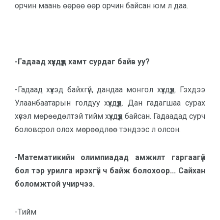
орчин маань өөрөө өөр орчин байсан юм л даа.
-Гадаад хүүхдүүд хамт сурдаг байв уу?
-Гадаад хүүхэд байхгүй, дандаа монгол хүүхдүүд. Гэхдээ
Улаанбаатарын голдуу хүүхдүүд. Дан гадагшаа сурах
хүсэл мөрөөдөлтэй тийм хүүхдүүд байсан. Гадаадад сурч
боловсрол олох мөрөөдлөө тэндээс л олсон.
-Математикийн олимпиадад амжилт гаргаагүй
бол тэр урилга ирэхгүй ч байж болохоор... Сайхан
боломжтой учирчээ.
-Тийм