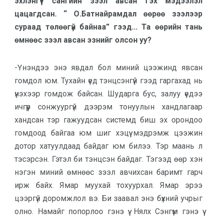
эхлэнгүүт сангийн зээл авсан гэх мэдээлэл
цацагдсан. “ О.Батнайрамдал өөрөө зээлээр
сураад төлөөгүй байнаа” гээд... Та өөрийн тань
өмнөөс зээл авсан эзнийг олсон уу?
-Үнэндээ энэ явдал бол миний цээжинд явсан
гомдол юм. Тухайн үед тэнцсэнгүй гээд гаргахад нь
үнэхээр гомдож байсан. Шударга бус, залуу үедээ
ичгүүр сонжуургүй дээрэм тонуулын хандлагаар
хандсан тэр гажуудсан системд биш эх орондоо
гомдоод байгаа юм шиг хэцүү мэдрэмж цээжин
дотор хатуулдаад байдаг юм билээ. Тэр маань л
тэсэрсэн. Гэтэл би тэнцсэн байдаг. Тэгээд өөр хэн
нэгэн миний өмнөөс зээл авчихсан баримт гарч
ирж байх. Ямар муухай тохуурхал. Ямар эрээ
цээргүй доромжлол вэ. Би заавал энэ бүхний учрыг
олно. Намайг попорлоо гэнэ үү. Нялх Сэнгүм гэнэ үү