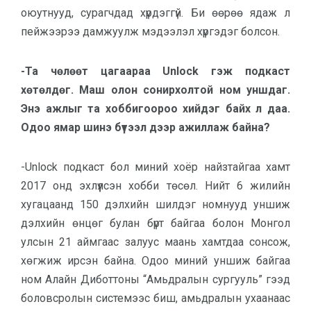
оюутнууд, сурагчдад хүрдэггүй. Би өөрөө ядаж л
пейжээрээ дамжуулж мэдээлэл хүргэдэг болсон.
-Та чөлөөт цагаараа Unlock гэж подкаст
хөтөлдөг. Маш олон сонирхолтой ном уншдаг.
Энэ ажлыг та хоббигоороо хийдэг байх л даа.
Одоо ямар шинэ бүтээл дээр ажиллаж байна?
-Unlock подкаст бол миний хоёр найзтайгаа хамт
2017 онд эхлүүлсэн хобби төсөл. Нийт 6 жилийн
хугацаанд 150 дэлхийн шилдэг номнууд уншиж
дэлхийн өнцөг булан бүрт байгаа болон Монгол
улсын 21 аймгаас залуус маань хамтдаа сонсож,
хөгжиж ирсэн байна. Одоо миний уншиж байгаа
ном Алайн Диботтоны “Амьдралын сургууль” гээд
боловсролын системээс биш, амьдралын ухаанаас