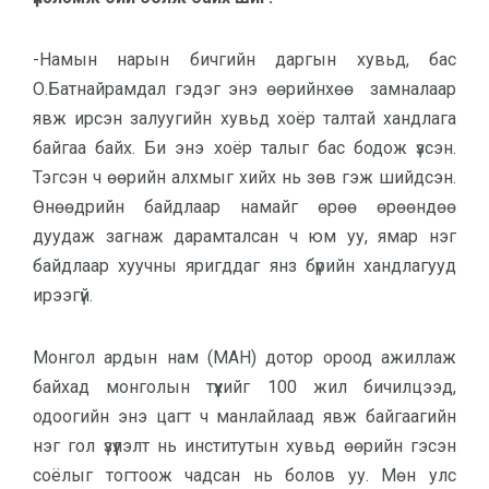
-Намын нарын бичгийн даргын хувьд, бас
О.Батнайрамдал гэдэг энэ өөрийнхөө замналаар
явж ирсэн залуугийн хувьд хоёр талтай хандлага
байгаа байх. Би энэ хоёр талыг бас бодож үзсэн.
Тэгсэн ч өөрийн алхмыг хийх нь зөв гэж шийдсэн.
Өнөөдрийн байдлаар намайг өрөө өрөөндөө
дуудаж загнаж дарамталсан ч юм уу, ямар нэг
байдлаар хуучны яригддаг янз бүрийн хандлагууд
ирээгүй.
Монгол ардын нам (МАН) дотор ороод ажиллаж
байхад монголын түүхийг 100 жил бичилцээд,
одоогийн энэ цагт ч манлайлаад явж байгаагийн
нэг гол үзүүлэлт нь институтын хувьд өөрийн гэсэн
соёлыг тогтоож чадсан нь болов уу. Мөн улс