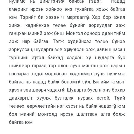
нулимс нь цийлгэнэж байсан гэдэг. Надад
америкт ирсэн хойноо энэ тухайгаа ярьж байгаа
юм. Тэрийг би хэзээ ч мартдаггүй. Хар бор ажил
хийж, хүүхдийнхээ төлөө бүхнийг зориулдаг ээж
ганцхан миний ээж биш. Монгол орноор дүүрэн тийм
ээж нар байгаа. Тэгж хүүхдийнхээ төлөө бүхнээ
зориулсан, шударга зөв хүмүүжүүлсэн ээж, аавын насан
туршийн зүтгэл байхад хэдхэн хүн шударга бус
шийдвэр гараад тэр олон зуун мянган ээж нарын
насаараа хөдөлмөрлөсөн, хөдөлмөр рүү нь нулимж
байгаа нь надад байж боломгүй зүйл. Би ийм юмыг
хүлээн зөвшөөрч чадахгүй. Шударга бусын энэ бохир
давхаргыг хуулж булгалж нураах ёстой. Түүний
төлөөх өөрчлөлтийн нэг хэсэг нь байж чадахгүй юм
бол миний монголд ирсэн шалтгаан алга болж
байгаа юм.