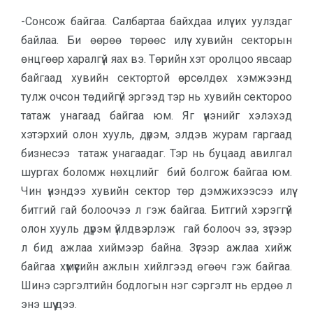
-Сонсож байгаа. Салбартаа байхдаа илүү их уулздаг
байлаа. Би өөрөө төрөөс илүү хувийн секторын
өнцгөөр харалгүй яах вэ. Төрийн хэт оролцоо явсаар
байгаад хувийн сектортой өрсөлдөх хэмжээнд
тулж очсон төдийгүй эргээд тэр нь хувийн сектороо
татаж унагаад байгаа юм. Яг үнэнийг хэлэхэд
хэтэрхий олон хууль, дүрэм, элдэв журам гаргаад
бизнесээ татаж унагаадаг. Тэр нь буцаад авилгал
шургах боломж нөхцлийг бий болгож байгаа юм.
Чин үнэндээ хувийн сектор төр дэмжихээсээ илүү
битгий гай болоочээ л гэж байгаа. Битгий хэрэггүй
олон хууль дүрэм үйлдвэрлэж гай болооч ээ, зүгээр
л бид ажлаа хиймээр байна. Зүгээр ажлаа хийж
байгаа хүмүүсийн ажлын хийлгээд өгөөч гэж байгаа.
Шинэ сэргэлтийн бодлогын нэг сэргэлт нь ердөө л
энэ шүү дээ.