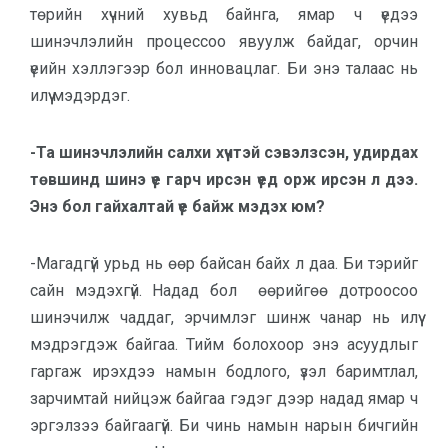
төрийн хүчний хувьд байнга, ямар ч үедээ
шинэчлэлийн процессоо явуулж байдаг, орчин
үеийн хэллэгээр бол инновацлаг. Би энэ талаас нь
илүү мэдэрдэг.
-Та шинэчлэлийн салхи хүчтэй сэвэлзсэн, удирдах
төвшинд шинэ үе гарч ирсэн үед орж ирсэн л дээ.
Энэ бол гайхалтай үе байж мэдэх юм?
-Магадгүй урьд нь өөр байсан байх л даа. Би тэрийг
сайн мэдэхгүй. Надад бол өөрийгөө дотроосоо
шинэчилж чаддаг, эрчимлэг шинж чанар нь илүү
мэдрэгдэж байгаа. Тийм болохоор энэ асуудлыг
гаргаж ирэхдээ намын бодлого, үзэл баримтлал,
зарчимтай нийцэж байгаа гэдэг дээр надад ямар ч
эргэлзээ байгаагүй. Би чинь намын нарын бичгийн