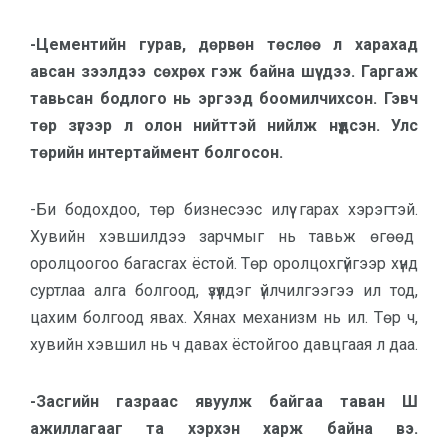
-Цементийн гурав, дөрвөн төслөө л харахад
авсан зээлдээ сөхрөх гэж байна шүү дээ. Гаргаж
тавьсан бодлого нь эргээд боомилчихсон. Гэвч
төр зүгээр л олон нийттэй нийлж нүдсэн. Улс
төрийн интертаймент болгосон.
-Би бодохдоо, төр бизнесээс илүү гарах хэрэгтэй.
Хувийн хэвшилдээ зарчмыг нь тавьж өгөөд
оролцоогоо багасгах ёстой. Төр оролцохгүйгээр хүнд
суртлаа алга болгоод, үзүүлдэг үйлчилгээгээ ил тод,
цахим болгоод явах. Хянах механизм нь ил. Төр ч,
хувийн хэвшил нь ч давах ёстойгоо давцгаая л даа.
-Засгийн газраас явуулж байгаа таван Ш
ажиллагааг та хэрхэн харж байна вэ.