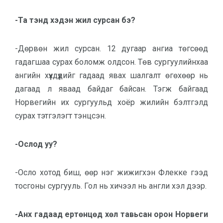
-Та тэнд хэдэн жил сурсан бэ?
-Дөрвөн жил сурсан. 12 дугаар ангиа төгсөөд
гадагшаа сурах боломж олдсон. Төв сургуулийнхаа
ангийн хүүхдүүдийг гадаад явах шалгалт өгөхөөр нь
дагаад л яваад байдаг байсан. Тэгж байгаад
Норвегийн их сургуульд хоёр жилийн бэлтгэлд
сурах тэтгэлэгт тэнцсэн.
-Ослод уу?
-Осло хотод биш, өөр нэг жижигхэн Флекке гээд
тосгоны сургууль. Гол нь хичээл нь англи хэл дээр.
-Анх гадаад ертөнцөд хөл тавьсан орон Норвеги