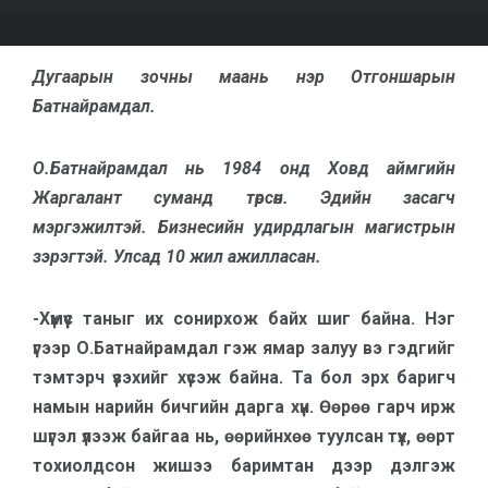
Дугаарын зочны маань нэр Отгоншарын
Батнайрамдал.
О.Батнайрамдал нь 1984 онд Ховд аймгийн
Жаргалант суманд төрсөн. Эдийн засагч
мэргэжилтэй. Бизнесийн удирдлагын магистрын
зэрэгтэй. Улсад 10 жил ажилласан.
-Хүмүүс таныг их сонирхож байх шиг байна. Нэг
үгээр О.Батнайрамдал гэж ямар залуу вэ гэдгийг
тэмтэрч үзэхийг хүсэж байна. Та бол эрх баригч
намын нарийн бичгийн дарга хүн. Өөрөө гарч ирж
шүгэл үлээж байгаа нь, өөрийнхөө туулсан түүх, өөрт
тохиолдсон жишээ баримтан дээр дэлгэж