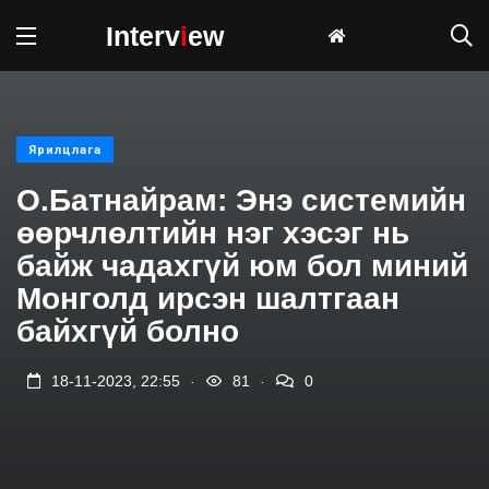
Interv
i
ew
Ярилцлага
О.Батнайрам: Энэ системийн
өөрчлөлтийн нэг хэсэг нь
байж чадахгүй юм бол миний
Монголд ирсэн шалтгаан
байхгүй болно
.
.
18-11-2023, 22:55
81
0