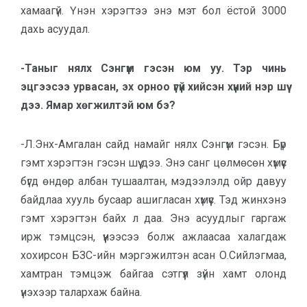
хамаагүй. Үнэн хэрэгтээ энэ мэт бол ёстой 3000
дахь асуудал.
-Таныг нялх Сэнгүм гэсэн юм уу. Тэр чинь
эцгээсээ урвасан, эх орноо үгүй хийсэн хүний нэр шүү
дээ. Ямар хөгжилтэй юм бэ?
-Л.Энх-Амгалан сайд намайг нялх Сэнгүм гэсэн. Бүр
гэмт хэрэгтэн гэсэн шүү дээ. Энэ санг цөлмөсөн хүмүүс
бүгд өндөр албан тушаалтан, мэдээлэлд ойр давуу
байдлаа хууль бусаар ашигласан хүмүүс. Тэд жинхэнэ
гэмт хэрэгтэн байх л даа. Энэ асуудлыг гаргаж
ирж тэмцсэн, үүнээсээ болж ажлаасаа халагдаж
хохирсон БЗС-ийн мэргэжилтэн асан О.Сийлэгмаа,
хамтран тэмцэж байгаа сэтгүүл зүйн хамт олонд
үнэхээр талархаж байна.