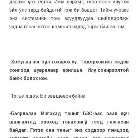
дарамт үүсэх ёстой. Ийм дарамт, хүлээлтээс илүү том
зүйл улс төрд байдаггүй гэж би боддог. Тийм учраас
энэ системийн том асуудлуудаа шийдвэрлэж
чадна гэсэн итгэл үнэмшил надад төрж байгаа юм.
-Хоёулаа нэг зүйл тохирох уу. Тодорхой нэг сэдэв
сонгоод цувралаар ярилцья. Илүү сонирхолтой
байж болох юм.
-Тэгье л дээ. Би зөвшөөрч байна.
-Баярлалаа. Ингэхэд таныг БЗС-аас зээл хүсч
шалгалтад ороход тэнцсэнгүй гээд гаргасан
байдаг. Гэтэл сая таныг энэ сэдвээр тэмцээд