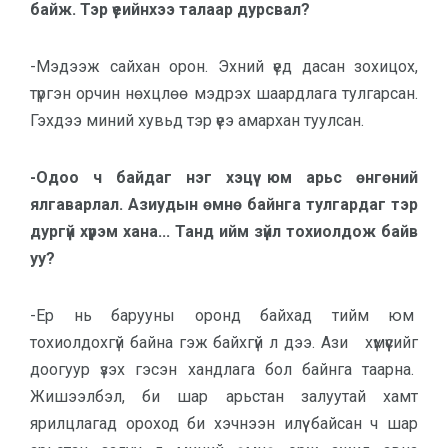
байж. Тэр үеийнхээ талаар дурсвал?
-Мэдээж сайхан орон. Эхний үед дасан зохицох,
түргэн орчин нөхцлөө мэдрэх шаардлага тулгарсан.
Гэхдээ миний хувьд тэр үеэ амархан туулсан.
-Одоо ч байдаг нэг хэцүү юм арьс өнгөний
ялгаварлал. Азиудын өмнө байнга тулгардаг тэр
дургүй хүрэм хана... Танд ийм зүйл тохиолдож байв
уу?
-Ер нь барууны оронд байхад тийм юм
тохиолдохгүй байна гэж байхгүй л дээ. Ази хүмүүсийг
доогуур үзэх гэсэн хандлага бол байнга таарна.
Жишээлбэл, би шар арьстан залуутай хамт
ярилцлагад ороход би хэчнээн илүү байсан ч шар