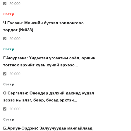
20.000
Сэтгүүл
Ч.Галсан: Мөнхийн бүтээл зовлонгоос
төрдөг (№033)...
20.000
Сэтгүүл
Г.Аюурзана: Үндэстэн угсаатны соёл, оршин
тогтнох эрхийг хувь хүний эрхээс...
20.000
Сэтгүүл
О.Сэргэлэн: Өнөөдөр дэлхий дахинд үүдэл
эсээс нь элэг, бөөр, бусад эрхтэн...
20.000
Сэтгүүл
Б.Ариун-Эрдэнэ: Залуучуудаа манлайлаад