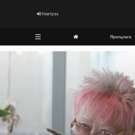
Нэвтрэх
Ярилцлага