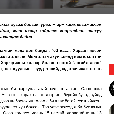
хыг хүсэж байсан, үргэлж эрж хайж явсан зочин
йлж, маш ихээр хайрлаж хөөрөлдсөн энэхүү
уваалцаж байна.
иантай мэдэгдэл байдаг. “60 нас… Хараал идсэн
эж та хэлсэн. Монголын ахуй соёлд ийм нээлттэй
 Хар ярианы хэлээр бол энэ ёстой “ангайлгасан”
йг, нэг хуудсыг шууд л шийдээд хаачихаж ер нь
насыг би хариуцлагатай хүлээж авсан. Олон жил
 Ач зээгээ харах насан дээр янз бүрийн бусад зүйлд
 дээр нь босгохын төлөө л би явах ёстой гэж шийдсэн.
үүлж, эх хүн болсон. Тэр үеэс эхлээд л би бүх юмыг
. Одоо том зээ маань 15 настай, дараагийнх нь 13