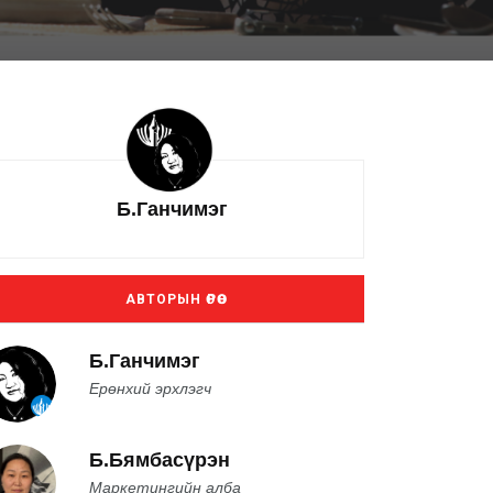
Б.Ганчимэг
АВТОРЫН ӨРӨӨ
Б.Ганчимэг
Ерөнхий эрхлэгч
Б.Бямбасүрэн
Маркетингийн алба