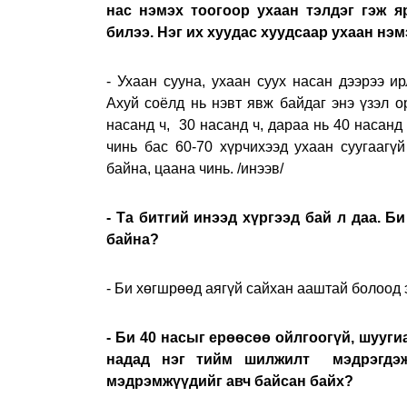
нас нэмэх тоогоор ухаан тэлдэг гэж я
билээ. Нэг их хуудас хуудсаар ухаан нэ
- Ухаан сууна, ухаан суух насан дээрээ ир
Ахуй соёлд нь нэвт явж байдаг энэ үзэл о
насанд ч, 30 насанд ч, дараа нь 40 насанд 
чинь бас 60-70 хүрчихээд ухаан суугаагү
байна, цаана чинь. /инээв/
- Та битгий инээд хүргээд бай л даа. Б
байна?
- Би хөгшрөөд аягүй сайхан ааштай болоод 
- Би 40 насыг ерөөсөө ойлгоогүй, шууги
надад нэг тийм шилжилт мэдрэгдэж
мэдрэмжүүдийг авч байсан байх?