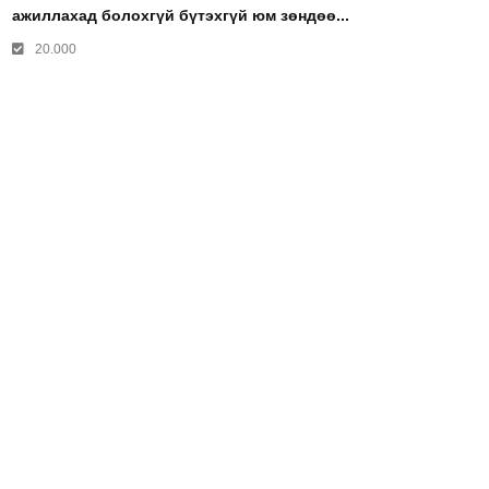
ажиллахад болохгүй бүтэхгүй юм зөндөө...
20.000