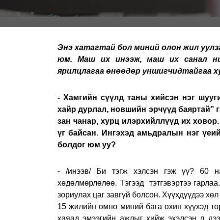
Энэ хатагтай бол миний олон жил уулза
юм. Маш их инээж, маш их санал ни
ярилцлагаа өнөөдөр уншигчидтайгаа х
- Хамгийн сүүлд таны хийсэн нэг шууг
хайр дурлал, новшийн эрчүүд баяртай” г
зан чанар, хурц илэрхийллүүд их ховор.
үг байсан. Ингэхэд амьдралын нэг үеи
болдог юм уу?
- /инээв/ Би тэгж хэлсэн гэж үү? 60 
хөдөлмөрлөлөө. Тэгээд тэтгэвэртээ гарлаа.
зориулах цаг завгүй болсон. Хүүхдүүдээ хөл
15 жилийн өмнө миний бага охин хүүхэд төр
хаяад эмээгийн ажлыг хийж эхэлсэн л дээ