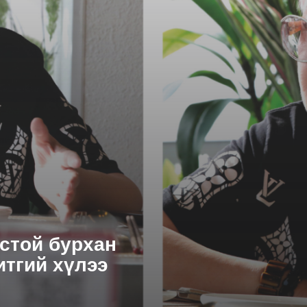
стой бурхан
итгий хүлээ