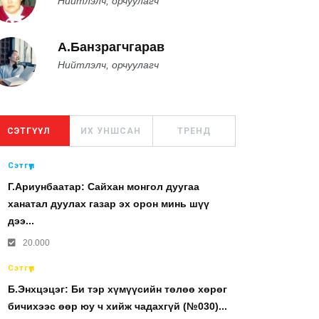
Нийтлэлч, орчуулагч
А.Банзрагчгарав
Нийтлэлч, орчуулагч
СЭТГҮҮЛ
ИХ УНШСАН
ТРЕНД
Сэтгүүл
Г.Ариунбаатар: Сайхан монгол дуугаа
ханатал дуулах газар эх орон минь шүү
дээ...
20.000
Сэтгүүл
Б.Энхцэцэг: Би тэр хүмүүсийн төлөө хөрөг
бичихээс өөр юу ч хийж чадахгүй (№030)...