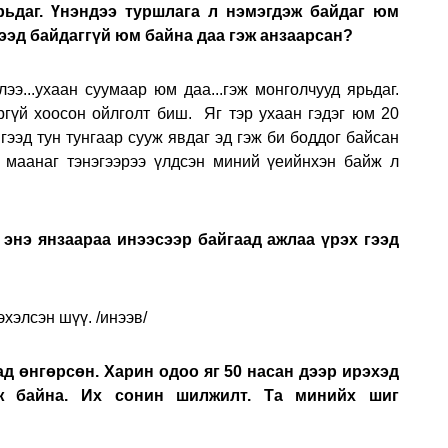
рьдаг. Үнэндээ туршлага л нэмэгдэж байдаг юм
мээд байдаггүй юм байна даа гэж анзаарсан?
лээ...ухаан суумаар юм даа...гэж монголчууд ярьдаг.
ргүй хоосон ойлголт биш. Яг тэр ухаан гэдэг юм 20
гээд тун тунгаар сууж явдаг эд гэж би боддог байсан
й маанаг тэнэгээрээ үлдсэн миний үеийнхэн байж л
и энэ янзаараа инээсээр байгаад ажлаа үрэх гээд
эхэлсэн шүү. /инээв/
ад өнгөрсөн. Харин одоо яг 50 насан дээр ирэхэд
 байна. Их сонин шилжилт. Та минийх шиг