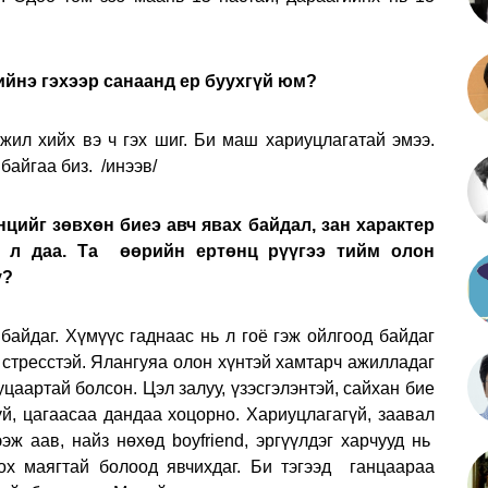
хийнэ гэхээр санаанд ер буухгүй юм?
ажил хийх вэ ч гэх шиг. Би маш хариуцлагатай эмээ.
 байгаа биз. /инээв/
нцийг зөвхөн биеэ авч явах байдал, зан характер
 л даа. Та өөрийн ертөнц рүүгээ тийм олон
у?
байдаг. Хүмүүс гаднаас нь л гоё гэж ойлгоод байдаг
 стресстэй. Ялангуяа олон хүнтэй хамтарч ажилладаг
цаартай болсон. Цэл залуу, үзэсгэлэнтэй, сайхан бие
үй, цагаасаа дандаа хоцорно. Хариуцлагагүй, заавал
ж аав, найз нөхөд boyfriend, эргүүлдэг харчууд нь
оох маягтай болоод явчихдаг. Би тэгээд ганцаараа