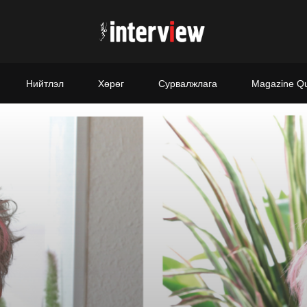
Нийтлэл
Хөрөг
Сурвалжлага
Magazine Q