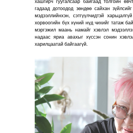
хашгирч гуугалсаар байгаад толгойн өвч
гадаад дотоодод зөндөө сайхан зүйлсий
мэдээллийнхэн, сэтгүүлчидтэй харьцалг
хорвоогийн бүх хүний нүд чихийг татаж бай
мэргэжил маань намайг хэвлэл мэдээллээ
надаас яриа авахыг хүссэн сонин хэвлэ
харилцаатай байгаагүй.