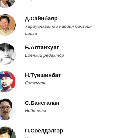
Д.Сайнбаяр
Хариуцлагатай нарийн бичгийн
дарга
Б.Алтанхуяг
Ерөнхий редактор
Н.Түвшинбат
Сэтгүүлч
С.Баясгалан
Нийтлэлч
П.Соёлдэлгэр