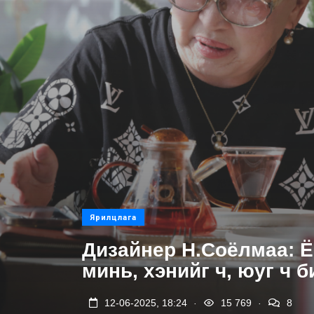
Ярилцлага
Дизайнер Н.Соёлмаа: Ё
минь, хэнийг ч, юуг ч б
.
.
12-06-2025, 18:24
15 769
8