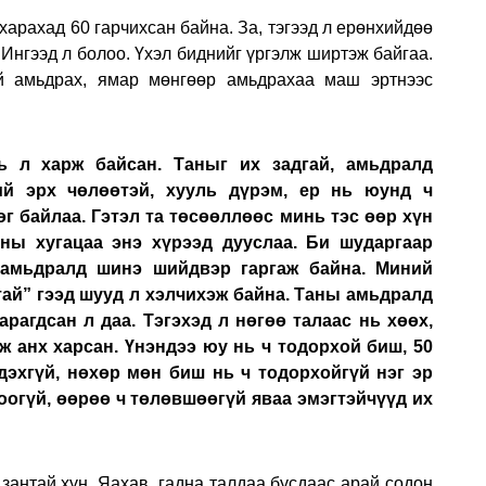
 харахад 60 гарчихсан байна. За, тэгээд л ерөнхийдөө
 Ингээд л болоо. Үхэл биднийг үргэлж ширтэж байгаа.
й амьдрах, ямар мөнгөөр амьдрахаа маш эртнээс
нь л харж байсан. Таныг их задгай, амьдралд
хий эрх чөлөөтэй, хууль дүрэм, ер нь юунд ч
өг байлаа. Гэтэл та төсөөллөөс минь тэс өөр хүн
ны хугацаа энэ хүрээд дууслаа. Би шударгаар
амьдралд шинэ шийдвэр гаргаж байна. Миний
ай” гээд шууд л хэлчихэж байна. Таны амьдралд
рагдсан л даа. Тэгэхэд л нөгөө талаас нь хөөх,
ж анх харсан. Үнэндээ юу нь ч тодорхой биш, 50
дэхгүй, нөхөр мөн биш нь ч тодорхойгүй нэг эр
олоогүй, өөрөө ч төлөвшөөгүй яваа эмэгтэйчүүд их
 зантай хүн. Яахав, гадна талдаа бусдаас арай содон