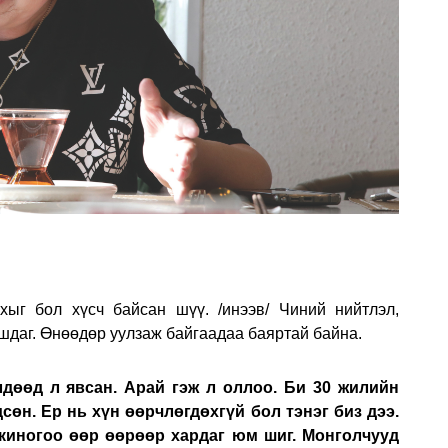
ахыг бол хүсч байсан шүү. /инээв/ Чиний нийтлэл,
ншдаг. Өнөөдөр уулзаж байгаадаа баяртай байна.
лдөөд л явсан. Арай гэж л оллоо. Би 30 жилийн
сөн. Ер нь хүн өөрчлөгдөхгүй бол тэнэг биз дээ.
 киногоо өөр өөрөөр хардаг юм шиг. Монголчууд