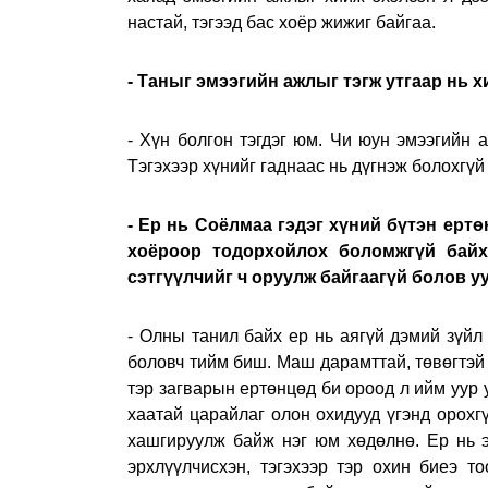
настай, тэгээд бас хоёр жижиг байгаа.
- Таныг эмээгийн ажлыг тэгж утгаар нь 
- Хүн болгон тэгдэг юм. Чи юун эмээгийн 
Тэгэхээр хүнийг гаднаас нь дүгнэж болохгүй
- Ер нь Соёлмаа гэдэг хүний бүтэн ертө
хоёроор тодорхойлох боломжгүй байх
сэтгүүлчийг ч оруулж байгаагүй болов у
- Олны танил байх ер нь аягүй дэмий зүйл 
боловч тийм биш. Маш дарамттай, төвөгтэй
тэр загварын ертөнцөд би ороод л ийм уур у
хаатай царайлаг олон охидууд үгэнд орохг
хашгируулж байж нэг юм хөдөлнө. Ер нь ээ
эрхлүүлчисхэн, тэгэхээр тэр охин биеэ т