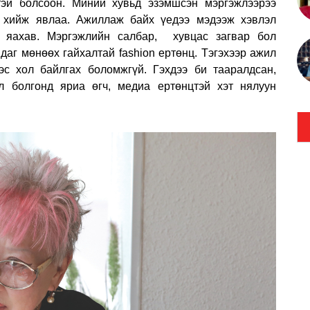
тэй болсоон. Миний хувьд эзэмшсэн мэргэжлээрээ
г хийж явлаа. Ажиллаж байх үедээ мэдээж хэвлэл
үй яахав. Мэргэжлийн салбар, хувцас загвар бол
даг мөнөөх гайхалтай fashion ертөнц. Тэгэхээр ажил
с хол байлгах боломжгүй. Гэхдээ би тааралдсан,
л болгонд яриа өгч, медиа ертөнцтэй хэт нялуун