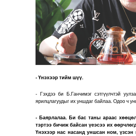
- Үнэхээр тийм шүү.
- Гэхдээ би Б.Ганчимэг сэтгүүлчтэй уулз
ярилцлагуудыг их уншдаг байлаа. Одоо ч у
- Баярлалаа. Би бас таны араас хөөцө
тэртээ бичиж байсан үеэсээ их өөрчлөгд
Үнэхээр нас насанд уншсан ном, үзсэн