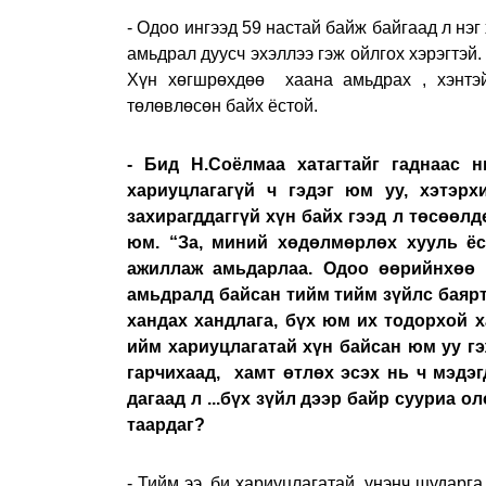
- Одоо ингээд 59 настай байж байгаад л нэг
амьдрал дуусч эхэллээ гэж ойлгох хэрэгтэй.
Хүн хөгшрөхдөө хаана амьдрах , хэнтэ
төлөвлөсөн байх ёстой.
- Бид Н.Соёлмаа хатагтайг гаднаас 
хариуцлагагүй ч гэдэг юм уу, хэтэр
захирагддаггүй хүн байх гээд л төсөөлд
юм. “За, миний хөдөлмөрлөх хууль ёс
ажиллаж амьдарлаа. Одоо өөрийнхөө 
амьдралд байсан тийм тийм зүйлс баярт
хандах хандлага, бүх юм их тодорхой ха
ийм хариуцлагатай хүн байсан юм уу гэ
гарчихаад, хамт өтлөх эсэх нь ч мэдэг
дагаад л ...бүх зүйл дээр байр сууриа 
таардаг?
- Тийм ээ, би хариуцлагатай, үнэнч шударга