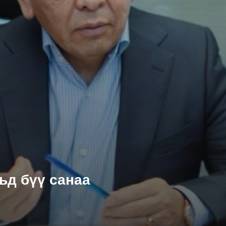
ьд бүү санаа