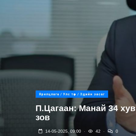
Ярилцлага / Улс төр / Эдийн засаг
П.Цагаан: Манай 34 хув
зов
.
.
14-05-2025, 09:00
42
0