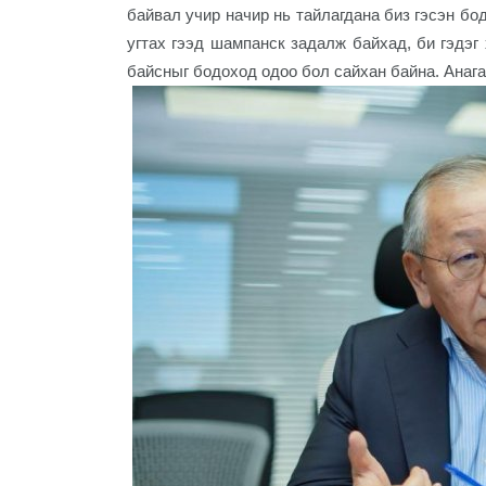
байвал учир начир нь тайлагдана биз гэсэн бо
угтах гээд шампанск задалж байхад, би гэдэг 
байсныг бодоход одоо бол сайхан байна. Анага