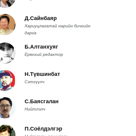
Д.Сайнбаяр
Хариуцлагатай нарийн бичгийн
дарга
Б.Алтанхуяг
Ерөнхий редактор
Н.Түвшинбат
Сэтгүүлч
С.Баясгалан
Нийтлэлч
П.Соёлдэлгэр