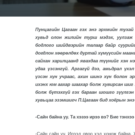
Пунцагийн Цагаан гэх энэ эрхмийн тухай
хувьд олон жилийн турш мэдэх, уулзаж 
бодлого шийдвэрийн талаар байр суурийг
догдлон хөөрөлдөх дуртай хүмүүсийн маань
сайхан харилцаанд явахдаа түүнийг хэн нэ
удаа үзсэнгүй. Аргагүй дээ, амьдрал үх
үзсэн хүн учраас, ахин шинэ хүн болон э
ихэнх юм аахар шаахар болж хувирсан шиг 
болж бүтэхгүй гэх бараан шошго зүүлгэн
хувьцаа эзэмшигч П.Цагаан бид хоёрын эн
-Сайн байна уу. Та хэзээ ирээ вэ? Бие тэнхээ
-Сайн сайн уу. Ирээд овоо хэд хонож байна. 