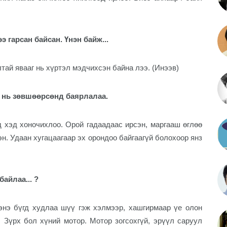
 гарсан байсан. Үнэн байж...
тай явааг нь хүртэл мэдчихсэн байна лээ. (Инээв)
т нь зөвшөөрсөнд баярлалаа.
 хэд хоночихлоо. Орой гадаадаас ирсэн, маргааш өглөө
сэн. Удаан хугацаагаар эх орондоо байгаагүй болохоор янз
айлаа... ?
энэ бүгд худлаа шүү гэж хэлмээр, хашгирмаар үе олон
. Зүрх бол хүний мотор. Мотор зогсохгүй, эрүүл саруул