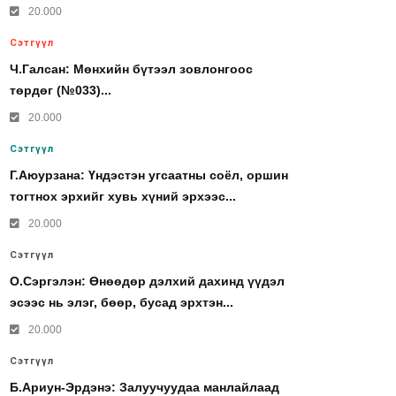
20.000
Сэтгүүл
Ч.Галсан: Мөнхийн бүтээл зовлонгоос
төрдөг (№033)...
20.000
Сэтгүүл
Г.Аюурзана: Үндэстэн угсаатны соёл, оршин
тогтнох эрхийг хувь хүний эрхээс...
20.000
Сэтгүүл
О.Сэргэлэн: Өнөөдөр дэлхий дахинд үүдэл
эсээс нь элэг, бөөр, бусад эрхтэн...
20.000
Сэтгүүл
Б.Ариун-Эрдэнэ: Залуучуудаа манлайлаад