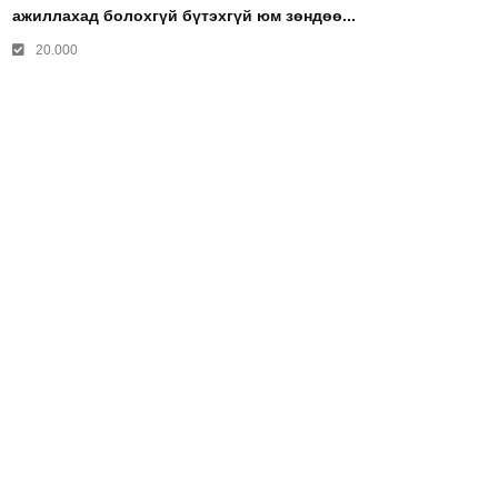
ажиллахад болохгүй бүтэхгүй юм зөндөө...
20.000