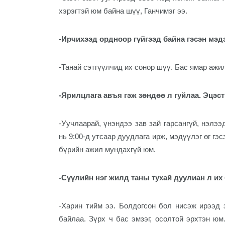
хэрэгтэй юм байна шүү, Ганчимэг ээ.
-Ирчихээд ордноор гүйгээд байна гэсэн мэдээ
-Танай сэтгүүлчид их сонор шүү. Бас ямар ажил
-Ярилцлага авъя гэж зөндөө л гуйлаа. Эцэс
-Уучлаарай, үнэндээ зав зай гарсангүй, н
э
лээд
нь 9:00-д утсаар дуудлага ирж, мэдүүлэг өг гэ
бүрийн ажил мундахгүй юм.
-Сүүлийн нэг жилд таны тухай дуулиан л их б
-Харин тийм ээ. Болдогсон бол нисэж ирээд 
байлаа. Зүрх ч бас эмзэг, осолтой эрхтэн юм