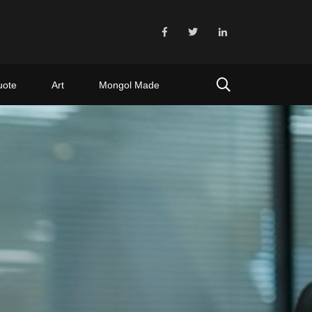
uote
Art
Mongol Made