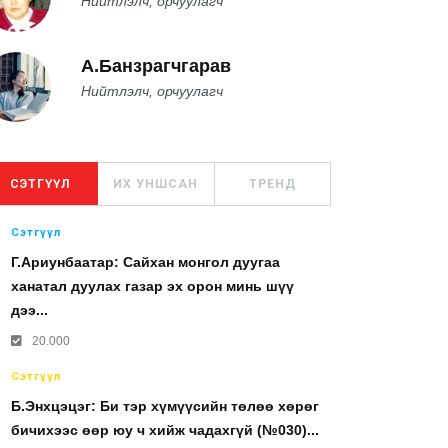
Нийтлэлч, орчуулагч
А.Банзрагчгарав
Нийтлэлч, орчуулагч
СЭТГҮҮЛ
ИХ УНШСАН
ТРЕНД
Сэтгүүл
Г.Ариунбаатар: Сайхан монгол дуугаа
ханатал дуулах газар эх орон минь шүү
дээ...
20.000
Сэтгүүл
Б.Энхцэцэг: Би тэр хүмүүсийн төлөө хөрөг
бичихээс өөр юу ч хийж чадахгүй (№030)...