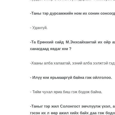
-Таны тэр дурсамжийн ном их сонин сонсогд
- Удахгүй.
-Та Ерөнхий сайд М.Энхсайхантай их ойр 
санагдаад явдаг юм ?
-Хааны алба халаатай, эзний алба ээлжтэй гэдэ
- Илүү юм ярьмааргүй байна гэж ойлголоо.
- Тийм чухал яриа биш гэж бодож байна.
-Таныг тэр жил Солонгост эмчлүүлж үхэл, 
гэсэн их л өөр ажил хийх байх даа гэж бодо