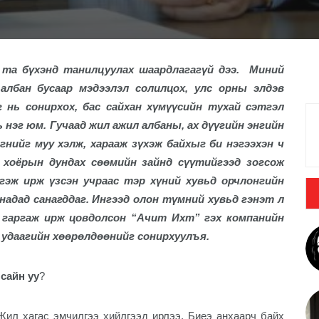
 та бүхэнд танилцуулах шаардлагагүй дээ.
Миний
албан бусаар мэдээлэл солилцох, улс орны элдэв
 нь сонирхох, бас сайхан хүмүүсийн тухай сэтгэл
 нэг юм. Гучаад жил ажил албаны, ах дүүгийн энгийн
гнийг муу хэлж, харааж зүхэж байхыг би нэгээхэн ч
эл хоёрын дундах сөөмийн зайнд сүүтийгээд зогсож
ргэж ирж үзсэн учраас тэр хүний хувьд орчлонгийн
надад санагддаг.
Ингээд олон түмний хувьд гэнэт л
 гаргаж ирж цовдолсон “Ачит Ихт” гэх компанийн
э удаагийн хөөрөлдөөнийг сонирхуулъя.
 сайн уу
?
Жил хагас эмчилгээ хийлгээд ирлээ. Биеэ анхаарч байх