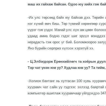
маш их гайхаж байсан. Одоо юу хийх гэж бай
-Их улс төрсөөд байх юу байхав дээ. Төрийн а
нэг хүний өмч биш. Төр түмний хөрөнгөөр сур
үүрэг гэж үздэг. Манай улс хүн ам цөөн болох
удаад амиа бодно гэдэг шиг эрүүл мэнддээ 
нерадасть гэж орос үг бий. Боломжоороо залу
Янз бүрийн сюрприз хүлээх хэрэггүй ээ.
- Ц.Элбэгдорж
Ерөнхийлөгч
та хоёрын дуул
Тэр чат үнэн юм уу? Худлаа юм уу? Та тийм,
-Холион бантанг нь хутгасан 100 хувь хуурам
хуурамч чат сайн уу гэдгээс эхлээд баяртай г
компьютер ашиглаж хуурамчаар үйлдэхдээ 347