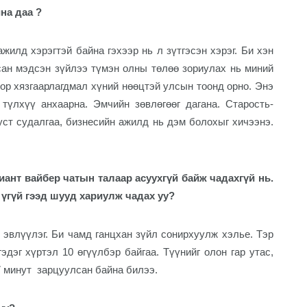
на даа ?
жилд хэрэгтэй байна гэхээр нь л зүтгэсэн хэрэг. Би хэн
сан мэдсэн зүйлээ түмэн олны төлөө зориулах нь миний
оор хязгаарлагдмал хүний нөөцтэй улсын тоонд орно. Энэ
түлхүү анхаарна. Эмчийн зөвлөгөөг дагана. Старость-
уст судалгаа, бизнесийн ажилд нь дэм болохыг хичээнэ.
иант вайбер чатын талаар асуухгүй байж чадахгүй нь.
 үгүй гээд шууд хариулж чадах уу?
ч эвлүүлэг. Би чамд ганцхан зүйл сонирхуулж хэлье. Тэр
эдэг хүртэл 10 өгүүлбэр байгаа. Түүнийг олон гар утас,
 минут
зарцуулсан байна билээ.