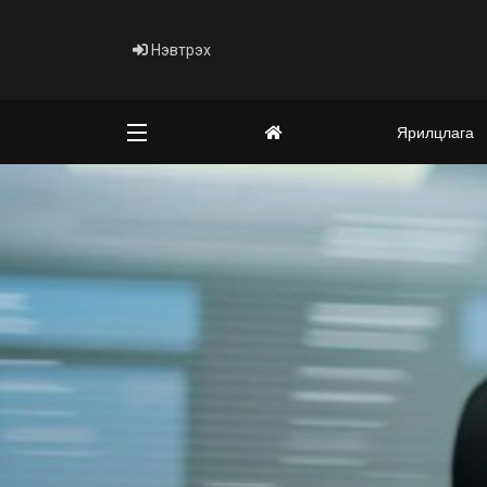
Нэвтрэх
Ярилцлага