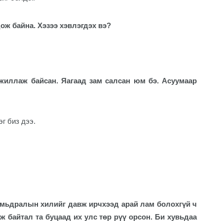
ож байна. Хэзээ хэвлэгдэх вэ?
ажиллаж байсан. Яагаад зам салсан юм бэ. Асуумаар
г биз дээ.
амьдралын хилийг давж ирчхээд арай лам болохгүй ч
ж байтал та буцаад их улс төр рүү орсон. Би хувьдаа