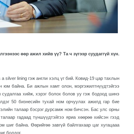
илгээнээс өөр ажил хийв үү? Та ч зүгээр суудаггүй хүн.
a silver lining гэж англи хэлц үг бий. Ковид-19 цар тахлын
н юм байна. Би ажлын хамт олон, мэргэжилтнүүдтэйгээ
 судалгаа хийж, хэрэг болох болов уу гэж бодоод шинэ
илдэг 50 бизнесийн тухай ном орчуулах ажилд гар бие
гэлийн талаар бэсрэг дурсамж ном бичсэн. Бас улс орны
талаар гадаад түншүүдтэйгээ яриа хөөрөө хийсэн гээд
 юм шиг байна. Өөрийгөө завгүй байлгахаар цаг хугацааа
иг болдог.