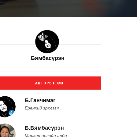
Бямбасүрэн
АВТОРЫН ӨРӨӨ
Б.Ганчимэг
Ерөнхий эрхлэгч
Б.Бямбасүрэн
Маркетингийн алба