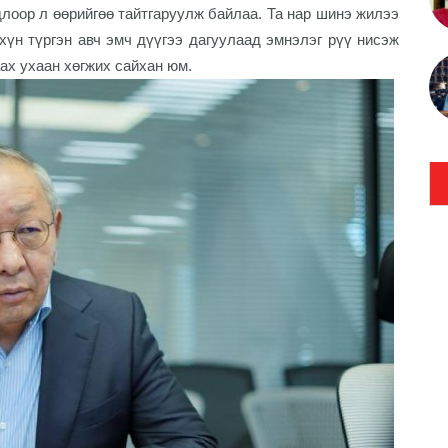
длоор л өөрийгөө тайтгаруулж байлаа. Та нар шинэ жилээ
хүн түргэн авч эмч дүүгээ дагуулаад эмнэлэг рүү нис
эж
ах ухаан хөгжих сайхан юм.