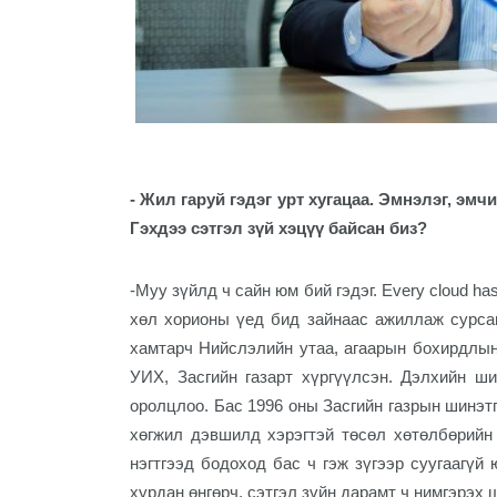
- Жил гаруй гэдэг урт хугацаа. Эмнэлэг, эмч
Гэхдээ сэтгэл зүй хэцүү байсан биз?
-Муу зүйлд ч сайн юм бий гэдэг. Every cloud has 
хөл хорионы үед бид зайнаас ажиллаж сурса
хамтарч Нийслэлийн утаа, агаарын бохирдлын
УИХ, Засгийн газарт хүргүүлсэн. Дэлхийн ш
оролцлоо. Бас 1996 оны Засгийн газрын шинэт
хөгжил дэвшилд хэрэгтэй төсөл хөтөлбөрийн 
нэгтгээд бодоход бас ч гэж зүгээр суугаагүй
хурдан өнгөрч, сэтгэл зүйн дарамт ч нимгэрэх ш