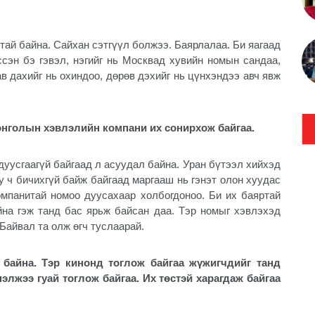
ртай байна. Сайхан сэтгүүл болжээ. Баярлалаа. Би яагаад
ссэн бэ гэвэл, нэгийг нь Москвад хувийн номын сандаа,
в дахийг нь охиндоо, дөрөв дэхийг нь цүнхэндээ авч явж
онголын хэвлэлийн компани их сонирхож байгаа.
 дуусгаагүй байгаад л асуудал байна. Уран бүтээл хийхэд
юу ч бичихгүй байж байгаад маргааш нь гэнэт олон хуудас
мпанитай номоо дуусахаар холбогдоноо. Би их баяртай
йна гэж танд бас ярьж байсан даа. Тэр номыг хэвлэхэд
 Байвал та олж өгч туслаарай.
 байна. Тэр кинонд тоглож байгаа жүжигчдийг танд
лжээ гуай тоглож байгаа. Их төстэй харагдаж байгаа