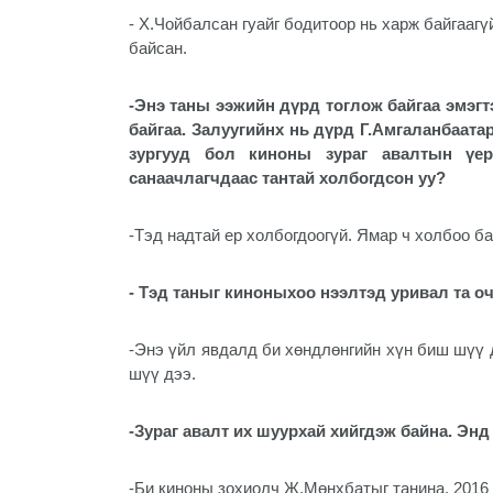
- Х.Чойбалсан гуайг бодитоор нь харж байгаагү
байсан.
-Энэ таны ээжийн дүрд тоглож байгаа эмэг
байгаа. Залуугийнх нь дүрд Г.Амгаланбаата
зургууд бол киноны зураг авалтын үе
санаачлагчдаас тантай холбогдсон уу?
-Тэд надтай ер холбогдоогүй. Ямар ч холбоо ба
- Тэд таныг киноныхоо нээлтэд уривал та о
-Энэ үйл явдалд би хөндлөнгийн хүн биш шүү 
шүү дээ.
-Зураг авалт их шуурхай хийгдэж байна. Энд
-Би киноны зохиолч Ж.Мөнхбатыг танина. 2016