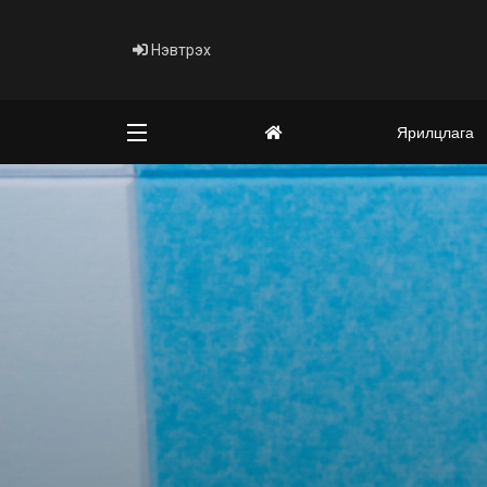
Нэвтрэх
Ярилцлага