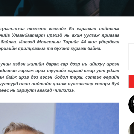
цлагынхаа төгсгөл хэсгийг би хараахан нийтэлж
үнийг Улаанбаатарт ирэхэд нь ахин уулзаж яриагаа
 байлаа. Ингээд Монголын Төрийг 44 жил удирдсан
ригийн ярилцлагыг та бүхэнд хүргэж байна.
учин хэдэн жилийн дараа гар дээр нь ийнхүү ирсэн
ндигнан гаргаж ирэх түүнийг хараад ямар урт удаан
ан байж ирэв дээ гэсэн бодол төрж, сэтгэл өөрийн
суултууд олон нийтийн цахим сүлжээгээр хөвөрч буй
рөөс нь хариулт авахад чиглэлээ.