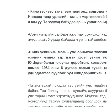
- Кино гэснээс таны ээж монголд сонгодог 
Ингэхэд танд урлагийн талын мэргэжилтэй б
ч юм уу. Та хүүхэд байхдаа ер нь урлаг сони
-Соёл урлагийн салбарт ажиллах сонирхол над
ажилласан. Хүүхэд байхдаа ч урлагтай холбоот
-Шинэ үеийнхэн маань улс орныхоо түүхийг
жилийн өмнөх тэр нэгэн хэсэг үеийн ту
Ю.Цэдэнбалыг оюуны доройтол, хөгшрөлт г
намар, 1984 оны 8 дугаар сарын тухай т
удирдлагаас буулгаж буй шийдвэрийг хэн, я
-Та энэ тухай ярихдаа тэр үеийн улс төрийн 
байна. Тэд бол зүгээр нэг хулгайч, алуурчин
улс төрийн гэмт хэрэгтнүүд шүү. Мэдээж тэдн
монголчууд тэрхүү хуйвалдаанд оролцсон нь 
зөвтгөх шалтаг хайж маш олон жилийн турш 