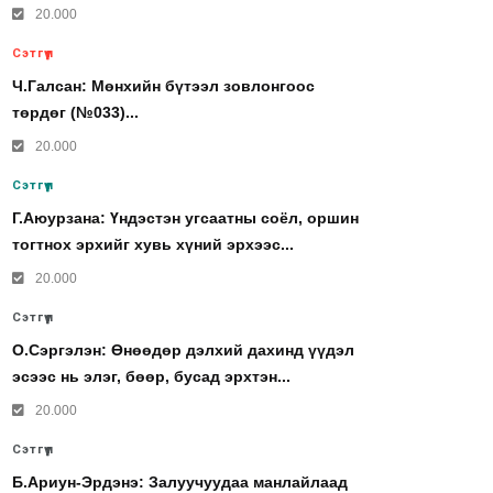
20.000
Сэтгүүл
Ч.Галсан: Мөнхийн бүтээл зовлонгоос
төрдөг (№033)...
20.000
Сэтгүүл
Г.Аюурзана: Үндэстэн угсаатны соёл, оршин
тогтнох эрхийг хувь хүний эрхээс...
20.000
Сэтгүүл
О.Сэргэлэн: Өнөөдөр дэлхий дахинд үүдэл
эсээс нь элэг, бөөр, бусад эрхтэн...
20.000
Сэтгүүл
Б.Ариун-Эрдэнэ: Залуучуудаа манлайлаад