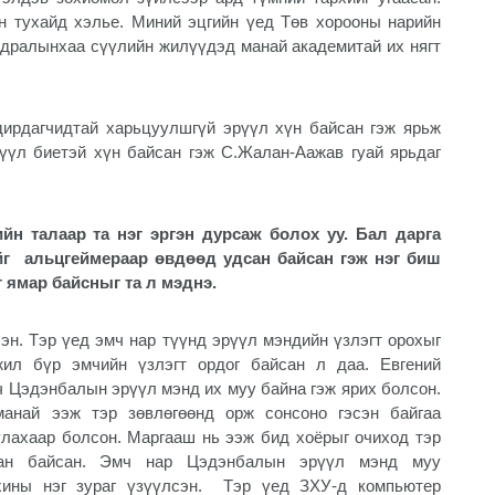
н тухайд хэлье. Миний эцгийн үед Төв хорооны нарийн
ьдралынхаа сүүлийн жилүүдэд манай академитай их нягт
дирдагчидтай харьцуулшгүй эрүүл хүн байсан гэж ярьж
рүүл биетэй хүн байсан гэж С.Жалан-Аажав гуай ярьдаг
йн талаар та нэг эргэн дурсаж болох уу. Бал дарга
ийг альцгеймераар өвдөөд удсан байсан гэж нэг биш
 ямар байсныг та л мэднэ.
эн. Тэр үед эмч нар түүнд эрүүл мэндийн үзлэгт орохыг
жил бүр эмчийн үзлэгт ордог байсан л даа. Евгений
ч Цэдэнбалын эрүүл мэнд их муу байна гэж ярих болсон.
манай ээж тэр зөвлөгөөнд орж сонсоно гэсэн байгаа
улахаар болсон. Маргааш нь ээж бид хоёрыг очиход тэр
сан байсан. Эмч нар Цэдэнбалын эрүүл мэнд муу
хины нэг зураг үзүүлсэн.
Тэр үед ЗХУ-д компьютер