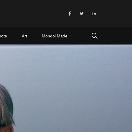
uote
Art
Mongol Made