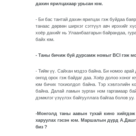
дахин ярилцахаар урьсан юм.
- Би бас тантай дахин ярилцах гэж буйдаа бая
танаас дөрвөн ширхэг сэтгүүл авч ирэхийг хү
хоёр дахийг нь Улаанбаатарын байрандаа, гура
байх юм.
- Таны бичиж буй дурсамж номыг BCI гэж м
- Тийм үү. Сайхан мэдээ байна. Би номоо арай
онгод орох гэж байдаг даа. Хоёр долоо хоног 
юм бичих тохиолдол байна. Тэр хэвлэлийн ко
байна. Далай ламын зурган ном гаргамаар ба
дэмжлэг үзүүлэх байгууллага байгаа болов уу.
-
Монголд таны
аавын тухай кино хийгдэж
харуулах гэсэн юм. Маршалын дүрд А.Дашпэ
биз ?