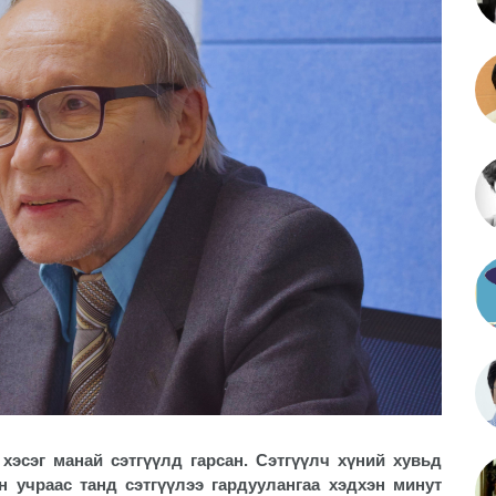
хэсэг манай сэтгүүлд гарсан. Сэтгүүлч хүний хувьд
н учраас танд сэтгүүлээ гардуулангаа хэдхэн минут