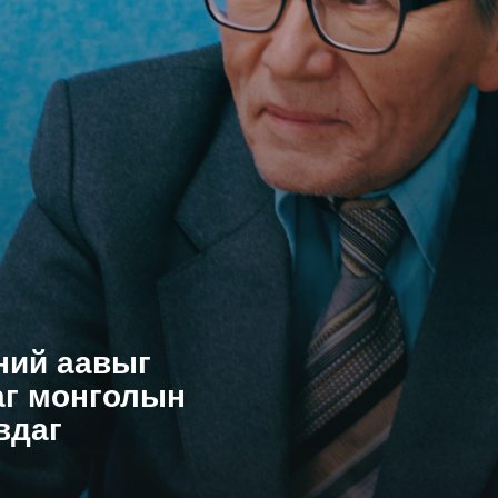
ний аавыг
аг монголын
вдаг