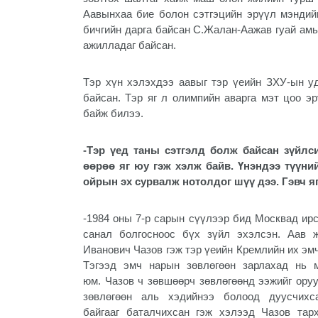
Аавынхаа бие болон сэтгэцийн эрүүл мэндий
бичгийн дарга байсан С.Жалан-Аажав гуай ам
ажилладаг байсан.
Тэр хүн хэлэхдээ аавыг тэр үеийн ЗХУ-ын у
байсан. Тэр яг л олимпийн аварга мэт цоо э
байж билээ.
-Тэр үед таны сэтгэлд болж байсан зүйлси
өөрөө яг юу гэж хэлж байв. Үнэндээ түүн
ойрын эх сурвалж нотолдог шүү дээ. Гэвч яг
-1984 оны 7-р сарын сүүлээр бид Москвад ирс
санал болгосноос бүх зүйл эхэлсэн. Аав 
Иванович Чазов гэж тэр үеийн Кремлийн их эм
Тэгээд эмч нарын зөвлөгөөн зарлахад нь 
юм. Чазов ч зөвшөөрч зөвлөгөөнд ээжийг ору
зөвлөгөөн аль хэдийнээ болоод дуусчих
байгааг баталчихсан гэж хэлээд Чазов тар