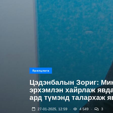
Ярилцлага
Цэдэнбалын Зориг: Ми
эрхэмлэн хайрлаж явд
ард түмэнд талархаж я
.
.
27-01-2025, 12:59
4 549
3