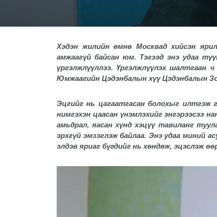
Хэдэн жилийн өмнө Москвад хийсэн ярил
амжаагүй байсан юм. Тэгээд энэ удаа тү
үргэлжлүүллээ. Үргэлжлүүлэх шалтгаан ч
Юмжаагийн Цэдэнбалын хүү Цэдэнбалын Зо
Эцгийг нь цагаатгасан болохыг илтгэж г
нимгэхэн цаасан үнэмлэхийг энгэрээсээ на
амьдрал, яасан хүнд хэцүү тавиланг туул
эрхгүй эмзэглэж байлаа. Энэ удаа миний а
элдэв яриаг бүгдийг нь хөндөж, эцэслэж өө