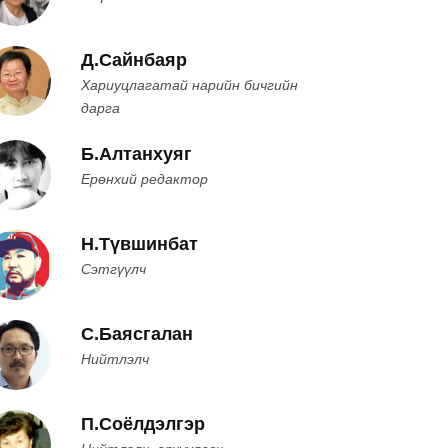
Д.Сайнбаяр
Хариуцлагатай нарийн бичгийн
дарга
Б.Алтанхуяг
Ерөнхий редактор
Н.Түвшинбат
Сэтгүүлч
С.Баясгалан
Нийтлэлч
П.Соёлдэлгэр