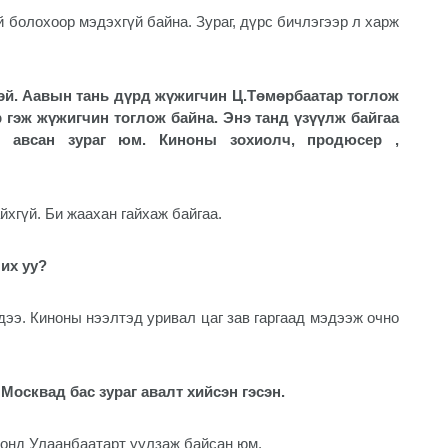
й болохоор мэдэхгүй байна. Зураг, дүрс бичлэгээр л харж
тэй. Аавын тань дүрд жүжигчин Ц.Төмөрбаатар тоглож
р гэж жүжигчин тоглож байна. Энэ танд үзүүлж байгаа
р авсан зураг юм. Киноны зохиолч, продюсер ,
йхгүй. Би жаахан гайхаж байгаа.
чих уу?
дээ. Киноны нээлтэд уривал цаг зав гаргаад мэдээж очно
 Москвад бас зураг авалт хийсэн гэсэн.
 онд Улаанбаатарт уулзаж байсан юм.