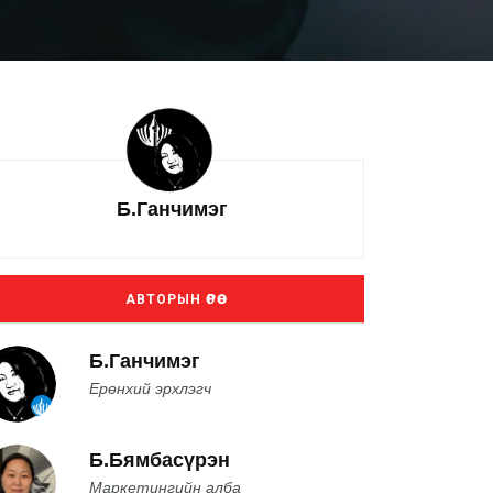
Б.Ганчимэг
АВТОРЫН ӨРӨӨ
Б.Ганчимэг
Ерөнхий эрхлэгч
Б.Бямбасүрэн
Маркетингийн алба