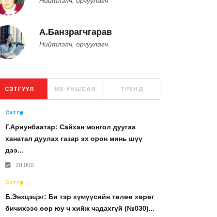
Нийтлэлч, орчуулагч
А.Банзрагчгарав
Нийтлэлч, орчуулагч
СЭТГҮҮЛ
ИХ УНШСАН
ТРЕНД
Сэтгүүл
Г.Ариунбаатар: Сайхан монгол дуугаа
ханатал дуулах газар эх орон минь шүү
дээ...
20.000
Сэтгүүл
Б.Энхцэцэг: Би тэр хүмүүсийн төлөө хөрөг
бичихээс өөр юу ч хийж чадахгүй (№030)...