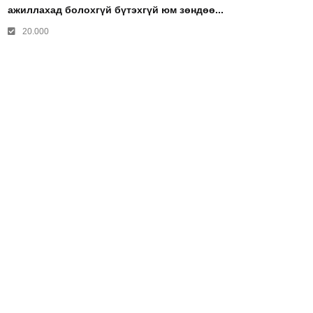
ажиллахад болохгүй бүтэхгүй юм зөндөө...
20.000