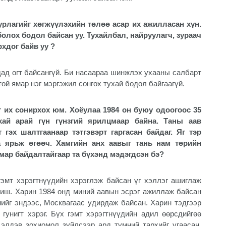
урлагийг хөгжүүлэхийн төлөө асар их ажилласан хүн.
олох бодол байсан уу. Тухайлбал, найруулагч, зураач
рхдог байв уу ?
ад огт байсангүй. Би насаараа шинжлэх ухааны салбарт
ой ямар нэг мэргэжил сонгох тухай бодол байгаагүй.
 их сонирхох юм. Хоёулаа 1984 он буюу одоогоос 35
хай арай гүн гүнзгий ярилцмаар байна. Таны аав
эх шалтгаанаар тэтгэвэрт гаргасан байдаг. Яг тэр
а ярьж өгөөч. Хамгийн анх аавыг тань нам төрийн
мар байдалтайгаар та бүхэнд мэдэгдсэн бэ?
гэмт хэрэгтнүүдийн хэрэглэж байсан үг хэллэг ашиглаж
 биш. Харин 1984 онд миний аавын эсрэг ажиллаж байсан
ийг эндээс, Москвагаас удирдаж байсан. Харин тэдгээр
гунигт хэрэг. Бүх гэмт хэрэгтнүүдийн адил өөрсдийгөө
элдэв зохиомол зүйлсээр ард түмний тархийг угаасан.