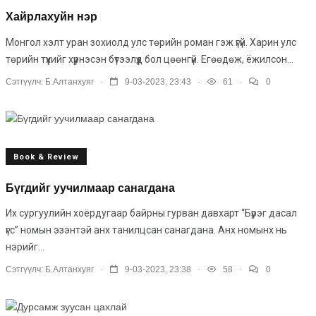
Хайрлахуйн нэр
Монгол хэлт уран зохиолд улс төрийн роман гэж үгүй. Харин улс
төрийн түүхийг хүүрнэсэн бүтээлүүд бол цөөнгүй. Егөөдөж, ёжилсон...
.
.
.
Сэтгүүлч:
Б.Алтанхуяг
9-03-2023, 23:43
61
0
Book & Review
Бүгдийг уучилмаар санагдана
Их сургуулийн хоёрдугаар байрны гурван давхарт “Бүрэг дасал
үгс” номын эзэнтэй анх танилцсан санагдана. Анх номынх нь
нэрийг...
.
.
.
Сэтгүүлч:
Б.Алтанхуяг
9-03-2023, 23:38
58
0