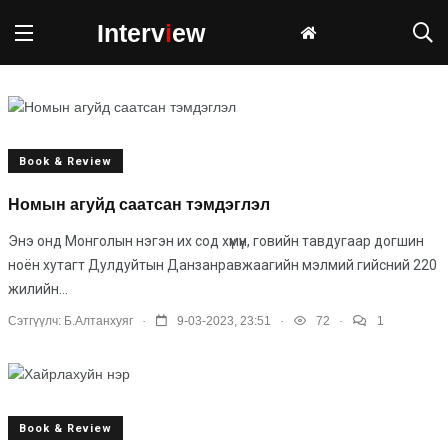
Interv
i
ew
Book & Review
Номын агуйд саатсан тэмдэглэл
Энэ онд Монголын нэгэн их сод хүмүүн, говийн тавдугаар догшин
ноён хутагт Дулдуйтын Данзанравжаагийн мэлмий гийсний 220
жилийн...
.
.
.
Сэтгүүлч:
Б.Алтанхуяг
9-03-2023, 23:51
72
1
Book & Review