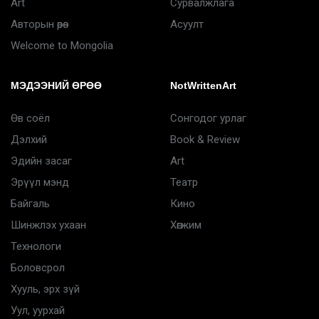
Art
Сурвалжлага
Авторын өрөө
Асуулт
Welcome to Mongolia
МЭДЭЭНИЙ ӨРӨӨ
NotWrittenArt
Өв соёл
Сонгодог урлаг
Дэлхий
Book & Review
Эдийн засаг
Art
Эрүүл мэнд
Театр
Байгаль
Кино
Шинжлэх ухаан
Хөгжим
Технологи
Боловсрол
Хууль, эрх зүй
Уул, уурхай