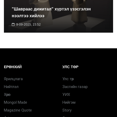
"Шавраас дижитал" хүртэл үзэсгэлэн
нээлтээ хийлээ
9-09-2025, 15:52
ЕРӨНХИЙ
УЛС ТӨР
Ярилцлага
Улс төр
Нийтлэл
Засгийн газар
Хөрөг
УИХ
Mongol Made
Нийгэм
Magazine Quote
Story