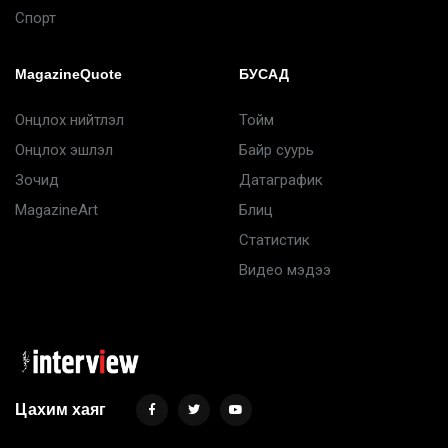
Спорт
MagazineQuote
БУСАД
Онцлох нийтлэл
Тойм
Онцлох эшлэл
Байр суурь
Зочид
Датаграфик
MagazineArt
Блиц
Статистик
Видео мэдээ
Цахим хаяг