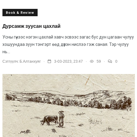
Book & Review
Дурсамж зуусан цахлай
Усны гүнээс нэгэн цахлай хавч эсвээс загас бус дун цагаан чулуу
хошуундаа зуун тэнгэрт өөд дүүлэн нислээ гэж саная. Тэр чулуу
нь...
.
.
.
Сэтгүүлч:
Б.Алтанхуяг
3-03-2023, 23:47
59
0