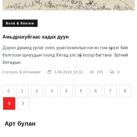
Book & Review
Амьдрахуйгаас хадах дуун
Дорно дахинд урлаг соёл, уран зохиолын нэгэн том хүрээг бий
болгосон орнуудын тоонд Хятад улс зүй ёсоор багтана. Эртний
Хятадын...
.
.
.
Сэтгүүлч:
Б.Алтанхуяг
3-08-2018, 18:32
105
0
1
2
3
4
5
6
7
8
9
Арт булан