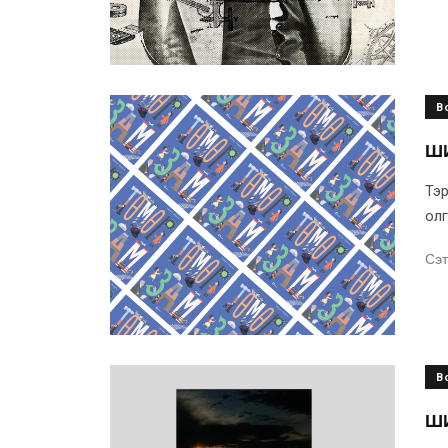
B
ШИ
Тэр
олг
Сэт
B
ШИ