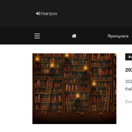
Нэвтрэх
Ярилцлага
B
20
202
бай
Сэт