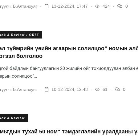
.
.
.
гүүлч:
Б.Алтанхуяг
13-12-2024, 17:47
424
0
ook & Review / ОБЕГ
ал түймрийн үеийн агаарын солилцоо” номын алб
ртээл болголоо
гой байдлын байгууллагын 20 жилийн ойг тохиолдуулан албан ё
арын солилцоо”...
.
.
.
гүүлч:
Б.Алтанхуяг
10-12-2024, 12:48
61
0
ook & Review
мьтдын тухай 50 ном" тэмдэглэлийн уралдааны ү