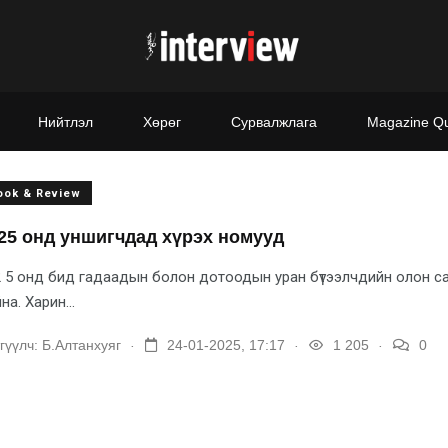
Нийтлэл
Хөрөг
Сурвалжлага
Magazine Q
ook & Review
25 онд уншигчдад хүрэх номууд
 5 онд бид гадаадын болон дотоодын уран бүтээлчдийн олон сай
на. Харин...
.
.
.
гүүлч:
Б.Алтанхуяг
24-01-2025, 17:17
1 205
0