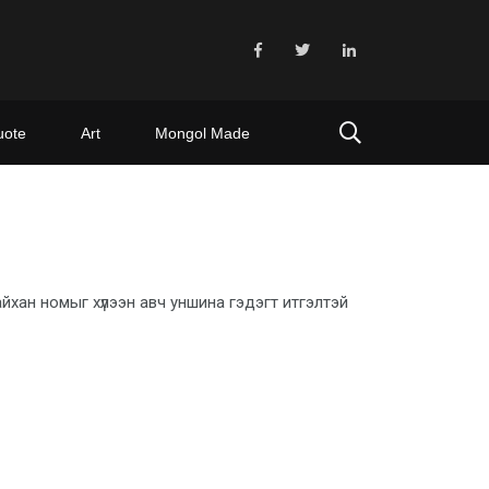
uote
Art
Mongol Made
хан номыг хүлээн авч уншина гэдэгт итгэлтэй