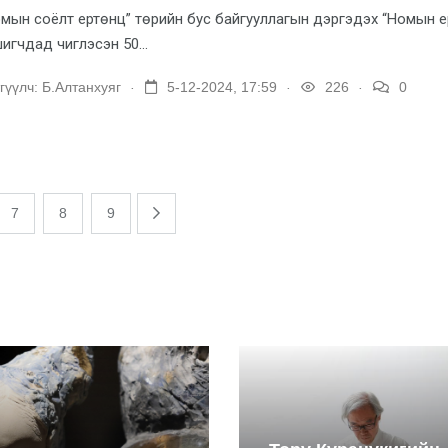
мын соёлт ертөнц” төрийн бус байгууллагын дэргэдэх “Номын е
игчдад чиглэсэн 50...
.
.
.
гүүлч:
Б.Алтанхуяг
5-12-2024, 17:59
226
0
7
8
9