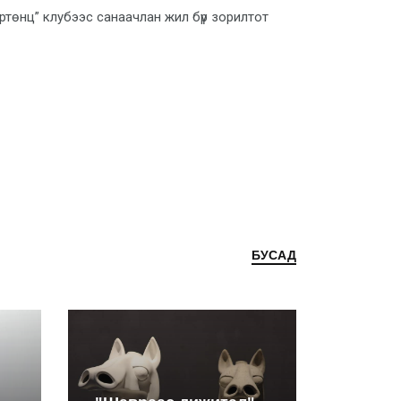
ртөнц” клубээс санаачлан жил бүр зорилтот
БУСАД