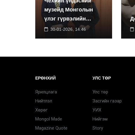
Чехийн үндэсний
музейд Монголын
үлэг гүрвэлийн
Д
үзэсгэлэнг дэлгэнэ
30-01-2026, 14:46
ЕРӨНХИЙ
УЛС ТӨР
Ярилцлага
Улс төр
Нийтлэл
Засгийн газар
Хөрөг
УИХ
Mongol Made
Нийгэм
Magazine Quote
Story