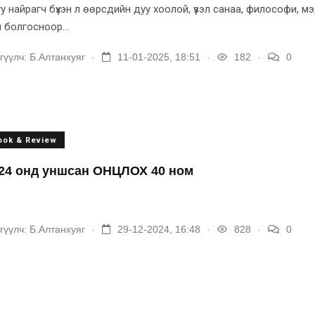
у найрагч бүхэн л өөрсдийн дуу хоолой, үзэл санаа, философи, м
 болгосноор...
.
.
.
гүүлч:
Б.Алтанхуяг
11-01-2025, 18:51
182
0
ook & Review
24 онд уншсан ОНЦЛОХ 40 ном
.
.
.
гүүлч:
Б.Алтанхуяг
29-12-2024, 16:48
828
0