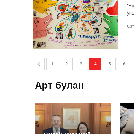
“Но
унш
Сэт
1
2
3
4
5
6
Арт булан