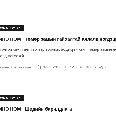
ook & Review
НЭ НОМ | Төмөр замын гайхалтай аялалд нэгдэц
гэлтэй хамт галт тэргээр зорчиж, Бодьхүүтэй хамт төмөр замын 
оод зогсохгүй...
.
.
.
гүүлч:
Б.Алтанхуяг
14-01-2025, 16:42
100
0
ook & Review
НЭ НОМ | Шидийн барилдлага