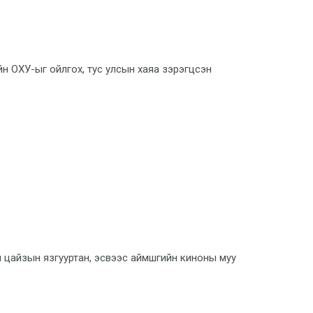
н ОХУ-ыг ойлгох, тус улсын хаяа зэрэгцсэн
ий цайзын язгууртан, эсвээс аймшгийн киноны муу