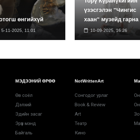
Торү Күранүкигийн
үзэсгэлэн "Чингис
отогш өнгийхүй
хаан" музейд гарна
5-11-2025, 11:01
10-09-2025, 16:26
МЭДЭЭНИЙ ӨРӨӨ
NotWrittenArt
Ma
Өв соёл
Сонгодог урлаг
Он
Дэлхий
Book & Review
Он
Эдийн засаг
Art
Зо
Эрүүл мэнд
Театр
Ma
Байгаль
Кино