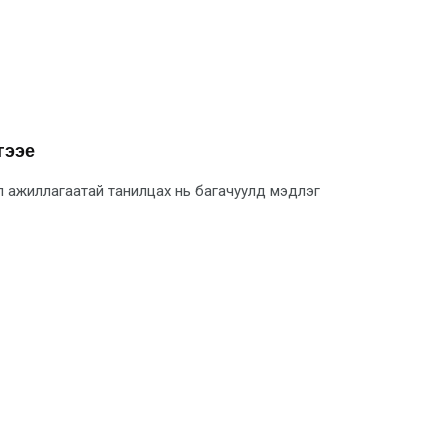
гээе
үйл ажиллагаатай танилцах нь багачуулд мэдлэг