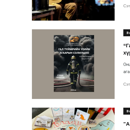
Сэт
B
“Г
хү
Онц
ага
Сэт
B
"А