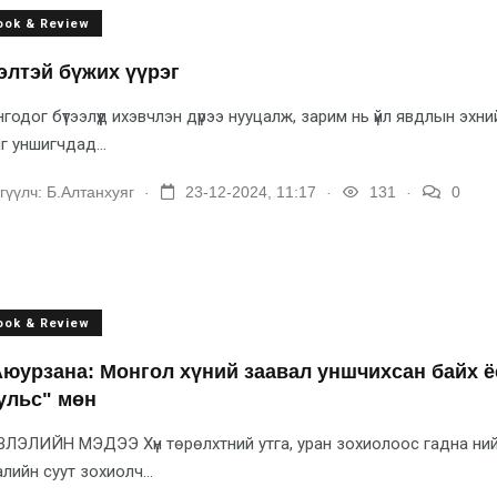
ook & Review
элтэй бүжих үүрэг
годог бүтээлүүд ихэвчлэн дүрээ нууцалж, зарим нь үйл явдлын эхн
г уншигчдад...
.
.
.
гүүлч:
Б.Алтанхуяг
23-12-2024, 11:17
131
0
ook & Review
Аюурзана: Монгол хүний заавал уншчихсан байх ё
ульс" мөн
ЛЭЛИЙН МЭДЭЭ Хүн төрөлхтний утга, уран зохиолоос гадна нийг
лийн суут зохиолч...