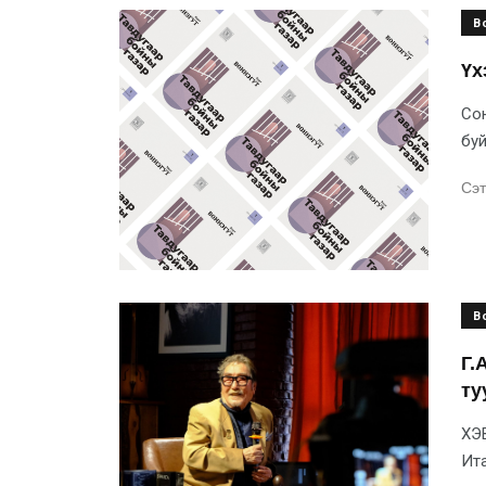
B
Үх
Сон
буй
Сэт
B
Г.
ту
ХЭВ
Ита