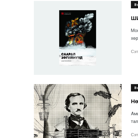
B
ШИ
Мон
хөр
Сэт
B
Нө
Амь
тал
Сэт