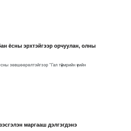
ан ёсны эрхтэйгээр орчуулан, олны
сны зөвшөөрөлтэйгээр "Гал түймрийн үеийн
зэсгэлэн маргааш дэлгэгдэнэ