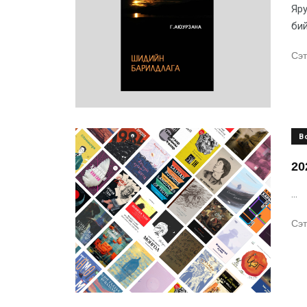
Яру
бий
Сэт
B
20
...
Сэт