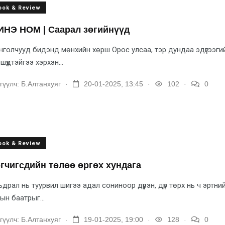
ook & Review
НЭ НОМ | Саарал зөгийнүүд
голчууд бидэнд мөнхийн хөрш Орос улсаа, тэр дундаа эдүгээгий
шүүдтэйгээ хэрхэн...
.
.
.
гүүлч:
Б.Алтанхуяг
20-01-2025, 13:45
102
0
ook & Review
гчигсдийн төлөө өргөх хундага
драл нь туурвил шигээ адал сониноор дүүрэн, дүр төрх нь ч эртн
ын баатрыг...
.
.
.
гүүлч:
Б.Алтанхуяг
19-01-2025, 19:00
128
0