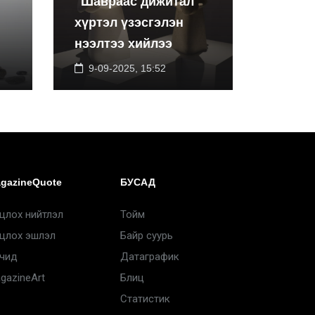
"Шавраас дижитал"
хүртэл үзэсгэлэн
нээлтээ хийлээ
9-09-2025, 15:52
gazineQuote
БУСАД
цлох нийтлэл
Тойм
цлох эшлэл
Байр суурь
чид
Датаграфик
gazineArt
Блиц
Статистик