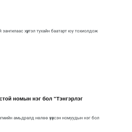
ий зангилаас хүртэл тухайн баатарт юу тохиолдож
стой номын нэг бол "Тэнгэрлэг
мийн амьдралд нөлөө үзүүлсэн номуудын нэг бол