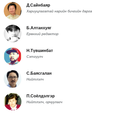
Д.Сайнбаяр
Хариуцлагатай нарийн бичгийн дарга
Б.Алтанхуяг
Ерөнхий редактор
Н.Түвшинбат
Сэтгүүлч
С.Баясгалан
Нийтлэлч
П.Соёлдэлгэр
Нийтлэлч, орчуулагч