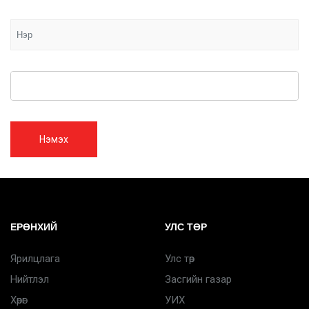
Нэмэх
ЕРӨНХИЙ
УЛС ТӨР
Ярилцлага
Улс төр
Нийтлэл
Засгийн газар
Хөрөг
УИХ