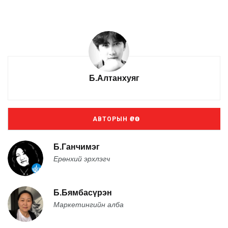
Б.Алтанхуяг
АВТОРЫН ӨРӨӨ
Б.Ганчимэг
Ерөнхий эрхлэгч
Б.Бямбасүрэн
Маркетингийн алба