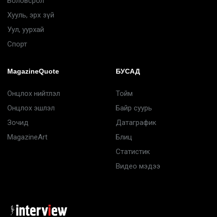
Боловсрол
Хууль, эрх зүй
Уул, уурхай
Спорт
MagazineQuote
БУСАД
Онцлох нийтлэл
Тойм
Онцлох эшлэл
Байр суурь
Зочид
Датаграфик
MagazineArt
Блиц
Статистик
Видео мэдээ