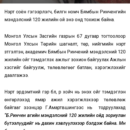
Нэрт соён гэгээрүүлэгч, билгүүн номч Бямбын Ринченгийн
мэндэлсний 120 жилийн ой энэ онд тохиож байна.
Монгол Улсын Засгийн газрын 67 дугаар тогтоолоор
Монгол Улсын Төрийн шагналт, төр, нийгмийн нэрт
зүтгэлтэн, академич Бямбын Ринчений мэндэлсний 120
жилийн ойг тэмдэглэх ажлыг зохион байгуулах Ажлын
хэсгийг байгуулж, төлөвлөгөөг батлан, хэрэгжүүлэхийг
даалгажээ.
Нэрт эрдэмтний гэр бүл, үр хойч нь энэхүү ойг тэмдэглэн
өнгөрүүлэхэд ямар ажил хэрэгжүүлэхээр төлөвлөж
байгааг зээнцэр Г.Амартүвшингээс нь тодруулахад
“Б.Ринчен өвөөгийн мэндэлсний 120 жилийн ойд зориулан
бүтээлүүдийг нь дахин хэвлүүлэхээр бэлдэж байна. Мөн