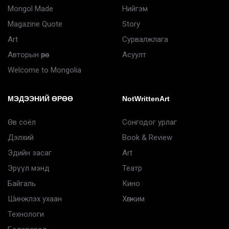
Mongol Made
Нийгэм
Magazine Quote
Story
Art
Сурвалжлага
Авторын өрөө
Асуулт
Welcome to Mongolia
МЭДЭЭНИЙ ӨРӨӨ
NotWrittenArt
Өв соёл
Сонгодог урлаг
Дэлхий
Book & Review
Эдийн засаг
Art
Эрүүл мэнд
Театр
Байгаль
Кино
Шинжлэх ухаан
Хөгжим
Технологи