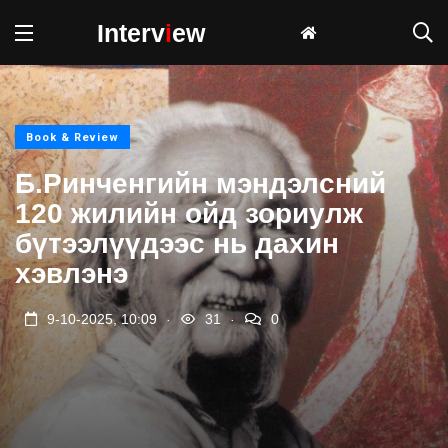
Interv
i
ew
Book & Review
Б.Ринченгийн мэндэлсний
120 жилийн ойд зориулж
бүтээлүүдээс нь дахин
хэвлэнэ
.
.
9-10-2025, 10:09
31
0