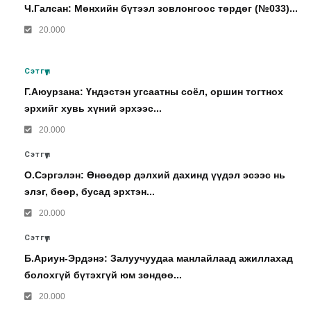
Ч.Галсан: Мөнхийн бүтээл зовлонгоос төрдөг (№033)...
20.000
Сэтгүүл
Г.Аюурзана: Үндэстэн угсаатны соёл, оршин тогтнох
эрхийг хувь хүний эрхээс...
20.000
Сэтгүүл
О.Сэргэлэн: Өнөөдөр дэлхий дахинд үүдэл эсээс нь
элэг, бөөр, бусад эрхтэн...
20.000
Сэтгүүл
Б.Ариун-Эрдэнэ: Залуучуудаа манлайлаад ажиллахад
болохгүй бүтэхгүй юм зөндөө...
20.000