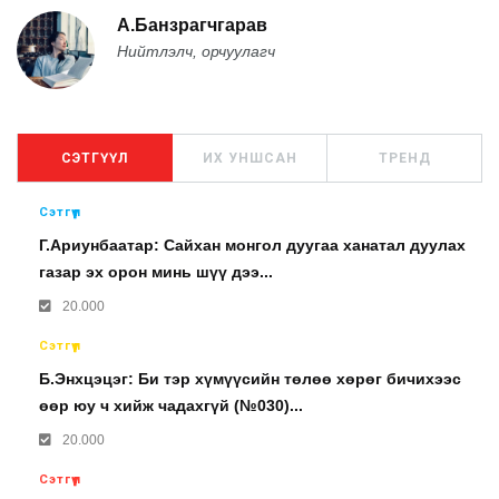
А.Банзрагчгарав
Нийтлэлч, орчуулагч
СЭТГҮҮЛ
ИХ УНШСАН
ТРЕНД
Сэтгүүл
Г.Ариунбаатар: Сайхан монгол дуугаа ханатал дуулах
газар эх орон минь шүү дээ...
20.000
Сэтгүүл
Б.Энхцэцэг: Би тэр хүмүүсийн төлөө хөрөг бичихээс
өөр юу ч хийж чадахгүй (№030)...
20.000
Сэтгүүл