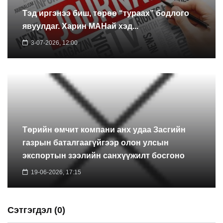
Тэд иргэнээ биш, төрөө “тураах” бодлого
явуулдаг. Харин МАНай хэд...
3-07-2026, 12:00
Төрийн өмчит компани анх удаа Засгийн
газрын баталгаагүйгээр олон улсын
экспортын зээлийн санхүүжилт босгоно
19-06-2026, 17:15
Сэтгэгдэл (0)