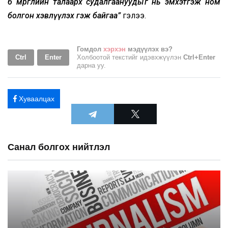
бөө мөргөлийн талаарх судалгаануудыг нь эмхэтгэж ном
болгон хэвлүүлэх гэж байгаа”
гэлээ.
Гомдол
хэрхэн
мэдүүлэх вэ?
Ctrl
Enter
Холбоотой текстийг идэвхжүүлэн
Ctrl+Enter
дарна уу.
Хуваалцах
Санал болгох нийтлэл