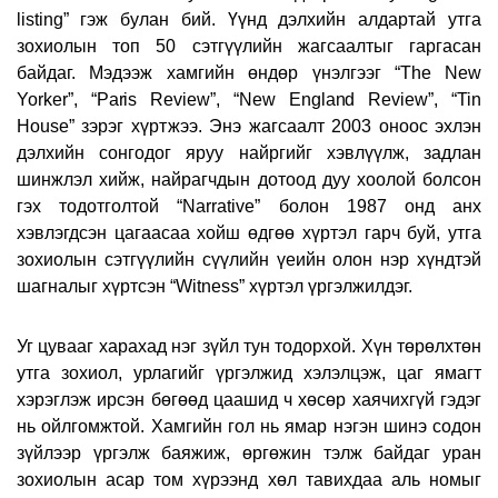
listing”
гэж булан бий. Үүнд дэлхийн алдартай утга
зохиолын топ 50 сэтгүүлийн жагсаалтыг гаргасан
байдаг. Мэдээж хамгийн өндөр үнэлгээг
“The New
Yorker”
, “
Paris Review”
, “
New England Review
”, “
Tin
House
” зэрэг хүртжээ. Энэ жагсаалт 2003 оноос эхлэн
дэлхийн сонгодог яруу найргийг хэвлүүлж, задлан
шинжлэл хийж, найрагчдын дотоод дуу хоолой болсон
гэх тодотголтой “Narrative” болон 1987 онд анх
хэвлэгдсэн цагаасаа хойш өдгөө хүртэл гарч буй, утга
зохиолын сэтгүүлийн сүүлийн үеийн олон нэр хүндтэй
шагналыг хүртсэн “Witness” хүртэл үргэлжилдэг.
Уг цувааг харахад нэг зүйл тун тодорхой. Хүн төрөлхтөн
утга зохиол, урлагийг үргэлжид хэлэлцэж, цаг ямагт
хэрэглэж ирсэн бөгөөд цаашид ч хөсөр хаячихгүй гэдэг
нь ойлгомжтой. Хамгийн гол нь ямар нэгэн шинэ содон
зүйлээр үргэлж баяжиж, өргөжин тэлж байдаг уран
зохиолын асар том хүрээнд хөл тавихдаа аль номыг