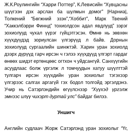
Ж.К.Роулингийн “Харри Поттер”, К.Левисийн “Хувцасны
шүүгээн дэх арслан ба шулмын домог” |Нарниа|,
Толкений “Бөгжний эзэн”,
“Хоббит”, Марк Твений
“Хаккэлбэрри Финнд” тохиолдсон адал явдлууд” зэрэг
зохиолууд чухал үүрэг гүйцэтгэсэн. Өмнө нь зөвхөн
хүүхдүүдэд зориулсан үлгэрүүд л байв. Дорнын
зохиолууд сургаалийн шинжтэй. Харин уран зохиолд
дээрх дүрүүд гарч ирсэн ч гэлээ хүүхдүүд үлгэрт гардаг
өнөөх шидэт ертөнцөөс огтхон ч уйдсангүй. Санхүүгийн
асуудлаас болж үргэлж л томчуудын хатуу шүүлттэй
тулгарч ирсэн хүүхдийн уран зохиолыг тэгэхээр
үлгэрээс салгах аргагүй гэх бодол толгойд эргэлдэнэ.
Учир нь Сатэрлэндийн өгүүлснээр
“Хүүхэд үргэлж
эмнээс илүү чихэрт дуртай улс”
байдаг билээ.
Уншигч
Английн судлаач Жорж Сатэрлэнд уран зохиолыг “Үг,