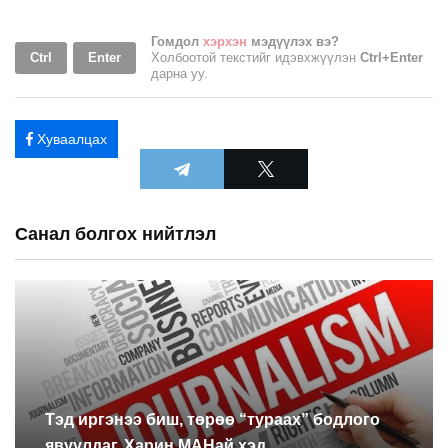
Гомдол
хэрхэн
мэдүүлэх вэ?
Ctrl
Enter
Холбоотой текстийг идэвхжүүлэн
Ctrl+Enter
дарна уу.
Хуваалцах
Санал болгох нийтлэл
Тэд иргэнээ биш, төрөө “тураах” бодлого
явуулдаг. Харин МАНай хэд...