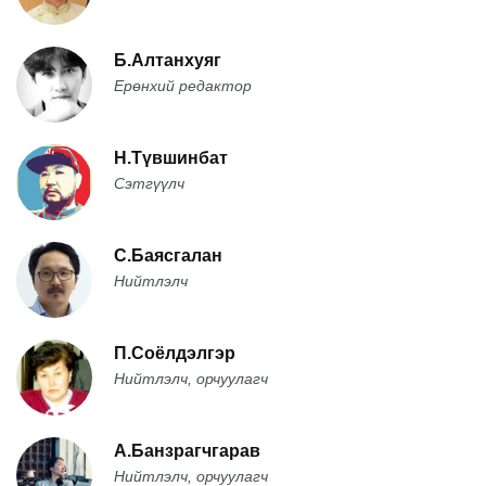
Б.Алтанхуяг
Ерөнхий редактор
Н.Түвшинбат
Сэтгүүлч
С.Баясгалан
Нийтлэлч
П.Соёлдэлгэр
Нийтлэлч, орчуулагч
А.Банзрагчгарав
Нийтлэлч, орчуулагч