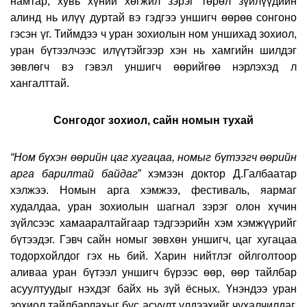
намтар, хувь хүний хөгжил зэрэг төрөл зүйлүүдийн
алинд нь илүү дуртай вэ гэдгээ уншигч өөрөө сонгоно
гэсэн үг. Тиймдээ ч уран зохиолын ном уншихад зохиол,
уран бүтээлчээс илүүтэйгээр хэн нь хамгийн шилдэг
зөвлөгч вэ гэвэл уншигч өөрийгөө нэрлэхэд л
хангалттай.
Сонгодог зохиол, сайн номын тухай
“Ном бүхэн өөрийн цаг хугацаа, номыг бүтээгч өөрийн
арга барилтай байдаг
” хэмээн доктор Д.Галбаатар
хэлжээ. Номын арга хэмжээ, фестиваль, яармаг
худалдаа, уран зохиолын шагнал зэрэг олон хүчин
зүйлсээс хамааралтайгаар тэдгээрийн хэм хэмжүүрийг
бүтээдэг. Гэвч сайн номыг зөвхөн уншигч, цаг хугацаа
тодорхойлдог гэх нь бий. Харин нийтлэг ойлголтоор
аливаа уран бүтээл уншигч бүрээс өөр, өөр тайлбар
асуултуудыг нэхдэг байх нь зүй ёсных. Үнэндээ уран
зохиол тайлбарлахыг бус асуулт үлдээхийг чухалчилдаг.