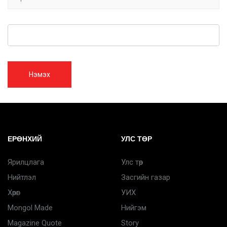
Нэмэх
ЕРӨНХИЙ
УЛС ТӨР
Ярилцлага
Улс төр
Нийтлэл
Засгийн газар
Хөрөг
УИХ
Mongol Made
Нийгэм
Magazine Quote
Story