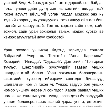
үсэгний Бүгд Найрамдах улс” гэж тодорхойлсон байдаг.
Гэтэл уншигчдийн дунд хэн нь хамгийн шилдэг вэ?
гэсэн асуулт зайлшгүй урган гардаг. Мэдээж энэ нь
тэдний хооронд нь уралдуулах гэсэн явцуу ойлголт биш
гэдгийг анхаарууштай. Гол нь хэрхэн сайн ном, сайн
зохиол, сайн уран зохиолыг таньж, мэдэж хүртэх вэ
хэмээх агуулгатай илүү холбоотой.
Уран зохиол уншихад бидэнд заримдаа сонголт
байдаггүй. Учир нь Толстойн “Анна Каренина”,
Хомэрийн “Илиада”, “Одиссэй”, Дантэгийн “Тэнгэрлэг
туульс”, Шекспирийн жүжгүүдийг заавал унших
шаардлагатай болно. Уран зохиолын боловсролын
системийн хүрээнд иймэрхүү сонгодог бүтээлүүд
шалгалтын ном л гэсэн үг. Үүнээс гадуур бол унших
номоо уншигч өөрөө л сонгодог. Харин заавал унших
номын жагсаалтыг үзэж, түүнд нэрлэгдсэн бүтээлүүдийг
уншиж боловсрол эзэмшсэний дараа уянга, детектив,