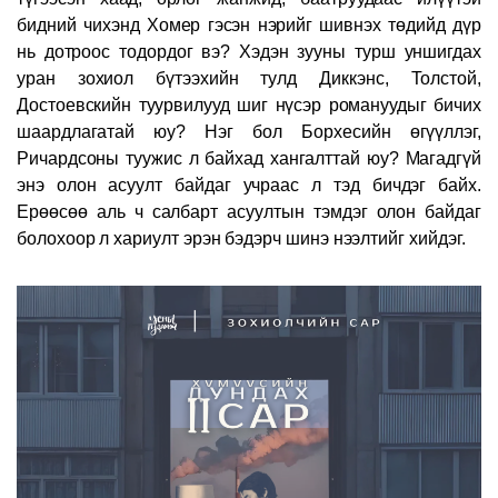
бидний чихэнд Хомер гэсэн нэрийг шивнэх төдийд дүр
нь дотроос тодордог вэ? Хэдэн зууны турш уншигдах
уран зохиол бүтээхийн тулд Диккэнс, Толстой,
Достоевскийн туурвилууд шиг нүсэр романуудыг бичих
шаардлагатай юу? Нэг бол Борхесийн өгүүллэг,
Ричардсоны туужис л байхад хангалттай юу? Магадгүй
энэ олон асуулт байдаг учраас л тэд бичдэг байх.
Ерөөсөө аль ч салбарт асуултын тэмдэг олон байдаг
болохоор л хариулт эрэн бэдэрч шинэ нээлтийг хийдэг.