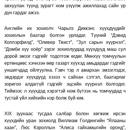
авхуулан түүнд зурагт ном үзүүлж ажиллахад сайн үр
дүн гардаг ажээ.
Английн их зохиолч Чарьлз Диккэнс хүүхдүүдийг
зохиолын баатар болгон урладаг. Түүний “Дэвид
Коппэрфилд”, “Оливер Твист”, “Зул сарын хүүрнэл”,
“Домби хүү хоёр” зэрэг зохиолуудад хүүхдүүд маш сул
дорой эмзэг гэдгийг тодотгож өгдөг. Мөнхүү томчуулын
ертөнцөөс хэчнээн өөр газарт хүүхэд амьдардаг гэдгийг
уншигчдад ойлгуулна. Гэвч тэр л амархан эмзэглэдэг,
эвдэрдэг хүүхдүүд хэзээ ч сайхан сэтгэл, баатарлаг
зоригоо алдаггүй гэдгийг эцсийн хүүрнэл болгодог.
Тиймээс л хүүхдэд хэрэгтэй ном бүтээх нь томчуудад ч
тустай үйл хийхийн нэр болж буй юм.
XIX
зуунаас тусдаа салбар болон хөгжиж ирсэн
хүүхдийн уран зохиолд Виллиам Голдингийн “Ялааны
хаан”, Люс Кэроллын “Алиса гайхамшгийн оронд”,