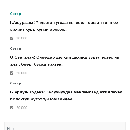
Сэтгүүл
Г.Аюурзана: Үндэстэн угсаатны соёл, оршин тогтнох
эрхийг хувь хүний эрхээс...
20.000
Сэтгүүл
О.Сэргэлэн: Өнөөдөр дэлхий дахинд үүдэл эсээс нь
элэг, бөөр, бусад эрхтэн...
20.000
Сэтгүүл
Б.Ариун-Эрдэнэ: Залуучуудаа манлайлаад ажиллахад
болохгүй бүтэхгүй юм зөндөө...
20.000