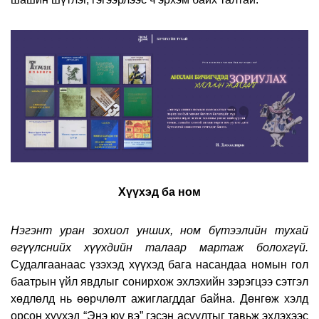
Хүүхэд ба ном
Нэгэнт уран зохиол унших, ном бүтээлийн тухай
өгүүлснийх хүүхдийн талаар мартаж болохгүй.
Судалгаанаас үзэхэд хүүхэд бага насандаа номын гол
баатрын үйл явдлыг сонирхож эхлэхийн зэрэгцээ сэтгэл
хөдлөлд нь өөрчлөлт ажиглагддаг байна. Дөнгөж хэлд
орсон хүүхэд “Энэ юу вэ” гэсэн асуултыг тавьж эхлэхээс