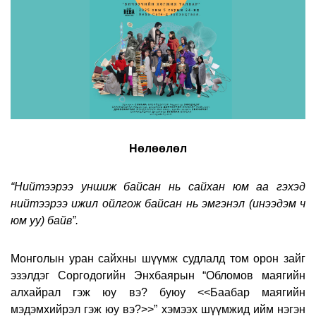
Нөлөөлөл
“Нийтээрээ уншиж байсан нь сайхан юм аа гэхэд
нийтээрээ ижил ойлгож байсан нь эмгэнэл (инээдэм ч
юм уу) байв”.
Монголын уран сайхны шүүмж судлалд том орон зайг
эзэлдэг Соргодогийн Энхбаярын “Обломов маягийн
алхайрал гэж юу вэ? буюу
<<
Баабар маягийн
мэдэмхийрэл гэж юу вэ?
>>
” хэмээх шүүмжид ийм нэгэн