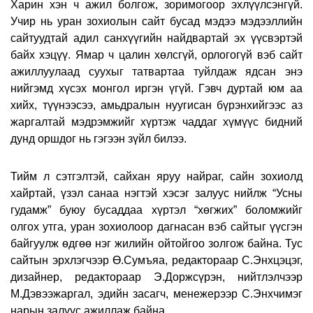
Харин хэн ч ажил болгож, зоримогоор эхлүүлсэнгүй.
Учир нь уран зохиолын сайт бусад мэдээ мэдээллийн
сайтуудтай адил санхүүгийн найдвартай эх үүсвэртэй
байх хэцүү. Ямар ч цалин хөлсгүй, орлогогүй вэб сайт
ажиллуулаад суухыг татвартаа туйлдаж ядсан энэ
нийгэмд хүсэх монгол иргэн үгүй. Гэвч дуртай юм аа
хийх, түүнээсээ, амьдралын нуугисан бүрэнхийгээс аз
жаргалтай мэдрэмжийг хүртэж чаддаг хүмүүс бидний
дунд оршдог нь гэгээн зүйл билээ.
Тийм л сэтгэлтэй, сайхан яруу найраг, сайн зохиолд
хайртай, үзэл санаа нэгтэй хэсэг залуус нийлж “Усны
гудамж” буюу бусаддаа хүртэл “хөгжих” боломжийг
олгох утга, уран зохиолоор дагнасан вэб сайтыг үүсгэн
байгуулж өдгөө нэг жилийн ойтойгоо золгож байна. Тус
сайтын эрхлэгчээр Ө.Сумъяа, редактораар С.Энхцэцэг,
дизайнер, редактораар Э.Доржсүрэн, нийтлэлчээр
М.Дэвээжаргал, эдийн засагч, менежерээр С.Энхчимэг
нарын залуус ажиллаж байна.