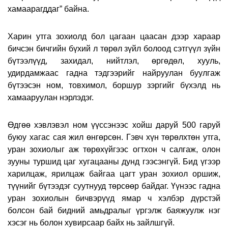
хамаарагддаг” байна.
Харин утга зохиолд бол цагаан цаасан дээр хараар
бичсэн бичгийн бүхий л төрөл зүйл болоод сэтгүүл зүйн
бүтээлүүд, захидал, нийтлэл, өргөдөл, хууль,
удирдамжаас гадна тэдгээрийг найруулан буулгаж
бүтээсэн ном, товхимол, боршур зэргийг бүхэлд нь
хамааруулан нэрлэдэг.
Өдгөө хэвлэвэл ном үүссэнээс хойш даруй 500 гаруй
буюу хагас сая жил өнгөрсөн. Гэвч хүн төрөлхтөн утга,
уран зохиолыг аж төрөхүйгээс огтхон ч салгаж, олон
зууны туршид цаг хугацааны дунд гээсэнгүй. Бид үгээр
харилцаж, ярилцаж байгаа цагт уран зохиол оршиж,
түүнийг бүтээдэг суутнууд төрсөөр байдаг. Үүнээс гадна
уран зохиолын бичвэрүүд ямар ч хэлбэр дүрстэй
болсон бай бидний амьдралыг үргэлж баяжуулж нэг
хэсэг нь болон хувирсаар байх нь зайлшгүй.