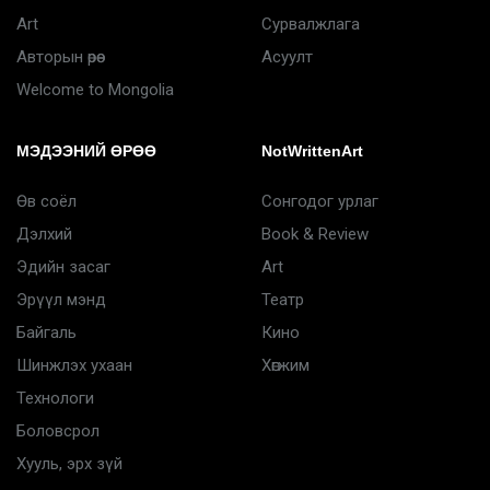
Art
Сурвалжлага
Авторын өрөө
Асуулт
Welcome to Mongolia
МЭДЭЭНИЙ ӨРӨӨ
NotWrittenArt
Өв соёл
Сонгодог урлаг
Дэлхий
Book & Review
Эдийн засаг
Art
Эрүүл мэнд
Театр
Байгаль
Кино
Шинжлэх ухаан
Хөгжим
Технологи
Боловсрол
Хууль, эрх зүй