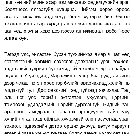
шиг хүн нийгмийн асар том механих хөдөлгүүрийн эрэг,
боолтноос ялгаагүйд хувирна. Нийгэм өөрөө ерөөс
аварга механик хөдөлгүүр болж хувирах биз. Өдгөө
технологийн асар хурдацтай хөгжил дамавгайлсан энэ
цаг үед оюуны хэрэгцээнээсээ ангижирвал “робот”-оос
ялгаа юун.
Тэгээд улс, үндэстэн бүхэн түүхийнхээ ямар ч цаг үед
сэтгэлгээний хөгжил, сэхээлэг давхрагыг уран зохиол,
тэдгээрийг туурвин бүтээгчидтэй л холбож ирсэн байдаг
шүү дээ. Үгүй ядаад Марвелийн супер баатруудтай кино
дээр Флаш нэгэн орос гэр бүлийг аварчихаад хэлийг нь
мэдэхгүй тул “Достоевский” гээд гүйгээд явчихдаг. Тэд
аль нэг улс төрийн зүтгэлтэн, ухуулагч, цэргийн
томоохон удирдагчийн нэрийг дурссангүй. Бидний зан
араншин, амьдралын талаарх эргэцүүлэл, сайн муу
хүний ялгаа гээд ойлгож хүчрэмгүй олон асуултад уран
зохиол, тэдгээрийн дотор орших дүрүүд дөхүү хариулт
өгдөг. Аливаа хэцүүг тунгаан бодох, таньж мэдэх дөт зам