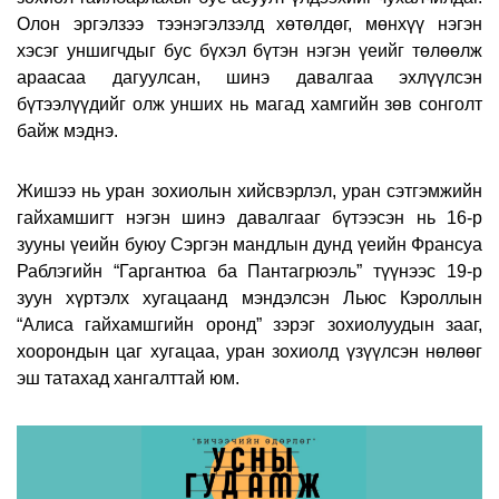
Олон эргэлзээ тээнэгэлзэлд хөтөлдөг, мөнхүү нэгэн
хэсэг уншигчдыг бус бүхэл бүтэн нэгэн үеийг төлөөлж
араасаа дагуулсан, шинэ давалгаа эхлүүлсэн
бүтээлүүдийг олж унших нь магад хамгийн зөв сонголт
байж мэднэ.
Жишээ нь уран зохиолын хийсвэрлэл, уран сэтгэмжийн
гайхамшигт нэгэн шинэ давалгааг бүтээсэн нь
16-
р
зууны үеийн буюу Сэргэн мандлын дунд үеийн Франсуа
Раблэгийн “Гаргантюа ба Пантагрюэль” түүнээс 19-р
зуун хүртэлх хугацаанд мэндэлсэн Льюс Кэроллын
“Алиса гайхамшгийн оронд” зэрэг зохиолуудын зааг,
хоорондын цаг хугацаа, уран зохиолд үзүүлсэн нөлөөг
эш татахад хангалттай юм.