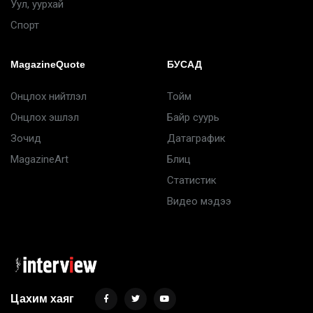
Уул, уурхай
Спорт
MagazineQuote
БУСАД
Онцлох нийтлэл
Тойм
Онцлох эшлэл
Байр суурь
Зочид
Датаграфик
MagazineArt
Блиц
Статистик
Видео мэдээ
Цахим хаяг