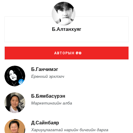
Б.Алтанхуяг
АВТОРЫН ӨРӨӨ
Б.Ганчимэг
Ерөнхий эрхлэгч
Б.Бямбасүрэн
Маркетингийн алба
Д.Сайнбаяр
Хариуцлагатай нарийн бичгийн дарга