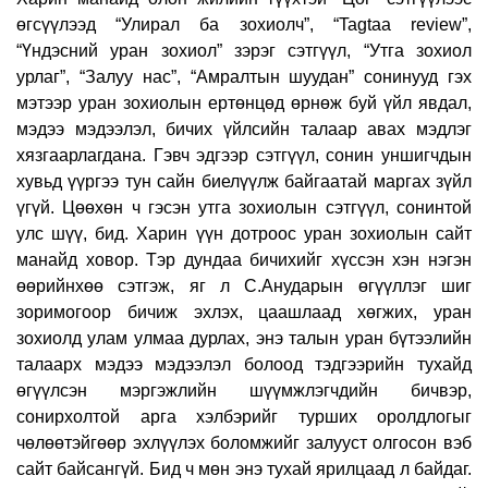
өгсүүлээд “Улирал ба зохиолч”, “Tagtaa review”,
“Үндэсний уран зохиол” зэрэг сэтгүүл, “Утга зохиол
урлаг”, “Залуу нас”, “Амралтын шуудан” сонинууд гэх
мэтээр уран зохиолын ертөнцөд өрнөж буй үйл явдал,
мэдээ мэдээлэл, бичих үйлсийн талаар авах мэдлэг
хязгаарлагдана. Гэвч эдгээр сэтгүүл, сонин уншигчдын
хувьд үүргээ тун сайн биелүүлж байгаатай маргах зүйл
үгүй. Цөөхөн ч гэсэн утга зохиолын сэтгүүл, сонинтой
улс шүү, бид. Харин үүн дотроос уран зохиолын сайт
манайд ховор. Тэр дундаа бичихийг хүссэн хэн нэгэн
өөрийнхөө сэтгэж, яг л С.Анударын өгүүллэг шиг
зоримогоор бичиж эхлэх, цаашлаад хөгжих, уран
зохиолд улам улмаа дурлах, энэ талын уран бүтээлийн
талаарх мэдээ мэдээлэл болоод тэдгээрийн тухайд
өгүүлсэн мэргэжлийн шүүмжлэгчдийн бичвэр,
сонирхолтой арга хэлбэрийг турших оролдлогыг
чөлөөтэйгөөр эхлүүлэх боломжийг залууст олгосон вэб
сайт байсангүй. Бид ч мөн энэ тухай ярилцаад л байдаг.