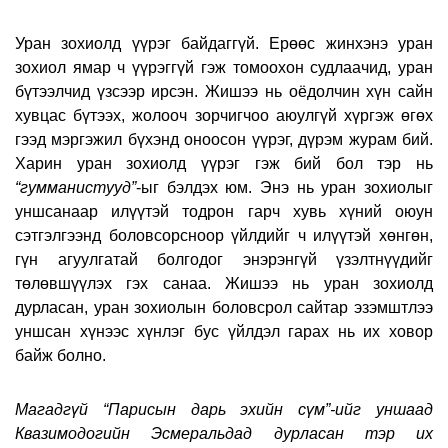
Уран зохиолд үүрэг байдаггүй. Ерөөс жинхэнэ уран
зохиол ямар ч үүрэггүй гэж томоохон судлаачид, уран
бүтээлчид үзсээр ирсэн. Жишээ нь оёдолчин хүн сайн
хувцас бүтээх, жолооч зорчигчоо аюулгүй хүргэж өгөх
гээд мэргэжил бүхэнд оноосон үүрэг, дүрэм журам бий.
Харин уран зохиолд үүрэг гэж бий бол тэр нь
“гумманистууд”
-ыг бэлдэх юм. Энэ нь уран зохиолыг
уншсанаар илүүтэй тодрон гарч хувь хүний оюун
сэтгэлгээнд боловсорсноор үйлдийг ч илүүтэй хөнгөн,
гүн агуулгатай болгодог энэрэнгүй үзэлтнүүдийг
төлөвшүүлэх гэх санаа. Жишээ нь уран зохиолд
дурласан, уран зохиолын боловсрол сайтар эзэмштлээ
уншсан хүнээс хүнлэг бус үйлдэл гарах нь их ховор
байж болно.
Магадгүй “Парисын дарь эхийн сүм”-ийг уншаад
Квазимодогийн Эсмеральдад дурласан тэр их