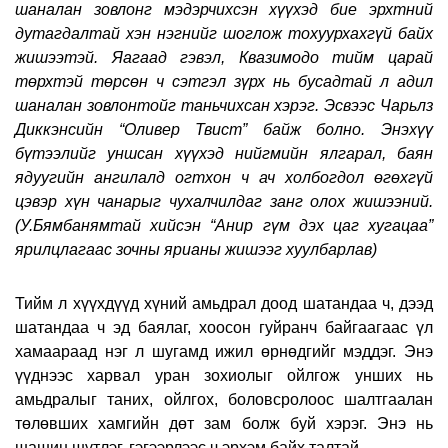
шаналан зовлонг мэдэрчихсэн хүүхэд бие эрхтний
дутагдалтай хэн нэгнийг шоглож тохуурхахгүй байх
жишээтэй. Яагаад гэвэл, Квазимодо тийм царай
төрхтэй төрсөн ч сэтгэл зүрх нь бусадтай л адил
шаналан зовлонтойг таньчихсан хэрэг. Эсвээс Чарьлз
Диккэнсийн “Оливер Твист” байж болно. Энэхүү
бүтээлийг уншсан хүүхэд нийгмийн ялгарал, баян
ядуугийн ангилалд огтхон ч ач холбогдол өгөхгүй
цэвэр хүн чанарыг чухалчилдаг занг олох жишээний.
(
У.Бямбанямтай хийсэн “Анир гүм дэх цаг хугацаа”
ярилцлагаас зочны ярианы жишээг хуулбарлав
)
Тийм л хүүхдүүд хүний амьдрал доод шатандаа ч, дээд
шатандаа ч эд баялаг, хоосон гуйранч байгаагаас үл
хамаараад нэг л шугамд ижил өрнөдгийг мэддэг. Энэ
үүднээс харвал уран зохиолыг ойлгож унших нь
амьдралыг таних, ойлгох, боловсролоос шалтгаалан
төлөвших хамгийн дөт зам болж буй хэрэг. Энэ нь
шашин шүтлэг, гэгээрлээс ч эрхэм байх талтай.