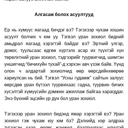
Алгасаж болох асуултууд
Ер нь хүмүүс яагаад бичдэг вэ? Тэгэхээр чухам хошин
асуулт болчих ч юм уу. Тэгвэл уран зохиол бидний
амьдрал яагаад хэрэгтэй байдаг вэ? Эртний үлгэр,
домог, туульсаас өдгөө хүртэлх асар их түүхтэй хүн
төрөлхтний уран зохиол, тэдгээрийг туурвигчид, шимтэн
уншигчид “бичихүйн тухай”-д хэрхэн авч үзэж байв. Үүнд
олон ч алдартай зохиолчид өөр өөрсдийнхөөрөө
хариулсан нь бий. Тэгвэл “Усны гудамж” сайтын залуус
өөрсдөө уран бүтээл туурвихаас гадна, туурвин бичих
хүсэлтэй хүмүүсийн дэмжин ажиллаж байгаа харагддаг.
Энэ бүхний эцсийн үр дүн бол уран зохиол.
Тэгэхээр уран зохиол бидэнд ямар хэрэгтэй вэ?
Уран
зохиол гэж чухам юу юм бэ? Дэлхийд нэр алдраа
түгээсэн хаад, өрлөг жанжид, баатруудаас илүүтэй