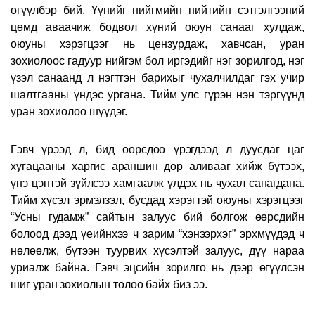
өгүүлбэр бий. Үүнийг нийгмийн нийтийн сэтгэлгээний
цөмд аваачиж бодвол хүний оюун санааг хулдаж,
оюуны хэрэгцээг нь цензурдаж, хавчсан, уран
зохиолоос гадуур нийгэм бол иргэдийг нэг зорилгод, нэг
үзэл санаанд л нэгтгэн барихыг чухалчилдаг гэх учир
шалтгааны үндэс ургана. Тийм улс гүрэн нэн тэргүүнд
уран зохиолоо шүүдэг.
Гэвч үрээд л, бид өөрсдөө үрэгдээд л дуусдаг цаг
хугацааны харгис араншин дор аливааг хийж бүтээх,
үнэ цэнтэй зүйлсээ хамгаалж үлдэх нь чухал санагдана.
Тийм хүсэл эрмэлзэл, бусдад хэрэгтэй оюуны хэрэгцээг
“Усны гудамж” сайтын залуус бий болгож өөрсдийн
болоод дээд үеийнхээ ч зарим “хэнээрхэг” эрхмүүдэд ч
нөлөөлж, бүтээн туурвих хүсэлтэй залуус, дүү нараа
уриалж байна. Гэвч эцсийн зорилго нь дээр өгүүлсэн
шиг уран зохиолын төлөө байх биз ээ.