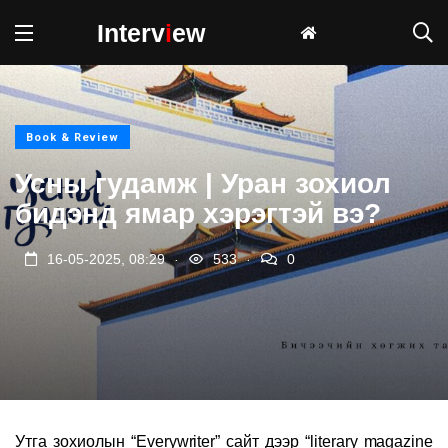
Interv
i
ew
Book & Review
Усны гудамж | Уран зохиол
бидэнд ямар хэрэгтэй вэ?
.
.
16-05-2025, 08:29
533
0
Утга зохиолын
“Everywriter”
сайт дээр
“literary magazine