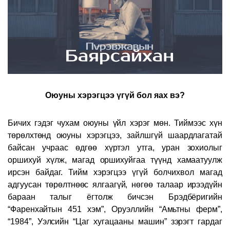
Оюуны хэрэгцээ үгүй бол яах вэ?
Бичих гэдэг чухам оюуны үйл хэрэг мөн. Тиймээс хүн
төрөлхтөнд оюуны хэрэгцээ, зайлшгүй шаардлагатай
байсан учраас өдгөө хүртэл утга, уран зохиолыг
оршихуй хүлж, магад оршихуйгаа түүнд хамаатуулж
ирсэн байдаг. Тийм хэрэгцээ үгүй болчихвол магад
адгуусан төрөлтнөөс ялгаагүй, нөгөө талаар ирээдүйн
бараан талыг ёгтолж бичсэн Брэдбёригийн
“Фаренхайтын 451 хэм”, Оруэллийн “Амьтны ферм”,
“1984”, Уэлсийн “Цаг хугацааны машин” зэрэгт гардаг