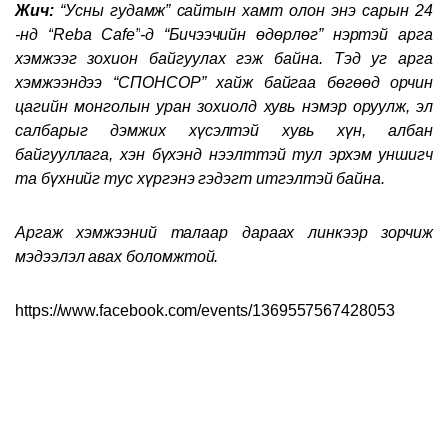
Жич:
“Усны гудамж” сайтын хамт олон энэ сарын 24
-нд “
Reba Cafe
”
-
д “Бичээчийн өдөрлөг” нэртэй арга
хэмжээг зохион байгуулах гэж байна. Тэд уг арга
хэмжээндээ “СПОНСОР” хайж байгаа бөгөөд орчин
цагийн монголын уран зохиолд хувь нэмэр оруулж, эл
салбарыг дэмжих хүсэлтэй хувь хүн, албан
байгууллага, хэн бүхэнд нээлттэй тул эрхэм уншигч
та бүхнийг тус хүргэнэ гэдэгт итгэлтэй байна.
Аргаж хэмжээний талаар дараах линкээр зорчиж
мэдээлэл авах боломжтой.
https://www.facebook.com/events/1369557567428053