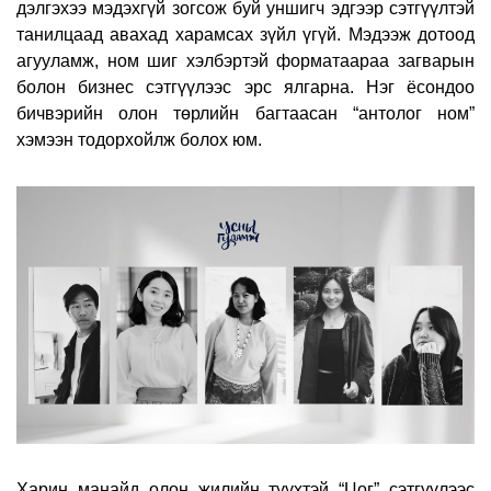
дэлгэхээ мэдэхгүй зогсож буй уншигч эдгээр сэтгүүлтэй
танилцаад авахад харамсах зүйл үгүй. Мэдээж дотоод
агууламж, ном шиг хэлбэртэй форматаараа загварын
болон бизнес сэтгүүлээс эрс ялгарна. Нэг ёсондоо
бичвэрийн олон төрлийн багтаасан “антолог ном”
хэмээн тодорхойлж болох юм.
Харин манайд олон жилийн түүхтэй “Цог” сэтгүүлээс