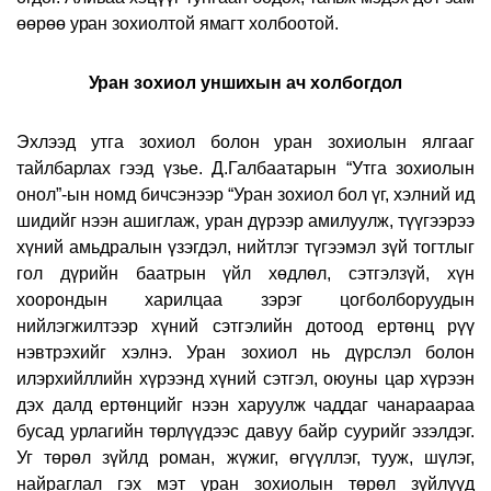
өөрөө уран зохиолтой ямагт холбоотой.
Уран зохиол уншихын ач холбогдол
Эхлээд утга зохиол болон уран зохиолын ялгааг
тайлбарлах гээд үзье. Д.Галбаатарын “Утга зохиолын
онол”-ын номд бичсэнээр “Уран зохиол бол үг, хэлний ид
шидийг нээн ашиглаж, уран дүрээр амилуулж, түүгээрээ
хүний амьдралын үзэгдэл, нийтлэг түгээмэл зүй тогтлыг
гол дүрийн баатрын үйл хөдлөл, сэтгэлзүй, хүн
хоорондын харилцаа зэрэг цогболборуудын
нийлэгжилтээр хүний сэтгэлийн дотоод ертөнц рүү
нэвтрэхийг хэлнэ. Уран зохиол нь дүрслэл болон
илэрхийллийн хүрээнд хүний сэтгэл, оюуны цар хүрээн
дэх далд ертөнцийг нээн харуулж чаддаг чанараараа
бусад урлагийн төрлүүдээс давуу байр суурийг эзэлдэг.
Уг төрөл зүйлд роман, жүжиг, өгүүллэг, тууж, шүлэг,
найраглал гэх мэт уран зохиолын төрөл зүйлүүд