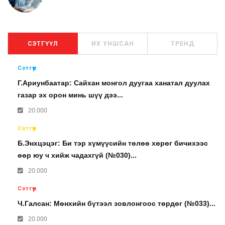
СЭТГҮҮЛ
ИХ УНШСАН
ТРЕНД
Сэтгүүл
Г.Ариунбаатар: Сайхан монгол дуугаа ханатал дуулах
газар эх орон минь шүү дээ...
20.000
Сэтгүүл
Б.Энхцэцэг: Би тэр хүмүүсийн төлөө хөрөг бичихээс
өөр юу ч хийж чадахгүй (№030)...
20.000
Сэтгүүл
Ч.Галсан: Мөнхийн бүтээл зовлонгоос төрдөг (№033)...
20.000