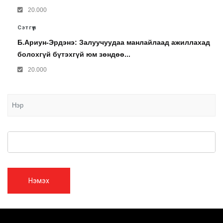
20.000
Сэтгүүл
Б.Ариун-Эрдэнэ: Залуучуудаа манлайлаад ажиллахад
болохгүй бүтэхгүй юм зөндөө...
20.000
Нэмэх