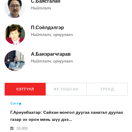
С.Баясгалан
Нийтлэлч
П.Соёлдэлгэр
Нийтлэлч, орчуулагч
А.Банзрагчгарав
Нийтлэлч, орчуулагч
СЭТГҮҮЛ
ИХ УНШСАН
ТРЕНД
Сэтгүүл
Г.Ариунбаатар: Сайхан монгол дуугаа ханатал дуулах
газар эх орон минь шүү дээ...
20.000