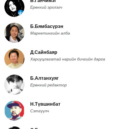
Б.Ганчимэг
Ерөнхий эрхлэгч
Б.Бямбасүрэн
Маркетингийн алба
Д.Сайнбаяр
Хариуцлагатай нарийн бичгийн дарга
Б.Алтанхуяг
Ерөнхий редактор
Н.Түвшинбат
Сэтгүүлч