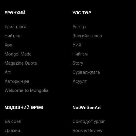
ЕРӨНХИЙ
УЛС ТӨР
Ярилцлага
Улс төр
Нийтлэл
Засгийн газар
Хөрөг
УИХ
Mongol Made
Нийгэм
Magazine Quote
Story
Art
Сурвалжлага
Авторын өрөө
Асуулт
Welcome to Mongolia
МЭДЭЭНИЙ ӨРӨӨ
NotWrittenArt
Өв соёл
Сонгодог урлаг
Дэлхий
Book & Review