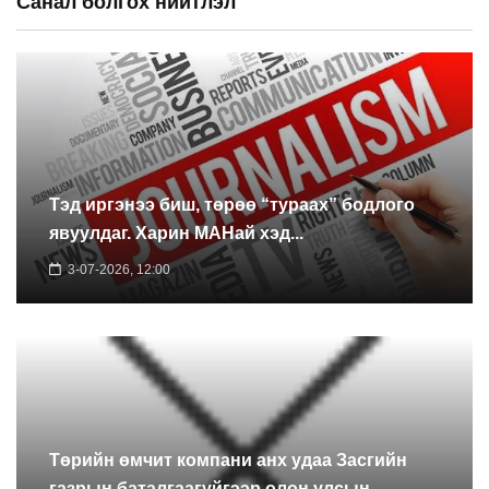
Санал болгох нийтлэл
Тэд иргэнээ биш, төрөө “тураах” бодлого
явуулдаг. Харин МАНай хэд...
3-07-2026, 12:00
Төрийн өмчит компани анх удаа Засгийн
газрын баталгаагүйгээр олон улсын