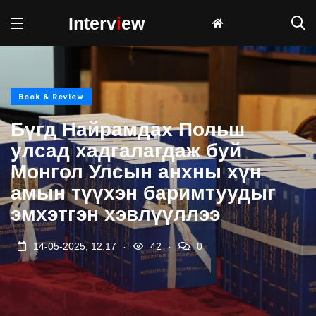
Interv
i
ew
Book & Review
Бүгд Найрамдах Польш
улсад хадгалагдаж буй
Монгол Улсын анхны хүн
амын түүхэн баримтуудыг
эмхэтгэн хэвлүүллээ
.
.
14-05-2025, 12:17
42
0