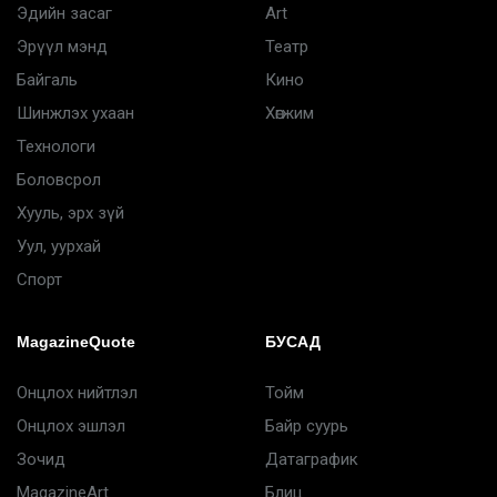
Эдийн засаг
Art
Эрүүл мэнд
Театр
Байгаль
Кино
Шинжлэх ухаан
Хөгжим
Технологи
Боловсрол
Хууль, эрх зүй
Уул, уурхай
Спорт
MagazineQuote
БУСАД
Онцлох нийтлэл
Тойм
Онцлох эшлэл
Байр суурь
Зочид
Датаграфик
MagazineArt
Блиц