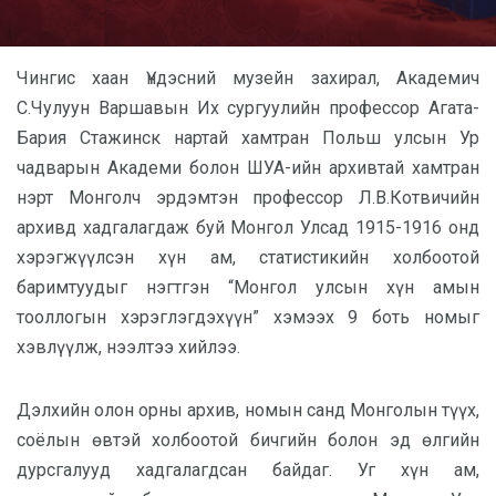
Чингис хаан Үндэсний музейн захирал, Академич
С.Чулуун Варшавын Их сургуулийн профессор Агата-
Бария Стажинск нартай хамтран Польш улсын Ур
чадварын Академи болон ШУА-ийн архивтай хамтран
нэрт Монголч эрдэмтэн профессор Л.В.Котвичийн
архивд хадгалагдаж буй Монгол Улсад 1915-1916 онд
хэрэгжүүлсэн хүн ам, статистикийн холбоотой
баримтуудыг нэгтгэн “Монгол улсын хүн амын
тооллогын хэрэглэгдэхүүн” хэмээх 9 боть номыг
хэвлүүлж, нээлтээ хийлээ.
Дэлхийн олон орны архив, номын санд Монголын түүх,
соёлын өвтэй холбоотой бичгийн болон эд өлгийн
дурсгалууд хадгалагдсан байдаг. Уг хүн ам,