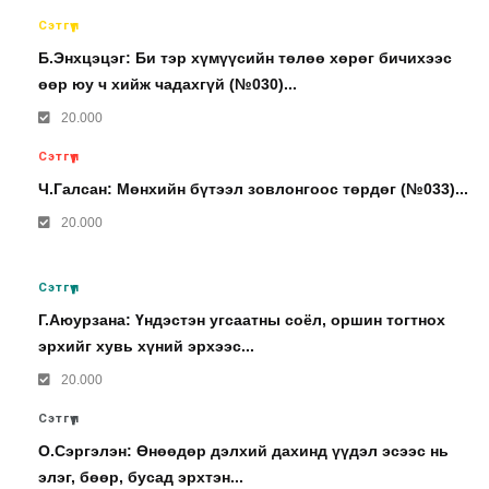
Сэтгүүл
Б.Энхцэцэг: Би тэр хүмүүсийн төлөө хөрөг бичихээс
өөр юу ч хийж чадахгүй (№030)...
20.000
Сэтгүүл
Ч.Галсан: Мөнхийн бүтээл зовлонгоос төрдөг (№033)...
20.000
Сэтгүүл
Г.Аюурзана: Үндэстэн угсаатны соёл, оршин тогтнох
эрхийг хувь хүний эрхээс...
20.000
Сэтгүүл
О.Сэргэлэн: Өнөөдөр дэлхий дахинд үүдэл эсээс нь
элэг, бөөр, бусад эрхтэн...