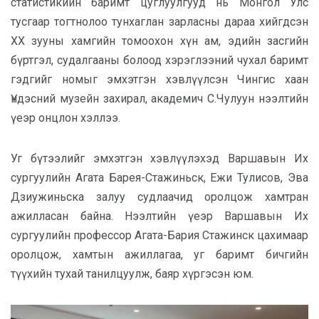
статистикийн баримт цуглуулгууд нь Монгол Улс
тусгаар тогтнолоо тунхаглан зарласны дараа хийгдсэн
XX зууны хамгийн томоохон хүн ам, эдийн засгийн
бүртгэл, судалгааны болоод хэрэглээний чухал баримт
гэдгийг номыг эмхэтгэн хэвлүүлсэн Чингис хаан
Үндэсний музейн захирал, академич С.Чулуун нээлтийн
үеэр онцлон хэллээ.
Уг бүтээлийг эмхэтгэн хэвлүүлэхэд Варшавын Их
сургуулийн Агата Барея-Стажиньск, Ежи Тулисов, Эва
Дзиужиньска залуу судлаачид оролцож хамтран
ажилласан байна. Нээлтийн үеэр Варшавын Их
сургуулийн профессор Агата-Бария Стажинск цахимаар
оролцож, хамтын ажиллагаа, уг баримт бичгийн
түүхийн тухай танилцуулж, баяр хүргэсэн юм.