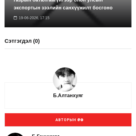
экспортын зээлийн санхүүжилт босгоно
19-06-2026, 17:15
Сэтгэгдэл (0)
Б.Алтанхуяг
АВТОРЫН ӨРӨӨ