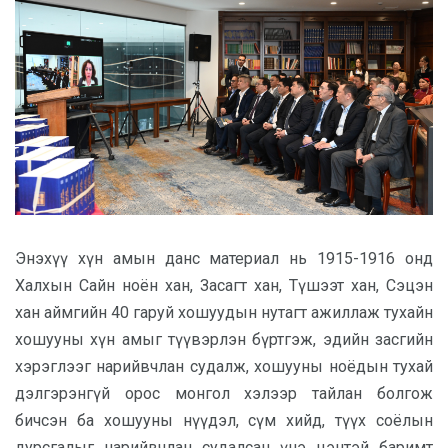
Энэхүү хүн амын данс материал нь 1915-1916 онд
Халхын Сайн ноён хан, Засагт хан, Түшээт хан, Сэцэн
хан аймгийн 40 гаруй хошуудын нутагт ажиллаж тухайн
хошууны хүн амыг түүвэрлэн бүртгэж, эдийн засгийн
хэрэглээг нарийвчлан судалж, хошууны ноёдын тухай
дэлгэрэнгүй орос монгол хэлээр тайлан болгож
бичсэн ба хошууны нүүдэл, сүм хийд, түүх соёлын
дурсгалыг нарийвчлан судалсан үнэ цэнтэй баримт