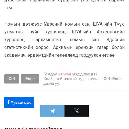
юм.
Номын дээжээс Үндэсний номын сан, ШУА-ийн Түүх,
угсаатны зүйн хүрээлэн, ШУА-ийн Археологийн
хүрээлэн, Парламентын номын сан, Үндэсний
статистикийн хороо, Архивын ерөнхий газар болон
академич, эрдэмтдийн төлөөлөлд гардуулан өглөө.
Гомдол
хэрхэн
мэдүүлэх вэ?
Ctrl
Enter
Холбоотой текстийг идэвхжүүлэн
Ctrl+Enter
дарна уу.
Хуваалцах