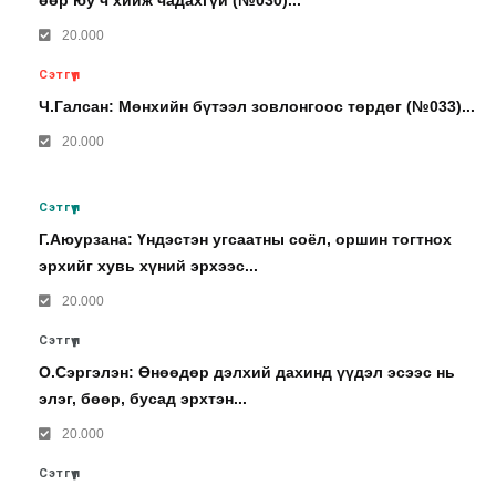
өөр юу ч хийж чадахгүй (№030)...
20.000
Сэтгүүл
Ч.Галсан: Мөнхийн бүтээл зовлонгоос төрдөг (№033)...
20.000
Сэтгүүл
Г.Аюурзана: Үндэстэн угсаатны соёл, оршин тогтнох
эрхийг хувь хүний эрхээс...
20.000
Сэтгүүл
О.Сэргэлэн: Өнөөдөр дэлхий дахинд үүдэл эсээс нь
элэг, бөөр, бусад эрхтэн...
20.000
Сэтгүүл