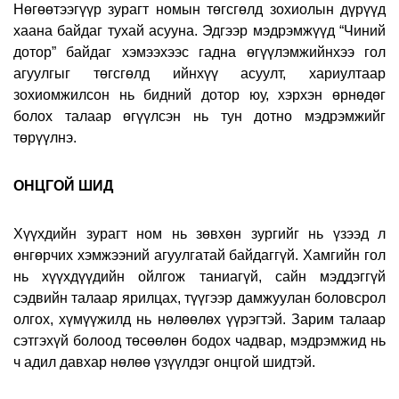
Нөгөөтээгүүр зурагт номын төгсгөлд зохиолын дүрүүд
хаана байдаг тухай асууна. Эдгээр мэдрэмжүүд “Чиний
дотор” байдаг хэмээхээс гадна өгүүлэмжийнхээ гол
агуулгыг төгсгөлд ийнхүү асуулт, хариултаар
зохиомжилсон нь бидний дотор юу, хэрхэн өрнөдөг
болох талаар өгүүлсэн нь тун дотно мэдрэмжийг
төрүүлнэ.
ОНЦГОЙ ШИД
Хүүхдийн зурагт ном нь зөвхөн зургийг нь үзээд л
өнгөрчих хэмжээний агуулгатай байдаггүй. Хамгийн гол
нь хүүхдүүдийн ойлгож таниагүй, сайн мэддэггүй
сэдвийн талаар ярилцах, түүгээр дамжуулан боловсрол
олгох, хүмүүжилд нь нөлөөлөх үүрэгтэй. Зарим талаар
сэтгэхүй болоод төсөөлөн бодох чадвар, мэдрэмжид нь
ч адил давхар нөлөө үзүүлдэг онцгой шидтэй.