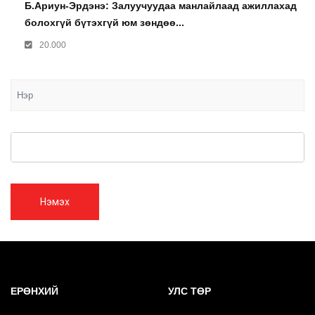
Б.Ариун-Эрдэнэ: Залуучуудаа манлайлаад ажиллахад
болохгүй бүтэхгүй юм зөндөө...
20.000
Нэмэх
ЕРӨНХИЙ
УЛС ТӨР