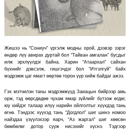
Жишээ нь “Сониуч” үргэлж модны орой, дээвэр зэрэг
өндөр лүү авирах дуртай бол “Тайван амгалан” бусдыг
илж эрхлүүлдэг байна. Харин “Атаархал” сайхан
бүхнийг дэвсэлж, гишгэчдэг бол “Итгэлгүй” байх
мэдрэмж цаг ямагт өөртөө торон үүр хийж байдаг ажээ.
Гэх мэтчилэн таны мэдрэмжүүд Заиацын бийрээр амь
орж, тэд өөрсдөдөө чухам ямар зүйлийг бүтээж өгдөг,
юу хийдэг талаар илүү нарийн ойлголтыг хүүхдэд тань
өгнө. Тэндээс хүүхэд тань “Догдлол” шиг шинэ номоо
найздаа үзүүлэхээр яарч, “Аз жаргал” шиг хөөсөн
бөмбөлөг дотор сууж нисэхийг хүснэ. Тэдгээр