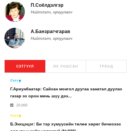
П.Соёлдэлгэр
Нийтлэлч, орчуулагч
А.Банзрагчгарав
Нийтлэлч, орчуулагч
СЭТГҮҮЛ
ИХ УНШСАН
ТРЕНД
Сэтгүүл
Г.Ариунбаатар: Сайхан монгол дуугаа ханатал дуулах
газар эх орон минь шүү дээ...
20.000
Сэтгүүл
Б.Энхцэцэг: Би тэр хүмүүсийн төлөө хөрөг бичихээс