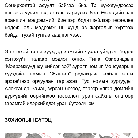
Сонирхолтой асуулт байгаа биз. Та хүүхдүүдээсээ
ингэж асуувал тэд хэрхэн хариулах бол. Өөрсдийн зан
араншин, мэдрэмжийг биетээр, бодит зүйлээр төсөөлөн
бодож, аль мэдрэмж нь хүнд аз жаргалыг хүртээж
байдаг тухай тунгаагаад нэг үзье.
Энэ тухай таны хүүхдэд хамгийн чухал үйлдэл, бодол
сэтгэхүйн талаар мэдлэг олгох Тина Озиевицзын
“Мэдрэмжүүд юу хийдэг вэ?” зурагт номыг Монсударын
хүүхдийн номын “Жангар” редакцаас албан ёсны
эрхтэйгээр орчуулан гаргажээ. Тус номын зургуудыг
Александр Заиац зурсан бөгөөд тэрээр үлгэр домгийн
дүрүүдийг өөрийнхөө төсөөлөл, уран сайхны өнцгөөр
гарамгай илэрхийлдэг уран бүтээлч юм.
ЗОХИОЛЫН БҮТЭЦ