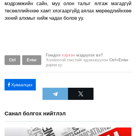
мэдрэмжийн сайн, муу олон талыг ялгаж магадгүй
төсөөллийнхөө хамт хязгааргүйд аялах мөрөөдлийнхөө
эхний алхмыг хийж чадах болов уу.
Гомдол
хэрхэн
мэдүүлэх вэ?
Ctrl
Enter
Холбоотой текстийг идэвхжүүлэн
Ctrl+Enter
дарна уу.
Хуваалцах
Санал болгох нийтлэл