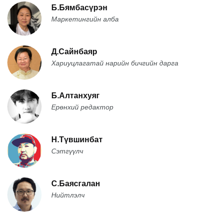
Б.Бямбасүрэн
Маркетингийн алба
Д.Сайнбаяр
Хариуцлагатай нарийн бичгийн дарга
Б.Алтанхуяг
Ерөнхий редактор
Н.Түвшинбат
Сэтгүүлч
С.Баясгалан
Нийтлэлч