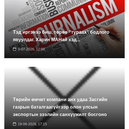
Тэд иргэнээ биш, төрөө “тураах” бодлого
явуулдаг. Харин МАНай хэд...
3-07-2026, 12:00
Төрийн өмчит компани анх удаа Засгийн
газрын баталгаагүйгээр олон улсын
экспортын зээлийн санхүүжилт босгоно
19-06-2026, 17:15