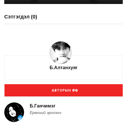
Сэтгэгдэл (0)
Б.Алтанхуяг
АВТОРЫН ӨРӨӨ
Б.Ганчимэг
Ерөнхий эрхлэгч