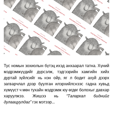
Тус номын зохиолын бүтэц ихэд анхаарал татна. Хүний
мэдрэмжүүдийг дүрсэлж, тэдгээрийн хамгийн хийх
дуртай зүйлсийг нь нэн ойр, яг л бодит ахуй дээрх
загварчлал дээр буулган илэрхийлснээс гадна хувьд
хүмүүст ч мөн тухайн мэдрэмж юу өгдөг болохыг давхар
харуулжээ. Жишээ нь
“Талархал биднийг
дулаацуулдаг”
гэх мэтээр...