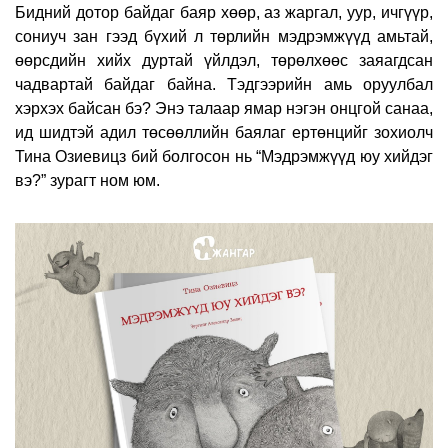
Бидний дотор байдаг баяр хөөр, аз жаргал, уур, ичгүүр,
сониуч зан гээд бүхий л төрлийн мэдрэмжүүд амьтай,
өөрсдийн хийх дуртай үйлдэл, төрөлхөөс заяагдсан
чадвартай байдаг байна. Тэдгээрийн амь оруулбал
хэрхэх байсан бэ? Энэ талаар ямар нэгэн онцгой санаа,
ид шидтэй адил төсөөллийн баялаг ертөнцийг зохиолч
Тина Озиевицз бий болгосон нь “Мэдрэмжүүд юу хийдэг
вэ?” зурагт ном юм.