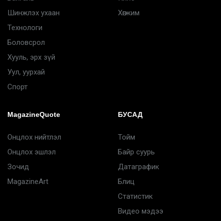
Шинжлэх ухаан
Хөгжим
Технологи
Боловсрол
Хууль, эрх зүй
Уул, уурхай
Спорт
MagazineQuote
БУСАД
Онцлох нийтлэл
Тойм
Онцлох эшлэл
Байр суурь
Зочид
Датаграфик
MagazineArt
Блиц
Статистик
Видео мэдээ