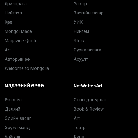
Ярилцлага
Улс төр
Нийтлэл
Засгийн газар
Хөрөг
УИХ
Mongol Made
Нийгэм
Magazine Quote
Story
Art
Сурвалжлага
Авторын өрөө
Асуулт
Welcome to Mongolia
МЭДЭЭНИЙ ӨРӨӨ
NotWrittenArt
Өв соёл
Сонгодог урлаг
Дэлхий
Book & Review
Эдийн засаг
Art
Эрүүл мэнд
Театр
Байгаль
Кино