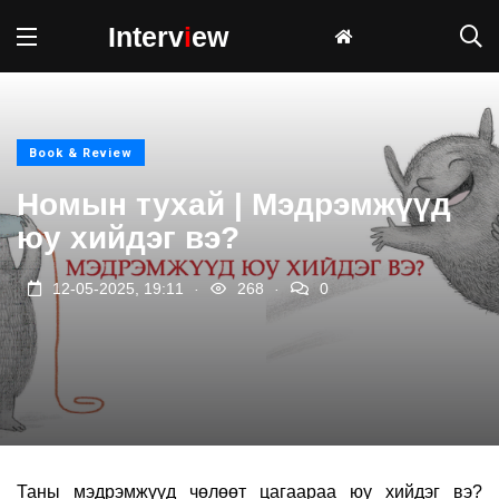
Interv
i
ew
Book & Review
Номын тухай | Мэдрэмжүүд
юу хийдэг вэ?
.
.
12-05-2025, 19:11
268
0
Таны мэдрэмжүүд чөлөөт цагаараа юу хийдэг вэ?