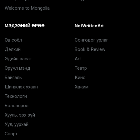
Welcome to Mongolia
МЭДЭЭНИЙ ӨРӨӨ
NotWrittenArt
Өв соёл
Сонгодог урлаг
Дэлхий
Book & Review
Эдийн засаг
Art
Эрүүл мэнд
Театр
Байгаль
Кино
Шинжлэх ухаан
Хөгжим
Технологи
Боловсрол
Хууль, эрх зүй
Уул, уурхай
Спорт