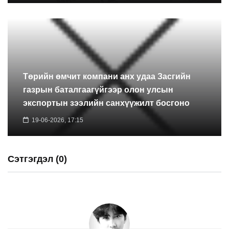
Төрийн өмчит компани анх удаа Засгийн
газрын баталгаагүйгээр олон улсын
экспортын зээлийн санхүүжилт босгоно
19-06-2026, 17:15
Сэтгэгдэл (0)