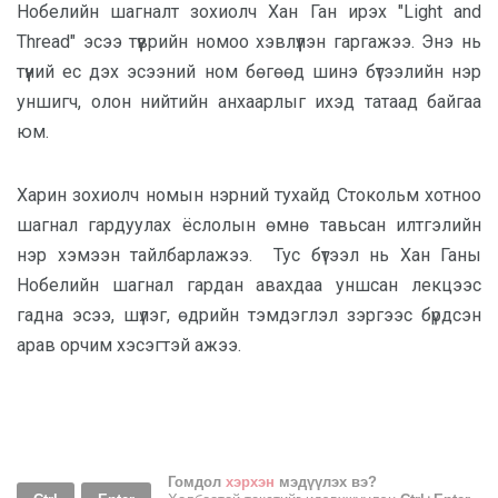
Нобелийн шагналт зохиолч Хан Ган ирэх "Light and
Thread" эсээ түүврийн номоо хэвлүүлэн гаргажээ. Энэ нь
түүний ес дэх эсээний ном бөгөөд шинэ бүтээлийн нэр
уншигч, олон нийтийн анхаарлыг ихэд татаад байгаа
юм.
Харин зохиолч номын нэрний тухайд Стокольм хотноо
шагнал гардуулах ёслолын өмнө тавьсан илтгэлийн
нэр хэмээн тайлбарлажээ. Тус бүтээл нь Хан Ганы
Нобелийн шагнал гардан авахдаа уншсан лекцээс
гадна эсээ, шүлэг, өдрийн тэмдэглэл зэргээс бүрдсэн
арав орчим хэсэгтэй ажээ.
Гомдол
хэрхэн
мэдүүлэх вэ?