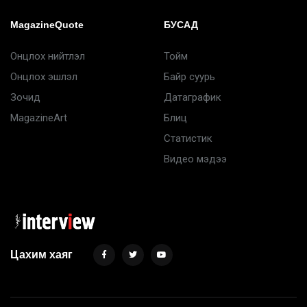
MagazineQuote
БУСАД
Онцлох нийтлэл
Тойм
Онцлох эшлэл
Байр суурь
Зочид
Датаграфик
MagazineArt
Блиц
Статистик
Видео мэдээ
Цахим хаяг