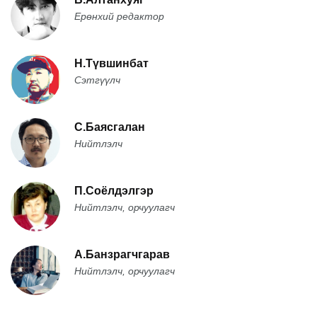
Ерөнхий редактор
Н.Түвшинбат
Сэтгүүлч
С.Баясгалан
Нийтлэлч
П.Соёлдэлгэр
Нийтлэлч, орчуулагч
А.Банзрагчгарав
Нийтлэлч, орчуулагч