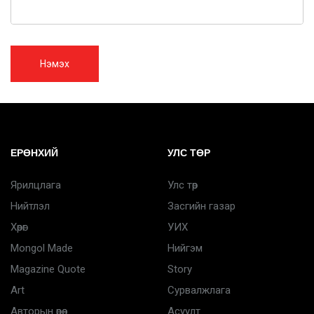
Нэмэх
ЕРӨНХИЙ
УЛС ТӨР
Ярилцлага
Улс төр
Нийтлэл
Засгийн газар
Хөрөг
УИХ
Mongol Made
Нийгэм
Magazine Quote
Story
Art
Сурвалжлага
Авторын өрөө
Асуулт