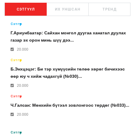
СЭТГҮҮЛ
ИХ УНШСАН
ТРЕНД
Сэтгүүл
Г.Ариунбаатар: Сайхан монгол дуугаа ханатал дуулах
газар эх орон минь шүү дээ...
20.000
Сэтгүүл
Б.Энхцэцэг: Би тэр хүмүүсийн төлөө хөрөг бичихээс
өөр юу ч хийж чадахгүй (№030)...
20.000
Сэтгүүл
Ч.Галсан: Мөнхийн бүтээл зовлонгоос төрдөг (№033)...
20.000
Сэтгүүл