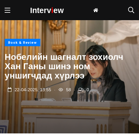
Interv
i
ew
Book & Review
Нобелийн шагналт зохиолч
Хан Ганы шинэ ном
уншигчдад хүрлээ
.
.
22-04-2025, 13:55
58
0