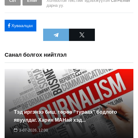
Ctrl
Enter
Холбоотой текстийг идэвхжүүлэн
Ctrl+Enter
дарна уу.
Хуваалцах
Санал болгох нийтлэл
Тэд иргэнээ биш, төрөө “тураах” бодлого
явуулдаг. Харин МАНай хэд...
3-07-2026, 12:00