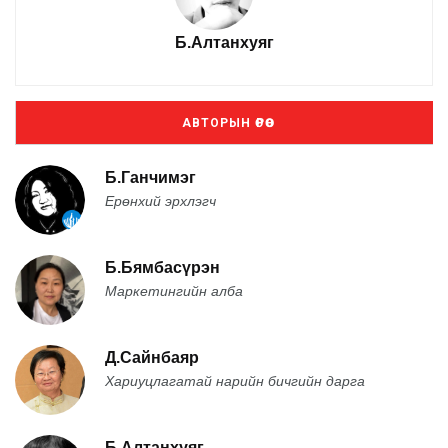
Б.Алтанхуяг
АВТОРЫН ӨРӨӨ
Б.Ганчимэг
Ерөнхий эрхлэгч
Б.Бямбасүрэн
Маркетингийн алба
Д.Сайнбаяр
Хариуцлагатай нарийн бичгийн дарга
Б.Алтанхуяг