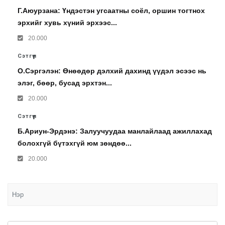
Г.Аюурзана: Үндэстэн угсаатны соёл, оршин тогтнох
эрхийг хувь хүний эрхээс...
20.000
Сэтгүүл
О.Сэргэлэн: Өнөөдөр дэлхий дахинд үүдэл эсээс нь
элэг, бөөр, бусад эрхтэн...
20.000
Сэтгүүл
Б.Ариун-Эрдэнэ: Залуучуудаа манлайлаад ажиллахад
болохгүй бүтэхгүй юм зөндөө...
20.000