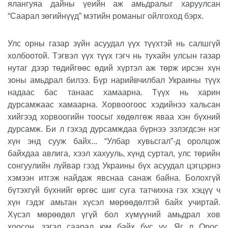
ялангуяа дайны үеийн аж амьдралыг харуулсан
“Саарал зөгийнүүд” мэтийн романыг ойлгоход бэрх.
Улс орны газар зүйн асуудал үүх түүхтэй нь салшгүй
холбоотой. Тэгвэл үүх түүх гэгч нь тухайн улсын газар
нутаг дээр төдийгөөс өдий хүртэл аж төрж ирсэн хүн
зоны амьдрал билээ. Бүр нарийвчилбал Украины түүх
надаас бас танаас хамаарна. Түүх нь харин
дурсамжаас хамаарна. Хорвоогоос хэдийнээ хальсан
хийгээд хорвоогийн тоосыг хөдөлгөж яваа хэн бүхний
дурсамж. Би л гэхэд дурсамждаа бүрнээ эзлэгдсэн нэг
хүн энд сууж байх... “Улбар хувьсгал”-д оролцож
байхдаа авлига, хээл хахууль, хүнд суртал, улс төрийн
сонгуулийн луйвар гээд Украины бүх асуудал цэгцэрнэ
хэмээн итгэж найдаж явснаа санаж байна. Болохгүй
бүтэхгүй бүхнийг өргөс шиг суга татчихна гэх хэцүү ч
хүн гэдэг амьтан хүсэл мөрөөдөлтэй байх учиртай.
Хүсэл мөрөөдөл үгүй бол хүмүүний амьдрал хов
хоосон, зэгэл саарал юм байх бус уу. Яг л Орос,