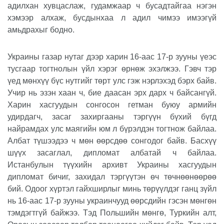
адилхан хувцаслаж, гудамжаар ч бусадтайгаа нэгэн
хэмээр алхаж, бусдынхаа л адил чимээ имээгүй
амьдрахыг бодно.
Украины газар нутаг дээр харин 16-аас 17-р зууны үеэс
тусгаар тогтнолын үйл хэрэг өрнөж эхэлжээ. Гэвч тэр
үед мөнхүү бүс нутгийг төрт улс гэж нэрлэхэд бэрх байв.
Учир нь эзэн хаан ч, бие даасан эрх дарх ч байсангүй.
Харин хасгуудын сонгосон гетман буюу армийн
удирдагч, засаг захиргааны тэргүүн бүхий бүгд
найрамдах улс маягийн юм л бүрэлдэн тогтнож байлаа.
Албат түшээдээ ч мөн өөрсдөө сонгодог байв. Басхүү
шүүх засаглал, дипломат албатай ч байлаа.
Истанбулын түүхийн архивт Украины хасгуудын
дипломат бичиг, захидал тэргүүтэн өч төчнөөнөөрөө
бий. Одоог хүртэл гайхширлыг минь төрүүлдэг ганц зүйл
нь 16-аас 17-р зууны украинчууд өөрсдийн гэсэн мөнгөн
тэмдэгтгүй байжээ. Тэд Польшийн мөнгө, Туркийн алт,