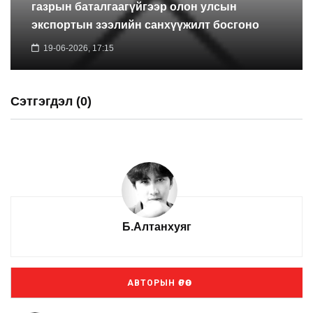
газрын баталгаагүйгээр олон улсын
экспортын зээлийн санхүүжилт босгоно
19-06-2026, 17:15
Сэтгэгдэл (0)
Б.Алтанхуяг
АВТОРЫН ӨРӨӨ