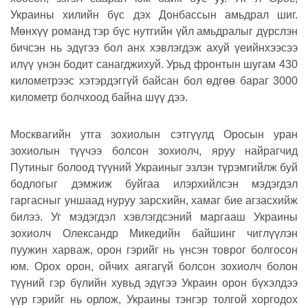
Украины хилийн бүс дэх Донбассын амьдрал шиг.
Мөнхүү романд тэр бүс нутгийн үйл амьдралыг дүрслэн
бичсэн нь эдүгээ бол анх хэвлэгдэж ахуй үеийнхээсээ
илүү үнэн бодит санагджихуй. Урьд фронтын шугам 430
километрээс хэтэрдэггүй байсан бол өдгөө бараг 3000
километр болчхоод байна шүү дээ.
Москвагийн утга зохиолын сэтгүүлд Оросын уран
зохиолын түүчээ болсон зохиолч, яруу найрагчид
Путиныг болоод түүний Украиныг эзлэн түрэмгийлж буй
бодлогыг дэмжиж буйгаа илэрхийлсэн мэдэгдэл
гаргасныг уншаад нуруу зарсхийн, хамаг бие агзасхийж
билээ. Уг мэдэгдэл хэвлэгдсэний маргааш Украины
зохиолч Олександр Микедийн байшинг чиглүүлэн
пуужин харваж, орон гэрийг нь үнсэн товрог болгосон
юм. Орох орон, ойчих аягагүй болсон зохиолч болон
түүний гэр бүлийн хувьд эдүгээ Украин орон бүхэлдээ
үүр гэрийг нь орлож, Украины тэнгэр толгой хоргодох