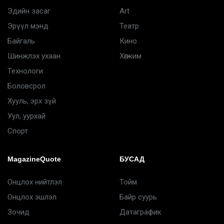
Эдийн засаг
Art
Эрүүл мэнд
Театр
Байгаль
Кино
Шинжлэх ухаан
Хөгжим
Технологи
Боловсрол
Хууль, эрх зүй
Уул, уурхай
Спорт
MagazineQuote
БУСАД
Онцлох нийтлэл
Тойм
Онцлох эшлэл
Байр суурь
Зочид
Датаграфик