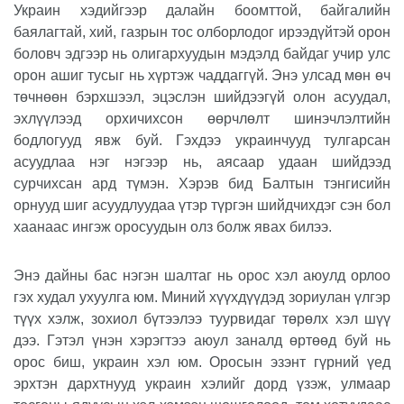
Украин хэдийгээр далайн боомттой, байгалийн
баялагтай, хий, газрын тос олборлодог ирээдүйтэй орон
боловч эдгээр нь олигархуудын мэдэлд байдаг учир улс
орон ашиг тусыг нь хүртэж чаддаггүй. Энэ улсад мөн өч
төчнөөн бэрхшээл, эцэслэн шийдээгүй олон асуудал,
эхлүүлээд орхичихсон өөрчлөлт шинэчлэлтийн
бодлогууд явж буй. Гэхдээ украинчууд тулгарсан
асуудлаа нэг нэгээр нь, аясаар удаан шийдээд
сурчихсан ард түмэн. Хэрэв бид Балтын тэнгисийн
орнууд шиг асуудлуудаа үтэр түргэн шийдчихдэг сэн бол
хаанаас ингэж оросуудын олз болж явах билээ.
Энэ дайны бас нэгэн шалтаг нь орос хэл аюулд орлоо
гэх худал ухуулга юм. Миний хүүхдүүдэд зориулан үлгэр
түүх хэлж, зохиол бүтээлээ туурвидаг төрөлх хэл шүү
дээ. Гэтэл үнэн хэрэгтээ аюул заналд өртөөд буй нь
орос биш, украин хэл юм. Оросын эзэнт гүрний үед
эрхтэн дархтнууд украин хэлийг дорд үзэж, улмаар