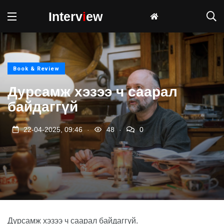
Interv
i
ew
Book & Review
Дурсамж хэзээ ч саарал
байдаггүй
.
.
22-04-2025, 09:46
48
0
Дурсамж хэзээ ч саарал байдаггүй.