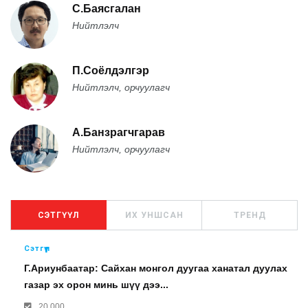
С.Баясгалан
Нийтлэлч
П.Соёлдэлгэр
Нийтлэлч, орчуулагч
А.Банзрагчгарав
Нийтлэлч, орчуулагч
СЭТГҮҮЛ
ИХ УНШСАН
ТРЕНД
Сэтгүүл
Г.Ариунбаатар: Сайхан монгол дуугаа ханатал дуулах
газар эх орон минь шүү дээ...
20.000