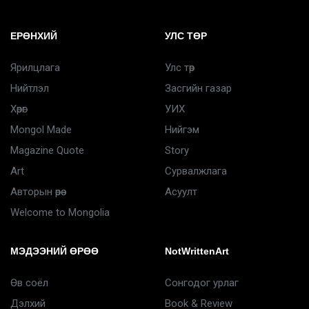
ЕРӨНХИЙ
УЛС ТӨР
Ярилцлага
Улс төр
Нийтлэл
Засгийн газар
Хөрөг
УИХ
Mongol Made
Нийгэм
Magazine Quote
Story
Art
Сурвалжлага
Авторын өрөө
Асуулт
Welcome to Mongolia
МЭДЭЭНИЙ ӨРӨӨ
NotWrittenArt
Өв соёл
Сонгодог урлаг
Дэлхий
Book & Review