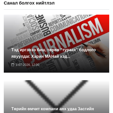
Санал болгох нийтлэл
Тэд иргэнээ биш, төрөө “тураах” бодлого
явуулдаг. Харин МАНай хэд...
3-07-2026, 12:00
Төрийн өмчит компани анх удаа Засгийн