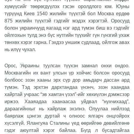
хүмүүсийг төөрөгдүүлэх гэсэн оролдлого юм. Юуны
түрүүнд Киев 1540 жилийн түүхтэй бол Москва ердөө
875 жилийн түүхтэй гэдгийг мэдэх хэрэгтэй. Оросууд
болон украинчууд яагаад нэг ард түмэн биш вэ гэдгийг
ойлгохын тулд энэ бүс нутгийн түүхийг гүн гүнзгий ухаж
төнхөх хэрэг гарна. Гэхдээ уншиж судлаад, ойлгож авах
нь илүү чухал.
Орос, Украины туулсан түүхэн замнал онхи ондоо.
Москвагийн их вант улсын үр хойчис болсон оросууд
болбоос эзэн хааны эрх сүр дор амьдарч дассан ард
түмэн. Тэд эрхтэн дархтандаа үнэнч, эзэн хаандаа
хайртай учраас “эв хамтач үзэл”-ийг хөхиүлэн дэмжсээр
иржээ. Хааяадаа хаанаасаа уйдвал “нухчихаад”,
дараагийнхыг нь хайрлаж эхэлнэ. Олуулаа нийлээд
баярлаж цэнгэх дуртай ч олноос ялгарч онцгойрох
хүсэлгүй. Ялангуяа Сталины үед өөрийгөө дөвийлгөнө
гэдэг аюултай хэрэг байлаа. Бүгд л бусадтайгаа