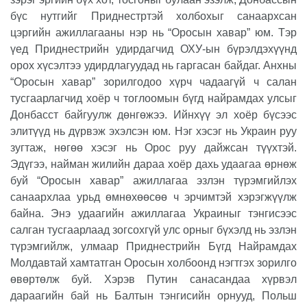
бүс нутгийг Приднестртэй холбохыг санаархсан
цэргийн ажиллагааны нэр нь “Оросын хавар” юм. Тэр
үед Приднестрийн удирдагчид ОХУ-ын бүрэлдэхүүнд
орох хүсэлтээ удирдлагуудад нь гаргасан байдаг. Анхны
“Оросын хавар” зорилгодоо хүрч чадаагүй ч салан
тусгаарлагчид хоёр ч тоглоомын бүгд найрамдах улсыг
Донбасст байгуулж дөнгөжээ. Ийнхүү эл хоёр бүсээс
элитүүд нь дүрвэж эхэлсэн юм. Нэг хэсэг нь Украин руу
зугтаж, нөгөө хэсэг нь Орос руу дайжсан түүхтэй.
Эдүгээ, найман жилийн дараа хоёр дахь удаагаа өрнөж
буй “Оросын хавар” ажиллагаа эзлэн түрэмгийлэх
санаархлаа урьд өмнөхөөсөө ч эрчимтэй хэрэгжүүлж
байна. Энэ удаагийн ажиллагаа Украиныг тэнгисээс
салган тусгаарлаад зогсохгүй улс орныг бүхэлд нь эзлэн
түрэмгийлж, улмаар Приднестрийн Бүгд Найрамдах
Молдавтай хамтатган Оросын холбоонд нэгтгэх зорилго
өвөртөлж буй. Хэрэв Путин санасандаа хүрвэл
дараагийн бай нь Балтын тэнгисийн орнууд, Польш