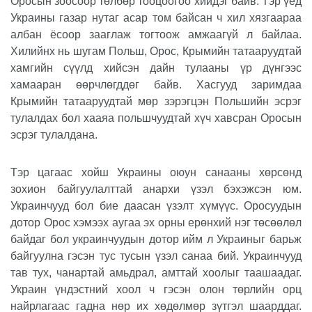
Оросын зоосоор төлбөр тооцоогоо хийдэг байв. Тэр үед
Украины газар нутаг асар том байсан ч хил хязгаараа
албан ёсоор зааглаж тогтоож амжаагүй л байлаа.
Хилийнх нь шугам Польш, Орос, Крымийн татааруудтай
хамгийн сүүлд хийсэн дайн тулааны үр дүнгээс
хамааран өөрчлөгддөг байв. Хасгууд заримдаа
Крымийн татааруудтай мөр зэрэгцэн Польшийн эсрэг
тулалдах бол хааяа польшчуудтай хүч хавсран Оросын
эсрэг тулалдана.
Тэр цагаас хойш Украины оюун санааны хөрсөнд
зохион байгуулалттай анархи үзэл бэхэжсэн юм.
Украинчууд бол бие даасан үзэлт хүмүүс. Оросуудын
дотор Орос хэмээх аугаа эх орны ерөнхий нэг төсөөлөл
байдаг бол украинчуудын дотор ийм л Украиныг барьж
байгуулна гэсэн тус тусын үзэл санаа бий. Украинчууд
тав тух, чанартай амьдрал, амттай хоолыг таашаадаг.
Украин үндэстний хоол ч гэсэн олон төрлийн орц
найрлагаас гадна нөр их хөдөлмөр зүтгэл шаарддаг.