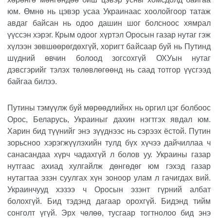
юм. Өмнө нь цэвэр усаа Украинаас хоолойгоор татаж
авдаг байсан нь одоо дашин шог болсноос хямрал
үүссэн хэрэг. Крым одоог хүртэл Оросын газар нутаг гэж
хүлээн зөвшөөрөгдөхгүй, хоригт байсаар буй нь Путинд
шүдний өвчин болоод зогсохгүй ОХУын нутаг
дэвсгэрийг тэлэх төлөвлөгөөнд нь саад тотгор үүсгээд
байгаа билээ.
Путины тэмүүлж буй мөрөөдлийнх нь оргил цэг болбоос
Орос, Беларусь, Украиныг дахин нэгтгэх явдал юм.
Харин бид түүнийг энэ зүүднээс нь сэрээх ёстой. Путин
зорьсноо хэрэгжүүлэхийн тулд бүх хүчээ дайчиллаа ч
санасандаа хүрч чадахгүй л болов уу. Украины газар
нутгаас ахиад хулгайлж дөнгөдөг юм гэхэд газар
нутагтаа эзэн суулгах хүн зоноор улам л гачигдах вий.
Украинчууд хэзээ ч Оросын эзэнт гүрний албат
болохгүй. Бид тэдэнд дагаар орохгүй. Бидэнд тийм
сонголт үгүй. Эрх чөлөө, тусгаар тогтнолоо бид энэ