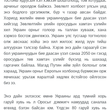
тосгоны ядуусын хэл хэмээн шошголоод, том хотуудаас
арчихыг оролдож байжээ. Зөвлөлт холбоот улсын үед
энэ бодлого үргэлжилж, бүр ч газар авсан байдаг.
Хориод жилийн өмнө украинчуудын бие даасан үзэл
хийгээд Зөвлөлтийн үеийн оросуудын хамтач үзлийн
хил Украин орныг голоор нь таллан хувааж, хана
хэрмээ босгож дөнгөжээ. Украин улс тусгаар тогтнолоо
олж авснаас хойш энэ хил жилээс жилд зүүн тийш
алгуурхан тэлсээр байна. Хэрэв энэ дайн гараагүй сэн
бол украинчуудын бие даасан үзэл санаа 2050 он гэхэд
оросуудын төв хамтач үзлийг бүхэлд нь шахаад
гаргачих байлаа. Магад Путин ийм зүйл болохыг олж
хараад, Украин орныг Европын холбоонд бүрмөсөн орж
явчихаас урьтаж яаралтай хөдлөх ёстойгоо ойлгосон
биз ээ.
Энэ дайн эхлэхээс өмнө Украины ард түмний хорь
гаруй хувь нь л Оросыг дэмжигч намуудад саналаа
өгөхөд бэлэн байсан юм. Үлдсэн 80 гаруй хувь нь