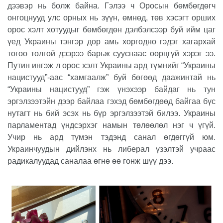
дээвэр нь болж байна. Гэлээ ч Оросын бөмбөгдөгч
онгоцнууд улс орных нь зүүн, өмнөд, төв хэсэгт орших
орос хэлт хотуудыг бөмбөгдөн дэлбэлсээр буй ийм цаг
үед Украины тэнгэр дор амь хоргодно гэдэг хагархай
тогоо толгой дээрээ барьж сууснаас өөрцгүй хэрэг ээ.
Путин ингэж л орос хэлт Украины ард түмнийг “Украины
нацистууд”-аас “хамгаалж” буй бөгөөд даажинтай нь
“Украины нацистууд” гэж үнэхээр байдаг нь тун
эргэлзээтэйн дээр байлаа гэхэд бөмбөгдөөд байгаа бүс
нутагт нь бий эсэх нь бүр эргэлзээтэй билээ. Украины
парламентад үндсэрхэг намын төлөөлөл нэг ч үгүй.
Учир нь ард түмэн тэдэнд санал өгдөггүй юм.
Украинчуудын дийлэнх нь либерал үзэлтэй учраас
радикалуудад саналаа өгнө өө гонж шүү дээ.