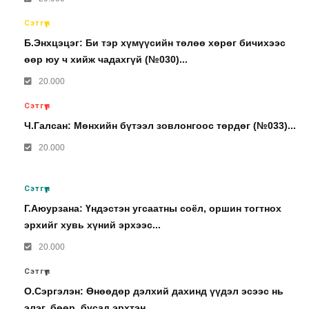
Сэтгүүл
Б.Энхцэцэг: Би тэр хүмүүсийн төлөө хөрөг бичихээс
өөр юу ч хийж чадахгүй (№030)...
20.000
Сэтгүүл
Ч.Галсан: Мөнхийн бүтээл зовлонгоос төрдөг (№033)...
20.000
Сэтгүүл
Г.Аюурзана: Үндэстэн угсаатны соёл, оршин тогтнох
эрхийг хувь хүний эрхээс...
20.000
Сэтгүүл
О.Сэргэлэн: Өнөөдөр дэлхий дахинд үүдэл эсээс нь
элэг, бөөр, бусад эрхтэн...