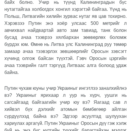
байх болно. Учир нь түүнд Калининградын бүс
нутагтайгаа холбогдох хонгил хэрэгтэй байгаа. Үүнд нь
Польш, Литвагийн хилийн зурвас нутаг яв цав тохирно.
Хэрэвзээ Путин энэ хоёр улсаас 500 метрийг л
авчихвал найдвартай авто зам тавиад, танк болон
бусад ачаа тээврээ хялбархан зөөвөрлөх боломж
бүрдэх юм. Өмнө нь Литва улс Калининград руу төмөр
замаар ачаа тээвэрлэх зөвшөөрлийг Оросын зэвсэгт
хүчинд олгож байсан түүхтэй. Гэвч Оросын цэргийн
ачаа тээврийн галт тэргүүд Литваас алга болоод удаж
байна.
Путин чухам юуны учир Украиныг ингэтлээ заналхийлнэ
вэ? Украиныг ярихаар л уур нь хүрч, уушги нь
сагсайгаад байгаагийн учир юу вэ? Яагаад сав л
хийвэл бүх дэлхийг атомын бөмбөгөөр айлган
сүрдүүлээд байна вэ? Эдгээр асуултад шулуухан
хариулах аргагүй. Путин Украиныг Оросын дүү гэж хэлж
буй нь энэ бүс нутгийн түүхийг барагтайхан мэддэг