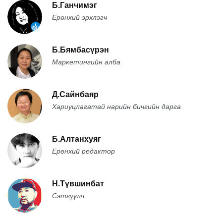
Б.Ганчимэг
Ерөнхий эрхлэгч
Б.Бямбасүрэн
Маркетингийн алба
Д.Сайнбаяр
Хариуцлагатай нарийн бичгийн дарга
Б.Алтанхуяг
Ерөнхий редактор
Н.Түвшинбат
Сэтгүүлч