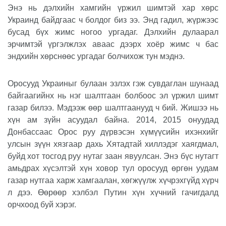
Энэ нь дэлхийн хамгийн үржил шимтэй хар хөрс
Украинд байдгаас ч болдог биз ээ. Энд гадил, жүржээс
бусад бүх жимс ногоо ургадаг. Дэлхийн дулаарал
эрчимтэй үргэлжлэх аваас дээрх хоёр жимс ч бас
эндхийн хөрснөөс ургадаг болчихож тун мэднэ.
Оросууд Украиныг булаан эзлэх гэж сувдаглан шунаад
байгаагийнх нь нэг шалтгаан болбоос эл үржил шимт
газар билээ. Мэдээж өөр шалтгаанууд ч бий. Жишээ нь
хүн ам зүйн асуудал байна. 2014, 2015 онуудад
Донбассаас Орос руу дүрвэсэн хүмүүсийн ихэнхийг
улсын зүүн хязгаар дахь Хятадтай хиллэдэг хаягдмал,
буйд хот тосгод руу нутаг заан явуулсан. Энэ бүс нутагт
амьдрах хүсэлтэй хүн ховор тул оросууд өргөн уудам
газар нутгаа харж хамгаалан, хөгжүүлж хүчрэхгүйд хүрч
л дээ. Өөрөөр хэлбэл Путин хүн хүчний гачигдалд
орчхоод буй хэрэг.