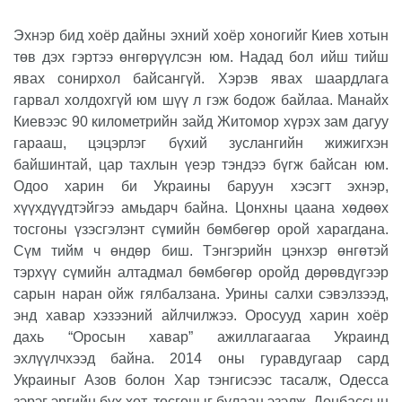
Эхнэр бид хоёр дайны эхний хоёр хоногийг Киев хотын
төв дэх гэртээ өнгөрүүлсэн юм. Надад бол ийш тийш
явах сонирхол байсангүй. Хэрэв явах шаардлага
гарвал холдохгүй юм шүү л гэж бодож байлаа. Манайх
Киевээс 90 километрийн зайд Житомор хүрэх зам дагуу
гарааш, цэцэрлэг бүхий зуслангийн жижигхэн
байшинтай, цар тахлын үеэр тэндээ бүгж байсан юм.
Одоо харин би Украины баруун хэсэгт эхнэр,
хүүхдүүдтэйгээ амьдарч байна. Цонхны цаана хөдөөх
тосгоны үзэсгэлэнт сүмийн бөмбөгөр орой харагдана.
Сүм тийм ч өндөр биш. Тэнгэрийн цэнхэр өнгөтэй
тэрхүү сүмийн алтадмал бөмбөгөр оройд дөрөвдүгээр
сарын наран ойж гялбалзана. Урины салхи сэвэлзээд,
энд хавар хэзээний айлчилжээ. Оросууд харин хоёр
дахь “Оросын хавар” ажиллагаагаа Украинд
эхлүүлчхээд байна. 2014 оны гуравдугаар сард
Украиныг Азов болон Хар тэнгисээс тасалж, Одесса
зэрэг эргийн бүх хот, тосгоныг булаан эзэлж, Донбассын