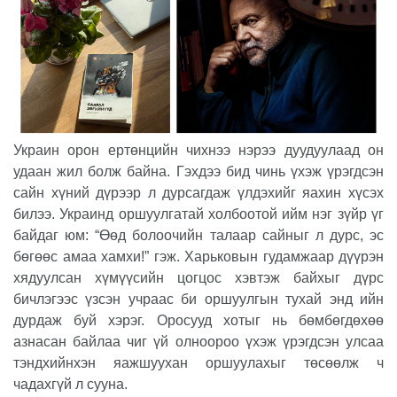
Украин орон ертөнцийн чихнээ нэрээ дуудуулаад он
удаан жил болж байна. Гэхдээ бид чинь үхэж үрэгдсэн
сайн хүний дүрээр л дурсагдаж үлдэхийг яахин хүсэх
билээ. Украинд оршуулгатай холбоотой ийм нэг зүйр үг
байдаг юм: “Өөд болоочийн талаар сайныг л дурс, эс
бөгөөс амаа хамхи!” гэж. Харьковын гудамжаар дүүрэн
хядуулсан хүмүүсийн цогцос хэвтэж байхыг дүрс
бичлэгээс үзсэн учраас би оршуулгын тухай энд ийн
дурдаж буй хэрэг. Оросууд хотыг нь бөмбөгдөхөө
азнасан байлаа чиг үй олноороо үхэж үрэгдсэн улсаа
тэндхийнхэн яажшуухан оршуулахыг төсөөлж ч
чадахгүй л сууна.