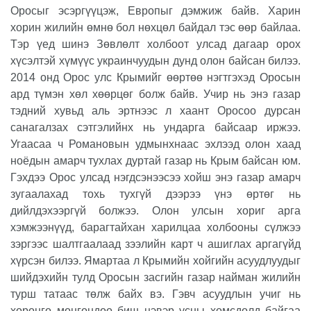
Оросыг эсэргүүцэж, Европыг дэмжиж байв. Харин
хорин жилийн өмнө бол нөхцөл байдал тэс өөр байлаа.
Тэр үед шинэ Зөвлөлт холбоот улсад дагаар орох
хүсэлтэй хүмүүс украинчуудын дунд олон байсан билээ.
2014 онд Орос улс Крымийг өөртөө нэгтгэхэд Оросын
ард түмэн хөл хөөрцөг болж байв. Учир нь энэ газар
тэдний хувьд аль эртнээс л хаант Оросоо дурсан
санагалзах сэтгэлийнх нь ундарга байсаар иржээ.
Угаасаа ч Романовын удмынхнаас эхлээд олон хаад
ноёдын амарч тухлах дуртай газар нь Крым байсан юм.
Гэхдээ Орос улсад нэгдсэнээсээ хойш энэ газар амарч
зугаалахад тохь тухгүй дээрээ үнэ өртөг нь
дийлдэхээргүй болжээ. Олон улсын хориг арга
хэмжээнүүд, барагтайхан харилцаа холбооны сүлжээ
зэргээс шалтгаалаад зээлийн карт ч ашиглах аргагүйд
хүрсэн билээ. Ямартаа л Крымийн хойгийн асуудлуудыг
шийдэхийн тулд Оросын засгийн газар найман жилийн
турш татаас төлж байх вэ. Гэвч асуудлын учиг нь
хөрөнгө мөнгөндөө биш цэвэр усны хомсдолд байгаа