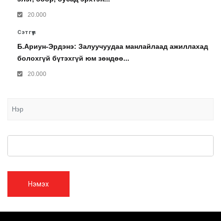
20.000
Сэтгүүл
Б.Ариун-Эрдэнэ: Залуучуудаа манлайлаад ажиллахад
болохгүй бүтэхгүй юм зөндөө...
20.000
Нэмэх