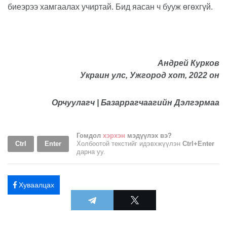
биеэрээ хамгаалах учиртай. Бид яасан ч бууж өгөхгүй.
Андрей Курков
Украин улс, Ужгород хот, 2022 он
Орчуулагч | Базаррагчаагийн Дэлгэрмаа
Гомдол
хэрхэн
мэдүүлэх вэ?
Ctrl
Enter
Холбоотой текстийг идэвхжүүлэн
Ctrl+Enter
дарна уу.
Хуваалцах