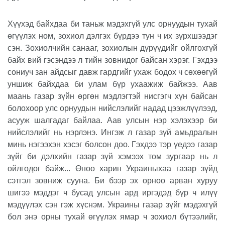
Хүүхэд байхдаа би таньж мэдэхгүй улс орнуудын тухай
өгүүлэх ном, зохиол дэлгэх бүрдээ тун ч их зүрхшээдэг
сэн. Зохиолчийн санааг, зохиолын дүрүүдийг ойлгохгүй
байх вий гэсэндээ л тийн зовнидог байсан хэрэг. Гэхдээ
сониуч зан айдсыг давж гардгийг ухаж бодох ч сөхөөгүй
уншиж байхдаа би улам бүр ухаажиж байжээ. Аав
маань газар зүйн өргөн мэдлэгтэй нисгэгч хүн байсан
болохоор улс орнуудын нийслэлийг надад цээжлүүлээд,
асууж шалгадаг байлаа. Аав улсын нэр хэлэхээр би
нийслэлийг нь нэрлэнэ. Ингэж л газар зүй амьдралын
минь нэгээхэн хэсэг болсон доо. Гэхдээ тэр үедээ газар
зүйг би дэлхийн газар зүй хэмээх том зургаар нь л
ойлгодог байж... Өнөө харин Украиныхаа газар зүйд
сэтгэл зовниж сууна. Би бээр эх орноо арван хуруу
шигээ мэддэг ч бусад улсын ард иргэдэд бүр ч илүү
мэдүүлэх сэн гэж хүснэм. Украины газар зүйг мэдэхгүй
бол энэ орны тухай өгүүлэх ямар ч зохиол бүтээлийг,