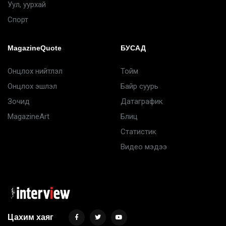
Уул, уурхай
Спорт
MagazineQuote
БУСАД
Онцлох нийтлэл
Тойм
Онцлох эшлэл
Байр суурь
Зочид
Датаграфик
MagazineArt
Блиц
Статистик
Видео мэдээ
Цахим хаяг