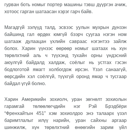
гурван боть номыг портер машины тэвш дүүргэн ачиж,
хотоос гарган шатаасан хэрэг гарч байв.
Магадгүй зэлүүд талд, эсвээс уулын мухрын дүнзэн
байшинд гал өрдөх юмгүй бээрч суугаа нэгэн ном
шатааж дулаацан үхлийн савраас нэгэнтээ зайлж
болох. Харин үүнээс өөрөөр номыг шатаах нь хүн
төрөлхтний аль ч түүхэнд тухайн орны үндэсний
аюулгүй байдалд халдаж, соёлыг нь устгах гэсэн
бодлоготой ямагт холбогдож ирсэн. Үзэл санаагүй,
өөрсдийн хэл соёлгүй, түүхгүй оронд ямар ч тусгаар
байдал үгүй болно.
Харин Америкийн зохиолч, уран зөгнөлт зохиолын
гарамгай төлөөлөгчдийн нэг Рэй Брэдбёри
“Френхайтын 451” хэм зохиолдоо энэ талаарх үзэл
баримтлалыг илүү нарийн, уран сайхны аргаар
шинжилж, хүн төрөлхтний өнөөгийн зарим үйл