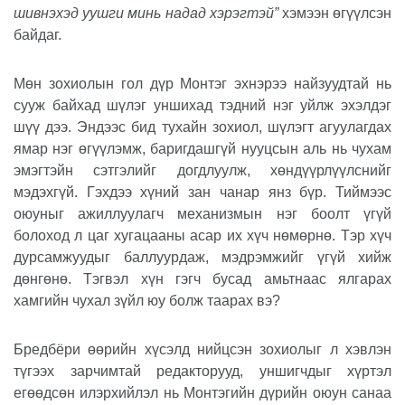
шивнэхэд уушги минь надад хэрэгтэй”
хэмээн өгүүлсэн
байдаг.
Мөн зохиолын гол дүр Монтэг эхнэрээ найзуудтай нь
сууж байхад шүлэг уншихад тэдний нэг уйлж эхэлдэг
шүү дээ. Эндээс бид тухайн зохиол, шүлэгт агуулагдах
ямар нэг өгүүлэмж, баригдашгүй нууцсын аль нь чухам
эмэгтэйн сэтгэлийг догдлуулж, хөндүүрлүүлснийг
мэдэхгүй. Гэхдээ хүний зан чанар янз бүр. Тиймээс
оюуныг ажиллуулагч механизмын нэг боолт үгүй
болоход л цаг хугацааны асар их хүч нөмөрнө. Тэр хүч
дурсамжуудыг баллуурдаж, мэдрэмжийг үгүй хийж
дөнгөнө. Тэгвэл хүн гэгч бусад амьтнаас ялгарах
хамгийн чухал зүйл юу болж таарах вэ?
Бредбёри өөрийн хүсэлд нийцсэн зохиолыг л хэвлэн
түгээх зарчимтай редакторууд, уншигчдыг хүртэл
егөөдсөн илэрхийлэл нь Монтэгийн дүрийн оюун санаа