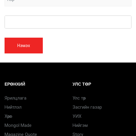
Нэмэх
ЕРӨНХИЙ
УЛС ТӨР
Ярилцлага
Улс төр
Нийтлэл
Засгийн газар
Хөрөг
УИХ
Mongol Made
Нийгэм
Magazine Quote
Story