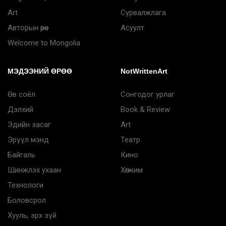
Art
Сурвалжлага
Авторын өрөө
Асуулт
Welcome to Mongolia
МЭДЭЭНИЙ ӨРӨӨ
NotWrittenArt
Өв соёл
Сонгодог урлаг
Дэлхий
Book & Review
Эдийн засаг
Art
Эрүүл мэнд
Театр
Байгаль
Кино
Шинжлэх ухаан
Хөгжим
Технологи
Боловсрол
Хууль, эрх зүй