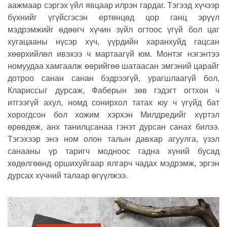
аажмаар сэргэх үйл явцаар илрэн гардаг. Тэгээд хүчээр
бүхнийг үгүйсгэсэн ертөнцөд цор ганц эрүүл
мэдрэмжийг өдөөгч хүчин зүйл огтоос үгүй бол цаг
хугацааны нүсэр хүч, үүрдийн харанхуйд гацсан
хөөрхийлөл ивэхээ ч мартаагүй юм. Монтэг нэгэнтээ
номуудаа хамгаалж өөрийгөө шатаасан эмгэний царайг
дотроо санан санан бэдрээгүй, урагшлаагүй бол,
Клариссыг дурсаж, Фаберын зөв гэдэгт огтхон ч
итгээгүй ахул, номд сонирхол татах юу ч үгүйд бат
хорогдсон бол хожим хэрхэн Милдредийг хүртэл
өрөвдөж, анх танилцсанаа гэнэт дурсан санах билээ.
Тэгэхээр энэ ном олон талын давхар агуулга, үзэл
санааны үр таригч модноос гадна хүний бусад
хөдөлгөөнд оршихуйгаар ялгарч чадах мэдрэмж, эргэн
дурсах хүчний талаар өгүүлжээ.