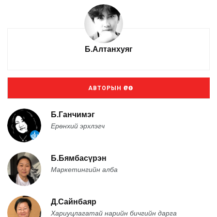
Б.Алтанхуяг
АВТОРЫН ӨРӨӨ
Б.Ганчимэг
Ерөнхий эрхлэгч
Б.Бямбасүрэн
Маркетингийн алба
Д.Сайнбаяр
Хариуцлагатай нарийн бичгийн дарга