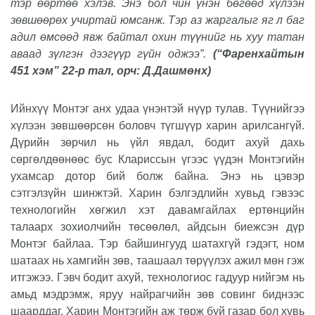
тэр өөртөө хэлэв. Энэ бол чин үнэн бөгөөд хүлээн
зөвшөөрөх учиртай юмсанж. Тэр аз жаргалыг яг л баг
адил өмсөөд явж байтал охин түүнийг нь хуу татан
аваад зүлгэн дээгүүр гүйн оджээ”.
(
“Фаренхайтын
451 хэм” 22-р тал, орч: Д.Дашмөнх
)
Ийнхүү Монтэг анх удаа үнэнтэй нүүр тулав. Түүнийгээ
хүлээн зөвшөөрсөн боловч түгшүүр харин арилсангүй.
Дүрийн зөрчил нь үйл явдал, бодит ахуй дахь
сөргөлдөөнөөс бус Клариссын үгээс үүдэн Монтэгийн
ухамсар дотор бий болж байна. Энэ нь цэвэр
сэтгэлзүйн шинжтэй. Харин бэлгэдлийн хувьд гэвээс
технологийн хөгжил хэт давамгайлах ертөнцийн
талаарх зохиолчийн төсөөлөл, айдсын биежсэн дүр
Монтэг байлаа. Тэр байшингууд шатахгүй гэдэгт, ном
шатаах нь хамгийн зөв, таашаал төрүүлэх ажил мөн гэж
итгэжээ. Гэвч бодит ахуй, технологиос гадуур нийгэм нь
амьд мэдрэмж, яруу найрагчийн зөв совинг биднээс
шаарддаг. Харин Монтэгийн аж төрж буй газар бол хувь