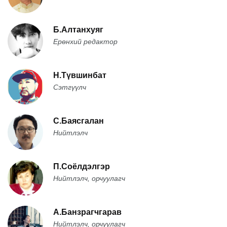
Б.Алтанхуяг
Ерөнхий редактор
Н.Түвшинбат
Сэтгүүлч
С.Баясгалан
Нийтлэлч
П.Соёлдэлгэр
Нийтлэлч, орчуулагч
А.Банзрагчгарав
Нийтлэлч, орчуулагч