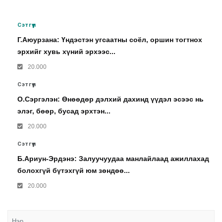
Сэтгүүл
Г.Аюурзана: Үндэстэн угсаатны соёл, оршин тогтнох
эрхийг хувь хүний эрхээс...
20.000
Сэтгүүл
О.Сэргэлэн: Өнөөдөр дэлхий дахинд үүдэл эсээс нь
элэг, бөөр, бусад эрхтэн...
20.000
Сэтгүүл
Б.Ариун-Эрдэнэ: Залуучуудаа манлайлаад ажиллахад
болохгүй бүтэхгүй юм зөндөө...
20.000