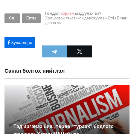
Гомдол
хэрхэн
мэдүүлэх вэ?
Ctrl
Enter
Холбоотой текстийг идэвхжүүлэн
Ctrl+Enter
дарна уу.
Хуваалцах
Санал болгох нийтлэл
Тэд иргэнээ биш, төрөө “тураах” бодлого