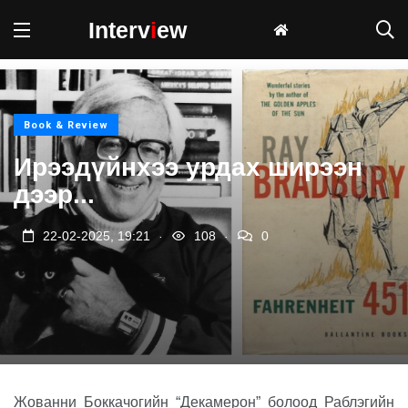
Interv
i
ew
Book & Review
Ирээдүйнхээ урдах ширээн
дээр...
.
.
22-02-2025, 19:21
108
0
Жованни Боккачогийн “Декамерон” болоод Раблэгийн