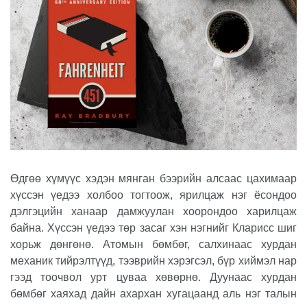
Өдгөө хүмүүс хэдэн мянган бээрийн алсаас цахимаар
хүссэн үедээ холбоо тогтоож, ярилцаж нэг ёсондоо
дэлгэцийн ханаар дамжуулан хоорондоо харилцаж
байна. Хүссэн үедээ төр засаг хэн нэгнийг Кларисс шиг
хорьж дөнгөнө. Атомын бөмбөг, салхинаас хурдан
механик тийрэлтүүд, тээврийн хэрэгсэл, бүр хиймэл нар
гээд тоочвол урт цуваа хөвөрнө. Дуунаас хурдан
бөмбөг хаяхад дайн ахархан хугацаанд аль нэг талын