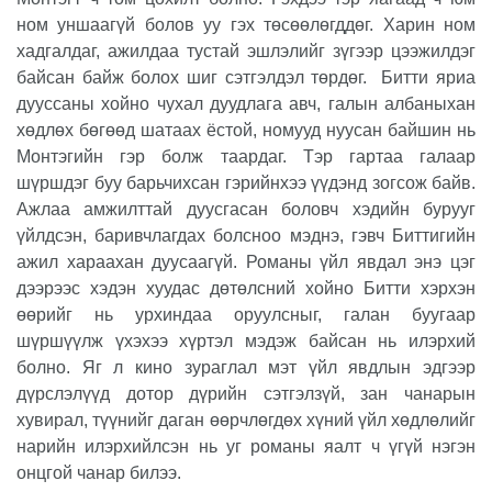
ном уншаагүй болов уу гэх төсөөлөгддөг. Харин ном
хадгалдаг, ажилдаа тустай эшлэлийг зүгээр цээжилдэг
байсан байж болох шиг сэтгэлдэл төрдөг.
Битти яриа
дууссаны хойно чухал дуудлага авч, галын албаныхан
хөдлөх бөгөөд шатаах ёстой, номууд нуусан байшин нь
Монтэгийн гэр болж таардаг. Тэр гартаа галаар
шүршдэг буу барьчихсан гэрийнхээ үүдэнд зогсож байв.
Ажлаа амжилттай дуусгасан боловч хэдийн бурууг
үйлдсэн, баривчлагдах болсноо мэднэ, гэвч Биттигийн
ажил хараахан дуусаагүй. Романы үйл явдал энэ цэг
дээрээс хэдэн хуудас дөтөлсний хойно Битти хэрхэн
өөрийг нь урхиндаа оруулсныг, галан буугаар
шүршүүлж үхэхээ хүртэл мэдэж байсан нь илэрхий
болно. Яг л кино зураглал мэт үйл явдлын эдгээр
дүрслэлүүд дотор дүрийн сэтгэлзүй, зан чанарын
хувирал, түүнийг даган өөрчлөгдөх хүний үйл хөдлөлийг
нарийн илэрхийлсэн нь уг романы яалт ч үгүй нэгэн
онцгой чанар билээ.