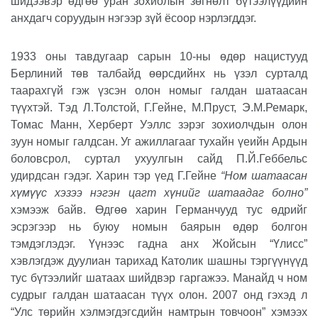
шидээвэр өдгөө уран зохиолын зөгнөлт бүтээлүүдийн
анхдагч соруудын нэгээр зүй ёсоор нэрлэгддэг.
1933 оны тавдугаар сарын 10-ны өдөр нацистууд
Берлиний төв талбайд өөрсдийнх нь үзэл сурталд
таарахгүй гэж үзсэн олон номыг галдан шатаасан
түүхтэй. Тэд Л.Толстой, Г.Гейне, М.Пруст, Э.М.Ремарк,
Томас Манн, Херберт Уэллс зэрэг зохиолчдын олон
зуун номыг галдсан. Уг ажиллагааг тухайн үеийн Ардын
боловсрол, суртал ухуулгын сайд П.Й.Геббельс
удирдсан гэдэг. Харин тэр үед Г.Гейне
“Ном шатаасан
хүмүүс хэзээ нэгэн цагт хүнийг шатаадаг болно”
хэмээж байв. Өдгөө харин Германчууд тус өдрийг
эсрэгээр нь буюу номын баярын өдөр болгон
тэмдэглэдэг. Үүнээс гадна анх Жойсын “Үлисс”
хэвлэгдэж дуулиан тарихад Католик шашны тэргүүнүүд
тус бүтээлийг шатаах шийдвэр гаргажээ. Манайд ч ном
судрыг галдан шатаасан түүх олон. 2007 онд гэхэд л
“Улс төрийн хэлмэгдэгсдийн намтрын товчоон” хэмээх