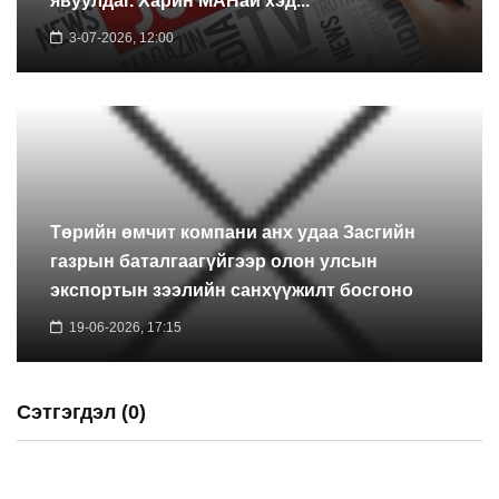
явуулдаг. Харин МАНай хэд...
3-07-2026, 12:00
Төрийн өмчит компани анх удаа Засгийн
газрын баталгаагүйгээр олон улсын
экспортын зээлийн санхүүжилт босгоно
19-06-2026, 17:15
Сэтгэгдэл (0)