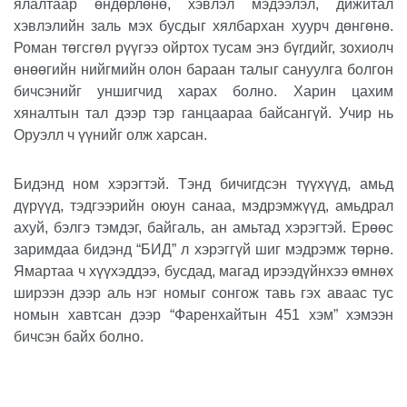
ялалтаар өндөрлөнө, хэвлэл мэдээлэл, дижитал
хэвлэлийн заль мэх бусдыг хялбархан хуурч дөнгөнө.
Роман төгсгөл рүүгээ ойртох тусам энэ бүгдийг, зохиолч
өнөөгийн нийгмийн олон бараан талыг сануулга болгон
бичсэнийг уншигчид харах болно. Харин цахим
хяналтын тал дээр тэр ганцаараа байсангүй. Учир нь
Оруэлл ч үүнийг олж харсан.
Бидэнд ном хэрэгтэй. Тэнд бичигдсэн түүхүүд, амьд
дүрүүд, тэдгээрийн оюун санаа, мэдрэмжүүд, амьдрал
ахуй, бэлгэ тэмдэг, байгаль, ан амьтад хэрэгтэй. Ерөөс
заримдаа бидэнд “БИД” л хэрэггүй шиг мэдрэмж төрнө.
Ямартаа ч хүүхэддээ, бусдад, магад ирээдүйнхээ өмнөх
ширээн дээр аль нэг номыг сонгож тавь гэх аваас тус
номын хавтсан дээр “Фаренхайтын 451 хэм” хэмээн
бичсэн байх болно.