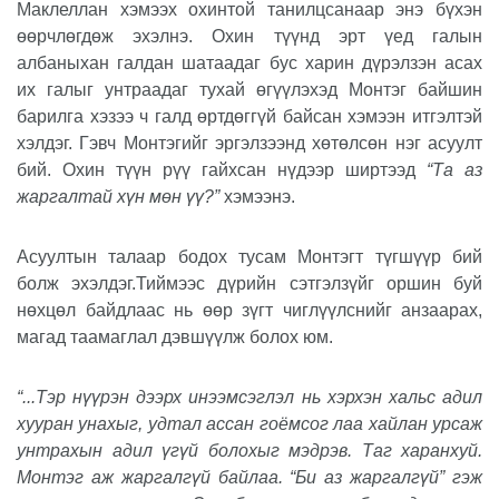
Маклеллан хэмээх охинтой танилцсанаар энэ бүхэн
өөрчлөгдөж эхэлнэ. Охин түүнд эрт үед галын
албаныхан галдан шатаадаг бус харин дүрэлзэн асах
их галыг унтраадаг тухай өгүүлэхэд Монтэг байшин
барилга хэзээ ч галд өртдөггүй байсан хэмээн итгэлтэй
хэлдэг. Гэвч Монтэгийг эргэлзээнд хөтөлсөн нэг асуулт
бий. Охин түүн рүү гайхсан нүдээр ширтээд
“Та аз
жаргалтай хүн мөн үү?”
хэмээнэ.
Асуултын талаар бодох тусам Монтэгт түгшүүр бий
болж эхэлдэг.
Тиймээс дүрийн сэтгэлзүйг оршин буй
нөхцөл байдлаас нь өөр зүгт чиглүүлснийг анзаарах,
магад таамаглал дэвшүүлж болох юм.
“...Тэр нүүрэн дээрх инээмсэглэл нь хэрхэн хальс адил
хууран унахыг, удтал ассан гоёмсог лаа хайлан урсаж
унтрахын адил үгүй болохыг мэдрэв. Таг харанхуй.
Монтэг аж жаргалгүй байлаа. “Би аз жаргалгүй” гэж