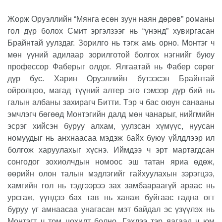
Жорж Оруэллийн “Мянга есөн зуун наян дөрөв” романы
гол дүр болох Смит эргэлзээг нь “үнэнд” хувиргасан
Брайнтай уулздаг. Зорилго нь тэгж амь орно. Монтэг ч
мөн үүний адилаар зорилготой болгох нэгнийг буюу
профессор Фаберыг олдог. Ялгаатай нь Фабер сөрөг
дүр бус. Харин Оруэллийн бүтээсэн Брайнтай
ойролцоо, магад түүний алтер эго гэмээр дүр бий нь
галын албаны захирагч Битти. Тэр ч бас оюун санааны
эмчлэгч бөгөөд Монтэгийн далд мөн чанарыг, нийгмийн
эсрэг хийсэн буруу алхам, уулзсан хүмүүс, нуусан
номуудыг нь анхнаасаа мэдэж байх буюу үйлдлээр ил
болгож харуулахыг хүснэ. Иймдээ ч эрт мартагдсан
сонгодог зохиолчдын номоос эш татан яриа өдөж,
өөрийн олон талын мэдлэгийг гайхуулахын зэрэгцээ,
хамгийн гол нь тэдгээрээ зах замбаараагүй араас нь
урсгаж, үүндээ бах тав нь ханаж буйгаас гадна огт
буруу үг амнаасаа унагасан мэт байдал эс үзүүлэх нь
Монтэгт ч том цохилт болно. Гэхдээ тэр яагаад ч юм