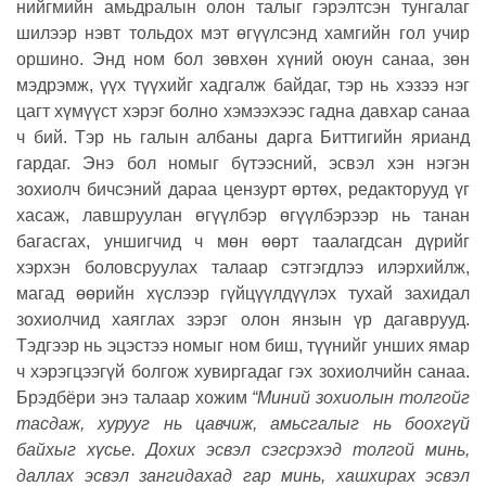
нийгмийн амьдралын олон талыг гэрэлтсэн тунгалаг
шилээр нэвт тольдох мэт өгүүлсэнд хамгийн гол учир
оршино. Энд ном бол зөвхөн хүний оюун санаа, зөн
мэдрэмж, үүх түүхийг хадгалж байдаг, тэр нь хэзээ нэг
цагт хүмүүст хэрэг болно хэмээхээс гадна давхар санаа
ч бий. Тэр нь галын албаны дарга Биттигийн ярианд
гардаг. Энэ бол номыг бүтээсний, эсвэл хэн нэгэн
зохиолч бичсэний дараа цензурт өртөх, редакторууд үг
хасаж, лавшруулан өгүүлбэр өгүүлбэрээр нь танан
багасгах, уншигчид ч мөн өөрт таалагдсан дүрийг
хэрхэн боловсруулах талаар сэтгэгдлээ илэрхийлж,
магад өөрийн хүслээр гүйцүүлдүүлэх тухай захидал
зохиолчид хаяглах зэрэг олон янзын үр дагаврууд.
Тэдгээр нь эцэстээ номыг ном биш, түүнийг унших ямар
ч хэрэгцээгүй болгож хувиргадаг гэх зохиолчийн санаа.
Брэдбёри энэ талаар хожим
“Миний зохиолын толгойг
тасдаж, хурууг нь цавчиж, амьсгалыг нь боохгүй
байхыг хүсье. Дохих эсвэл сэгсрэхэд толгой минь,
даллах эсвэл зангидахад гар минь, хашхирах эсвэл