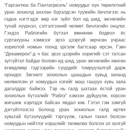
“Гаргантюа ба Пантагрюэль” номуудыг хүн төрөлхтний
уран зохиолд анхлан бүрэлдсэн туужийн бичлэгээс нь
гадна нэгтгэдэг өөр нэг зүйл бол ид шид, зөгнөлийн
тухай хүүрнэл, сэтгэлгээний чөлөөт бичлэгийн онцлог.
Гэхдээ Раблэгийн бүтээл өмнөхөө бодвол ёс
суртахууны хэмжээг эрээ цээргүй зөрчсөн учраас
хориотой номын тоонд үргэлж багтсаар ирсэн. Гэвч
“Декамерон”-д ч бас эрээ цээрийн хоригийг сэт татсан
зүггүйтэл байдаг боловч ид шид, уран зөгнөлийн хөнгөн
егөөдлөөр тэдгээрийн сүүрдийг томруулалгүй дарж
орхидог. Зөгнөлт зохиолын цаашдын хувьд заяанд
нөлөөлсөн уг номуудын нэгийг маш гашуун хувь заяа
дагалддаг байжээ. Тэр нь галд шатаах ёстой уран
зохиолын бүтээлийг “Раблэ” хэмээн дүйцүүлж, хорсон
жигшиж нэрлэдэг байсан явдал юм. Гэтэл гэм зэмгүй
дэггүйтлээсээ болоод уран зохиолын галд өртөх
хувьтай бүтээлүүдийг тэргүүлж, галын тахил болсон
номуудын нийтлэг нэршлийг төлөөлөх болсон эл золгүй