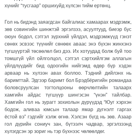
хүнийг “тусгаар” оршихуйд хүлсэн тийм ертөнц.
Гол нь бидэнд заяагдсан байгалиас хамаарах мэдрэмж,
зөв совингийн шинжтэй эргэлзээ, асуултууд, биеэр бус
оюун бодол, сэтгэл зүрхний үйлдэл, мэдрэмжүүд гэнэт
сөнөх эсвээс түүнийг сөнөөх аваас энэ бүхэн жинхэнэ
түгшүүртэй төсөөлөл биз дээ. Их хотуудад болж буй тоо
томшгүй үйл ойлголцол, сэтгэл сэртхийлгэм аллагын
үйлдлүүдийг бид одоогийн нийгэмд өдөр бүр хэдэн
арваар нь хүлээн авах боллоо. Тэдний дийлэнх нь
баримттай. Эдгээр баримт бол Брэдбёригийн романдаа
боловсруулсан тогтолцооны өөрчлөлтийн талаарх
хамгийн айдас түгшүүр шингэсэн “үнэн” тайлбар.
Хамгийн гол нь зурагт зохиолын дүрүүдэд “Юуг хэрхэн
бодож, аливаа юмсын талаар ямар дүгнэлт гаргах
ёстой вэ” гэдгийг хэлж өгнө. Хэлсэн бүгд нь зөв. Азаар
гол дүрийн сониуч зан, бүтээлч чадвар, эргэлзээнд
хүлэгдсэн эр зориг нь тэр бүхнээс чөлөөлдөг.