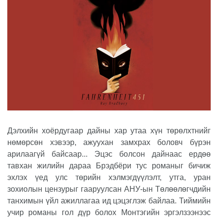
Дэлхийн хоёрдугаар дайны хар утаа хүн төрөлхтнийг
нөмөрсөн хэвээр, ажуухан замхрах боловч бүрэн
арилаагүй байсаар... Эцэс болсон дайнаас ердөө
тавхан жилийн дараа Брэдбёри тус романыг бичиж
эхлэх үед улс төрийн хэлмэгдүүлэлт, утга, уран
зохиолын цензурыг гааруулсан АНУ-ын Төлөөлөгчдийн
танхимын үйл ажиллагаа ид цэцэглэж байлаа. Тиймийн
учир романы гол дүр болох Монтэгийн эргэлзээнээс