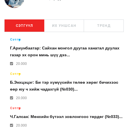
СЭТГҮҮЛ
ИХ УНШСАН
ТРЕНД
Сэтгүүл
Г.Ариунбаатар: Сайхан монгол дуугаа ханатал дуулах
газар эх орон минь шүү дээ...
20.000
Сэтгүүл
Б.Энхцэцэг: Би тэр хүмүүсийн төлөө хөрөг бичихээс
өөр юу ч хийж чадахгүй (№030)...
20.000
Сэтгүүл
Ч.Галсан: Мөнхийн бүтээл зовлонгоос төрдөг (№033)...
20.000