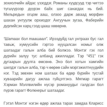
зохиолчийн айдас үзэгддэг. Романы хуудсууд тэр чигтээ
түгшүүрээр дүүрэн байх шиг санагдах нь бий.
Мильредын огцом ааш, олзоо дарж аваад морфин
шахан унтуулж орхиодог Ангуучын зугаа, Фаберийн
дүрлийсэн харц гээд цааш хөвөрнө.
“Шатаах бол таашаал”.
Ирээдүйд гал унтраах бус гал
тавьж, хүмүүсийн гэртээ нууцалсан номыг олж
шатаадаг галын алба бий болжээ. Монтэг гэх гол
дүрийн залуу тус албанд ажилладаг. Тэр “451” гэх
дугаарын дуулга өмсөнө. Энэ бол хотын хамгийн
шилдэг галын алба, тэр ч өөрөө сайн мэргэжилтнүүдийн
нэг. Тэд зөвхөн ном шатаах ба өдөр бүрийн тусгай
хуваарийн дагуу ажлаа гүйцэтгэнэ. Мягмар гарагт
Хэрман Мэллвилийн нүсэр романуудыг галдсан бол
пүрэв гарагт Фолкнерыг шатаадаг.
Гэтэл Монтэг нэгэн өдөр ажлаа тарах замдаа Кларисс