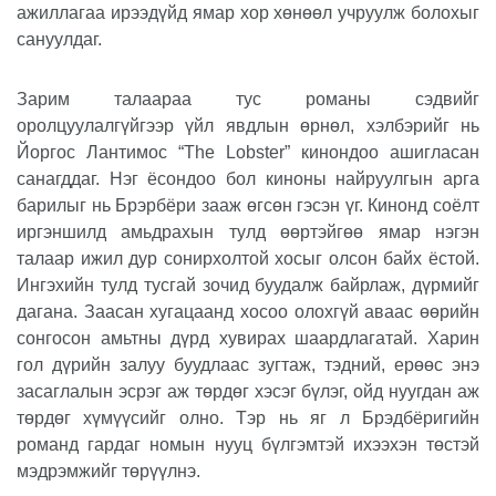
ажиллагаа ирээдүйд ямар хор хөнөөл учруулж болохыг
сануулдаг.
Зарим талаараа тус романы сэдвийг
оролцуулалгүйгээр үйл явдлын өрнөл, хэлбэрийг нь
Йоргос Лантимос “
The Lobster
” кинондоо ашигласан
санагддаг. Нэг ёсондоо бол киноны найруулгын арга
барилыг нь Брэрбёри зааж өгсөн гэсэн үг. Кинонд соёлт
иргэншилд амьдрахын тулд өөртэйгөө ямар нэгэн
талаар ижил дур сонирхолтой хосыг олсон байх ёстой.
Ингэхийн тулд тусгай зочид буудалж байрлаж, дүрмийг
дагана. Заасан хугацаанд хосоо олохгүй аваас өөрийн
сонгосон амьтны дүрд хувирах шаардлагатай. Харин
гол дүрийн залуу буудлаас зугтаж, тэдний, ерөөс энэ
засаглалын эсрэг аж төрдөг хэсэг бүлэг, ойд нуугдан аж
төрдөг хүмүүсийг олно. Тэр нь яг л Брэдбёригийн
романд гардаг номын нууц бүлгэмтэй ихээхэн төстэй
мэдрэмжийг төрүүлнэ.