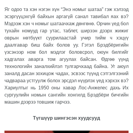
Яг одоо та хэн нэгэн хүн “Энэ номыг шатаа” гэж хэлээд
эсэргүүцэхгүй байхын аргагүй санал тавибал яах вэ?
Мэдээж хэн ч номыг шатаачхаж дөнгөнө. Орчин үед бол
тухайн номууд гар утас, таблет, ширээн дээрх жижиг
оврын нөтбүүкт суурилаастай учир тийм ч хэцүү
даалгавар биш байх болов уу. Гэтэл Брэдбёригийн
үзсэнээр ном бол мэдлэг боловсрол, оюун билгийг
хадгалах аварга том агуулах байсан. Өдгөө үүнд
технологийн заналхийлэл тулгарчхаад байна. Уг аюул
заналд дасан зохицож чадах, эсвээс түүнд сэтгэлгээний
чадвараа устгуулж болох эрсдэл нүүрлэх үед хэрхэх вэ?
Хариултыг нь 1950 оны хавар Лос-Анжелес дахь Их
сургуулийн номын сангийн хонгилд Брэдбёри бичгийн
машин дээрээ товшиж гарчээ.
Түгшүүр шингэсэн хуудсууд