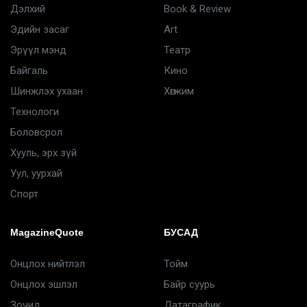
Дэлхий
Book & Review
Эдийн засаг
Art
Эрүүл мэнд
Театр
Байгаль
Кино
Шинжлэх ухаан
Хөгжим
Технологи
Боловсрол
Хууль, эрх зүй
Уул, уурхай
Спорт
MagazineQuote
БУСАД
Онцлох нийтлэл
Тойм
Онцлох эшлэл
Байр суурь
Зочид
Датаграфик