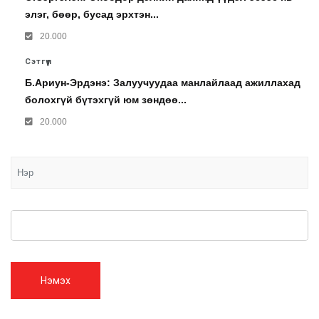
элэг, бөөр, бусад эрхтэн...
20.000
Сэтгүүл
Б.Ариун-Эрдэнэ: Залуучуудаа манлайлаад ажиллахад
болохгүй бүтэхгүй юм зөндөө...
20.000
Нэмэх