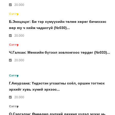
20.000
Сэтгүүл
Б.Энхцэцэг: Би тэр хүмүүсийн төлөө хөрөг бичихээс
өөр юу ч хийж чадахгүй (№030)...
20.000
Сэтгүүл
Ч.Галсан: Мөнхийн бүтээл зовлонгоос төрдөг (№033)...
20.000
Сэтгүүл
Г.Аюурзана: Үндэстэн угсаатны соёл, оршин тогтнох
эрхийг хувь хүний эрхээс...
20.000
Сэтгүүл
О.Сэргэлэн: Өнөөдөр дэлхий дахинд үүдэл эсээс нь