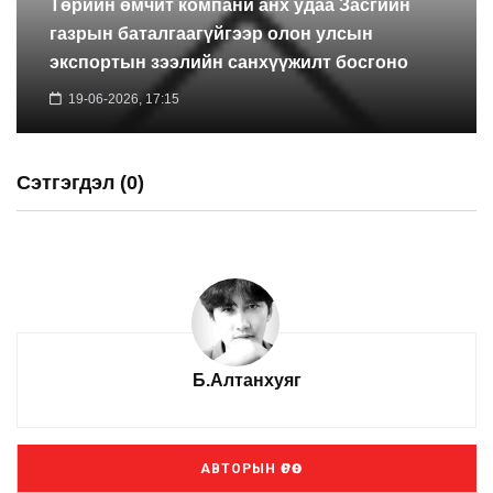
Төрийн өмчит компани анх удаа Засгийн
газрын баталгаагүйгээр олон улсын
экспортын зээлийн санхүүжилт босгоно
19-06-2026, 17:15
Сэтгэгдэл (0)
Б.Алтанхуяг
АВТОРЫН ӨРӨӨ