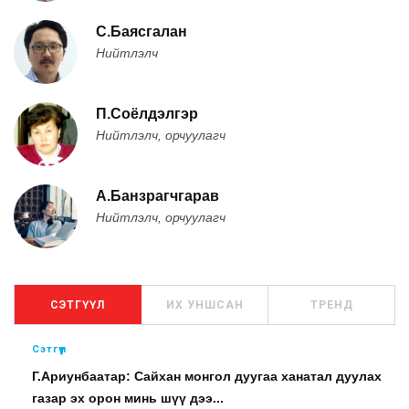
С.Баясгалан
Нийтлэлч
П.Соёлдэлгэр
Нийтлэлч, орчуулагч
А.Банзрагчгарав
Нийтлэлч, орчуулагч
СЭТГҮҮЛ
ИХ УНШСАН
ТРЕНД
Сэтгүүл
Г.Ариунбаатар: Сайхан монгол дуугаа ханатал дуулах
газар эх орон минь шүү дээ...