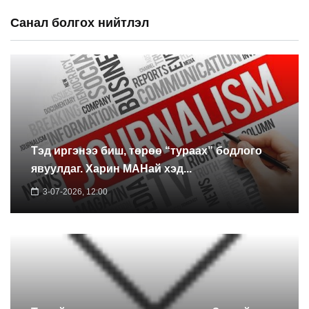
Санал болгох нийтлэл
Тэд иргэнээ биш, төрөө “тураах” бодлого
явуулдаг. Харин МАНай хэд...
3-07-2026, 12:00