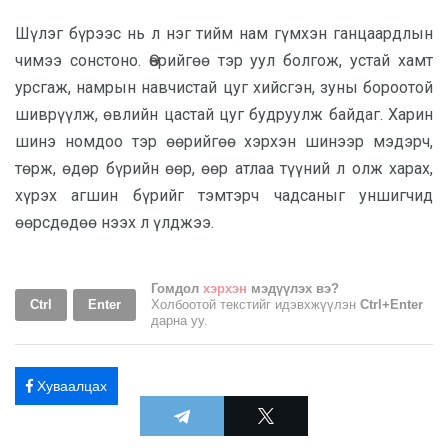
Шүлэг бүрээс нь л нэг тийм нам гүмхэн ганцаардлын
чимээ сонстоно. Өөрийгөө тэр уул болгож, устай хамт
урсгаж, намрын навчистай цуг хийсгэн, зуны бороотой
шиврүүлж, өвлийн цастай цуг будруулж байдаг. Харин
шинэ номдоо тэр өөрийгөө хэрхэн шинээр мэдэрч,
төрж, өдөр бүрийн өөр, өөр атлаа түүний л олж харах,
хүрэх агшин бүрийг тэмтэрч чадсаныг уншигчид
өөрсдөдөө нээх л үлджээ.
Гомдол
хэрхэн
мэдүүлэх вэ?
Ctrl
Enter
Холбоотой текстийг идэвхжүүлэн
Ctrl+Enter
дарна уу.
Хуваалцах