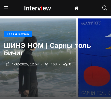
Interv
i
ew
Book & Review
ШИНЭ НОМ | Сарны толь
бичиг
.
.
4-02-2025, 12:54
468
0