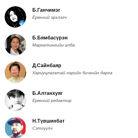
Б.Ганчимэг
Ерөнхий эрхлэгч
Б.Бямбасүрэн
Маркетингийн алба
Д.Сайнбаяр
Хариуцлагатай нарийн бичгийн дарга
Б.Алтанхуяг
Ерөнхий редактор
Н.Түвшинбат
Сэтгүүлч