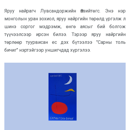
Яруу найрагч Лувсандоржийн Өлзийтөгс. Энэ нэр
монголын уран зохиол, яруу найргийн төрөлд үргэлж л
шинэ соргог мэдрэмж, өнгө аясыг бий болгож
түүчээлсээр ирсэн билээ. Тэрээр яруу найргийн
төрлөөр туурвисан ес дэх бүтээлээ "Сарны толь
бичиг"
нэртэйгээр уншигчдад хүргэлээ.