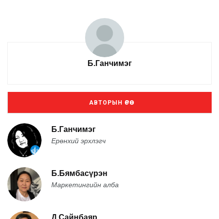
Б.Ганчимэг
АВТОРЫН ӨРӨӨ
Б.Ганчимэг
Ерөнхий эрхлэгч
Б.Бямбасүрэн
Маркетингийн алба
Д.Сайнбаяр