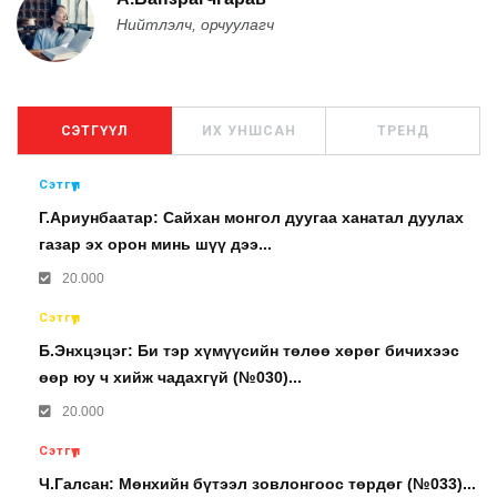
Нийтлэлч, орчуулагч
СЭТГҮҮЛ
ИХ УНШСАН
ТРЕНД
Сэтгүүл
Г.Ариунбаатар: Сайхан монгол дуугаа ханатал дуулах
газар эх орон минь шүү дээ...
20.000
Сэтгүүл
Б.Энхцэцэг: Би тэр хүмүүсийн төлөө хөрөг бичихээс
өөр юу ч хийж чадахгүй (№030)...
20.000
Сэтгүүл
Ч.Галсан: Мөнхийн бүтээл зовлонгоос төрдөг (№033)...