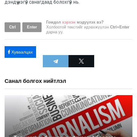
дэндүү үнэгүй санагдаад болохгүй нь.
Гомдол
хэрхэн
мэдүүлэх вэ?
Ctrl
Enter
Холбоотой текстийг идэвхжүүлэн
Ctrl+Enter
дарна уу.
Хуваалцах
Санал болгох нийтлэл