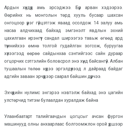
Ардын хүүхдүүд амь эрсэджээ. Бүр арван хэдээрээ.
Өөрийнх нь монголын төрд хууль бусаар шахсан
онгоцоор үүрэг гүйцэтгэж яваад осолдож 14 залуу амь
насаа алдчихаад байхад эмгэнэлт явдлын эхний
цахилгаан ирэнгүүт сандал ширээгээ тавьж өгөөд ард
түмнийхээ өмнө толгой гудайлган зогсож, буруугаа
хүлээгээд өөрөө сайдынхаа сэнтийгээс сайн дураар
огцорчих сэтгэлийн боловсрол энэ хүнд байсангүй. Албан
тушаалын төлөө нүдээ эргэлдүүлээд л дайраад байдаг
адгийн заваан эрчүүдээр саарал байшин дүүрчээ.
Эхчүүдийн нулимс энгэрээ нэвтэлж байхад энэ цагийн
улстөрчид титэм булаалдан хуралдаж байна
Улаанбаатарт талийгаачдын цогцсыг ачсан фургон
машинууд олны анхаарлаас болгоомжлон орой үдшээр