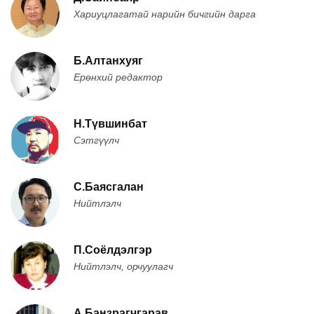
Хариуцлагатай нарийн бичгийн дарга
Б.Алтанхуяг
Ерөнхий редактор
Н.Түвшинбат
Сэтгүүлч
С.Баясгалан
Нийтлэлч
П.Соёлдэлгэр
Нийтлэлч, орчуулагч
А.Банзрагчгарав