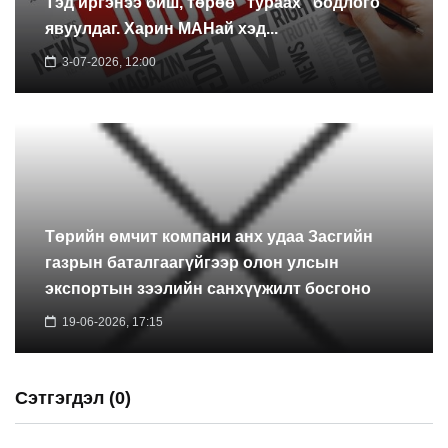
Тэд иргэнээ биш, төрөө “тураах” бодлого
явуулдаг. Харин МАНай хэд...
3-07-2026, 12:00
Төрийн өмчит компани анх удаа Засгийн
газрын баталгаагүйгээр олон улсын
экспортын зээлийн санхүүжилт босгоно
19-06-2026, 17:15
Сэтгэгдэл (0)