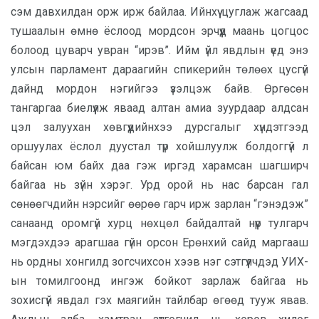
сэм давхилдан орж ирж байлаа. Ийнхүү цуглаж жагсаад
тушаалын өмнө ёслоод мордсон эрчүүд маань цогцос
болоод цуварч увран “ирэв”. Ийм үйл явдлын үед энэ
улсын парламент дараагийн спикерийн төлөөх цусгүй
дайнд мордон нэгийгээ үзэлцэж байв. Өргөсөн
тангаргаа биелүүлж яваад алтан амиа зуурдаар алдсан
цэл залуухан хөвгүүдийнхээ дурсгалыг хүндэтгээд
оршуулах ёслол дуустал түр хойшлуулж болдоггүй л
байсан юм байх даа гэж иргэд харамсан шагширч
байгаа нь зүйн хэрэг. Урд орой нь нас барсан гал
сөнөөгчдийн нэрсийг өөрөө гарч ирж зарлан “гэнэдэж”
санаанд оромгүй хурц нөхцөл байдалтай нүүр тулгарч
мэгдэхдээ арагшаа гүйн орсон Ерөнхий сайд маргааш
нь ордны хонгилд зогсчихсон хээв нэг сэтгүүлчдэд УИХ-
ын томилгоонд ингэж бойкот зарлаж байгаа нь
зохисгүй явдал гэх маягийн тайлбар өгөөд тууж явав.