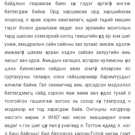
байдлын газраасаа баян хүн гэдэг аргагүй ингэж
батлагдаж байна. Орд харшаасаа орд харшийнхаа
хооронд л арав хорин хамгаалагч, өдий төдий машин
тэрэг болон даналзаж явдаг энэ эрхмийн монголын
төрд шахсан хэмхэрхий онгоц гамшгийн үед ёр юм шиг
унаж, амьдралын сайн сайхны зах зухаас амсаж эдэлж
амжаагүй шахам арван хэдэн сайхан залуугийн амь
насыг авч одов. Амьдын хагацал, асгарах нулимсны үнэ
цэнэ бизнесмен сайдын авах юмгүй ялзарсан ёс
суртахууны талаарх олон гайхширмаар баримтуудыг
илчилж байна. Гал сөнөөгчид амь эрсэдсэн мэдээлэл
батлагдмагц сайд хэрхэн яаж амиа авч үлдэх тухай л
толгойгоо гашилгаж зогсоо нь сохор хүн тэмтрээд ч
мэдмээр ил тод харагдаж байв. Онгоцны нэгдүгээр
нисгэгч өөрөө л ИНЕГ-аас нисэх зөвшөөрөл очиж
авдаг ч гэх шиг цүл пал үг унагаад л. Тогтож ядаад л…нэг
л биш байсныг бид бүгдээрээ харсан.Ёстой нөгөө гэмт