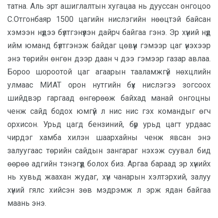
татна. Аль эрт ашиглалтын хугацаа нь дууссан онгоцоо
С.Отгонбаяр 1500 цагийн нислэгийн нөөцтэй байсан
хэмээн нүдээ бүлтгэнүүлэн дайрч байгаа гэнэ. Эр хүний нүд
ийм юманд бүлтгэнэж байдаг цөвүүн гэмээр цаг үнэхээр
энэ төрийн өнгөн дээр даан ч дээ гэмээр газар авлаа.
Бороо шороотой цаг агаарын тааламжгүй нөхцлийн
улмаас МИАТ орон нутгийн бүх нислэгээ зогсоох
шийдвэр гаргаад өнгөрөөж байхад манай онгоцны
ченж сайд бодох юмгүй л нис нис гэх командыг өгч
орхисон. Урьд цагд бензиний, бүр урьд цагт урдаас
чирдэг хамба хилэн шаархайны ченж явсан энэ
залуугаас төрийн сайдын зангараг нэхэж суувал бид
өөрөө адгийн тэнэгүүд болох биз. Аргаа бараад эр хүнийх
нь хувьд жаахан жудаг, хүн чанарын хэлтэрхий, залуу
хүний гялс хийсэн зөв мэдрэмж л эрж ядан байгаа
маань энэ.