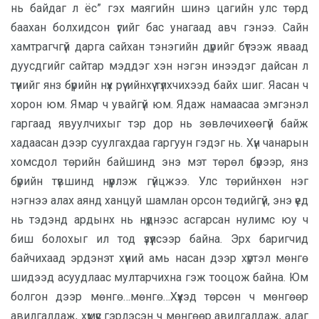
нь байдаг л ёс” гэх маягийн шинэ цагийн улс төрд
баахан болхидсон үгийг бас унагаад авч гэнээ. Сайн
хамтрагчгүй дарга сайхан тэнэгийн дүрийг бүтээж яваад
дуусдгийг сайтар мэддэг хэн нэгэн инээдэг дайсан л
түүнийг янз бүрийн нүх рүү ийнхүү түлхчихээд байх шиг. Яасан ч
хорон юм. Ямар ч увайгүй юм. Ядаж намаасаа эмгэнэл
гаргаад явуулчихыг тэр дор нь зөвлөчихөөгүй байж
хадаасан дээр суулгахдаа гаргуун гэдэг нь. Хүн чанарын
хомсдол төрийн байшинд энэ мэт төрөл бүрээр, янз
бүрийн түвшинд нүүрлэж гүйцжээ. Улс төрийнхөн нэг
нэгнээ алах аянд ханцуй шамлан орсон төдийгүй, энэ үед
нь тэдэнд ардынх нь нүднээс асгарсан нулимс юу ч
биш болохыг ил тод үзүүлсээр байна. Эрх баригчид
байчихаад эрдэнэт хүний амь насан дээр хүртэл мөнгө
шидээд асуудлаас мултарчихна гэж тооцож байна. Юм
болгон дээр мөнгө…мөнгө…Хүүхэд төрсөн ч мөнгөөр
авилгалдаж, хүмүүс гэрлэсэн ч мөнгөөр авилгалдаж, адаг