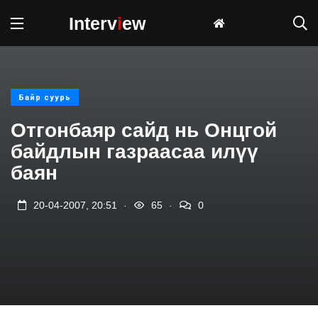
Interv
i
ew
Байр суурь
Отгонбаяр сайд нь Онцгой
байдлын газраасаа илүү
баян
.
.
20-04-2007, 20:51
65
0