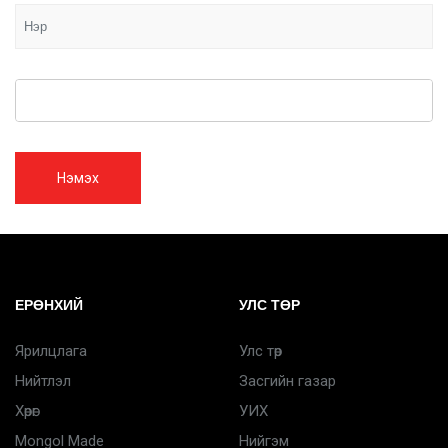
Нэмэх
ЕРӨНХИЙ
УЛС ТӨР
Ярилцлага
Улс төр
Нийтлэл
Засгийн газар
Хөрөг
УИХ
Mongol Made
Нийгэм