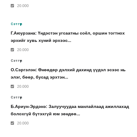
20.000
Сэтгүүл
Г.Аюурзана: Үндэстэн угсаатны соёл, оршин тогтнох
эрхийг хувь хүний эрхээс...
20.000
Сэтгүүл
О.Сэргэлэн: Өнөөдөр дэлхий дахинд үүдэл эсээс нь
элэг, бөөр, бусад эрхтэн...
20.000
Сэтгүүл
Б.Ариун-Эрдэнэ: Залуучуудаа манлайлаад ажиллахад
болохгүй бүтэхгүй юм зөндөө...
20.000