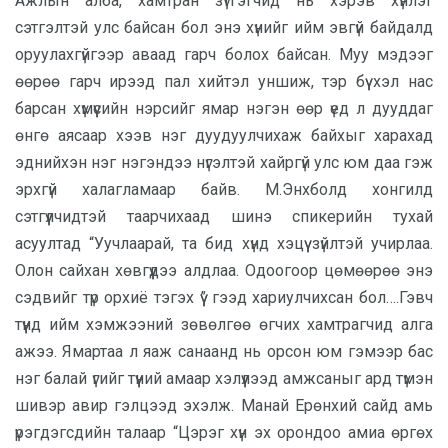
Ажлын алба, хамтран зүтгэгчид нь хэрэв хүнлэг
сэтгэлтэй улс байсан бол энэ хүнийг ийм эвгүй байдалд
оруулахгүйгээр аваад гарч болох байсан. Муу мэдээг
өөрөө гарч ирээд пал хийтэл уншиж, тэр бүү хэл нас
барсан хүмүүсийн нэрсийг ямар нэгэн өөр үед л дууддаг
өнгө аясаар хээв нэг дуудуулчихаж байхыг харахад
эднийхэн нэг нэгэндээ нүгэлтэй хайргүй улс юм даа гэж
эрхгүй халагламаар байв. М.Энхболд хонгилд
сэтгүүлчидтэй таарчихаад шинэ спикерийн тухай
асуултад “Уучлаарай, та бид хүнд хэцүү зүйлтэй учирлаа.
Олон сайхан хөвгүүдээ алдлаа. Одоогоор цөмөөрөө энэ
сэдвийг түр орхиё тэгэх үү” гээд хариулчихсан бол….Гэвч
түүнд ийм хэмжээний зөвөлгөө өгчих хамтрагчид алга
ажээ. Ямартаа л яаж санаанд нь орсон юм гэмээр бас
нэг балай үгийг түүний амаар хэлүүлээд амжсаныг ард түмэн
шивэр авир гэлцээд эхэлж. Манай Ерөнхий сайд амь
үрэгдэгсдийн талаар “Цэрэг хүн эх орондоо амиа өргөх