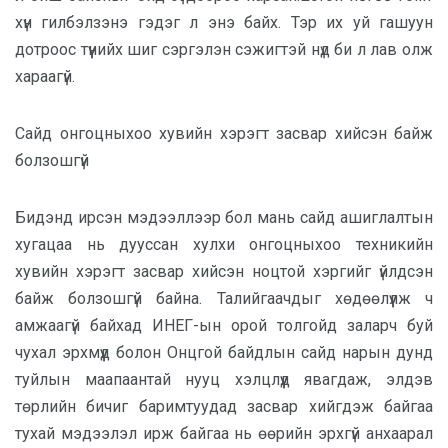
хүн гилбэлзэнэ гэдэг л энэ байх. Тэр их уй гашуун
дотроос түүнийх шиг сэргэлэн сэжигтэй нүд би л лав олж
хараагүй.
Сайд онгоцныхоо хувийн хэрэгт засвар хийсэн байж
болзошгүй
Бидэнд ирсэн мэдээллээр бол мань сайд ашиглалтын
хугацаа нь дууссан хулхи онгоцныхоо техникийн
хувийн хэрэгт засвар хийсэн ноцтой хэргийг үйлдсэн
байж болзошгүй байна. Талийгаачдыг хөдөөлүүлж ч
амжаагүй байхад ИНЕГ-ын орой толгойд заларч буй
чухал эрхмүүд болон Онцгой байдлын сайд нарын дунд
туйлын маапаантай нууц хэлцлүүд явагдаж, элдэв
төрлийн бичиг баримтуудад засвар хийгдэж байгаа
тухай мэдээлэл ирж байгаа нь өөрийн эрхгүй анхаарал