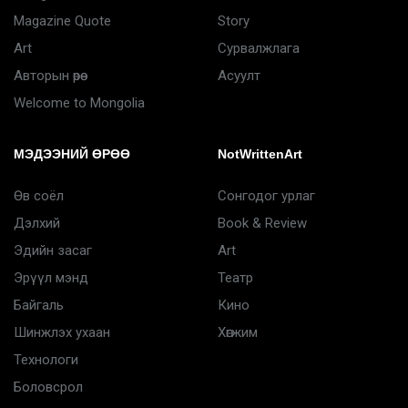
Magazine Quote
Story
Art
Сурвалжлага
Авторын өрөө
Асуулт
Welcome to Mongolia
МЭДЭЭНИЙ ӨРӨӨ
NotWrittenArt
Өв соёл
Сонгодог урлаг
Дэлхий
Book & Review
Эдийн засаг
Art
Эрүүл мэнд
Театр
Байгаль
Кино
Шинжлэх ухаан
Хөгжим
Технологи
Боловсрол