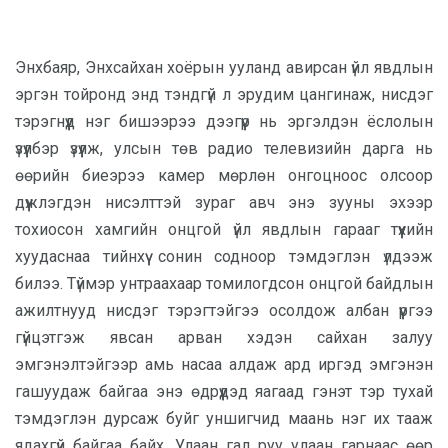
Энхбаяр, Энхсайхан хоёрын ууланд авирсан үйл явдлын
эргэн тойронд энд тэндгүй л эрудим цангинаж, нисдэг
тэрэгнүүд нэг бишээрээ дээгүүр нь эргэлдэн ёслолын
үзүүлбэр үзүүлж, улсын төв радио телевизийн дарга нь
өөрийн биеэрээ камер мөрлөн онгоцноос олсоор
дүүжлэгдэн нисэлттэй зураг авч энэ зууны эхээр
тохиосон хамгийн онцгой үйл явдлын гарааг түүхийн
хуудаснаа тийнхүү сонин содноор тэмдэглэн үлдээж
билээ. Түймэр унтраахаар томилогдсон онцгой байдлын
ажилтнууд нисдэг тэрэгтэйгээ осолдож албан үүргээ
гүйцэтгэж явсан арван хэдэн сайхан залуу
эмгэнэлтэйгээр амь насаа алдаж ард иргэд эмгэнэн
гашуудаж байгаа энэ өдрүүдэд яагаад гэнэт тэр тухай
тэмдэглэн дурсаж буйг уншигчид маань нэг их тааж
ядахгүй байгаа байх. Улаан гал руу улаан гарнаас өөр