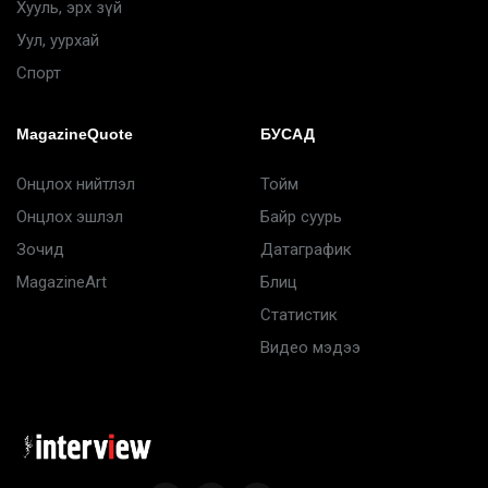
Хууль, эрх зүй
Уул, уурхай
Спорт
MagazineQuote
БУСАД
Онцлох нийтлэл
Тойм
Онцлох эшлэл
Байр суурь
Зочид
Датаграфик
MagazineArt
Блиц
Статистик
Видео мэдээ