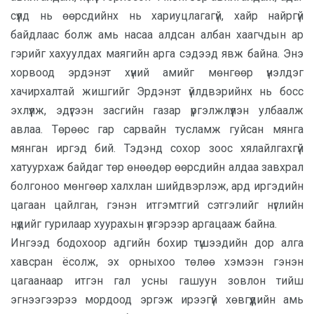
сүүлд нь өөрсдийнх нь хариуцлагагүй, хайр найргүй
байдлаас болж амь насаа алдсан албан хаагчдын ар
гэрийг хахуулдах маягийн арга сэдээд явж байна. Энэ
хорвоод эрдэнэт хүний амийг мөнгөөр үнэлдэг
хачирхалтай жишгийг Эрдэнэт үйлдвэрийнх нь босс
эхлүүлж, эдүгээн засгийн газар үргэлжлүүлэн улбаалж
авлаа. Төрөөс гар сарвайн тусламж гуйсан мянга
мянган иргэд бий. Тэдэнд сохор зоос хялайлгахгүй
хатуурхаж байдаг төр өнөөдөр өөрсдийн алдаа завхрал
болгоноо мөнгөөр халхлан шийдвэрлэж, ард иргэдийн
цагаан цайлган, гэнэн итгэмтгий сэтгэлийг нүглийн
нүдийг гурилаар хуурахын үлгэрээр аргацааж байна.
Ингээд бодохоор адгийн бохир түшээдийн дор алга
хавсран ёсолж, эх орныхоо төлөө хэмээн гэнэн
цагаанаар итгэн гал усны гашуун зовлон тийш
эгнээгээрээ мордоод эргэж ирээгүй хөвгүүдийн амь