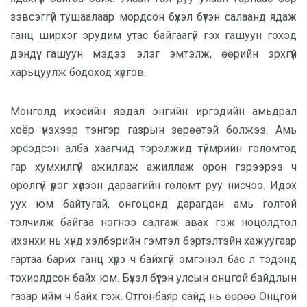
зэвсэггүй тушаалаар мордсон бүхэл бүтэн салаанд ядаж
ганц ширхэг эрудим утас байгаагүй гэх гашуун гэхэд
дэндүү гашуун мэдээ элэг эмтэлж, өөрийн эрхгүй
харьцуулж бодоход хүргэв.
Монголд ихэсийн явдал энгийн иргэдийн амьдрал
хоёр үнэхээр тэнгэр газрын зөрөөтэй болжээ. Амь
эрсэдсэн алба хаагчид тэрэлжид түймрийн голомтод
гар хумхилгүй ажиллаж ажиллаж орон гэрээрээ ч
оролгүй үүрэг хүлээн дараагийн голомт руу нисчээ. Идэх
уух юм байтугай, онгоцонд дарагдан амь голтой
тэлчилж байгаа нэгнээ салгаж авах гэж ноцолдтол
ихэнхи нь хүнд хэлбэрийн гэмтэл бэртэлтэйн хажуугаар
гартаа барих ганц хүрз ч байхгүй эмгэнэл бас л тэдэнд
тохиолдсон байх юм. Бүхэл бүтэн улсын онцгой байдлын
газар ийм ч байх гэж. Отгонбаяр сайд нь өөрөө Онцгой