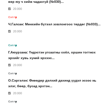
өөр юу ч хийж чадахгүй (№030)...
20.000
Сэтгүүл
Ч.Галсан: Мөнхийн бүтээл зовлонгоос төрдөг (№033)...
20.000
Сэтгүүл
Г.Аюурзана: Үндэстэн угсаатны соёл, оршин тогтнох
эрхийг хувь хүний эрхээс...
20.000
Сэтгүүл
О.Сэргэлэн: Өнөөдөр дэлхий дахинд үүдэл эсээс нь
элэг, бөөр, бусад эрхтэн...
20.000
Сэтгүүл