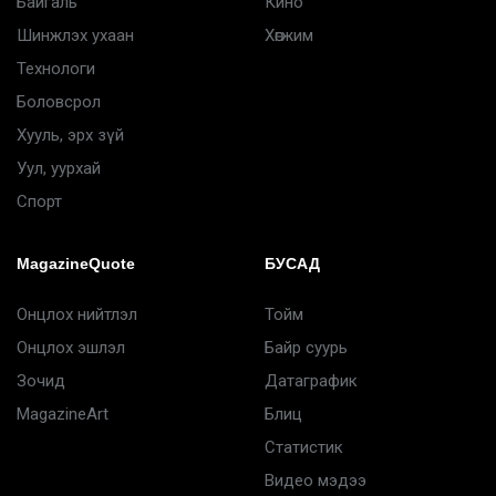
Байгаль
Кино
Шинжлэх ухаан
Хөгжим
Технологи
Боловсрол
Хууль, эрх зүй
Уул, уурхай
Спорт
MagazineQuote
БУСАД
Онцлох нийтлэл
Тойм
Онцлох эшлэл
Байр суурь
Зочид
Датаграфик
MagazineArt
Блиц
Статистик
Видео мэдээ