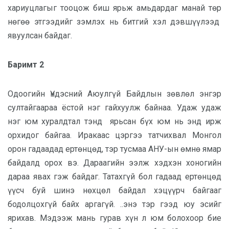
хариуцлагыг тооцож биш ярьж амьдардаг манай төр
нөгөө этгээдийг зэмлэх нь битгий хэл дэвшүүлээд
явуулсан байдаг.
Баримт 2
Одоогийн Үндэсний Аюулгүй Байдлын зөвлөл энгэр
султайгаараа ёстой нэг гайхуулж байнаа. Удаж удаж
нэг юм хуралдтал тэнд ярьсан бүх юм нь энд ирж
орхидог байгаа. Иракаас цэргээ татчихвал Монгол
орон гадаадад ертөнцөд, тэр тусмаа АНУ-ын өмнө ямар
байдалд орох вэ. Дараагийн ээлж хэдхэн хоногийн
дараа явах гэж байдаг. Татахгүй бол гадаад ертөнцөд
үүсч буй шинэ нөхцөл байдал хэцүүрч байгааг
бодолцохгүй байх аргагүй. ..энэ тэр гээд юу эсийг
ярихав. Мэдээж мань гурав хүн л юм болохоор бие