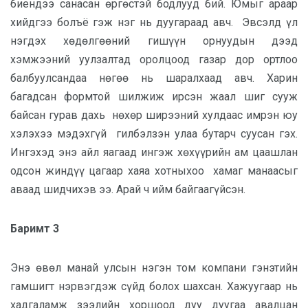
биендээ санасан өргөстэй бодлууд бий. Юмыг араар
хийдгээ болъё гэж нэг нь дуугараад авч. Эвсэлд үл
нэгдэх хөдөлгөөний гишүүн орнуудын дээд
хэмжээний уулзалтад оролцоод газар дор ортлоо
балбуулсандаа нөгөө нь шаралхаад авч. Харин
багадсан формтой шилжиж ирсэн жаал шиг сууж
байсан гурав дахь нөхөр ширээний хулдаас имрэн юу
хэлэхээ мэдэхгүй гилбэлзэн улаа бутарч суусан гэх.
Ингэхэд энэ айл яагаад ингэж хөхүүрийн ам цаашлан
одсон жиндүү цагаар хаяа хотныхоо хамаг манаасыг
аваад шидчихэв ээ. Арай ч ийм байгаагүйсэн.
Баримт 3
Энэ өвөл манай улсын нэгэн том компани гэнэтийн
гамшигт нэрвэгдэж сүйд болох шахсан. Хажуугаар нь
хадгаламж зээлийн хоршоод дуу дуугаа авалцан