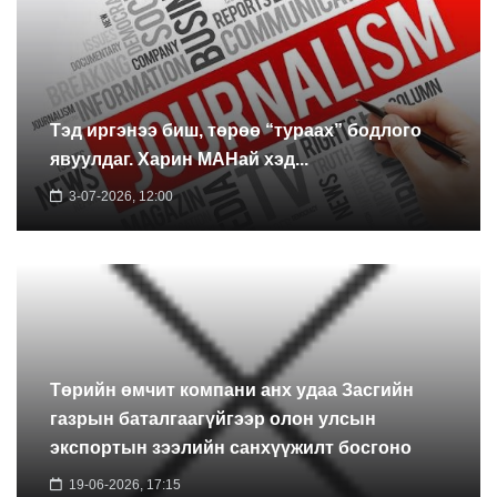
Тэд иргэнээ биш, төрөө “тураах” бодлого
явуулдаг. Харин МАНай хэд...
3-07-2026, 12:00
Төрийн өмчит компани анх удаа Засгийн
газрын баталгаагүйгээр олон улсын
экспортын зээлийн санхүүжилт босгоно
19-06-2026, 17:15