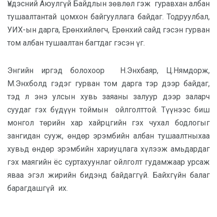
Үндэсний Аюулгүй Байдлын зөвлөл гэж гуравхан албан
тушаалтантай цомхон байгууллага байдаг. Тодруулбал,
УИХ-ын дарга, Ерөнхийлөгч, Ерөнхий сайд гэсэн гурван
том албан тушаалтан багтдаг гэсэн үг.
Энгийн иргэд болохоор Н.Энхбаяр, Ц.Нямдорж,
М.Энхболд гэдэг гурван том дарга тэр дээр байдаг,
тэд л энэ улсын хувь заяаны залуур дээр заларч
суудаг гэх бүдүүн тоймын ойлголттой. Түүнээс биш
монгол төрийн хар хайрцгийн гэх чухал бодлогыг
зангидан сууж, өндөр эрэмбийн албан тушаалтныхаа
хувьд өндөр эрэмбийн хариуцлага хүлээж амьдардаг
гэх маягийн ёс суртахуунлаг ойлголт гудамжаар урсаж
яваа эгэл жирийн бидэнд байдаггүй. Байхгүйн балаг
барагдашгүй их.