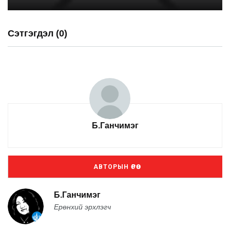
Сэтгэгдэл (0)
Б.Ганчимэг
АВТОРЫН ӨРӨӨ
Б.Ганчимэг
Ерөнхий эрхлэгч