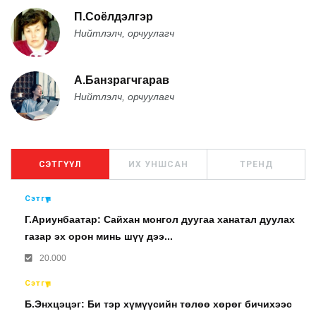
П.Соёлдэлгэр
Нийтлэлч, орчуулагч
А.Банзрагчгарав
Нийтлэлч, орчуулагч
СЭТГҮҮЛ
ИХ УНШСАН
ТРЕНД
Сэтгүүл
Г.Ариунбаатар: Сайхан монгол дуугаа ханатал дуулах
газар эх орон минь шүү дээ...
20.000
Сэтгүүл
Б.Энхцэцэг: Би тэр хүмүүсийн төлөө хөрөг бичихээс