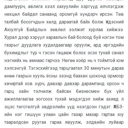
дампуурч, авлига хээл хахуулийн хэргүүд илчлэгдэж
нөхцөл байдал санаанд оромгүй хүндэрч ирсэн. Төв
талбай босогчдын хөлд дараатай байх болж Үндэсний
Аюулгүй Байдлын зөвлөл ээлжит хурлаа хийжээ.
Хурал дээр хэрүүл хараалын бай болоод буй нэгэн том
газрыг дуудлага худалдаагаар оруулж, ард иргэдийн
бухимдлыг түр ч гэсэн гацааж болох эсэх тухай санал
нэгнийх нь амнаас гарчээ. Нөгөө хоёр нь ч тоймтой юм
хэлсэнгүй. Тэгэсхийгээд тарцгаатал 30 минутын дараа
өнөө газрын хууль ёсны эзэнд баахан шоконд ормоор
хачиртай хов хүрч, давхар давхар дарамтанд орсон ч
гарц хайн тэлчилж байсан бизнесмен бүх үйл
ажиллагаагаа зогсоох тухай мэдэгдэл хийж ахиад л
эцэс төгсгөлгүй эвдрэлийн үүд нээгдсэн гэдэг. ҮАБЗ-
ийн нэг гишүүн улаан цайн газар мазар гартаа юу
тааралдсан руугаа гараа явуулж, элдвийн луйвар