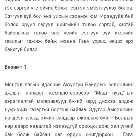
гэх сэртэй үгс ойчих болж сэтгэл эмзэглүүлэх болов.
Сэтгүүл зүй бол энэ улсын сэрэмж юм. Ирээдүйд бий
болох эрүүл саруул нийгмийн төлөө сэртэй, хартай
байсныхаа төлөө энэ үеийн сэтгүүл зүй ихэсийн
тааллыг гажиж байж мэднэ. Гэвч ухрах, няцах эрх
байхгүй билээ.
Баримт 1
Монгол Улсын Үндэсний Аюулгүй Байдлын зөвлөлийн
ажлын аппарат компьютерээсээ “Маш нууц”-ын
зэрэглэлтэй материалууд бүхий хард дискээ алдаж
нүүр хийх газаргүй болгож байлаа. Эдүгээ Америкийн
нэгдсэн улсад элчин сайдаар ажиллаж буй Р.Болдын
нэр дээрх явдалтай нэлээдгүй орооцолдож, хэл үгний
бай болж байсан цаг ердөө өчигдөрхөн. Гэвч