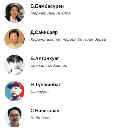
Б.Бямбасүрэн
Маркетингийн алба
Д.Сайнбаяр
Хариуцлагатай нарийн бичгийн дарга
Б.Алтанхуяг
Ерөнхий редактор
Н.Түвшинбат
Сэтгүүлч
С.Баясгалан
Нийтлэлч