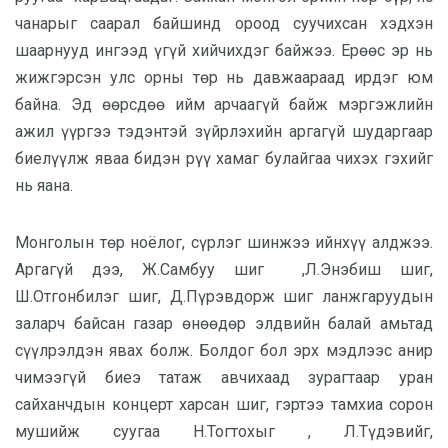
чанарыг саарал байшинд ороод суучихсан хэдхэн
шаарнууд ингээд үгүй хийчихдэг байжээ. Ерөөс эр нь
жижгэрсэн улс орны төр нь давжаараад ирдэг юм
байна. Эд өөрсдөө ийм арчаагүй байж мэргэжлийн
ажил үүргээ тэдэнтэй зүйрлэхийн аргагүй шударгаар
биелүүлж яваа бидэн рүү хамаг булайгаа чихэх гэхийг
нь яана.
Монголын төр ноёлог, сүрлэг шинжээ ийнхүү алджээ.
Аргагүй дээ, Ж.Самбуу шиг ,Л.Энэбиш шиг,
Ш.Отгонбилэг шиг, Д.Пүрэвдорж шиг ланжгаруудын
заларч байсан газар өнөөдөр элдвийн балай амьтад
сүүлрэлдэн явах болж. Болдог бол эрх мэдлээс анир
чимээгүй биеэ татаж авчихаад зурагтаар уран
сайханчдын концерт харсан шиг, гэртээ тамхиа сорон
мушийж суугаа Н.Тогтохыг , Л.Түдэвийг,