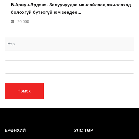
Б.Ариун-Эрдэнэ: Залуучуудаа манлайлаад ажиллахад
болохгүй бүтэхгүй юм зөндөө...
20.000
Нэмэх
ЕРӨНХИЙ
УЛС ТӨР