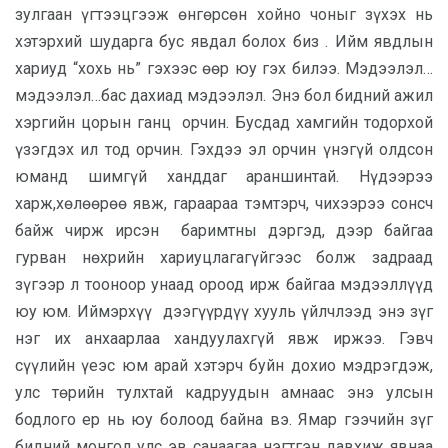
зулгаан үгтээцгээж өнгөрсөн хойно чоныг зүхэх нь
хэтэрхий шударга бус явдал болох биз . Ийм явдлын
хариуд “хохь нь” гэхээс өөр юу гэх билээ. Мэдээлэл…
мэдээлэл…бас дахиад мэдээлэл. Энэ бол бидний ажил
хэргийн цорын ганц орчин. Бусдад хамгийн тодорхой
үзэгдэх ил тод орчин. Гэхдээ эл орчин үнэгүй олдсон
юманд шимгүй ханддаг араншинтай. Нүдээрээ
харж,хөлөөрөө явж, гараараа тэмтэрч, чихээрээ сонсч
байж чирж ирсэн баримтны дэргэд, дээр байгаа
гурван нөхрийн хариуцлагагүйгээс болж задраад
зүгээр л тооноор унаад ороод ирж байгаа мэдээллүүд
юу юм. Иймэрхүү дээгүүрдүү хууль үйлчлээд энэ зүг
нэг их анхаарлаа хандуулахгүй явж иржээ. Гэвч
сүүлийн үеэс юм арай хэтэрч буйн дохио мэдрэгдэж,
улс төрийн тулхтай кадруудын амнаас энэ улсын
бодлого ер нь юу болоод байна вэ. Ямар гээчийн зүг
бидний монгол улс эв санаагаа нэгтгэн давхиж явнаа