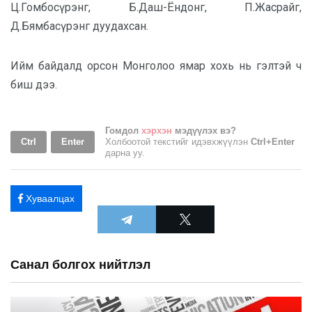
Ц.Гомбосүрэнг, Б.Даш-Ёндонг, П.Жасрайг,
Д.Бямбасүрэнг дуудахсан.
Ийм байдалд орсон Монголоо ямар хохь нь гэлтэй ч
биш дээ.
Гомдол
хэрхэн
мэдүүлэх вэ?
Ctrl
Enter
Холбоотой текстийг идэвхжүүлэн
Ctrl+Enter
дарна уу.
Хуваалцах
Санал болгох нийтлэл