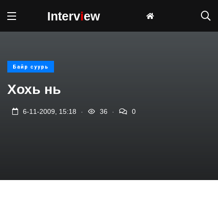
Interv
i
ew
Байр суурь
Хохь нь
.
.
6-11-2009, 15:18
36
0