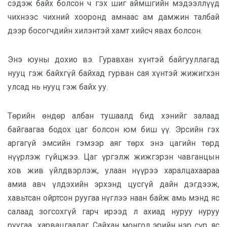
сэдэж байх болсон ч гэх шиг аймшгийн мэдээллүүд
чихнээс чихний хооронд амнаас ам дамжин талбай
дээр босогчдийн хилэнтэй хамт хийсч явах болсон.
Энэ юуны дохио вэ. Гуравхан хүнтэй байгууллагад
нууц гэж байхгүй байхад гурван сая хүнтэй жижигхэн
улсад нь нууц гэж байх уу.
Төрийн өндөр албан тушаалд бид хэнийг залаад
байгаагаа бодох цаг болсон юм биш үү. Эрсийн гэх
аргагүй эмсийн гэмээр аяг төрх энэ цагийн төрд
нүүрлэж гүйцжээ. Цаг үргэлж жижгэрэн чавганцын
хов жив үйлдвэрлэж, улаан нүүрээ харалцахаараа
амиа авч үлдэхийн эрхэнд цусгүй дайн дэгдээж,
хавьтсан ойртсон руугаа нүглээ наан байж амь мэнд яс
салаад зогсохгүй гарч ирээд л ахиад нуруу нуруу
руугаа харвацгаадаг. Сайхан монгол эрийн нэр сүр, яс