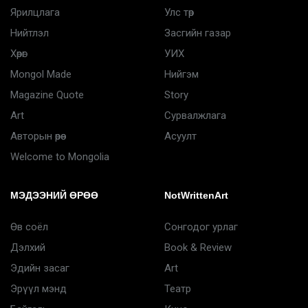
Ярилцлага
Улс төр
Нийтлэл
Засгийн газар
Хөрөг
УИХ
Mongol Made
Нийгэм
Magazine Quote
Story
Art
Сурвалжлага
Авторын өрөө
Асуулт
Welcome to Mongolia
МЭДЭЭНИЙ ӨРӨӨ
NotWrittenArt
Өв соёл
Сонгодог урлаг
Дэлхий
Book & Review
Эдийн засаг
Art
Эрүүл мэнд
Театр