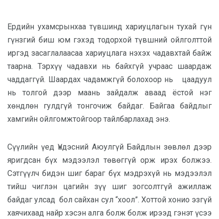
Ердийн ухамсрынхаа түвшинд хариуцлагын тухай гүн
гүнзгий биш юм гэхэд тодорхой түвшний ойлголттой
иргэд засаглалаасаа хариуцлага нэхэх чадавхтай байж
таарна. Тэрхүү чадавхи нь байхгүй учраас шаардаж
чаддаггүй. Шаардах чадамжгүй болохоор нь цаадуул
нь толгой дээр маань зайдалж аваад ёстой нэг
хөндлөн гулдгүй тонгочиж байдаг. Байгаа байдлыг
хамгийн ойлгомжтойгоор тайлбарлахад энэ.
Сүүлийн үед Үндэсний Аюулгүй Байдлын зөвлөл дээр
яригдсан бүх мэдээлэл төвөггүй орж ирэх болжээ.
Сэтгүүлч бидэн шиг бараг бүх мэдрэхүй нь мэдээлэл
тийш чиглэн цагийн зүү шиг зогсолтгүй ажиллаж
байдаг улсад бол сайхан сул “хоол”. Хоттой хонио эзгүй
хаячихаад найр хэсэн алга болж болж ирээд гэнэт үсээ