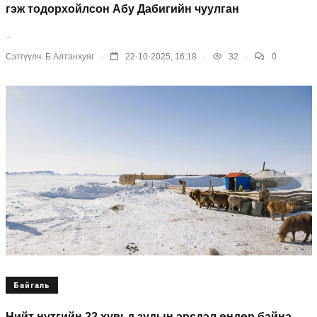
гэж тодорхойлсон Абу Дабигийн чуулган
...
.
.
.
Сэтгүүлч:
Б.Алтанхуяг
22-10-2025, 16:18
32
0
Байгаль
Нийт нутгийн 22 хувьд зудын эрсдэл өндөр байна