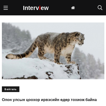
Interv
i
ew
Байгаль
Олон улсын цоохор ирвэсийн өдөр тохиож байна