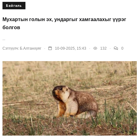
Байгаль
Мухартын голын эх, ундаргыг хамгаалахыг үүрэг
болгов
...
.
.
.
Сэтгүүлч:
Б.Алтанхуяг
10-09-2025, 15:43
132
0