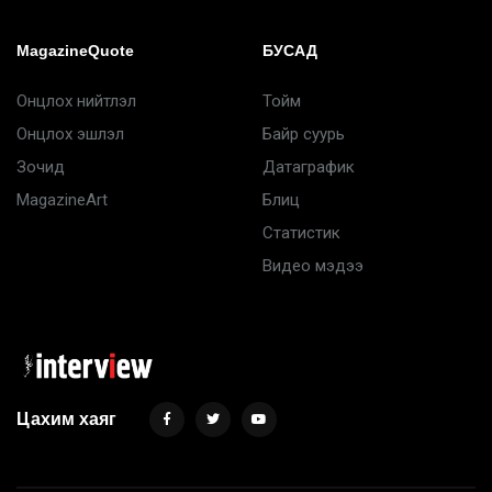
MagazineQuote
БУСАД
Онцлох нийтлэл
Тойм
Онцлох эшлэл
Байр суурь
Зочид
Датаграфик
MagazineArt
Блиц
Статистик
Видео мэдээ
Цахим хаяг