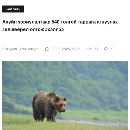
Байгаль
Ахуйн зориулалтаар 540 толгой тарвага агнуулах
зөвшөөрөл олгож эхэллээ
...
.
.
.
Сэтгүүлч:
Б.Алтанхуяг
22-08-2025, 16:26
99
0