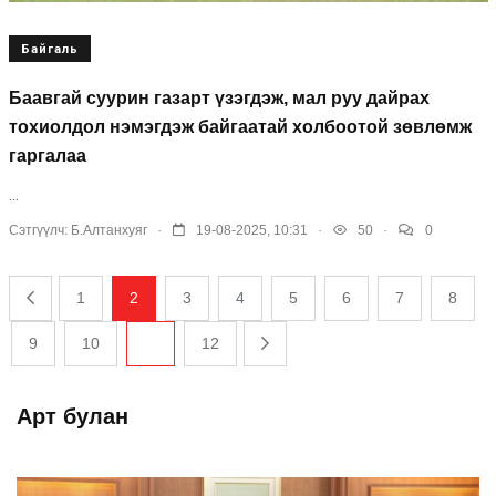
Байгаль
Баавгай суурин газарт үзэгдэж, мал руу дайрах
тохиолдол нэмэгдэж байгаатай холбоотой зөвлөмж
гаргалаа
...
.
.
.
Сэтгүүлч:
Б.Алтанхуяг
19-08-2025, 10:31
50
0
1
2
3
4
5
6
7
8
9
10
...
12
Арт булан