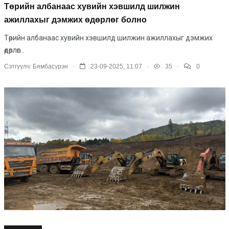
Төрийн албанаас хувийн хэвшилд шилжин
ажиллахыг дэмжих өдөрлөг болно
Төрийн албанаас хувийн хэвшилд шилжин ажиллахыг дэмжих
өдөрлөг...
.
.
.
Сэтгүүлч:
Бямбасүрэн
23-09-2025, 11:07
35
0