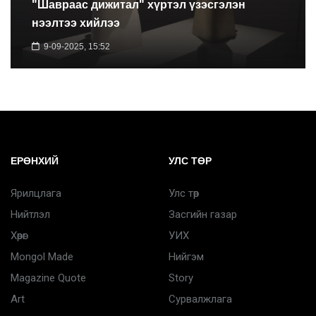
"Шавраас дижитал" хүртэл үзэсгэлэн
нээлтээ хийлээ
9-09-2025, 15:52
ЕРӨНХИЙ
УЛС ТӨР
Ярилцлага
Улс төр
Нийтлэл
Засгийн газар
Хөрөг
УИХ
Mongol Made
Нийгэм
Magazine Quote
Story
Art
Сурвалжлага