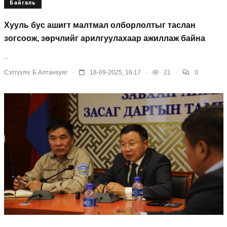
Байгаль
Хууль бус ашигт малтмал олборлолтыг таслан
зогсоож, зөрчлийг арилгуулахаар ажиллаж байна
...
.
.
.
Сэтгүүлч:
Б.Алтанхуяг
18-09-2025, 16:17
21
0