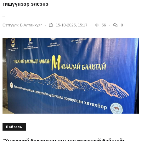
гишүүнээр элсэнэ
...
.
.
.
Сэтгүүлч:
Б.Алтанхуяг
15-10-2025, 15:17
56
0
Байгаль
“Үндэсний бахархалт амьтан мазаалай байвгайг