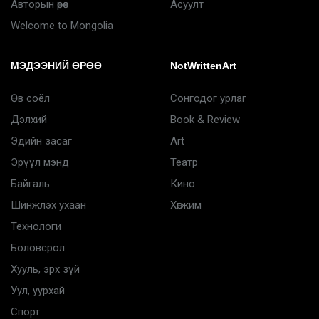
Авторын өрөө
Асуулт
Welcome to Mongolia
МЭДЭЭНИЙ ӨРӨӨ
NotWrittenArt
Өв соёл
Сонгодог урлаг
Дэлхий
Book & Review
Эдийн засаг
Art
Эрүүл мэнд
Театр
Байгаль
Кино
Шинжлэх ухаан
Хөгжим
Технологи
Боловсрол
Хууль, эрх зүй
Уул, уурхай
Спорт