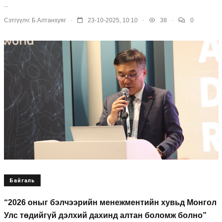
...
.
.
.
Сэтгүүлч:
Б.Алтанхуяг
23-10-2025, 10:10
38
0
Байгаль
“2026 оныг бэлчээрийн менежментийн хувьд Монгол
Улс төдийгүй дэлхий дахинд алтан боломж болно”