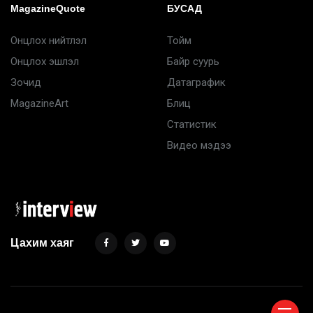
MagazineQuote
БУСАД
Онцлох нийтлэл
Тойм
Онцлох эшлэл
Байр суурь
Зочид
Датаграфик
MagazineArt
Блиц
Статистик
Видео мэдээ
Цахим хаяг