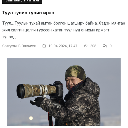
Байгаль / Нийтлэл
Туул тунин тунин ирэв
Туул... Туулын тухай амтай болгон шагширч байна. Хэдэн мянган
жил халгин цалгин урссан хатан туул нүд анихын ирмэгт
тулаад...
.
.
.
Сэтгүүлч:
Б.Ганчимэг
19-04-2024, 17:47
208
0