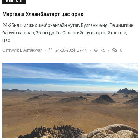
Байгаль
Маргааш Улаанбаатарт цас орно
24-25нд шилжих шөнө Архангайн нутаг, Булганы өмнөд, Төв аймгийн
баруун хэсгээр, 25-ны өдөр Төв, Сэлэнгийн нутгаар нойтон цас,
цас...
.
.
.
Сэтгүүлч:
Б.Алтанхуяг
24-10-2024, 17:44
45
0