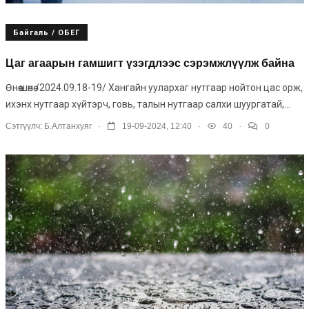
Байгаль / ОБЕГ
Цаг агаарын гамшигт үзэгдлээс сэрэмжлүүлж байна
Өнөө шөнө /2024.09.18-19/ Хангайн уулархаг нутгаар нойтон цас орж,
ихэнх нутгаар хүйтэрч, говь, талын нутгаар салхи шуургатай,...
.
.
.
Сэтгүүлч:
Б.Алтанхуяг
19-09-2024, 12:40
40
0