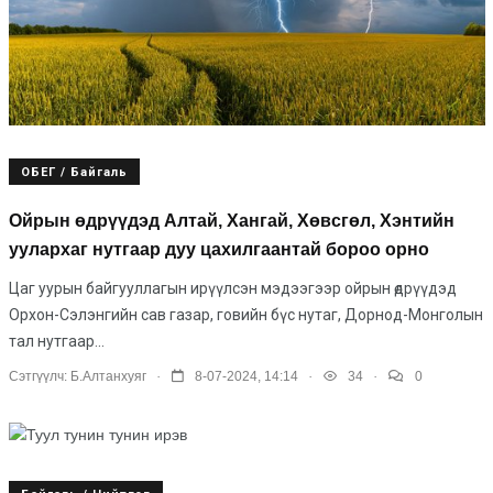
ОБЕГ / Байгаль
Ойрын өдрүүдэд Алтай, Хангай, Хөвсгөл, Хэнтийн
уулархаг нутгаар дуу цахилгаантай бороо орно
Цаг уурын байгууллагын ирүүлсэн мэдээгээр ойрын өдрүүдэд
Орхон-Сэлэнгийн сав газар, говийн бүс нутаг, Дорнод-Монголын
тал нутгаар...
.
.
.
Сэтгүүлч:
Б.Алтанхуяг
8-07-2024, 14:14
34
0