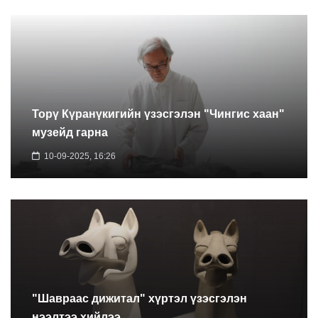
Торү Күранүкигийн үзэсгэлэн "Чингис хаан"
музейд гарна
10-09-2025, 16:26
"Шавраас дижитал" хүртэл үзэсгэлэн
нээлтээ хийлээ