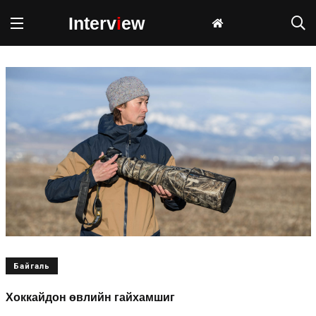
Interv
i
ew
Байгаль
Хоккайдон өвлийн гайхамшиг