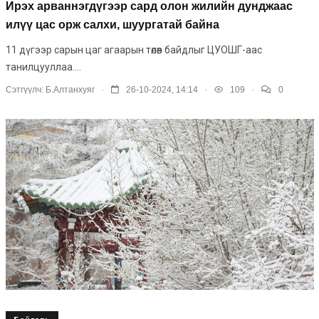
Ирэх арваннэгдүгээр сард олон жилийн дунджаас
илүү цас орж салхи, шуургатай байна
11 дүгээр сарын цаг агаарын төлөв байдлыг ЦУОШГ-аас
танилцууллаа....
.
.
.
Сэтгүүлч:
Б.Алтанхуяг
26-10-2024, 14:14
109
0