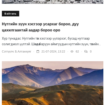
Байгаль
Нутгийн зүүн хэсгээр усархаг бороо, дуу
цахилгаантай аадар бороо оро
Хур тунадас: Нутгийн төв хэсгээр үүлэрхэг, бусад нутгаар
солигдмол үүлтэй. Шөнөдөө баруун аймгуудын нутгийн зүүн, төвийн...
.
.
.
Сэтгүүлч:
Б.Алтанхуяг
21-07-2024, 13:22
62
0