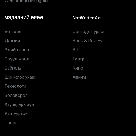
Welcome to Mongolia
МЭДЭЭНИЙ ӨРӨӨ
NotWrittenArt
Өв соёл
Сонгодог урлаг
Дэлхий
Book & Review
Эдийн засаг
Art
Эрүүл мэнд
Театр
Байгаль
Кино
Шинжлэх ухаан
Хөгжим
Технологи
Боловсрол
Хууль, эрх зүй
Уул, уурхай
Спорт