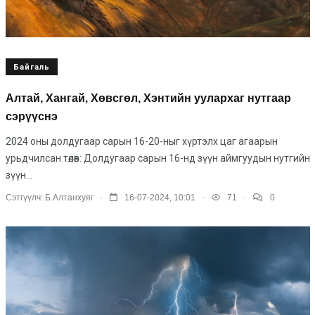
Байгаль
Алтай, Хангай, Хөвсгөл, Хэнтийн уулархаг нутгаар
сэрүүснэ
2024 оны долдугаар сарын 16-20-ныг хүртэлх цаг агаарын
урьдчилсан төлөв: Долдугаар сарын 16-нд зүүн аймгуудын нутгийн
зүүн...
.
.
.
Сэтгүүлч:
Б.Алтанхуяг
16-07-2024, 10:01
71
0