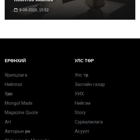
9-09-2025, 15:52
ЕРӨНХИЙ
УЛС ТӨР
Ярилцлага
Улс төр
Нийтлэл
Засгийн газар
Хөрөг
УИХ
Mongol Made
Нийгэм
Magazine Quote
Story
Art
Сурвалжлага
Авторын өрөө
Асуулт