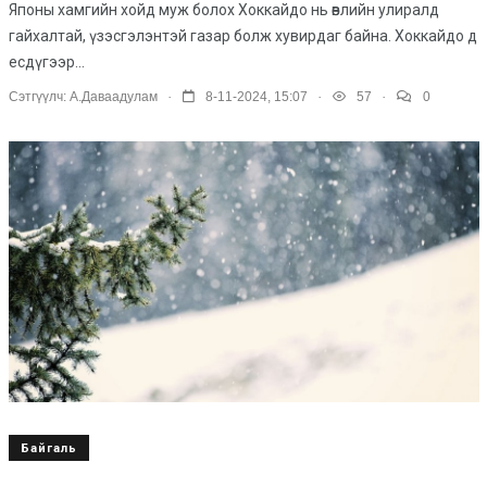
Японы хамгийн хойд муж болох Хоккайдо нь өвлийн улиралд
гайхалтай, үзэсгэлэнтэй газар болж хувирдаг байна. Хоккайдо д
есдүгээр...
.
.
.
Сэтгүүлч:
А.Даваадулам
8-11-2024, 15:07
57
0
Байгаль