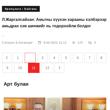
Ярилцлага / Байгаль
Л.Жаргалсайхан: Амьтны хүүхэн харааны хэлбэрээр
амьдрах хэв шинжийг нь тодорхойлж болдог
...
.
.
.
Сэтгүүлч:
Б.Алтанхуяг
8-04-2024, 21:12
170
0
1
...
3
4
5
6
7
8
9
10
11
12
Арт булан