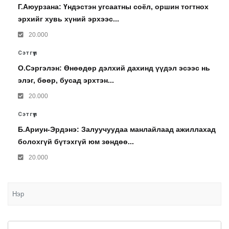
Г.Аюурзана: Үндэстэн угсаатны соёл, оршин тогтнох
эрхийг хувь хүний эрхээс...
20.000
Сэтгүүл
О.Сэргэлэн: Өнөөдөр дэлхий дахинд үүдэл эсээс нь
элэг, бөөр, бусад эрхтэн...
20.000
Сэтгүүл
Б.Ариун-Эрдэнэ: Залуучуудаа манлайлаад ажиллахад
болохгүй бүтэхгүй юм зөндөө...
20.000