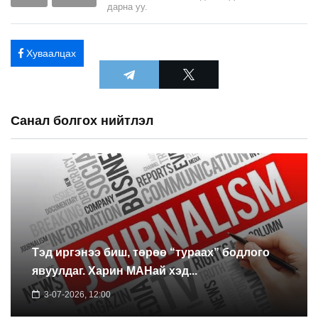
дарна уу.
Хуваалцах
Санал болгох нийтлэл
Тэд иргэнээ биш, төрөө “тураах” бодлого
явуулдаг. Харин МАНай хэд...
3-07-2026, 12:00