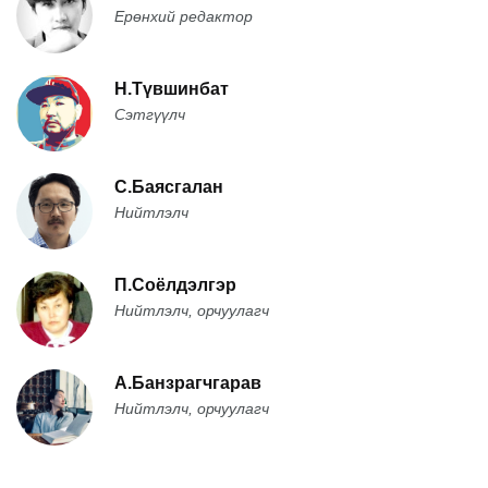
Ерөнхий редактор
Н.Түвшинбат
Сэтгүүлч
С.Баясгалан
Нийтлэлч
П.Соёлдэлгэр
Нийтлэлч, орчуулагч
А.Банзрагчгарав
Нийтлэлч, орчуулагч