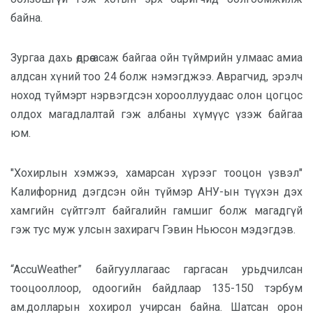
байна.
Зургаа дахь өдрөө асаж байгаа ойн түймрийн улмаас амиа
алдсан хүний тоо 24 болж нэмэгджээ. Аврагчид, эрэлч
ноход түймэрт нэрвэгдсэн хорооллуудаас олон цогцос
олдох магадлалтай гэж албаны хүмүүс үзэж байгаа
юм.
"
Хохирлын хэмжээ, хамарсан хүрээг тооцон үзвэл"
Калифорнид дэгдсэн ойн түймэр АНУ-ын түүхэн дэх
хамгийн сүйтгэлт байгалийн гамшиг болж магадгүй
гэж тус муж улсын захирагч Гэвин Ньюсон мэдэгдэв.
“AccuWeather” байгууллагаас гаргасан урьдчилсан
тооцооллоор, одоогийн байдлаар 135-150 тэрбум
ам.долларын хохирол учирсан байна. Шатсан орон