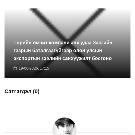
Төрийн өмчит компани анх удаа Засгийн
газрын баталгаагүйгээр олон улсын
экспортын зээлийн санхүүжилт босгоно
19-06-2026, 17:15
Сэтгэгдэл (0)