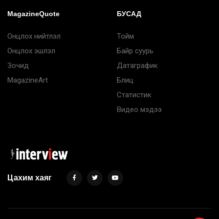
MagazineQuote
БУСАД
Онцлох нийтлэл
Тойм
Онцлох эшлэл
Байр суурь
Зочид
Датаграфик
MagazineArt
Блиц
Статистик
Видео мэдээ
Цахим хаяг