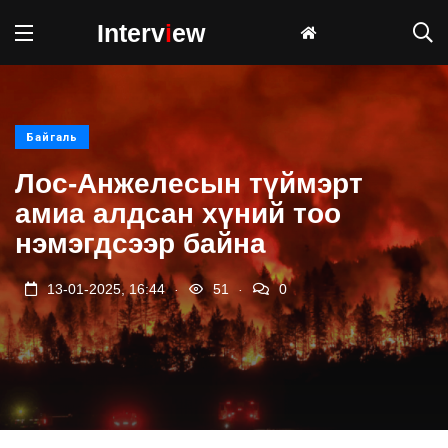
Interv
i
ew
Байгаль
Лос-Анжелесын түймэрт
амиа алдсан хүний тоо
нэмэгдсээр байна
.
.
13-01-2025, 16:44
51
0