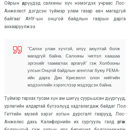
Ойрын өдрүүдэд салхины хүч нэмэгдэх учраас Лос-
Анжелест дэгдсэн түймэр улам газар авч магадгүй
байгааг АНУ-ын онцгой байдлын газрын дарга
анхааруулжээ.
"Салхи улам хүчтэй, илүү аюултай болж
магадгүй байна. Салхины чиглэл хаашаа
эргэхийг таамаглах аргагүй" гэж Холбооны
улсын Онцгой байдлын агентлаг буюу FEMA-
ийн дарга Дин Крисвелл олон нийтийн
мэдээллийн хэрэгслээр мэдэгдсэн байна.
Түймэр тархах тусам хүн ам шигүү суурьшсан дүүргүүд,
урлагийн алдартай бүтээлүүд хадгалагдаж байдаг Пол
Геттийн музей зэрэг хотын дурсгалт газрууд, Лос-
Анжелес дахь Калифорнийн их сургууль галд өртөж
болзошгүй гэж хотын эрх баригчид болгоомжилж