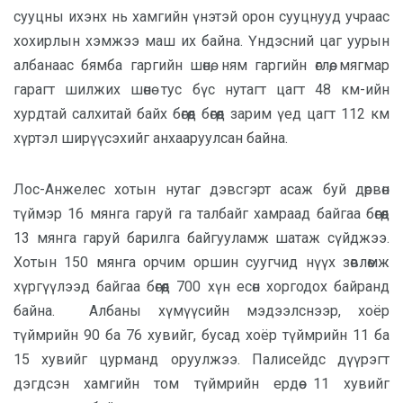
сууцны ихэнх нь хамгийн үнэтэй орон сууцнууд учраас
хохирлын хэмжээ маш их байна. Үндэсний цаг уурын
албанаас бямба гаргийн шөнө, ням гаргийн өглөө, мягмар
гарагт шилжих шөнө тус бүс нутагт цагт 48 км-ийн
хурдтай салхитай байх бөгөөд бөгөөд зарим үед цагт 112 км
хүртэл ширүүсэхийг анхааруулсан байна.
Лос-Анжелес хотын нутаг дэвсгэрт асаж буй дөрвөн
түймэр 16 мянга гаруй га талбайг хамраад байгаа бөгөөд
13 мянга гаруй барилга байгууламж шатаж сүйджээ.
Хотын 150 мянга орчим оршин суугчид нүүх зөвлөмж
хүргүүлээд байгаа бөгөөд 700 хүн есөн хоргодох байранд
байна. Албаны хүмүүсийн мэдээлснээр, хоёр
түймрийн 90 ба 76 хувийг, бусад хоёр түймрийн 11 ба
15 хувийг цурманд оруулжээ. Палисейдс дүүрэгт
дэгдсэн хамгийн том түймрийн ердөө 11 хувийг