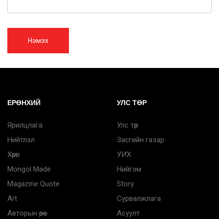
Нэмэх
ЕРӨНХИЙ
УЛС ТӨР
Ярилцлага
Улс төр
Нийтлэл
Засгийн газар
Хөрөг
УИХ
Mongol Made
Нийгэм
Magazine Quote
Story
Art
Сурвалжлага
Авторын өрөө
Асуулт