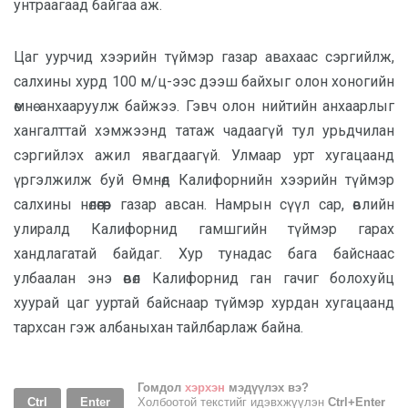
унтраагаад байгаа аж.
Цаг уурчид хээрийн түймэр газар авахаас сэргийлж,
салхины хурд 100 м/ц-ээс дээш байхыг олон хоногийн
өмнө анхааруулж байжээ. Гэвч олон нийтийн анхаарлыг
хангалттай хэмжээнд татаж чадаагүй тул урьдчилан
сэргийлэх ажил явагдаагүй. Улмаар урт хугацаанд
үргэлжилж буй Өмнөд Калифорнийн хээрийн түймэр
салхины нөлөөгөөр газар авсан. Намрын сүүл сар, өвлийн
улиралд Калифорнид гамшгийн түймэр гарах
хандлагатай байдаг. Хур тунадас бага байснаас
улбаалан энэ өвөл Калифорнид ган гачиг болохуйц
хуурай цаг ууртай байснаар түймэр хурдан хугацаанд
тархсан гэж албаныхан тайлбарлаж байна.
Гомдол
хэрхэн
мэдүүлэх вэ?
Ctrl
Enter
Холбоотой текстийг идэвхжүүлэн
Ctrl+Enter