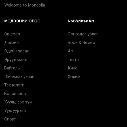
Welcome to Mongolia
МЭДЭЭНИЙ ӨРӨӨ
NotWrittenArt
Өв соёл
Сонгодог урлаг
Дэлхий
Book & Review
Эдийн засаг
Art
Эрүүл мэнд
Театр
Байгаль
Кино
Шинжлэх ухаан
Хөгжим
Технологи
Боловсрол
Хууль, эрх зүй
Уул, уурхай
Спорт