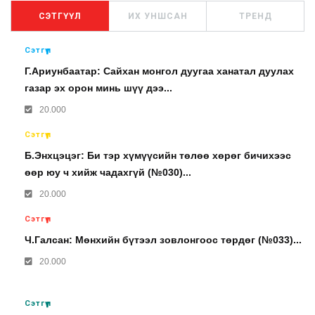
СЭТГҮҮЛ
ИХ УНШСАН
ТРЕНД
Сэтгүүл
Г.Ариунбаатар: Сайхан монгол дуугаа ханатал дуулах
газар эх орон минь шүү дээ...
20.000
Сэтгүүл
Б.Энхцэцэг: Би тэр хүмүүсийн төлөө хөрөг бичихээс
өөр юу ч хийж чадахгүй (№030)...
20.000
Сэтгүүл
Ч.Галсан: Мөнхийн бүтээл зовлонгоос төрдөг (№033)...
20.000
Сэтгүүл