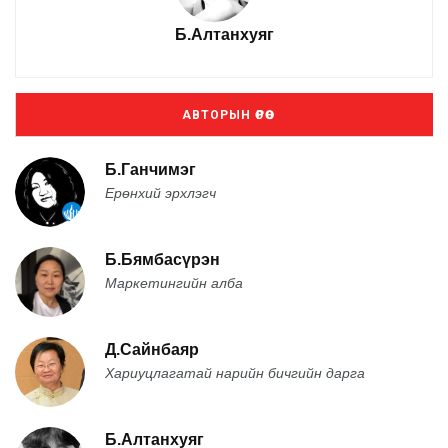
Б.Алтанхуяг
АВТОРЫН ӨРӨӨ
Б.Ганчимэг
Ерөнхий эрхлэгч
Б.Бямбасүрэн
Маркетингийн алба
Д.Сайнбаяр
Хариуцлагатай нарийн бичгийн дарга
Б.Алтанхуяг