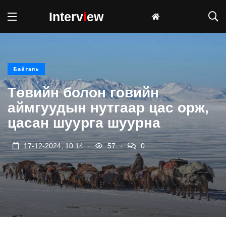
Interv
i
ew
Байгаль
Төвийн болон говийн
аймгуудын нутгаар цас орж,
цасан шуурга шуурна
.
.
17-12-2024, 10:14
57
0