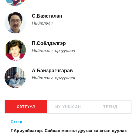
С.Баясгалан
Нийтлэлч
П.Соёлдэлгэр
Нийтлэлч, орчуулагч
А.Банзрагчгарав
Нийтлэлч, орчуулагч
СЭТГҮҮЛ
ИХ УНШСАН
ТРЕНД
Сэтгүүл
Г.Ариунбаатар: Сайхан монгол дуугаа ханатал дуулах