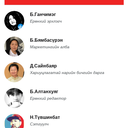
Б.Ганчимэг
Ерөнхий эрхлэгч
Б.Бямбасүрэн
Маркетингийн алба
Д.Сайнбаяр
Хариуцлагатай нарийн бичгийн дарга
Б.Алтанхуяг
Ерөнхий редактор
Н.Түвшинбат
Сэтгүүлч