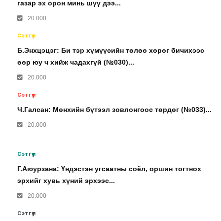
газар эх орон минь шүү дээ...
20.000
Сэтгүүл
Б.Энхцэцэг: Би тэр хүмүүсийн төлөө хөрөг бичихээс
өөр юу ч хийж чадахгүй (№030)...
20.000
Сэтгүүл
Ч.Галсан: Мөнхийн бүтээл зовлонгоос төрдөг (№033)...
20.000
Сэтгүүл
Г.Аюурзана: Үндэстэн угсаатны соёл, оршин тогтнох
эрхийг хувь хүний эрхээс...
20.000
Сэтгүүл