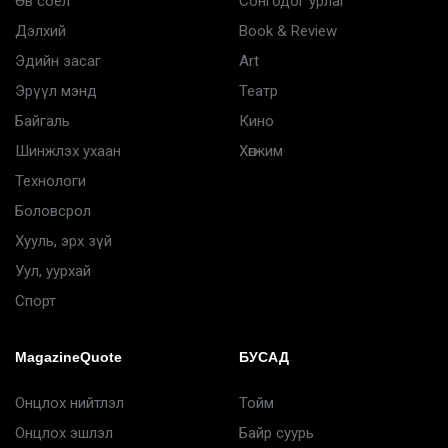
Өв соёл
Сонгодог урлаг
Дэлхий
Book & Review
Эдийн засаг
Art
Эрүүл мэнд
Театр
Байгаль
Кино
Шинжлэх ухаан
Хөгжим
Технологи
Боловсрол
Хууль, эрх зүй
Уул, уурхай
Спорт
MagazineQuote
БУСАД
Онцлох нийтлэл
Тойм
Онцлох эшлэл
Байр суурь