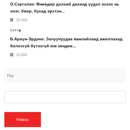
О.Сэргэлэн: Өнөөдөр дэлхий дахинд үүдэл эсээс нь
элэг, бөөр, бусад эрхтэн...
20.000
Сэтгүүл
Б.Ариун-Эрдэнэ: Залуучуудаа манлайлаад ажиллахад
болохгүй бүтэхгүй юм зөндөө...
20.000
Нэмэх