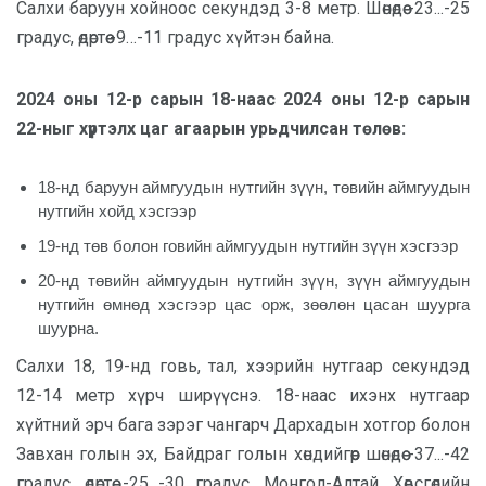
Салхи баруун хойноос секундэд 3-8 метр. Шөнөдөө -23...-25
градус, өдөртөө -9…-11 градус хүйтэн байна.
2024 оны 12-р сарын 18-наас 2024 оны 12-р сарын
22-ныг хүртэлх цаг агаарын урьдчилсан төлөв:
18-нд баруун аймгуудын нутгийн зүүн, төвийн аймгуудын
нутгийн хойд хэсгээр
19-нд төв болон говийн аймгуудын нутгийн зүүн хэсгээр
20-нд төвийн аймгуудын нутгийн зүүн, зүүн аймгуудын
нутгийн өмнөд хэсгээр цас орж, зөөлөн цасан шуурга
шуурна.
Салхи 18, 19-нд говь, тал, хээрийн нутгаар секундэд
12-14 метр хүрч ширүүснэ. 18-наас ихэнх нутгаар
хүйтний эрч бага зэрэг чангарч Дархадын хотгор болон
Завхан голын эх, Байдраг голын хөндийгөөр шөнөдөө -37...-42
градус, өдөртөө -25...-30 градус, Монгол-Алтай, Хөвсгөлийн