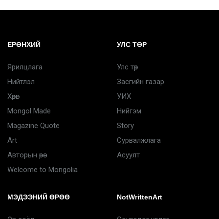
ЕРӨНХИЙ
УЛС ТӨР
Ярилцлага
Улс төр
Нийтлэл
Засгийн газар
Хөрөг
УИХ
Mongol Made
Нийгэм
Magazine Quote
Story
Art
Сурвалжлага
Авторын өрөө
Асуулт
Welcome to Mongolia
МЭДЭЭНИЙ ӨРӨӨ
NotWrittenArt