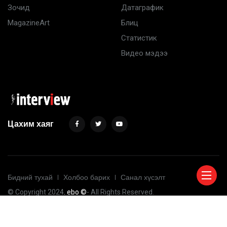
Зочид
Датаграфик
MagazineArt
Блиц
Статистик
Видео мэдээ
Цахим хаяг
Бидний тухай
Холбоо барих
Санал хүсэлт
© Copyright 2024
. ebo ©
- All Rights Reserved.