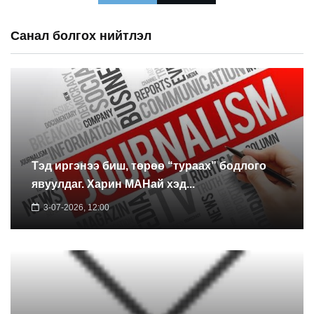
Санал болгох нийтлэл
Тэд иргэнээ биш, төрөө “тураах” бодлого
явуулдаг. Харин МАНай хэд...
3-07-2026, 12:00