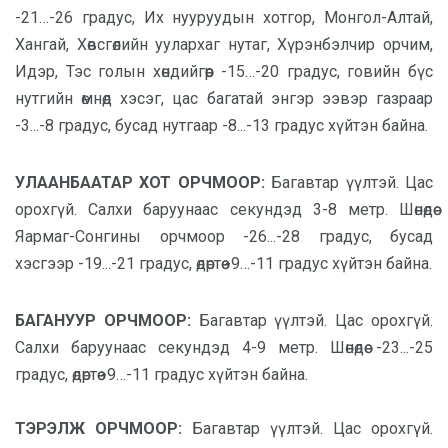
-21…-26 градус, Их нууруудын хотгор, Монгол-Алтай,
Хангай, Хөвсгөлийн уулархаг нутаг, Хүрэнбэлчир орчим,
Идэр, Тэс голын хөндийгөөр -15…-20 градус, говийн бүс
нутгийн өмнөд хэсэг, цас багатай энгэр ээвэр газраар
-3...-8 градус, бусад нутгаар -8...-13 градус хүйтэн байна.
УЛААНБААТАР ХОТ ОРЧМООР:
Багавтар үүлтэй. Цас
орохгүй. Салхи баруунаас секундэд 3-8 метр. Шөнөдөө
Яармаг-Сонгины орчмоор -26...-28 градус, бусад
хэсгээр -19...-21 градус, өдөртөө -9…-11 градус хүйтэн байна.
БАГАНУУР ОРЧМООР:
Багавтар үүлтэй. Цас орохгүй.
Салхи баруунаас секундэд 4-9 метр. Шөнөдөө -23...-25
градус, өдөртөө -9…-11 градус хүйтэн байна.
ТЭРЭЛЖ ОРЧМООР:
Багавтар үүлтэй. Цас орохгүй.