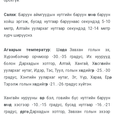
орохгүй.
Салхи:
Баруун аймгуудын нутгийн баруун өмнөөс баруун
хойш эргэж, бусад нутгаар баруунаас секундэд 5-10
метр, Алтайн уулархаг нутгаар секундэд 12-14 метр
хүрч ширүүснэ.
Агаарын температур:
Шөнөдөө Завхан голын эх,
Хүрэнбэлчир орчмоор -30...-35 градус, Их нуурууд
болон Дархадын хотгор, Алтай, Хангай, Хөвсгөлийн
уулархаг нутаг, Идэр, Тэс, Туул, голын хөндийгөөр -25...-30
градус, Хэнтийн уулархаг нутаг, Эг, Үүр, Хараа, Ерөө,
Тэрэлж голын хөндийгөөр -21…-26 градус хүйтэн.
Хангайн нурууны өвөр бэл, говийн бүс нутгийн баруун
өмнөд хэсгээр -10...-15 градус, бусад нутгаар -16…-21
градус, өдөртөө Дархадын хотгор, Завхан голын эхээр