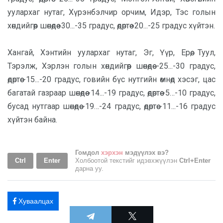
уулархаг нутаг, Хүрэнбэлчир орчим, Идэр, Тэс голын
хөндийгөөр шөнөдөө -30...-35 градус, өдөртөө -20...-25 градус хүйтэн.
Хангай, Хэнтийн уулархаг нутаг, Эг, Үүр, Ерөө, Туул,
Тэрэлж, Хэрлэн голын хөндийгөөр шөнөдөө -25...-30 градус,
өдөртөө -15...-20 градус, говийн бүс нутгийн өмнөд хэсэг, цас
багатай газраар шөнөдөө -14...-19 градус, өдөртөө -5…-10 градус,
бусад нутгаар шөнөдөө -19…-24 градус, өдөртөө -11...-16 градус
хүйтэн байна.
Гомдол
хэрхэн
мэдүүлэх вэ?
Ctrl
Enter
Холбоотой текстийг идэвхжүүлэн
Ctrl+Enter
дарна уу.
Хуваалцах