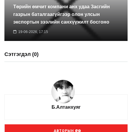
Төрийн өмчит компани анх удаа Засгийн
газрын баталгаагүйгээр олон улсын
экспортын зээлийн санхүүжилт босгоно
19-06-2026, 17:15
Сэтгэгдэл (0)
Б.Алтанхуяг
АВТОРЫН ӨРӨӨ