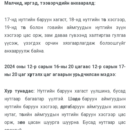
Малчид, иргэд, тээвэрчдийн анхааралд:
17-нд нутгийн баруун хагаст, 18-нд нутгийн төв хэсгээр,
19-нд төв болон говийн аймгуудын нутгийн зүүн
хэсгээр цас орж, зам даваа гүвээнд халтиргаа гулгаа
үүсэж, үзэгдэх орчин хязгаарлагдаж болзошгүйг
анхааруулж байна.
2024 оны 12-р сарын 16-ны 20 цагаас 12-р сарын 17-
ны 20 цаг хүртэлх цаг агаарын урьдчилсан мэдээ:
Хур тунадас:
Нутгийн баруун хагаст үүлшинэ, бусад
нутгаар багавтар үүлтэй. Шөнөдөө баруун аймгуудын
нутгийн баруун хэсгээр, өдөртөө баруун аймгуудын ихэнх
нутаг, төвийн аймгуудын нутгийн баруун хэсгээр цас
орж, зөөлөн цасан шуурга шуурна. Бусад нутгаар цас