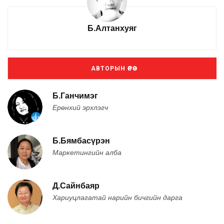
Б.Алтанхуяг
АВТОРЫН ӨРӨӨ
Б.Ганчимэг
Ерөнхий эрхлэгч
Б.Бямбасүрэн
Маркетингийн алба
Д.Сайнбаяр
Хариуцлагатай нарийн бичгийн дарга