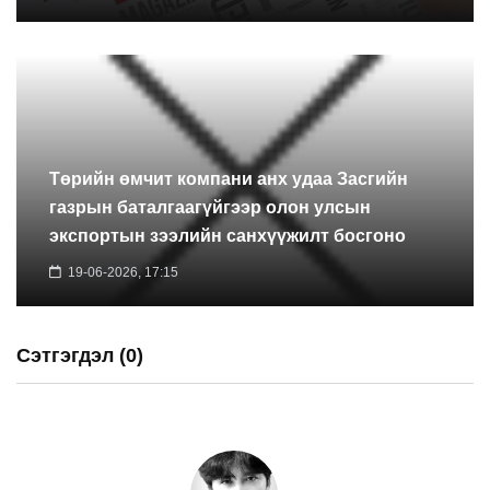
Төрийн өмчит компани анх удаа Засгийн
газрын баталгаагүйгээр олон улсын
экспортын зээлийн санхүүжилт босгоно
19-06-2026, 17:15
Сэтгэгдэл (0)