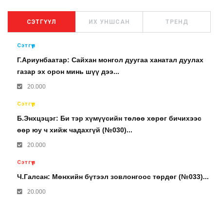
СЭТГҮҮЛ
ИХ УНШСАН
ТРЕНД
Сэтгүүл
Г.Ариунбаатар: Сайхан монгол дуугаа ханатал дуулах
газар эх орон минь шүү дээ...
20.000
Сэтгүүл
Б.Энхцэцэг: Би тэр хүмүүсийн төлөө хөрөг бичихээс
өөр юу ч хийж чадахгүй (№030)...
20.000
Сэтгүүл
Ч.Галсан: Мөнхийн бүтээл зовлонгоос төрдөг (№033)...
20.000