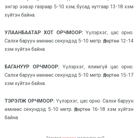
энгэр ээвэр газраар 5-10 хэм, бусад нутгаар 13-18 хэм
хүйтэн байна.
УЛААНБААТАР ХОТ ОРЧМООР:
Үүлэрхэг, цас орно.
Салхи баруун өмнөөс секундэд 5-10 метр. Өдөртөө 12-14
хэм хүйтэн байна.
БАГАНУУР ОРЧМООР:
Үүлэрхэг, ялимгүй цас орно.
Салхи баруун өмнөөс секундэд 5-10 метр. Өдөртөө 15-17
хэм хүйтэн байна.
ТЭРЭЛЖ ОРЧМООР:
Үүлэрхэг, цас орно. Салхи баруун
өмнөөс секундэд 5-10 метр. Өдөртөө 16-18 хэм хүйтэн
байна
Гомдол
хэрхэн
мэдүүлэх вэ?