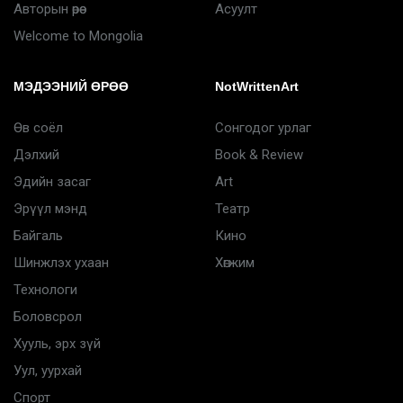
Авторын өрөө
Асуулт
Welcome to Mongolia
МЭДЭЭНИЙ ӨРӨӨ
NotWrittenArt
Өв соёл
Сонгодог урлаг
Дэлхий
Book & Review
Эдийн засаг
Art
Эрүүл мэнд
Театр
Байгаль
Кино
Шинжлэх ухаан
Хөгжим
Технологи
Боловсрол
Хууль, эрх зүй
Уул, уурхай
Спорт