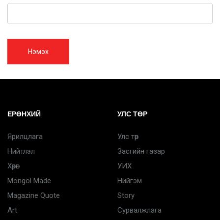
Нэмэх
ЕРӨНХИЙ
УЛС ТӨР
Ярилцлага
Улс төр
Нийтлэл
Засгийн газар
Хөрөг
УИХ
Mongol Made
Нийгэм
Magazine Quote
Story
Art
Сурвалжлага