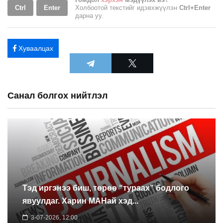
Ctrl
Enter
Холбоотой текстийг идэвхжүүлэн
Ctrl+Enter
дарна уу.
Хуваалцах
Санал болгох нийтлэл
Тэд иргэнээ биш, төрөө “тураах” бодлого
явуулдаг. Харин МАНай хэд...
3-07-2026, 12:00