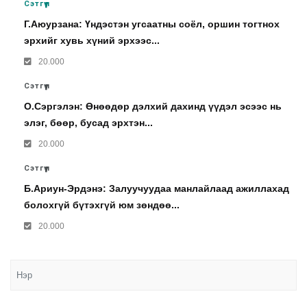
Сэтгүүл
Г.Аюурзана: Үндэстэн угсаатны соёл, оршин тогтнох
эрхийг хувь хүний эрхээс...
20.000
Сэтгүүл
О.Сэргэлэн: Өнөөдөр дэлхий дахинд үүдэл эсээс нь
элэг, бөөр, бусад эрхтэн...
20.000
Сэтгүүл
Б.Ариун-Эрдэнэ: Залуучуудаа манлайлаад ажиллахад
болохгүй бүтэхгүй юм зөндөө...
20.000