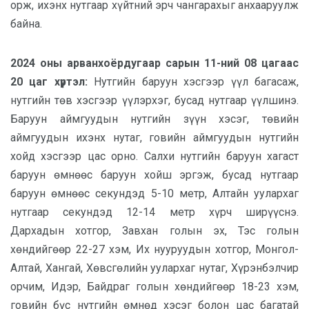
орж, ихэнх нутгаар хүйтний эрч чангарахыг анхааруулж
байна.
2024 оны арванхоёрдугаар сарын 11-ний 08 цагаас
20 цаг хүртэл:
Нутгийн баруун хэсгээр үүл багасаж,
нутгийн төв хэсгээр үүлэрхэг, бусад нутгаар үүлшинэ.
Баруун аймгуудын нутгийн зүүн хэсэг, төвийн
аймгуудын ихэнх нутаг, говийн аймгуудын нутгийн
хойд хэсгээр цас орно. Салхи нутгийн баруун хагаст
баруун өмнөөс баруун хойш эргэж, бусад нутгаар
баруун өмнөөс секундэд 5-10 метр, Алтайн уулархаг
нутгаар секундэд 12-14 метр хүрч ширүүснэ.
Дархадын хотгор, Завхан голын эх, Тэс голын
хөндийгөөр 22-27 хэм, Их нууруудын хотгор, Монгол-
Алтай, Хангай, Хөвсгөлийн уулархаг нутаг, Хүрэнбэлчир
орчим, Идэр, Байдраг голын хөндийгөөр 18-23 хэм,
говийн бүс нутгийн өмнөд хэсэг болон цас багатай