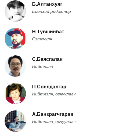
Б.Алтанхуяг
Ерөнхий редактор
Н.Түвшинбат
Сэтгүүлч
С.Баясгалан
Нийтлэлч
П.Соёлдэлгэр
Нийтлэлч, орчуулагч
А.Банзрагчгарав
Нийтлэлч, орчуулагч