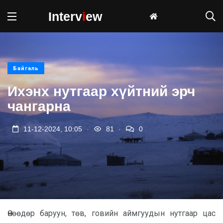
Interv
i
ew
Байгаль
Ихэнх нутгаар хүйтний эрч
чангарна
.
.
11-12-2024, 10:05
81
0
Өнөөдөр баруун, төв, говийн аймгуудын нутгаар цас