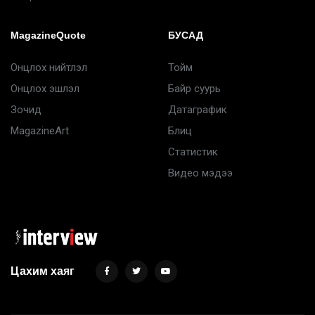
MagazineQuote
БУСАД
Онцлох нийтлэл
Тойм
Онцлох эшлэл
Байр суурь
Зочид
Датаграфик
MagazineArt
Блиц
Статистик
Видео мэдээ
Цахим хаяг