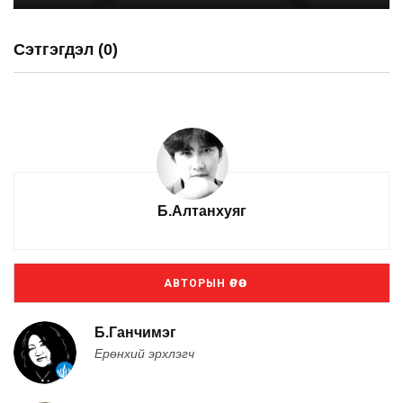
Сэтгэгдэл (0)
Б.Алтанхуяг
АВТОРЫН ӨРӨӨ
Б.Ганчимэг
Ерөнхий эрхлэгч