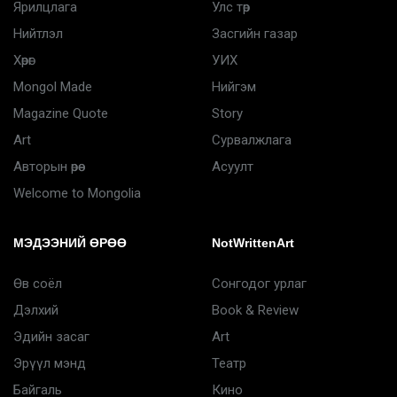
Ярилцлага
Улс төр
Нийтлэл
Засгийн газар
Хөрөг
УИХ
Mongol Made
Нийгэм
Magazine Quote
Story
Art
Сурвалжлага
Авторын өрөө
Асуулт
Welcome to Mongolia
МЭДЭЭНИЙ ӨРӨӨ
NotWrittenArt
Өв соёл
Сонгодог урлаг
Дэлхий
Book & Review
Эдийн засаг
Art
Эрүүл мэнд
Театр
Байгаль
Кино