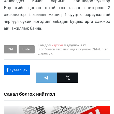
Холбогдох бичиг баримт, зөвшөөрөлгүйгээр
Бэрлэгийн цагаан тохой гэх газарт нэвтэрсэн 2
экскаватор, 2 ачааны машин, 1 сууцны зориулалттай
чиргүүл бүхий иргэдийг албадан буцаах арга хэмжээ
авч ажиллаж байна.
Гомдол
хэрхэн
мэдүүлэх вэ?
Ctrl
Enter
Холбоотой текстийг идэвхжүүлэн
Ctrl+Enter
дарна уу.
Хуваалцах
Санал болгох нийтлэл