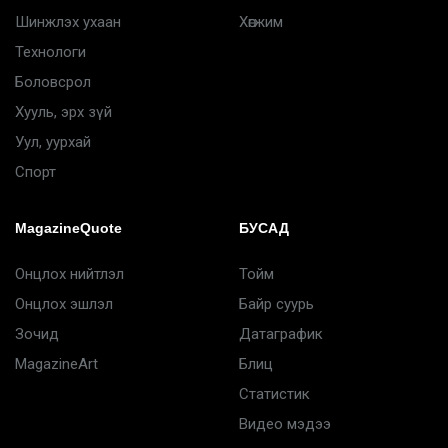
Шинжлэх ухаан
Хөгжим
Технологи
Боловсрол
Хууль, эрх зүй
Уул, уурхай
Спорт
MagazineQuote
БУСАД
Онцлох нийтлэл
Тойм
Онцлох эшлэл
Байр суурь
Зочид
Датаграфик
MagazineArt
Блиц
Статистик
Видео мэдээ