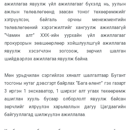
ажиллагаа явуулж үйл ажиллагааг бүхэлд нь, уулын
ажлын төлөвлөгөөнд заасан тоног төхөөрөмжийг
хэтрүүлсэн, байгаль орчны менежментийн
төлөвлөгөөний хэрэгжилтийг хангуулж ажиллаагүй
“Чамин алт” ХХК-ийн уурхайн үйл ажиллагааг
прокурорын зөвшөөрлөөр хойшлуулшгүй ажиллагаа
явуулж хэсэгчлэн зогсоож, зөрчил шалган
шийдвэрлэх ажиллагаа явуулж байна.
Мөн урьдчилан сэргийлэх хяналт шалгалтаар Бугант
тосгоны нутаг дэвсгэрт байрлах “Бага өлөнт” гэх газарт
3 иргэн 1 экскаватор, 1 ширхэг алт угаах төхөөрөмж
ашиглан хууль бусаар олборлолт явуулж байсан
зөрчлийг илрүүлэн харьяаллын дагуу Цагдаагийн
байгууллагад шилжүүлэн ажиллалаа.