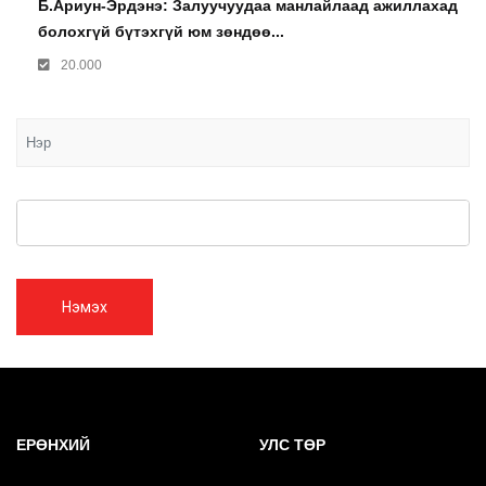
Б.Ариун-Эрдэнэ: Залуучуудаа манлайлаад ажиллахад
болохгүй бүтэхгүй юм зөндөө...
20.000
Нэмэх
ЕРӨНХИЙ
УЛС ТӨР