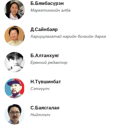
Б.Бямбасүрэн
Маркетингийн алба
Д.Сайнбаяр
Хариуцлагатай нарийн бичгийн дарга
Б.Алтанхуяг
Ерөнхий редактор
Н.Түвшинбат
Сэтгүүлч
С.Баясгалан
Нийтлэлч