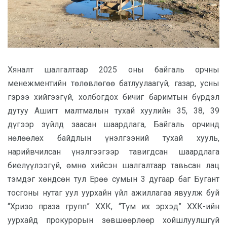
Хяналт шалгалтаар 2025 оны байгаль орчны
менежментийн төлөвлөгөө батлуулаагүй, газар, усны
гэрээ хийгээгүй, холбогдох бичиг баримтын бүрдэл
дутуу Ашигт малтмалын тухай хуулийн 35, 38, 39
дүгээр зүйлд заасан шаардлага, Байгаль орчинд
нөлөөлөх байдлын үнэлгээний тухай хууль,
нарийвчилсан үнэлгээгээр тавигдсан шаардлага
биелүүлээгүй, өмнө хийсэн шалгалтаар тавьсан лац
тэмдэг хөндсөн тул Ерөө сумын 3 дугаар баг Бугант
тосгоны нутаг уул уурхайн үйл ажиллагаа явуулж буй
“Хризо праза групп” ХХК, “Түм их эрхэд” ХХК-ийн
уурхайд прокурорын зөвшөөрлөөр хойшлуулшгүй