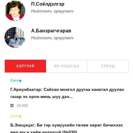
П.Соёлдэлгэр
Нийтлэлч, орчуулагч
А.Банзрагчгарав
Нийтлэлч, орчуулагч
СЭТГҮҮЛ
ИХ УНШСАН
ТРЕНД
Сэтгүүл
Г.Ариунбаатар: Сайхан монгол дуугаа ханатал дуулах
газар эх орон минь шүү дээ...
20.000
Сэтгүүл
Б.Энхцэцэг: Би тэр хүмүүсийн төлөө хөрөг бичихээс
өөр юу ч хийж чадахгүй (№030)...