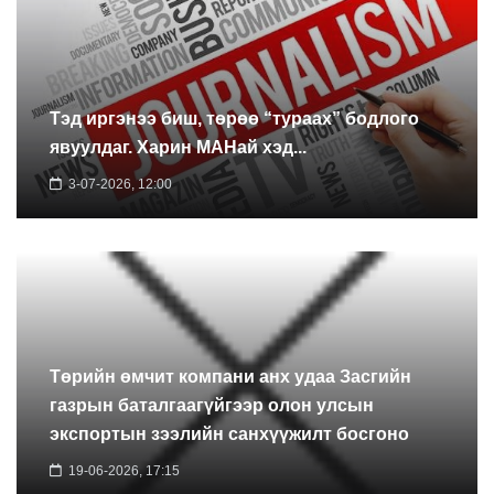
Тэд иргэнээ биш, төрөө “тураах” бодлого
явуулдаг. Харин МАНай хэд...
3-07-2026, 12:00
Төрийн өмчит компани анх удаа Засгийн
газрын баталгаагүйгээр олон улсын
экспортын зээлийн санхүүжилт босгоно
19-06-2026, 17:15