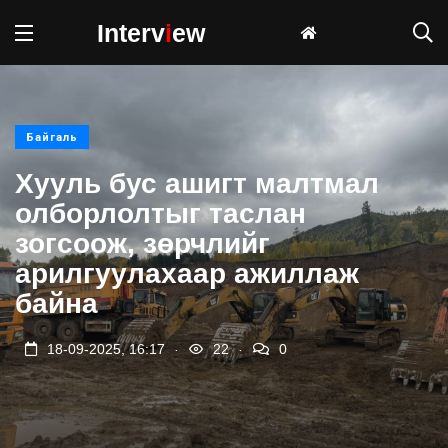
Interv
i
ew
Байгаль
Хууль бус ашигт малтмал
олборлолтыг таслан
зогсоож, зөрчлийг
арилгуулахаар ажиллаж
байна
.
.
18-09-2025, 16:17
22
0