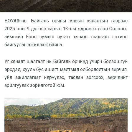
БОУАӨЯ-ны Байгаль орчны улсын хяналтын газраас
2025 оны 9 дүгээр сарын 13-ны өдрөөс эхлэн Сэлэнгэ
аймгийн Ерөө сумын нутагт хяналт шалгалт зохион
байгуулан ажиллаж байна.
Уг хяналт шалгалт нь байгаль орчинд учирч болзошгүй
эрсдэл, хууль бус ашигт малтмал олборлолтын зөрчил,
үйл ажиллагааг илрүүлэх, таслан зогсоох, зөрчлийг
арилгуулах зорилготой юм.