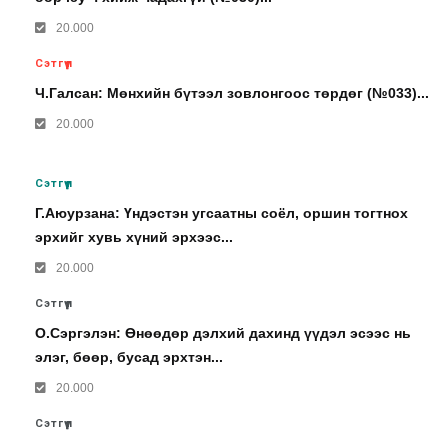
20.000
Сэтгүүл
Ч.Галсан: Мөнхийн бүтээл зовлонгоос төрдөг (№033)...
20.000
Сэтгүүл
Г.Аюурзана: Үндэстэн угсаатны соёл, оршин тогтнох
эрхийг хувь хүний эрхээс...
20.000
Сэтгүүл
О.Сэргэлэн: Өнөөдөр дэлхий дахинд үүдэл эсээс нь
элэг, бөөр, бусад эрхтэн...
20.000
Сэтгүүл